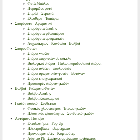
Φυτά Μπάλες
Πυραμίδες φυτά
Σπιράλ - Στριφτά
Ελεύθερα - Τοπιάρια
Σπορόφυτα - Αρωματικά
Σπορόφυτα άνοιξης
Σπορόφυτα φθινοπώρου
Σπορόφυτα αρωματικών
Λαχανόκηπος - Κόνδυλοι - Βολβοί
Σπόροι Φυτών
Σπόροι γκαζόν
Σπόροι λαχανικών σε φάκελα
Βιολογικοί σπόροι - Παλιοί παραδοσιακοί σπόροι
Σπόροι ανθέων - λουλουδιών
Σπόροι αρωματικών φυτών - Βοτάνων
Σπόροι επαγγελματικοί
Προσφορές σπόρων γκαζόν
Βολβοί - Ριζώματα Φυτών
Βολβοί Ανοιξης
Βολβοί Καλοκαιριού
Γκαζόν φυσικό - Συνθετικό
Φυσικός χλοοτάπητας - Έτοιμο γκαζόν
Πλαστικός χλοοτάπητας - Συνθετικό γκαζόν
Αυτόματο Πότισμα
Εκτοξευτήρες - Pop Up
Ηλεκτροβάνες - εξαρτήματα
Προγραμματιστές - Κομπιούτερ
Λάστιχα PE- Σωλήνες αυτόματου ποτίσματος