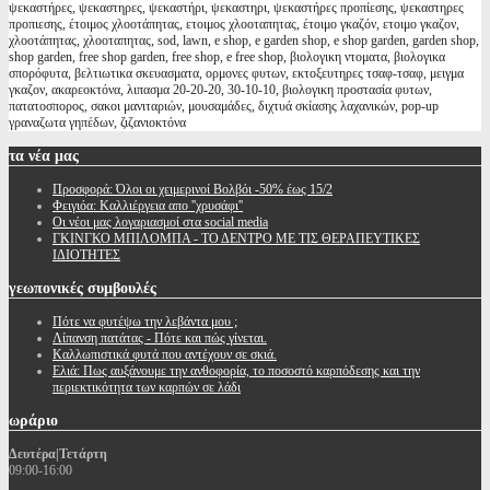
ψεκαστήρες, ψεκαστηρες, ψεκαστήρι, ψεκαστηρι, ψεκαστήρες προπίεσης, ψεκαστηρες
προπιεσης, έτοιμος χλοοτάπητας, ετοιμος χλοοταπητας, έτοιμο γκαζόν, ετοιμο γκαζον,
χλοοτάπητας, χλοοταπητας, sod, lawn, e shop, e garden shop, e shop garden, garden shop,
shop garden, free shop garden, free shop, e free shop, βιολογικη ντοματα, βιολογικα
σπορόφυτα, βελτιωτικα σκευασματα, ορμονες φυτων, εκτοξευτηρες τσαφ-τσαφ, μειγμα
γκαζον, ακαρεοκτόνα, λιπασμα 20-20-20, 30-10-10, βιολογικη προστασία φυτων,
πατατοσπορος, σακοι μανιταριών, μουσαμάδες, διχτυά σκίασης λαχανικών, pop-up
γραναζωτα γηπέδων, ζιζανιοκτόνα
τα
νέα μας
Προσφορά: Όλοι οι χειμερινοί Βολβόι -50% έως 15/2
Φειγιόα: Καλλιέργεια απο ''χρυσάφι''
Oι νέοι μας λογαριασμοί στα social media
ΓΚΙΝΓΚΟ ΜΠΙΛΟΜΠΑ - ΤΟ ΔΕΝΤΡΟ ΜΕ ΤΙΣ ΘΕΡΑΠΕΥΤΙΚΕΣ
ΙΔΙΟΤΗΤΕΣ
γεωπονικές
συμβουλές
Πότε να φυτέψω την λεβάντα μου ;
Λίπανση πατάτας - Πότε και πώς γίνεται.
Καλλωπιστικά φυτά που αντέχουν σε σκιά.
Ελιά: Πως αυξάνουμε την ανθοφορία, το ποσοστό καρπόδεσης και την
περιεκτικότητα των καρπών σε λάδι
ωράριο
Δευτέρα|Τετάρτη
09:00-16:00