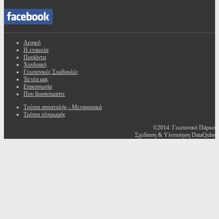
Αρχική
Η εταιρεία
Προϊόντα
Χονδρική
Γεωπονικές Συμβουλές
Τα νέα μας
Επικοινωνία
Που βρισκόμαστε
Τρόποι αποστολής - Μεταφορικά
Τρόποι πληρωμής
©2014 Γεωπονικό Πάρκο
Σχεδίαση & Υλοποίηση DataQube