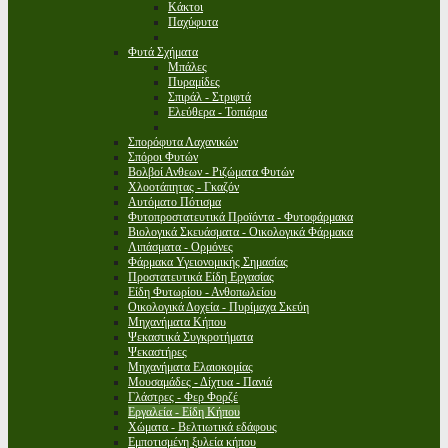
Κάκτοι
Παχύφυτα
Φυτά Σχήματα
Μπάλες
Πυραμίδες
Σπιράλ - Στριφτά
Ελεύθερα - Τοπιάρια
Σπορόφυτα Λαχανικών
Σπόροι Φυτών
Βολβοί Ανθεων - Ριζώματα Φυτών
Χλοοτάπητας - Γκαζόν
Αυτόματο Πότισμα
Φυτοπροστατευτικά Προϊόντα - Φυτοφάρμακα
Βιολογικά Σκευάσματα - Οικολογικά Φάρμακα
Λιπάσματα - Ορμόνες
Φάρμακα Υγειονομικής Σημασίας
Προστατευτικά Είδη Εργασίας
Είδη Φυτωρίου - Ανθοπωλείου
Οικολογικά Δοχεία - Πυρίμαχα Σκεύη
Μηχανήματα Κήπου
Ψεκαστικά Συγκροτήματα
Ψεκαστήρες
Μηχανήματα Ελαιοκομίας
Μουσαμάδες - Δίχτυα - Πανιά
Γλάστρες - Φερ Φορζέ
Εργαλεία - Είδη Κήπου
Χώματα - Βελτιωτικά εδάφους
Εμποτισμένη ξυλεία κήπου