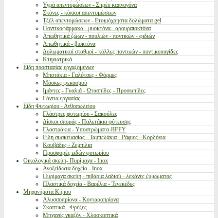
Υγρά απεντομώσεων - Σπρέυ καπνογόνα
Σκόνες - κόκκοι απεντομώσεων
Τζέλ απεντομώσεων - Ετοιμόχρηστα δολώματα gel
Ποντικοφάρμακα - μυοκτόνα - αρουραιοκτόνα
Απωθητικά ζώων - πουλιών - ποντικών - φιδιών
Απωθητικά - βιοκτόνα
Δολωματικοί σταθμοί - κόλλες ποντικών - ποντικοπαγίδες
Κτηνιατρικά
Είδη προστασίας εργαζομένων
Μποτάκια - Γαλότσες - Φόρμες
Μάσκες ψεκασμού
Ιμάντες - Γυαλιά - Ωτασπίδες - Προσωπίδες
Γάντια εργασίας
Είδη Φυτωρίου - Ανθοπωλείου
Γλάστρες φυτωρίου - Σακούλες
Δίσκοι σποράς - Παλετάκια φύτευσης
Γλαστράκια - Υποστρώματα JIFFY
Είδη συσκευασίας - Ταμπελάκια - Ράφιες - Κορδόνια
Κουβάδες - Ζεμπίλια
Προσφορές ειδών φυτωρίου
Οικολογικά σκεύη- Πυρίμαχα - Inox
Ανοξείδωτα δοχεία - Inox
Πυρίμαχα σκεύη - πιθάρια λαδιού - λεκάνες ζυμώματος
Πλαστικά δοχεία - Βαρέλια - Τενεκέδες
Μηχανήματα Κήπου
Αλυσσοπρίονα - Κονταροπρίονα
Σκαπτικά - Φρέζες
Μηχανές γκαζόν - Χλοοκοπτικά