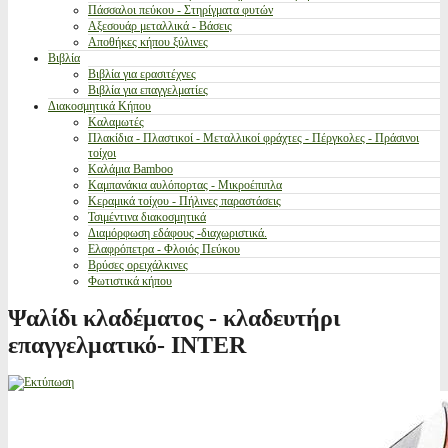
Πάσσαλοι πεύκου - Στηρίγματα φυτών
Αξεσουάρ μεταλλικά - Βάσεις
Αποθήκες κήπου ξύλινες
Βιβλία
Βιβλία για ερασιτέχνες
Βιβλία για επαγγελματίες
Διακοσμητικά Κήπου
Καλαμωτές
Πλακίδια - Πλαστικοί - Μεταλλικοί φράχτες - Πέργκολες - Πράσινοι
τοίχοι
Καλάμια Bamboo
Καμπανάκια αυλόπορτας - Μικροέπιπλα
Κεραμικά τοίχου - Πήλινες παραστάσεις
Τσιμέντινα διακοσμητικά
Διαμόρφωση εδάφους -διαχωριστικά.
Ελαφρόπετρα - Φλοιός Πεύκου
Βρύσες ορειχάλκινες
Φωτιστικά κήπου
Ψαλίδι κλαδέματος - κλαδευτήρι
επαγγελματικό- INTER