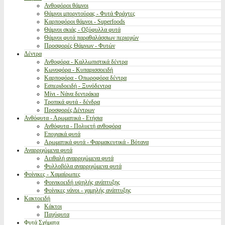
Ανθοφόροι θάμνοι
Θάμνοι μπορντούρας - Φυτά Φράχτες
Καρποφόροι θάμνοι - Superfoods
Θάμνοι σκιάς - Οξύφυλλα φυτά
Θάμνοι φυτά παραθαλάσσιων περιοχών
Προσφορές Θάμνων - Φυτών
Δέντρα
Ανθοφόρα - Καλλωπιστικά δέντρα
Κωνοφόρα - Κυπαρισσοειδή
Καρποφόρα - Οπωροφόρα δέντρα
Εσπεριδοειδή - Ξυνόδεντρα
Μίνι - Νάνα δεντράκια
Τροπικά φυτά - δένδρα
Προσφορές Δέντρων
Ανθόφυτα - Αρωματικά - Ετήσια
Ανθόφυτα - Πολυετή ανθοφόρα
Εποχιακά φυτά
Αρωματικά φυτά - Φαρμακευτικά - Βότανα
Αναρριχώμενα φυτά
Αειθαλή αναρριχώμενα φυτά
Φυλλοβόλα αναρριχώμενα φυτά
Φοίνικες - Χαμαίρωπες
Φοινικοειδή υψηλής ανάπτυξης
Φοίνικες νάνοι - χαμηλής ανάπτυξης
Κακτοειδή
Κάκτοι
Παχύφυτα
Φυτά Σχήματα