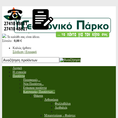
Το καλάθι σας είναι άδειο.
Σύνολο :
0,00 €
Καλώς ήρθατε
Σύνδεση | Εγγραφή
Αρχική
Η εταιρεία
Προϊόντα
Προσφορές...
Νέα Προϊόντα...
Επίκαιρα προϊόντα
Κατηγορίες Προϊόντων...
Θάμνοι
Ανθοφόροι
Φυλλοβόλοι
Αειθαλείς
Μπορντούρας - Φράχτες