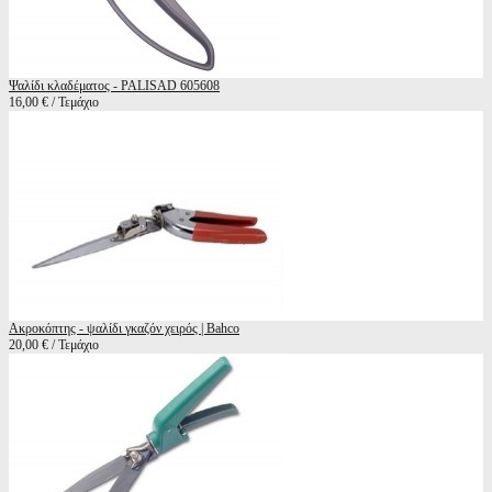
Ψαλίδι κλαδέματος - PALISAD 605608
16,00 € / Τεμάχιο
Ακροκόπτης - ψαλίδι γκαζόν χειρός | Bahco
20,00 € / Τεμάχιο