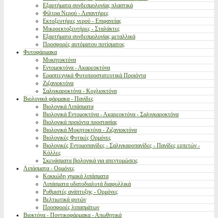
Εξαρτήματα συνδεσμολογίας πλαστικά
Φίλτρα Νερού - Λιπαντήρες
Εκτοξευτήρες νερού - Επιφανείας
Μικροεκτοξευτήρες - Σταλάκτες
Εξαρτήματα συνδεσμολογίας μεταλλικά
Προσφορές αυτόματου ποτίσματος
Φυτοφάρμακα
Μυκητοκτόνα
Εντομοκτόνα - Ακαρεοκτόνα
Ερασιτεχνικά Φυτοπροστατευτικά Προιόντα
Ζιζανιοκτόνα
Σαλιγκαροκτόνα - Κοχλιοκτόνα
Βιολογικά φάρμακα - Παγίδες
Βιολογικά Λιπάσματα
Βιολογικά Εντομοκτόνα - Ακαρεοκτόνα - Σαλιγκαροκτόνα
Βιολογικά προιόντα προστασίας
Βιολογικά Μυκητοκτόνα - Ζιζανιοκτόνα
Βιολογικές Φυτικές Ορμόνες
Βιολογικές Εντομοπαγίδες - Σαλιγκαροπαγίδες - Παγίδες ερπετών -
Κόλλες
Σκευάσματα βιολογικά για απεντομώσεις
Λιπάσματα - Ορμόνες
Κοκκώδη χημικά λιπάσματα
Λιπάσματα υδατοδιαλυτά διαφυλλικά
Ρυθμιστές ανάπτυξης - Ορμόνες
Βελτιωτικά φυτών
Προσφορές λιπασμάτων
Βιοκτόνα - Ποντικοφάρμακα - Απωθητικά