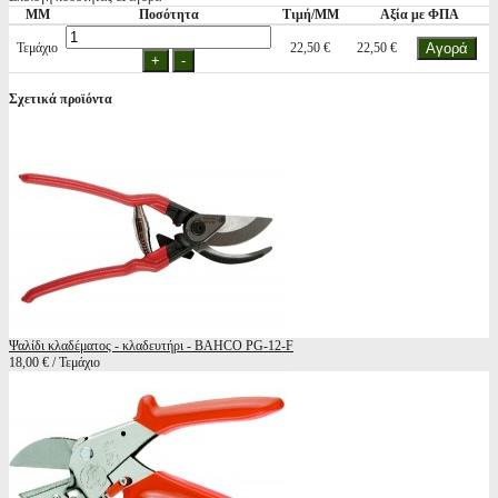
ΜΜ
Ποσότητα
Τιμή/ΜΜ
Αξία με ΦΠΑ
Τεμάχιο
22,50 €
22,50 €
Σχετικά προϊόντα
Ψαλίδι κλαδέματος - κλαδευτήρι - BAHCO PG-12-F
18,00 € / Τεμάχιο