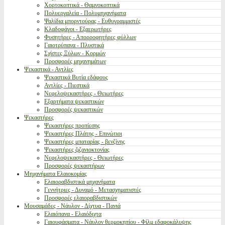
Χορτοκοπτικά - Θαμνοκοπτικά
Πολυεργαλεία - Πολυμηχανήματα
Ψαλίδια μπορντούρας - Ευθυγραμμιστές
Κλαδοφάγοι - Εξαερωτήρες
Φυσητήρες - Απορροφητήρες φύλλων
Γαιοτρύπανα - Πλυστικά
Σχίστες Ξύλων - Κορμών
Προσφορές μηχανημάτων
Ψεκαστικά - Αντλίες
Ψεκαστικά Βυτία εδάφους
Αντλίες - Πιεστικά
Νεφελοψεκαστήρες - Θειωτήρες
Εξαρτήματα ψεκαστικών
Προσφορές ψεκαστικών
Ψεκαστήρες
Ψεκαστήρες προπίεσης
Ψεκαστήρες Πλάτης - Επινώτιοι
Ψεκαστήρες μπαταρίας - βενζίνης
Ψεκαστήρες ζιζανιοκτονίας
Νεφελοψεκαστήρες - Θειωτήρες
Προσφορές ψεκαστήρων
Μηχανήματα Ελαιοκομίας
Ελαιοραβδιστικά μηχανήματα
Γεννήτριες - Δυναμό - Μετασχηματιστές
Προσφορές ελαιοραβδιστικών
Μουσαμάδες - Νάυλον - Δίχτυα - Πανιά
Ελαιόπανα - Ελαιόδιχτα
Γαιουφάσματα - Νάυλον θερμοκηπίου - Φίλμ εδαφοκάλυψης