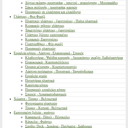
Δίχτυα σκίασης-προστασίας - παγετού - αναρρίχησης - Μουσαμάδες
Σάκοι συλλογής - προστασίας καρπών
Προσφορές σε ελαιόπανα και ελαιόδιχτα
Γλάστρες - Φερ Φορζέ
Πλαστικές γλάστρες - ζαρντινιέρες - Πιάτα πλαστικά
Κεραμικές πήλινες γλάστρες
Τσιμεντένιες γλάστρες - ζαρντινιέρες
Γλάστρες ξύλινες εμποτισμένες
Κεραμικές Ζαρντινιέρες
Γλαστροθήκες - Φέρ φορζέ
Προσφορές γλαστρών
Εργαλεία κήπου - Λάστιχα - Ελαιοκομικά - Σπορείς
Κλαδευτήρια - Ψαλίδια κορυφής - Ακροκόφτες γκαζόν- Εμβολιαστήρια
Ελαιοκομικά - Καρποσυλλέκτες
Όργανα μέτρησης - Κομποστοποιητές
Λάστιχα ποτίσματος - Ποτιστικά - Ταχυσύνδεσμοι
Εργαλεία χειρός
Ποτιστήρια πλαστικά
Καρότσια κήπου
Προσφορές εργαλείων κήπου
Σπορείς - Λιπασματοδιανομείς
Χώματα - Τύρφες - Βελτιωτικά
Φυτοχώματα γλαστρών
Τύρφες - Κοπριά - Βελτιωτικά
Εμποτισμένη ξυλεία - φράχτες
Καφασωτά - Πάνελ - Πέργκολες
Κάγκελα - Φράχτες
Σανίδες Deck - Δοκάρια - Πατήματα - Διάδρομοι