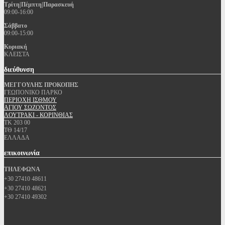
Τρίτη|Πέμπτη|Παρασκευή
09:00-16:00
Σάββατο
09:00-15:00
Κυριακή
ΚΛΕΙΣΤΑ
διεύθυνση
ΜΕΓΓΟΥΛΗΣ ΠΡΟΚΟΠΗΣ
ΓΕΩΠΟΝΙΚΟ ΠΑΡΚΟ
ΠΕΡΙΟΧΗ ΙΣΘΜΟΥ
ΑΓΙΟΥ ΣΩΖΟΝΤΟΣ
ΛΟΥΤΡΑΚΙ - ΚΟΡΙΝΘΙΑΣ
ΤΚ 203 00
ΤΘ 14/17
ΕΛΛΑΔΑ
επικοινωνία
ΤΗΛΕΦΩΝΑ
+30 27410 48611
+30 27410 48621
+30 27410 49302