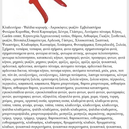
Κλαδευτήρια - Ψαλίδια κορυφής - Ακροκόφτες γκαζόν- Εμβολιαστήρια
Φυτώρια Κορινθίας, Φυτά Καρποφόρα, Δέντρα, Γλάστρες, Αυτόματο πότισμα, Κήπος,
Garden center, Κηποτεχνία Αρχιτεκτονική τοπίου, Θάμνοι, Ανθοφόρα, Γκαζόν, Συνθετικό,
γκαζόν, Βότσαλα,Ελαφρόπετρα, Αρδευση, Γάστρες, Χλοοκοπτικά, Σκαπτικά,
Ψεκαστήρες, Κλαδοφάγοι, Κωνοφόρα, Λιπάσματα, Φυτοφάρμακα, Εσπεριδοειδή, Ξυλεία,
Σχήματα, τοπιάρια, τοπιαρια, φυτά σχήματα, φυτα σχηματα, σχηματοποιημένα φυτά,
σχηματοποιημενα φυτα, φυτώρια αττικής, φυτωρια αττικης, φυτωρια πελοπονησσου,
φυτωρια πελοπονησσου, κατασκευές κήπων, προσφορές φυτών, προσφορες φυτων, φυτά
κήπου, μηχανές γκαζόν, μηχανες γκαζον, φρέζες, φρεζες, φρέζα, φρεζα, ψεκαστικά,
αρδευτικά, αρδευτικα, αυτόματο πότισμα, αυτοματο ποτισμα, αρδευτικά δίκτυα,
αρδευτικα δικτυα, πότισμα κήπου, ποτισμα κηπου, αυτόματα ποτιστικά, μπέκ, μπεκ, ποπ
απ, πόπ άπ, εκτοξευτήρες, εκτοξευτηρες, λάστιχα ποτίσματος, λαστιχα ποτισματος, κέντρα
κήπου, εμποτισμένη ξυλεία, εμποτισμενη ξυλεια, ξυλεία κήπου, ξυλεια κηπου, πέργκολες,
περγκολες, καφασωτά, καφασωτα, θάμνοι μπορντούρας, θαμνοι μπορντουρας, ανθοφόροι
θάμνοι, ανθοφοροι θαμνοι, γεωπονικά καταστήματα, γεωπονικα καταστηματα,
εγκυκλοπαίδεια φυτών, εγκυκλοπαιδεια φυτών, φωτο φυτων, φωτό φυτών, φωτογραφίες
φυτών, φωτογραφιες φυτων, οξύφυλλα, οξυφυλλα φυτα, χώμα, χωμα, τύρφη, τυρφη,
χούμος, χουμος, οργανική ουσία, οργανικη ουσια, κλαδεμένα φυτά, κλαδεμενα φυτα,
τσάπα, τσαπα, φτυάρι, φτυαρι, τσάπα, τσαπα, κλαδευτήρι, κλαδευτήρια, κλαδευτηρι,
ψαλίδια κλαδέματος, ψαλίδι κλαδέματος, ψαλιδι κλαδεματος, ψαλιδια κλαδεματος,
μπορντουροψάλιδα, μπορντουροψαλιδο, μεσηνέζα, μεσηνεζα, ακροκόπτης, ακροκόπτης,
τρίμερ, τριμερ, τρίμμερ, τριμμερ, θαμνοκοπτικό, θαμνοκοπτικο, ευθυγραμμιστης,
ευθυγραμμιστής, κλαδοφάγος, κλαδοφαγος, θρυμματιστής κλαδιών, θρυμματιστης
κλαδιων, ψεκαστικά συγκροτήματα, ψεκαστικα συγκροτηματα, ψεκαστικά, ψεκαστικα,