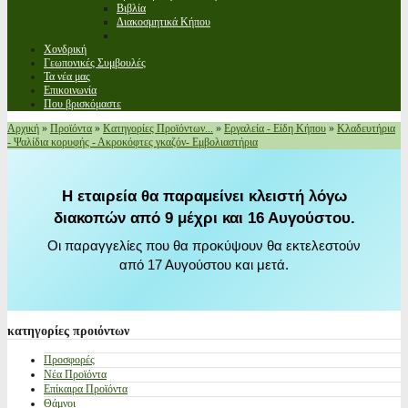
Βιβλία
Διακοσμητικά Κήπου
Χονδρική
Γεωπονικές Συμβουλές
Τα νέα μας
Επικοινωνία
Που βρισκόμαστε
Αρχική
»
Προϊόντα
»
Κατηγορίες Προϊόντων...
»
Εργαλεία - Είδη Κήπου
»
Κλαδευτήρια
- Ψαλίδια κορυφής - Ακροκόφτες γκαζόν- Εμβολιαστήρια
Η εταιρεία θα παραμείνει κλειστή λόγω
διακοπών από 9 μέχρι και 16 Αυγούστου.
Οι παραγγελίες που θα προκύψουν θα εκτελεστούν
από 17 Αυγούστου και μετά.
κατηγορίες
προιόντων
Προσφορές
Νέα Προϊόντα
Επίκαιρα Προϊόντα
Θάμνοι