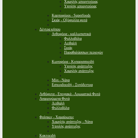
Χαμηλής μπορντούρας
Υψηλής μπορντούρας
Καρποφόροι - Superfoods
Σκιάς - Οξύφυλλα φυτά
Δέντρα κήπου
Ανθοφόρα - καλλωπιστικά
Φυλλοβόλα
Αειθαλή
Σκιάς
Παραθαλάσσιων περιοχών
Κωνοφόρα - Κυπαρισσοειδή
Υψηλής ανάπτυξης
Χαμηλής ανάπτυξης
Μίνι - Νάνα
Εσπεριδοειδή - Ξυνόδεντρα
Ανθόφυτα - Εποχιακά - Αρωματικά Φυτά
Αναρριχώμενα Φυτά
Αειθαλή
Φυλλοβόλα
Φοίνικες - Χαμαίρωπες
Χαμηλής ανάπτυξης - Νάνα
Υψηλής ανάπτυξης
Κακτοειδή