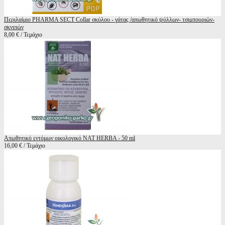
Περιλαίμιο PHARMA SECT Collar σκύλου - γάτας /απωθητικό ψύλλων- τσιμπουριών-
σκνιπών
8,00 € / Τεμάχιο
Απωθητικό εντόμων οικολογικό NAT HERBA - 50 ml
16,00 € / Τεμάχιο