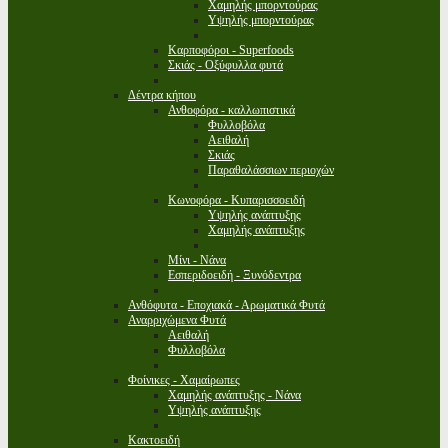
Χαμηλής μπορντούρας
Υψηλής μπορντούρας
Καρποφόροι - Superfoods
Σκιάς - Οξύφυλλα φυτά
Δέντρα κήπου
Ανθοφόρα - καλλωπιστικά
Φυλλοβόλα
Αειθαλή
Σκιάς
Παραθαλάσσιων περιοχών
Κωνοφόρα - Κυπαρισσοειδή
Υψηλής ανάπτυξης
Χαμηλής ανάπτυξης
Μίνι - Νάνα
Εσπεριδοειδή - Ξυνόδεντρα
Ανθόφυτα - Εποχιακά - Αρωματικά Φυτά
Αναρριχώμενα Φυτά
Αειθαλή
Φυλλοβόλα
Φοίνικες - Χαμαίρωπες
Χαμηλής ανάπτυξης - Νάνα
Υψηλής ανάπτυξης
Κακτοειδή