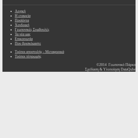
Αρχική
Η εταιρεία
Προϊόντα
Χονδρική
Γεωπονικές Συμβουλές
Τα νέα μας
Επικοινωνία
Που βρισκόμαστε
Τρόποι αποστολής - Μεταφορικά
Τρόποι πληρωμής
©2014 Γεωπονικό Πάρκο
Σχεδίαση & Υλοποίηση DataQube