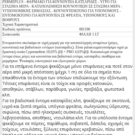
PERMEPLUS - ΦΑΡΜΑΚΟ ΓΙΑ ΚΟΥΝΟΥΠΙΑ ΚΑΤΣΑΡΙΔΕΣ - ΥΓΡΟ ΓΙΑ
ΣΤΑΣΙΜΑ ΜΕΡΑ - ΚΑΤΑΠΟΛΕΜΗΣΗ ΚΟΥΝΟΥΠΙΩΝ ΣΕ ΣΤΑΣΙΜΑ ΜΕΡΑ -
ΥΓΕΙΟΝΟΜΙΚΗΣ ΣΗΜΑΣΙΑΣ - ΚΟΥΝΟΥΠΟΚΤΟΝΟ ΓΙΑ ΥΠΟΝΟΜΟΥΣ -
ΕΝΤΟΜΟΚΤΟΝΟ ΓΙΑ ΚΟΥΝΟΥΠΙΑ ΣΕ ΦΡΕΑΤΙΑ, ΥΠΟΝΟΜΟΥΣ ΚΑΙ
ΒΟΘΡΟΥΣ
Τεχνικά Χαρακτηριστικά
Κωδικός προϊόντος
001196
Συσκευασία
ΦΙΑΛΗ 1 LT
Εντομοκτόνο σκεύασμα σε υγρή μορφή για την καταπολέμηση ιπταμένων (μύγες,
κουνούπια) και βαδιστικών εντόμων (κατσαρίδες). Είναι γαλακτωματοποιήσιμο υγρό με
δραστική ουσία Cypermethrin 10,05% β/β + PBO 4,03%β/β. Καταπολεμά ιπταμένα
έντομα όπως μύγες και κουνούπια και βαδιστικά εντόμα, κατσαρίδες σκαθάρια και
μυρμήγκια. Ψεκασμός εσωτερικών και εξωτερικών χώρων.
Για τα ιπτάμενα έντομα ψεκάζουμε μόνο επιφάνειες και ποτέ στον
αέρα από μικρή απόσταση (μέχρι 1 m) σε όλα τα σημεία που
επικάθονται τα έντομα των οποίων επιδιώκουμε την εξόντωση.
Τέτοιες επιφάνειες είναι οι τοίχοι και οροφές κατοικιών,
αποθηκών, στάβλων, παράθυρα, γωνίες, πρεβάζια, φωτιστικά
κλπ.
Για τα βαδιστικά έντομα κατσαρίδες κλπ, ψεκάζουμε σε σκοτεινά,
υγρά και ζεστά σημεία, υπόγεια φρεάτια, σωληνώσεις ύδρευσης,
σιφώνια, πίσω από ηλεκτρικές συσκευές, τουαλέτες,
λεβητοστάσια, αποθήκες, ντουλάπια κλπ.
Για τα υπόλοιπα έντομα
ψεκάζουμε σε πόρτες, παράθυρα, σοβατεπί, δάπεδα, σχισμές σε
τοίχους, ντουλάπες, ξύλινες επιφάνειες κρεβατιών, πίσω από
έπιπλα και κάδρα και γενικά όπου μπορεί να βρίσκονται