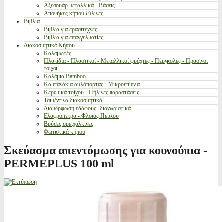
Αξεσουάρ μεταλλικά - Βάσεις
Αποθήκες κήπου ξύλινες
Βιβλία
Βιβλία για ερασιτέχνες
Βιβλία για επαγγελματίες
Διακοσμητικά Κήπου
Καλαμωτές
Πλακίδια - Πλαστικοί - Μεταλλικοί φράχτες - Πέργκολες - Πράσινοι
τοίχοι
Καλάμια Bamboo
Καμπανάκια αυλόπορτας - Μικροέπιπλα
Κεραμικά τοίχου - Πήλινες παραστάσεις
Τσιμέντινα διακοσμητικά
Διαμόρφωση εδάφους -διαχωριστικά.
Ελαφρόπετρα - Φλοιός Πεύκου
Βρύσες ορειχάλκινες
Φωτιστικά κήπου
Σκεύασμα απεντόμωσης για κουνούπια -
PERMEPLUS 100 ml