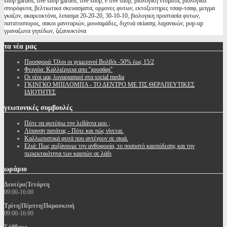
shop garden, free shop garden, free shop, e free shop, βιολογικη ντοματα, βιολογικα
σπορόφυτα, βελτιωτικα σκευασματα, ορμονες φυτων, εκτοξευτηρες τσαφ-τσαφ, μειγμα
γκαζον, ακαρεοκτόνα, λιπασμα 20-20-20, 30-10-10, βιολογικη προστασία φυτων,
πατατοσπορος, σακοι μανιταριών, μουσαμάδες, διχτυά σκίασης λαχανικών, pop-up
γραναζωτα γηπέδων, ζιζανιοκτόνα
τα
νέα μας
Προσφορά: Όλοι οι χειμερινοί Βολβόι -50% έως 15/2
Φειγιόα: Καλλιέργεια απο ''χρυσάφι''
Oι νέοι μας λογαριασμοί στα social media
ΓΚΙΝΓΚΟ ΜΠΙΛΟΜΠΑ - ΤΟ ΔΕΝΤΡΟ ΜΕ ΤΙΣ ΘΕΡΑΠΕΥΤΙΚΕΣ
ΙΔΙΟΤΗΤΕΣ
γεωπονικές
συμβουλές
Πότε να φυτέψω την λεβάντα μου ;
Λίπανση πατάτας - Πότε και πώς γίνεται.
Καλλωπιστικά φυτά που αντέχουν σε σκιά.
Ελιά: Πως αυξάνουμε την ανθοφορία, το ποσοστό καρπόδεσης και την
περιεκτικότητα των καρπών σε λάδι
ωράριο
Δευτέρα|Τετάρτη
09:00-16:00
Τρίτη|Πέμπτη|Παρασκευή
09:00-16:00