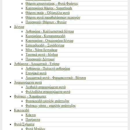
Θάμνοι μπορντούρας - Φυτά Φράχτες
Καρποφόροι θάμνοι - Superfoods
Θάμνοι σκιάς - Οξύφυλλα φυτά
Θάμνοι φυτά παραθαλάσσιων περιοχών
Προσφορές Θάμνων - Φυτών
Δέντρα
Ανθοφόρα - Καλλωπιστικά δέντρα
Κωνοφόρα - Κυπαρισσοειδή
Καρποφόρα - Οπωροφόρα δέντρα
Εσπεριδοειδή - Ξυνόδεντρα
Μίνι - Νάνα δεντράκια
Τροπικά φυτά - δένδρα
Προσφορές Δέντρων
Ανθόφυτα - Αρωματικά - Ετήσια
Ανθόφυτα - Πολυετή ανθοφόρα
Εποχιακά φυτά
Αρωματικά φυτά - Φαρμακευτικά - Βότανα
Αναρριχώμενα φυτά
Αειθαλή αναρριχώμενα φυτά
Φυλλοβόλα αναρριχώμενα φυτά
Φοίνικες - Χαμαίρωπες
Φοινικοειδή υψηλής ανάπτυξης
Φοίνικες νάνοι - χαμηλής ανάπτυξης
Κακτοειδή
Κάκτοι
Παχύφυτα
Φυτά Σχήματα
Φυτά Μπάλες