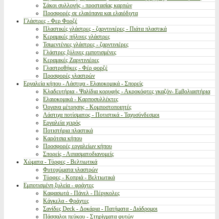
Σάκοι συλλογής - προστασίας καρπών
Προσφορές σε ελαιόπανα και ελαιόδιχτα
Γλάστρες - Φερ Φορζέ
Πλαστικές γλάστρες - ζαρντινιέρες - Πιάτα πλαστικά
Κεραμικές πήλινες γλάστρες
Τσιμεντένιες γλάστρες - ζαρντινιέρες
Γλάστρες ξύλινες εμποτισμένες
Κεραμικές Ζαρντινιέρες
Γλαστροθήκες - Φέρ φορζέ
Προσφορές γλαστρών
Εργαλεία κήπου - Λάστιχα - Ελαιοκομικά - Σπορείς
Κλαδευτήρια - Ψαλίδια κορυφής - Ακροκόφτες γκαζόν- Εμβολιαστήρια
Ελαιοκομικά - Καρποσυλλέκτες
Όργανα μέτρησης - Κομποστοποιητές
Λάστιχα ποτίσματος - Ποτιστικά - Ταχυσύνδεσμοι
Εργαλεία χειρός
Ποτιστήρια πλαστικά
Καρότσια κήπου
Προσφορές εργαλείων κήπου
Σπορείς - Λιπασματοδιανομείς
Χώματα - Τύρφες - Βελτιωτικά
Φυτοχώματα γλαστρών
Τύρφες - Κοπριά - Βελτιωτικά
Εμποτισμένη ξυλεία - φράχτες
Καφασωτά - Πάνελ - Πέργκολες
Κάγκελα - Φράχτες
Σανίδες Deck - Δοκάρια - Πατήματα - Διάδρομοι
Πάσσαλοι πεύκου - Στηρίγματα φυτών