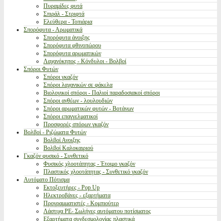
Πυραμίδες φυτά
Σπιράλ - Στριφτά
Ελεύθερα - Τοπιάρια
Σπορόφυτα - Αρωματικά
Σπορόφυτα άνοιξης
Σπορόφυτα φθινοπώρου
Σπορόφυτα αρωματικών
Λαχανόκηπος - Κόνδυλοι - Βολβοί
Σπόροι Φυτών
Σπόροι γκαζόν
Σπόροι λαχανικών σε φάκελα
Βιολογικοί σπόροι - Παλιοί παραδοσιακοί σπόροι
Σπόροι ανθέων - λουλουδιών
Σπόροι αρωματικών φυτών - Βοτάνων
Σπόροι επαγγελματικοί
Προσφορές σπόρων γκαζόν
Βολβοί - Ριζώματα Φυτών
Βολβοί Ανοιξης
Βολβοί Καλοκαιριού
Γκαζόν φυσικό - Συνθετικό
Φυσικός χλοοτάπητας - Έτοιμο γκαζόν
Πλαστικός χλοοτάπητας - Συνθετικό γκαζόν
Αυτόματο Πότισμα
Εκτοξευτήρες - Pop Up
Ηλεκτροβάνες - εξαρτήματα
Προγραμματιστές - Κομπιούτερ
Λάστιχα PE- Σωλήνες αυτόματου ποτίσματος
Εξαρτήματα συνδεσμολογίας πλαστικά