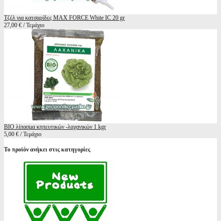
Τζέλ για κατσαρίδες MAX FORCE White IC 20 gr
27,00 € / Τεμάχιο
BIO λίπασμα κηπευτικών -λαχανικών 1 kgr
5,00 € / Τεμάχιο
Το προϊόν ανήκει στις κατηγορίες