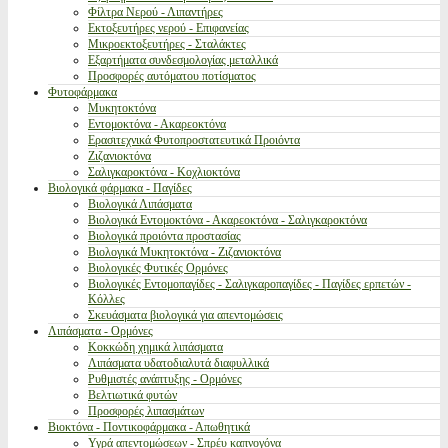
Φίλτρα Νερού - Λιπαντήρες
Εκτοξευτήρες νερού - Επιφανείας
Μικροεκτοξευτήρες - Σταλάκτες
Εξαρτήματα συνδεσμολογίας μεταλλικά
Προσφορές αυτόματου ποτίσματος
Φυτοφάρμακα
Μυκητοκτόνα
Εντομοκτόνα - Ακαρεοκτόνα
Ερασιτεχνικά Φυτοπροστατευτικά Προιόντα
Ζιζανιοκτόνα
Σαλιγκαροκτόνα - Κοχλιοκτόνα
Βιολογικά φάρμακα - Παγίδες
Βιολογικά Λιπάσματα
Βιολογικά Εντομοκτόνα - Ακαρεοκτόνα - Σαλιγκαροκτόνα
Βιολογικά προιόντα προστασίας
Βιολογικά Μυκητοκτόνα - Ζιζανιοκτόνα
Βιολογικές Φυτικές Ορμόνες
Βιολογικές Εντομοπαγίδες - Σαλιγκαροπαγίδες - Παγίδες ερπετών -
Κόλλες
Σκευάσματα βιολογικά για απεντομώσεις
Λιπάσματα - Ορμόνες
Κοκκώδη χημικά λιπάσματα
Λιπάσματα υδατοδιαλυτά διαφυλλικά
Ρυθμιστές ανάπτυξης - Ορμόνες
Βελτιωτικά φυτών
Προσφορές λιπασμάτων
Βιοκτόνα - Ποντικοφάρμακα - Απωθητικά
Υγρά απεντομώσεων - Σπρέυ καπνογόνα