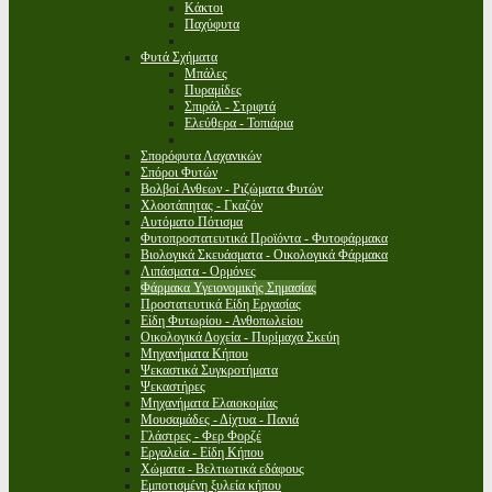
Κάκτοι
Παχύφυτα
Φυτά Σχήματα
Μπάλες
Πυραμίδες
Σπιράλ - Στριφτά
Ελεύθερα - Τοπιάρια
Σπορόφυτα Λαχανικών
Σπόροι Φυτών
Βολβοί Ανθεων - Ριζώματα Φυτών
Χλοοτάπητας - Γκαζόν
Αυτόματο Πότισμα
Φυτοπροστατευτικά Προϊόντα - Φυτοφάρμακα
Βιολογικά Σκευάσματα - Οικολογικά Φάρμακα
Λιπάσματα - Ορμόνες
Φάρμακα Υγειονομικής Σημασίας
Προστατευτικά Είδη Εργασίας
Είδη Φυτωρίου - Ανθοπωλείου
Οικολογικά Δοχεία - Πυρίμαχα Σκεύη
Μηχανήματα Κήπου
Ψεκαστικά Συγκροτήματα
Ψεκαστήρες
Μηχανήματα Ελαιοκομίας
Μουσαμάδες - Δίχτυα - Πανιά
Γλάστρες - Φερ Φορζέ
Εργαλεία - Είδη Κήπου
Χώματα - Βελτιωτικά εδάφους
Εμποτισμένη ξυλεία κήπου