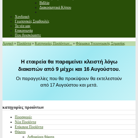
Βιβλία
Διακοσμητικά Κήπου
Χονδρική
Γεωπονικές Συμβουλές
Τα νέα μας
Επικοινωνία
Που βρισκόμαστε
Αρχική
»
Προϊόντα
»
Κατηγορίες Προϊόντων...
»
Φάρμακα Υγειονομικής Σημασίας
Η εταιρεία θα παραμείνει κλειστή λόγω
διακοπών από 9 μέχρι και 16 Αυγούστου.
Οι παραγγελίες που θα προκύψουν θα εκτελεστούν
από 17 Αυγούστου και μετά.
κατηγορίες
προιόντων
Προσφορές
Νέα Προϊόντα
Επίκαιρα Προϊόντα
Θάμνοι
Ανθοφόροι θάμνοι