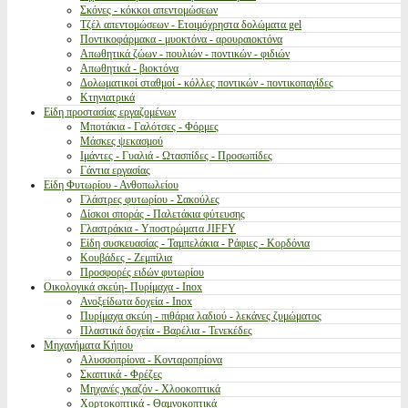
Σκόνες - κόκκοι απεντομώσεων
Τζέλ απεντομώσεων - Ετοιμόχρηστα δολώματα gel
Ποντικοφάρμακα - μυοκτόνα - αρουραιοκτόνα
Απωθητικά ζώων - πουλιών - ποντικών - φιδιών
Απωθητικά - βιοκτόνα
Δολωματικοί σταθμοί - κόλλες ποντικών - ποντικοπαγίδες
Κτηνιατρικά
Είδη προστασίας εργαζομένων
Μποτάκια - Γαλότσες - Φόρμες
Μάσκες ψεκασμού
Ιμάντες - Γυαλιά - Ωτασπίδες - Προσωπίδες
Γάντια εργασίας
Είδη Φυτωρίου - Ανθοπωλείου
Γλάστρες φυτωρίου - Σακούλες
Δίσκοι σποράς - Παλετάκια φύτευσης
Γλαστράκια - Υποστρώματα JIFFY
Είδη συσκευασίας - Ταμπελάκια - Ράφιες - Κορδόνια
Κουβάδες - Ζεμπίλια
Προσφορές ειδών φυτωρίου
Οικολογικά σκεύη- Πυρίμαχα - Inox
Ανοξείδωτα δοχεία - Inox
Πυρίμαχα σκεύη - πιθάρια λαδιού - λεκάνες ζυμώματος
Πλαστικά δοχεία - Βαρέλια - Τενεκέδες
Μηχανήματα Κήπου
Αλυσσοπρίονα - Κονταροπρίονα
Σκαπτικά - Φρέζες
Μηχανές γκαζόν - Χλοοκοπτικά
Χορτοκοπτικά - Θαμνοκοπτικά