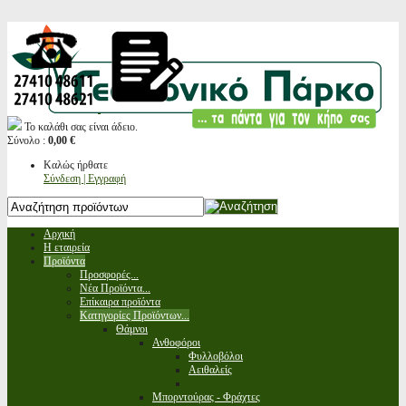
Το καλάθι σας είναι άδειο.
Σύνολο :
0,00 €
Καλώς ήρθατε
Σύνδεση | Εγγραφή
Αρχική
Η εταιρεία
Προϊόντα
Προσφορές...
Νέα Προϊόντα...
Επίκαιρα προϊόντα
Κατηγορίες Προϊόντων...
Θάμνοι
Ανθοφόροι
Φυλλοβόλοι
Αειθαλείς
Μπορντούρας - Φράχτες