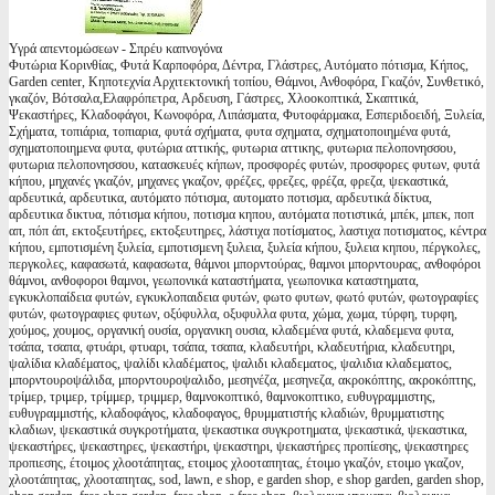
Υγρά απεντομώσεων - Σπρέυ καπνογόνα
Φυτώρια Κορινθίας, Φυτά Καρποφόρα, Δέντρα, Γλάστρες, Αυτόματο πότισμα, Κήπος,
Garden center, Κηποτεχνία Αρχιτεκτονική τοπίου, Θάμνοι, Ανθοφόρα, Γκαζόν, Συνθετικό,
γκαζόν, Βότσαλα,Ελαφρόπετρα, Αρδευση, Γάστρες, Χλοοκοπτικά, Σκαπτικά,
Ψεκαστήρες, Κλαδοφάγοι, Κωνοφόρα, Λιπάσματα, Φυτοφάρμακα, Εσπεριδοειδή, Ξυλεία,
Σχήματα, τοπιάρια, τοπιαρια, φυτά σχήματα, φυτα σχηματα, σχηματοποιημένα φυτά,
σχηματοποιημενα φυτα, φυτώρια αττικής, φυτωρια αττικης, φυτωρια πελοπονησσου,
φυτωρια πελοπονησσου, κατασκευές κήπων, προσφορές φυτών, προσφορες φυτων, φυτά
κήπου, μηχανές γκαζόν, μηχανες γκαζον, φρέζες, φρεζες, φρέζα, φρεζα, ψεκαστικά,
αρδευτικά, αρδευτικα, αυτόματο πότισμα, αυτοματο ποτισμα, αρδευτικά δίκτυα,
αρδευτικα δικτυα, πότισμα κήπου, ποτισμα κηπου, αυτόματα ποτιστικά, μπέκ, μπεκ, ποπ
απ, πόπ άπ, εκτοξευτήρες, εκτοξευτηρες, λάστιχα ποτίσματος, λαστιχα ποτισματος, κέντρα
κήπου, εμποτισμένη ξυλεία, εμποτισμενη ξυλεια, ξυλεία κήπου, ξυλεια κηπου, πέργκολες,
περγκολες, καφασωτά, καφασωτα, θάμνοι μπορντούρας, θαμνοι μπορντουρας, ανθοφόροι
θάμνοι, ανθοφοροι θαμνοι, γεωπονικά καταστήματα, γεωπονικα καταστηματα,
εγκυκλοπαίδεια φυτών, εγκυκλοπαιδεια φυτών, φωτο φυτων, φωτό φυτών, φωτογραφίες
φυτών, φωτογραφιες φυτων, οξύφυλλα, οξυφυλλα φυτα, χώμα, χωμα, τύρφη, τυρφη,
χούμος, χουμος, οργανική ουσία, οργανικη ουσια, κλαδεμένα φυτά, κλαδεμενα φυτα,
τσάπα, τσαπα, φτυάρι, φτυαρι, τσάπα, τσαπα, κλαδευτήρι, κλαδευτήρια, κλαδευτηρι,
ψαλίδια κλαδέματος, ψαλίδι κλαδέματος, ψαλιδι κλαδεματος, ψαλιδια κλαδεματος,
μπορντουροψάλιδα, μπορντουροψαλιδο, μεσηνέζα, μεσηνεζα, ακροκόπτης, ακροκόπτης,
τρίμερ, τριμερ, τρίμμερ, τριμμερ, θαμνοκοπτικό, θαμνοκοπτικο, ευθυγραμμιστης,
ευθυγραμμιστής, κλαδοφάγος, κλαδοφαγος, θρυμματιστής κλαδιών, θρυμματιστης
κλαδιων, ψεκαστικά συγκροτήματα, ψεκαστικα συγκροτηματα, ψεκαστικά, ψεκαστικα,
ψεκαστήρες, ψεκαστηρες, ψεκαστήρι, ψεκαστηρι, ψεκαστήρες προπίεσης, ψεκαστηρες
προπιεσης, έτοιμος χλοοτάπητας, ετοιμος χλοοταπητας, έτοιμο γκαζόν, ετοιμο γκαζον,
χλοοτάπητας, χλοοταπητας, sod, lawn, e shop, e garden shop, e shop garden, garden shop,