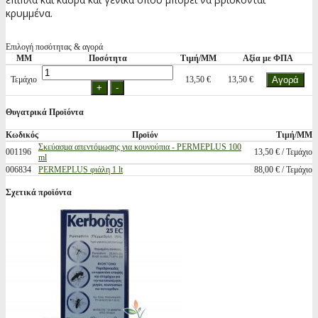
κρυμμένα.
Επιλογή ποσότητας & αγορά
ΜΜ
Ποσότητα
Τιμή/ΜΜ
Αξία με ΦΠΑ
Τεμάχιο
13,50 €
13,50 €
Θυγατρικά Προϊόντα
Κωδικός
Προϊόν
Τιμή/ΜΜ
Σκεύασμα απεντόμωσης για κουνούπια - PERMEPLUS 100
001196
13,50 € / Τεμάχιο
ml
006834
PERMEPLUS φιάλη 1 lt
88,00 € / Τεμάχιο
Σχετικά προϊόντα