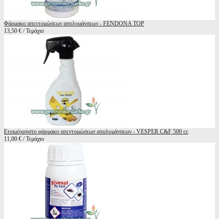
Φάρμακο απεντομώσεων απολυμάνσεων - FENDONA TOP
13,50 € / Τεμάχιο
Ετοιμόχρηστο φάρμακο απεντομώσεων απολυμάνσεων - VESPER C&F 500 cc
11,00 € / Τεμάχιο