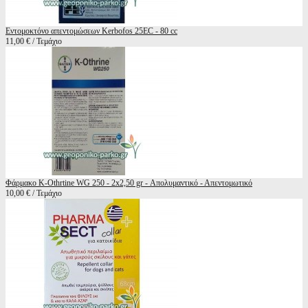
Εντομοκτόνο απεντομώσεων Kerbofos 25EC - 80 cc
11,00 € / Τεμάχιο
Φάρμακο K-Othrtine WG 250 - 2x2,50 gr - Απολυμαντικό - Απεντομωτικό
10,00 € / Τεμάχιο