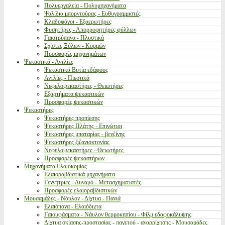
Πολυεργαλεία - Πολυμηχανήματα
Ψαλίδια μπορντούρας - Ευθυγραμμιστές
Κλαδοφάγοι - Εξαερωτήρες
Φυσητήρες - Απορροφητήρες φύλλων
Γαιοτρύπανα - Πλυστικά
Σχίστες Ξύλων - Κορμών
Προσφορές μηχανημάτων
Ψεκαστικά - Αντλίες
Ψεκαστικά Βυτία εδάφους
Αντλίες - Πιεστικά
Νεφελοψεκαστήρες - Θειωτήρες
Εξαρτήματα ψεκαστικών
Προσφορές ψεκαστικών
Ψεκαστήρες
Ψεκαστήρες προπίεσης
Ψεκαστήρες Πλάτης - Επινώτιοι
Ψεκαστήρες μπαταρίας - βενζίνης
Ψεκαστήρες ζιζανιοκτονίας
Νεφελοψεκαστήρες - Θειωτήρες
Προσφορές ψεκαστήρων
Μηχανήματα Ελαιοκομίας
Ελαιοραβδιστικά μηχανήματα
Γεννήτριες - Δυναμό - Μετασχηματιστές
Προσφορές ελαιοραβδιστικών
Μουσαμάδες - Νάυλον - Δίχτυα - Πανιά
Ελαιόπανα - Ελαιόδιχτα
Γαιουφάσματα - Νάυλον θερμοκηπίου - Φίλμ εδαφοκάλυψης
Δίχτυα σκίασης-προστασίας - παγετού - αναρρίχησης - Μουσαμάδες