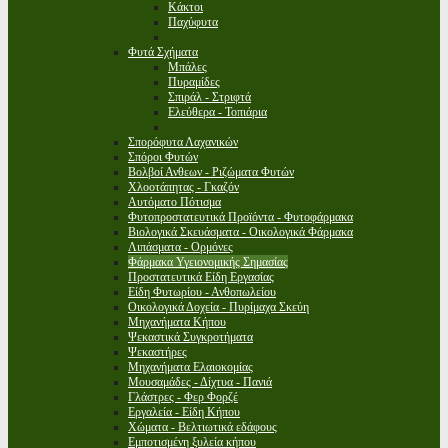
Κάκτοι
Παχύφυτα
Φυτά Σχήματα
Μπάλες
Πυραμίδες
Σπιράλ - Στριφτά
Ελεύθερα - Τοπιάρια
Σπορόφυτα Λαχανικών
Σπόροι Φυτών
Βολβοί Ανθεων - Ριζώματα Φυτών
Χλοοτάπητας - Γκαζόν
Αυτόματο Πότισμα
Φυτοπροστατευτικά Προϊόντα - Φυτοφάρμακα
Βιολογικά Σκευάσματα - Οικολογικά Φάρμακα
Λιπάσματα - Ορμόνες
Φάρμακα Υγειονομικής Σημασίας
Προστατευτικά Είδη Εργασίας
Είδη Φυτωρίου - Ανθοπωλείου
Οικολογικά Δοχεία - Πυρίμαχα Σκεύη
Μηχανήματα Κήπου
Ψεκαστικά Συγκροτήματα
Ψεκαστήρες
Μηχανήματα Ελαιοκομίας
Μουσαμάδες - Δίχτυα - Πανιά
Γλάστρες - Φερ Φορζέ
Εργαλεία - Είδη Κήπου
Χώματα - Βελτιωτικά εδάφους
Εμποτισμένη ξυλεία κήπου