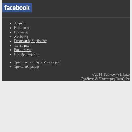
Αρχική
Η εταιρεία
Προϊόντα
Χονδρική
Γεωπονικές Συμβουλές
Τα νέα μας
Επικοινωνία
Που βρισκόμαστε
Τρόποι αποστολής - Μεταφορικά
Τρόποι πληρωμής
©2014 Γεωπονικό Πάρκο
Σχεδίαση & Υλοποίηση DataQube