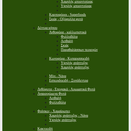
Χαμηλής μπορντούρας
Υψηλής μπορντούρας
Καρποφόροι - Superfoods
Σκιάς - Οξύφυλλα φυτά
Δέντρα κήπου
Ανθοφόρα - καλλωπιστικά
Φυλλοβόλα
Αειθαλή
Σκιάς
Παραθαλάσσιων περιοχών
Κωνοφόρα - Κυπαρισσοειδή
Υψηλής ανάπτυξης
Χαμηλής ανάπτυξης
Μίνι - Νάνα
Εσπεριδοειδή - Ξυνόδεντρα
Ανθόφυτα - Εποχιακά - Αρωματικά Φυτά
Αναρριχώμενα Φυτά
Αειθαλή
Φυλλοβόλα
Φοίνικες - Χαμαίρωπες
Χαμηλής ανάπτυξης - Νάνα
Υψηλής ανάπτυξης
Κακτοειδή