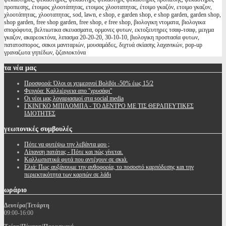
προπιεσης, έτοιμος χλοοτάπητας, ετοιμος χλοοταπητας, έτοιμο γκαζόν, ετοιμο γκαζον,
χλοοτάπητας, χλοοταπητας, sod, lawn, e shop, e garden shop, e shop garden, garden shop,
shop garden, free shop garden, free shop, e free shop, βιολογικη ντοματα, βιολογικα
σπορόφυτα, βελτιωτικα σκευασματα, ορμονες φυτων, εκτοξευτηρες τσαφ-τσαφ, μειγμα
γκαζον, ακαρεοκτόνα, λιπασμα 20-20-20, 30-10-10, βιολογικη προστασία φυτων,
πατατοσπορος, σακοι μανιταριών, μουσαμάδες, διχτυά σκίασης λαχανικών, pop-up
γραναζωτα γηπέδων, ζιζανιοκτόνα
τα
νέα μας
Προσφορά: Όλοι οι χειμερινοί Βολβόι -50% έως 15/2
Φειγιόα: Καλλιέργεια απο ''χρυσάφι''
Oι νέοι μας λογαριασμοί στα social media
ΓΚΙΝΓΚΟ ΜΠΙΛΟΜΠΑ - ΤΟ ΔΕΝΤΡΟ ΜΕ ΤΙΣ ΘΕΡΑΠΕΥΤΙΚΕΣ
ΙΔΙΟΤΗΤΕΣ
γεωπονικές
συμβουλές
Πότε να φυτέψω την λεβάντα μου ;
Λίπανση πατάτας - Πότε και πώς γίνεται.
Καλλωπιστικά φυτά που αντέχουν σε σκιά.
Ελιά: Πως αυξάνουμε την ανθοφορία, το ποσοστό καρπόδεσης και την
περιεκτικότητα των καρπών σε λάδι
ωράριο
Δευτέρα|Τετάρτη
09:00-16:00