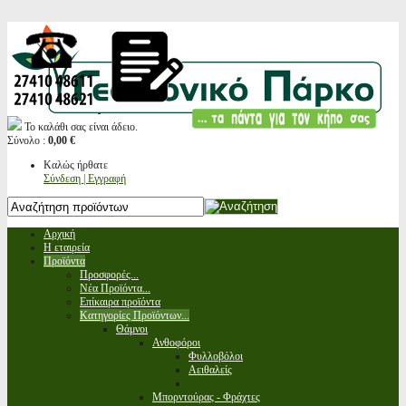
Το καλάθι σας είναι άδειο.
Σύνολο :
0,00 €
Καλώς ήρθατε
Σύνδεση | Εγγραφή
Αρχική
Η εταιρεία
Προϊόντα
Προσφορές...
Νέα Προϊόντα...
Επίκαιρα προϊόντα
Κατηγορίες Προϊόντων...
Θάμνοι
Ανθοφόροι
Φυλλοβόλοι
Αειθαλείς
Μπορντούρας - Φράχτες