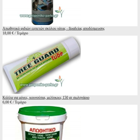
Απωθητικό φιδιών ερπετών σκύλου γάτας - βραδείας αποδέσμευσης
18,00 € / Τεμάχιο
Κόλλα για μύγες, κουνούπια, μελίγκρες 150 gr σωληνάριο
6,00 € / Τεμάχιο