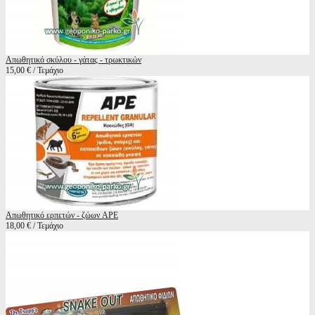
Απωθητικό σκύλου - γάτας - τρωκτικών
15,00 € / Τεμάχιο
Απωθητικό ερπετών - ζώων APE
18,00 € / Τεμάχιο