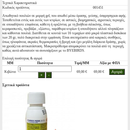
Τεχνικά Χαρακτηριστικά
Κωδικός προϊόντος
001451
Απωθητικό πουλιών σε μορφή gel, που απωθεί μέσω όρασης, γεύσης, όσφρησηςκαι αφής.
Τοποθετείται εντός και εκτός των κτιρίων, σε αστικές, βιομηχανικές, αγροτικές περιοχές,
σε οποιαδήποτε επιφάνεια, κάθετη ή οριζόντια, με τη βοήθεια σιλικόνης, όπως
κεραμοσκεπές, πρεβάζια , εξώστες, παράθυρα κτιρίων ή οπουδήποτε αλλού πλησιάζουν
και κάθονται πουλιά. Διατίθεται σε κουτιά των 16 τεμαχίων από μικρά πλαστικά δισκάκια
των 20 gr, πολύ διακριτικά στην εμφάνιση. Είναι ανεπηρέαστο από καιρικές συνθήκες,
όπως ηλιοφάνεια, ακραίες θερμοκρασίες ή βροχή και έχει μεγάλη διάρκεια δράσης, χωρίς
να χρειάζεται αντικατάσταση. Μακροπρόθεσμα απομακρύνει τα πουλιά από τη περιοχή,
καθώς αυτά αδυνατούν να συνυπάρξουν με το BYEBIRDS.
Επιλογή ποσότητας & αγορά
ΜΜ
Ποσότητα
Τιμή/ΜΜ
Αξία με ΦΠΑ
Κιβώτιο
69,00 €
69,00 €
Σχετικά προϊόντα