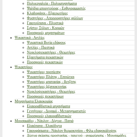
Πολυεργαλεία - Πολυμηχανήματα
Ψαλίδια μπορντούρας - Ευθυγραμμιστές
Κλαδοφάγοι - Εξαερωτήρες
Φυσητήρες - Απορροφητήρες φύλλων
Γαιοτρύπανα - Πλυστικά
Σχίστες Ξύλων - Κορμών
Προσφορές μηχανημάτων
Ψεκαστικά - Αντλίες
Ψεκαστικά Βυτία εδάφους
Αντλίες - Πιεστικά
Νεφελοψεκαστήρες - Θειωτήρες
Εξαρτήματα ψεκαστικών
Προσφορές ψεκαστικών
Ψεκαστήρες
Ψεκαστήρες προπίεσης
Ψεκαστήρες Πλάτης - Επινώτιοι
Ψεκαστήρες μπαταρίας - βενζίνης
Ψεκαστήρες ζιζανιοκτονίας
Νεφελοψεκαστήρες - Θειωτήρες
Προσφορές ψεκαστήρων
Μηχανήματα Ελαιοκομίας
Ελαιοραβδιστικά μηχανήματα
Γεννήτριες - Δυναμό - Μετασχηματιστές
Προσφορές ελαιοραβδιστικών
Μουσαμάδες - Νάυλον - Δίχτυα - Πανιά
Ελαιόπανα - Ελαιόδιχτα
Γαιουφάσματα - Νάυλον θερμοκηπίου - Φίλμ εδαφοκάλυψης
Δίχτυα σκίασης-προστασίας - παγετού - αναρρίχησης - Μουσαμάδες