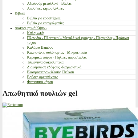
Αξεσουάρ μεταλλικά - Βάσεις
Αποθήκες κήπου ξύλινες
Βιβλία
Βιβλία για ερασιτέχνες
Βιβλία για επαγγελματίες
Διακοσμητικά Κήπου
Καλαμωτές
Πλακίδια - Πλαστικοί - Μεταλλικοί φράχτες - Πέργκολες - Πράσινοι
τοίχοι
Καλάμια Bamboo
Καμπανάκια αυλόπορτας - Μικροέπιπλα
Κεραμικά τοίχου - Πήλινες παραστάσεις
Τσιμέντινα διακοσμητικά
Διαμόρφωση εδάφους -διαχωριστικά.
Ελαφρόπετρα - Φλοιός Πεύκου
Βρύσες ορειχάλκινες
Φωτιστικά κήπου
Απωθητικό πουλιών gel