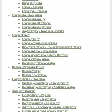
Πυραμίδες φυτά
Σπιράλ - Στριφτά
Ελεύθερα - Τοπιάρια
Σπορόφυτα - Αρωματικά
Σπορόφυτα άνοιξης
Σπορόφυτα φθινοπώρου
Σπορόφυτα αρωματικών
Λαχανόκηπος - Κόνδυλοι - Βολβοί
Σπόροι Φυτών
Σπόροι γκαζόν
Σπόροι λαχανικών σε φάκελα
Βιολογικοί σπόροι - Παλιοί παραδοσιακοί σπόροι
Σπόροι ανθέων - λουλουδιών
Σπόροι αρωματικών φυτών - Βοτάνων
Σπόροι επαγγελματικοί
Προσφορές σπόρων γκαζόν
Βολβοί - Ριζώματα Φυτών
Βολβοί Ανοιξης
Βολβοί Καλοκαιριού
Γκαζόν φυσικό - Συνθετικό
Φυσικός χλοοτάπητας - Έτοιμο γκαζόν
Πλαστικός χλοοτάπητας - Συνθετικό γκαζόν
Αυτόματο Πότισμα
Εκτοξευτήρες - Pop Up
Ηλεκτροβάνες - εξαρτήματα
Προγραμματιστές - Κομπιούτερ
Λάστιχα PE- Σωλήνες αυτόματου ποτίσματος
Εξαρτήματα συνδεσμολογίας πλαστικά