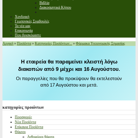
Βιβλία
Διακοσμητικά Κήπου
Χονδρική
Γεωπονικές Συμβουλές
Τα νέα μας
Επικοινωνία
Που βρισκόμαστε
Αρχική
»
Προϊόντα
»
Κατηγορίες Προϊόντων...
»
Φάρμακα Υγειονομικής Σημασίας
Η εταιρεία θα παραμείνει κλειστή λόγω
διακοπών από 9 μέχρι και 16 Αυγούστου.
Οι παραγγελίες που θα προκύψουν θα εκτελεστούν
από 17 Αυγούστου και μετά.
κατηγορίες
προιόντων
Προσφορές
Νέα Προϊόντα
Επίκαιρα Προϊόντα
Θάμνοι
Ανθοφόροι θάμνοι