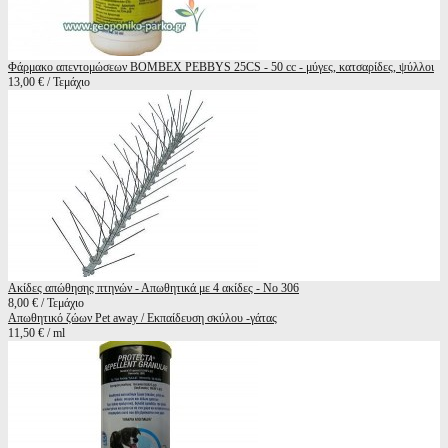
Φάρμακο απεντομώσεων BOMBEX PEBBYS 25CS - 50 cc - μύγες, κατσαρίδες, ψύλλοι
13,00 € / Τεμάχιο
Ακίδες απώθησης πτηνών - Απωθητικά με 4 ακίδες - Νο 306
8,00 € / Τεμάχιο
Απωθητικό ζώων Pet away / Εκπαίδευση σκύλου -γάτας
11,50 € / ml