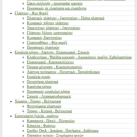
Σάκοι συλλογής - προστασίας καρπών
Προσφορές σε ελαιόπανα και ελαιόδιχτα
Γλάστρες - Φερ Φορζέ
Πλαστικές γλάστρες - ζαρντινιέρες - Πιάτα πλαστικά
Κεραμικές πήλινες γλάστρες
Τσιμεντένιες γλάστρες - ζαρντινιέρες
Γλάστρες ξύλινες εμποτισμένες
Κεραμικές Ζαρντινιέρες
Γλαστροθήκες - Φέρ φορζέ
Προσφορές γλαστρών
Εργαλεία κήπου - Λάστιχα - Ελαιοκομικά - Σπορείς
Κλαδευτήρια - Ψαλίδια κορυφής - Ακροκόφτες γκαζόν- Εμβολιαστήρια
Ελαιοκομικά - Καρποσυλλέκτες
Όργανα μέτρησης - Κομποστοποιητές
Λάστιχα ποτίσματος - Ποτιστικά - Ταχυσύνδεσμοι
Εργαλεία χειρός
Ποτιστήρια πλαστικά
Καρότσια κήπου
Προσφορές εργαλείων κήπου
Σπορείς - Λιπασματοδιανομείς
Χώματα - Τύρφες - Βελτιωτικά
Φυτοχώματα γλαστρών
Τύρφες - Κοπριά - Βελτιωτικά
Εμποτισμένη ξυλεία - φράχτες
Καφασωτά - Πάνελ - Πέργκολες
Κάγκελα - Φράχτες
Σανίδες Deck - Δοκάρια - Πατήματα - Διάδρομοι
Πάσσαλοι πεύκου - Στηρίγματα φυτών