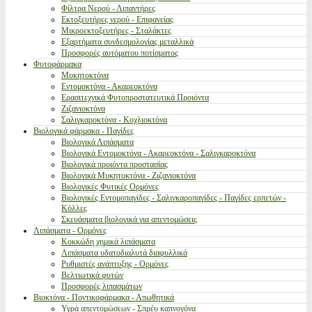
Φίλτρα Νερού - Λιπαντήρες
Εκτοξευτήρες νερού - Επιφανείας
Μικροεκτοξευτήρες - Σταλάκτες
Εξαρτήματα συνδεσμολογίας μεταλλικά
Προσφορές αυτόματου ποτίσματος
Φυτοφάρμακα
Μυκητοκτόνα
Εντομοκτόνα - Ακαρεοκτόνα
Ερασιτεχνικά Φυτοπροστατευτικά Προιόντα
Ζιζανιοκτόνα
Σαλιγκαροκτόνα - Κοχλιοκτόνα
Βιολογικά φάρμακα - Παγίδες
Βιολογικά Λιπάσματα
Βιολογικά Εντομοκτόνα - Ακαρεοκτόνα - Σαλιγκαροκτόνα
Βιολογικά προιόντα προστασίας
Βιολογικά Μυκητοκτόνα - Ζιζανιοκτόνα
Βιολογικές Φυτικές Ορμόνες
Βιολογικές Εντομοπαγίδες - Σαλιγκαροπαγίδες - Παγίδες ερπετών -
Κόλλες
Σκευάσματα βιολογικά για απεντομώσεις
Λιπάσματα - Ορμόνες
Κοκκώδη χημικά λιπάσματα
Λιπάσματα υδατοδιαλυτά διαφυλλικά
Ρυθμιστές ανάπτυξης - Ορμόνες
Βελτιωτικά φυτών
Προσφορές λιπασμάτων
Βιοκτόνα - Ποντικοφάρμακα - Απωθητικά
Υγρά απεντομώσεων - Σπρέυ καπνογόνα