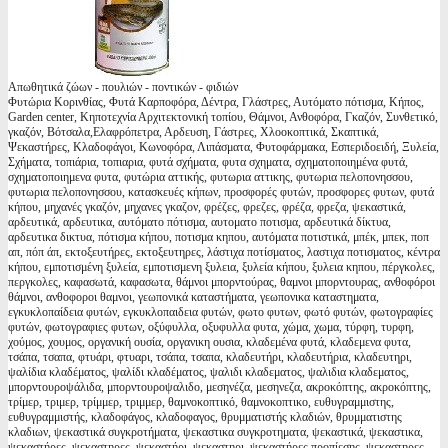
Απωθητικά ζώων - πουλιών - ποντικών - φιδιών
Φυτώρια Κορινθίας, Φυτά Καρποφόρα, Δέντρα, Γλάστρες, Αυτόματο πότισμα, Κήπος,
Garden center, Κηποτεχνία Αρχιτεκτονική τοπίου, Θάμνοι, Ανθοφόρα, Γκαζόν, Συνθετικό,
γκαζόν, Βότσαλα,Ελαφρόπετρα, Αρδευση, Γάστρες, Χλοοκοπτικά, Σκαπτικά,
Ψεκαστήρες, Κλαδοφάγοι, Κωνοφόρα, Λιπάσματα, Φυτοφάρμακα, Εσπεριδοειδή, Ξυλεία,
Σχήματα, τοπιάρια, τοπιαρια, φυτά σχήματα, φυτα σχηματα, σχηματοποιημένα φυτά,
σχηματοποιημενα φυτα, φυτώρια αττικής, φυτωρια αττικης, φυτωρια πελοπονησσου,
φυτωρια πελοπονησσου, κατασκευές κήπων, προσφορές φυτών, προσφορες φυτων, φυτά
κήπου, μηχανές γκαζόν, μηχανες γκαζον, φρέζες, φρεζες, φρέζα, φρεζα, ψεκαστικά,
αρδευτικά, αρδευτικα, αυτόματο πότισμα, αυτοματο ποτισμα, αρδευτικά δίκτυα,
αρδευτικα δικτυα, πότισμα κήπου, ποτισμα κηπου, αυτόματα ποτιστικά, μπέκ, μπεκ, ποπ
απ, πόπ άπ, εκτοξευτήρες, εκτοξευτηρες, λάστιχα ποτίσματος, λαστιχα ποτισματος, κέντρα
κήπου, εμποτισμένη ξυλεία, εμποτισμενη ξυλεια, ξυλεία κήπου, ξυλεια κηπου, πέργκολες,
περγκολες, καφασωτά, καφασωτα, θάμνοι μπορντούρας, θαμνοι μπορντουρας, ανθοφόροι
θάμνοι, ανθοφοροι θαμνοι, γεωπονικά καταστήματα, γεωπονικα καταστηματα,
εγκυκλοπαίδεια φυτών, εγκυκλοπαιδεια φυτών, φωτο φυτων, φωτό φυτών, φωτογραφίες
φυτών, φωτογραφιες φυτων, οξύφυλλα, οξυφυλλα φυτα, χώμα, χωμα, τύρφη, τυρφη,
χούμος, χουμος, οργανική ουσία, οργανικη ουσια, κλαδεμένα φυτά, κλαδεμενα φυτα,
τσάπα, τσαπα, φτυάρι, φτυαρι, τσάπα, τσαπα, κλαδευτήρι, κλαδευτήρια, κλαδευτηρι,
ψαλίδια κλαδέματος, ψαλίδι κλαδέματος, ψαλιδι κλαδεματος, ψαλιδια κλαδεματος,
μπορντουροψάλιδα, μπορντουροψαλιδο, μεσηνέζα, μεσηνεζα, ακροκόπτης, ακροκόπτης,
τρίμερ, τριμερ, τρίμμερ, τριμμερ, θαμνοκοπτικό, θαμνοκοπτικο, ευθυγραμμιστης,
ευθυγραμμιστής, κλαδοφάγος, κλαδοφαγος, θρυμματιστής κλαδιών, θρυμματιστης
κλαδιων, ψεκαστικά συγκροτήματα, ψεκαστικα συγκροτηματα, ψεκαστικά, ψεκαστικα,
ψεκαστήρες, ψεκαστηρες, ψεκαστήρι, ψεκαστηρι, ψεκαστήρες προπίεσης, ψεκαστηρες