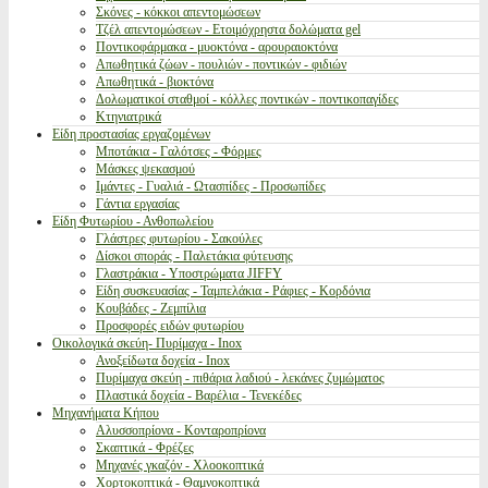
Σκόνες - κόκκοι απεντομώσεων
Τζέλ απεντομώσεων - Ετοιμόχρηστα δολώματα gel
Ποντικοφάρμακα - μυοκτόνα - αρουραιοκτόνα
Απωθητικά ζώων - πουλιών - ποντικών - φιδιών
Απωθητικά - βιοκτόνα
Δολωματικοί σταθμοί - κόλλες ποντικών - ποντικοπαγίδες
Κτηνιατρικά
Είδη προστασίας εργαζομένων
Μποτάκια - Γαλότσες - Φόρμες
Μάσκες ψεκασμού
Ιμάντες - Γυαλιά - Ωτασπίδες - Προσωπίδες
Γάντια εργασίας
Είδη Φυτωρίου - Ανθοπωλείου
Γλάστρες φυτωρίου - Σακούλες
Δίσκοι σποράς - Παλετάκια φύτευσης
Γλαστράκια - Υποστρώματα JIFFY
Είδη συσκευασίας - Ταμπελάκια - Ράφιες - Κορδόνια
Κουβάδες - Ζεμπίλια
Προσφορές ειδών φυτωρίου
Οικολογικά σκεύη- Πυρίμαχα - Inox
Ανοξείδωτα δοχεία - Inox
Πυρίμαχα σκεύη - πιθάρια λαδιού - λεκάνες ζυμώματος
Πλαστικά δοχεία - Βαρέλια - Τενεκέδες
Μηχανήματα Κήπου
Αλυσσοπρίονα - Κονταροπρίονα
Σκαπτικά - Φρέζες
Μηχανές γκαζόν - Χλοοκοπτικά
Χορτοκοπτικά - Θαμνοκοπτικά