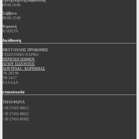
Τρίτη|Πέμπτη|Παρασκευή
09:00-16:00
Σάββατο
09:00-15:00
Κυριακή
ΚΛΕΙΣΤΑ
διεύθυνση
ΜΕΓΓΟΥΛΗΣ ΠΡΟΚΟΠΗΣ
ΓΕΩΠΟΝΙΚΟ ΠΑΡΚΟ
ΠΕΡΙΟΧΗ ΙΣΘΜΟΥ
ΑΓΙΟΥ ΣΩΖΟΝΤΟΣ
ΛΟΥΤΡΑΚΙ - ΚΟΡΙΝΘΙΑΣ
ΤΚ 203 00
ΤΘ 14/17
ΕΛΛΑΔΑ
επικοινωνία
ΤΗΛΕΦΩΝΑ
+30 27410 48611
+30 27410 48621
+30 27410 49302