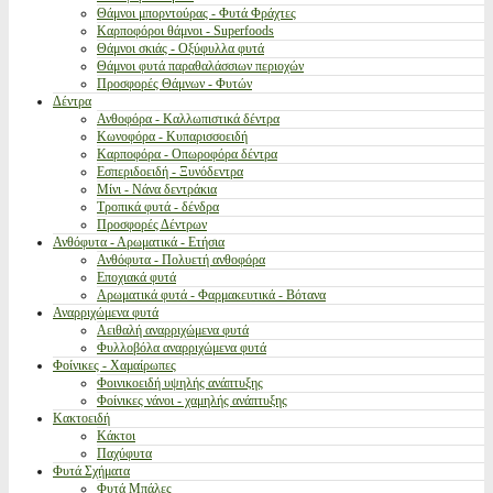
Θάμνοι μπορντούρας - Φυτά Φράχτες
Καρποφόροι θάμνοι - Superfoods
Θάμνοι σκιάς - Οξύφυλλα φυτά
Θάμνοι φυτά παραθαλάσσιων περιοχών
Προσφορές Θάμνων - Φυτών
Δέντρα
Ανθοφόρα - Καλλωπιστικά δέντρα
Κωνοφόρα - Κυπαρισσοειδή
Καρποφόρα - Οπωροφόρα δέντρα
Εσπεριδοειδή - Ξυνόδεντρα
Μίνι - Νάνα δεντράκια
Τροπικά φυτά - δένδρα
Προσφορές Δέντρων
Ανθόφυτα - Αρωματικά - Ετήσια
Ανθόφυτα - Πολυετή ανθοφόρα
Εποχιακά φυτά
Αρωματικά φυτά - Φαρμακευτικά - Βότανα
Αναρριχώμενα φυτά
Αειθαλή αναρριχώμενα φυτά
Φυλλοβόλα αναρριχώμενα φυτά
Φοίνικες - Χαμαίρωπες
Φοινικοειδή υψηλής ανάπτυξης
Φοίνικες νάνοι - χαμηλής ανάπτυξης
Κακτοειδή
Κάκτοι
Παχύφυτα
Φυτά Σχήματα
Φυτά Μπάλες