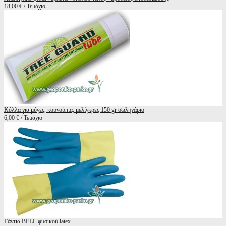
18,00 € / Τεμάχιο
Κόλλα για μύγες, κουνούπια, μελίγκρες 150 gr σωληνάριο
6,00 € / Τεμάχιο
Γάντια BELL φυσικού latex