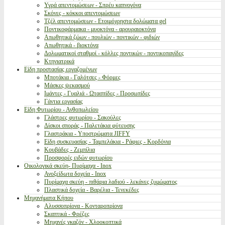
Υγρά απεντομώσεων - Σπρέυ καπνογόνα
Σκόνες - κόκκοι απεντομώσεων
Τζέλ απεντομώσεων - Ετοιμόχρηστα δολώματα gel
Ποντικοφάρμακα - μυοκτόνα - αρουραιοκτόνα
Απωθητικά ζώων - πουλιών - ποντικών - φιδιών
Απωθητικά - βιοκτόνα
Δολωματικοί σταθμοί - κόλλες ποντικών - ποντικοπαγίδες
Κτηνιατρικά
Είδη προστασίας εργαζομένων
Μποτάκια - Γαλότσες - Φόρμες
Μάσκες ψεκασμού
Ιμάντες - Γυαλιά - Ωτασπίδες - Προσωπίδες
Γάντια εργασίας
Είδη Φυτωρίου - Ανθοπωλείου
Γλάστρες φυτωρίου - Σακούλες
Δίσκοι σποράς - Παλετάκια φύτευσης
Γλαστράκια - Υποστρώματα JIFFY
Είδη συσκευασίας - Ταμπελάκια - Ράφιες - Κορδόνια
Κουβάδες - Ζεμπίλια
Προσφορές ειδών φυτωρίου
Οικολογικά σκεύη- Πυρίμαχα - Inox
Ανοξείδωτα δοχεία - Inox
Πυρίμαχα σκεύη - πιθάρια λαδιού - λεκάνες ζυμώματος
Πλαστικά δοχεία - Βαρέλια - Τενεκέδες
Μηχανήματα Κήπου
Αλυσσοπρίονα - Κονταροπρίονα
Σκαπτικά - Φρέζες
Μηχανές γκαζόν - Χλοοκοπτικά