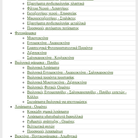
Εξαρτήματα συνδεσμολογίας πλαστικά
Φίλτρα Νερού - Λιπαντήρες
Εκτοξευτήρες νερού - Επιφανείας
Μικροεκτοξευτήρες - Σταλάκτες
Εξαρτήματα συνδεσμολογίας μεταλλικά
Προσφορές αυτόματου ποτίσματος
Φυτοφάρμακα
Μυκητοκτόνα
Εντομοκτόνα - Ακαρεοκτόνα
Ερασιτεχνικά Φυτοπροστατευτικά Προιόντα
Ζιζανιοκτόνα
Σαλιγκαροκτόνα - Κοχλιοκτόνα
Βιολογικά φάρμακα - Παγίδες
Βιολογικά Λιπάσματα
Βιολογικά Εντομοκτόνα - Ακαρεοκτόνα - Σαλιγκαροκτόνα
Βιολογικά προιόντα προστασίας
Βιολογικά Μυκητοκτόνα - Ζιζανιοκτόνα
Βιολογικές Φυτικές Ορμόνες
Βιολογικές Εντομοπαγίδες - Σαλιγκαροπαγίδες - Παγίδες ερπετών -
Κόλλες
Σκευάσματα βιολογικά για απεντομώσεις
Λιπάσματα - Ορμόνες
Κοκκώδη χημικά λιπάσματα
Λιπάσματα υδατοδιαλυτά διαφυλλικά
Ρυθμιστές ανάπτυξης - Ορμόνες
Βελτιωτικά φυτών
Προσφορές λιπασμάτων
Βιοκτόνα - Ποντικοφάρμακα - Απωθητικά