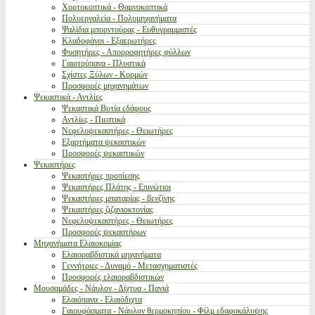
Χορτοκοπτικά - Θαμνοκοπτικά
Πολυεργαλεία - Πολυμηχανήματα
Ψαλίδια μπορντούρας - Ευθυγραμμιστές
Κλαδοφάγοι - Εξαερωτήρες
Φυσητήρες - Απορροφητήρες φύλλων
Γαιοτρύπανα - Πλυστικά
Σχίστες Ξύλων - Κορμών
Προσφορές μηχανημάτων
Ψεκαστικά - Αντλίες
Ψεκαστικά Βυτία εδάφους
Αντλίες - Πιεστικά
Νεφελοψεκαστήρες - Θειωτήρες
Εξαρτήματα ψεκαστικών
Προσφορές ψεκαστικών
Ψεκαστήρες
Ψεκαστήρες προπίεσης
Ψεκαστήρες Πλάτης - Επινώτιοι
Ψεκαστήρες μπαταρίας - βενζίνης
Ψεκαστήρες ζιζανιοκτονίας
Νεφελοψεκαστήρες - Θειωτήρες
Προσφορές ψεκαστήρων
Μηχανήματα Ελαιοκομίας
Ελαιοραβδιστικά μηχανήματα
Γεννήτριες - Δυναμό - Μετασχηματιστές
Προσφορές ελαιοραβδιστικών
Μουσαμάδες - Νάυλον - Δίχτυα - Πανιά
Ελαιόπανα - Ελαιόδιχτα
Γαιουφάσματα - Νάυλον θερμοκηπίου - Φίλμ εδαφοκάλυψης