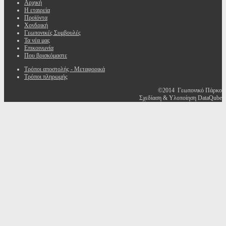
Αρχική
Η εταιρεία
Προϊόντα
Χονδρική
Γεωπονικές Συμβουλές
Τα νέα μας
Επικοινωνία
Που βρισκόμαστε
Τρόποι αποστολής - Μεταφορικά
Τρόποι πληρωμής
©2014 Γεωπονικό Πάρκο
Σχεδίαση & Υλοποίηση DataQube