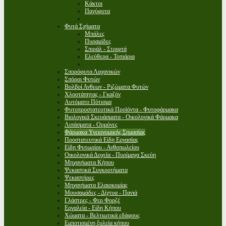
Κάκτοι
Παχύφυτα
Φυτά Σχήματα
Μπάλες
Πυραμίδες
Σπιράλ - Στριφτά
Ελεύθερα - Τοπιάρια
Σπορόφυτα Λαχανικών
Σπόροι Φυτών
Βολβοί Ανθεων - Ριζώματα Φυτών
Χλοοτάπητας - Γκαζόν
Αυτόματο Πότισμα
Φυτοπροστατευτικά Προϊόντα - Φυτοφάρμακα
Βιολογικά Σκευάσματα - Οικολογικά Φάρμακα
Λιπάσματα - Ορμόνες
Φάρμακα Υγειονομικής Σημασίας
Προστατευτικά Είδη Εργασίας
Είδη Φυτωρίου - Ανθοπωλείου
Οικολογικά Δοχεία - Πυρίμαχα Σκεύη
Μηχανήματα Κήπου
Ψεκαστικά Συγκροτήματα
Ψεκαστήρες
Μηχανήματα Ελαιοκομίας
Μουσαμάδες - Δίχτυα - Πανιά
Γλάστρες - Φερ Φορζέ
Εργαλεία - Είδη Κήπου
Χώματα - Βελτιωτικά εδάφους
Εμποτισμένη ξυλεία κήπου