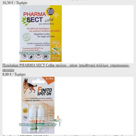
16,50 € / Τεμάχιο
Περιλαίμιο PHARMA SECT Collar σκύλου - γάτας /απωθητικό ψύλλων- τσιμπουριών-
σκνιπών
8,00 € / Τεμάχιο