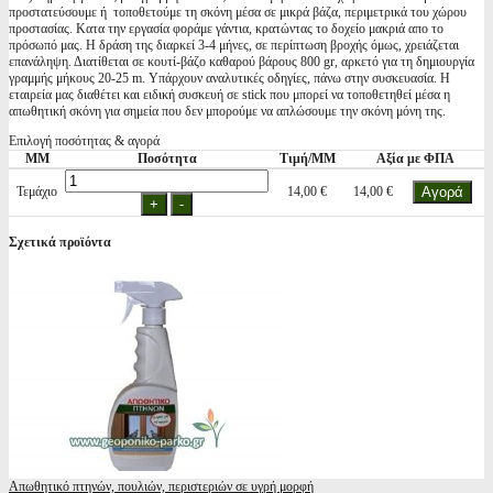
προστατεύσουμε ή τοποθετούμε τη σκόνη μέσα σε μικρά βάζα, περιμετρικά του χώρου
προστασίας. Κατα την εργασία φοράμε γάντια, κρατώντας το δοχείο μακριά απο το
πρόσωπό μας. Η δράση της διαρκεί 3-4 μήνες, σε περίπτωση βροχής όμως, χρειάζεται
επανάληψη. Διατίθεται σε κουτί-βάζο καθαρού βάρους 800 gr, αρκετό για τη δημιουργία
γραμμής μήκους 20-25 m. Yπάρχουν αναλυτικές οδηγίες, πάνω στην συσκευασία. Η
εταιρεία μας διαθέτει και ειδική συσκευή σε stick που μπορεί να τοποθετηθεί μέσα η
απωθητική σκόνη για σημεία που δεν μπορούμε να απλώσουμε την σκόνη μόνη της.
Επιλογή ποσότητας & αγορά
ΜΜ
Ποσότητα
Τιμή/ΜΜ
Αξία με ΦΠΑ
Τεμάχιο
14,00 €
14,00 €
Σχετικά προϊόντα
Απωθητικό πτηνών, πουλιών, περιστεριών σε υγρή μορφή