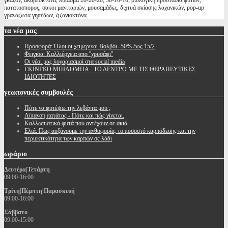
γκαζον, ακαρεοκτόνα, λιπασμα 20-20-20, 30-10-10, βιολογικη προστασία φυτων,
πατατοσπορος, σακοι μανιταριών, μουσαμάδες, διχτυά σκίασης λαχανικών, pop-up
γραναζωτα γηπέδων, ζιζανιοκτόνα
τα
νέα μας
Προσφορά: Όλοι οι χειμερινοί Βολβόι -50% έως 15/2
Φειγιόα: Καλλιέργεια απο ''χρυσάφι''
Oι νέοι μας λογαριασμοί στα social media
ΓΚΙΝΓΚΟ ΜΠΙΛΟΜΠΑ - ΤΟ ΔΕΝΤΡΟ ΜΕ ΤΙΣ ΘΕΡΑΠΕΥΤΙΚΕΣ
ΙΔΙΟΤΗΤΕΣ
γεωπονικές
συμβουλές
Πότε να φυτέψω την λεβάντα μου ;
Λίπανση πατάτας - Πότε και πώς γίνεται.
Καλλωπιστικά φυτά που αντέχουν σε σκιά.
Ελιά: Πως αυξάνουμε την ανθοφορία, το ποσοστό καρπόδεσης και την
περιεκτικότητα των καρπών σε λάδι
ωράριο
Δευτέρα|Τετάρτη
09:00-16:00
Τρίτη|Πέμπτη|Παρασκευή
09:00-16:00
Σάββατο
09:00-15:00