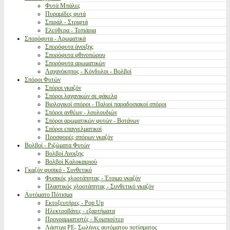
Φυτά Μπάλες
Πυραμίδες φυτά
Σπιράλ - Στριφτά
Ελεύθερα - Τοπιάρια
Σπορόφυτα - Αρωματικά
Σπορόφυτα άνοιξης
Σπορόφυτα φθινοπώρου
Σπορόφυτα αρωματικών
Λαχανόκηπος - Κόνδυλοι - Βολβοί
Σπόροι Φυτών
Σπόροι γκαζόν
Σπόροι λαχανικών σε φάκελα
Βιολογικοί σπόροι - Παλιοί παραδοσιακοί σπόροι
Σπόροι ανθέων - λουλουδιών
Σπόροι αρωματικών φυτών - Βοτάνων
Σπόροι επαγγελματικοί
Προσφορές σπόρων γκαζόν
Βολβοί - Ριζώματα Φυτών
Βολβοί Ανοιξης
Βολβοί Καλοκαιριού
Γκαζόν φυσικό - Συνθετικό
Φυσικός χλοοτάπητας - Έτοιμο γκαζόν
Πλαστικός χλοοτάπητας - Συνθετικό γκαζόν
Αυτόματο Πότισμα
Εκτοξευτήρες - Pop Up
Ηλεκτροβάνες - εξαρτήματα
Προγραμματιστές - Κομπιούτερ
Λάστιχα PE- Σωλήνες αυτόματου ποτίσματος