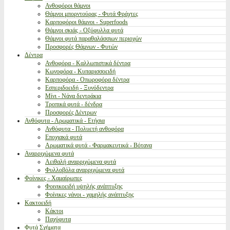
Ανθοφόροι θάμνοι
Θάμνοι μπορντούρας - Φυτά Φράχτες
Καρποφόροι θάμνοι - Superfoods
Θάμνοι σκιάς - Οξύφυλλα φυτά
Θάμνοι φυτά παραθαλάσσιων περιοχών
Προσφορές Θάμνων - Φυτών
Δέντρα
Ανθοφόρα - Καλλωπιστικά δέντρα
Κωνοφόρα - Κυπαρισσοειδή
Καρποφόρα - Οπωροφόρα δέντρα
Εσπεριδοειδή - Ξυνόδεντρα
Μίνι - Νάνα δεντράκια
Τροπικά φυτά - δένδρα
Προσφορές Δέντρων
Ανθόφυτα - Αρωματικά - Ετήσια
Ανθόφυτα - Πολυετή ανθοφόρα
Εποχιακά φυτά
Αρωματικά φυτά - Φαρμακευτικά - Βότανα
Αναρριχώμενα φυτά
Αειθαλή αναρριχώμενα φυτά
Φυλλοβόλα αναρριχώμενα φυτά
Φοίνικες - Χαμαίρωπες
Φοινικοειδή υψηλής ανάπτυξης
Φοίνικες νάνοι - χαμηλής ανάπτυξης
Κακτοειδή
Κάκτοι
Παχύφυτα
Φυτά Σχήματα