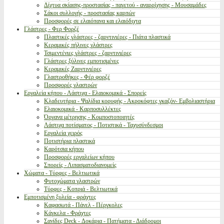
Δίχτυα σκίασης-προστασίας - παγετού - αναρρίχησης - Μουσαμάδες
Σάκοι συλλογής - προστασίας καρπών
Προσφορές σε ελαιόπανα και ελαιόδιχτα
Γλάστρες - Φερ Φορζέ
Πλαστικές γλάστρες - ζαρντινιέρες - Πιάτα πλαστικά
Κεραμικές πήλινες γλάστρες
Τσιμεντένιες γλάστρες - ζαρντινιέρες
Γλάστρες ξύλινες εμποτισμένες
Κεραμικές Ζαρντινιέρες
Γλαστροθήκες - Φέρ φορζέ
Προσφορές γλαστρών
Εργαλεία κήπου - Λάστιχα - Ελαιοκομικά - Σπορείς
Κλαδευτήρια - Ψαλίδια κορυφής - Ακροκόφτες γκαζόν- Εμβολιαστήρια
Ελαιοκομικά - Καρποσυλλέκτες
Όργανα μέτρησης - Κομποστοποιητές
Λάστιχα ποτίσματος - Ποτιστικά - Ταχυσύνδεσμοι
Εργαλεία χειρός
Ποτιστήρια πλαστικά
Καρότσια κήπου
Προσφορές εργαλείων κήπου
Σπορείς - Λιπασματοδιανομείς
Χώματα - Τύρφες - Βελτιωτικά
Φυτοχώματα γλαστρών
Τύρφες - Κοπριά - Βελτιωτικά
Εμποτισμένη ξυλεία - φράχτες
Καφασωτά - Πάνελ - Πέργκολες
Κάγκελα - Φράχτες
Σανίδες Deck - Δοκάρια - Πατήματα - Διάδρομοι