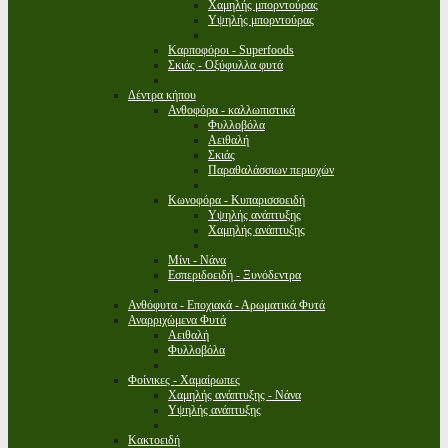
Χαμηλής μπορντούρας
Υψηλής μπορντούρας
Καρποφόροι - Superfoods
Σκιάς - Οξύφυλλα φυτά
Δέντρα κήπου
Ανθοφόρα - καλλωπιστικά
Φυλλοβόλα
Αειθαλή
Σκιάς
Παραθαλάσσιων περιοχών
Κωνοφόρα - Κυπαρισσοειδή
Υψηλής ανάπτυξης
Χαμηλής ανάπτυξης
Μίνι - Νάνα
Εσπεριδοειδή - Ξυνόδεντρα
Ανθόφυτα - Εποχιακά - Αρωματικά Φυτά
Αναρριχώμενα Φυτά
Αειθαλή
Φυλλοβόλα
Φοίνικες - Χαμαίρωπες
Χαμηλής ανάπτυξης - Νάνα
Υψηλής ανάπτυξης
Κακτοειδή