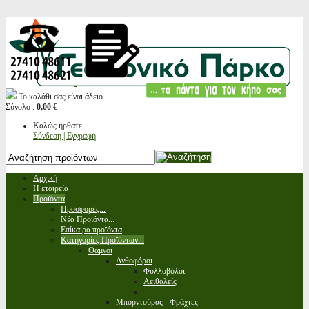
Το καλάθι σας είναι άδειο.
Σύνολο :
0,00 €
Καλώς ήρθατε
Σύνδεση | Εγγραφή
Αρχική
Η εταιρεία
Προϊόντα
Προσφορές...
Νέα Προϊόντα...
Επίκαιρα προϊόντα
Κατηγορίες Προϊόντων...
Θάμνοι
Ανθοφόροι
Φυλλοβόλοι
Αειθαλείς
Μπορντούρας - Φράχτες