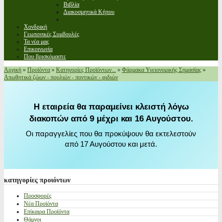
Βιβλία
Διακοσμητικά Κήπου
Χονδρική
Γεωπονικές Συμβουλές
Τα νέα μας
Επικοινωνία
Που βρισκόμαστε
Αρχική
»
Προϊόντα
»
Κατηγορίες Προϊόντων...
»
Φάρμακα Υγειονομικής Σημασίας
»
Απωθητικά ζώων - πουλιών - ποντικών - φιδιών
Η εταιρεία θα παραμείνει κλειστή λόγω
διακοπών από 9 μέχρι και 16 Αυγούστου.
Οι παραγγελίες που θα προκύψουν θα εκτελεστούν
από 17 Αυγούστου και μετά.
κατηγορίες
προιόντων
Προσφορές
Νέα Προϊόντα
Επίκαιρα Προϊόντα
Θάμνοι