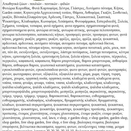
Απωθητικά ζώων - πουλιών - ποντικών - φιδιών
Φυτώρια Κορινθίας, Φυτά Καρποφόρα, Δέντρα, Γλάστρες, Αυτόματο πότισμα, Κήπος,
Garden center, Κηποτεχνία Αρχιτεκτονική τοπίου, Θάμνοι, Ανθοφόρα, Γκαζόν, Συνθετικό,
γκαζόν, Βότσαλα,Ελαφρόπετρα, Αρδευση, Γάστρες, Χλοοκοπτικά, Σκαπτικά,
Ψεκαστήρες, Κλαδοφάγοι, Κωνοφόρα, Λιπάσματα, Φυτοφάρμακα, Εσπεριδοειδή, Ξυλεία,
Σχήματα, τοπιάρια, τοπιαρια, φυτά σχήματα, φυτα σχηματα, σχηματοποιημένα φυτά,
σχηματοποιημενα φυτα, φυτώρια αττικής, φυτωρια αττικης, φυτωρια πελοπονησσου,
φυτωρια πελοπονησσου, κατασκευές κήπων, προσφορές φυτών, προσφορες φυτων, φυτά
κήπου, μηχανές γκαζόν, μηχανες γκαζον, φρέζες, φρεζες, φρέζα, φρεζα, ψεκαστικά,
αρδευτικά, αρδευτικα, αυτόματο πότισμα, αυτοματο ποτισμα, αρδευτικά δίκτυα,
αρδευτικα δικτυα, πότισμα κήπου, ποτισμα κηπου, αυτόματα ποτιστικά, μπέκ, μπεκ, ποπ
απ, πόπ άπ, εκτοξευτήρες, εκτοξευτηρες, λάστιχα ποτίσματος, λαστιχα ποτισματος, κέντρα
κήπου, εμποτισμένη ξυλεία, εμποτισμενη ξυλεια, ξυλεία κήπου, ξυλεια κηπου, πέργκολες,
περγκολες, καφασωτά, καφασωτα, θάμνοι μπορντούρας, θαμνοι μπορντουρας, ανθοφόροι
θάμνοι, ανθοφοροι θαμνοι, γεωπονικά καταστήματα, γεωπονικα καταστηματα,
εγκυκλοπαίδεια φυτών, εγκυκλοπαιδεια φυτών, φωτο φυτων, φωτό φυτών, φωτογραφίες
φυτών, φωτογραφιες φυτων, οξύφυλλα, οξυφυλλα φυτα, χώμα, χωμα, τύρφη, τυρφη,
χούμος, χουμος, οργανική ουσία, οργανικη ουσια, κλαδεμένα φυτά, κλαδεμενα φυτα,
τσάπα, τσαπα, φτυάρι, φτυαρι, τσάπα, τσαπα, κλαδευτήρι, κλαδευτήρια, κλαδευτηρι,
ψαλίδια κλαδέματος, ψαλίδι κλαδέματος, ψαλιδι κλαδεματος, ψαλιδια κλαδεματος,
μπορντουροψάλιδα, μπορντουροψαλιδο, μεσηνέζα, μεσηνεζα, ακροκόπτης, ακροκόπτης,
τρίμερ, τριμερ, τρίμμερ, τριμμερ, θαμνοκοπτικό, θαμνοκοπτικο, ευθυγραμμιστης,
ευθυγραμμιστής, κλαδοφάγος, κλαδοφαγος, θρυμματιστής κλαδιών, θρυμματιστης
κλαδιων, ψεκαστικά συγκροτήματα, ψεκαστικα συγκροτηματα, ψεκαστικά, ψεκαστικα,
ψεκαστήρες, ψεκαστηρες, ψεκαστήρι, ψεκαστηρι, ψεκαστήρες προπίεσης, ψεκαστηρες
προπιεσης, έτοιμος χλοοτάπητας, ετοιμος χλοοταπητας, έτοιμο γκαζόν, ετοιμο γκαζον,
χλοοτάπητας, χλοοταπητας, sod, lawn, e shop, e garden shop, e shop garden, garden shop,
shop garden, free shop garden, free shop, e free shop, βιολογικη ντοματα, βιολογικα
σπορόφυτα, βελτιωτικα σκευασματα, ορμονες φυτων, εκτοξευτηρες τσαφ-τσαφ, μειγμα