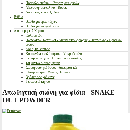
Πάσσαλοι πεύκου - Στηρίγματα φυτών
Αξεσουάρ μεταλλικά - Βάσεις
Αποθήκες κήπου ξύλινες
Βιβλία
Βιβλία για ερασιτέχνες
Βιβλία για επαγγελματίες
Διακοσμητικά Κήπου
Καλαμωτές
Πλακίδια - Πλαστικοί - Μεταλλικοί φράχτες - Πέργκολες - Πράσινοι
τοίχοι
Καλάμια Bamboo
Καμπανάκια αυλόπορτας - Μικροέπιπλα
Κεραμικά τοίχου - Πήλινες παραστάσεις
Τσιμέντινα διακοσμητικά
Διαμόρφωση εδάφους -διαχωριστικά.
Ελαφρόπετρα - Φλοιός Πεύκου
Βρύσες ορειχάλκινες
Φωτιστικά κήπου
Απωθητική σκόνη για φίδια - SNAKE
OUT POWDER