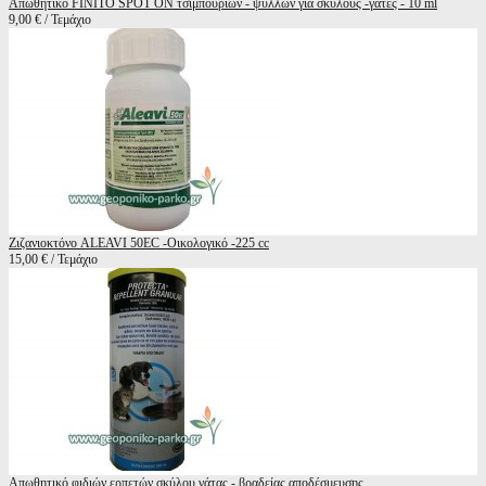
Απωθητικό FINITO SPOT ON τσιμπουριών - ψύλλων για σκύλους -γάτες - 10 ml
9,00 € / Τεμάχιο
Ζιζανιοκτόνο ALEAVI 50EC -Oικολογικό -225 cc
15,00 € / Τεμάχιο
Απωθητικό φιδιών ερπετών σκύλου γάτας - βραδείας αποδέσμευσης