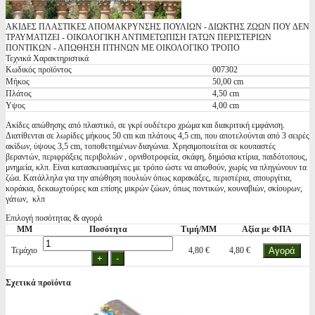
ΑΚΙΔΕΣ ΠΛΑΣΤΙΚΕΣ ΑΠΟΜΑΚΡΥΝΣΗΣ ΠΟΥΛΙΩΝ - ΔΙΩΚΤΗΣ ΖΩΩΝ ΠΟΥ ΔΕΝ
ΤΡΑΥΜΑΤΙΖΕΙ - ΟΙΚΟΛΟΓΙΚΗ ΑΝΤΙΜΕΤΩΠΙΣΗ ΓΑΤΩΝ ΠΕΡΙΣΤΕΡΙΩΝ
ΠΟΝΤΙΚΩΝ - ΑΠΩΘΗΣΗ ΠΤΗΝΩΝ ΜΕ ΟΙΚΟΛΟΓΙΚΟ ΤΡΟΠΟ
Τεχνικά Χαρακτηριστικά
Κωδικός προϊόντος
007302
Μήκος
50,00 cm
Πλάτος
4,50 cm
Υψος
4,00 cm
Ακίδες απώθησης από πλαστικό, σε γκρί ουδέτερο χρώμα και διακριτική εμφάνιση.
Διατίθενται σε λωρίδες μήκους 50 cm και πλάτους 4,5 cm, που αποτελούνται από 3 σειρές
ακίδων, ύψους 3,5 cm, τοποθετημένων διαγώνια. Χρησιμοποιείται σε κουπαστές
βεραντών, περιφράξεις περιβολιών , ορνιθοτροφεία, σκάφη, δημόσια κτίρια, παιδότοπους,
μνημεία, κλπ. Είναι κατασκευασμένες με τρόπο ώστε να απωθούν, χωρίς να πληγώνουν τα
ζώα. Κατάλληλα για την απώθηση πουλιών όπως καρακάξες, περιστέρια, σπουργίτια,
κοράκια, δεκαωχτούρες και επίσης μικρών ζώων, όπως ποντικών, κουναβιών, σκίουρων,
γάτων, κλπ
Επιλογή ποσότητας & αγορά
ΜΜ
Ποσότητα
Τιμή/ΜΜ
Αξία με ΦΠΑ
Τεμάχιο
4,80 €
4,80 €
Σχετικά προϊόντα