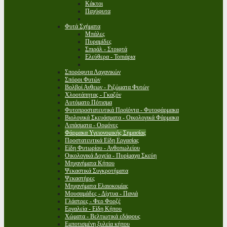
Κάκτοι
Παχύφυτα
Φυτά Σχήματα
Μπάλες
Πυραμίδες
Σπιράλ - Στριφτά
Ελεύθερα - Τοπιάρια
Σπορόφυτα Λαχανικών
Σπόροι Φυτών
Βολβοί Ανθεων - Ριζώματα Φυτών
Χλοοτάπητας - Γκαζόν
Αυτόματο Πότισμα
Φυτοπροστατευτικά Προϊόντα - Φυτοφάρμακα
Βιολογικά Σκευάσματα - Οικολογικά Φάρμακα
Λιπάσματα - Ορμόνες
Φάρμακα Υγειονομικής Σημασίας
Προστατευτικά Είδη Εργασίας
Είδη Φυτωρίου - Ανθοπωλείου
Οικολογικά Δοχεία - Πυρίμαχα Σκεύη
Μηχανήματα Κήπου
Ψεκαστικά Συγκροτήματα
Ψεκαστήρες
Μηχανήματα Ελαιοκομίας
Μουσαμάδες - Δίχτυα - Πανιά
Γλάστρες - Φερ Φορζέ
Εργαλεία - Είδη Κήπου
Χώματα - Βελτιωτικά εδάφους
Εμποτισμένη ξυλεία κήπου