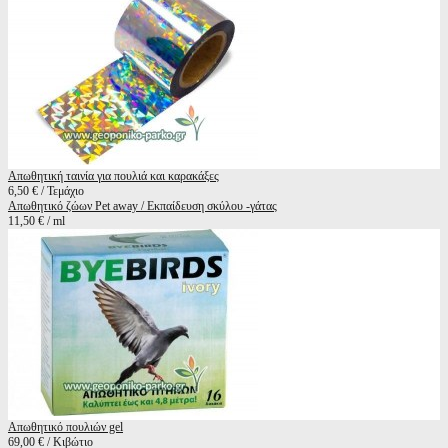
Απωθητική ταινία για πουλιά και καρακάξες
6,50 € / Τεμάχιο
Απωθητικό ζώων Pet away / Εκπαίδευση σκύλου -γάτας
11,50 € / ml
Απωθητικό πουλιών gel
69,00 € / Κιβώτιο