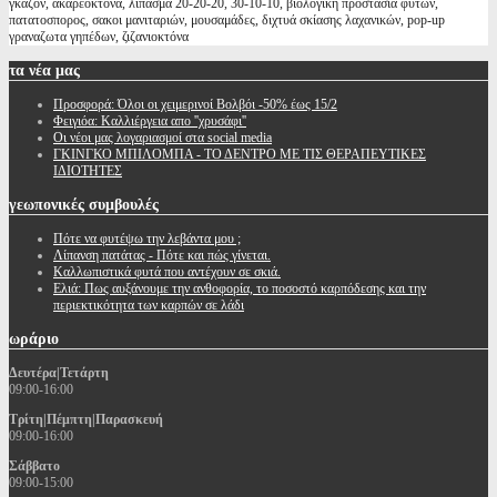
γκαζον, ακαρεοκτόνα, λιπασμα 20-20-20, 30-10-10, βιολογικη προστασία φυτων,
πατατοσπορος, σακοι μανιταριών, μουσαμάδες, διχτυά σκίασης λαχανικών, pop-up
γραναζωτα γηπέδων, ζιζανιοκτόνα
τα
νέα μας
Προσφορά: Όλοι οι χειμερινοί Βολβόι -50% έως 15/2
Φειγιόα: Καλλιέργεια απο ''χρυσάφι''
Oι νέοι μας λογαριασμοί στα social media
ΓΚΙΝΓΚΟ ΜΠΙΛΟΜΠΑ - ΤΟ ΔΕΝΤΡΟ ΜΕ ΤΙΣ ΘΕΡΑΠΕΥΤΙΚΕΣ
ΙΔΙΟΤΗΤΕΣ
γεωπονικές
συμβουλές
Πότε να φυτέψω την λεβάντα μου ;
Λίπανση πατάτας - Πότε και πώς γίνεται.
Καλλωπιστικά φυτά που αντέχουν σε σκιά.
Ελιά: Πως αυξάνουμε την ανθοφορία, το ποσοστό καρπόδεσης και την
περιεκτικότητα των καρπών σε λάδι
ωράριο
Δευτέρα|Τετάρτη
09:00-16:00
Τρίτη|Πέμπτη|Παρασκευή
09:00-16:00
Σάββατο
09:00-15:00