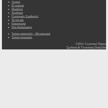
Αρχική
Η εταιρεία
Προϊόντα
Χονδρική
Γεωπονικές Συμβουλές
Τα νέα μας
Επικοινωνία
Που βρισκόμαστε
Τρόποι αποστολής - Μεταφορικά
Τρόποι πληρωμής
©2014 Γεωπονικό Πάρκο
Σχεδίαση & Υλοποίηση DataQube