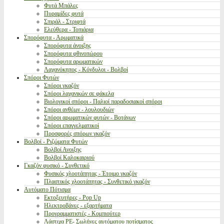
Φυτά Μπάλες
Πυραμίδες φυτά
Σπιράλ - Στριφτά
Ελεύθερα - Τοπιάρια
Σπορόφυτα - Αρωματικά
Σπορόφυτα άνοιξης
Σπορόφυτα φθινοπώρου
Σπορόφυτα αρωματικών
Λαχανόκηπος - Κόνδυλοι - Βολβοί
Σπόροι Φυτών
Σπόροι γκαζόν
Σπόροι λαχανικών σε φάκελα
Βιολογικοί σπόροι - Παλιοί παραδοσιακοί σπόροι
Σπόροι ανθέων - λουλουδιών
Σπόροι αρωματικών φυτών - Βοτάνων
Σπόροι επαγγελματικοί
Προσφορές σπόρων γκαζόν
Βολβοί - Ριζώματα Φυτών
Βολβοί Ανοιξης
Βολβοί Καλοκαιριού
Γκαζόν φυσικό - Συνθετικό
Φυσικός χλοοτάπητας - Έτοιμο γκαζόν
Πλαστικός χλοοτάπητας - Συνθετικό γκαζόν
Αυτόματο Πότισμα
Εκτοξευτήρες - Pop Up
Ηλεκτροβάνες - εξαρτήματα
Προγραμματιστές - Κομπιούτερ
Λάστιχα PE- Σωλήνες αυτόματου ποτίσματος