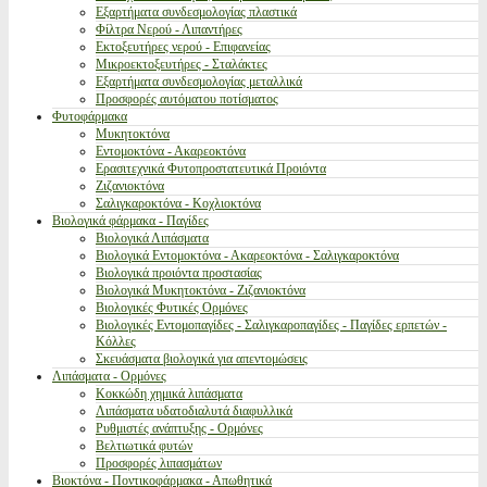
Εξαρτήματα συνδεσμολογίας πλαστικά
Φίλτρα Νερού - Λιπαντήρες
Εκτοξευτήρες νερού - Επιφανείας
Μικροεκτοξευτήρες - Σταλάκτες
Εξαρτήματα συνδεσμολογίας μεταλλικά
Προσφορές αυτόματου ποτίσματος
Φυτοφάρμακα
Μυκητοκτόνα
Εντομοκτόνα - Ακαρεοκτόνα
Ερασιτεχνικά Φυτοπροστατευτικά Προιόντα
Ζιζανιοκτόνα
Σαλιγκαροκτόνα - Κοχλιοκτόνα
Βιολογικά φάρμακα - Παγίδες
Βιολογικά Λιπάσματα
Βιολογικά Εντομοκτόνα - Ακαρεοκτόνα - Σαλιγκαροκτόνα
Βιολογικά προιόντα προστασίας
Βιολογικά Μυκητοκτόνα - Ζιζανιοκτόνα
Βιολογικές Φυτικές Ορμόνες
Βιολογικές Εντομοπαγίδες - Σαλιγκαροπαγίδες - Παγίδες ερπετών -
Κόλλες
Σκευάσματα βιολογικά για απεντομώσεις
Λιπάσματα - Ορμόνες
Κοκκώδη χημικά λιπάσματα
Λιπάσματα υδατοδιαλυτά διαφυλλικά
Ρυθμιστές ανάπτυξης - Ορμόνες
Βελτιωτικά φυτών
Προσφορές λιπασμάτων
Βιοκτόνα - Ποντικοφάρμακα - Απωθητικά