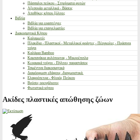
Πάσσαλοι πεύκου - Στηρίγματα φυτών
Αξεσουάρ μεταλλικά - Βάσεις
Αποθήκες κήπου ξύλινες
Βιβλία
Βιβλία για ερασιτέχνες
Βιβλία για επαγγελματίες
Διακοσμητικά Κήπου
Καλαμωτές
Πλακίδια - Πλαστικοί - Μεταλλικοί φράχτες - Πέργκολες - Πράσινοι
τοίχοι
Καλάμια Bamboo
Καμπανάκια αυλόπορτας - Μικροέπιπλα
Κεραμικά τοίχου - Πήλινες παραστάσεις
Τσιμέντινα διακοσμητικά
Διαμόρφωση εδάφους -διαχωριστικά.
Ελαφρόπετρα - Φλοιός Πεύκου
Βρύσες ορειχάλκινες
Φωτιστικά κήπου
Ακίδες πλαστικές απώθησης ζώων