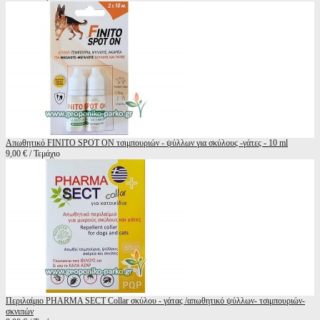
Απωθητικό FINITO SPOT ON τσιμπουριών - ψύλλων για σκύλους -γάτες - 10 ml
9,00 € / Τεμάχιο
Περιλαίμιο PHARMA SECT Collar σκύλου - γάτας /απωθητικό ψύλλων- τσιμπουριών-
σκνιπών