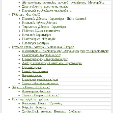
Δίχτυα σκίασης-προστασίας - παγετού - αναρρίχησης - Μουσαμάδες
Σάκοι συλλογής - προστασίας καρπών
Προσφορές σε ελαιόπανα και ελαιόδιχτα
Γλάστρες - Φερ Φορζέ
Πλαστικές γλάστρες - ζαρντινιέρες - Πιάτα πλαστικά
Κεραμικές πήλινες γλάστρες
Τσιμεντένιες γλάστρες - ζαρντινιέρες
Γλάστρες ξύλινες εμποτισμένες
Κεραμικές Ζαρντινιέρες
Γλαστροθήκες - Φέρ φορζέ
Προσφορές γλαστρών
Εργαλεία κήπου - Λάστιχα - Ελαιοκομικά - Σπορείς
Κλαδευτήρια - Ψαλίδια κορυφής - Ακροκόφτες γκαζόν- Εμβολιαστήρια
Ελαιοκομικά - Καρποσυλλέκτες
Όργανα μέτρησης - Κομποστοποιητές
Λάστιχα ποτίσματος - Ποτιστικά - Ταχυσύνδεσμοι
Εργαλεία χειρός
Ποτιστήρια πλαστικά
Καρότσια κήπου
Προσφορές εργαλείων κήπου
Σπορείς - Λιπασματοδιανομείς
Χώματα - Τύρφες - Βελτιωτικά
Φυτοχώματα γλαστρών
Τύρφες - Κοπριά - Βελτιωτικά
Εμποτισμένη ξυλεία - φράχτες
Καφασωτά - Πάνελ - Πέργκολες
Κάγκελα - Φράχτες
Σανίδες Deck - Δοκάρια - Πατήματα - Διάδρομοι