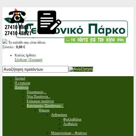
Το καλάθι σας είναι άδειο.
Σύνολο :
0,00 €
Καλώς ήρθατε
Σύνδεση | Εγγραφή
Αρχική
Η εταιρεία
Προϊόντα
Προσφορές...
Νέα Προϊόντα...
Επίκαιρα προϊόντα
Κατηγορίες Προϊόντων...
Θάμνοι
Ανθοφόροι
Φυλλοβόλοι
Αειθαλείς
Μπορντούρας - Φράχτες