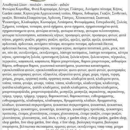
Απωθητικά ζώων - πουλιών - ποντικών - φιδιών
Φυτώρια Κορινθίας, Φυτά Καρποφόρα, Δέντρα, Γλάστρες, Αυτόματο πότισμα, Κήπος,
Garden center, Κηποτεχνία Αρχιτεκτονική τοπίου, Θάμνοι, Ανθοφόρα, Γκαζόν, Συνθετικό,
γκαζόν, Βότσαλα,Ελαφρόπετρα, Αρδευση, Γάστρες, Χλοοκοπτικά, Σκαπτικά,
Ψεκαστήρες, Κλαδοφάγοι, Κωνοφόρα, Λιπάσματα, Φυτοφάρμακα, Εσπεριδοειδή, Ξυλεία,
Σχήματα, τοπιάρια, τοπιαρια, φυτά σχήματα, φυτα σχηματα, σχηματοποιημένα φυτά,
σχηματοποιημενα φυτα, φυτώρια αττικής, φυτωρια αττικης, φυτωρια πελοπονησσου,
φυτωρια πελοπονησσου, κατασκευές κήπων, προσφορές φυτών, προσφορες φυτων, φυτά
κήπου, μηχανές γκαζόν, μηχανες γκαζον, φρέζες, φρεζες, φρέζα, φρεζα, ψεκαστικά,
αρδευτικά, αρδευτικα, αυτόματο πότισμα, αυτοματο ποτισμα, αρδευτικά δίκτυα,
αρδευτικα δικτυα, πότισμα κήπου, ποτισμα κηπου, αυτόματα ποτιστικά, μπέκ, μπεκ, ποπ
απ, πόπ άπ, εκτοξευτήρες, εκτοξευτηρες, λάστιχα ποτίσματος, λαστιχα ποτισματος, κέντρα
κήπου, εμποτισμένη ξυλεία, εμποτισμενη ξυλεια, ξυλεία κήπου, ξυλεια κηπου, πέργκολες,
περγκολες, καφασωτά, καφασωτα, θάμνοι μπορντούρας, θαμνοι μπορντουρας, ανθοφόροι
θάμνοι, ανθοφοροι θαμνοι, γεωπονικά καταστήματα, γεωπονικα καταστηματα,
εγκυκλοπαίδεια φυτών, εγκυκλοπαιδεια φυτών, φωτο φυτων, φωτό φυτών, φωτογραφίες
φυτών, φωτογραφιες φυτων, οξύφυλλα, οξυφυλλα φυτα, χώμα, χωμα, τύρφη, τυρφη,
χούμος, χουμος, οργανική ουσία, οργανικη ουσια, κλαδεμένα φυτά, κλαδεμενα φυτα,
τσάπα, τσαπα, φτυάρι, φτυαρι, τσάπα, τσαπα, κλαδευτήρι, κλαδευτήρια, κλαδευτηρι,
ψαλίδια κλαδέματος, ψαλίδι κλαδέματος, ψαλιδι κλαδεματος, ψαλιδια κλαδεματος,
μπορντουροψάλιδα, μπορντουροψαλιδο, μεσηνέζα, μεσηνεζα, ακροκόπτης, ακροκόπτης,
τρίμερ, τριμερ, τρίμμερ, τριμμερ, θαμνοκοπτικό, θαμνοκοπτικο, ευθυγραμμιστης,
ευθυγραμμιστής, κλαδοφάγος, κλαδοφαγος, θρυμματιστής κλαδιών, θρυμματιστης
κλαδιων, ψεκαστικά συγκροτήματα, ψεκαστικα συγκροτηματα, ψεκαστικά, ψεκαστικα,
ψεκαστήρες, ψεκαστηρες, ψεκαστήρι, ψεκαστηρι, ψεκαστήρες προπίεσης, ψεκαστηρες
προπιεσης, έτοιμος χλοοτάπητας, ετοιμος χλοοταπητας, έτοιμο γκαζόν, ετοιμο γκαζον,
χλοοτάπητας, χλοοταπητας, sod, lawn, e shop, e garden shop, e shop garden, garden shop,
shop garden, free shop garden, free shop, e free shop, βιολογικη ντοματα, βιολογικα
σπορόφυτα, βελτιωτικα σκευασματα, ορμονες φυτων, εκτοξευτηρες τσαφ-τσαφ, μειγμα