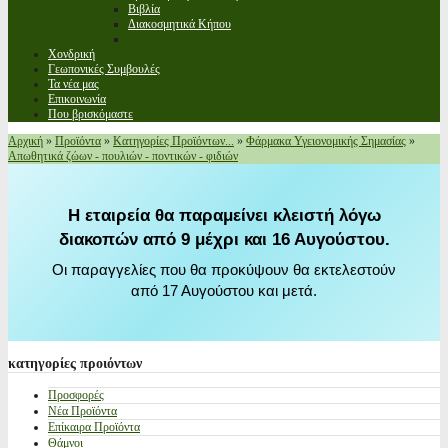
Βιβλία
Διακοσμητικά Κήπου
Χονδρική
Γεωπονικές Συμβουλές
Τα νέα μας
Επικοινωνία
Που βρισκόμαστε
Αρχική
»
Προϊόντα
»
Κατηγορίες Προϊόντων...
»
Φάρμακα Υγειονομικής Σημασίας
»
Απωθητικά ζώων - πουλιών - ποντικών - φιδιών
Η εταιρεία θα παραμείνει κλειστή λόγω
διακοπών από 9 μέχρι και 16 Αυγούστου.
Οι παραγγελίες που θα προκύψουν θα εκτελεστούν
από 17 Αυγούστου και μετά.
κατηγορίες
προιόντων
Προσφορές
Νέα Προϊόντα
Επίκαιρα Προϊόντα
Θάμνοι