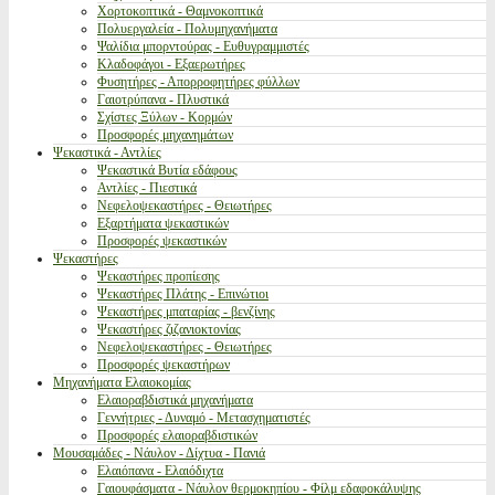
Χορτοκοπτικά - Θαμνοκοπτικά
Πολυεργαλεία - Πολυμηχανήματα
Ψαλίδια μπορντούρας - Ευθυγραμμιστές
Κλαδοφάγοι - Εξαερωτήρες
Φυσητήρες - Απορροφητήρες φύλλων
Γαιοτρύπανα - Πλυστικά
Σχίστες Ξύλων - Κορμών
Προσφορές μηχανημάτων
Ψεκαστικά - Αντλίες
Ψεκαστικά Βυτία εδάφους
Αντλίες - Πιεστικά
Νεφελοψεκαστήρες - Θειωτήρες
Εξαρτήματα ψεκαστικών
Προσφορές ψεκαστικών
Ψεκαστήρες
Ψεκαστήρες προπίεσης
Ψεκαστήρες Πλάτης - Επινώτιοι
Ψεκαστήρες μπαταρίας - βενζίνης
Ψεκαστήρες ζιζανιοκτονίας
Νεφελοψεκαστήρες - Θειωτήρες
Προσφορές ψεκαστήρων
Μηχανήματα Ελαιοκομίας
Ελαιοραβδιστικά μηχανήματα
Γεννήτριες - Δυναμό - Μετασχηματιστές
Προσφορές ελαιοραβδιστικών
Μουσαμάδες - Νάυλον - Δίχτυα - Πανιά
Ελαιόπανα - Ελαιόδιχτα
Γαιουφάσματα - Νάυλον θερμοκηπίου - Φίλμ εδαφοκάλυψης