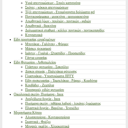
Υγρά απεντομώσεων - Σπρέυ καπνογόνα
Σκόνες - κόκκοι απεντομώσεων
Τζέλ απεντομώσεων - Ετοιμόχρηστα δολώματα gel
Ποντικοφάρμακα - μυοκτόνα - αρουραιοκτόνα
Απωθητικά ζώων - πουλιών - ποντικών - φιδιών
Απωθητικά - βιοκτόνα
Δολωματικοί σταθμοί - κόλλες ποντικών - ποντικοπαγίδες
Κτηνιατρικά
Είδη προστασίας εργαζομένων
Μποτάκια - Γαλότσες - Φόρμες
Μάσκες ψεκασμού
Ιμάντες - Γυαλιά - Ωτασπίδες - Προσωπίδες
Γάντια εργασίας
Είδη Φυτωρίου - Ανθοπωλείου
Γλάστρες φυτωρίου - Σακούλες
Δίσκοι σποράς - Παλετάκια φύτευσης
Γλαστράκια - Υποστρώματα JIFFY
Είδη συσκευασίας - Ταμπελάκια - Ράφιες - Κορδόνια
Κουβάδες - Ζεμπίλια
Προσφορές ειδών φυτωρίου
Οικολογικά σκεύη- Πυρίμαχα - Inox
Ανοξείδωτα δοχεία - Inox
Πυρίμαχα σκεύη - πιθάρια λαδιού - λεκάνες ζυμώματος
Πλαστικά δοχεία - Βαρέλια - Τενεκέδες
Μηχανήματα Κήπου
Αλυσσοπρίονα - Κονταροπρίονα
Σκαπτικά - Φρέζες
Μηχανές γκαζόν - Χλοοκοπτικά