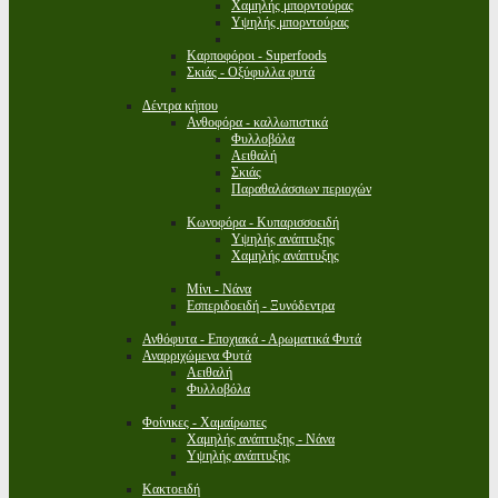
Χαμηλής μπορντούρας
Υψηλής μπορντούρας
Καρποφόροι - Superfoods
Σκιάς - Οξύφυλλα φυτά
Δέντρα κήπου
Ανθοφόρα - καλλωπιστικά
Φυλλοβόλα
Αειθαλή
Σκιάς
Παραθαλάσσιων περιοχών
Κωνοφόρα - Κυπαρισσοειδή
Υψηλής ανάπτυξης
Χαμηλής ανάπτυξης
Μίνι - Νάνα
Εσπεριδοειδή - Ξυνόδεντρα
Ανθόφυτα - Εποχιακά - Αρωματικά Φυτά
Αναρριχώμενα Φυτά
Αειθαλή
Φυλλοβόλα
Φοίνικες - Χαμαίρωπες
Χαμηλής ανάπτυξης - Νάνα
Υψηλής ανάπτυξης
Κακτοειδή