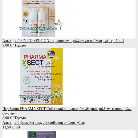
Απωθητικό FINITO SPOT ON τσιμπουριών - ψύλλων για σκύλους -γάτες - 10 ml
9,00 € / Τεμάχιο
Περιλαίμιο PHARMA SECT Collar σκύλου - γάτας /απωθητικό ψύλλων- τσιμπουριών-
σκνιπών
8,00 € / Τεμάχιο
Απωθητικό ζώων Pet away / Εκπαίδευση σκύλου -γάτας
11,50 € / ml