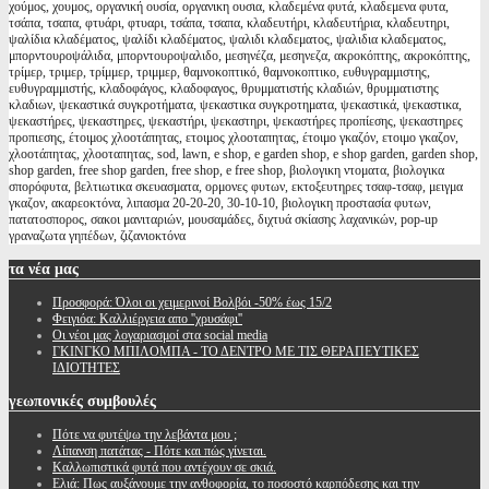
χούμος, χουμος, οργανική ουσία, οργανικη ουσια, κλαδεμένα φυτά, κλαδεμενα φυτα,
τσάπα, τσαπα, φτυάρι, φτυαρι, τσάπα, τσαπα, κλαδευτήρι, κλαδευτήρια, κλαδευτηρι,
ψαλίδια κλαδέματος, ψαλίδι κλαδέματος, ψαλιδι κλαδεματος, ψαλιδια κλαδεματος,
μπορντουροψάλιδα, μπορντουροψαλιδο, μεσηνέζα, μεσηνεζα, ακροκόπτης, ακροκόπτης,
τρίμερ, τριμερ, τρίμμερ, τριμμερ, θαμνοκοπτικό, θαμνοκοπτικο, ευθυγραμμιστης,
ευθυγραμμιστής, κλαδοφάγος, κλαδοφαγος, θρυμματιστής κλαδιών, θρυμματιστης
κλαδιων, ψεκαστικά συγκροτήματα, ψεκαστικα συγκροτηματα, ψεκαστικά, ψεκαστικα,
ψεκαστήρες, ψεκαστηρες, ψεκαστήρι, ψεκαστηρι, ψεκαστήρες προπίεσης, ψεκαστηρες
προπιεσης, έτοιμος χλοοτάπητας, ετοιμος χλοοταπητας, έτοιμο γκαζόν, ετοιμο γκαζον,
χλοοτάπητας, χλοοταπητας, sod, lawn, e shop, e garden shop, e shop garden, garden shop,
shop garden, free shop garden, free shop, e free shop, βιολογικη ντοματα, βιολογικα
σπορόφυτα, βελτιωτικα σκευασματα, ορμονες φυτων, εκτοξευτηρες τσαφ-τσαφ, μειγμα
γκαζον, ακαρεοκτόνα, λιπασμα 20-20-20, 30-10-10, βιολογικη προστασία φυτων,
πατατοσπορος, σακοι μανιταριών, μουσαμάδες, διχτυά σκίασης λαχανικών, pop-up
γραναζωτα γηπέδων, ζιζανιοκτόνα
τα
νέα μας
Προσφορά: Όλοι οι χειμερινοί Βολβόι -50% έως 15/2
Φειγιόα: Καλλιέργεια απο ''χρυσάφι''
Oι νέοι μας λογαριασμοί στα social media
ΓΚΙΝΓΚΟ ΜΠΙΛΟΜΠΑ - ΤΟ ΔΕΝΤΡΟ ΜΕ ΤΙΣ ΘΕΡΑΠΕΥΤΙΚΕΣ
ΙΔΙΟΤΗΤΕΣ
γεωπονικές
συμβουλές
Πότε να φυτέψω την λεβάντα μου ;
Λίπανση πατάτας - Πότε και πώς γίνεται.
Καλλωπιστικά φυτά που αντέχουν σε σκιά.
Ελιά: Πως αυξάνουμε την ανθοφορία, το ποσοστό καρπόδεσης και την