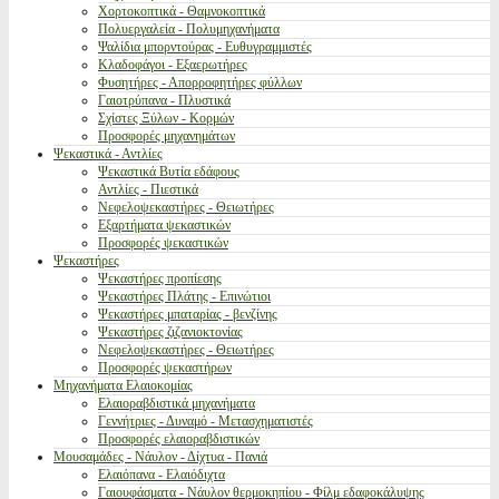
Χορτοκοπτικά - Θαμνοκοπτικά
Πολυεργαλεία - Πολυμηχανήματα
Ψαλίδια μπορντούρας - Ευθυγραμμιστές
Κλαδοφάγοι - Εξαερωτήρες
Φυσητήρες - Απορροφητήρες φύλλων
Γαιοτρύπανα - Πλυστικά
Σχίστες Ξύλων - Κορμών
Προσφορές μηχανημάτων
Ψεκαστικά - Αντλίες
Ψεκαστικά Βυτία εδάφους
Αντλίες - Πιεστικά
Νεφελοψεκαστήρες - Θειωτήρες
Εξαρτήματα ψεκαστικών
Προσφορές ψεκαστικών
Ψεκαστήρες
Ψεκαστήρες προπίεσης
Ψεκαστήρες Πλάτης - Επινώτιοι
Ψεκαστήρες μπαταρίας - βενζίνης
Ψεκαστήρες ζιζανιοκτονίας
Νεφελοψεκαστήρες - Θειωτήρες
Προσφορές ψεκαστήρων
Μηχανήματα Ελαιοκομίας
Ελαιοραβδιστικά μηχανήματα
Γεννήτριες - Δυναμό - Μετασχηματιστές
Προσφορές ελαιοραβδιστικών
Μουσαμάδες - Νάυλον - Δίχτυα - Πανιά
Ελαιόπανα - Ελαιόδιχτα
Γαιουφάσματα - Νάυλον θερμοκηπίου - Φίλμ εδαφοκάλυψης