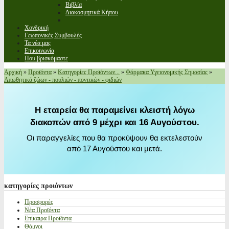
Βιβλία
Διακοσμητικά Κήπου
Χονδρική
Γεωπονικές Συμβουλές
Τα νέα μας
Επικοινωνία
Που βρισκόμαστε
Αρχική
»
Προϊόντα
»
Κατηγορίες Προϊόντων...
»
Φάρμακα Υγειονομικής Σημασίας
»
Απωθητικά ζώων - πουλιών - ποντικών - φιδιών
Η εταιρεία θα παραμείνει κλειστή λόγω
διακοπών από 9 μέχρι και 16 Αυγούστου.
Οι παραγγελίες που θα προκύψουν θα εκτελεστούν
από 17 Αυγούστου και μετά.
κατηγορίες
προιόντων
Προσφορές
Νέα Προϊόντα
Επίκαιρα Προϊόντα
Θάμνοι