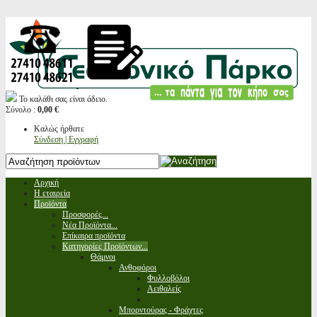
Το καλάθι σας είναι άδειο.
Σύνολο :
0,00 €
Καλώς ήρθατε
Σύνδεση | Εγγραφή
Αρχική
Η εταιρεία
Προϊόντα
Προσφορές...
Νέα Προϊόντα...
Επίκαιρα προϊόντα
Κατηγορίες Προϊόντων...
Θάμνοι
Ανθοφόροι
Φυλλοβόλοι
Αειθαλείς
Μπορντούρας - Φράχτες