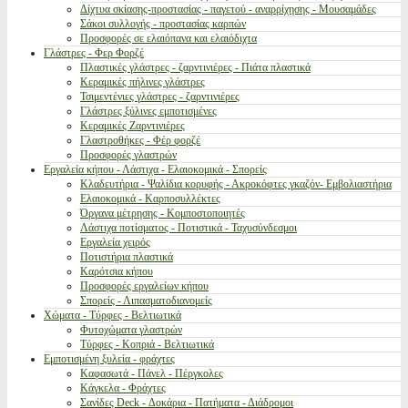
Δίχτυα σκίασης-προστασίας - παγετού - αναρρίχησης - Μουσαμάδες
Σάκοι συλλογής - προστασίας καρπών
Προσφορές σε ελαιόπανα και ελαιόδιχτα
Γλάστρες - Φερ Φορζέ
Πλαστικές γλάστρες - ζαρντινιέρες - Πιάτα πλαστικά
Κεραμικές πήλινες γλάστρες
Τσιμεντένιες γλάστρες - ζαρντινιέρες
Γλάστρες ξύλινες εμποτισμένες
Κεραμικές Ζαρντινιέρες
Γλαστροθήκες - Φέρ φορζέ
Προσφορές γλαστρών
Εργαλεία κήπου - Λάστιχα - Ελαιοκομικά - Σπορείς
Κλαδευτήρια - Ψαλίδια κορυφής - Ακροκόφτες γκαζόν- Εμβολιαστήρια
Ελαιοκομικά - Καρποσυλλέκτες
Όργανα μέτρησης - Κομποστοποιητές
Λάστιχα ποτίσματος - Ποτιστικά - Ταχυσύνδεσμοι
Εργαλεία χειρός
Ποτιστήρια πλαστικά
Καρότσια κήπου
Προσφορές εργαλείων κήπου
Σπορείς - Λιπασματοδιανομείς
Χώματα - Τύρφες - Βελτιωτικά
Φυτοχώματα γλαστρών
Τύρφες - Κοπριά - Βελτιωτικά
Εμποτισμένη ξυλεία - φράχτες
Καφασωτά - Πάνελ - Πέργκολες
Κάγκελα - Φράχτες
Σανίδες Deck - Δοκάρια - Πατήματα - Διάδρομοι