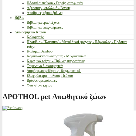
Πάσσαλοι πεύκου - Στηρίγματα φυτών
Αξεσουάρ μεταλλικά - Βάσεις
Αποθήκες κήπου ξύλινες
Βιβλία
Βιβλία για ερασιτέχνες
Βιβλία για επαγγελματίες
Διακοσμητικά Κήπου
Καλαμωτές
Πλακίδια - Πλαστικοί - Μεταλλικοί φράχτες - Πέργκολες - Πράσινοι
τοίχοι
Καλάμια Bamboo
Καμπανάκια αυλόπορτας - Μικροέπιπλα
Κεραμικά τοίχου - Πήλινες παραστάσεις
Τσιμέντινα διακοσμητικά
Διαμόρφωση εδάφους -διαχωριστικά.
Ελαφρόπετρα - Φλοιός Πεύκου
Βρύσες ορειχάλκινες
Φωτιστικά κήπου
APOTHOL pet Απωθητικό ζώων