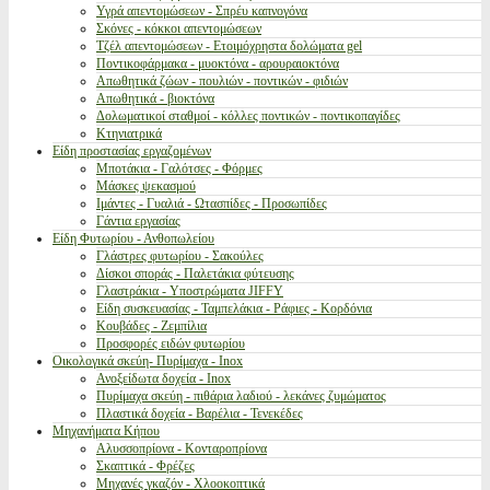
Υγρά απεντομώσεων - Σπρέυ καπνογόνα
Σκόνες - κόκκοι απεντομώσεων
Τζέλ απεντομώσεων - Ετοιμόχρηστα δολώματα gel
Ποντικοφάρμακα - μυοκτόνα - αρουραιοκτόνα
Απωθητικά ζώων - πουλιών - ποντικών - φιδιών
Απωθητικά - βιοκτόνα
Δολωματικοί σταθμοί - κόλλες ποντικών - ποντικοπαγίδες
Κτηνιατρικά
Είδη προστασίας εργαζομένων
Μποτάκια - Γαλότσες - Φόρμες
Μάσκες ψεκασμού
Ιμάντες - Γυαλιά - Ωτασπίδες - Προσωπίδες
Γάντια εργασίας
Είδη Φυτωρίου - Ανθοπωλείου
Γλάστρες φυτωρίου - Σακούλες
Δίσκοι σποράς - Παλετάκια φύτευσης
Γλαστράκια - Υποστρώματα JIFFY
Είδη συσκευασίας - Ταμπελάκια - Ράφιες - Κορδόνια
Κουβάδες - Ζεμπίλια
Προσφορές ειδών φυτωρίου
Οικολογικά σκεύη- Πυρίμαχα - Inox
Ανοξείδωτα δοχεία - Inox
Πυρίμαχα σκεύη - πιθάρια λαδιού - λεκάνες ζυμώματος
Πλαστικά δοχεία - Βαρέλια - Τενεκέδες
Μηχανήματα Κήπου
Αλυσσοπρίονα - Κονταροπρίονα
Σκαπτικά - Φρέζες
Μηχανές γκαζόν - Χλοοκοπτικά