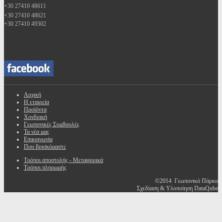
+30 27410 48611
+30 27410 48621
+30 27410 49302
Αρχική
Η εταιρεία
Προϊόντα
Χονδρική
Γεωπονικές Συμβουλές
Τα νέα μας
Επικοινωνία
Που βρισκόμαστε
Τρόποι αποστολής - Μεταφορικά
Τρόποι πληρωμής
©2014 Γεωπονικό Πάρκο
Σχεδίαση & Υλοποίηση DataQube