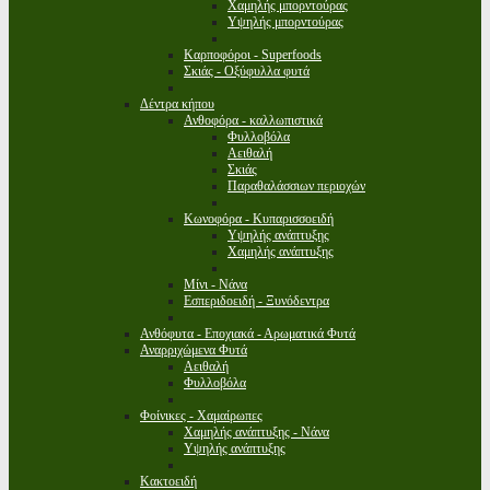
Χαμηλής μπορντούρας
Υψηλής μπορντούρας
Καρποφόροι - Superfoods
Σκιάς - Οξύφυλλα φυτά
Δέντρα κήπου
Ανθοφόρα - καλλωπιστικά
Φυλλοβόλα
Αειθαλή
Σκιάς
Παραθαλάσσιων περιοχών
Κωνοφόρα - Κυπαρισσοειδή
Υψηλής ανάπτυξης
Χαμηλής ανάπτυξης
Μίνι - Νάνα
Εσπεριδοειδή - Ξυνόδεντρα
Ανθόφυτα - Εποχιακά - Αρωματικά Φυτά
Αναρριχώμενα Φυτά
Αειθαλή
Φυλλοβόλα
Φοίνικες - Χαμαίρωπες
Χαμηλής ανάπτυξης - Νάνα
Υψηλής ανάπτυξης
Κακτοειδή