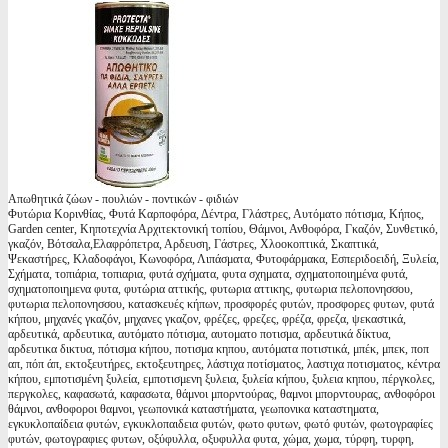
Απωθητικά ζώων - πουλιών - ποντικών - φιδιών
Φυτώρια Κορινθίας, Φυτά Καρποφόρα, Δέντρα, Γλάστρες, Αυτόματο πότισμα, Κήπος,
Garden center, Κηποτεχνία Αρχιτεκτονική τοπίου, Θάμνοι, Ανθοφόρα, Γκαζόν, Συνθετικό,
γκαζόν, Βότσαλα,Ελαφρόπετρα, Αρδευση, Γάστρες, Χλοοκοπτικά, Σκαπτικά,
Ψεκαστήρες, Κλαδοφάγοι, Κωνοφόρα, Λιπάσματα, Φυτοφάρμακα, Εσπεριδοειδή, Ξυλεία,
Σχήματα, τοπιάρια, τοπιαρια, φυτά σχήματα, φυτα σχηματα, σχηματοποιημένα φυτά,
σχηματοποιημενα φυτα, φυτώρια αττικής, φυτωρια αττικης, φυτωρια πελοπονησσου,
φυτωρια πελοπονησσου, κατασκευές κήπων, προσφορές φυτών, προσφορες φυτων, φυτά
κήπου, μηχανές γκαζόν, μηχανες γκαζον, φρέζες, φρεζες, φρέζα, φρεζα, ψεκαστικά,
αρδευτικά, αρδευτικα, αυτόματο πότισμα, αυτοματο ποτισμα, αρδευτικά δίκτυα,
αρδευτικα δικτυα, πότισμα κήπου, ποτισμα κηπου, αυτόματα ποτιστικά, μπέκ, μπεκ, ποπ
απ, πόπ άπ, εκτοξευτήρες, εκτοξευτηρες, λάστιχα ποτίσματος, λαστιχα ποτισματος, κέντρα
κήπου, εμποτισμένη ξυλεία, εμποτισμενη ξυλεια, ξυλεία κήπου, ξυλεια κηπου, πέργκολες,
περγκολες, καφασωτά, καφασωτα, θάμνοι μπορντούρας, θαμνοι μπορντουρας, ανθοφόροι
θάμνοι, ανθοφοροι θαμνοι, γεωπονικά καταστήματα, γεωπονικα καταστηματα,
εγκυκλοπαίδεια φυτών, εγκυκλοπαιδεια φυτών, φωτο φυτων, φωτό φυτών, φωτογραφίες
φυτών, φωτογραφιες φυτων, οξύφυλλα, οξυφυλλα φυτα, χώμα, χωμα, τύρφη, τυρφη,