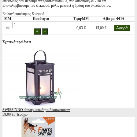
επιφάνειες που θέλουμε να προστατεύσουμε, από απόσταση 40 - 50 cm.
Επαναλαμβάνουμε τον ψεκασμό, μόλις μειωθεί η δράση του σκευάσματος.
Επιλογή ποσότητας & αγορά
ΜΜ
Ποσότητα
Τιμή/ΜΜ
Αξία με ΦΠΑ
ml
0,03 €
15,00 €
Σχετικά προϊόντα
SWISSINNO Φανάρι απωθητικό κουνουπιών
39,00 € / Τεμάχιο