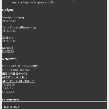
περιεκτικότητα των καρπών σε λάδι
ωράριο
Δευτέρα|Τετάρτη
09:00-16:00
Τρίτη|Πέμπτη|Παρασκευή
09:00-16:00
Σάββατο
09:00-15:00
Κυριακή
ΚΛΕΙΣΤΑ
διεύθυνση
ΜΕΓΓΟΥΛΗΣ ΠΡΟΚΟΠΗΣ
ΓΕΩΠΟΝΙΚΟ ΠΑΡΚΟ
ΠΕΡΙΟΧΗ ΙΣΘΜΟΥ
ΑΓΙΟΥ ΣΩΖΟΝΤΟΣ
ΛΟΥΤΡΑΚΙ - ΚΟΡΙΝΘΙΑΣ
ΤΚ 203 00
ΤΘ 14/17
ΕΛΛΑΔΑ
επικοινωνία
ΤΗΛΕΦΩΝΑ