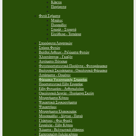
Κάκτοι
Παχύφυτα
Φυτά Σχήματα
Μπάλες
Πυραμίδες
Σπιράλ - Στριφτά
Ελεύθερα - Τοπιάρια
Σπορόφυτα Λαχανικών
Σπόροι Φυτών
Βολβοί Ανθεων - Ριζώματα Φυτών
Χλοοτάπητας - Γκαζόν
Αυτόματο Πότισμα
Φυτοπροστατευτικά Προϊόντα - Φυτοφάρμακα
Βιολογικά Σκευάσματα - Οικολογικά Φάρμακα
Λιπάσματα - Ορμόνες
Φάρμακα Υγειονομικής Σημασίας
Προστατευτικά Είδη Εργασίας
Είδη Φυτωρίου - Ανθοπωλείου
Οικολογικά Δοχεία - Πυρίμαχα Σκεύη
Μηχανήματα Κήπου
Ψεκαστικά Συγκροτήματα
Ψεκαστήρες
Μηχανήματα Ελαιοκομίας
Μουσαμάδες - Δίχτυα - Πανιά
Γλάστρες - Φερ Φορζέ
Εργαλεία - Είδη Κήπου
Χώματα - Βελτιωτικά εδάφους
Εμποτισμένη ξυλεία κήπου