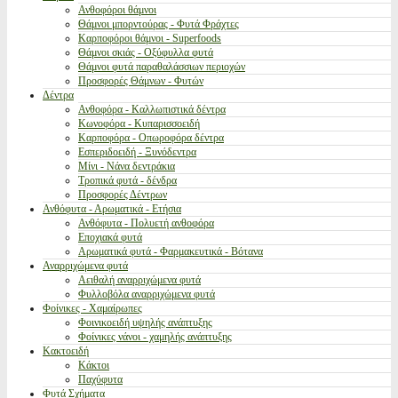
Ανθοφόροι θάμνοι
Θάμνοι μπορντούρας - Φυτά Φράχτες
Καρποφόροι θάμνοι - Superfoods
Θάμνοι σκιάς - Οξύφυλλα φυτά
Θάμνοι φυτά παραθαλάσσιων περιοχών
Προσφορές Θάμνων - Φυτών
Δέντρα
Ανθοφόρα - Καλλωπιστικά δέντρα
Κωνοφόρα - Κυπαρισσοειδή
Καρποφόρα - Οπωροφόρα δέντρα
Εσπεριδοειδή - Ξυνόδεντρα
Μίνι - Νάνα δεντράκια
Τροπικά φυτά - δένδρα
Προσφορές Δέντρων
Ανθόφυτα - Αρωματικά - Ετήσια
Ανθόφυτα - Πολυετή ανθοφόρα
Εποχιακά φυτά
Αρωματικά φυτά - Φαρμακευτικά - Βότανα
Αναρριχώμενα φυτά
Αειθαλή αναρριχώμενα φυτά
Φυλλοβόλα αναρριχώμενα φυτά
Φοίνικες - Χαμαίρωπες
Φοινικοειδή υψηλής ανάπτυξης
Φοίνικες νάνοι - χαμηλής ανάπτυξης
Κακτοειδή
Κάκτοι
Παχύφυτα
Φυτά Σχήματα