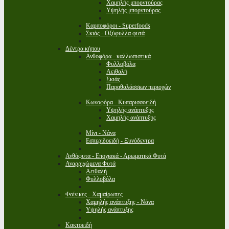
Χαμηλής μπορντούρας
Υψηλής μπορντούρας
Καρποφόροι - Superfoods
Σκιάς - Οξύφυλλα φυτά
Δέντρα κήπου
Ανθοφόρα - καλλωπιστικά
Φυλλοβόλα
Αειθαλή
Σκιάς
Παραθαλάσσιων περιοχών
Κωνοφόρα - Κυπαρισσοειδή
Υψηλής ανάπτυξης
Χαμηλής ανάπτυξης
Μίνι - Νάνα
Εσπεριδοειδή - Ξυνόδεντρα
Ανθόφυτα - Εποχιακά - Αρωματικά Φυτά
Αναρριχώμενα Φυτά
Αειθαλή
Φυλλοβόλα
Φοίνικες - Χαμαίρωπες
Χαμηλής ανάπτυξης - Νάνα
Υψηλής ανάπτυξης
Κακτοειδή