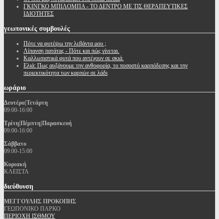
ΓΚΙΝΓΚΟ ΜΠΙΛΟΜΠΑ - ΤΟ ΔΕΝΤΡΟ ΜΕ ΤΙΣ ΘΕΡΑΠΕΥΤΙΚΕΣ
ΙΔΙΟΤΗΤΕΣ
γεωπονικές
συμβουλές
Πότε να φυτέψω την λεβάντα μου ;
Λίπανση πατάτας - Πότε και πώς γίνεται.
Καλλωπιστικά φυτά που αντέχουν σε σκιά.
Ελιά: Πως αυξάνουμε την ανθοφορία, το ποσοστό καρπόδεσης και την
περιεκτικότητα των καρπών σε λάδι
ωράριο
Δευτέρα|Τετάρτη
09:00-16:00
Τρίτη|Πέμπτη|Παρασκευή
09:00-16:00
Σάββατο
09:00-15:00
Κυριακή
ΚΛΕΙΣΤΑ
διεύθυνση
ΜΕΓΓΟΥΛΗΣ ΠΡΟΚΟΠΗΣ
ΓΕΩΠΟΝΙΚΟ ΠΑΡΚΟ
ΠΕΡΙΟΧΗ ΙΣΘΜΟΥ