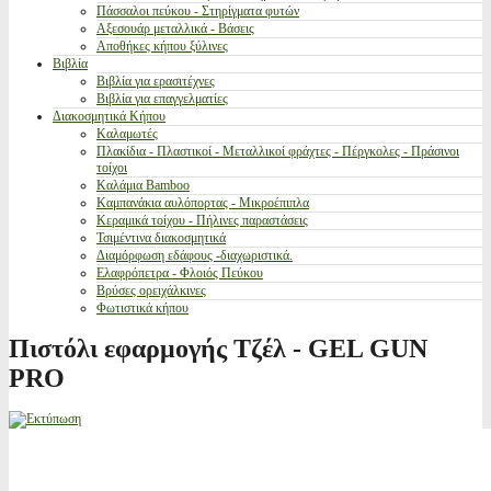
Πάσσαλοι πεύκου - Στηρίγματα φυτών
Αξεσουάρ μεταλλικά - Βάσεις
Αποθήκες κήπου ξύλινες
Βιβλία
Βιβλία για ερασιτέχνες
Βιβλία για επαγγελματίες
Διακοσμητικά Κήπου
Καλαμωτές
Πλακίδια - Πλαστικοί - Μεταλλικοί φράχτες - Πέργκολες - Πράσινοι
τοίχοι
Καλάμια Bamboo
Καμπανάκια αυλόπορτας - Μικροέπιπλα
Κεραμικά τοίχου - Πήλινες παραστάσεις
Τσιμέντινα διακοσμητικά
Διαμόρφωση εδάφους -διαχωριστικά.
Ελαφρόπετρα - Φλοιός Πεύκου
Βρύσες ορειχάλκινες
Φωτιστικά κήπου
Πιστόλι εφαρμογής Τζέλ - GEL GUN
PRO