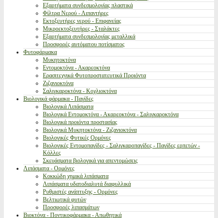
Εξαρτήματα συνδεσμολογίας πλαστικά
Φίλτρα Νερού - Λιπαντήρες
Εκτοξευτήρες νερού - Επιφανείας
Μικροεκτοξευτήρες - Σταλάκτες
Εξαρτήματα συνδεσμολογίας μεταλλικά
Προσφορές αυτόματου ποτίσματος
Φυτοφάρμακα
Μυκητοκτόνα
Εντομοκτόνα - Ακαρεοκτόνα
Ερασιτεχνικά Φυτοπροστατευτικά Προιόντα
Ζιζανιοκτόνα
Σαλιγκαροκτόνα - Κοχλιοκτόνα
Βιολογικά φάρμακα - Παγίδες
Βιολογικά Λιπάσματα
Βιολογικά Εντομοκτόνα - Ακαρεοκτόνα - Σαλιγκαροκτόνα
Βιολογικά προιόντα προστασίας
Βιολογικά Μυκητοκτόνα - Ζιζανιοκτόνα
Βιολογικές Φυτικές Ορμόνες
Βιολογικές Εντομοπαγίδες - Σαλιγκαροπαγίδες - Παγίδες ερπετών -
Κόλλες
Σκευάσματα βιολογικά για απεντομώσεις
Λιπάσματα - Ορμόνες
Κοκκώδη χημικά λιπάσματα
Λιπάσματα υδατοδιαλυτά διαφυλλικά
Ρυθμιστές ανάπτυξης - Ορμόνες
Βελτιωτικά φυτών
Προσφορές λιπασμάτων
Βιοκτόνα - Ποντικοφάρμακα - Απωθητικά