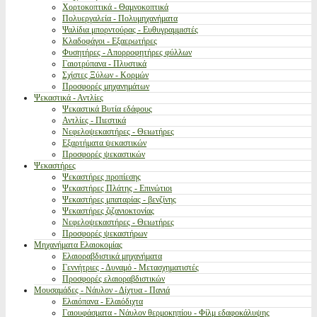
Χορτοκοπτικά - Θαμνοκοπτικά
Πολυεργαλεία - Πολυμηχανήματα
Ψαλίδια μπορντούρας - Ευθυγραμμιστές
Κλαδοφάγοι - Εξαερωτήρες
Φυσητήρες - Απορροφητήρες φύλλων
Γαιοτρύπανα - Πλυστικά
Σχίστες Ξύλων - Κορμών
Προσφορές μηχανημάτων
Ψεκαστικά - Αντλίες
Ψεκαστικά Βυτία εδάφους
Αντλίες - Πιεστικά
Νεφελοψεκαστήρες - Θειωτήρες
Εξαρτήματα ψεκαστικών
Προσφορές ψεκαστικών
Ψεκαστήρες
Ψεκαστήρες προπίεσης
Ψεκαστήρες Πλάτης - Επινώτιοι
Ψεκαστήρες μπαταρίας - βενζίνης
Ψεκαστήρες ζιζανιοκτονίας
Νεφελοψεκαστήρες - Θειωτήρες
Προσφορές ψεκαστήρων
Μηχανήματα Ελαιοκομίας
Ελαιοραβδιστικά μηχανήματα
Γεννήτριες - Δυναμό - Μετασχηματιστές
Προσφορές ελαιοραβδιστικών
Μουσαμάδες - Νάυλον - Δίχτυα - Πανιά
Ελαιόπανα - Ελαιόδιχτα
Γαιουφάσματα - Νάυλον θερμοκηπίου - Φίλμ εδαφοκάλυψης