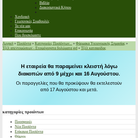
Βιβλία
Διακοσμητικά Κήπου
Χονδρική
Γεωπονικές Συμβουλές
Τα νέα μας
Επικοινωνία
Που βρισκόμαστε
Αρχική
»
Προϊόντα
»
Κατηγορίες Προϊόντων...
»
Φάρμακα Υγειονομικής Σημασίας
»
Τζέλ απεντομώσεων - Ετοιμόχρηστα δολώματα gel
»
Τζέλ κατσαρίδας
Η εταιρεία θα παραμείνει κλειστή λόγω
διακοπών από 9 μέχρι και 16 Αυγούστου.
Οι παραγγελίες που θα προκύψουν θα εκτελεστούν
από 17 Αυγούστου και μετά.
κατηγορίες
προιόντων
Προσφορές
Νέα Προϊόντα
Επίκαιρα Προϊόντα
Θάμνοι