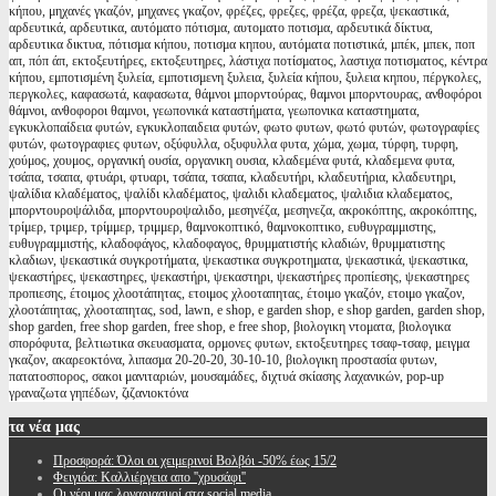
κήπου, μηχανές γκαζόν, μηχανες γκαζον, φρέζες, φρεζες, φρέζα, φρεζα, ψεκαστικά,
αρδευτικά, αρδευτικα, αυτόματο πότισμα, αυτοματο ποτισμα, αρδευτικά δίκτυα,
αρδευτικα δικτυα, πότισμα κήπου, ποτισμα κηπου, αυτόματα ποτιστικά, μπέκ, μπεκ, ποπ
απ, πόπ άπ, εκτοξευτήρες, εκτοξευτηρες, λάστιχα ποτίσματος, λαστιχα ποτισματος, κέντρα
κήπου, εμποτισμένη ξυλεία, εμποτισμενη ξυλεια, ξυλεία κήπου, ξυλεια κηπου, πέργκολες,
περγκολες, καφασωτά, καφασωτα, θάμνοι μπορντούρας, θαμνοι μπορντουρας, ανθοφόροι
θάμνοι, ανθοφοροι θαμνοι, γεωπονικά καταστήματα, γεωπονικα καταστηματα,
εγκυκλοπαίδεια φυτών, εγκυκλοπαιδεια φυτών, φωτο φυτων, φωτό φυτών, φωτογραφίες
φυτών, φωτογραφιες φυτων, οξύφυλλα, οξυφυλλα φυτα, χώμα, χωμα, τύρφη, τυρφη,
χούμος, χουμος, οργανική ουσία, οργανικη ουσια, κλαδεμένα φυτά, κλαδεμενα φυτα,
τσάπα, τσαπα, φτυάρι, φτυαρι, τσάπα, τσαπα, κλαδευτήρι, κλαδευτήρια, κλαδευτηρι,
ψαλίδια κλαδέματος, ψαλίδι κλαδέματος, ψαλιδι κλαδεματος, ψαλιδια κλαδεματος,
μπορντουροψάλιδα, μπορντουροψαλιδο, μεσηνέζα, μεσηνεζα, ακροκόπτης, ακροκόπτης,
τρίμερ, τριμερ, τρίμμερ, τριμμερ, θαμνοκοπτικό, θαμνοκοπτικο, ευθυγραμμιστης,
ευθυγραμμιστής, κλαδοφάγος, κλαδοφαγος, θρυμματιστής κλαδιών, θρυμματιστης
κλαδιων, ψεκαστικά συγκροτήματα, ψεκαστικα συγκροτηματα, ψεκαστικά, ψεκαστικα,
ψεκαστήρες, ψεκαστηρες, ψεκαστήρι, ψεκαστηρι, ψεκαστήρες προπίεσης, ψεκαστηρες
προπιεσης, έτοιμος χλοοτάπητας, ετοιμος χλοοταπητας, έτοιμο γκαζόν, ετοιμο γκαζον,
χλοοτάπητας, χλοοταπητας, sod, lawn, e shop, e garden shop, e shop garden, garden shop,
shop garden, free shop garden, free shop, e free shop, βιολογικη ντοματα, βιολογικα
σπορόφυτα, βελτιωτικα σκευασματα, ορμονες φυτων, εκτοξευτηρες τσαφ-τσαφ, μειγμα
γκαζον, ακαρεοκτόνα, λιπασμα 20-20-20, 30-10-10, βιολογικη προστασία φυτων,
πατατοσπορος, σακοι μανιταριών, μουσαμάδες, διχτυά σκίασης λαχανικών, pop-up
γραναζωτα γηπέδων, ζιζανιοκτόνα
τα
νέα μας
Προσφορά: Όλοι οι χειμερινοί Βολβόι -50% έως 15/2
Φειγιόα: Καλλιέργεια απο ''χρυσάφι''
Oι νέοι μας λογαριασμοί στα social media