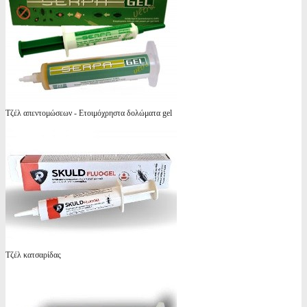
Τζέλ απεντομώσεων - Ετοιμόχρηστα δολώματα gel
Τζέλ κατσαρίδας