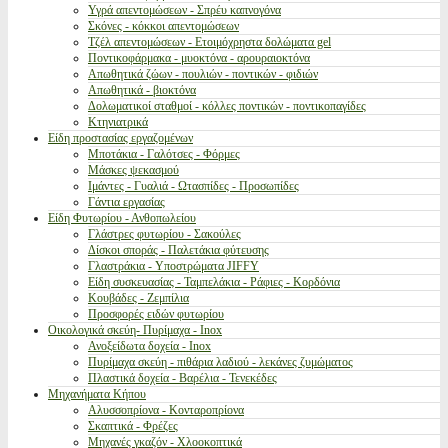
Υγρά απεντομώσεων - Σπρέυ καπνογόνα
Σκόνες - κόκκοι απεντομώσεων
Τζέλ απεντομώσεων - Ετοιμόχρηστα δολώματα gel
Ποντικοφάρμακα - μυοκτόνα - αρουραιοκτόνα
Απωθητικά ζώων - πουλιών - ποντικών - φιδιών
Απωθητικά - βιοκτόνα
Δολωματικοί σταθμοί - κόλλες ποντικών - ποντικοπαγίδες
Κτηνιατρικά
Είδη προστασίας εργαζομένων
Μποτάκια - Γαλότσες - Φόρμες
Μάσκες ψεκασμού
Ιμάντες - Γυαλιά - Ωτασπίδες - Προσωπίδες
Γάντια εργασίας
Είδη Φυτωρίου - Ανθοπωλείου
Γλάστρες φυτωρίου - Σακούλες
Δίσκοι σποράς - Παλετάκια φύτευσης
Γλαστράκια - Υποστρώματα JIFFY
Είδη συσκευασίας - Ταμπελάκια - Ράφιες - Κορδόνια
Κουβάδες - Ζεμπίλια
Προσφορές ειδών φυτωρίου
Οικολογικά σκεύη- Πυρίμαχα - Inox
Ανοξείδωτα δοχεία - Inox
Πυρίμαχα σκεύη - πιθάρια λαδιού - λεκάνες ζυμώματος
Πλαστικά δοχεία - Βαρέλια - Τενεκέδες
Μηχανήματα Κήπου
Αλυσσοπρίονα - Κονταροπρίονα
Σκαπτικά - Φρέζες
Μηχανές γκαζόν - Χλοοκοπτικά