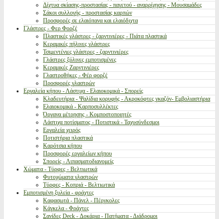
Δίχτυα σκίασης-προστασίας - παγετού - αναρρίχησης - Μουσαμάδες
Σάκοι συλλογής - προστασίας καρπών
Προσφορές σε ελαιόπανα και ελαιόδιχτα
Γλάστρες - Φερ Φορζέ
Πλαστικές γλάστρες - ζαρντινιέρες - Πιάτα πλαστικά
Κεραμικές πήλινες γλάστρες
Τσιμεντένιες γλάστρες - ζαρντινιέρες
Γλάστρες ξύλινες εμποτισμένες
Κεραμικές Ζαρντινιέρες
Γλαστροθήκες - Φέρ φορζέ
Προσφορές γλαστρών
Εργαλεία κήπου - Λάστιχα - Ελαιοκομικά - Σπορείς
Κλαδευτήρια - Ψαλίδια κορυφής - Ακροκόφτες γκαζόν- Εμβολιαστήρια
Ελαιοκομικά - Καρποσυλλέκτες
Όργανα μέτρησης - Κομποστοποιητές
Λάστιχα ποτίσματος - Ποτιστικά - Ταχυσύνδεσμοι
Εργαλεία χειρός
Ποτιστήρια πλαστικά
Καρότσια κήπου
Προσφορές εργαλείων κήπου
Σπορείς - Λιπασματοδιανομείς
Χώματα - Τύρφες - Βελτιωτικά
Φυτοχώματα γλαστρών
Τύρφες - Κοπριά - Βελτιωτικά
Εμποτισμένη ξυλεία - φράχτες
Καφασωτά - Πάνελ - Πέργκολες
Κάγκελα - Φράχτες
Σανίδες Deck - Δοκάρια - Πατήματα - Διάδρομοι