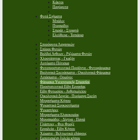
Κάκτοι
Παχύφυτα
Φυτά Σχήματα
Μπάλες
Πυραμίδες
Σπιράλ - Στριφτά
Ελεύθερα - Τοπιάρια
Σπορόφυτα Λαχανικών
Σπόροι Φυτών
Βολβοί Ανθεων - Ριζώματα Φυτών
Χλοοτάπητας - Γκαζόν
Αυτόματο Πότισμα
Φυτοπροστατευτικά Προϊόντα - Φυτοφάρμακα
Βιολογικά Σκευάσματα - Οικολογικά Φάρμακα
Λιπάσματα - Ορμόνες
Φάρμακα Υγειονομικής Σημασίας
Προστατευτικά Είδη Εργασίας
Είδη Φυτωρίου - Ανθοπωλείου
Οικολογικά Δοχεία - Πυρίμαχα Σκεύη
Μηχανήματα Κήπου
Ψεκαστικά Συγκροτήματα
Ψεκαστήρες
Μηχανήματα Ελαιοκομίας
Μουσαμάδες - Δίχτυα - Πανιά
Γλάστρες - Φερ Φορζέ
Εργαλεία - Είδη Κήπου
Χώματα - Βελτιωτικά εδάφους
Εμποτισμένη ξυλεία κήπου