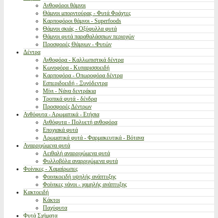
Ανθοφόροι θάμνοι
Θάμνοι μπορντούρας - Φυτά Φράχτες
Καρποφόροι θάμνοι - Superfoods
Θάμνοι σκιάς - Οξύφυλλα φυτά
Θάμνοι φυτά παραθαλάσσιων περιοχών
Προσφορές Θάμνων - Φυτών
Δέντρα
Ανθοφόρα - Καλλωπιστικά δέντρα
Κωνοφόρα - Κυπαρισσοειδή
Καρποφόρα - Οπωροφόρα δέντρα
Εσπεριδοειδή - Ξυνόδεντρα
Μίνι - Νάνα δεντράκια
Τροπικά φυτά - δένδρα
Προσφορές Δέντρων
Ανθόφυτα - Αρωματικά - Ετήσια
Ανθόφυτα - Πολυετή ανθοφόρα
Εποχιακά φυτά
Αρωματικά φυτά - Φαρμακευτικά - Βότανα
Αναρριχώμενα φυτά
Αειθαλή αναρριχώμενα φυτά
Φυλλοβόλα αναρριχώμενα φυτά
Φοίνικες - Χαμαίρωπες
Φοινικοειδή υψηλής ανάπτυξης
Φοίνικες νάνοι - χαμηλής ανάπτυξης
Κακτοειδή
Κάκτοι
Παχύφυτα
Φυτά Σχήματα