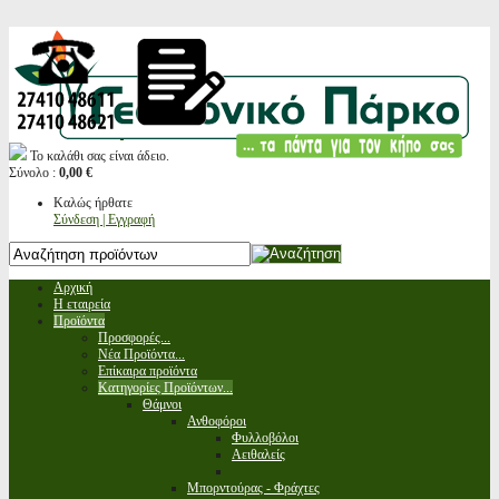
Το καλάθι σας είναι άδειο.
Σύνολο :
0,00 €
Καλώς ήρθατε
Σύνδεση | Εγγραφή
Αρχική
Η εταιρεία
Προϊόντα
Προσφορές...
Νέα Προϊόντα...
Επίκαιρα προϊόντα
Κατηγορίες Προϊόντων...
Θάμνοι
Ανθοφόροι
Φυλλοβόλοι
Αειθαλείς
Μπορντούρας - Φράχτες