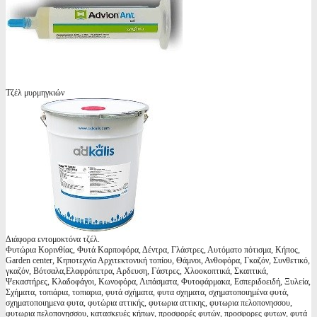
Τζέλ μυρμηγκιών
Διάφορα εντομοκτόνα τζέλ.
Φυτώρια Κορινθίας, Φυτά Καρποφόρα, Δέντρα, Γλάστρες, Αυτόματο πότισμα, Κήπος,
Garden center, Κηποτεχνία Αρχιτεκτονική τοπίου, Θάμνοι, Ανθοφόρα, Γκαζόν, Συνθετικό,
γκαζόν, Βότσαλα,Ελαφρόπετρα, Αρδευση, Γάστρες, Χλοοκοπτικά, Σκαπτικά,
Ψεκαστήρες, Κλαδοφάγοι, Κωνοφόρα, Λιπάσματα, Φυτοφάρμακα, Εσπεριδοειδή, Ξυλεία,
Σχήματα, τοπιάρια, τοπιαρια, φυτά σχήματα, φυτα σχηματα, σχηματοποιημένα φυτά,
σχηματοποιημενα φυτα, φυτώρια αττικής, φυτωρια αττικης, φυτωρια πελοπονησσου,
φυτωρια πελοπονησσου, κατασκευές κήπων, προσφορές φυτών, προσφορες φυτων, φυτά