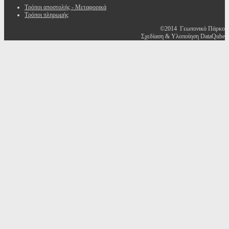
Τρόποι αποστολής - Μεταφορικά
Τρόποι πληρωμής
©2014 Γεωπονικό Πάρκο
Σχεδίαση & Υλοποίηση DataQube