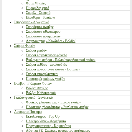
Φυτά Μπάλες
Πυραμίδες φυτά
Σπιράλ - Στριφτά
Ελεύθερα - Τοπιάρια
Σπορόφυτα - Αρωματικά
Σπορόφυτα άνοιξης
Σπορόφυτα φθινοπώρου
Σπορόφυτα αρωματικών
Λαχανόκηπος - Κόνδυλοι - Βολβοί
Σπόροι Φυτών
Σπόροι γκαζόν
Σπόροι λαχανικών σε φάκελα
Βιολογικοί σπόροι - Παλιοί παραδοσιακοί σπόροι
Σπόροι ανθέων - λουλουδιών
Σπόροι αρωματικών φυτών - Βοτάνων
Σπόροι επαγγελματικοί
Προσφορές σπόρων γκαζόν
Βολβοί - Ριζώματα Φυτών
Βολβοί Ανοιξης
Βολβοί Καλοκαιριού
Γκαζόν φυσικό - Συνθετικό
Φυσικός χλοοτάπητας - Έτοιμο γκαζόν
Πλαστικός χλοοτάπητας - Συνθετικό γκαζόν
Αυτόματο Πότισμα
Εκτοξευτήρες - Pop Up
Ηλεκτροβάνες - εξαρτήματα
Προγραμματιστές - Κομπιούτερ
Λάστιχα PE- Σωλήνες αυτόματου ποτίσματος