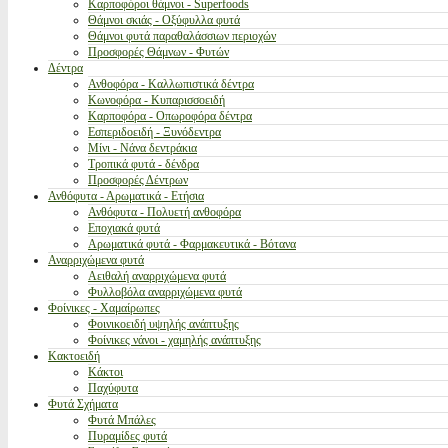
Καρποφόροι θάμνοι - Superfoods
Θάμνοι σκιάς - Οξύφυλλα φυτά
Θάμνοι φυτά παραθαλάσσιων περιοχών
Προσφορές Θάμνων - Φυτών
Δέντρα
Ανθοφόρα - Καλλωπιστικά δέντρα
Κωνοφόρα - Κυπαρισσοειδή
Καρποφόρα - Οπωροφόρα δέντρα
Εσπεριδοειδή - Ξυνόδεντρα
Μίνι - Νάνα δεντράκια
Τροπικά φυτά - δένδρα
Προσφορές Δέντρων
Ανθόφυτα - Αρωματικά - Ετήσια
Ανθόφυτα - Πολυετή ανθοφόρα
Εποχιακά φυτά
Αρωματικά φυτά - Φαρμακευτικά - Βότανα
Αναρριχώμενα φυτά
Αειθαλή αναρριχώμενα φυτά
Φυλλοβόλα αναρριχώμενα φυτά
Φοίνικες - Χαμαίρωπες
Φοινικοειδή υψηλής ανάπτυξης
Φοίνικες νάνοι - χαμηλής ανάπτυξης
Κακτοειδή
Κάκτοι
Παχύφυτα
Φυτά Σχήματα
Φυτά Μπάλες
Πυραμίδες φυτά