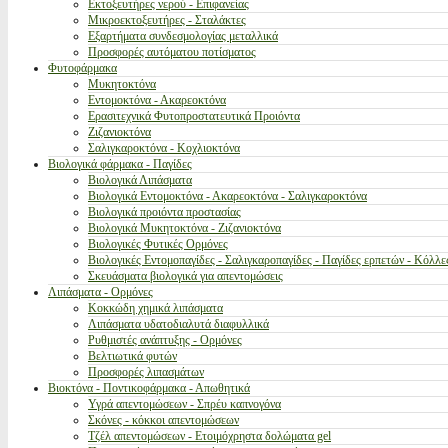
Εκτοξευτήρες νερού - Επιφανείας
Μικροεκτοξευτήρες - Σταλάκτες
Εξαρτήματα συνδεσμολογίας μεταλλικά
Προσφορές αυτόματου ποτίσματος
Φυτοφάρμακα
Μυκητοκτόνα
Εντομοκτόνα - Ακαρεοκτόνα
Ερασιτεχνικά Φυτοπροστατευτικά Προιόντα
Ζιζανιοκτόνα
Σαλιγκαροκτόνα - Κοχλιοκτόνα
Βιολογικά φάρμακα - Παγίδες
Βιολογικά Λιπάσματα
Βιολογικά Εντομοκτόνα - Ακαρεοκτόνα - Σαλιγκαροκτόνα
Βιολογικά προιόντα προστασίας
Βιολογικά Μυκητοκτόνα - Ζιζανιοκτόνα
Βιολογικές Φυτικές Ορμόνες
Βιολογικές Εντομοπαγίδες - Σαλιγκαροπαγίδες - Παγίδες ερπετών - Κόλλε
Σκευάσματα βιολογικά για απεντομώσεις
Λιπάσματα - Ορμόνες
Κοκκώδη χημικά λιπάσματα
Λιπάσματα υδατοδιαλυτά διαφυλλικά
Ρυθμιστές ανάπτυξης - Ορμόνες
Βελτιωτικά φυτών
Προσφορές λιπασμάτων
Βιοκτόνα - Ποντικοφάρμακα - Απωθητικά
Υγρά απεντομώσεων - Σπρέυ καπνογόνα
Σκόνες - κόκκοι απεντομώσεων
Τζέλ απεντομώσεων - Ετοιμόχρηστα δολώματα gel