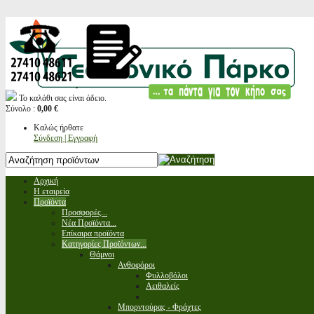
Το καλάθι σας είναι άδειο.
Σύνολο :
0,00 €
Καλώς ήρθατε
Σύνδεση | Εγγραφή
Αρχική
Η εταιρεία
Προϊόντα
Προσφορές...
Νέα Προϊόντα...
Επίκαιρα προϊόντα
Κατηγορίες Προϊόντων...
Θάμνοι
Ανθοφόροι
Φυλλοβόλοι
Αειθαλείς
Μπορντούρας - Φράχτες