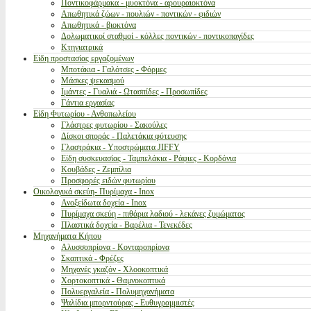
Ποντικοφάρμακα - μυοκτόνα - αρουραιοκτόνα
Απωθητικά ζώων - πουλιών - ποντικών - φιδιών
Απωθητικά - βιοκτόνα
Δολωματικοί σταθμοί - κόλλες ποντικών - ποντικοπαγίδες
Κτηνιατρικά
Είδη προστασίας εργαζομένων
Μποτάκια - Γαλότσες - Φόρμες
Μάσκες ψεκασμού
Ιμάντες - Γυαλιά - Ωτασπίδες - Προσωπίδες
Γάντια εργασίας
Είδη Φυτωρίου - Ανθοπωλείου
Γλάστρες φυτωρίου - Σακούλες
Δίσκοι σποράς - Παλετάκια φύτευσης
Γλαστράκια - Υποστρώματα JIFFY
Είδη συσκευασίας - Ταμπελάκια - Ράφιες - Κορδόνια
Κουβάδες - Ζεμπίλια
Προσφορές ειδών φυτωρίου
Οικολογικά σκεύη- Πυρίμαχα - Inox
Ανοξείδωτα δοχεία - Inox
Πυρίμαχα σκεύη - πιθάρια λαδιού - λεκάνες ζυμώματος
Πλαστικά δοχεία - Βαρέλια - Τενεκέδες
Μηχανήματα Κήπου
Αλυσσοπρίονα - Κονταροπρίονα
Σκαπτικά - Φρέζες
Μηχανές γκαζόν - Χλοοκοπτικά
Χορτοκοπτικά - Θαμνοκοπτικά
Πολυεργαλεία - Πολυμηχανήματα
Ψαλίδια μπορντούρας - Ευθυγραμμιστές