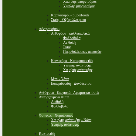
Χαμηλής μπορντούρας
Υψηλής μπορντούρας
Καρποφόροι - Superfoods
Σκιάς - Οξύφυλλα φυτά
Δέντρα κήπου
Ανθοφόρα - καλλωπιστικά
Φυλλοβόλα
Αειθαλή
Σκιάς
Παραθαλάσσιων περιοχών
Κωνοφόρα - Κυπαρισσοειδή
Υψηλής ανάπτυξης
Χαμηλής ανάπτυξης
Μίνι - Νάνα
Εσπεριδοειδή - Ξυνόδεντρα
Ανθόφυτα - Εποχιακά - Αρωματικά Φυτά
Αναρριχώμενα Φυτά
Αειθαλή
Φυλλοβόλα
Φοίνικες - Χαμαίρωπες
Χαμηλής ανάπτυξης - Νάνα
Υψηλής ανάπτυξης
Κακτοειδή