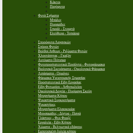
Κάκτοι
Παχύφυτα
Φυτά Σχήματα
Μπάλες
Πυραμίδες
Σπιράλ - Στριφτά
Ελεύθερα - Τοπιάρια
Σπορόφυτα Λαχανικών
Σπόροι Φυτών
Βολβοί Ανθεων - Ριζώματα Φυτών
Χλοοτάπητας - Γκαζόν
Αυτόματο Πότισμα
Φυτοπροστατευτικά Προϊόντα - Φυτοφάρμακα
Βιολογικά Σκευάσματα - Οικολογικά Φάρμακα
Λιπάσματα - Ορμόνες
Φάρμακα Υγειονομικής Σημασίας
Προστατευτικά Είδη Εργασίας
Είδη Φυτωρίου - Ανθοπωλείου
Οικολογικά Δοχεία - Πυρίμαχα Σκεύη
Μηχανήματα Κήπου
Ψεκαστικά Συγκροτήματα
Ψεκαστήρες
Μηχανήματα Ελαιοκομίας
Μουσαμάδες - Δίχτυα - Πανιά
Γλάστρες - Φερ Φορζέ
Εργαλεία - Είδη Κήπου
Χώματα - Βελτιωτικά εδάφους
Εμποτισμένη ξυλεία κήπου