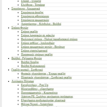
Σπιράλ - Στριφτά
Ελεύθερα - Τοπιάρια
Σπορόφυτα - Αρωματικά
Σπορόφυτα άνοιξης
Σπορόφυτα φθινοπώρου
Σπορόφυτα αρωματικών
Λαχανόκηπος - Κόνδυλοι - Βολβοί
Σπόροι Φυτών
Σπόροι γκαζόν
Σπόροι λαχανικών σε φάκελα
Βιολογικοί σπόροι - Παλιοί παραδοσιακοί σπόροι
Σπόροι ανθέων - λουλουδιών
Σπόροι αρωματικών φυτών - Βοτάνων
Σπόροι επαγγελματικοί
Προσφορές σπόρων γκαζόν
Βολβοί - Ριζώματα Φυτών
Βολβοί Ανοιξης
Βολβοί Καλοκαιριού
Γκαζόν φυσικό - Συνθετικό
Φυσικός χλοοτάπητας - Έτοιμο γκαζόν
Πλαστικός χλοοτάπητας - Συνθετικό γκαζόν
Αυτόματο Πότισμα
Εκτοξευτήρες - Pop Up
Ηλεκτροβάνες - εξαρτήματα
Προγραμματιστές - Κομπιούτερ
Λάστιχα PE- Σωλήνες αυτόματου ποτίσματος
Εξαρτήματα συνδεσμολογίας πλαστικά
Φίλτρα Νερού - Λιπαντήρες