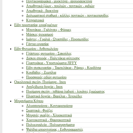
Ποντικοφάρμακα - μυοκτόνα - αρουραιοκτόνα
Απωθητικά ζώων - πουλιών - ποντικών - φιδιών
Απωθητικά - βιοκτόνα
Δολωματικοί σταθμοί - κόλλες ποντικών - ποντικοπαγίδες
Κτηνιατρικά
Είδη προστασίας εργαζομένων
Μποτάκια - Γαλότσες - Φόρμες
Μάσκες ψεκασμού
Ιμάντες - Γυαλιά - Ωτασπίδες - Προσωπίδες
Γάντια εργασίας
Είδη Φυτωρίου - Ανθοπωλείου
Γλάστρες φυτωρίου - Σακούλες
Δίσκοι σποράς - Παλετάκια φύτευσης
Γλαστράκια - Υποστρώματα JIFFY
Είδη συσκευασίας - Ταμπελάκια - Ράφιες - Κορδόνια
Κουβάδες - Ζεμπίλια
Προσφορές ειδών φυτωρίου
Οικολογικά σκεύη- Πυρίμαχα - Inox
Ανοξείδωτα δοχεία - Inox
Πυρίμαχα σκεύη - πιθάρια λαδιού - λεκάνες ζυμώματος
Πλαστικά δοχεία - Βαρέλια - Τενεκέδες
Μηχανήματα Κήπου
Αλυσσοπρίονα - Κονταροπρίονα
Σκαπτικά - Φρέζες
Μηχανές γκαζόν - Χλοοκοπτικά
Χορτοκοπτικά - Θαμνοκοπτικά
Πολυεργαλεία - Πολυμηχανήματα
Ψαλίδια μπορντούρας - Ευθυγραμμιστές