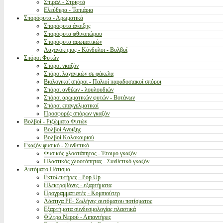
Σπιράλ - Στριφτά
Ελεύθερα - Τοπιάρια
Σπορόφυτα - Αρωματικά
Σπορόφυτα άνοιξης
Σπορόφυτα φθινοπώρου
Σπορόφυτα αρωματικών
Λαχανόκηπος - Κόνδυλοι - Βολβοί
Σπόροι Φυτών
Σπόροι γκαζόν
Σπόροι λαχανικών σε φάκελα
Βιολογικοί σπόροι - Παλιοί παραδοσιακοί σπόροι
Σπόροι ανθέων - λουλουδιών
Σπόροι αρωματικών φυτών - Βοτάνων
Σπόροι επαγγελματικοί
Προσφορές σπόρων γκαζόν
Βολβοί - Ριζώματα Φυτών
Βολβοί Ανοιξης
Βολβοί Καλοκαιριού
Γκαζόν φυσικό - Συνθετικό
Φυσικός χλοοτάπητας - Έτοιμο γκαζόν
Πλαστικός χλοοτάπητας - Συνθετικό γκαζόν
Αυτόματο Πότισμα
Εκτοξευτήρες - Pop Up
Ηλεκτροβάνες - εξαρτήματα
Προγραμματιστές - Κομπιούτερ
Λάστιχα PE- Σωλήνες αυτόματου ποτίσματος
Εξαρτήματα συνδεσμολογίας πλαστικά
Φίλτρα Νερού - Λιπαντήρες