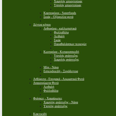
Χαμηλής μπορντούρας
Υψηλής μπορντούρας
Καρποφόροι - Superfoods
Σκιάς - Οξύφυλλα φυτά
Δέντρα κήπου
Ανθοφόρα - καλλωπιστικά
Φυλλοβόλα
Αειθαλή
Σκιάς
Παραθαλάσσιων περιοχών
Κωνοφόρα - Κυπαρισσοειδή
Υψηλής ανάπτυξης
Χαμηλής ανάπτυξης
Μίνι - Νάνα
Εσπεριδοειδή - Ξυνόδεντρα
Ανθόφυτα - Εποχιακά - Αρωματικά Φυτά
Αναρριχώμενα Φυτά
Αειθαλή
Φυλλοβόλα
Φοίνικες - Χαμαίρωπες
Χαμηλής ανάπτυξης - Νάνα
Υψηλής ανάπτυξης
Κακτοειδή