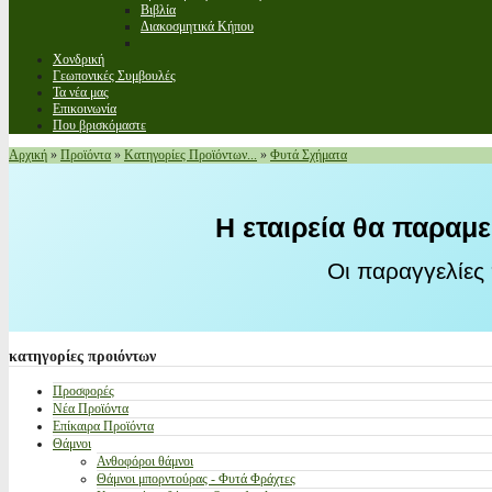
Βιβλία
Διακοσμητικά Κήπου
Χονδρική
Γεωπονικές Συμβουλές
Τα νέα μας
Επικοινωνία
Που βρισκόμαστε
Αρχική
»
Προϊόντα
»
Κατηγορίες Προϊόντων...
»
Φυτά Σχήματα
Η εταιρεία θα παραμε
Οι παραγγελίες
κατηγορίες
προιόντων
Προσφορές
Νέα Προϊόντα
Επίκαιρα Προϊόντα
Θάμνοι
Ανθοφόροι θάμνοι
Θάμνοι μπορντούρας - Φυτά Φράχτες