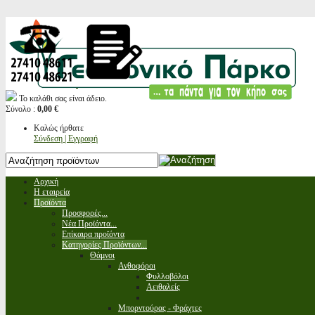
Το καλάθι σας είναι άδειο.
Σύνολο :
0,00 €
Καλώς ήρθατε
Σύνδεση | Εγγραφή
Αρχική
Η εταιρεία
Προϊόντα
Προσφορές...
Νέα Προϊόντα...
Επίκαιρα προϊόντα
Κατηγορίες Προϊόντων...
Θάμνοι
Ανθοφόροι
Φυλλοβόλοι
Αειθαλείς
Μπορντούρας - Φράχτες