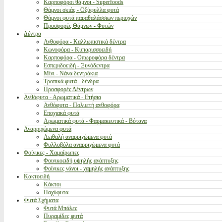
Καρποφόροι θάμνοι - Superfoods
Θάμνοι σκιάς - Οξύφυλλα φυτά
Θάμνοι φυτά παραθαλάσσιων περιοχών
Προσφορές Θάμνων - Φυτών
Δέντρα
Ανθοφόρα - Καλλωπιστικά δέντρα
Κωνοφόρα - Κυπαρισσοειδή
Καρποφόρα - Οπωροφόρα δέντρα
Εσπεριδοειδή - Ξυνόδεντρα
Μίνι - Νάνα δεντράκια
Τροπικά φυτά - δένδρα
Προσφορές Δέντρων
Ανθόφυτα - Αρωματικά - Ετήσια
Ανθόφυτα - Πολυετή ανθοφόρα
Εποχιακά φυτά
Αρωματικά φυτά - Φαρμακευτικά - Βότανα
Αναρριχώμενα φυτά
Αειθαλή αναρριχώμενα φυτά
Φυλλοβόλα αναρριχώμενα φυτά
Φοίνικες - Χαμαίρωπες
Φοινικοειδή υψηλής ανάπτυξης
Φοίνικες νάνοι - χαμηλής ανάπτυξης
Κακτοειδή
Κάκτοι
Παχύφυτα
Φυτά Σχήματα
Φυτά Μπάλες
Πυραμίδες φυτά