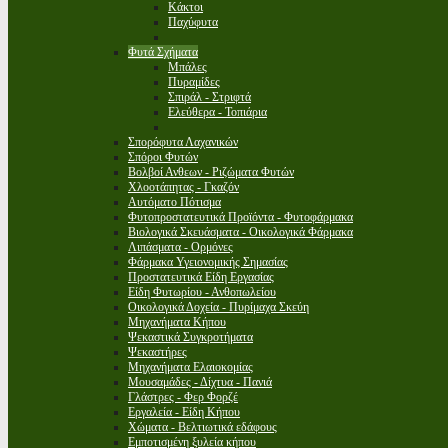
Κάκτοι
Παχύφυτα
Φυτά Σχήματα
Μπάλες
Πυραμίδες
Σπιράλ - Στριφτά
Ελεύθερα - Τοπιάρια
Σπορόφυτα Λαχανικών
Σπόροι Φυτών
Βολβοί Ανθεων - Ριζώματα Φυτών
Χλοοτάπητας - Γκαζόν
Αυτόματο Πότισμα
Φυτοπροστατευτικά Προϊόντα - Φυτοφάρμακα
Βιολογικά Σκευάσματα - Οικολογικά Φάρμακα
Λιπάσματα - Ορμόνες
Φάρμακα Υγειονομικής Σημασίας
Προστατευτικά Είδη Εργασίας
Είδη Φυτωρίου - Ανθοπωλείου
Οικολογικά Δοχεία - Πυρίμαχα Σκεύη
Μηχανήματα Κήπου
Ψεκαστικά Συγκροτήματα
Ψεκαστήρες
Μηχανήματα Ελαιοκομίας
Μουσαμάδες - Δίχτυα - Πανιά
Γλάστρες - Φερ Φορζέ
Εργαλεία - Είδη Κήπου
Χώματα - Βελτιωτικά εδάφους
Εμποτισμένη ξυλεία κήπου