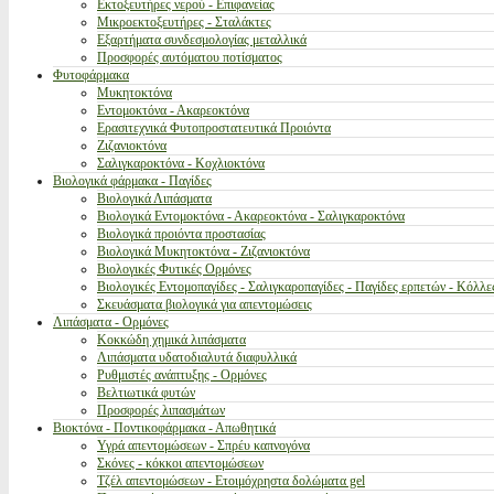
Εκτοξευτήρες νερού - Επιφανείας
Μικροεκτοξευτήρες - Σταλάκτες
Εξαρτήματα συνδεσμολογίας μεταλλικά
Προσφορές αυτόματου ποτίσματος
Φυτοφάρμακα
Μυκητοκτόνα
Εντομοκτόνα - Ακαρεοκτόνα
Ερασιτεχνικά Φυτοπροστατευτικά Προιόντα
Ζιζανιοκτόνα
Σαλιγκαροκτόνα - Κοχλιοκτόνα
Βιολογικά φάρμακα - Παγίδες
Βιολογικά Λιπάσματα
Βιολογικά Εντομοκτόνα - Ακαρεοκτόνα - Σαλιγκαροκτόνα
Βιολογικά προιόντα προστασίας
Βιολογικά Μυκητοκτόνα - Ζιζανιοκτόνα
Βιολογικές Φυτικές Ορμόνες
Βιολογικές Εντομοπαγίδες - Σαλιγκαροπαγίδες - Παγίδες ερπετών - Κόλλε
Σκευάσματα βιολογικά για απεντομώσεις
Λιπάσματα - Ορμόνες
Κοκκώδη χημικά λιπάσματα
Λιπάσματα υδατοδιαλυτά διαφυλλικά
Ρυθμιστές ανάπτυξης - Ορμόνες
Βελτιωτικά φυτών
Προσφορές λιπασμάτων
Βιοκτόνα - Ποντικοφάρμακα - Απωθητικά
Υγρά απεντομώσεων - Σπρέυ καπνογόνα
Σκόνες - κόκκοι απεντομώσεων
Τζέλ απεντομώσεων - Ετοιμόχρηστα δολώματα gel