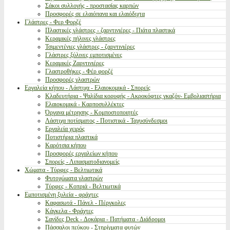
Σάκοι συλλογής - προστασίας καρπών
Προσφορές σε ελαιόπανα και ελαιόδιχτα
Γλάστρες - Φερ Φορζέ
Πλαστικές γλάστρες - ζαρντινιέρες - Πιάτα πλαστικά
Κεραμικές πήλινες γλάστρες
Τσιμεντένιες γλάστρες - ζαρντινιέρες
Γλάστρες ξύλινες εμποτισμένες
Κεραμικές Ζαρντινιέρες
Γλαστροθήκες - Φέρ φορζέ
Προσφορές γλαστρών
Εργαλεία κήπου - Λάστιχα - Ελαιοκομικά - Σπορείς
Κλαδευτήρια - Ψαλίδια κορυφής - Ακροκόφτες γκαζόν- Εμβολιαστήρια
Ελαιοκομικά - Καρποσυλλέκτες
Όργανα μέτρησης - Κομποστοποιητές
Λάστιχα ποτίσματος - Ποτιστικά - Ταχυσύνδεσμοι
Εργαλεία χειρός
Ποτιστήρια πλαστικά
Καρότσια κήπου
Προσφορές εργαλείων κήπου
Σπορείς - Λιπασματοδιανομείς
Χώματα - Τύρφες - Βελτιωτικά
Φυτοχώματα γλαστρών
Τύρφες - Κοπριά - Βελτιωτικά
Εμποτισμένη ξυλεία - φράχτες
Καφασωτά - Πάνελ - Πέργκολες
Κάγκελα - Φράχτες
Σανίδες Deck - Δοκάρια - Πατήματα - Διάδρομοι
Πάσσαλοι πεύκου - Στηρίγματα φυτών