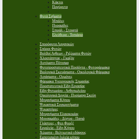
Κάκτοι
Παχύφυτα
Φυτά Σχήματα
Μπάλες
Πυραμίδες
Σπιράλ - Στριφτά
Ελεύθερα - Τοπιάρια
Σπορόφυτα Λαχανικών
Σπόροι Φυτών
Βολβοί Ανθεων - Ριζώματα Φυτών
Χλοοτάπητας - Γκαζόν
Αυτόματο Πότισμα
Φυτοπροστατευτικά Προϊόντα - Φυτοφάρμακα
Βιολογικά Σκευάσματα - Οικολογικά Φάρμακα
Λιπάσματα - Ορμόνες
Φάρμακα Υγειονομικής Σημασίας
Προστατευτικά Είδη Εργασίας
Είδη Φυτωρίου - Ανθοπωλείου
Οικολογικά Δοχεία - Πυρίμαχα Σκεύη
Μηχανήματα Κήπου
Ψεκαστικά Συγκροτήματα
Ψεκαστήρες
Μηχανήματα Ελαιοκομίας
Μουσαμάδες - Δίχτυα - Πανιά
Γλάστρες - Φερ Φορζέ
Εργαλεία - Είδη Κήπου
Χώματα - Βελτιωτικά εδάφους
Εμποτισμένη ξυλεία κήπου