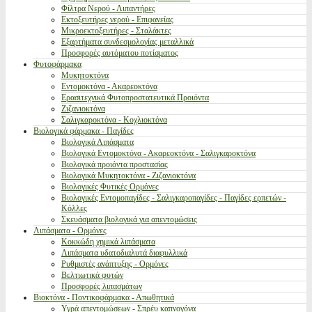
Φίλτρα Νερού - Λιπαντήρες
Εκτοξευτήρες νερού - Επιφανείας
Μικροεκτοξευτήρες - Σταλάκτες
Εξαρτήματα συνδεσμολογίας μεταλλικά
Προσφορές αυτόματου ποτίσματος
Φυτοφάρμακα
Μυκητοκτόνα
Εντομοκτόνα - Ακαρεοκτόνα
Ερασιτεχνικά Φυτοπροστατευτικά Προιόντα
Ζιζανιοκτόνα
Σαλιγκαροκτόνα - Κοχλιοκτόνα
Βιολογικά φάρμακα - Παγίδες
Βιολογικά Λιπάσματα
Βιολογικά Εντομοκτόνα - Ακαρεοκτόνα - Σαλιγκαροκτόνα
Βιολογικά προιόντα προστασίας
Βιολογικά Μυκητοκτόνα - Ζιζανιοκτόνα
Βιολογικές Φυτικές Ορμόνες
Βιολογικές Εντομοπαγίδες - Σαλιγκαροπαγίδες - Παγίδες ερπετών -
Κόλλες
Σκευάσματα βιολογικά για απεντομώσεις
Λιπάσματα - Ορμόνες
Κοκκώδη χημικά λιπάσματα
Λιπάσματα υδατοδιαλυτά διαφυλλικά
Ρυθμιστές ανάπτυξης - Ορμόνες
Βελτιωτικά φυτών
Προσφορές λιπασμάτων
Βιοκτόνα - Ποντικοφάρμακα - Απωθητικά
Υγρά απεντομώσεων - Σπρέυ καπνογόνα