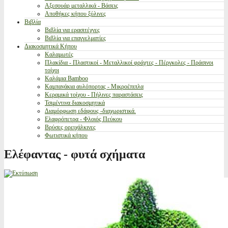
Αξεσουάρ μεταλλικά - Βάσεις
Αποθήκες κήπου ξύλινες
Βιβλία
Βιβλία για ερασιτέχνες
Βιβλία για επαγγελματίες
Διακοσμητικά Κήπου
Καλαμωτές
Πλακίδια - Πλαστικοί - Μεταλλικοί φράχτες - Πέργκολες - Πράσινοι
τοίχοι
Καλάμια Bamboo
Καμπανάκια αυλόπορτας - Μικροέπιπλα
Κεραμικά τοίχου - Πήλινες παραστάσεις
Τσιμέντινα διακοσμητικά
Διαμόρφωση εδάφους -διαχωριστικά.
Ελαφρόπετρα - Φλοιός Πεύκου
Βρύσες ορειχάλκινες
Φωτιστικά κήπου
Ελέφαντας - φυτά σχήματα