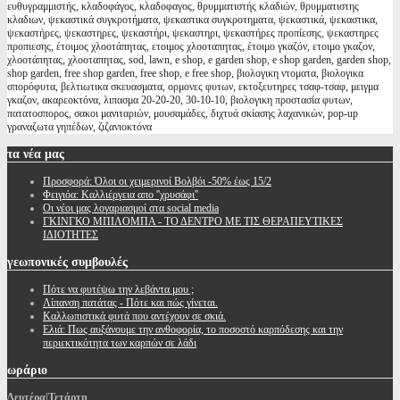
ευθυγραμμιστής, κλαδοφάγος, κλαδοφαγος, θρυμματιστής κλαδιών, θρυμματιστης
κλαδιων, ψεκαστικά συγκροτήματα, ψεκαστικα συγκροτηματα, ψεκαστικά, ψεκαστικα,
ψεκαστήρες, ψεκαστηρες, ψεκαστήρι, ψεκαστηρι, ψεκαστήρες προπίεσης, ψεκαστηρες
προπιεσης, έτοιμος χλοοτάπητας, ετοιμος χλοοταπητας, έτοιμο γκαζόν, ετοιμο γκαζον,
χλοοτάπητας, χλοοταπητας, sod, lawn, e shop, e garden shop, e shop garden, garden shop,
shop garden, free shop garden, free shop, e free shop, βιολογικη ντοματα, βιολογικα
σπορόφυτα, βελτιωτικα σκευασματα, ορμονες φυτων, εκτοξευτηρες τσαφ-τσαφ, μειγμα
γκαζον, ακαρεοκτόνα, λιπασμα 20-20-20, 30-10-10, βιολογικη προστασία φυτων,
πατατοσπορος, σακοι μανιταριών, μουσαμάδες, διχτυά σκίασης λαχανικών, pop-up
γραναζωτα γηπέδων, ζιζανιοκτόνα
τα
νέα μας
Προσφορά: Όλοι οι χειμερινοί Βολβόι -50% έως 15/2
Φειγιόα: Καλλιέργεια απο ''χρυσάφι''
Oι νέοι μας λογαριασμοί στα social media
ΓΚΙΝΓΚΟ ΜΠΙΛΟΜΠΑ - ΤΟ ΔΕΝΤΡΟ ΜΕ ΤΙΣ ΘΕΡΑΠΕΥΤΙΚΕΣ
ΙΔΙΟΤΗΤΕΣ
γεωπονικές
συμβουλές
Πότε να φυτέψω την λεβάντα μου ;
Λίπανση πατάτας - Πότε και πώς γίνεται.
Καλλωπιστικά φυτά που αντέχουν σε σκιά.
Ελιά: Πως αυξάνουμε την ανθοφορία, το ποσοστό καρπόδεσης και την
περιεκτικότητα των καρπών σε λάδι
ωράριο
Δευτέρα|Τετάρτη