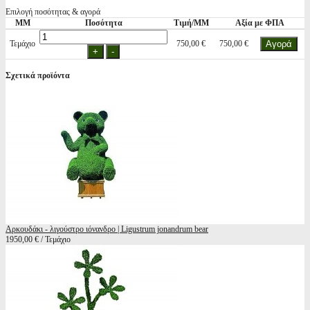
Επιλογή ποσότητας & αγορά
ΜΜ
Ποσότητα
Τιμή/ΜΜ
Αξία με ΦΠΑ
Τεμάχιο
750,00 €
750,00 €
Σχετικά προϊόντα
Αρκουδάκι - λιγούστρο ιόνανδρο | Ligustrum jonandrum bear
1950,00 € / Τεμάχιο