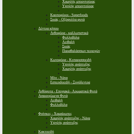
Χαμηλής μπορντούρας
Υψηλής μπορντούρας
Καρποφόροι - Superfoods
Σκιάς - Οξύφυλλα φυτά
Δέντρα κήπου
Ανθοφόρα - καλλωπιστικά
Φυλλοβόλα
Αειθαλή
Σκιάς
Παραθαλάσσιων περιοχών
Κωνοφόρα - Κυπαρισσοειδή
Υψηλής ανάπτυξης
Χαμηλής ανάπτυξης
Μίνι - Νάνα
Εσπεριδοειδή - Ξυνόδεντρα
Ανθόφυτα - Εποχιακά - Αρωματικά Φυτά
Αναρριχώμενα Φυτά
Αειθαλή
Φυλλοβόλα
Φοίνικες - Χαμαίρωπες
Χαμηλής ανάπτυξης - Νάνα
Υψηλής ανάπτυξης
Κακτοειδή