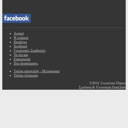
Αρχική
Η εταιρεία
Προϊόντα
Χονδρική
Γεωπονικές Συμβουλές
Τα νέα μας
Επικοινωνία
Που βρισκόμαστε
Τρόποι αποστολής - Μεταφορικά
Τρόποι πληρωμής
©2014 Γεωπονικό Πάρκο
Σχεδίαση & Υλοποίηση DataQube