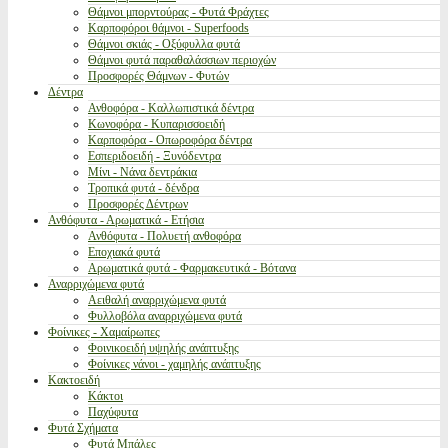
Θάμνοι μπορντούρας - Φυτά Φράχτες
Καρποφόροι θάμνοι - Superfoods
Θάμνοι σκιάς - Οξύφυλλα φυτά
Θάμνοι φυτά παραθαλάσσιων περιοχών
Προσφορές Θάμνων - Φυτών
Δέντρα
Ανθοφόρα - Καλλωπιστικά δέντρα
Κωνοφόρα - Κυπαρισσοειδή
Καρποφόρα - Οπωροφόρα δέντρα
Εσπεριδοειδή - Ξυνόδεντρα
Μίνι - Νάνα δεντράκια
Τροπικά φυτά - δένδρα
Προσφορές Δέντρων
Ανθόφυτα - Αρωματικά - Ετήσια
Ανθόφυτα - Πολυετή ανθοφόρα
Εποχιακά φυτά
Αρωματικά φυτά - Φαρμακευτικά - Βότανα
Αναρριχώμενα φυτά
Αειθαλή αναρριχώμενα φυτά
Φυλλοβόλα αναρριχώμενα φυτά
Φοίνικες - Χαμαίρωπες
Φοινικοειδή υψηλής ανάπτυξης
Φοίνικες νάνοι - χαμηλής ανάπτυξης
Κακτοειδή
Κάκτοι
Παχύφυτα
Φυτά Σχήματα
Φυτά Μπάλες