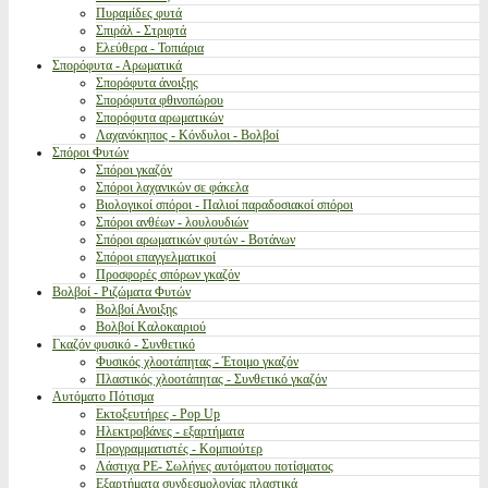
Πυραμίδες φυτά
Σπιράλ - Στριφτά
Ελεύθερα - Τοπιάρια
Σπορόφυτα - Αρωματικά
Σπορόφυτα άνοιξης
Σπορόφυτα φθινοπώρου
Σπορόφυτα αρωματικών
Λαχανόκηπος - Κόνδυλοι - Βολβοί
Σπόροι Φυτών
Σπόροι γκαζόν
Σπόροι λαχανικών σε φάκελα
Βιολογικοί σπόροι - Παλιοί παραδοσιακοί σπόροι
Σπόροι ανθέων - λουλουδιών
Σπόροι αρωματικών φυτών - Βοτάνων
Σπόροι επαγγελματικοί
Προσφορές σπόρων γκαζόν
Βολβοί - Ριζώματα Φυτών
Βολβοί Ανοιξης
Βολβοί Καλοκαιριού
Γκαζόν φυσικό - Συνθετικό
Φυσικός χλοοτάπητας - Έτοιμο γκαζόν
Πλαστικός χλοοτάπητας - Συνθετικό γκαζόν
Αυτόματο Πότισμα
Εκτοξευτήρες - Pop Up
Ηλεκτροβάνες - εξαρτήματα
Προγραμματιστές - Κομπιούτερ
Λάστιχα PE- Σωλήνες αυτόματου ποτίσματος
Εξαρτήματα συνδεσμολογίας πλαστικά