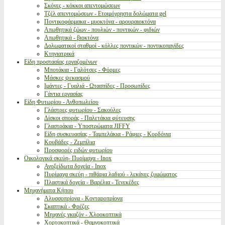
Σκόνες - κόκκοι απεντομώσεων
Τζέλ απεντομώσεων - Ετοιμόχρηστα δολώματα gel
Ποντικοφάρμακα - μυοκτόνα - αρουραιοκτόνα
Απωθητικά ζώων - πουλιών - ποντικών - φιδιών
Απωθητικά - βιοκτόνα
Δολωματικοί σταθμοί - κόλλες ποντικών - ποντικοπαγίδες
Κτηνιατρικά
Είδη προστασίας εργαζομένων
Μποτάκια - Γαλότσες - Φόρμες
Μάσκες ψεκασμού
Ιμάντες - Γυαλιά - Ωτασπίδες - Προσωπίδες
Γάντια εργασίας
Είδη Φυτωρίου - Ανθοπωλείου
Γλάστρες φυτωρίου - Σακούλες
Δίσκοι σποράς - Παλετάκια φύτευσης
Γλαστράκια - Υποστρώματα JIFFY
Είδη συσκευασίας - Ταμπελάκια - Ράφιες - Κορδόνια
Κουβάδες - Ζεμπίλια
Προσφορές ειδών φυτωρίου
Οικολογικά σκεύη- Πυρίμαχα - Inox
Ανοξείδωτα δοχεία - Inox
Πυρίμαχα σκεύη - πιθάρια λαδιού - λεκάνες ζυμώματος
Πλαστικά δοχεία - Βαρέλια - Τενεκέδες
Μηχανήματα Κήπου
Αλυσσοπρίονα - Κονταροπρίονα
Σκαπτικά - Φρέζες
Μηχανές γκαζόν - Χλοοκοπτικά
Χορτοκοπτικά - Θαμνοκοπτικά