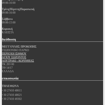
09:00-16:00
Τρίτη|Πέμπτη|Παρασκευή
09:00-16:00
Σάββατο
09:00-15:00
Κυριακή
ΚΛΕΙΣΤΑ
διεύθυνση
ΜΕΓΓΟΥΛΗΣ ΠΡΟΚΟΠΗΣ
ΓΕΩΠΟΝΙΚΟ ΠΑΡΚΟ
ΠΕΡΙΟΧΗ ΙΣΘΜΟΥ
ΑΓΙΟΥ ΣΩΖΟΝΤΟΣ
ΛΟΥΤΡΑΚΙ - ΚΟΡΙΝΘΙΑΣ
ΤΚ 203 00
ΤΘ 14/17
ΕΛΛΑΔΑ
επικοινωνία
ΤΗΛΕΦΩΝΑ
+30 27410 48611
+30 27410 48621
+30 27410 49302