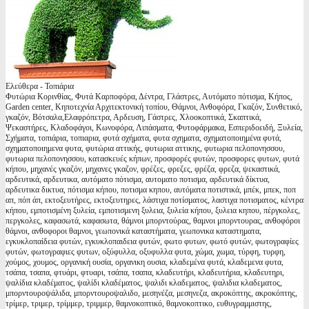
Ελεύθερα - Τοπιάρια
Φυτώρια Κορινθίας, Φυτά Καρποφόρα, Δέντρα, Γλάστρες, Αυτόματο πότισμα, Κήπος,
Garden center, Κηποτεχνία Αρχιτεκτονική τοπίου, Θάμνοι, Ανθοφόρα, Γκαζόν, Συνθετικό,
γκαζόν, Βότσαλα,Ελαφρόπετρα, Αρδευση, Γάστρες, Χλοοκοπτικά, Σκαπτικά,
Ψεκαστήρες, Κλαδοφάγοι, Κωνοφόρα, Λιπάσματα, Φυτοφάρμακα, Εσπεριδοειδή, Ξυλεία,
Σχήματα, τοπιάρια, τοπιαρια, φυτά σχήματα, φυτα σχηματα, σχηματοποιημένα φυτά,
σχηματοποιημενα φυτα, φυτώρια αττικής, φυτωρια αττικης, φυτωρια πελοπονησσου,
φυτωρια πελοπονησσου, κατασκευές κήπων, προσφορές φυτών, προσφορες φυτων, φυτά
κήπου, μηχανές γκαζόν, μηχανες γκαζον, φρέζες, φρεζες, φρέζα, φρεζα, ψεκαστικά,
αρδευτικά, αρδευτικα, αυτόματο πότισμα, αυτοματο ποτισμα, αρδευτικά δίκτυα,
αρδευτικα δικτυα, πότισμα κήπου, ποτισμα κηπου, αυτόματα ποτιστικά, μπέκ, μπεκ, ποπ
απ, πόπ άπ, εκτοξευτήρες, εκτοξευτηρες, λάστιχα ποτίσματος, λαστιχα ποτισματος, κέντρα
κήπου, εμποτισμένη ξυλεία, εμποτισμενη ξυλεια, ξυλεία κήπου, ξυλεια κηπου, πέργκολες,
περγκολες, καφασωτά, καφασωτα, θάμνοι μπορντούρας, θαμνοι μπορντουρας, ανθοφόροι
θάμνοι, ανθοφοροι θαμνοι, γεωπονικά καταστήματα, γεωπονικα καταστηματα,
εγκυκλοπαίδεια φυτών, εγκυκλοπαιδεια φυτών, φωτο φυτων, φωτό φυτών, φωτογραφίες
φυτών, φωτογραφιες φυτων, οξύφυλλα, οξυφυλλα φυτα, χώμα, χωμα, τύρφη, τυρφη,
χούμος, χουμος, οργανική ουσία, οργανικη ουσια, κλαδεμένα φυτά, κλαδεμενα φυτα,
τσάπα, τσαπα, φτυάρι, φτυαρι, τσάπα, τσαπα, κλαδευτήρι, κλαδευτήρια, κλαδευτηρι,
ψαλίδια κλαδέματος, ψαλίδι κλαδέματος, ψαλιδι κλαδεματος, ψαλιδια κλαδεματος,
μπορντουροψάλιδα, μπορντουροψαλιδο, μεσηνέζα, μεσηνεζα, ακροκόπτης, ακροκόπτης,
τρίμερ, τριμερ, τρίμμερ, τριμμερ, θαμνοκοπτικό, θαμνοκοπτικο, ευθυγραμμιστης,