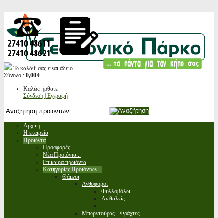
Το καλάθι σας είναι άδειο.
Σύνολο :
0,00 €
Καλώς ήρθατε
Σύνδεση | Εγγραφή
Αρχική
Η εταιρεία
Προϊόντα
Προσφορές...
Νέα Προϊόντα...
Επίκαιρα προϊόντα
Κατηγορίες Προϊόντων...
Θάμνοι
Ανθοφόροι
Φυλλοβόλοι
Αειθαλείς
Μπορντούρας - Φράχτες