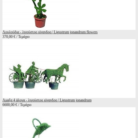
Λουλούδια - λιγούστρο ιόνανδρο | Ligustrum jonandrum flowers
370,00 € / Τεμάχιο
Αμαξα 4 άλογα - λιγούστρο ιόνανδρο | Ligustrum jonandrum
6600,00 € / Τεμάχιο