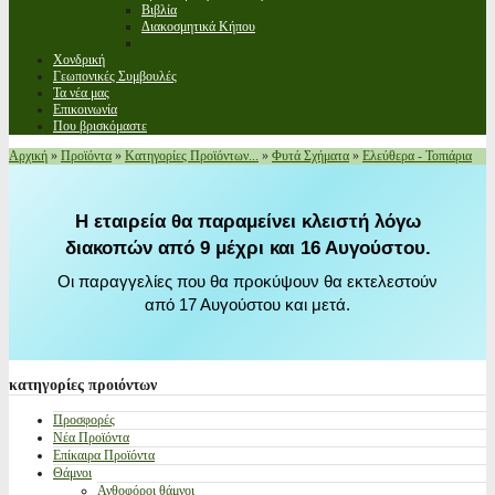
Βιβλία
Διακοσμητικά Κήπου
Χονδρική
Γεωπονικές Συμβουλές
Τα νέα μας
Επικοινωνία
Που βρισκόμαστε
Αρχική
»
Προϊόντα
»
Κατηγορίες Προϊόντων...
»
Φυτά Σχήματα
»
Ελεύθερα - Τοπιάρια
Η εταιρεία θα παραμείνει κλειστή λόγω
διακοπών από 9 μέχρι και 16 Αυγούστου.
Οι παραγγελίες που θα προκύψουν θα εκτελεστούν
από 17 Αυγούστου και μετά.
κατηγορίες
προιόντων
Προσφορές
Νέα Προϊόντα
Επίκαιρα Προϊόντα
Θάμνοι
Ανθοφόροι θάμνοι