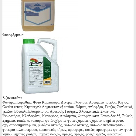
Φυτοφάρμακα
Ζιζανιοκτόνα
Φυτώρια Κορινθίας, Φυτά Καρποφόρα, Δέντρα, Γλάστρες, Αυτόματο πότισμα, Κήπος,
Garden center, Κηποτεχνία Αρχιτεκτονική τοπίου, Θάμνοι, Ανθοφόρα, Γκαζόν, Συνθετικό,
γκαζόν, Βότσαλα,Ελαφρόπετρα, Αρδευση, Γάστρες, Χλοοκοπτικά, Σκαπτικά,
Ψεκαστήρες, Κλαδοφάγοι, Κωνοφόρα, Λιπάσματα, Φυτοφάρμακα, Εσπεριδοειδή, Ξυλεία,
Σχήματα, τοπιάρια, τοπιαρια, φυτά σχήματα, φυτα σχηματα, σχηματοποιημένα φυτά,
σχηματοποιημενα φυτα, φυτώρια αττικής, φυτωρια αττικης, φυτωρια πελοπονησσου,
φυτωρια πελοπονησσου, κατασκευές κήπων, προσφορές φυτών, προσφορες φυτων, φυτά
κήπου, μηχανές γκαζόν, μηχανες γκαζον, φρέζες, φρεζες, φρέζα, φρεζα, ψεκαστικά,