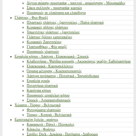
Δίχτυα σκίασης-προστασίας - παγετού - αναρρίχησης - Μουσαμάδες
Σάκοι συλλογής - προστασίας καρπών
Προσφορές σε ελαιόπανα και ελαιόδιχτα
Γλάστρες - Φερ Φορζέ
Πλαστικές γλάστρες - ζαρντινιέρες - Πιάτα πλαστικά
Κεραμικές πήλινες γλάστρες
Τσιμεντένιες γλάστρες - ζαρντινιέρες
Γλάστρες ξύλινες εμποτισμένες
Κεραμικές Ζαρντινιέρες
Γλαστροθήκες - Φέρ φορζέ
Προσφορές γλαστρών
Εργαλεία κήπου - Λάστιχα - Ελαιοκομικά - Σπορείς
Κλαδευτήρια - Ψαλίδια κορυφής - Ακροκόφτες γκαζόν- Εμβολιαστήρια
Ελαιοκομικά - Καρποσυλλέκτες
Όργανα μέτρησης - Κομποστοποιητές
Λάστιχα ποτίσματος - Ποτιστικά - Ταχυσύνδεσμοι
Εργαλεία χειρός
Ποτιστήρια πλαστικά
Καρότσια κήπου
Προσφορές εργαλείων κήπου
Σπορείς - Λιπασματοδιανομείς
Χώματα - Τύρφες - Βελτιωτικά
Φυτοχώματα γλαστρών
Τύρφες - Κοπριά - Βελτιωτικά
Εμποτισμένη ξυλεία - φράχτες
Καφασωτά - Πάνελ - Πέργκολες
Κάγκελα - Φράχτες
Σανίδες Deck - Δοκάρια - Πατήματα - Διάδρομοι