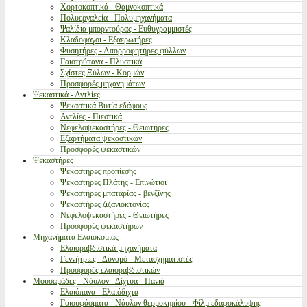
Χορτοκοπτικά - Θαμνοκοπτικά
Πολυεργαλεία - Πολυμηχανήματα
Ψαλίδια μπορντούρας - Ευθυγραμμιστές
Κλαδοφάγοι - Εξαερωτήρες
Φυσητήρες - Απορροφητήρες φύλλων
Γαιοτρύπανα - Πλυστικά
Σχίστες Ξύλων - Κορμών
Προσφορές μηχανημάτων
Ψεκαστικά - Αντλίες
Ψεκαστικά Βυτία εδάφους
Αντλίες - Πιεστικά
Νεφελοψεκαστήρες - Θειωτήρες
Εξαρτήματα ψεκαστικών
Προσφορές ψεκαστικών
Ψεκαστήρες
Ψεκαστήρες προπίεσης
Ψεκαστήρες Πλάτης - Επινώτιοι
Ψεκαστήρες μπαταρίας - βενζίνης
Ψεκαστήρες ζιζανιοκτονίας
Νεφελοψεκαστήρες - Θειωτήρες
Προσφορές ψεκαστήρων
Μηχανήματα Ελαιοκομίας
Ελαιοραβδιστικά μηχανήματα
Γεννήτριες - Δυναμό - Μετασχηματιστές
Προσφορές ελαιοραβδιστικών
Μουσαμάδες - Νάυλον - Δίχτυα - Πανιά
Ελαιόπανα - Ελαιόδιχτα
Γαιουφάσματα - Νάυλον θερμοκηπίου - Φίλμ εδαφοκάλυψης