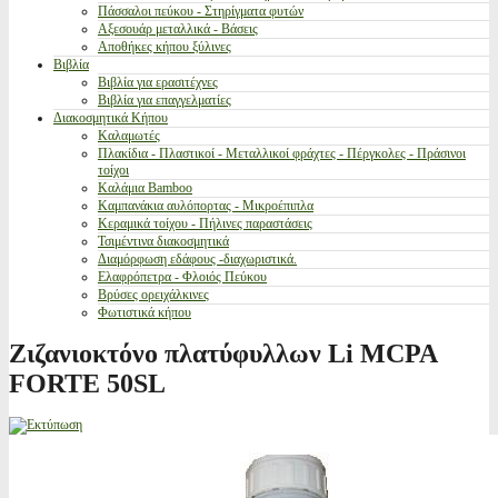
Πάσσαλοι πεύκου - Στηρίγματα φυτών
Αξεσουάρ μεταλλικά - Βάσεις
Αποθήκες κήπου ξύλινες
Βιβλία
Βιβλία για ερασιτέχνες
Βιβλία για επαγγελματίες
Διακοσμητικά Κήπου
Καλαμωτές
Πλακίδια - Πλαστικοί - Μεταλλικοί φράχτες - Πέργκολες - Πράσινοι
τοίχοι
Καλάμια Bamboo
Καμπανάκια αυλόπορτας - Μικροέπιπλα
Κεραμικά τοίχου - Πήλινες παραστάσεις
Τσιμέντινα διακοσμητικά
Διαμόρφωση εδάφους -διαχωριστικά.
Ελαφρόπετρα - Φλοιός Πεύκου
Βρύσες ορειχάλκινες
Φωτιστικά κήπου
Ζιζανιοκτόνο πλατύφυλλων Li MCPA
FORTE 50SL