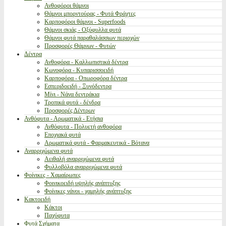
Ανθοφόροι θάμνοι
Θάμνοι μπορντούρας - Φυτά Φράχτες
Καρποφόροι θάμνοι - Superfoods
Θάμνοι σκιάς - Οξύφυλλα φυτά
Θάμνοι φυτά παραθαλάσσιων περιοχών
Προσφορές Θάμνων - Φυτών
Δέντρα
Ανθοφόρα - Καλλωπιστικά δέντρα
Κωνοφόρα - Κυπαρισσοειδή
Καρποφόρα - Οπωροφόρα δέντρα
Εσπεριδοειδή - Ξυνόδεντρα
Μίνι - Νάνα δεντράκια
Τροπικά φυτά - δένδρα
Προσφορές Δέντρων
Ανθόφυτα - Αρωματικά - Ετήσια
Ανθόφυτα - Πολυετή ανθοφόρα
Εποχιακά φυτά
Αρωματικά φυτά - Φαρμακευτικά - Βότανα
Αναρριχώμενα φυτά
Αειθαλή αναρριχώμενα φυτά
Φυλλοβόλα αναρριχώμενα φυτά
Φοίνικες - Χαμαίρωπες
Φοινικοειδή υψηλής ανάπτυξης
Φοίνικες νάνοι - χαμηλής ανάπτυξης
Κακτοειδή
Κάκτοι
Παχύφυτα
Φυτά Σχήματα