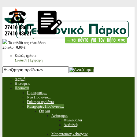
Το καλάθι σας είναι άδειο.
Σύνολο :
0,00 €
Καλώς ήρθατε
Σύνδεση | Εγγραφή
Αρχική
Η εταιρεία
Προϊόντα
Προσφορές...
Νέα Προϊόντα...
Επίκαιρα προϊόντα
Κατηγορίες Προϊόντων...
Θάμνοι
Ανθοφόροι
Φυλλοβόλοι
Αειθαλείς
Μπορντούρας - Φράχτες