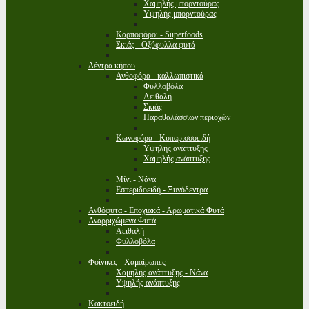
Χαμηλής μπορντούρας
Υψηλής μπορντούρας
Καρποφόροι - Superfoods
Σκιάς - Οξύφυλλα φυτά
Δέντρα κήπου
Ανθοφόρα - καλλωπιστικά
Φυλλοβόλα
Αειθαλή
Σκιάς
Παραθαλάσσιων περιοχών
Κωνοφόρα - Κυπαρισσοειδή
Υψηλής ανάπτυξης
Χαμηλής ανάπτυξης
Μίνι - Νάνα
Εσπεριδοειδή - Ξυνόδεντρα
Ανθόφυτα - Εποχιακά - Αρωματικά Φυτά
Αναρριχώμενα Φυτά
Αειθαλή
Φυλλοβόλα
Φοίνικες - Χαμαίρωπες
Χαμηλής ανάπτυξης - Νάνα
Υψηλής ανάπτυξης
Κακτοειδή