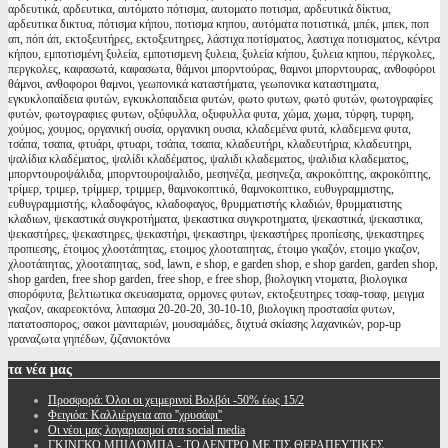
αρδευτικά, αρδευτικα, αυτόματο πότισμα, αυτοματο ποτισμα, αρδευτικά δίκτυα,
αρδευτικα δικτυα, πότισμα κήπου, ποτισμα κηπου, αυτόματα ποτιστικά, μπέκ, μπεκ, ποπ
απ, πόπ άπ, εκτοξευτήρες, εκτοξευτηρες, λάστιχα ποτίσματος, λαστιχα ποτισματος, κέντρα
κήπου, εμποτισμένη ξυλεία, εμποτισμενη ξυλεια, ξυλεία κήπου, ξυλεια κηπου, πέργκολες,
περγκολες, καφασωτά, καφασωτα, θάμνοι μπορντούρας, θαμνοι μπορντουρας, ανθοφόροι
θάμνοι, ανθοφοροι θαμνοι, γεωπονικά καταστήματα, γεωπονικα καταστηματα,
εγκυκλοπαίδεια φυτών, εγκυκλοπαιδεια φυτών, φωτο φυτων, φωτό φυτών, φωτογραφίες
φυτών, φωτογραφιες φυτων, οξύφυλλα, οξυφυλλα φυτα, χώμα, χωμα, τύρφη, τυρφη,
χούμος, χουμος, οργανική ουσία, οργανικη ουσια, κλαδεμένα φυτά, κλαδεμενα φυτα,
τσάπα, τσαπα, φτυάρι, φτυαρι, τσάπα, τσαπα, κλαδευτήρι, κλαδευτήρια, κλαδευτηρι,
ψαλίδια κλαδέματος, ψαλίδι κλαδέματος, ψαλιδι κλαδεματος, ψαλιδια κλαδεματος,
μπορντουροψάλιδα, μπορντουροψαλιδο, μεσηνέζα, μεσηνεζα, ακροκόπτης, ακροκόπτης,
τρίμερ, τριμερ, τρίμμερ, τριμμερ, θαμνοκοπτικό, θαμνοκοπτικο, ευθυγραμμιστης,
ευθυγραμμιστής, κλαδοφάγος, κλαδοφαγος, θρυμματιστής κλαδιών, θρυμματιστης
κλαδιων, ψεκαστικά συγκροτήματα, ψεκαστικα συγκροτηματα, ψεκαστικά, ψεκαστικα,
ψεκαστήρες, ψεκαστηρες, ψεκαστήρι, ψεκαστηρι, ψεκαστήρες προπίεσης, ψεκαστηρες
προπιεσης, έτοιμος χλοοτάπητας, ετοιμος χλοοταπητας, έτοιμο γκαζόν, ετοιμο γκαζον,
χλοοτάπητας, χλοοταπητας, sod, lawn, e shop, e garden shop, e shop garden, garden shop,
shop garden, free shop garden, free shop, e free shop, βιολογικη ντοματα, βιολογικα
σπορόφυτα, βελτιωτικα σκευασματα, ορμονες φυτων, εκτοξευτηρες τσαφ-τσαφ, μειγμα
γκαζον, ακαρεοκτόνα, λιπασμα 20-20-20, 30-10-10, βιολογικη προστασία φυτων,
πατατοσπορος, σακοι μανιταριών, μουσαμάδες, διχτυά σκίασης λαχανικών, pop-up
γραναζωτα γηπέδων, ζιζανιοκτόνα
τα
νέα μας
Προσφορά: Όλοι οι χειμερινοί Βολβόι -50% έως 15/2
Φειγιόα: Καλλιέργεια απο ''χρυσάφι''
Oι νέοι μας λογαριασμοί στα social media
ΓΚΙΝΓΚΟ ΜΠΙΛΟΜΠΑ - ΤΟ ΔΕΝΤΡΟ ΜΕ ΤΙΣ ΘΕΡΑΠΕΥΤΙΚΕΣ