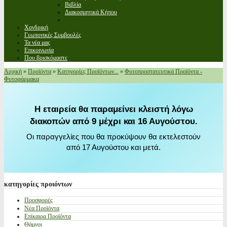
Βιβλία
Διακοσμητικά Κήπου
Χονδρική
Γεωπονικές Συμβουλές
Τα νέα μας
Επικοινωνία
Που βρισκόμαστε
Αρχική
»
Προϊόντα
»
Κατηγορίες Προϊόντων...
»
Φυτοπροστατευτικά Προϊόντα -
Φυτοφάρμακα
Η εταιρεία θα παραμείνει κλειστή λόγω
διακοπών από 9 μέχρι και 16 Αυγούστου.
Οι παραγγελίες που θα προκύψουν θα εκτελεστούν
από 17 Αυγούστου και μετά.
κατηγορίες
προιόντων
Προσφορές
Νέα Προϊόντα
Επίκαιρα Προϊόντα
Θάμνοι