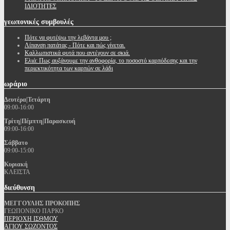
ΙΔΙΟΤΗΤΕΣ
γεωπονικές
συμβουλές
Πότε να φυτέψω την λεβάντα μου ;
Λίπανση πατάτας - Πότε και πώς γίνεται.
Καλλωπιστικά φυτά που αντέχουν σε σκιά.
Ελιά: Πως αυξάνουμε την ανθοφορία, το ποσοστό καρπόδεσης και την
περιεκτικότητα των καρπών σε λάδι
ωράριο
Δευτέρα|Τετάρτη
09:00-16:00
Τρίτη|Πέμπτη|Παρασκευή
09:00-16:00
Σάββατο
09:00-15:00
Κυριακή
ΚΛΕΙΣΤΑ
διεύθυνση
ΜΕΓΓΟΥΛΗΣ ΠΡΟΚΟΠΗΣ
ΓΕΩΠΟΝΙΚΟ ΠΑΡΚΟ
ΠΕΡΙΟΧΗ ΙΣΘΜΟΥ
ΑΓΙΟΥ ΣΩΖΟΝΤΟΣ