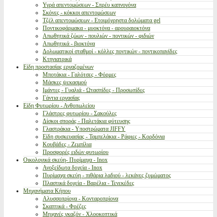
Υγρά απεντομώσεων - Σπρέυ καπνογόνα
Σκόνες - κόκκοι απεντομώσεων
Τζέλ απεντομώσεων - Ετοιμόχρηστα δολώματα gel
Ποντικοφάρμακα - μυοκτόνα - αρουραιοκτόνα
Απωθητικά ζώων - πουλιών - ποντικών - φιδιών
Απωθητικά - βιοκτόνα
Δολωματικοί σταθμοί - κόλλες ποντικών - ποντικοπαγίδες
Κτηνιατρικά
Είδη προστασίας εργαζομένων
Μποτάκια - Γαλότσες - Φόρμες
Μάσκες ψεκασμού
Ιμάντες - Γυαλιά - Ωτασπίδες - Προσωπίδες
Γάντια εργασίας
Είδη Φυτωρίου - Ανθοπωλείου
Γλάστρες φυτωρίου - Σακούλες
Δίσκοι σποράς - Παλετάκια φύτευσης
Γλαστράκια - Υποστρώματα JIFFY
Είδη συσκευασίας - Ταμπελάκια - Ράφιες - Κορδόνια
Κουβάδες - Ζεμπίλια
Προσφορές ειδών φυτωρίου
Οικολογικά σκεύη- Πυρίμαχα - Inox
Ανοξείδωτα δοχεία - Inox
Πυρίμαχα σκεύη - πιθάρια λαδιού - λεκάνες ζυμώματος
Πλαστικά δοχεία - Βαρέλια - Τενεκέδες
Μηχανήματα Κήπου
Αλυσσοπρίονα - Κονταροπρίονα
Σκαπτικά - Φρέζες
Μηχανές γκαζόν - Χλοοκοπτικά