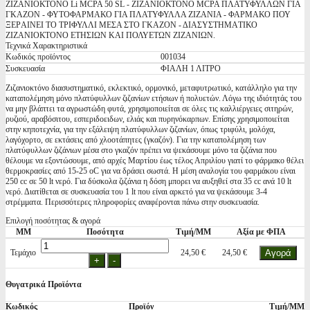
ΖΙΖΑΝΙΟΚΤΟΝΟ Li MCPA 50 SL - ΖΙΖΑΝΙΟΚΤΟΝΟ MCPA ΠΛΑΤΥΦΥΛΛΩΝ ΓΙΑ
ΓΚΑΖΟΝ - ΦΥΤΟΦΑΡΜΑΚΟ ΓΙΑ ΠΛΑΤΥΦΥΛΛΑ ΖΙΖΑΝΙΑ - ΦΑΡΜΑΚΟ ΠΟΥ
ΞΕΡAIΝΕΙ ΤΟ ΤΡΙΦΥΛΛΙ ΜΕΣΑ ΣΤΟ ΓΚΑΖΟΝ - ΔΙΑΣΥΣΤΗΜAΤΙΚΟ
ΖΙΖΑΝΙΟΚΤΟΝΟ ΕΤΗΣΙΩΝ ΚΑΙ ΠΟΛΥΕΤΩΝ ΖΙΖΑΝΙΩΝ.
Τεχνικά Χαρακτηριστικά
Κωδικός προϊόντος
001034
Συσκευασία
ΦΙΑΛΗ 1 ΛΙΤΡΟ
Ζιζανιοκτόνο διασυστηματικό, εκλεκτικό, ορμονικό, μεταφυτρωτικό, κατάλληλο για την
καταπολέμηση μόνο πλατύφυλλων ζιζανίων ετήσιων ή πολυετών. Λόγω της ιδιότητάς του
να μην βλάπτει τα αγρωστώδη φυτά, χρησιμοποιείται σε όλες τις καλλιέργειες σιτηρών,
ρυζιού, αραβόσιτου, εσπεριδοειδων, ελιάς και πυρηνόκαρπων. Επίσης χρησιμοποιείται
στην κηποτεχνία, για την εξάλειψη πλατύφυλλων ζιζανίων, όπως τριφύλι, μολόχα,
λαγόχορτο, σε εκτάσεις από χλοοτάπητες (γκαζόν). Για την καταπολέμηση των
πλατύφυλλων ζιζάνιων μέσα στο γκαζόν πρέπει να ψεκάσουμε μόνο τα ζιζάνια που
θέλουμε να εξoντώσουμε, από αρχές Μαρτίου έως τέλος Απριλίου γιατί το φάρμακο θέλει
θερμοκρασίες από 15-25 οC για να δράσει σωστά. Η μέση αναλογία του φαρμάκου είναι
250 cc σε 50 lt νερό. Για δύσκολα ζιζάνια η δόση μπορει να αυξηθεί στα 35 cc ανά 10 lt
νερό. Διατίθεται σε συσκευασία του 1 lt που είναι αρκετό για να ψεκάσουμε 3-4
στρέμματα. Περισσότερες πληροφορίες αναφέρονται πάνω στην συσκευασία.
Επιλογή ποσότητας & αγορά
ΜΜ
Ποσότητα
Τιμή/ΜΜ
Αξία με ΦΠΑ
Τεμάχιο
24,50 €
24,50 €
Θυγατρικά Προϊόντα
Κωδικός
Προϊόν
Τιμή/ΜΜ