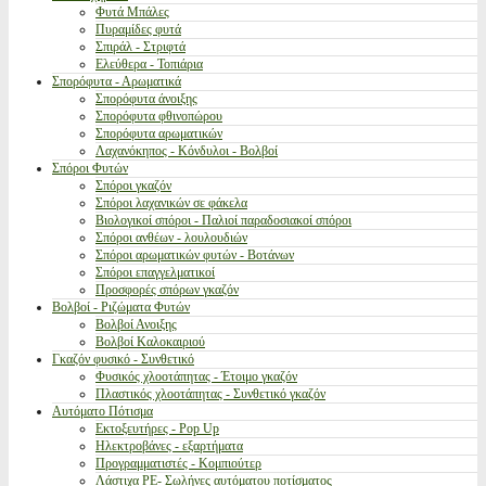
Φυτά Μπάλες
Πυραμίδες φυτά
Σπιράλ - Στριφτά
Ελεύθερα - Τοπιάρια
Σπορόφυτα - Αρωματικά
Σπορόφυτα άνοιξης
Σπορόφυτα φθινοπώρου
Σπορόφυτα αρωματικών
Λαχανόκηπος - Κόνδυλοι - Βολβοί
Σπόροι Φυτών
Σπόροι γκαζόν
Σπόροι λαχανικών σε φάκελα
Βιολογικοί σπόροι - Παλιοί παραδοσιακοί σπόροι
Σπόροι ανθέων - λουλουδιών
Σπόροι αρωματικών φυτών - Βοτάνων
Σπόροι επαγγελματικοί
Προσφορές σπόρων γκαζόν
Βολβοί - Ριζώματα Φυτών
Βολβοί Ανοιξης
Βολβοί Καλοκαιριού
Γκαζόν φυσικό - Συνθετικό
Φυσικός χλοοτάπητας - Έτοιμο γκαζόν
Πλαστικός χλοοτάπητας - Συνθετικό γκαζόν
Αυτόματο Πότισμα
Εκτοξευτήρες - Pop Up
Ηλεκτροβάνες - εξαρτήματα
Προγραμματιστές - Κομπιούτερ
Λάστιχα PE- Σωλήνες αυτόματου ποτίσματος