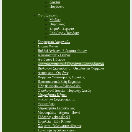
Κάκτοι
Παχύφυτα
Φυτά Σχήματα
Μπάλες
Πυραμίδες
Σπιράλ - Στριφτά
Ελεύθερα - Τοπιάρια
Σπορόφυτα Λαχανικών
Σπόροι Φυτών
Βολβοί Ανθεων - Ριζώματα Φυτών
Χλοοτάπητας - Γκαζόν
Αυτόματο Πότισμα
Φυτοπροστατευτικά Προϊόντα - Φυτοφάρμακα
Βιολογικά Σκευάσματα - Οικολογικά Φάρμακα
Λιπάσματα - Ορμόνες
Φάρμακα Υγειονομικής Σημασίας
Προστατευτικά Είδη Εργασίας
Είδη Φυτωρίου - Ανθοπωλείου
Οικολογικά Δοχεία - Πυρίμαχα Σκεύη
Μηχανήματα Κήπου
Ψεκαστικά Συγκροτήματα
Ψεκαστήρες
Μηχανήματα Ελαιοκομίας
Μουσαμάδες - Δίχτυα - Πανιά
Γλάστρες - Φερ Φορζέ
Εργαλεία - Είδη Κήπου
Χώματα - Βελτιωτικά εδάφους
Εμποτισμένη ξυλεία κήπου