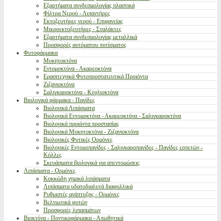
Εξαρτήματα συνδεσμολογίας πλαστικά
Φίλτρα Νερού - Λιπαντήρες
Εκτοξευτήρες νερού - Επιφανείας
Μικροεκτοξευτήρες - Σταλάκτες
Εξαρτήματα συνδεσμολογίας μεταλλικά
Προσφορές αυτόματου ποτίσματος
Φυτοφάρμακα
Μυκητοκτόνα
Εντομοκτόνα - Ακαρεοκτόνα
Ερασιτεχνικά Φυτοπροστατευτικά Προιόντα
Ζιζανιοκτόνα
Σαλιγκαροκτόνα - Κοχλιοκτόνα
Βιολογικά φάρμακα - Παγίδες
Βιολογικά Λιπάσματα
Βιολογικά Εντομοκτόνα - Ακαρεοκτόνα - Σαλιγκαροκτόνα
Βιολογικά προιόντα προστασίας
Βιολογικά Μυκητοκτόνα - Ζιζανιοκτόνα
Βιολογικές Φυτικές Ορμόνες
Βιολογικές Εντομοπαγίδες - Σαλιγκαροπαγίδες - Παγίδες ερπετών -
Κόλλες
Σκευάσματα βιολογικά για απεντομώσεις
Λιπάσματα - Ορμόνες
Κοκκώδη χημικά λιπάσματα
Λιπάσματα υδατοδιαλυτά διαφυλλικά
Ρυθμιστές ανάπτυξης - Ορμόνες
Βελτιωτικά φυτών
Προσφορές λιπασμάτων
Βιοκτόνα - Ποντικοφάρμακα - Απωθητικά