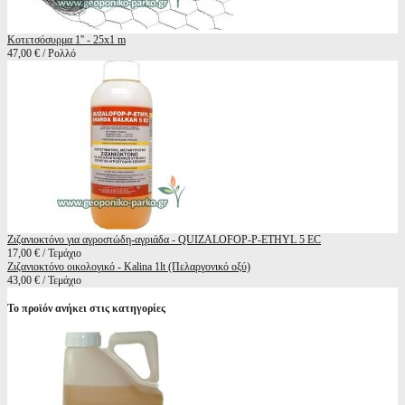
Κοτετσόσυρμα 1'' - 25x1 m
47,00 € / Ρολλό
Ζιζανιοκτόνο για αγροστώδη-αγριάδα - QUIZALOFOP-P-ETHYL 5 EC
17,00 € / Τεμάχιο
Ζιζανιοκτόνο οικολογικό - Kalina 1lt (Πελαργονικό οξύ)
43,00 € / Τεμάχιο
Το προϊόν ανήκει στις κατηγορίες