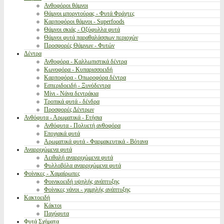
Ανθοφόροι θάμνοι
Θάμνοι μπορντούρας - Φυτά Φράχτες
Καρποφόροι θάμνοι - Superfoods
Θάμνοι σκιάς - Οξύφυλλα φυτά
Θάμνοι φυτά παραθαλάσσιων περιοχών
Προσφορές Θάμνων - Φυτών
Δέντρα
Ανθοφόρα - Καλλωπιστικά δέντρα
Κωνοφόρα - Κυπαρισσοειδή
Καρποφόρα - Οπωροφόρα δέντρα
Εσπεριδοειδή - Ξυνόδεντρα
Μίνι - Νάνα δεντράκια
Τροπικά φυτά - δένδρα
Προσφορές Δέντρων
Ανθόφυτα - Αρωματικά - Ετήσια
Ανθόφυτα - Πολυετή ανθοφόρα
Εποχιακά φυτά
Αρωματικά φυτά - Φαρμακευτικά - Βότανα
Αναρριχώμενα φυτά
Αειθαλή αναρριχώμενα φυτά
Φυλλοβόλα αναρριχώμενα φυτά
Φοίνικες - Χαμαίρωπες
Φοινικοειδή υψηλής ανάπτυξης
Φοίνικες νάνοι - χαμηλής ανάπτυξης
Κακτοειδή
Κάκτοι
Παχύφυτα
Φυτά Σχήματα