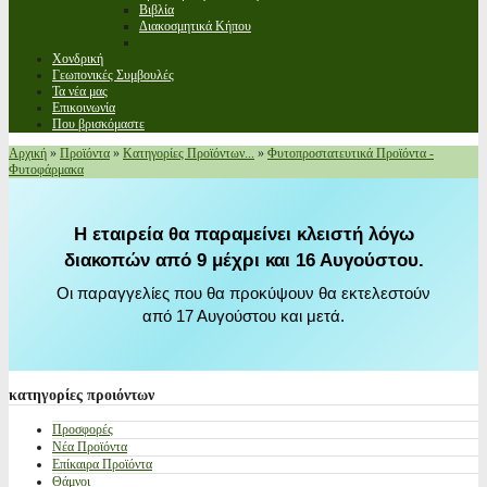
Βιβλία
Διακοσμητικά Κήπου
Χονδρική
Γεωπονικές Συμβουλές
Τα νέα μας
Επικοινωνία
Που βρισκόμαστε
Αρχική
»
Προϊόντα
»
Κατηγορίες Προϊόντων...
»
Φυτοπροστατευτικά Προϊόντα -
Φυτοφάρμακα
Η εταιρεία θα παραμείνει κλειστή λόγω
διακοπών από 9 μέχρι και 16 Αυγούστου.
Οι παραγγελίες που θα προκύψουν θα εκτελεστούν
από 17 Αυγούστου και μετά.
κατηγορίες
προιόντων
Προσφορές
Νέα Προϊόντα
Επίκαιρα Προϊόντα
Θάμνοι