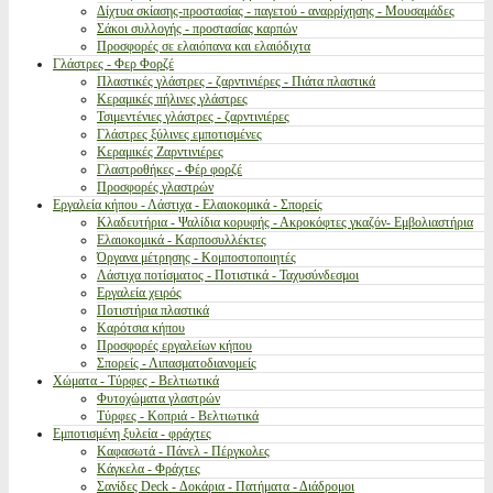
Δίχτυα σκίασης-προστασίας - παγετού - αναρρίχησης - Μουσαμάδες
Σάκοι συλλογής - προστασίας καρπών
Προσφορές σε ελαιόπανα και ελαιόδιχτα
Γλάστρες - Φερ Φορζέ
Πλαστικές γλάστρες - ζαρντινιέρες - Πιάτα πλαστικά
Κεραμικές πήλινες γλάστρες
Τσιμεντένιες γλάστρες - ζαρντινιέρες
Γλάστρες ξύλινες εμποτισμένες
Κεραμικές Ζαρντινιέρες
Γλαστροθήκες - Φέρ φορζέ
Προσφορές γλαστρών
Εργαλεία κήπου - Λάστιχα - Ελαιοκομικά - Σπορείς
Κλαδευτήρια - Ψαλίδια κορυφής - Ακροκόφτες γκαζόν- Εμβολιαστήρια
Ελαιοκομικά - Καρποσυλλέκτες
Όργανα μέτρησης - Κομποστοποιητές
Λάστιχα ποτίσματος - Ποτιστικά - Ταχυσύνδεσμοι
Εργαλεία χειρός
Ποτιστήρια πλαστικά
Καρότσια κήπου
Προσφορές εργαλείων κήπου
Σπορείς - Λιπασματοδιανομείς
Χώματα - Τύρφες - Βελτιωτικά
Φυτοχώματα γλαστρών
Τύρφες - Κοπριά - Βελτιωτικά
Εμποτισμένη ξυλεία - φράχτες
Καφασωτά - Πάνελ - Πέργκολες
Κάγκελα - Φράχτες
Σανίδες Deck - Δοκάρια - Πατήματα - Διάδρομοι