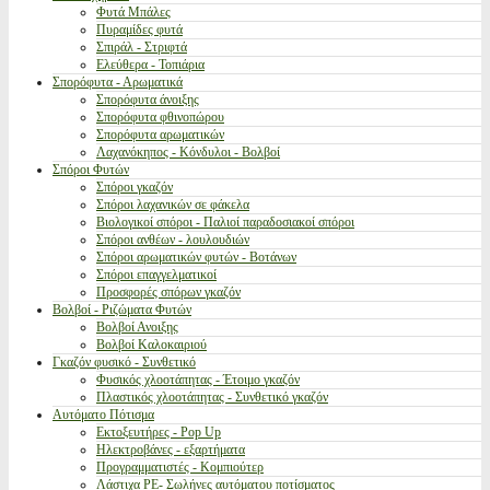
Φυτά Μπάλες
Πυραμίδες φυτά
Σπιράλ - Στριφτά
Ελεύθερα - Τοπιάρια
Σπορόφυτα - Αρωματικά
Σπορόφυτα άνοιξης
Σπορόφυτα φθινοπώρου
Σπορόφυτα αρωματικών
Λαχανόκηπος - Κόνδυλοι - Βολβοί
Σπόροι Φυτών
Σπόροι γκαζόν
Σπόροι λαχανικών σε φάκελα
Βιολογικοί σπόροι - Παλιοί παραδοσιακοί σπόροι
Σπόροι ανθέων - λουλουδιών
Σπόροι αρωματικών φυτών - Βοτάνων
Σπόροι επαγγελματικοί
Προσφορές σπόρων γκαζόν
Βολβοί - Ριζώματα Φυτών
Βολβοί Ανοιξης
Βολβοί Καλοκαιριού
Γκαζόν φυσικό - Συνθετικό
Φυσικός χλοοτάπητας - Έτοιμο γκαζόν
Πλαστικός χλοοτάπητας - Συνθετικό γκαζόν
Αυτόματο Πότισμα
Εκτοξευτήρες - Pop Up
Ηλεκτροβάνες - εξαρτήματα
Προγραμματιστές - Κομπιούτερ
Λάστιχα PE- Σωλήνες αυτόματου ποτίσματος