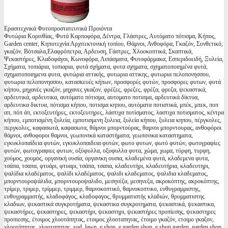
Ερασιτεχνικά Φυτοπροστατευτικά Προιόντα
Φυτώρια Κορινθίας, Φυτά Καρποφόρα, Δέντρα, Γλάστρες, Αυτόματο πότισμα, Κήπος,
Garden center, Κηποτεχνία Αρχιτεκτονική τοπίου, Θάμνοι, Ανθοφόρα, Γκαζόν, Συνθετικό,
γκαζόν, Βότσαλα,Ελαφρόπετρα, Αρδευση, Γάστρες, Χλοοκοπτικά, Σκαπτικά,
Ψεκαστήρες, Κλαδοφάγοι, Κωνοφόρα, Λιπάσματα, Φυτοφάρμακα, Εσπεριδοειδή, Ξυλεία,
Σχήματα, τοπιάρια, τοπιαρια, φυτά σχήματα, φυτα σχηματα, σχηματοποιημένα φυτά,
σχηματοποιημενα φυτα, φυτώρια αττικής, φυτωρια αττικης, φυτωρια πελοπονησσου,
φυτωρια πελοπονησσου, κατασκευές κήπων, προσφορές φυτών, προσφορες φυτων, φυτά
κήπου, μηχανές γκαζόν, μηχανες γκαζον, φρέζες, φρεζες, φρέζα, φρεζα, ψεκαστικά,
αρδευτικά, αρδευτικα, αυτόματο πότισμα, αυτοματο ποτισμα, αρδευτικά δίκτυα,
αρδευτικα δικτυα, πότισμα κήπου, ποτισμα κηπου, αυτόματα ποτιστικά, μπέκ, μπεκ, ποπ
απ, πόπ άπ, εκτοξευτήρες, εκτοξευτηρες, λάστιχα ποτίσματος, λαστιχα ποτισματος, κέντρα
κήπου, εμποτισμένη ξυλεία, εμποτισμενη ξυλεια, ξυλεία κήπου, ξυλεια κηπου, πέργκολες,
περγκολες, καφασωτά, καφασωτα, θάμνοι μπορντούρας, θαμνοι μπορντουρας, ανθοφόροι
θάμνοι, ανθοφοροι θαμνοι, γεωπονικά καταστήματα, γεωπονικα καταστηματα,
εγκυκλοπαίδεια φυτών, εγκυκλοπαιδεια φυτών, φωτο φυτων, φωτό φυτών, φωτογραφίες
φυτών, φωτογραφιες φυτων, οξύφυλλα, οξυφυλλα φυτα, χώμα, χωμα, τύρφη, τυρφη,
χούμος, χουμος, οργανική ουσία, οργανικη ουσια, κλαδεμένα φυτά, κλαδεμενα φυτα,
τσάπα, τσαπα, φτυάρι, φτυαρι, τσάπα, τσαπα, κλαδευτήρι, κλαδευτήρια, κλαδευτηρι,
ψαλίδια κλαδέματος, ψαλίδι κλαδέματος, ψαλιδι κλαδεματος, ψαλιδια κλαδεματος,
μπορντουροψάλιδα, μπορντουροψαλιδο, μεσηνέζα, μεσηνεζα, ακροκόπτης, ακροκόπτης,
τρίμερ, τριμερ, τρίμμερ, τριμμερ, θαμνοκοπτικό, θαμνοκοπτικο, ευθυγραμμιστης,
ευθυγραμμιστής, κλαδοφάγος, κλαδοφαγος, θρυμματιστής κλαδιών, θρυμματιστης
κλαδιων, ψεκαστικά συγκροτήματα, ψεκαστικα συγκροτηματα, ψεκαστικά, ψεκαστικα,
ψεκαστήρες, ψεκαστηρες, ψεκαστήρι, ψεκαστηρι, ψεκαστήρες προπίεσης, ψεκαστηρες
προπιεσης, έτοιμος χλοοτάπητας, ετοιμος χλοοταπητας, έτοιμο γκαζόν, ετοιμο γκαζον,
χλοοτάπητας, χλοοταπητας, sod, lawn, e shop, e garden shop, e shop garden, garden shop,