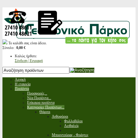
Το καλάθι σας είναι άδειο.
Σύνολο :
0,00 €
Καλώς ήρθατε
Σύνδεση | Εγγραφή
Αρχική
Η εταιρεία
Προϊόντα
Προσφορές...
Νέα Προϊόντα...
Επίκαιρα προϊόντα
Κατηγορίες Προϊόντων...
Θάμνοι
Ανθοφόροι
Φυλλοβόλοι
Αειθαλείς
Μπορντούρας - Φράχτες