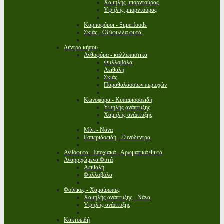
Χαμηλής μπορντούρας
Υψηλής μπορντούρας
Καρποφόροι - Superfoods
Σκιάς - Οξύφυλλα φυτά
Δέντρα κήπου
Ανθοφόρα - καλλωπιστικά
Φυλλοβόλα
Αειθαλή
Σκιάς
Παραθαλάσσιων περιοχών
Κωνοφόρα - Κυπαρισσοειδή
Υψηλής ανάπτυξης
Χαμηλής ανάπτυξης
Μίνι - Νάνα
Εσπεριδοειδή - Ξυνόδεντρα
Ανθόφυτα - Εποχιακά - Αρωματικά Φυτά
Αναρριχώμενα Φυτά
Αειθαλή
Φυλλοβόλα
Φοίνικες - Χαμαίρωπες
Χαμηλής ανάπτυξης - Νάνα
Υψηλής ανάπτυξης
Κακτοειδή