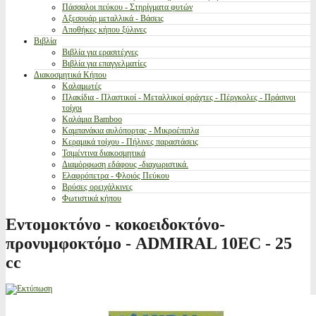
Πάσσαλοι πεύκου - Στηρίγματα φυτών
Αξεσουάρ μεταλλικά - Βάσεις
Αποθήκες κήπου ξύλινες
Βιβλία
Βιβλία για ερασιτέχνες
Βιβλία για επαγγελματίες
Διακοσμητικά Κήπου
Καλαμωτές
Πλακίδια - Πλαστικοί - Μεταλλικοί φράχτες - Πέργκολες - Πράσινοι
τοίχοι
Καλάμια Bamboo
Καμπανάκια αυλόπορτας - Μικροέπιπλα
Κεραμικά τοίχου - Πήλινες παραστάσεις
Τσιμέντινα διακοσμητικά
Διαμόρφωση εδάφους -διαχωριστικά.
Ελαφρόπετρα - Φλοιός Πεύκου
Βρύσες ορειχάλκινες
Φωτιστικά κήπου
Εντομοκτόνο - κοκοειδοκτόνο-
προνυμφοκτόμο - ADMIRAL 10EC - 25
cc