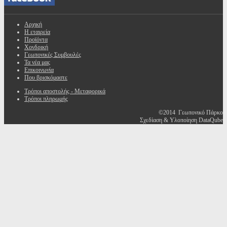
Αρχική
Η εταιρεία
Προϊόντα
Χονδρική
Γεωπονικές Συμβουλές
Τα νέα μας
Επικοινωνία
Που βρισκόμαστε
Τρόποι αποστολής - Μεταφορικά
Τρόποι πληρωμής
©2014 Γεωπονικό Πάρκο
Σχεδίαση & Υλοποίηση DataQube