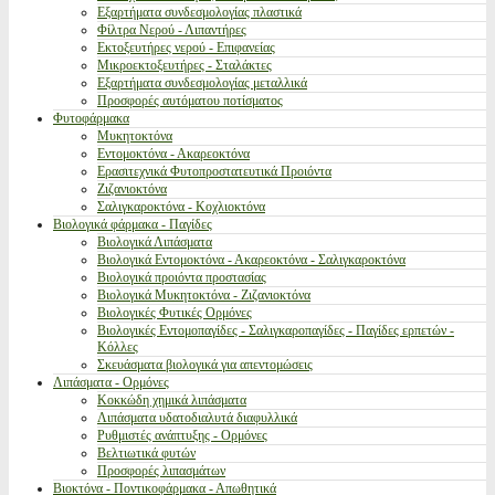
Εξαρτήματα συνδεσμολογίας πλαστικά
Φίλτρα Νερού - Λιπαντήρες
Εκτοξευτήρες νερού - Επιφανείας
Μικροεκτοξευτήρες - Σταλάκτες
Εξαρτήματα συνδεσμολογίας μεταλλικά
Προσφορές αυτόματου ποτίσματος
Φυτοφάρμακα
Μυκητοκτόνα
Εντομοκτόνα - Ακαρεοκτόνα
Ερασιτεχνικά Φυτοπροστατευτικά Προιόντα
Ζιζανιοκτόνα
Σαλιγκαροκτόνα - Κοχλιοκτόνα
Βιολογικά φάρμακα - Παγίδες
Βιολογικά Λιπάσματα
Βιολογικά Εντομοκτόνα - Ακαρεοκτόνα - Σαλιγκαροκτόνα
Βιολογικά προιόντα προστασίας
Βιολογικά Μυκητοκτόνα - Ζιζανιοκτόνα
Βιολογικές Φυτικές Ορμόνες
Βιολογικές Εντομοπαγίδες - Σαλιγκαροπαγίδες - Παγίδες ερπετών -
Κόλλες
Σκευάσματα βιολογικά για απεντομώσεις
Λιπάσματα - Ορμόνες
Κοκκώδη χημικά λιπάσματα
Λιπάσματα υδατοδιαλυτά διαφυλλικά
Ρυθμιστές ανάπτυξης - Ορμόνες
Βελτιωτικά φυτών
Προσφορές λιπασμάτων
Βιοκτόνα - Ποντικοφάρμακα - Απωθητικά