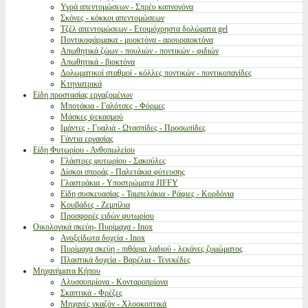
Υγρά απεντομώσεων - Σπρέυ καπνογόνα
Σκόνες - κόκκοι απεντομώσεων
Τζέλ απεντομώσεων - Ετοιμόχρηστα δολώματα gel
Ποντικοφάρμακα - μυοκτόνα - αρουραιοκτόνα
Απωθητικά ζώων - πουλιών - ποντικών - φιδιών
Απωθητικά - βιοκτόνα
Δολωματικοί σταθμοί - κόλλες ποντικών - ποντικοπαγίδες
Κτηνιατρικά
Είδη προστασίας εργαζομένων
Μποτάκια - Γαλότσες - Φόρμες
Μάσκες ψεκασμού
Ιμάντες - Γυαλιά - Ωτασπίδες - Προσωπίδες
Γάντια εργασίας
Είδη Φυτωρίου - Ανθοπωλείου
Γλάστρες φυτωρίου - Σακούλες
Δίσκοι σποράς - Παλετάκια φύτευσης
Γλαστράκια - Υποστρώματα JIFFY
Είδη συσκευασίας - Ταμπελάκια - Ράφιες - Κορδόνια
Κουβάδες - Ζεμπίλια
Προσφορές ειδών φυτωρίου
Οικολογικά σκεύη- Πυρίμαχα - Inox
Ανοξείδωτα δοχεία - Inox
Πυρίμαχα σκεύη - πιθάρια λαδιού - λεκάνες ζυμώματος
Πλαστικά δοχεία - Βαρέλια - Τενεκέδες
Μηχανήματα Κήπου
Αλυσσοπρίονα - Κονταροπρίονα
Σκαπτικά - Φρέζες
Μηχανές γκαζόν - Χλοοκοπτικά