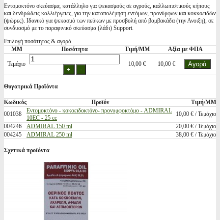
Εντομοκτόνο σκεύασμα, κατάλληλο για ψεκασμούς σε αγρούς, καλλωπιστικούς κήπους
και δενδρώδεις καλλιέργειες, για την καταπολέμηση εντόμων, προνύμφων και κοκκοειδών
(ψώρες). Ιδανικό για ψεκασμό των πεύκων με προσβολή από βαμβακάδα (την Ανοιξη), σε
συνδυασμό με το παραφινικό σκεύασμα (λάδι) Support.
Επιλογή ποσότητας & αγορά
ΜΜ
Ποσότητα
Τιμή/ΜΜ
Αξία με ΦΠΑ
Τεμάχιο
10,00 €
10,00 €
Θυγατρικά Προϊόντα
Κωδικός
Προϊόν
Τιμή/ΜΜ
Εντομοκτόνο - κοκοειδοκτόνο- προνυμφοκτόμο - ADMIRAL
001038
10,00 € / Τεμάχιο
10EC - 25 cc
004246
ADMIRAL 150 ml
20,00 € / Τεμάχιο
004245
ADMIRAL 250 ml
38,00 € / Τεμάχιο
Σχετικά προϊόντα