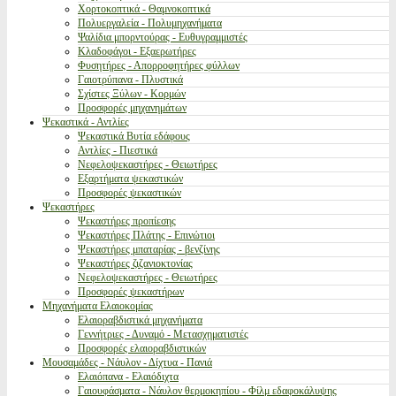
Χορτοκοπτικά - Θαμνοκοπτικά
Πολυεργαλεία - Πολυμηχανήματα
Ψαλίδια μπορντούρας - Ευθυγραμμιστές
Κλαδοφάγοι - Εξαερωτήρες
Φυσητήρες - Απορροφητήρες φύλλων
Γαιοτρύπανα - Πλυστικά
Σχίστες Ξύλων - Κορμών
Προσφορές μηχανημάτων
Ψεκαστικά - Αντλίες
Ψεκαστικά Βυτία εδάφους
Αντλίες - Πιεστικά
Νεφελοψεκαστήρες - Θειωτήρες
Εξαρτήματα ψεκαστικών
Προσφορές ψεκαστικών
Ψεκαστήρες
Ψεκαστήρες προπίεσης
Ψεκαστήρες Πλάτης - Επινώτιοι
Ψεκαστήρες μπαταρίας - βενζίνης
Ψεκαστήρες ζιζανιοκτονίας
Νεφελοψεκαστήρες - Θειωτήρες
Προσφορές ψεκαστήρων
Μηχανήματα Ελαιοκομίας
Ελαιοραβδιστικά μηχανήματα
Γεννήτριες - Δυναμό - Μετασχηματιστές
Προσφορές ελαιοραβδιστικών
Μουσαμάδες - Νάυλον - Δίχτυα - Πανιά
Ελαιόπανα - Ελαιόδιχτα
Γαιουφάσματα - Νάυλον θερμοκηπίου - Φίλμ εδαφοκάλυψης