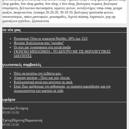
shop garden, free shop garden, free shop, e free shop, βιολογικη ντοματα, βιολογικα
σπορόφυτα, βελτιωτικα σκευασματα, ορμονες φυτων, εκτοξευτηρες τσαφ-τσαφ, μειγμα
γκαζον, ακαρεοκτόνα, λιπασμα 20-20-20, 30-10-10, βιολογικη προστασία φυτων,
πατατοσπορος, σακοι μανιταριών, μουσαμάδες, διχτυά σκίασης λαχανικών, pop-up
γραναζωτα γηπέδων, ζιζανιοκτόνα
τα
νέα μας
Προσφορά: Όλοι οι χειμερινοί Βολβόι -50% έως 15/2
Φειγιόα: Καλλιέργεια απο ''χρυσάφι''
Oι νέοι μας λογαριασμοί στα social media
ΓΚΙΝΓΚΟ ΜΠΙΛΟΜΠΑ - ΤΟ ΔΕΝΤΡΟ ΜΕ ΤΙΣ ΘΕΡΑΠΕΥΤΙΚΕΣ
ΙΔΙΟΤΗΤΕΣ
γεωπονικές
συμβουλές
Πότε να φυτέψω την λεβάντα μου ;
Λίπανση πατάτας - Πότε και πώς γίνεται.
Καλλωπιστικά φυτά που αντέχουν σε σκιά.
Ελιά: Πως αυξάνουμε την ανθοφορία, το ποσοστό καρπόδεσης και την
περιεκτικότητα των καρπών σε λάδι
ωράριο
Δευτέρα|Τετάρτη
09:00-16:00
Τρίτη|Πέμπτη|Παρασκευή
09:00-16:00