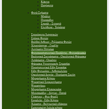
Κάκτοι
Παχύφυτα
Φυτά Σχήματα
Μπάλες
Πυραμίδες
Σπιράλ - Στριφτά
Ελεύθερα - Τοπιάρια
Σπορόφυτα Λαχανικών
Σπόροι Φυτών
Βολβοί Ανθεων - Ριζώματα Φυτών
Χλοοτάπητας - Γκαζόν
Αυτόματο Πότισμα
Φυτοπροστατευτικά Προϊόντα - Φυτοφάρμακα
Βιολογικά Σκευάσματα - Οικολογικά Φάρμακα
Λιπάσματα - Ορμόνες
Φάρμακα Υγειονομικής Σημασίας
Προστατευτικά Είδη Εργασίας
Είδη Φυτωρίου - Ανθοπωλείου
Οικολογικά Δοχεία - Πυρίμαχα Σκεύη
Μηχανήματα Κήπου
Ψεκαστικά Συγκροτήματα
Ψεκαστήρες
Μηχανήματα Ελαιοκομίας
Μουσαμάδες - Δίχτυα - Πανιά
Γλάστρες - Φερ Φορζέ
Εργαλεία - Είδη Κήπου
Χώματα - Βελτιωτικά εδάφους
Εμποτισμένη ξυλεία κήπου