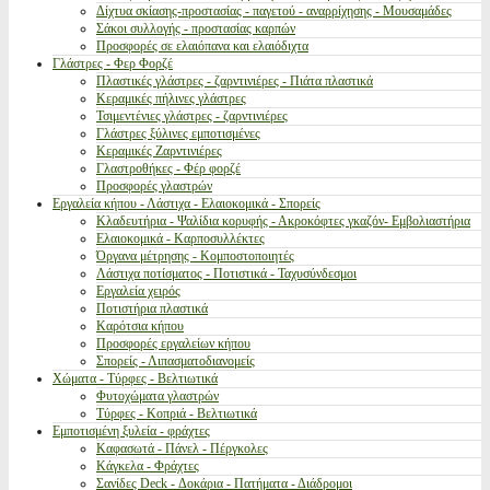
Δίχτυα σκίασης-προστασίας - παγετού - αναρρίχησης - Μουσαμάδες
Σάκοι συλλογής - προστασίας καρπών
Προσφορές σε ελαιόπανα και ελαιόδιχτα
Γλάστρες - Φερ Φορζέ
Πλαστικές γλάστρες - ζαρντινιέρες - Πιάτα πλαστικά
Κεραμικές πήλινες γλάστρες
Τσιμεντένιες γλάστρες - ζαρντινιέρες
Γλάστρες ξύλινες εμποτισμένες
Κεραμικές Ζαρντινιέρες
Γλαστροθήκες - Φέρ φορζέ
Προσφορές γλαστρών
Εργαλεία κήπου - Λάστιχα - Ελαιοκομικά - Σπορείς
Κλαδευτήρια - Ψαλίδια κορυφής - Ακροκόφτες γκαζόν- Εμβολιαστήρια
Ελαιοκομικά - Καρποσυλλέκτες
Όργανα μέτρησης - Κομποστοποιητές
Λάστιχα ποτίσματος - Ποτιστικά - Ταχυσύνδεσμοι
Εργαλεία χειρός
Ποτιστήρια πλαστικά
Καρότσια κήπου
Προσφορές εργαλείων κήπου
Σπορείς - Λιπασματοδιανομείς
Χώματα - Τύρφες - Βελτιωτικά
Φυτοχώματα γλαστρών
Τύρφες - Κοπριά - Βελτιωτικά
Εμποτισμένη ξυλεία - φράχτες
Καφασωτά - Πάνελ - Πέργκολες
Κάγκελα - Φράχτες
Σανίδες Deck - Δοκάρια - Πατήματα - Διάδρομοι