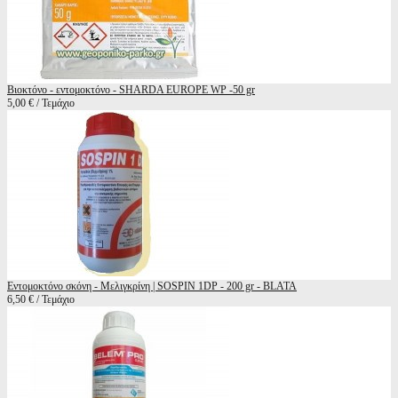
Βιοκτόνο - εντομοκτόνο - SHARDA EUROPE WP -50 gr
5,00 € / Τεμάχιο
Εντομοκτόνο σκόνη - Μελιγκρίνη | SOSPIN 1DP - 200 gr - BLATA
6,50 € / Τεμάχιο