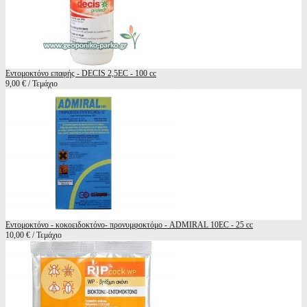
Εντομοκτόνο επαφής - DECIS 2,5EC - 100 cc
9,00 € / Τεμάχιο
Εντομοκτόνο - κοκοειδοκτόνο- προνυμφοκτόμο - ADMIRAL 10EC - 25 cc
10,00 € / Τεμάχιο