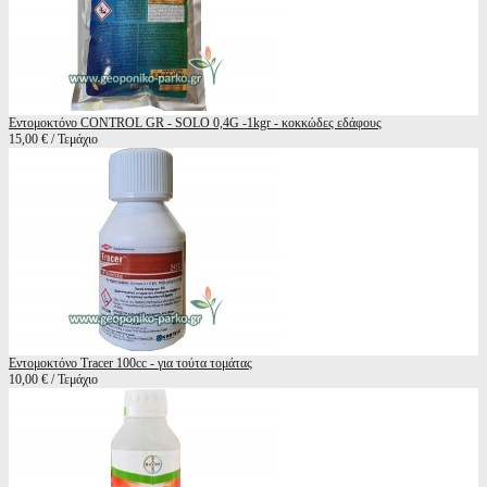
Εντομοκτόνο CONTROL GR - SOLO 0,4G -1kgr - κοκκώδες εδάφους
15,00 € / Τεμάχιο
Εντομοκτόνο Tracer 100cc - για τούτα τομάτας
10,00 € / Τεμάχιο