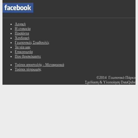
Αρχική
Η εταιρεία
Προϊόντα
Χονδρική
Γεωπονικές Συμβουλές
Τα νέα μας
Επικοινωνία
Που βρισκόμαστε
Τρόποι αποστολής - Μεταφορικά
Τρόποι πληρωμής
©2014 Γεωπονικό Πάρκο
Σχεδίαση & Υλοποίηση DataQube