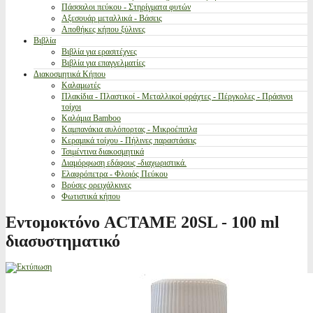
Πάσσαλοι πεύκου - Στηρίγματα φυτών
Αξεσουάρ μεταλλικά - Βάσεις
Αποθήκες κήπου ξύλινες
Βιβλία
Βιβλία για ερασιτέχνες
Βιβλία για επαγγελματίες
Διακοσμητικά Κήπου
Καλαμωτές
Πλακίδια - Πλαστικοί - Μεταλλικοί φράχτες - Πέργκολες - Πράσινοι
τοίχοι
Καλάμια Bamboo
Καμπανάκια αυλόπορτας - Μικροέπιπλα
Κεραμικά τοίχου - Πήλινες παραστάσεις
Τσιμέντινα διακοσμητικά
Διαμόρφωση εδάφους -διαχωριστικά.
Ελαφρόπετρα - Φλοιός Πεύκου
Βρύσες ορειχάλκινες
Φωτιστικά κήπου
Εντομοκτόνο ACTAME 20SL - 100 ml
διασυστηματικό