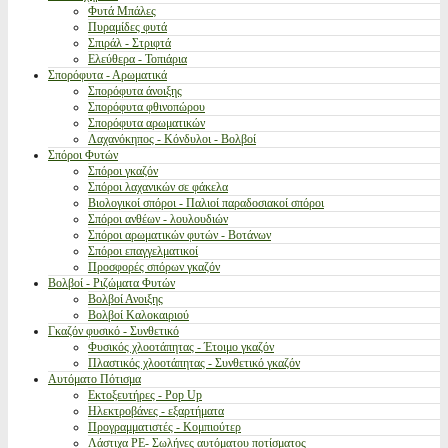
Φυτά Μπάλες
Πυραμίδες φυτά
Σπιράλ - Στριφτά
Ελεύθερα - Τοπιάρια
Σπορόφυτα - Αρωματικά
Σπορόφυτα άνοιξης
Σπορόφυτα φθινοπώρου
Σπορόφυτα αρωματικών
Λαχανόκηπος - Κόνδυλοι - Βολβοί
Σπόροι Φυτών
Σπόροι γκαζόν
Σπόροι λαχανικών σε φάκελα
Βιολογικοί σπόροι - Παλιοί παραδοσιακοί σπόροι
Σπόροι ανθέων - λουλουδιών
Σπόροι αρωματικών φυτών - Βοτάνων
Σπόροι επαγγελματικοί
Προσφορές σπόρων γκαζόν
Βολβοί - Ριζώματα Φυτών
Βολβοί Ανοιξης
Βολβοί Καλοκαιριού
Γκαζόν φυσικό - Συνθετικό
Φυσικός χλοοτάπητας - Έτοιμο γκαζόν
Πλαστικός χλοοτάπητας - Συνθετικό γκαζόν
Αυτόματο Πότισμα
Εκτοξευτήρες - Pop Up
Ηλεκτροβάνες - εξαρτήματα
Προγραμματιστές - Κομπιούτερ
Λάστιχα PE- Σωλήνες αυτόματου ποτίσματος