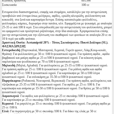
Κωδικός προϊόντος
001396
Συσκευασία
100 cc
Εντομοκτόνο διασυστηματικό, επαφής και στομάχου, κατάλληλο για την αντιμετώπιση
προσβολών από έντομα όπως μελίγκρες, αφίδες, εριώδη αλευρώδη, φυλλοκνίστη και
κοκοειδή στα ξυνά και καρποφόρα δεντρα. Επίσης καταπολεμάει φυλλοδέτες,
φυλλοφάγες κάμπιες, δορυφόρο στην πατάτα, κλπ. Εφαρμόζεται με ψεκασμό, με αναλογία
25-35 cc ανά 100 lt νερό. Στα εσπεριδοειδή για την αντιμετώπιση του φυλλοκνίστη, μπορεί
να εφαρμοστεί και προληπτικό ριζιπότισμα, στην ίδια αναλογία. Χρησιμοποιείται επίσης
για την αντιμετώπιση και την εξόντωση του σκαθαριού των φοινίκων σε αναλογία 20 cc σε
10 lt νερό για κάθε φοίνικα.
Δραστική Ουσία: Acetamiprid 20% - Τύπος Σκευάσματος: Πυκνό Διάλυμα (SL).
ΦΑΣΜΑ ΔΡΑΣΗΣ
Εσπεριδοειδή
(Πορτοκαλιά, Μανταρινιά, Λεμονιά, Γκρεϊπ φρουτ, Λάιμ,Κουμ-κουάτ,
Φράπα): Για φυλλοκνίστη με 50 cc /100 lt ψεκαστικού υγρού. Για πράσινη αφίδα , αφίδα
βαμβακιού και μαύρη αφίδα με 25 cc/100 lt ψεκαστικού υγρού. Για κόκκινη ψώρα,
παρλατόρια και ψευδόκοκκο με 70 cc/100 lt ψεκαστικού υγρού.
Μηλοειδή
(Μηλιά, Αχλαδιά): Για φυλλορύκτες με 25-35 cc/100 cc ψεκαστικού υγρού.
Για πράσινη αφίδα με 25 cc /100 lt ψεκαστικού υγρού. Για ρόδινη αφίδα και αφίδα
αχλαδιού με 25 cc /100 lt ψεκαστικού υγρού. Για καρπόκαψα με 50 cc/100 λίτρα
ψεκαστικού υγρού . Για οπλοκάμπη με 35-50 cc/100 lt ψεκαστικού υγρού.
Πυρηνόκαρπα
(Ροδακινιά, Nεκταρινιά, Βερικοκιά): Για πράσινη αφίδα, φυλλορύκτες και
τζιτζικάκια με 25-35 cc/100 lt ψεκαστικού υγρού. Για αφίδες με 25 cc /100 lt. Για
καρπόκαψα και ανάρσια με 35-50 cc/100 lt ψεκαστικού υγρού. Για θρίπες με 50 cc/100 lt
ψεκαστικού υγρού.
Δαμασκηνιά
: Για αφίδες και φυλλορύκτες με 25 cc σκευάσμ./100 lt ψεκαστικού υγρού.
Για καρπόκαψα με 25 cc σκευάσμ./100 lt ψεκαστικού υγρού.
Κερασιά
: Για ραγολέτη με 35 cc σκευάσμ./100 lt ψεκαστικού υγρού. Για μαύρη αφίδα με
25 cc /100 lt.
Ελιά:
Για πυρηνοτρήτη με 50 cc σκευάσμ./100 lt. Για δάκο της ελιάς με 50 cc