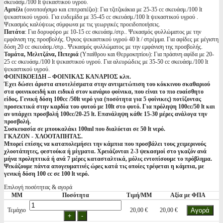
σκευάσμ./100 lt ψεκαστικού υγρού.
Αμπέλι
(οινοποιήσιμο και επιτραπέζιο): Για τζιτζικάκια με 25-35 cc σκευάσμ./100 lt
ψεκαστικού υγρού. Για ευδεμίδα με 35-45 cc σκευάσμ./100 lt ψεκαστικού υγρού .
Ψεκασμός καλύψεως σύμφωνα με τις γεωργικές προειδοποιήσεις.
Πατάτα
: Για δορυφόρο με 10-15 cc σκευάσμ./στρ.. Ψεκασμός φυλλώματος με την
εμφάνιση της προσβολής. Όγκος ψεκαστικού υγρού 40 lt / στρέμμα. Για αφίδες με μέγιστη
δόση 20 cc σκευάσμ./στρ.. Ψεκασμός φυλλώματος με την εμφάνιση της προσβολής.
Τομάτα, Μελιτζάνα, Πιπεριά
(Υπαίθρου και Θερμοκηπίου): Για πράσινη αφίδα με 20-
25 cc σκευάσμ./100 lt ψεκαστικού υγρού. Για αλευρώδεις με 35-50 cc σκευάσμ./100 lt
ψεκαστικού υγρού.
ΦΟΙΝΙΚΟΕΙΔΗ – ΦΟΙΝΙΚΑΣ ΚΑΝΑΡΙΟΣ κλπ.
Έχει δώσει άριστα αποτελέσματα στην αντιμετώπιση του κόκκινου σκαθαριού
στα φοινικοειδή και ειδικά στον κανάριο φοίνικα, που είναι το πιο ευαίσθητο
είδος. Γενική δόση 100cc /50lt νερό για (ποσότητα για 5 φοίνικες) ποτίζοντας
προσεκτικά στην καρδία του φυτού με 10lt στο φυτό. Για πρόληψη 100cc/50 lt και
αν υπάρχει προσβολή 100cc/20-25 lt. Επανάληψη κάθε 15-30 μέρες ανάλογα την
προσβολή.
Συσκευασία σε μπουκαλάκι 100ml που διαλύεται σε 50 lt νερό.
ΓΚΑΖΟΝ - ΧΛΟΟΤΑΠΗΤΑΣ.
Μπορεί επίσης να καταπολεμήσει την κάμπια που προσβάλει τους χειμερινούς
χλοοτάπητες, φεστούκα ή μίγματα. Χρειάζονται 2-3 ψεκασμοί στο γκαζόν ανά
μήνα προληπτικά ή ανά 7 μέρες κατασταλτικά, μόλις εντοπίσουμε το πρόβλημα.
Ψεκάζουμε πάντα απογευματινές ώρες κατά τις οποίες τρέφεται η κάμπια, με
γενική δόση 100 cc σε 100 lt νερό.
Επιλογή ποσότητας & αγορά
ΜΜ
Ποσότητα
Τιμή/ΜΜ
Αξία με ΦΠΑ
Τεμάχιο
20,00 €
20,00 €