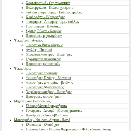
Χορτοκοπτικά - Θαμνοκοπτικά
Πολυεργαλεία - Πολυμηχανήματα
Ψαλίδια μπορντούρας - Ευθυγραμμιστές
Κλαδοφάγοι - Εξαερωτήρες
Φυσητήρες - Απορροφητήρες φύλλων
Γαιοτρύπανα - Πλυστικά
Σχίστες Ξύλων - Κορμών
Προσφορές μηχανημάτων
Ψεκαστικά - Αντλίες
Ψεκαστικά Βυτία εδάφους
Αντλίες - Πιεστικά
Νεφελοψεκαστήρες - Θειωτήρες
Εξαρτήματα ψεκαστικών
Προσφορές ψεκαστικών
Ψεκαστήρες
Ψεκαστήρες προπίεσης
Ψεκαστήρες Πλάτης - Επινώτιοι
Ψεκαστήρες μπαταρίας - βενζίνης
Ψεκαστήρες ζιζανιοκτονίας
Νεφελοψεκαστήρες - Θειωτήρες
Προσφορές ψεκαστήρων
Μηχανήματα Ελαιοκομίας
Ελαιοραβδιστικά μηχανήματα
Γεννήτριες - Δυναμό - Μετασχηματιστές
Προσφορές ελαιοραβδιστικών
Μουσαμάδες - Νάυλον - Δίχτυα - Πανιά
Ελαιόπανα - Ελαιόδιχτα
Γαιουφάσματα - Νάυλον θερμοκηπίου - Φίλμ εδαφοκάλυψης