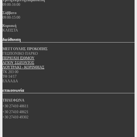
Τρίτη|Πέμπτη|Παρασκευή
09:00-16:00
Σάββατο
09:00-15:00
Κυριακή
ΚΛΕΙΣΤΑ
διεύθυνση
ΜΕΓΓΟΥΛΗΣ ΠΡΟΚΟΠΗΣ
ΓΕΩΠΟΝΙΚΟ ΠΑΡΚΟ
ΠΕΡΙΟΧΗ ΙΣΘΜΟΥ
ΑΓΙΟΥ ΣΩΖΟΝΤΟΣ
ΛΟΥΤΡΑΚΙ - ΚΟΡΙΝΘΙΑΣ
ΤΚ 203 00
ΤΘ 14/17
ΕΛΛΑΔΑ
επικοινωνία
ΤΗΛΕΦΩΝΑ
+30 27410 48611
+30 27410 48621
+30 27410 49302