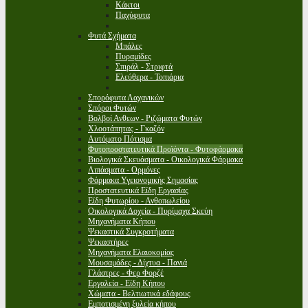
Κάκτοι
Παχύφυτα
Φυτά Σχήματα
Μπάλες
Πυραμίδες
Σπιράλ - Στριφτά
Ελεύθερα - Τοπιάρια
Σπορόφυτα Λαχανικών
Σπόροι Φυτών
Βολβοί Ανθεων - Ριζώματα Φυτών
Χλοοτάπητας - Γκαζόν
Αυτόματο Πότισμα
Φυτοπροστατευτικά Προϊόντα - Φυτοφάρμακα
Βιολογικά Σκευάσματα - Οικολογικά Φάρμακα
Λιπάσματα - Ορμόνες
Φάρμακα Υγειονομικής Σημασίας
Προστατευτικά Είδη Εργασίας
Είδη Φυτωρίου - Ανθοπωλείου
Οικολογικά Δοχεία - Πυρίμαχα Σκεύη
Μηχανήματα Κήπου
Ψεκαστικά Συγκροτήματα
Ψεκαστήρες
Μηχανήματα Ελαιοκομίας
Μουσαμάδες - Δίχτυα - Πανιά
Γλάστρες - Φερ Φορζέ
Εργαλεία - Είδη Κήπου
Χώματα - Βελτιωτικά εδάφους
Εμποτισμένη ξυλεία κήπου