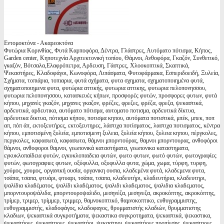
Εντομοκτόνα - Ακαρεοκτόνα
Φυτώρια Κορινθίας, Φυτά Καρποφόρα, Δέντρα, Γλάστρες, Αυτόματο πότισμα, Κήπος,
Garden center, Κηποτεχνία Αρχιτεκτονική τοπίου, Θάμνοι, Ανθοφόρα, Γκαζόν, Συνθετικό,
γκαζόν, Βότσαλα,Ελαφρόπετρα, Αρδευση, Γάστρες, Χλοοκοπτικά, Σκαπτικά,
Ψεκαστήρες, Κλαδοφάγοι, Κωνοφόρα, Λιπάσματα, Φυτοφάρμακα, Εσπεριδοειδή, Ξυλεία,
Σχήματα, τοπιάρια, τοπιαρια, φυτά σχήματα, φυτα σχηματα, σχηματοποιημένα φυτά,
σχηματοποιημενα φυτα, φυτώρια αττικής, φυτωρια αττικης, φυτωρια πελοπονησσου,
φυτωρια πελοπονησσου, κατασκευές κήπων, προσφορές φυτών, προσφορες φυτων, φυτά
κήπου, μηχανές γκαζόν, μηχανες γκαζον, φρέζες, φρεζες, φρέζα, φρεζα, ψεκαστικά,
αρδευτικά, αρδευτικα, αυτόματο πότισμα, αυτοματο ποτισμα, αρδευτικά δίκτυα,
αρδευτικα δικτυα, πότισμα κήπου, ποτισμα κηπου, αυτόματα ποτιστικά, μπέκ, μπεκ, ποπ
απ, πόπ άπ, εκτοξευτήρες, εκτοξευτηρες, λάστιχα ποτίσματος, λαστιχα ποτισματος, κέντρα
κήπου, εμποτισμένη ξυλεία, εμποτισμενη ξυλεια, ξυλεία κήπου, ξυλεια κηπου, πέργκολες,
περγκολες, καφασωτά, καφασωτα, θάμνοι μπορντούρας, θαμνοι μπορντουρας, ανθοφόροι
θάμνοι, ανθοφοροι θαμνοι, γεωπονικά καταστήματα, γεωπονικα καταστηματα,
εγκυκλοπαίδεια φυτών, εγκυκλοπαιδεια φυτών, φωτο φυτων, φωτό φυτών, φωτογραφίες
φυτών, φωτογραφιες φυτων, οξύφυλλα, οξυφυλλα φυτα, χώμα, χωμα, τύρφη, τυρφη,
χούμος, χουμος, οργανική ουσία, οργανικη ουσια, κλαδεμένα φυτά, κλαδεμενα φυτα,
τσάπα, τσαπα, φτυάρι, φτυαρι, τσάπα, τσαπα, κλαδευτήρι, κλαδευτήρια, κλαδευτηρι,
ψαλίδια κλαδέματος, ψαλίδι κλαδέματος, ψαλιδι κλαδεματος, ψαλιδια κλαδεματος,
μπορντουροψάλιδα, μπορντουροψαλιδο, μεσηνέζα, μεσηνεζα, ακροκόπτης, ακροκόπτης,
τρίμερ, τριμερ, τρίμμερ, τριμμερ, θαμνοκοπτικό, θαμνοκοπτικο, ευθυγραμμιστης,
ευθυγραμμιστής, κλαδοφάγος, κλαδοφαγος, θρυμματιστής κλαδιών, θρυμματιστης
κλαδιων, ψεκαστικά συγκροτήματα, ψεκαστικα συγκροτηματα, ψεκαστικά, ψεκαστικα,
ψεκαστήρες, ψεκαστηρες, ψεκαστήρι, ψεκαστηρι, ψεκαστήρες προπίεσης, ψεκαστηρες