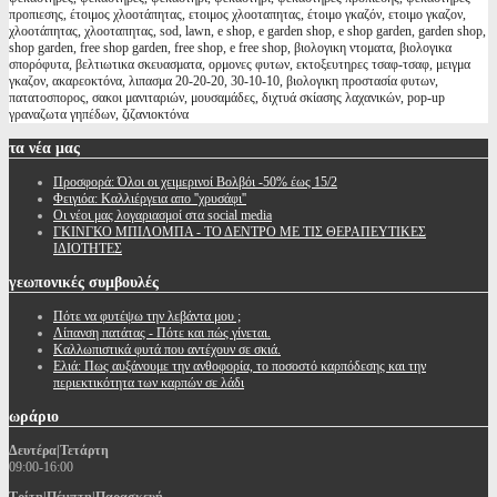
προπιεσης, έτοιμος χλοοτάπητας, ετοιμος χλοοταπητας, έτοιμο γκαζόν, ετοιμο γκαζον,
χλοοτάπητας, χλοοταπητας, sod, lawn, e shop, e garden shop, e shop garden, garden shop,
shop garden, free shop garden, free shop, e free shop, βιολογικη ντοματα, βιολογικα
σπορόφυτα, βελτιωτικα σκευασματα, ορμονες φυτων, εκτοξευτηρες τσαφ-τσαφ, μειγμα
γκαζον, ακαρεοκτόνα, λιπασμα 20-20-20, 30-10-10, βιολογικη προστασία φυτων,
πατατοσπορος, σακοι μανιταριών, μουσαμάδες, διχτυά σκίασης λαχανικών, pop-up
γραναζωτα γηπέδων, ζιζανιοκτόνα
τα
νέα μας
Προσφορά: Όλοι οι χειμερινοί Βολβόι -50% έως 15/2
Φειγιόα: Καλλιέργεια απο ''χρυσάφι''
Oι νέοι μας λογαριασμοί στα social media
ΓΚΙΝΓΚΟ ΜΠΙΛΟΜΠΑ - ΤΟ ΔΕΝΤΡΟ ΜΕ ΤΙΣ ΘΕΡΑΠΕΥΤΙΚΕΣ
ΙΔΙΟΤΗΤΕΣ
γεωπονικές
συμβουλές
Πότε να φυτέψω την λεβάντα μου ;
Λίπανση πατάτας - Πότε και πώς γίνεται.
Καλλωπιστικά φυτά που αντέχουν σε σκιά.
Ελιά: Πως αυξάνουμε την ανθοφορία, το ποσοστό καρπόδεσης και την
περιεκτικότητα των καρπών σε λάδι
ωράριο
Δευτέρα|Τετάρτη
09:00-16:00