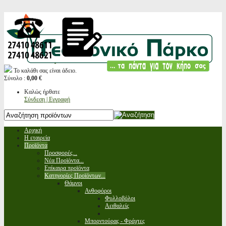
Το καλάθι σας είναι άδειο.
Σύνολο :
0,00 €
Καλώς ήρθατε
Σύνδεση | Εγγραφή
Αρχική
Η εταιρεία
Προϊόντα
Προσφορές...
Νέα Προϊόντα...
Επίκαιρα προϊόντα
Κατηγορίες Προϊόντων...
Θάμνοι
Ανθοφόροι
Φυλλοβόλοι
Αειθαλείς
Μπορντούρας - Φράχτες