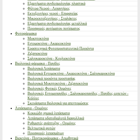
Εξαρτήματα συνδεσμολογίας πλαστικά
Φίλτρα Νερού - Λιπαντήρες
Εκτοξευτήρες νερού - Επιφανείας
Μικροεκτοξευτήρες - Σταλάκτες
Εξαρτήματα συνδεσμολογίας μεταλλικά
Προσφορές αυτόματου ποτίσματος
Φυτοφάρμακα
Μυκητοκτόνα
Εντομοκτόνα - Ακαρεοκτόνα
Ερασιτεχνικά Φυτοπροστατευτικά Προιόντα
Ζιζανιοκτόνα
Σαλιγκαροκτόνα - Κοχλιοκτόνα
Βιολογικά φάρμακα - Παγίδες
Βιολογικά Λιπάσματα
Βιολογικά Εντομοκτόνα - Ακαρεοκτόνα - Σαλιγκαροκτόνα
Βιολογικά προιόντα προστασίας
Βιολογικά Μυκητοκτόνα - Ζιζανιοκτόνα
Βιολογικές Φυτικές Ορμόνες
Βιολογικές Εντομοπαγίδες - Σαλιγκαροπαγίδες - Παγίδες ερπετών -
Κόλλες
Σκευάσματα βιολογικά για απεντομώσεις
Λιπάσματα - Ορμόνες
Κοκκώδη χημικά λιπάσματα
Λιπάσματα υδατοδιαλυτά διαφυλλικά
Ρυθμιστές ανάπτυξης - Ορμόνες
Βελτιωτικά φυτών
Προσφορές λιπασμάτων
Βιοκτόνα - Ποντικοφάρμακα - Απωθητικά