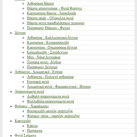
Ανθοφόροι θάμνοι
Θάμνοι μπορντούρας - Φυτά Φράχτες
Καρποφόροι θάμνοι - Superfoods
Θάμνοι σκιάς - Οξύφυλλα φυτά
Θάμνοι φυτά παραθαλάσσιων περιοχών
Προσφορές Θάμνων - Φυτών
Δέντρα
Ανθοφόρα - Καλλωπιστικά δέντρα
Κωνοφόρα - Κυπαρισσοειδή
Καρποφόρα - Οπωροφόρα δέντρα
Εσπεριδοειδή - Ξυνόδεντρα
Μίνι - Νάνα δεντράκια
Τροπικά φυτά - δένδρα
Προσφορές Δέντρων
Ανθόφυτα - Αρωματικά - Ετήσια
Ανθόφυτα - Πολυετή ανθοφόρα
Εποχιακά φυτά
Αρωματικά φυτά - Φαρμακευτικά - Βότανα
Αναρριχώμενα φυτά
Αειθαλή αναρριχώμενα φυτά
Φυλλοβόλα αναρριχώμενα φυτά
Φοίνικες - Χαμαίρωπες
Φοινικοειδή υψηλής ανάπτυξης
Φοίνικες νάνοι - χαμηλής ανάπτυξης
Κακτοειδή
Κάκτοι
Παχύφυτα
Φυτά Σχήματα