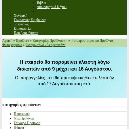
Βιβλία
Διακοσμητικά Κήπου
Χονδρική
Γεωπονικές Συμβουλές
Τα νέα μας
Επικοινωνία
Που βρισκόμαστε
Αρχική
»
Προϊόντα
»
Κατηγορίες Προϊόντων...
»
Φυτοπροστατευτικά Προϊόντα -
Φυτοφάρμακα
»
Εντομοκτόνα - Ακαρεοκτόνα
Η εταιρεία θα παραμείνει κλειστή λόγω
διακοπών από 9 μέχρι και 16 Αυγούστου.
Οι παραγγελίες που θα προκύψουν θα εκτελεστούν
από 17 Αυγούστου και μετά.
κατηγορίες
προιόντων
Προσφορές
Νέα Προϊόντα
Επίκαιρα Προϊόντα
Θάμνοι