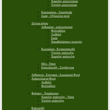
Χαμηλής μπορντούρας
Υψηλής μπορντούρας
Καρποφόροι - Superfoods
Σκιάς - Οξύφυλλα φυτά
Δέντρα κήπου
Ανθοφόρα - καλλωπιστικά
Φυλλοβόλα
Αειθαλή
Σκιάς
Παραθαλάσσιων περιοχών
Κωνοφόρα - Κυπαρισσοειδή
Υψηλής ανάπτυξης
Χαμηλής ανάπτυξης
Μίνι - Νάνα
Εσπεριδοειδή - Ξυνόδεντρα
Ανθόφυτα - Εποχιακά - Αρωματικά Φυτά
Αναρριχώμενα Φυτά
Αειθαλή
Φυλλοβόλα
Φοίνικες - Χαμαίρωπες
Χαμηλής ανάπτυξης - Νάνα
Υψηλής ανάπτυξης
Κακτοειδή