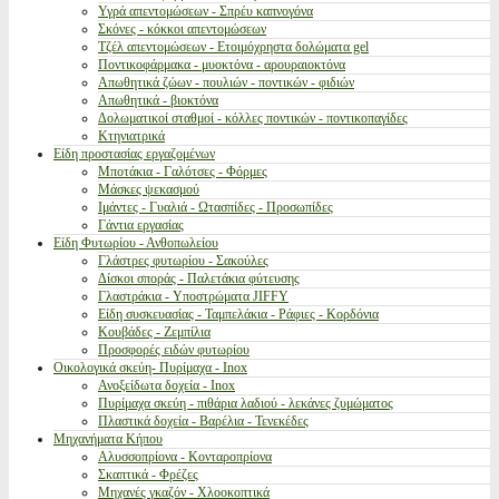
Υγρά απεντομώσεων - Σπρέυ καπνογόνα
Σκόνες - κόκκοι απεντομώσεων
Τζέλ απεντομώσεων - Ετοιμόχρηστα δολώματα gel
Ποντικοφάρμακα - μυοκτόνα - αρουραιοκτόνα
Απωθητικά ζώων - πουλιών - ποντικών - φιδιών
Απωθητικά - βιοκτόνα
Δολωματικοί σταθμοί - κόλλες ποντικών - ποντικοπαγίδες
Κτηνιατρικά
Είδη προστασίας εργαζομένων
Μποτάκια - Γαλότσες - Φόρμες
Μάσκες ψεκασμού
Ιμάντες - Γυαλιά - Ωτασπίδες - Προσωπίδες
Γάντια εργασίας
Είδη Φυτωρίου - Ανθοπωλείου
Γλάστρες φυτωρίου - Σακούλες
Δίσκοι σποράς - Παλετάκια φύτευσης
Γλαστράκια - Υποστρώματα JIFFY
Είδη συσκευασίας - Ταμπελάκια - Ράφιες - Κορδόνια
Κουβάδες - Ζεμπίλια
Προσφορές ειδών φυτωρίου
Οικολογικά σκεύη- Πυρίμαχα - Inox
Ανοξείδωτα δοχεία - Inox
Πυρίμαχα σκεύη - πιθάρια λαδιού - λεκάνες ζυμώματος
Πλαστικά δοχεία - Βαρέλια - Τενεκέδες
Μηχανήματα Κήπου
Αλυσσοπρίονα - Κονταροπρίονα
Σκαπτικά - Φρέζες
Μηχανές γκαζόν - Χλοοκοπτικά