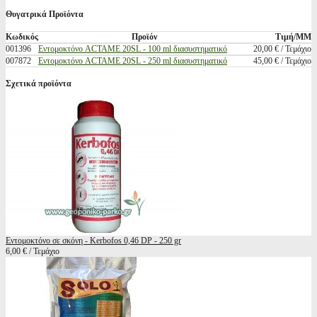
Θυγατρικά Προϊόντα
Κωδικός
Προϊόν
Τιμή/ΜΜ
001396
Εντομοκτόνο ACTAME 20SL - 100 ml διασυστηματικό
20,00 € / Τεμάχιο
007872
Εντομοκτόνο ACTAME 20SL - 250 ml διασυστηματικό
45,00 € / Τεμάχιο
Σχετικά προϊόντα
Εντομοκτόνο σε σκόνη - Kerbofos 0,46 DP - 250 gr
6,00 € / Τεμάχιο