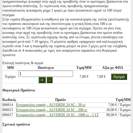
πραγματοποιούμε ψεκασμό στην αρχή της προσβολής όταν οι προνύμφες βρίσκονται στα
πρώτα στάδια ανάπτυξης. Σε περίπτωση νέας προσβολής πραγματοποιούμε
επαναληπτικούς ψεκασμούς μέχρι 2 φορές με όγκο ψεκαστικού υγρού τα 100 λίτρα/
στρέμμα.
Στην τομάτα (θερμοκηπίου ή υπαίθρου) για την καταπολέμηση της τούτας (φυλλορύκτη),
του πράσινου σκουληκιού και της σποντόπτερας η γενική δόση είναι 100 κ.εκ
σκευάσματος σε 100 λίτρα ψεκαστικού υγρού για ένα στρέμμα. Πρέπει να γίνει ένας
ψεκασμς στην αρχή της προσβολής όταν οι προνύμφες βρίσκονται στα πρώτα στάδια
ανάπτυξης τους. Σε περίπτωση ισχυρής πίεσης από τα έντομα, γίνεται επανάληψη του
ψεκασμού μετά από 7-10 ημέρες. Ο μέγιστος αριθμός εφαρμογών ανά καλλιεργητική
περίοδο είναι 3 και η συγκομιδή της τομάτας μπορεί να γίνει 3 μέρες μετά την επέμβαση.
Διατίθεται σε 4 συσκευασίες με τιμές που αναφέρονται παρακάτω στα θυγατρικά
προιόντα.
Επιλογή ποσότητας & αγορά
ΜΜ
Ποσότητα
Τιμή/ΜΜ
Αξία με ΦΠΑ
Τεμάχιο
7,00 €
7,00 €
Θυγατρικά Προϊόντα
Κωδικός
Προϊόν
Τιμή/ΜΜ
006614
Εντομοκτόνο επαφής - ALVERDE 24 SC - 50 cc
7,00 € / Τεμάχιο
006615
Εντομοκτόνο επαφής - ALVERDE 24 SC - 200 cc
20,00 € / Τεμάχιο
006617
Εντομοκτόνο επαφής - ALVERDE 24 SC - 1000 cc - 1 LT
90,00 € / Τεμάχιο
Σχετικά προϊόντα