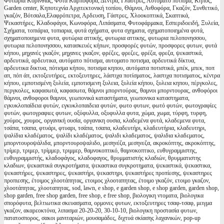
Φυτώρια Κορινθίας, Φυτά Καρποφόρα, Δέντρα, Γλάστρες, Αυτόματο πότισμα, Κήπος,
Garden center, Κηποτεχνία Αρχιτεκτονική τοπίου, Θάμνοι, Ανθοφόρα, Γκαζόν, Συνθετικό,
γκαζόν, Βότσαλα,Ελαφρόπετρα, Αρδευση, Γάστρες, Χλοοκοπτικά, Σκαπτικά,
Ψεκαστήρες, Κλαδοφάγοι, Κωνοφόρα, Λιπάσματα, Φυτοφάρμακα, Εσπεριδοειδή, Ξυλεία,
Σχήματα, τοπιάρια, τοπιαρια, φυτά σχήματα, φυτα σχηματα, σχηματοποιημένα φυτά,
σχηματοποιημενα φυτα, φυτώρια αττικής, φυτωρια αττικης, φυτωρια πελοπονησσου,
φυτωρια πελοπονησσου, κατασκευές κήπων, προσφορές φυτών, προσφορες φυτων, φυτά
κήπου, μηχανές γκαζόν, μηχανες γκαζον, φρέζες, φρεζες, φρέζα, φρεζα, ψεκαστικά,
αρδευτικά, αρδευτικα, αυτόματο πότισμα, αυτοματο ποτισμα, αρδευτικά δίκτυα,
αρδευτικα δικτυα, πότισμα κήπου, ποτισμα κηπου, αυτόματα ποτιστικά, μπέκ, μπεκ, ποπ
απ, πόπ άπ, εκτοξευτήρες, εκτοξευτηρες, λάστιχα ποτίσματος, λαστιχα ποτισματος, κέντρα
κήπου, εμποτισμένη ξυλεία, εμποτισμενη ξυλεια, ξυλεία κήπου, ξυλεια κηπου, πέργκολες,
περγκολες, καφασωτά, καφασωτα, θάμνοι μπορντούρας, θαμνοι μπορντουρας, ανθοφόροι
θάμνοι, ανθοφοροι θαμνοι, γεωπονικά καταστήματα, γεωπονικα καταστηματα,
εγκυκλοπαίδεια φυτών, εγκυκλοπαιδεια φυτών, φωτο φυτων, φωτό φυτών, φωτογραφίες
φυτών, φωτογραφιες φυτων, οξύφυλλα, οξυφυλλα φυτα, χώμα, χωμα, τύρφη, τυρφη,
χούμος, χουμος, οργανική ουσία, οργανικη ουσια, κλαδεμένα φυτά, κλαδεμενα φυτα,
τσάπα, τσαπα, φτυάρι, φτυαρι, τσάπα, τσαπα, κλαδευτήρι, κλαδευτήρια, κλαδευτηρι,
ψαλίδια κλαδέματος, ψαλίδι κλαδέματος, ψαλιδι κλαδεματος, ψαλιδια κλαδεματος,
μπορντουροψάλιδα, μπορντουροψαλιδο, μεσηνέζα, μεσηνεζα, ακροκόπτης, ακροκόπτης,
τρίμερ, τριμερ, τρίμμερ, τριμμερ, θαμνοκοπτικό, θαμνοκοπτικο, ευθυγραμμιστης,
ευθυγραμμιστής, κλαδοφάγος, κλαδοφαγος, θρυμματιστής κλαδιών, θρυμματιστης
κλαδιων, ψεκαστικά συγκροτήματα, ψεκαστικα συγκροτηματα, ψεκαστικά, ψεκαστικα,
ψεκαστήρες, ψεκαστηρες, ψεκαστήρι, ψεκαστηρι, ψεκαστήρες προπίεσης, ψεκαστηρες
προπιεσης, έτοιμος χλοοτάπητας, ετοιμος χλοοταπητας, έτοιμο γκαζόν, ετοιμο γκαζον,
χλοοτάπητας, χλοοταπητας, sod, lawn, e shop, e garden shop, e shop garden, garden shop,
shop garden, free shop garden, free shop, e free shop, βιολογικη ντοματα, βιολογικα
σπορόφυτα, βελτιωτικα σκευασματα, ορμονες φυτων, εκτοξευτηρες τσαφ-τσαφ, μειγμα
γκαζον, ακαρεοκτόνα, λιπασμα 20-20-20, 30-10-10, βιολογικη προστασία φυτων,
πατατοσπορος, σακοι μανιταριών, μουσαμάδες, διχτυά σκίασης λαχανικών, pop-up