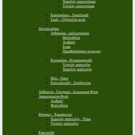
Χαμηλής μπορντούρας
Υψηλής μπορντούρας
Καρποφόροι - Superfoods
Σκιάς - Οξύφυλλα φυτά
Δέντρα κήπου
Ανθοφόρα - καλλωπιστικά
Φυλλοβόλα
Αειθαλή
Σκιάς
Παραθαλάσσιων περιοχών
Κωνοφόρα - Κυπαρισσοειδή
Υψηλής ανάπτυξης
Χαμηλής ανάπτυξης
Μίνι - Νάνα
Εσπεριδοειδή - Ξυνόδεντρα
Ανθόφυτα - Εποχιακά - Αρωματικά Φυτά
Αναρριχώμενα Φυτά
Αειθαλή
Φυλλοβόλα
Φοίνικες - Χαμαίρωπες
Χαμηλής ανάπτυξης - Νάνα
Υψηλής ανάπτυξης
Κακτοειδή