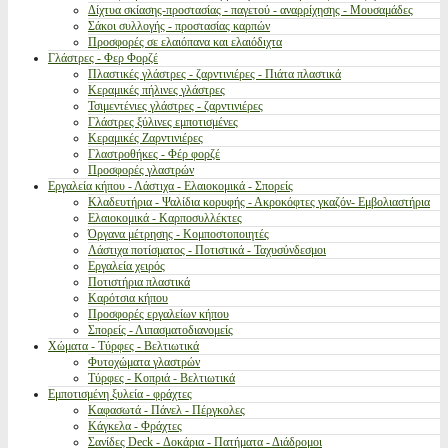
Δίχτυα σκίασης-προστασίας - παγετού - αναρρίχησης - Μουσαμάδες
Σάκοι συλλογής - προστασίας καρπών
Προσφορές σε ελαιόπανα και ελαιόδιχτα
Γλάστρες - Φερ Φορζέ
Πλαστικές γλάστρες - ζαρντινιέρες - Πιάτα πλαστικά
Κεραμικές πήλινες γλάστρες
Τσιμεντένιες γλάστρες - ζαρντινιέρες
Γλάστρες ξύλινες εμποτισμένες
Κεραμικές Ζαρντινιέρες
Γλαστροθήκες - Φέρ φορζέ
Προσφορές γλαστρών
Εργαλεία κήπου - Λάστιχα - Ελαιοκομικά - Σπορείς
Κλαδευτήρια - Ψαλίδια κορυφής - Ακροκόφτες γκαζόν- Εμβολιαστήρια
Ελαιοκομικά - Καρποσυλλέκτες
Όργανα μέτρησης - Κομποστοποιητές
Λάστιχα ποτίσματος - Ποτιστικά - Ταχυσύνδεσμοι
Εργαλεία χειρός
Ποτιστήρια πλαστικά
Καρότσια κήπου
Προσφορές εργαλείων κήπου
Σπορείς - Λιπασματοδιανομείς
Χώματα - Τύρφες - Βελτιωτικά
Φυτοχώματα γλαστρών
Τύρφες - Κοπριά - Βελτιωτικά
Εμποτισμένη ξυλεία - φράχτες
Καφασωτά - Πάνελ - Πέργκολες
Κάγκελα - Φράχτες
Σανίδες Deck - Δοκάρια - Πατήματα - Διάδρομοι