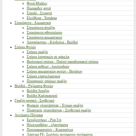
Φυτά Μπάλες
Πυραμίδες φυτά
Σπιράλ - Στριφτά
Ελεύθερα - Τοπιάρια
Σπορόφυτα - Αρωματικά
Σπορόφυτα άνοιξης
Σπορόφυτα φθινοπώρου
Σπορόφυτα αρωματικών
Λαχανόκηπος - Κόνδυλοι - Βολβοί
Σπόροι Φυτών
Σπόροι γκαζόν
Σπόροι λαχανικών σε φάκελα
Βιολογικοί σπόροι - Παλιοί παραδοσιακοί σπόροι
Σπόροι ανθέων - λουλουδιών
Σπόροι αρωματικών φυτών - Βοτάνων
Σπόροι επαγγελματικοί
Προσφορές σπόρων γκαζόν
Βολβοί - Ριζώματα Φυτών
Βολβοί Ανοιξης
Βολβοί Καλοκαιριού
Γκαζόν φυσικό - Συνθετικό
Φυσικός χλοοτάπητας - Έτοιμο γκαζόν
Πλαστικός χλοοτάπητας - Συνθετικό γκαζόν
Αυτόματο Πότισμα
Εκτοξευτήρες - Pop Up
Ηλεκτροβάνες - εξαρτήματα
Προγραμματιστές - Κομπιούτερ
Λάστιχα PE- Σωλήνες αυτόματου ποτίσματος