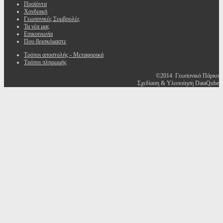
Προϊόντα
Χονδρική
Γεωπονικές Συμβουλές
Τα νέα μας
Επικοινωνία
Που βρισκόμαστε
Τρόποι αποστολής - Μεταφορικά
Τρόποι πληρωμής
©2014 Γεωπονικό Πάρκο
Σχεδίαση & Υλοποίηση DataQube