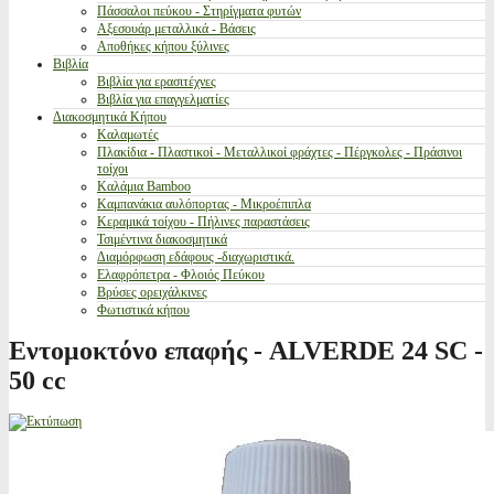
Πάσσαλοι πεύκου - Στηρίγματα φυτών
Αξεσουάρ μεταλλικά - Βάσεις
Αποθήκες κήπου ξύλινες
Βιβλία
Βιβλία για ερασιτέχνες
Βιβλία για επαγγελματίες
Διακοσμητικά Κήπου
Καλαμωτές
Πλακίδια - Πλαστικοί - Μεταλλικοί φράχτες - Πέργκολες - Πράσινοι
τοίχοι
Καλάμια Bamboo
Καμπανάκια αυλόπορτας - Μικροέπιπλα
Κεραμικά τοίχου - Πήλινες παραστάσεις
Τσιμέντινα διακοσμητικά
Διαμόρφωση εδάφους -διαχωριστικά.
Ελαφρόπετρα - Φλοιός Πεύκου
Βρύσες ορειχάλκινες
Φωτιστικά κήπου
Εντομοκτόνο επαφής - ALVERDE 24 SC -
50 cc