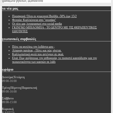
γραναζωτα γηπέδων, ζιζανιοκτόνα
τα
νέα μας
Προσφορά: Όλοι οι χειμερινοί Βολβόι -50% έως 15/2
Φειγιόα: Καλλιέργεια απο ''χρυσάφι''
Oι νέοι μας λογαριασμοί στα social media
ΓΚΙΝΓΚΟ ΜΠΙΛΟΜΠΑ - ΤΟ ΔΕΝΤΡΟ ΜΕ ΤΙΣ ΘΕΡΑΠΕΥΤΙΚΕΣ
ΙΔΙΟΤΗΤΕΣ
γεωπονικές
συμβουλές
Πότε να φυτέψω την λεβάντα μου ;
Λίπανση πατάτας - Πότε και πώς γίνεται.
Καλλωπιστικά φυτά που αντέχουν σε σκιά.
Ελιά: Πως αυξάνουμε την ανθοφορία, το ποσοστό καρπόδεσης και την
περιεκτικότητα των καρπών σε λάδι
ωράριο
Δευτέρα|Τετάρτη
09:00-16:00
Τρίτη|Πέμπτη|Παρασκευή
09:00-16:00
Σάββατο
09:00-15:00
Κυριακή
ΚΛΕΙΣΤΑ