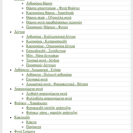
Ανθοφόροι θάμνοι
Θάμνοι μπορντούρας - Φυτά Φράχτες
Καρποφόροι θάμνοι - Superfoods
Θάμνοι σκιάς - Οξύφυλλα φυτά
Θάμνοι φυτά παραθαλάσσιων περιοχών
Προσφορές Θάμνων - Φυτών
Δέντρα
Ανθοφόρα - Καλλωπιστικά δέντρα
Κωνοφόρα - Κυπαρισσοειδή
Καρποφόρα - Οπωροφόρα δέντρα
Εσπεριδοειδή - Ξυνόδεντρα
Μίνι - Νάνα δεντράκια
Τροπικά φυτά - δένδρα
Προσφορές Δέντρων
Ανθόφυτα - Αρωματικά - Ετήσια
Ανθόφυτα - Πολυετή ανθοφόρα
Εποχιακά φυτά
Αρωματικά φυτά - Φαρμακευτικά - Βότανα
Αναρριχώμενα φυτά
Αειθαλή αναρριχώμενα φυτά
Φυλλοβόλα αναρριχώμενα φυτά
Φοίνικες - Χαμαίρωπες
Φοινικοειδή υψηλής ανάπτυξης
Φοίνικες νάνοι - χαμηλής ανάπτυξης
Κακτοειδή
Κάκτοι
Παχύφυτα
Φυτά Σχήματα