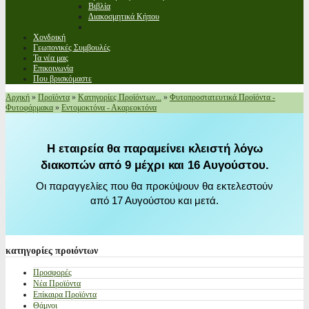
Βιβλία
Διακοσμητικά Κήπου
Χονδρική
Γεωπονικές Συμβουλές
Τα νέα μας
Επικοινωνία
Που βρισκόμαστε
Αρχική
»
Προϊόντα
»
Κατηγορίες Προϊόντων...
»
Φυτοπροστατευτικά Προϊόντα -
Φυτοφάρμακα
»
Εντομοκτόνα - Ακαρεοκτόνα
Η εταιρεία θα παραμείνει κλειστή λόγω
διακοπών από 9 μέχρι και 16 Αυγούστου.
Οι παραγγελίες που θα προκύψουν θα εκτελεστούν
από 17 Αυγούστου και μετά.
κατηγορίες
προιόντων
Προσφορές
Νέα Προϊόντα
Επίκαιρα Προϊόντα
Θάμνοι