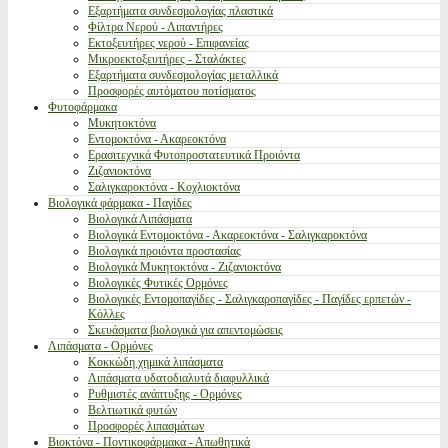
Εξαρτήματα συνδεσμολογίας πλαστικά
Φίλτρα Νερού - Λιπαντήρες
Εκτοξευτήρες νερού - Επιφανείας
Μικροεκτοξευτήρες - Σταλάκτες
Εξαρτήματα συνδεσμολογίας μεταλλικά
Προσφορές αυτόματου ποτίσματος
Φυτοφάρμακα
Μυκητοκτόνα
Εντομοκτόνα - Ακαρεοκτόνα
Ερασιτεχνικά Φυτοπροστατευτικά Προιόντα
Ζιζανιοκτόνα
Σαλιγκαροκτόνα - Κοχλιοκτόνα
Βιολογικά φάρμακα - Παγίδες
Βιολογικά Λιπάσματα
Βιολογικά Εντομοκτόνα - Ακαρεοκτόνα - Σαλιγκαροκτόνα
Βιολογικά προιόντα προστασίας
Βιολογικά Μυκητοκτόνα - Ζιζανιοκτόνα
Βιολογικές Φυτικές Ορμόνες
Βιολογικές Εντομοπαγίδες - Σαλιγκαροπαγίδες - Παγίδες ερπετών -
Κόλλες
Σκευάσματα βιολογικά για απεντομώσεις
Λιπάσματα - Ορμόνες
Κοκκώδη χημικά λιπάσματα
Λιπάσματα υδατοδιαλυτά διαφυλλικά
Ρυθμιστές ανάπτυξης - Ορμόνες
Βελτιωτικά φυτών
Προσφορές λιπασμάτων
Βιοκτόνα - Ποντικοφάρμακα - Απωθητικά