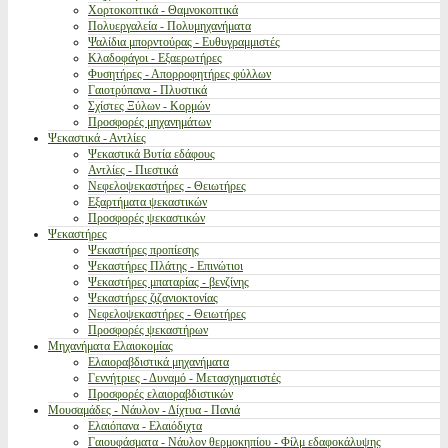
Χορτοκοπτικά - Θαμνοκοπτικά
Πολυεργαλεία - Πολυμηχανήματα
Ψαλίδια μπορντούρας - Ευθυγραμμιστές
Κλαδοφάγοι - Εξαερωτήρες
Φυσητήρες - Απορροφητήρες φύλλων
Γαιοτρύπανα - Πλυστικά
Σχίστες Ξύλων - Κορμών
Προσφορές μηχανημάτων
Ψεκαστικά - Αντλίες
Ψεκαστικά Βυτία εδάφους
Αντλίες - Πιεστικά
Νεφελοψεκαστήρες - Θειωτήρες
Εξαρτήματα ψεκαστικών
Προσφορές ψεκαστικών
Ψεκαστήρες
Ψεκαστήρες προπίεσης
Ψεκαστήρες Πλάτης - Επινώτιοι
Ψεκαστήρες μπαταρίας - βενζίνης
Ψεκαστήρες ζιζανιοκτονίας
Νεφελοψεκαστήρες - Θειωτήρες
Προσφορές ψεκαστήρων
Μηχανήματα Ελαιοκομίας
Ελαιοραβδιστικά μηχανήματα
Γεννήτριες - Δυναμό - Μετασχηματιστές
Προσφορές ελαιοραβδιστικών
Μουσαμάδες - Νάυλον - Δίχτυα - Πανιά
Ελαιόπανα - Ελαιόδιχτα
Γαιουφάσματα - Νάυλον θερμοκηπίου - Φίλμ εδαφοκάλυψης