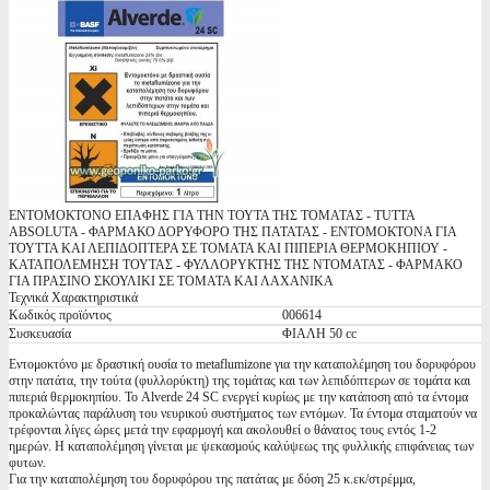
ΕΝΤΟΜΟΚΤΟΝΟ ΕΠΑΦΗΣ ΓΙΑ ΤΗΝ ΤΟΥΤΑ ΤΗΣ ΤΟΜΑΤΑΣ - TUTTA
ABSOLUTA - ΦΑΡΜΑΚΟ ΔΟΡΥΦΟΡΟ ΤΗΣ ΠΑΤΑΤΑΣ - ΕΝΤΟΜΟΚΤΟΝΑ ΓΙΑ
ΤΟΥΤΤΑ ΚΑΙ ΛΕΠΙΔΟΠΤΕΡΑ ΣΕ ΤΟΜΑΤΑ ΚΑΙ ΠΙΠΕΡΙΑ ΘΕΡΜΟΚΗΠΙΟΥ -
ΚΑΤΑΠΟΛΕΜΗΣΗ ΤΟΥΤΑΣ - ΦΥΛΛΟΡΥΚΤΗΣ ΤΗΣ ΝΤΟΜΑΤΑΣ - ΦΑΡΜΑΚΟ
ΓΙΑ ΠΡΑΣΙΝΟ ΣΚΟΥΛΙΚΙ ΣΕ ΤΟΜΑΤΑ ΚΑΙ ΛΑΧΑΝΙΚΑ
Τεχνικά Χαρακτηριστικά
Κωδικός προϊόντος
006614
Συσκευασία
ΦΙΑΛΗ 50 cc
Εντομοκτόνο με δραστική ουσία το metaflumizone για την καταπολέμηση του δορυφόρου
στην πατάτα, την τούτα (φυλλορύκτη) της τομάτας και των λεπιδόπτερων σε τομάτα και
πιπεριά θερμοκηπίου. Το Alverde 24 SC ενεργεί κυρίως με την κατάποση από τα έντομα
προκαλώντας παράλυση του νευρικού συστήματος των εντόμων. Τα έντομα σταματούν να
τρέφονται λίγες ώρες μετά την εφαρμογή και ακολουθεί ο θάνατος τους εντός 1-2
ημερών. Η καταπολέμηση γίνεται με ψεκασμούς καλύψεως της φυλλικής επιφάνειας των
φυτων.
Για την καταπολέμηση του δορυφόρου της πατάτας με δόση 25 κ.εκ/στρέμμα,