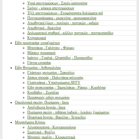
Υγρά απεντομώσεων - Σπρέυ καπνογόνα
Σκόνες - κόκκοι απεντομώσεων
Τζέλ απεντομώσεων - Ετοιμόχρηστα δολώματα gel
Ποντικοφάρμακα - μυοκτόνα - αρουραιοκτόνα
Απωθητικά ζώων - πουλιών - ποντικών - φιδιών
Απωθητικά - βιοκτόνα
Δολωματικοί σταθμοί - κόλλες ποντικών - ποντικοπαγίδες
Κτηνιατρικά
Είδη προστασίας εργαζομένων
Μποτάκια - Γαλότσες - Φόρμες
Μάσκες ψεκασμού
Ιμάντες - Γυαλιά - Ωτασπίδες - Προσωπίδες
Γάντια εργασίας
Είδη Φυτωρίου - Ανθοπωλείου
Γλάστρες φυτωρίου - Σακούλες
Δίσκοι σποράς - Παλετάκια φύτευσης
Γλαστράκια - Υποστρώματα JIFFY
Είδη συσκευασίας - Ταμπελάκια - Ράφιες - Κορδόνια
Κουβάδες - Ζεμπίλια
Προσφορές ειδών φυτωρίου
Οικολογικά σκεύη- Πυρίμαχα - Inox
Ανοξείδωτα δοχεία - Inox
Πυρίμαχα σκεύη - πιθάρια λαδιού - λεκάνες ζυμώματος
Πλαστικά δοχεία - Βαρέλια - Τενεκέδες
Μηχανήματα Κήπου
Αλυσσοπρίονα - Κονταροπρίονα
Σκαπτικά - Φρέζες
Μηχανές γκαζόν - Χλοοκοπτικά