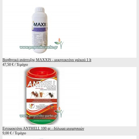
Βοηθητικό ανάπτυξης MAXXIS - μυκητοκτόνο χαλκού 1 lt
47,50 € / Τεμάχιο
Εντομοκτόνο ANTHELL 100 gr - δόλωμα μυρμηγκιών
9,00 € / Τεμάχιο