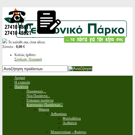
Το καλάθι σας είναι άδειο.
Σύνολο :
0,00 €
Καλώς ήρθατε
Σύνδεση | Εγγραφή
Αρχική
Η εταιρεία
Προϊόντα
Προσφορές...
Νέα Προϊόντα...
Επίκαιρα προϊόντα
Κατηγορίες Προϊόντων...
Θάμνοι
Ανθοφόροι
Φυλλοβόλοι
Αειθαλείς
Μπορντούρας - Φράχτες