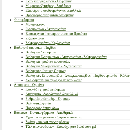
Εκτοξευτήρες νερού - Επιφανείας
Μικροεκτοξευτήρες - Σταλάκτες
Εξαρτήματα συνδεσμολογίας μεταλλικά
Προσφορές αυτόματου ποτίσματος
Φυτοφάρμακα
Μυκητοκτόνα
Εντομοκτόνα - Ακαρεοκτόνα
Ερασιτεχνικά Φυτοπροστατευτικά Προιόντα
Ζιζανιοκτόνα
Σαλιγκαροκτόνα - Κοχλιοκτόνα
Βιολογικά φάρμακα - Παγίδες
Βιολογικά Λιπάσματα
Βιολογικά Εντομοκτόνα - Ακαρεοκτόνα - Σαλιγκαροκτόνα
Βιολογικά προιόντα προστασίας
Βιολογικά Μυκητοκτόνα - Ζιζανιοκτόνα
Βιολογικές Φυτικές Ορμόνες
Βιολογικές Εντομοπαγίδες - Σαλιγκαροπαγίδες - Παγίδες ερπετών - Κόλλε
Σκευάσματα βιολογικά για απεντομώσεις
Λιπάσματα - Ορμόνες
Κοκκώδη χημικά λιπάσματα
Λιπάσματα υδατοδιαλυτά διαφυλλικά
Ρυθμιστές ανάπτυξης - Ορμόνες
Βελτιωτικά φυτών
Προσφορές λιπασμάτων
Βιοκτόνα - Ποντικοφάρμακα - Απωθητικά
Υγρά απεντομώσεων - Σπρέυ καπνογόνα
Σκόνες - κόκκοι απεντομώσεων
Τζέλ απεντομώσεων - Ετοιμόχρηστα δολώματα gel