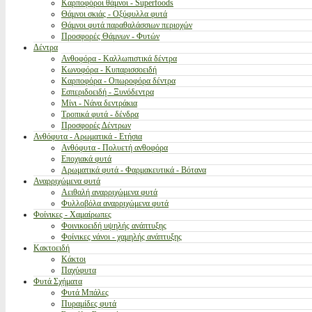
Καρποφόροι θάμνοι - Superfoods
Θάμνοι σκιάς - Οξύφυλλα φυτά
Θάμνοι φυτά παραθαλάσσιων περιοχών
Προσφορές Θάμνων - Φυτών
Δέντρα
Ανθοφόρα - Καλλωπιστικά δέντρα
Κωνοφόρα - Κυπαρισσοειδή
Καρποφόρα - Οπωροφόρα δέντρα
Εσπεριδοειδή - Ξυνόδεντρα
Μίνι - Νάνα δεντράκια
Τροπικά φυτά - δένδρα
Προσφορές Δέντρων
Ανθόφυτα - Αρωματικά - Ετήσια
Ανθόφυτα - Πολυετή ανθοφόρα
Εποχιακά φυτά
Αρωματικά φυτά - Φαρμακευτικά - Βότανα
Αναρριχώμενα φυτά
Αειθαλή αναρριχώμενα φυτά
Φυλλοβόλα αναρριχώμενα φυτά
Φοίνικες - Χαμαίρωπες
Φοινικοειδή υψηλής ανάπτυξης
Φοίνικες νάνοι - χαμηλής ανάπτυξης
Κακτοειδή
Κάκτοι
Παχύφυτα
Φυτά Σχήματα
Φυτά Μπάλες
Πυραμίδες φυτά