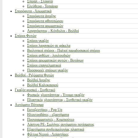
Σπιράλ - Στριφτά
Ελεύθερα - Τοπιάρια
Σπορόφυτα - Αρωματικά
Σπορόφυτα άνοιξης
Σπορόφυτα φθινοπώρου
Σπορόφυτα αρωματικών
Λαχανόκηπος - Κόνδυλοι - Βολβοί
Σπόροι Φυτών
Σπόροι γκαζόν
Σπόροι λαχανικών σε φάκελα
Βιολογικοί σπόροι - Παλιοί παραδοσιακοί σπόροι
Σπόροι ανθέων - λουλουδιών
Σπόροι αρωματικών φυτών - Βοτάνων
Σπόροι επαγγελματικοί
Προσφορές σπόρων γκαζόν
Βολβοί - Ριζώματα Φυτών
Βολβοί Ανοιξης
Βολβοί Καλοκαιριού
Γκαζόν φυσικό - Συνθετικό
Φυσικός χλοοτάπητας - Έτοιμο γκαζόν
Πλαστικός χλοοτάπητας - Συνθετικό γκαζόν
Αυτόματο Πότισμα
Εκτοξευτήρες - Pop Up
Ηλεκτροβάνες - εξαρτήματα
Προγραμματιστές - Κομπιούτερ
Λάστιχα PE- Σωλήνες αυτόματου ποτίσματος
Εξαρτήματα συνδεσμολογίας πλαστικά
Φίλτρα Νερού - Λιπαντήρες