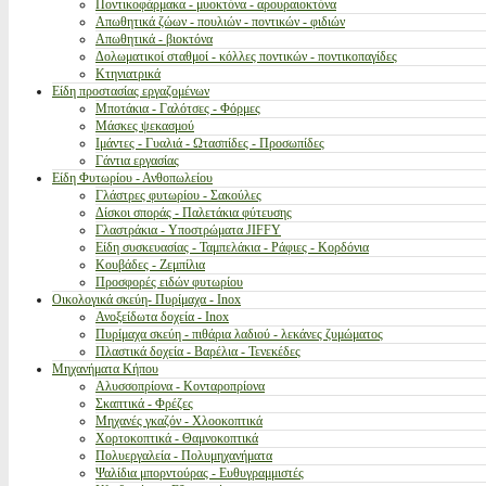
Ποντικοφάρμακα - μυοκτόνα - αρουραιοκτόνα
Απωθητικά ζώων - πουλιών - ποντικών - φιδιών
Απωθητικά - βιοκτόνα
Δολωματικοί σταθμοί - κόλλες ποντικών - ποντικοπαγίδες
Κτηνιατρικά
Είδη προστασίας εργαζομένων
Μποτάκια - Γαλότσες - Φόρμες
Μάσκες ψεκασμού
Ιμάντες - Γυαλιά - Ωτασπίδες - Προσωπίδες
Γάντια εργασίας
Είδη Φυτωρίου - Ανθοπωλείου
Γλάστρες φυτωρίου - Σακούλες
Δίσκοι σποράς - Παλετάκια φύτευσης
Γλαστράκια - Υποστρώματα JIFFY
Είδη συσκευασίας - Ταμπελάκια - Ράφιες - Κορδόνια
Κουβάδες - Ζεμπίλια
Προσφορές ειδών φυτωρίου
Οικολογικά σκεύη- Πυρίμαχα - Inox
Ανοξείδωτα δοχεία - Inox
Πυρίμαχα σκεύη - πιθάρια λαδιού - λεκάνες ζυμώματος
Πλαστικά δοχεία - Βαρέλια - Τενεκέδες
Μηχανήματα Κήπου
Αλυσσοπρίονα - Κονταροπρίονα
Σκαπτικά - Φρέζες
Μηχανές γκαζόν - Χλοοκοπτικά
Χορτοκοπτικά - Θαμνοκοπτικά
Πολυεργαλεία - Πολυμηχανήματα
Ψαλίδια μπορντούρας - Ευθυγραμμιστές