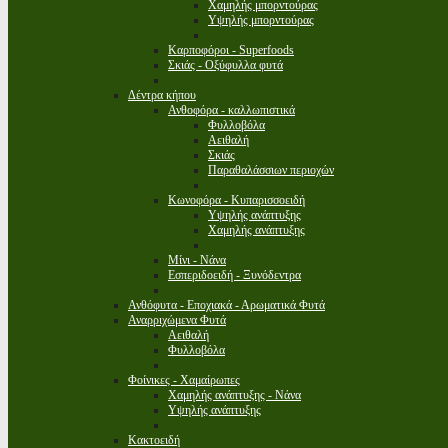
Χαμηλής μπορντούρας
Υψηλής μπορντούρας
Καρποφόροι - Superfoods
Σκιάς - Οξύφυλλα φυτά
Δέντρα κήπου
Ανθοφόρα - καλλωπιστικά
Φυλλοβόλα
Αειθαλή
Σκιάς
Παραθαλάσσιων περιοχών
Κωνοφόρα - Κυπαρισσοειδή
Υψηλής ανάπτυξης
Χαμηλής ανάπτυξης
Μίνι - Νάνα
Εσπεριδοειδή - Ξυνόδεντρα
Ανθόφυτα - Εποχιακά - Αρωματικά Φυτά
Αναρριχώμενα Φυτά
Αειθαλή
Φυλλοβόλα
Φοίνικες - Χαμαίρωπες
Χαμηλής ανάπτυξης - Νάνα
Υψηλής ανάπτυξης
Κακτοειδή