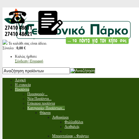
Το καλάθι σας είναι άδειο.
Σύνολο :
0,00 €
Καλώς ήρθατε
Σύνδεση | Εγγραφή
Αρχική
Η εταιρεία
Προϊόντα
Προσφορές...
Νέα Προϊόντα...
Επίκαιρα προϊόντα
Κατηγορίες Προϊόντων...
Θάμνοι
Ανθοφόροι
Φυλλοβόλοι
Αειθαλείς
Μπορντούρας - Φράχτες