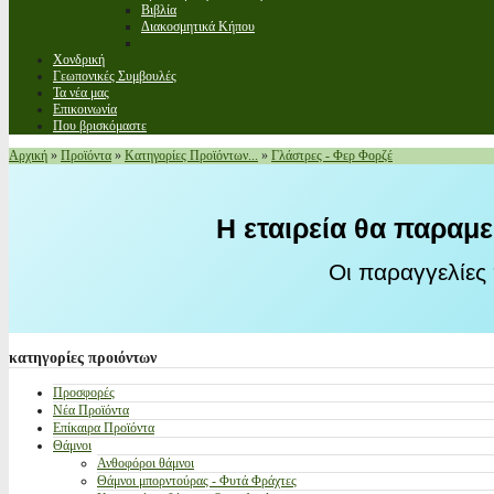
Βιβλία
Διακοσμητικά Κήπου
Χονδρική
Γεωπονικές Συμβουλές
Τα νέα μας
Επικοινωνία
Που βρισκόμαστε
Αρχική
»
Προϊόντα
»
Κατηγορίες Προϊόντων...
»
Γλάστρες - Φερ Φορζέ
Η εταιρεία θα παραμε
Οι παραγγελίες
κατηγορίες
προιόντων
Προσφορές
Νέα Προϊόντα
Επίκαιρα Προϊόντα
Θάμνοι
Ανθοφόροι θάμνοι
Θάμνοι μπορντούρας - Φυτά Φράχτες