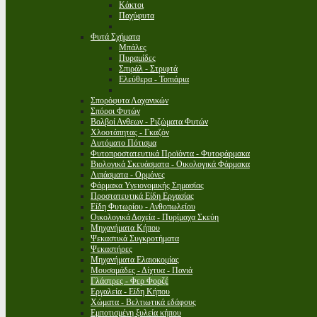
Κάκτοι
Παχύφυτα
Φυτά Σχήματα
Μπάλες
Πυραμίδες
Σπιράλ - Στριφτά
Ελεύθερα - Τοπιάρια
Σπορόφυτα Λαχανικών
Σπόροι Φυτών
Βολβοί Ανθεων - Ριζώματα Φυτών
Χλοοτάπητας - Γκαζόν
Αυτόματο Πότισμα
Φυτοπροστατευτικά Προϊόντα - Φυτοφάρμακα
Βιολογικά Σκευάσματα - Οικολογικά Φάρμακα
Λιπάσματα - Ορμόνες
Φάρμακα Υγειονομικής Σημασίας
Προστατευτικά Είδη Εργασίας
Είδη Φυτωρίου - Ανθοπωλείου
Οικολογικά Δοχεία - Πυρίμαχα Σκεύη
Μηχανήματα Κήπου
Ψεκαστικά Συγκροτήματα
Ψεκαστήρες
Μηχανήματα Ελαιοκομίας
Μουσαμάδες - Δίχτυα - Πανιά
Γλάστρες - Φερ Φορζέ
Εργαλεία - Είδη Κήπου
Χώματα - Βελτιωτικά εδάφους
Εμποτισμένη ξυλεία κήπου