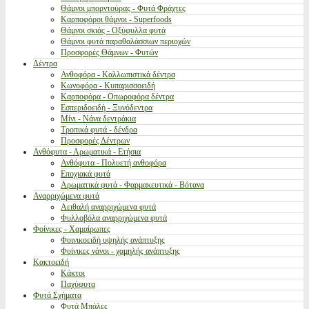
Θάμνοι μπορντούρας - Φυτά Φράχτες
Καρποφόροι θάμνοι - Superfoods
Θάμνοι σκιάς - Οξύφυλλα φυτά
Θάμνοι φυτά παραθαλάσσιων περιοχών
Προσφορές Θάμνων - Φυτών
Δέντρα
Ανθοφόρα - Καλλωπιστικά δέντρα
Κωνοφόρα - Κυπαρισσοειδή
Καρποφόρα - Οπωροφόρα δέντρα
Εσπεριδοειδή - Ξυνόδεντρα
Μίνι - Νάνα δεντράκια
Τροπικά φυτά - δένδρα
Προσφορές Δέντρων
Ανθόφυτα - Αρωματικά - Ετήσια
Ανθόφυτα - Πολυετή ανθοφόρα
Εποχιακά φυτά
Αρωματικά φυτά - Φαρμακευτικά - Βότανα
Αναρριχώμενα φυτά
Αειθαλή αναρριχώμενα φυτά
Φυλλοβόλα αναρριχώμενα φυτά
Φοίνικες - Χαμαίρωπες
Φοινικοειδή υψηλής ανάπτυξης
Φοίνικες νάνοι - χαμηλής ανάπτυξης
Κακτοειδή
Κάκτοι
Παχύφυτα
Φυτά Σχήματα
Φυτά Μπάλες