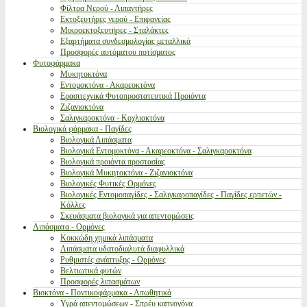
Φίλτρα Νερού - Λιπαντήρες
Εκτοξευτήρες νερού - Επιφανείας
Μικροεκτοξευτήρες - Σταλάκτες
Εξαρτήματα συνδεσμολογίας μεταλλικά
Προσφορές αυτόματου ποτίσματος
Φυτοφάρμακα
Μυκητοκτόνα
Εντομοκτόνα - Ακαρεοκτόνα
Ερασιτεχνικά Φυτοπροστατευτικά Προιόντα
Ζιζανιοκτόνα
Σαλιγκαροκτόνα - Κοχλιοκτόνα
Βιολογικά φάρμακα - Παγίδες
Βιολογικά Λιπάσματα
Βιολογικά Εντομοκτόνα - Ακαρεοκτόνα - Σαλιγκαροκτόνα
Βιολογικά προιόντα προστασίας
Βιολογικά Μυκητοκτόνα - Ζιζανιοκτόνα
Βιολογικές Φυτικές Ορμόνες
Βιολογικές Εντομοπαγίδες - Σαλιγκαροπαγίδες - Παγίδες ερπετών -
Κόλλες
Σκευάσματα βιολογικά για απεντομώσεις
Λιπάσματα - Ορμόνες
Κοκκώδη χημικά λιπάσματα
Λιπάσματα υδατοδιαλυτά διαφυλλικά
Ρυθμιστές ανάπτυξης - Ορμόνες
Βελτιωτικά φυτών
Προσφορές λιπασμάτων
Βιοκτόνα - Ποντικοφάρμακα - Απωθητικά
Υγρά απεντομώσεων - Σπρέυ καπνογόνα