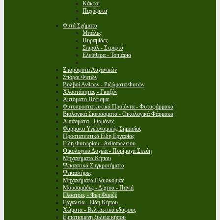
Κάκτοι
Παχύφυτα
Φυτά Σχήματα
Μπάλες
Πυραμίδες
Σπιράλ - Στριφτά
Ελεύθερα - Τοπιάρια
Σπορόφυτα Λαχανικών
Σπόροι Φυτών
Βολβοί Ανθεων - Ριζώματα Φυτών
Χλοοτάπητας - Γκαζόν
Αυτόματο Πότισμα
Φυτοπροστατευτικά Προϊόντα - Φυτοφάρμακα
Βιολογικά Σκευάσματα - Οικολογικά Φάρμακα
Λιπάσματα - Ορμόνες
Φάρμακα Υγειονομικής Σημασίας
Προστατευτικά Είδη Εργασίας
Είδη Φυτωρίου - Ανθοπωλείου
Οικολογικά Δοχεία - Πυρίμαχα Σκεύη
Μηχανήματα Κήπου
Ψεκαστικά Συγκροτήματα
Ψεκαστήρες
Μηχανήματα Ελαιοκομίας
Μουσαμάδες - Δίχτυα - Πανιά
Γλάστρες - Φερ Φορζέ
Εργαλεία - Είδη Κήπου
Χώματα - Βελτιωτικά εδάφους
Εμποτισμένη ξυλεία κήπου