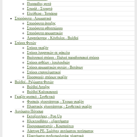
Πυραμίδες φυτά
Σπιράλ - Στριφτά
Ελεύθερα - Τοπιάρια
Σπορόφυτα - Αρωματικά
Σπορόφυτα άνοιξης
Σπορόφυτα φθινοπώρου
Σπορόφυτα αρωματικών
Λαχανόκηπος - Κόνδυλοι - Βολβοί
Σπόροι Φυτών
Σπόροι γκαζόν
Σπόροι λαχανικών σε φάκελα
Βιολογικοί σπόροι - Παλιοί παραδοσιακοί σπόροι
Σπόροι ανθέων - λουλουδιών
Σπόροι αρωματικών φυτών - Βοτάνων
Σπόροι επαγγελματικοί
Προσφορές σπόρων γκαζόν
Βολβοί - Ριζώματα Φυτών
Βολβοί Ανοιξης
Βολβοί Καλοκαιριού
Γκαζόν φυσικό - Συνθετικό
Φυσικός χλοοτάπητας - Έτοιμο γκαζόν
Πλαστικός χλοοτάπητας - Συνθετικό γκαζόν
Αυτόματο Πότισμα
Εκτοξευτήρες - Pop Up
Ηλεκτροβάνες - εξαρτήματα
Προγραμματιστές - Κομπιούτερ
Λάστιχα PE- Σωλήνες αυτόματου ποτίσματος
Εξαρτήματα συνδεσμολογίας πλαστικά