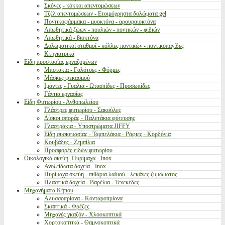
Σκόνες - κόκκοι απεντομώσεων
Τζέλ απεντομώσεων - Ετοιμόχρηστα δολώματα gel
Ποντικοφάρμακα - μυοκτόνα - αρουραιοκτόνα
Απωθητικά ζώων - πουλιών - ποντικών - φιδιών
Απωθητικά - βιοκτόνα
Δολωματικοί σταθμοί - κόλλες ποντικών - ποντικοπαγίδες
Κτηνιατρικά
Είδη προστασίας εργαζομένων
Μποτάκια - Γαλότσες - Φόρμες
Μάσκες ψεκασμού
Ιμάντες - Γυαλιά - Ωτασπίδες - Προσωπίδες
Γάντια εργασίας
Είδη Φυτωρίου - Ανθοπωλείου
Γλάστρες φυτωρίου - Σακούλες
Δίσκοι σποράς - Παλετάκια φύτευσης
Γλαστράκια - Υποστρώματα JIFFY
Είδη συσκευασίας - Ταμπελάκια - Ράφιες - Κορδόνια
Κουβάδες - Ζεμπίλια
Προσφορές ειδών φυτωρίου
Οικολογικά σκεύη- Πυρίμαχα - Inox
Ανοξείδωτα δοχεία - Inox
Πυρίμαχα σκεύη - πιθάρια λαδιού - λεκάνες ζυμώματος
Πλαστικά δοχεία - Βαρέλια - Τενεκέδες
Μηχανήματα Κήπου
Αλυσσοπρίονα - Κονταροπρίονα
Σκαπτικά - Φρέζες
Μηχανές γκαζόν - Χλοοκοπτικά
Χορτοκοπτικά - Θαμνοκοπτικά