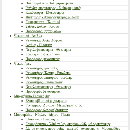
Πολυεργαλεία - Πολυμηχανήματα
Ψαλίδια μπορντούρας - Ευθυγραμμιστές
Κλαδοφάγοι - Εξαερωτήρες
Φυσητήρες - Απορροφητήρες φύλλων
Γαιοτρύπανα - Πλυστικά
Σχίστες Ξύλων - Κορμών
Προσφορές μηχανημάτων
Ψεκαστικά - Αντλίες
Ψεκαστικά Βυτία εδάφους
Αντλίες - Πιεστικά
Νεφελοψεκαστήρες - Θειωτήρες
Εξαρτήματα ψεκαστικών
Προσφορές ψεκαστικών
Ψεκαστήρες
Ψεκαστήρες προπίεσης
Ψεκαστήρες Πλάτης - Επινώτιοι
Ψεκαστήρες μπαταρίας - βενζίνης
Ψεκαστήρες ζιζανιοκτονίας
Νεφελοψεκαστήρες - Θειωτήρες
Προσφορές ψεκαστήρων
Μηχανήματα Ελαιοκομίας
Ελαιοραβδιστικά μηχανήματα
Γεννήτριες - Δυναμό - Μετασχηματιστές
Προσφορές ελαιοραβδιστικών
Μουσαμάδες - Νάυλον - Δίχτυα - Πανιά
Ελαιόπανα - Ελαιόδιχτα
Γαιουφάσματα - Νάυλον θερμοκηπίου - Φίλμ εδαφοκάλυψης
Δίχτυα σκίασης-προστασίας - παγετού - αναρρίχησης - Μουσαμάδες