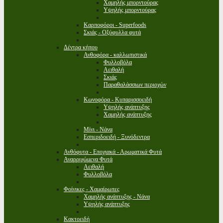
Χαμηλής μπορντούρας
Υψηλής μπορντούρας
Καρποφόροι - Superfoods
Σκιάς - Οξύφυλλα φυτά
Δέντρα κήπου
Ανθοφόρα - καλλωπιστικά
Φυλλοβόλα
Αειθαλή
Σκιάς
Παραθαλάσσιων περιοχών
Κωνοφόρα - Κυπαρισσοειδή
Υψηλής ανάπτυξης
Χαμηλής ανάπτυξης
Μίνι - Νάνα
Εσπεριδοειδή - Ξυνόδεντρα
Ανθόφυτα - Εποχιακά - Αρωματικά Φυτά
Αναρριχώμενα Φυτά
Αειθαλή
Φυλλοβόλα
Φοίνικες - Χαμαίρωπες
Χαμηλής ανάπτυξης - Νάνα
Υψηλής ανάπτυξης
Κακτοειδή