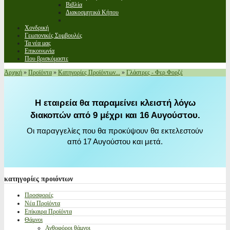
Βιβλία
Διακοσμητικά Κήπου
Χονδρική
Γεωπονικές Συμβουλές
Τα νέα μας
Επικοινωνία
Που βρισκόμαστε
Αρχική
»
Προϊόντα
»
Κατηγορίες Προϊόντων...
»
Γλάστρες - Φερ Φορζέ
Η εταιρεία θα παραμείνει κλειστή λόγω
διακοπών από 9 μέχρι και 16 Αυγούστου.
Οι παραγγελίες που θα προκύψουν θα εκτελεστούν
από 17 Αυγούστου και μετά.
κατηγορίες
προιόντων
Προσφορές
Νέα Προϊόντα
Επίκαιρα Προϊόντα
Θάμνοι
Ανθοφόροι θάμνοι