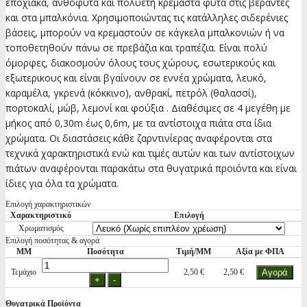
εποχιακά, ανθόφυτα και πολυετή κρεμαστά φυτα στις βεράντες
και στα μπαλκόνια. Χρησιμοποιώντας τις κατάλληλες σιδερένιες
βάσεις, μπορούν να κρεμαστούν σε κάγκελα μπαλκονιών ή να
τοποθετηθούν πάνω σε πρεβάζια και τραπέζια. Είναι πολύ
όμορφες, διακοσμούν όλους τους χώρους, εσωτερικούς και
εξωτερικους και είναι βγαίνουν σε εννέα χρώματα, λευκό,
καραμέλα, γκρενά (κόκκινο), ανθρακί, πετρόλ (θαλασσί),
πορτοκαλί, μώβ, λεμονί και φούξια . Διαθέσιμες σε 4 μεγέθη με
μήκος από 0,30m έως 0,6m, με τα αντίστοιχα πιάτα στα ίδια
χρώματα. Οι διαστάσεις κάθε ζαρντινίερας αναφέρονται στα
τεχνικά χαρακτηριστικά ενώ και τιμές αυτών και των αντίστοιχων
πιάτων αναφέρονται παρακάτω στα θυγατρικά προιόντα και είναι
ίδιες για όλα τα χρώματα.
Επιλογή χαρακτηριστικών
Χαρακτηριστικό
Επιλογή
Χρωματισμός
Επιλογή ποσότητας & αγορά
ΜΜ
Ποσότητα
Τιμή/ΜΜ
Αξία με ΦΠΑ
Τεμάχιο
2,50 €
2,50 €
Θυγατρικά Προϊόντα