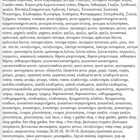
Φυτώρια Κορινθίας, Φυτά Καρποφόρα, Δέντρα, Γλάστρες, Αυτόματο πότισμα, Κήπος,
Garden center, Κηποτεχνία Αρχιτεκτονική τοπίου, Θάμνοι, Ανθοφόρα, Γκαζόν, Συνθετικό,
γκαζόν, Βότσαλα,Ελαφρόπετρα, Αρδευση, Γάστρες, Χλοοκοπτικά, Σκαπτικά,
Ψεκαστήρες, Κλαδοφάγοι, Κωνοφόρα, Λιπάσματα, Φυτοφάρμακα, Εσπεριδοειδή, Ξυλεία,
Σχήματα, τοπιάρια, τοπιαρια, φυτά σχήματα, φυτα σχηματα, σχηματοποιημένα φυτά,
σχηματοποιημενα φυτα, φυτώρια αττικής, φυτωρια αττικης, φυτωρια πελοπονησσου,
φυτωρια πελοπονησσου, κατασκευές κήπων, προσφορές φυτών, προσφορες φυτων, φυτά
κήπου, μηχανές γκαζόν, μηχανες γκαζον, φρέζες, φρεζες, φρέζα, φρεζα, ψεκαστικά,
αρδευτικά, αρδευτικα, αυτόματο πότισμα, αυτοματο ποτισμα, αρδευτικά δίκτυα,
αρδευτικα δικτυα, πότισμα κήπου, ποτισμα κηπου, αυτόματα ποτιστικά, μπέκ, μπεκ, ποπ
απ, πόπ άπ, εκτοξευτήρες, εκτοξευτηρες, λάστιχα ποτίσματος, λαστιχα ποτισματος, κέντρα
κήπου, εμποτισμένη ξυλεία, εμποτισμενη ξυλεια, ξυλεία κήπου, ξυλεια κηπου, πέργκολες,
περγκολες, καφασωτά, καφασωτα, θάμνοι μπορντούρας, θαμνοι μπορντουρας, ανθοφόροι
θάμνοι, ανθοφοροι θαμνοι, γεωπονικά καταστήματα, γεωπονικα καταστηματα,
εγκυκλοπαίδεια φυτών, εγκυκλοπαιδεια φυτών, φωτο φυτων, φωτό φυτών, φωτογραφίες
φυτών, φωτογραφιες φυτων, οξύφυλλα, οξυφυλλα φυτα, χώμα, χωμα, τύρφη, τυρφη,
χούμος, χουμος, οργανική ουσία, οργανικη ουσια, κλαδεμένα φυτά, κλαδεμενα φυτα,
τσάπα, τσαπα, φτυάρι, φτυαρι, τσάπα, τσαπα, κλαδευτήρι, κλαδευτήρια, κλαδευτηρι,
ψαλίδια κλαδέματος, ψαλίδι κλαδέματος, ψαλιδι κλαδεματος, ψαλιδια κλαδεματος,
μπορντουροψάλιδα, μπορντουροψαλιδο, μεσηνέζα, μεσηνεζα, ακροκόπτης, ακροκόπτης,
τρίμερ, τριμερ, τρίμμερ, τριμμερ, θαμνοκοπτικό, θαμνοκοπτικο, ευθυγραμμιστης,
ευθυγραμμιστής, κλαδοφάγος, κλαδοφαγος, θρυμματιστής κλαδιών, θρυμματιστης
κλαδιων, ψεκαστικά συγκροτήματα, ψεκαστικα συγκροτηματα, ψεκαστικά, ψεκαστικα,
ψεκαστήρες, ψεκαστηρες, ψεκαστήρι, ψεκαστηρι, ψεκαστήρες προπίεσης, ψεκαστηρες
προπιεσης, έτοιμος χλοοτάπητας, ετοιμος χλοοταπητας, έτοιμο γκαζόν, ετοιμο γκαζον,
χλοοτάπητας, χλοοταπητας, sod, lawn, e shop, e garden shop, e shop garden, garden shop,
shop garden, free shop garden, free shop, e free shop, βιολογικη ντοματα, βιολογικα
σπορόφυτα, βελτιωτικα σκευασματα, ορμονες φυτων, εκτοξευτηρες τσαφ-τσαφ, μειγμα
γκαζον, ακαρεοκτόνα, λιπασμα 20-20-20, 30-10-10, βιολογικη προστασία φυτων,
πατατοσπορος, σακοι μανιταριών, μουσαμάδες, διχτυά σκίασης λαχανικών, pop-up