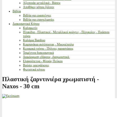
Αξεσουάρ μεταλλικά - Βάσεις
Αποθήκες κήπου ξύλινες
Βιβλία
Βιβλία για ερασιτέχνες
Βιβλία για επαγγελματίες
Διακοσμητικά Κήπου
Καλαμωτές
Πλακίδια - Πλαστικοί - Μεταλλικοί φράχτες - Πέργκολες - Πράσινοι
τοίχοι
Καλάμια Bamboo
Καμπανάκια αυλόπορτας - Μικροέπιπλα
Κεραμικά τοίχου - Πήλινες παραστάσεις
Τσιμέντινα διακοσμητικά
Διαμόρφωση εδάφους -διαχωριστικά.
Ελαφρόπετρα - Φλοιός Πεύκου
Βρύσες ορειχάλκινες
Φωτιστικά κήπου
Πλαστική ζαρντινιέρα χρωματιστή -
Naxos - 30 cm