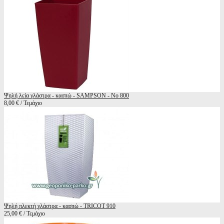
Ψηλή λεία γλάστρα - κασπώ - SAMPSON - No 800
8,00 € / Τεμάχιο
Ψηλή πλεκτή γλάστρα - κασπώ - TRICOT 910
25,00 € / Τεμάχιο