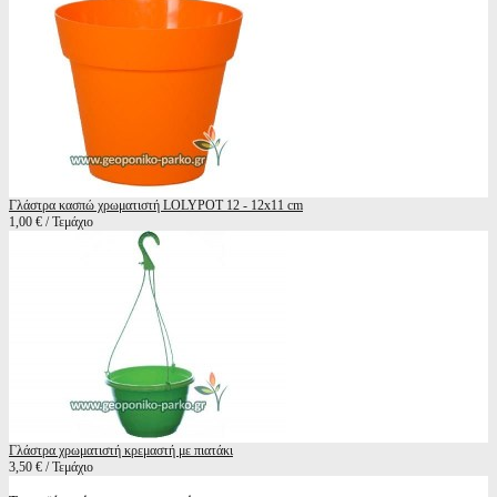
Γλάστρα κασπώ χρωματιστή LOLYPOT 12 - 12x11 cm
1,00 € / Τεμάχιο
Γλάστρα χρωματιστή κρεμαστή με πιατάκι
3,50 € / Τεμάχιο