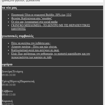
γραναζωτα γηπέδων, ζιζανιοκτόνα
τα
νέα μας
Προσφορά: Όλοι οι χειμερινοί Βολβόι -50% έως 15/2
Φειγιόα: Καλλιέργεια απο ''χρυσάφι''
Oι νέοι μας λογαριασμοί στα social media
ΓΚΙΝΓΚΟ ΜΠΙΛΟΜΠΑ - ΤΟ ΔΕΝΤΡΟ ΜΕ ΤΙΣ ΘΕΡΑΠΕΥΤΙΚΕΣ
ΙΔΙΟΤΗΤΕΣ
γεωπονικές
συμβουλές
Πότε να φυτέψω την λεβάντα μου ;
Λίπανση πατάτας - Πότε και πώς γίνεται.
Καλλωπιστικά φυτά που αντέχουν σε σκιά.
Ελιά: Πως αυξάνουμε την ανθοφορία, το ποσοστό καρπόδεσης και την
περιεκτικότητα των καρπών σε λάδι
ωράριο
Δευτέρα|Τετάρτη
09:00-16:00
Τρίτη|Πέμπτη|Παρασκευή
09:00-16:00
Σάββατο
09:00-15:00
Κυριακή
ΚΛΕΙΣΤΑ