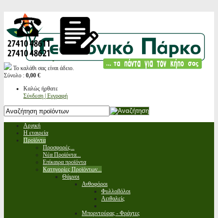
Το καλάθι σας είναι άδειο.
Σύνολο :
0,00 €
Καλώς ήρθατε
Σύνδεση | Εγγραφή
Αρχική
Η εταιρεία
Προϊόντα
Προσφορές...
Νέα Προϊόντα...
Επίκαιρα προϊόντα
Κατηγορίες Προϊόντων...
Θάμνοι
Ανθοφόροι
Φυλλοβόλοι
Αειθαλείς
Μπορντούρας - Φράχτες