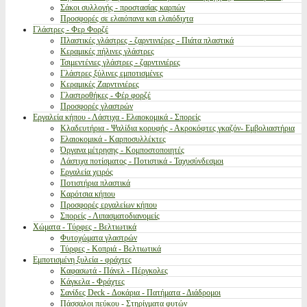
Σάκοι συλλογής - προστασίας καρπών
Προσφορές σε ελαιόπανα και ελαιόδιχτα
Γλάστρες - Φερ Φορζέ
Πλαστικές γλάστρες - ζαρντινιέρες - Πιάτα πλαστικά
Κεραμικές πήλινες γλάστρες
Τσιμεντένιες γλάστρες - ζαρντινιέρες
Γλάστρες ξύλινες εμποτισμένες
Κεραμικές Ζαρντινιέρες
Γλαστροθήκες - Φέρ φορζέ
Προσφορές γλαστρών
Εργαλεία κήπου - Λάστιχα - Ελαιοκομικά - Σπορείς
Κλαδευτήρια - Ψαλίδια κορυφής - Ακροκόφτες γκαζόν- Εμβολιαστήρια
Ελαιοκομικά - Καρποσυλλέκτες
Όργανα μέτρησης - Κομποστοποιητές
Λάστιχα ποτίσματος - Ποτιστικά - Ταχυσύνδεσμοι
Εργαλεία χειρός
Ποτιστήρια πλαστικά
Καρότσια κήπου
Προσφορές εργαλείων κήπου
Σπορείς - Λιπασματοδιανομείς
Χώματα - Τύρφες - Βελτιωτικά
Φυτοχώματα γλαστρών
Τύρφες - Κοπριά - Βελτιωτικά
Εμποτισμένη ξυλεία - φράχτες
Καφασωτά - Πάνελ - Πέργκολες
Κάγκελα - Φράχτες
Σανίδες Deck - Δοκάρια - Πατήματα - Διάδρομοι
Πάσσαλοι πεύκου - Στηρίγματα φυτών