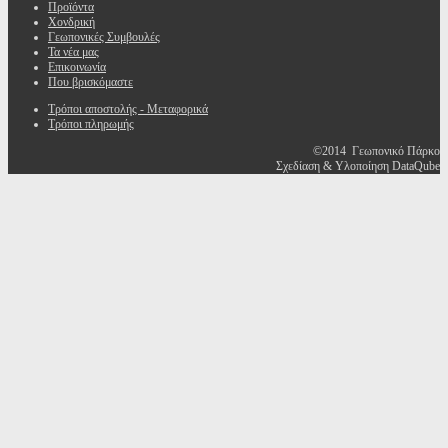
Προϊόντα
Χονδρική
Γεωπονικές Συμβουλές
Τα νέα μας
Επικοινωνία
Που βρισκόμαστε
Τρόποι αποστολής - Μεταφορικά
Τρόποι πληρωμής
©2014 Γεωπονικό Πάρκο
Σχεδίαση & Υλοποίηση DataQube