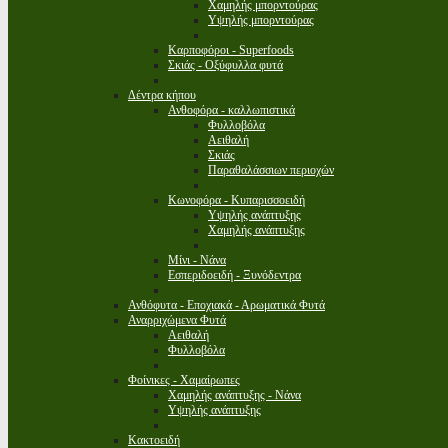
Χαμηλής μπορντούρας
Υψηλής μπορντούρας
Καρποφόροι - Superfoods
Σκιάς - Οξύφυλλα φυτά
Δέντρα κήπου
Ανθοφόρα - καλλωπιστικά
Φυλλοβόλα
Αειθαλή
Σκιάς
Παραθαλάσσιων περιοχών
Κωνοφόρα - Κυπαρισσοειδή
Υψηλής ανάπτυξης
Χαμηλής ανάπτυξης
Μίνι - Νάνα
Εσπεριδοειδή - Ξυνόδεντρα
Ανθόφυτα - Εποχιακά - Αρωματικά Φυτά
Αναρριχώμενα Φυτά
Αειθαλή
Φυλλοβόλα
Φοίνικες - Χαμαίρωπες
Χαμηλής ανάπτυξης - Νάνα
Υψηλής ανάπτυξης
Κακτοειδή