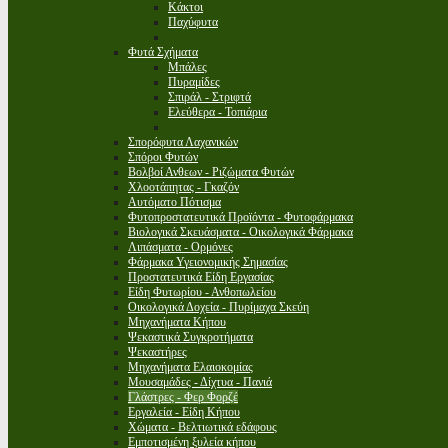
Κάκτοι
Παχύφυτα
Φυτά Σχήματα
Μπάλες
Πυραμίδες
Σπιράλ - Στριφτά
Ελεύθερα - Τοπιάρια
Σπορόφυτα Λαχανικών
Σπόροι Φυτών
Βολβοί Ανθεων - Ριζώματα Φυτών
Χλοοτάπητας - Γκαζόν
Αυτόματο Πότισμα
Φυτοπροστατευτικά Προϊόντα - Φυτοφάρμακα
Βιολογικά Σκευάσματα - Οικολογικά Φάρμακα
Λιπάσματα - Ορμόνες
Φάρμακα Υγειονομικής Σημασίας
Προστατευτικά Είδη Εργασίας
Είδη Φυτωρίου - Ανθοπωλείου
Οικολογικά Δοχεία - Πυρίμαχα Σκεύη
Μηχανήματα Κήπου
Ψεκαστικά Συγκροτήματα
Ψεκαστήρες
Μηχανήματα Ελαιοκομίας
Μουσαμάδες - Δίχτυα - Πανιά
Γλάστρες - Φερ Φορζέ
Εργαλεία - Είδη Κήπου
Χώματα - Βελτιωτικά εδάφους
Εμποτισμένη ξυλεία κήπου