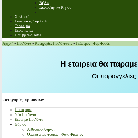
Βιβλία
Διακοσμητικά Κήπου
Χονδρική
Γεωπονικές Συμβουλές
Τα νέα μας
Επικοινωνία
Που βρισκόμαστε
Αρχική
»
Προϊόντα
»
Κατηγορίες Προϊόντων...
»
Γλάστρες - Φερ Φορζέ
Η εταιρεία θα παραμε
Οι παραγγελίες
κατηγορίες
προιόντων
Προσφορές
Νέα Προϊόντα
Επίκαιρα Προϊόντα
Θάμνοι
Ανθοφόροι θάμνοι
Θάμνοι μπορντούρας - Φυτά Φράχτες