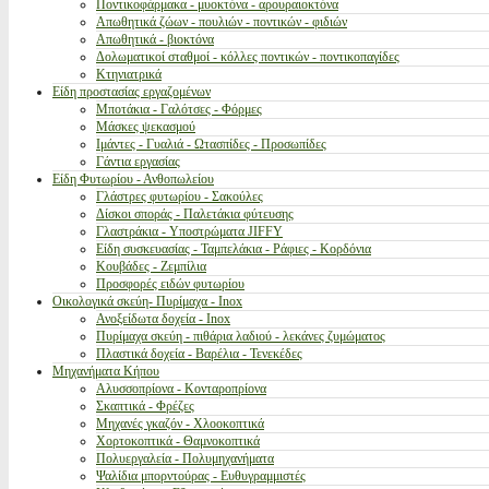
Ποντικοφάρμακα - μυοκτόνα - αρουραιοκτόνα
Απωθητικά ζώων - πουλιών - ποντικών - φιδιών
Απωθητικά - βιοκτόνα
Δολωματικοί σταθμοί - κόλλες ποντικών - ποντικοπαγίδες
Κτηνιατρικά
Είδη προστασίας εργαζομένων
Μποτάκια - Γαλότσες - Φόρμες
Μάσκες ψεκασμού
Ιμάντες - Γυαλιά - Ωτασπίδες - Προσωπίδες
Γάντια εργασίας
Είδη Φυτωρίου - Ανθοπωλείου
Γλάστρες φυτωρίου - Σακούλες
Δίσκοι σποράς - Παλετάκια φύτευσης
Γλαστράκια - Υποστρώματα JIFFY
Είδη συσκευασίας - Ταμπελάκια - Ράφιες - Κορδόνια
Κουβάδες - Ζεμπίλια
Προσφορές ειδών φυτωρίου
Οικολογικά σκεύη- Πυρίμαχα - Inox
Ανοξείδωτα δοχεία - Inox
Πυρίμαχα σκεύη - πιθάρια λαδιού - λεκάνες ζυμώματος
Πλαστικά δοχεία - Βαρέλια - Τενεκέδες
Μηχανήματα Κήπου
Αλυσσοπρίονα - Κονταροπρίονα
Σκαπτικά - Φρέζες
Μηχανές γκαζόν - Χλοοκοπτικά
Χορτοκοπτικά - Θαμνοκοπτικά
Πολυεργαλεία - Πολυμηχανήματα
Ψαλίδια μπορντούρας - Ευθυγραμμιστές