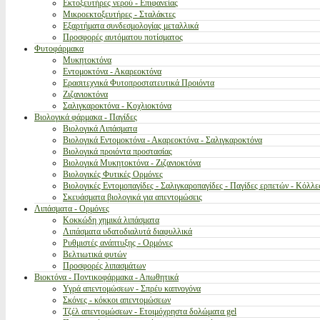
Εκτοξευτήρες νερού - Επιφανείας
Μικροεκτοξευτήρες - Σταλάκτες
Εξαρτήματα συνδεσμολογίας μεταλλικά
Προσφορές αυτόματου ποτίσματος
Φυτοφάρμακα
Μυκητοκτόνα
Εντομοκτόνα - Ακαρεοκτόνα
Ερασιτεχνικά Φυτοπροστατευτικά Προιόντα
Ζιζανιοκτόνα
Σαλιγκαροκτόνα - Κοχλιοκτόνα
Βιολογικά φάρμακα - Παγίδες
Βιολογικά Λιπάσματα
Βιολογικά Εντομοκτόνα - Ακαρεοκτόνα - Σαλιγκαροκτόνα
Βιολογικά προιόντα προστασίας
Βιολογικά Μυκητοκτόνα - Ζιζανιοκτόνα
Βιολογικές Φυτικές Ορμόνες
Βιολογικές Εντομοπαγίδες - Σαλιγκαροπαγίδες - Παγίδες ερπετών - Κόλλε
Σκευάσματα βιολογικά για απεντομώσεις
Λιπάσματα - Ορμόνες
Κοκκώδη χημικά λιπάσματα
Λιπάσματα υδατοδιαλυτά διαφυλλικά
Ρυθμιστές ανάπτυξης - Ορμόνες
Βελτιωτικά φυτών
Προσφορές λιπασμάτων
Βιοκτόνα - Ποντικοφάρμακα - Απωθητικά
Υγρά απεντομώσεων - Σπρέυ καπνογόνα
Σκόνες - κόκκοι απεντομώσεων
Τζέλ απεντομώσεων - Ετοιμόχρηστα δολώματα gel