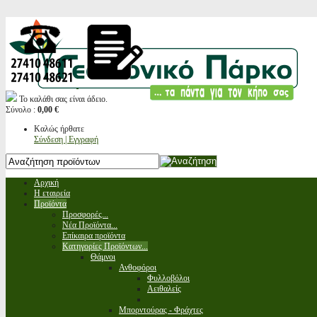
Το καλάθι σας είναι άδειο.
Σύνολο :
0,00 €
Καλώς ήρθατε
Σύνδεση | Εγγραφή
Αρχική
Η εταιρεία
Προϊόντα
Προσφορές...
Νέα Προϊόντα...
Επίκαιρα προϊόντα
Κατηγορίες Προϊόντων...
Θάμνοι
Ανθοφόροι
Φυλλοβόλοι
Αειθαλείς
Μπορντούρας - Φράχτες