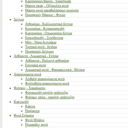
Καρποφόροι θάμνοι - Superfoods
Θάμνοι σκιάς - Οξύφυλλα φυτά
Θάμνοι φυτά παραθαλάσσιων περιοχών
Προσφορές Θάμνων - Φυτών
Δέντρα
Ανθοφόρα - Καλλωπιστικά δέντρα
Κωνοφόρα - Κυπαρισσοειδή
Καρποφόρα - Οπωροφόρα δέντρα
Εσπεριδοειδή - Ξυνόδεντρα
Μίνι - Νάνα δεντράκια
Τροπικά φυτά - δένδρα
Προσφορές Δέντρων
Ανθόφυτα - Αρωματικά - Ετήσια
Ανθόφυτα - Πολυετή ανθοφόρα
Εποχιακά φυτά
Αρωματικά φυτά - Φαρμακευτικά - Βότανα
Αναρριχώμενα φυτά
Αειθαλή αναρριχώμενα φυτά
Φυλλοβόλα αναρριχώμενα φυτά
Φοίνικες - Χαμαίρωπες
Φοινικοειδή υψηλής ανάπτυξης
Φοίνικες νάνοι - χαμηλής ανάπτυξης
Κακτοειδή
Κάκτοι
Παχύφυτα
Φυτά Σχήματα
Φυτά Μπάλες
Πυραμίδες φυτά