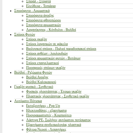
Σπιράλ - Στριφτά
Ελεύθερα - Τοπιάρια
Σπορόφυτα - Αρωματικά
Σπορόφυτα άνοιξης
Σπορόφυτα φθινοπώρου
Σπορόφυτα αρωματικών
Λαχανόκηπος - Κόνδυλοι - Βολβοί
Σπόροι Φυτών
Σπόροι γκαζόν
Σπόροι λαχανικών σε φάκελα
Βιολογικοί σπόροι - Παλιοί παραδοσιακοί σπόροι
Σπόροι ανθέων - λουλουδιών
Σπόροι αρωματικών φυτών - Βοτάνων
Σπόροι επαγγελματικοί
Προσφορές σπόρων γκαζόν
Βολβοί - Ριζώματα Φυτών
Βολβοί Ανοιξης
Βολβοί Καλοκαιριού
Γκαζόν φυσικό - Συνθετικό
Φυσικός χλοοτάπητας - Έτοιμο γκαζόν
Πλαστικός χλοοτάπητας - Συνθετικό γκαζόν
Αυτόματο Πότισμα
Εκτοξευτήρες - Pop Up
Ηλεκτροβάνες - εξαρτήματα
Προγραμματιστές - Κομπιούτερ
Λάστιχα PE- Σωλήνες αυτόματου ποτίσματος
Εξαρτήματα συνδεσμολογίας πλαστικά
Φίλτρα Νερού - Λιπαντήρες