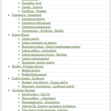
Πυραμίδες φυτά
Σπιράλ - Στριφτά
Ελεύθερα - Τοπιάρια
Σπορόφυτα - Αρωματικά
Σπορόφυτα άνοιξης
Σπορόφυτα φθινοπώρου
Σπορόφυτα αρωματικών
Λαχανόκηπος - Κόνδυλοι - Βολβοί
Σπόροι Φυτών
Σπόροι γκαζόν
Σπόροι λαχανικών σε φάκελα
Βιολογικοί σπόροι - Παλιοί παραδοσιακοί σπόροι
Σπόροι ανθέων - λουλουδιών
Σπόροι αρωματικών φυτών - Βοτάνων
Σπόροι επαγγελματικοί
Προσφορές σπόρων γκαζόν
Βολβοί - Ριζώματα Φυτών
Βολβοί Ανοιξης
Βολβοί Καλοκαιριού
Γκαζόν φυσικό - Συνθετικό
Φυσικός χλοοτάπητας - Έτοιμο γκαζόν
Πλαστικός χλοοτάπητας - Συνθετικό γκαζόν
Αυτόματο Πότισμα
Εκτοξευτήρες - Pop Up
Ηλεκτροβάνες - εξαρτήματα
Προγραμματιστές - Κομπιούτερ
Λάστιχα PE- Σωλήνες αυτόματου ποτίσματος
Εξαρτήματα συνδεσμολογίας πλαστικά