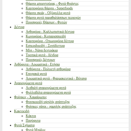
Θάμνοι μπορντούρας - Φυτά Φράχτες
Καρποφόροι θάμνοι - Superfoods
Θάμνοι σκιάς - Οξύφυλλα φυτά
Θάμνοι φυτά παραθαλάσσιων περιοχών
Προσφορές Θάμνων - Φυτών
Δέντρα
Ανθοφόρα - Καλλωπιστικά δέντρα
Κωνοφόρα - Κυπαρισσοειδή
Καρποφόρα - Οπωροφόρα δέντρα
Εσπεριδοειδή - Ξυνόδεντρα
Μίνι - Νάνα δεντράκια
Τροπικά φυτά - δένδρα
Προσφορές Δέντρων
Ανθόφυτα - Αρωματικά - Ετήσια
Ανθόφυτα - Πολυετή ανθοφόρα
Εποχιακά φυτά
Αρωματικά φυτά - Φαρμακευτικά - Βότανα
Αναρριχώμενα φυτά
Αειθαλή αναρριχώμενα φυτά
Φυλλοβόλα αναρριχώμενα φυτά
Φοίνικες - Χαμαίρωπες
Φοινικοειδή υψηλής ανάπτυξης
Φοίνικες νάνοι - χαμηλής ανάπτυξης
Κακτοειδή
Κάκτοι
Παχύφυτα
Φυτά Σχήματα
Φυτά Μπάλες