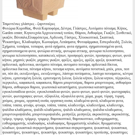
Τσιμεντένιες γλάστρες - ζαρντινιέρες
Φυτώρια Κορινθίας, Φυτά Καρποφόρα, Δέντρα, Γλάστρες, Αυτόματο πότισμα, Κήπος,
Garden center, Κηποτεχνία Αρχιτεκτονική τοπίου, Θάμνοι, Ανθοφόρα, Γκαζόν, Συνθετικό,
γκαζόν, Βότσαλα,Ελαφρόπετρα, Αρδευση, Γάστρες, Χλοοκοπτικά, Σκαπτικά,
Ψεκαστήρες, Κλαδοφάγοι, Κωνοφόρα, Λιπάσματα, Φυτοφάρμακα, Εσπεριδοειδή, Ξυλεία,
Σχήματα, τοπιάρια, τοπιαρια, φυτά σχήματα, φυτα σχηματα, σχηματοποιημένα φυτά,
σχηματοποιημενα φυτα, φυτώρια αττικής, φυτωρια αττικης, φυτωρια πελοπονησσου,
φυτωρια πελοπονησσου, κατασκευές κήπων, προσφορές φυτών, προσφορες φυτων, φυτά
κήπου, μηχανές γκαζόν, μηχανες γκαζον, φρέζες, φρεζες, φρέζα, φρεζα, ψεκαστικά,
αρδευτικά, αρδευτικα, αυτόματο πότισμα, αυτοματο ποτισμα, αρδευτικά δίκτυα,
αρδευτικα δικτυα, πότισμα κήπου, ποτισμα κηπου, αυτόματα ποτιστικά, μπέκ, μπεκ, ποπ
απ, πόπ άπ, εκτοξευτήρες, εκτοξευτηρες, λάστιχα ποτίσματος, λαστιχα ποτισματος, κέντρα
κήπου, εμποτισμένη ξυλεία, εμποτισμενη ξυλεια, ξυλεία κήπου, ξυλεια κηπου, πέργκολες,
περγκολες, καφασωτά, καφασωτα, θάμνοι μπορντούρας, θαμνοι μπορντουρας, ανθοφόροι
θάμνοι, ανθοφοροι θαμνοι, γεωπονικά καταστήματα, γεωπονικα καταστηματα,
εγκυκλοπαίδεια φυτών, εγκυκλοπαιδεια φυτών, φωτο φυτων, φωτό φυτών, φωτογραφίες
φυτών, φωτογραφιες φυτων, οξύφυλλα, οξυφυλλα φυτα, χώμα, χωμα, τύρφη, τυρφη,
χούμος, χουμος, οργανική ουσία, οργανικη ουσια, κλαδεμένα φυτά, κλαδεμενα φυτα,
τσάπα, τσαπα, φτυάρι, φτυαρι, τσάπα, τσαπα, κλαδευτήρι, κλαδευτήρια, κλαδευτηρι,
ψαλίδια κλαδέματος, ψαλίδι κλαδέματος, ψαλιδι κλαδεματος, ψαλιδια κλαδεματος,
μπορντουροψάλιδα, μπορντουροψαλιδο, μεσηνέζα, μεσηνεζα, ακροκόπτης, ακροκόπτης,
τρίμερ, τριμερ, τρίμμερ, τριμμερ, θαμνοκοπτικό, θαμνοκοπτικο, ευθυγραμμιστης,
ευθυγραμμιστής, κλαδοφάγος, κλαδοφαγος, θρυμματιστής κλαδιών, θρυμματιστης
κλαδιων, ψεκαστικά συγκροτήματα, ψεκαστικα συγκροτηματα, ψεκαστικά, ψεκαστικα,
ψεκαστήρες, ψεκαστηρες, ψεκαστήρι, ψεκαστηρι, ψεκαστήρες προπίεσης, ψεκαστηρες