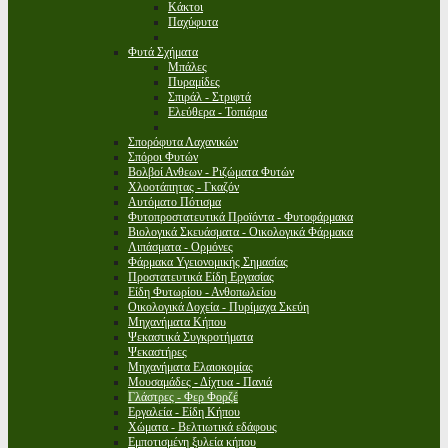
Κάκτοι
Παχύφυτα
Φυτά Σχήματα
Μπάλες
Πυραμίδες
Σπιράλ - Στριφτά
Ελεύθερα - Τοπιάρια
Σπορόφυτα Λαχανικών
Σπόροι Φυτών
Βολβοί Ανθεων - Ριζώματα Φυτών
Χλοοτάπητας - Γκαζόν
Αυτόματο Πότισμα
Φυτοπροστατευτικά Προϊόντα - Φυτοφάρμακα
Βιολογικά Σκευάσματα - Οικολογικά Φάρμακα
Λιπάσματα - Ορμόνες
Φάρμακα Υγειονομικής Σημασίας
Προστατευτικά Είδη Εργασίας
Είδη Φυτωρίου - Ανθοπωλείου
Οικολογικά Δοχεία - Πυρίμαχα Σκεύη
Μηχανήματα Κήπου
Ψεκαστικά Συγκροτήματα
Ψεκαστήρες
Μηχανήματα Ελαιοκομίας
Μουσαμάδες - Δίχτυα - Πανιά
Γλάστρες - Φερ Φορζέ
Εργαλεία - Είδη Κήπου
Χώματα - Βελτιωτικά εδάφους
Εμποτισμένη ξυλεία κήπου