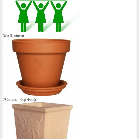
Νέα Προϊόντα
Γλάστρες - Φερ Φορζέ