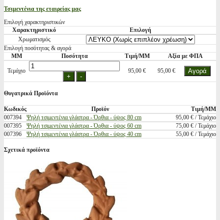
Τσιμεντένια της εταιρείας μας
Επιλογή χαρακτηριστικών
Χαρακτηριστικό
Επιλογή
Χρωματισμός
Επιλογή ποσότητας & αγορά
ΜΜ
Ποσότητα
Τιμή/ΜΜ
Αξία με ΦΠΑ
Τεμάχιο
95,00 €
95,00 €
Θυγατρικά Προϊόντα
Κωδικός
Προϊόν
Τιμή/ΜΜ
007394
Ψηλή τσιμεντένια γλάστρα - Όρθια - ύψος 80 cm
95,00 € / Τεμάχιο
007395
Ψηλή τσιμεντένια γλάστρα - Όρθια - ύψος 60 cm
75,00 € / Τεμάχιο
007396
Ψηλή τσιμεντένια γλάστρα - Όρθια - ύψος 40 cm
55,00 € / Τεμάχιο
Σχετικά προϊόντα