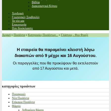
Βιβλία
Διακοσμητικά Κήπου
Χονδρική
Γεωπονικές Συμβουλές
Τα νέα μας
Επικοινωνία
Που βρισκόμαστε
Αρχική
»
Προϊόντα
»
Κατηγορίες Προϊόντων...
»
Γλάστρες - Φερ Φορζέ
Η εταιρεία θα παραμείνει κλειστή λόγω
διακοπών από 9 μέχρι και 16 Αυγούστου.
Οι παραγγελίες που θα προκύψουν θα εκτελεστούν
από 17 Αυγούστου και μετά.
κατηγορίες
προιόντων
Προσφορές
Νέα Προϊόντα
Επίκαιρα Προϊόντα
Θάμνοι
Ανθοφόροι θάμνοι