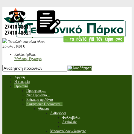
Το καλάθι σας είναι άδειο.
Σύνολο :
0,00 €
Καλώς ήρθατε
Σύνδεση | Εγγραφή
Αρχική
Η εταιρεία
Προϊόντα
Προσφορές...
Νέα Προϊόντα...
Επίκαιρα προϊόντα
Κατηγορίες Προϊόντων...
Θάμνοι
Ανθοφόροι
Φυλλοβόλοι
Αειθαλείς
Μπορντούρας - Φράχτες