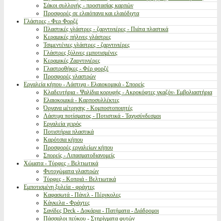
Σάκοι συλλογής - προστασίας καρπών
Προσφορές σε ελαιόπανα και ελαιόδιχτα
Γλάστρες - Φερ Φορζέ
Πλαστικές γλάστρες - ζαρντινιέρες - Πιάτα πλαστικά
Κεραμικές πήλινες γλάστρες
Τσιμεντένιες γλάστρες - ζαρντινιέρες
Γλάστρες ξύλινες εμποτισμένες
Κεραμικές Ζαρντινιέρες
Γλαστροθήκες - Φέρ φορζέ
Προσφορές γλαστρών
Εργαλεία κήπου - Λάστιχα - Ελαιοκομικά - Σπορείς
Κλαδευτήρια - Ψαλίδια κορυφής - Ακροκόφτες γκαζόν- Εμβολιαστήρια
Ελαιοκομικά - Καρποσυλλέκτες
Όργανα μέτρησης - Κομποστοποιητές
Λάστιχα ποτίσματος - Ποτιστικά - Ταχυσύνδεσμοι
Εργαλεία χειρός
Ποτιστήρια πλαστικά
Καρότσια κήπου
Προσφορές εργαλείων κήπου
Σπορείς - Λιπασματοδιανομείς
Χώματα - Τύρφες - Βελτιωτικά
Φυτοχώματα γλαστρών
Τύρφες - Κοπριά - Βελτιωτικά
Εμποτισμένη ξυλεία - φράχτες
Καφασωτά - Πάνελ - Πέργκολες
Κάγκελα - Φράχτες
Σανίδες Deck - Δοκάρια - Πατήματα - Διάδρομοι
Πάσσαλοι πεύκου - Στηρίγματα φυτών