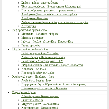
Σκόνες - κόκκοι απεντομώσεων
Τζέλ απεντομώσεων - Ετοιμόχρηστα δολώματα gel
Ποντικοφάρμακα - μυοκτόνα - αρουραιοκτόνα
Απωθητικά ζώων - πουλιών - ποντικών - φιδιών
Απωθητικά - βιοκτόνα
Δολωματικοί σταθμοί - κόλλες ποντικών - ποντικοπαγίδες
Κτηνιατρικά
Είδη προστασίας εργαζομένων
Μποτάκια - Γαλότσες - Φόρμες
Μάσκες ψεκασμού
Ιμάντες - Γυαλιά - Ωτασπίδες - Προσωπίδες
Γάντια εργασίας
Είδη Φυτωρίου - Ανθοπωλείου
Γλάστρες φυτωρίου - Σακούλες
Δίσκοι σποράς - Παλετάκια φύτευσης
Γλαστράκια - Υποστρώματα JIFFY
Είδη συσκευασίας - Ταμπελάκια - Ράφιες - Κορδόνια
Κουβάδες - Ζεμπίλια
Προσφορές ειδών φυτωρίου
Οικολογικά σκεύη- Πυρίμαχα - Inox
Ανοξείδωτα δοχεία - Inox
Πυρίμαχα σκεύη - πιθάρια λαδιού - λεκάνες ζυμώματος
Πλαστικά δοχεία - Βαρέλια - Τενεκέδες
Μηχανήματα Κήπου
Αλυσσοπρίονα - Κονταροπρίονα
Σκαπτικά - Φρέζες
Μηχανές γκαζόν - Χλοοκοπτικά
Χορτοκοπτικά - Θαμνοκοπτικά