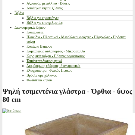
Αξεσουάρ μεταλλικά - Βάσεις
Αποθήκες κήπου ξύλινες
Βιβλία
Βιβλία για ερασιτέχνες
Βιβλία για επαγγελματίες
Διακοσμητικά Κήπου
Καλαμωτές
Πλακίδια - Πλαστικοί - Μεταλλικοί φράχτες - Πέργκολες - Πράσινοι
τοίχοι
Καλάμια Bamboo
Καμπανάκια αυλόπορτας - Μικροέπιπλα
Κεραμικά τοίχου - Πήλινες παραστάσεις
Τσιμέντινα διακοσμητικά
Διαμόρφωση εδάφους -διαχωριστικά.
Ελαφρόπετρα - Φλοιός Πεύκου
Βρύσες ορειχάλκινες
Φωτιστικά κήπου
Ψηλή τσιμεντένια γλάστρα - Όρθια - ύψος
80 cm