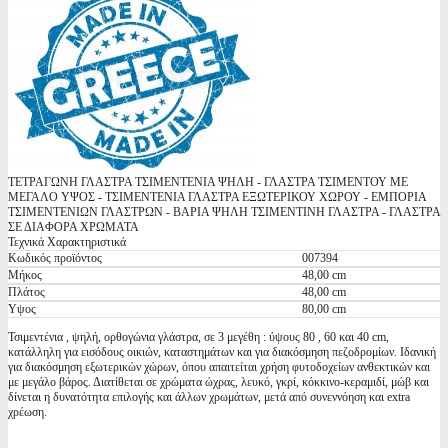
ΤΕΤΡΑΓΩΝΗ ΓΛΑΣΤΡΑ ΤΣΙΜΕΝΤΕΝΙΑ ΨΗΛΗ - ΓΛΑΣΤΡΑ ΤΣΙΜΕΝΤΟΥ ΜΕ
ΜΕΓΑΛΟ ΥΨΟΣ - ΤΣΙΜΕΝΤΕΝΙΑ ΓΛΑΣΤΡΑ ΕΞΩΤΕΡΙΚΟΥ ΧΩΡΟΥ - ΕΜΠΟΡΙΑ
ΤΣΙΜΕΝΤΕΝΙΩΝ ΓΛΑΣΤΡΩΝ - ΒΑΡΙΑ ΨΗΛΗ ΤΣΙΜΕΝΤΙΝΗ ΓΛΑΣΤΡΑ - ΓΛΑΣΤΡΑ
ΣΕ ΔΙΑΦΟΡΑ ΧΡΩΜΑΤΑ
Τεχνικά Χαρακτηριστικά
Κωδικός προϊόντος
007394
Μήκος
48,00 cm
Πλάτος
48,00 cm
Υψος
80,00 cm
Τσιμεντένια , ψηλή, ορθογώνια γλάστρα, σε 3 μεγέθη : ύψους 80 , 60 και 40 cm,
κατάλληλη για εισόδους οικιών, καταστημάτων και για διακόσμηση πεζοδρομίων. Ιδανική
για διακόσμηση εξωτερικών χώρων, όπου απαιτείται χρήση φυτοδοχείων ανθεκτικών και
με μεγάλο βάρος. Διατίθεται σε χρώματα ώχρας, λευκό, γκρί, κόκκινο-κεραμιδί, μώβ και
δίνεται η δυνατότητα επιλογής και άλλων χρωμάτων, μετά από συνεννόηση και extra
χρέωση.