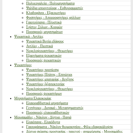
Πολυεργαλεία - Πολυμηχανήματα
Ψαλίδια μπορντούρας - Ευθυγραμμιστές
Κλαδοφάγοι - Εξαερωτήρες
Φυσητήρες - Απορροφητήρες φύλλων
Γαιοτρύπανα - Πλυστικά
Σχίστες Ξύλων - Κορμών
Προσφορές μηχανημάτων
Ψεκαστικά - Αντλίες
Ψεκαστικά Βυτία εδάφους
Αντλίες - Πιεστικά
Νεφελοψεκαστήρες - Θειωτήρες
Εξαρτήματα ψεκαστικών
Προσφορές ψεκαστικών
Ψεκαστήρες
Ψεκαστήρες προπίεσης
Ψεκαστήρες Πλάτης - Επινώτιοι
Ψεκαστήρες μπαταρίας - βενζίνης
Ψεκαστήρες ζιζανιοκτονίας
Νεφελοψεκαστήρες - Θειωτήρες
Προσφορές ψεκαστήρων
Μηχανήματα Ελαιοκομίας
Ελαιοραβδιστικά μηχανήματα
Γεννήτριες - Δυναμό - Μετασχηματιστές
Προσφορές ελαιοραβδιστικών
Μουσαμάδες - Νάυλον - Δίχτυα - Πανιά
Ελαιόπανα - Ελαιόδιχτα
Γαιουφάσματα - Νάυλον θερμοκηπίου - Φίλμ εδαφοκάλυψης
Δίχτυα σκίασης-προστασίας - παγετού - αναρρίχησης - Μουσαμάδες