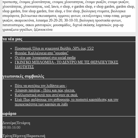
προπιεσης, έτοιμος χλοοτάπητας, ετοιμος χλοοταπητας, έτοιμο γκαζόν, ετοιμο γκαζον,
χλοοτάπητας, χλοοταπητας, sod, lawn, e shop, e garden shop, e shop garden, garden shop,
shop garden, free shop garden, free shop, e free shop, βιολογικη ντοματα, βιολογικα
σπορόφυτα, βελτιωτικα σκευασματα, ορμονες φυτων, εκτοξευτηρες τσαφ-τσαφ, μειγμα
γκαζον, ακαρεοκτόνα, λιπασμα 20-20-20, 30-10-10, βιολογικη προστασία φυτων,
πατατοσπορος, σακοι μανιταριών, μουσαμάδες, διχτυά σκίασης λαχανικών, pop-up
γραναζωτα γηπέδων, ζιζανιοκτόνα
τα
νέα μας
Προσφορά: Όλοι οι χειμερινοί Βολβόι -50% έως 15/2
Φειγιόα: Καλλιέργεια απο ''χρυσάφι''
Oι νέοι μας λογαριασμοί στα social media
ΓΚΙΝΓΚΟ ΜΠΙΛΟΜΠΑ - ΤΟ ΔΕΝΤΡΟ ΜΕ ΤΙΣ ΘΕΡΑΠΕΥΤΙΚΕΣ
ΙΔΙΟΤΗΤΕΣ
γεωπονικές
συμβουλές
Πότε να φυτέψω την λεβάντα μου ;
Λίπανση πατάτας - Πότε και πώς γίνεται.
Καλλωπιστικά φυτά που αντέχουν σε σκιά.
Ελιά: Πως αυξάνουμε την ανθοφορία, το ποσοστό καρπόδεσης και την
περιεκτικότητα των καρπών σε λάδι
ωράριο
Δευτέρα|Τετάρτη
09:00-16:00
Τρίτη|Πέμπτη|Παρασκευή