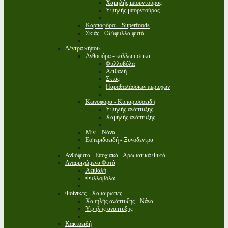
Χαμηλής μπορντούρας
Υψηλής μπορντούρας
Καρποφόροι - Superfoods
Σκιάς - Οξύφυλλα φυτά
Δέντρα κήπου
Ανθοφόρα - καλλωπιστικά
Φυλλοβόλα
Αειθαλή
Σκιάς
Παραθαλάσσιων περιοχών
Κωνοφόρα - Κυπαρισσοειδή
Υψηλής ανάπτυξης
Χαμηλής ανάπτυξης
Μίνι - Νάνα
Εσπεριδοειδή - Ξυνόδεντρα
Ανθόφυτα - Εποχιακά - Αρωματικά Φυτά
Αναρριχώμενα Φυτά
Αειθαλή
Φυλλοβόλα
Φοίνικες - Χαμαίρωπες
Χαμηλής ανάπτυξης - Νάνα
Υψηλής ανάπτυξης
Κακτοειδή