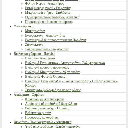
Φίλτρα Νερού - Λιπαντήρες
Εκτοξευτήρες νερού - Επιφανείας
Μικροεκτοξευτήρες - Σταλάκτες
Εξαρτήματα συνδεσμολογίας μεταλλικά
Προσφορές αυτόματου ποτίσματος
Φυτοφάρμακα
Μυκητοκτόνα
Εντομοκτόνα - Ακαρεοκτόνα
Ερασιτεχνικά Φυτοπροστατευτικά Προιόντα
Ζιζανιοκτόνα
Σαλιγκαροκτόνα - Κοχλιοκτόνα
Βιολογικά φάρμακα - Παγίδες
Βιολογικά Λιπάσματα
Βιολογικά Εντομοκτόνα - Ακαρεοκτόνα - Σαλιγκαροκτόνα
Βιολογικά προιόντα προστασίας
Βιολογικά Μυκητοκτόνα - Ζιζανιοκτόνα
Βιολογικές Φυτικές Ορμόνες
Βιολογικές Εντομοπαγίδες - Σαλιγκαροπαγίδες - Παγίδες ερπετών -
Κόλλες
Σκευάσματα βιολογικά για απεντομώσεις
Λιπάσματα - Ορμόνες
Κοκκώδη χημικά λιπάσματα
Λιπάσματα υδατοδιαλυτά διαφυλλικά
Ρυθμιστές ανάπτυξης - Ορμόνες
Βελτιωτικά φυτών
Προσφορές λιπασμάτων
Βιοκτόνα - Ποντικοφάρμακα - Απωθητικά
Υγρά απεντομώσεων - Σπρέυ καπνογόνα