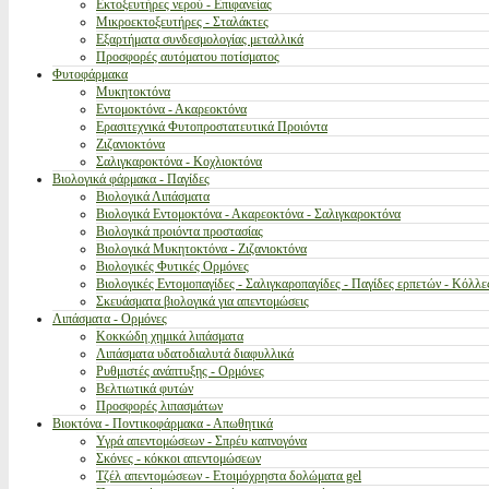
Εκτοξευτήρες νερού - Επιφανείας
Μικροεκτοξευτήρες - Σταλάκτες
Εξαρτήματα συνδεσμολογίας μεταλλικά
Προσφορές αυτόματου ποτίσματος
Φυτοφάρμακα
Μυκητοκτόνα
Εντομοκτόνα - Ακαρεοκτόνα
Ερασιτεχνικά Φυτοπροστατευτικά Προιόντα
Ζιζανιοκτόνα
Σαλιγκαροκτόνα - Κοχλιοκτόνα
Βιολογικά φάρμακα - Παγίδες
Βιολογικά Λιπάσματα
Βιολογικά Εντομοκτόνα - Ακαρεοκτόνα - Σαλιγκαροκτόνα
Βιολογικά προιόντα προστασίας
Βιολογικά Μυκητοκτόνα - Ζιζανιοκτόνα
Βιολογικές Φυτικές Ορμόνες
Βιολογικές Εντομοπαγίδες - Σαλιγκαροπαγίδες - Παγίδες ερπετών - Κόλλε
Σκευάσματα βιολογικά για απεντομώσεις
Λιπάσματα - Ορμόνες
Κοκκώδη χημικά λιπάσματα
Λιπάσματα υδατοδιαλυτά διαφυλλικά
Ρυθμιστές ανάπτυξης - Ορμόνες
Βελτιωτικά φυτών
Προσφορές λιπασμάτων
Βιοκτόνα - Ποντικοφάρμακα - Απωθητικά
Υγρά απεντομώσεων - Σπρέυ καπνογόνα
Σκόνες - κόκκοι απεντομώσεων
Τζέλ απεντομώσεων - Ετοιμόχρηστα δολώματα gel