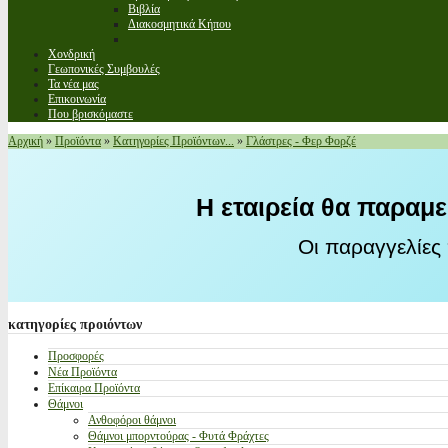
Βιβλία
Διακοσμητικά Κήπου
Χονδρική
Γεωπονικές Συμβουλές
Τα νέα μας
Επικοινωνία
Που βρισκόμαστε
Αρχική
»
Προϊόντα
»
Κατηγορίες Προϊόντων...
»
Γλάστρες - Φερ Φορζέ
Η εταιρεία θα παραμε
Οι παραγγελίες
κατηγορίες
προιόντων
Προσφορές
Νέα Προϊόντα
Επίκαιρα Προϊόντα
Θάμνοι
Ανθοφόροι θάμνοι
Θάμνοι μπορντούρας - Φυτά Φράχτες