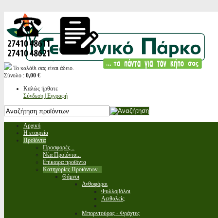
Το καλάθι σας είναι άδειο.
Σύνολο :
0,00 €
Καλώς ήρθατε
Σύνδεση | Εγγραφή
Αρχική
Η εταιρεία
Προϊόντα
Προσφορές...
Νέα Προϊόντα...
Επίκαιρα προϊόντα
Κατηγορίες Προϊόντων...
Θάμνοι
Ανθοφόροι
Φυλλοβόλοι
Αειθαλείς
Μπορντούρας - Φράχτες