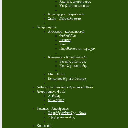
Χαμηλής μπορντούρας
Υψηλής μπορντούρας
Καρποφόροι - Superfoods
Σκιάς - Οξύφυλλα φυτά
Δέντρα κήπου
Ανθοφόρα - καλλωπιστικά
Φυλλοβόλα
Αειθαλή
Σκιάς
Παραθαλάσσιων περιοχών
Κωνοφόρα - Κυπαρισσοειδή
Υψηλής ανάπτυξης
Χαμηλής ανάπτυξης
Μίνι - Νάνα
Εσπεριδοειδή - Ξυνόδεντρα
Ανθόφυτα - Εποχιακά - Αρωματικά Φυτά
Αναρριχώμενα Φυτά
Αειθαλή
Φυλλοβόλα
Φοίνικες - Χαμαίρωπες
Χαμηλής ανάπτυξης - Νάνα
Υψηλής ανάπτυξης
Κακτοειδή