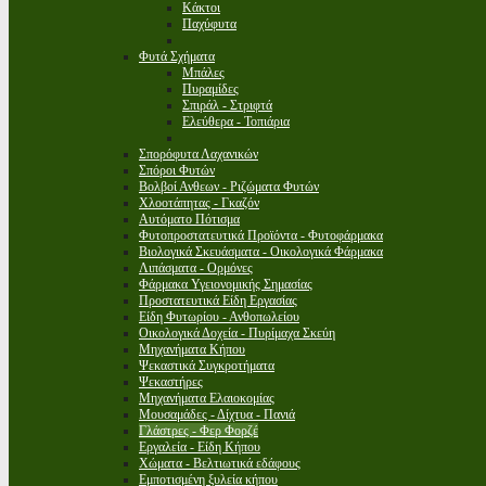
Κάκτοι
Παχύφυτα
Φυτά Σχήματα
Μπάλες
Πυραμίδες
Σπιράλ - Στριφτά
Ελεύθερα - Τοπιάρια
Σπορόφυτα Λαχανικών
Σπόροι Φυτών
Βολβοί Ανθεων - Ριζώματα Φυτών
Χλοοτάπητας - Γκαζόν
Αυτόματο Πότισμα
Φυτοπροστατευτικά Προϊόντα - Φυτοφάρμακα
Βιολογικά Σκευάσματα - Οικολογικά Φάρμακα
Λιπάσματα - Ορμόνες
Φάρμακα Υγειονομικής Σημασίας
Προστατευτικά Είδη Εργασίας
Είδη Φυτωρίου - Ανθοπωλείου
Οικολογικά Δοχεία - Πυρίμαχα Σκεύη
Μηχανήματα Κήπου
Ψεκαστικά Συγκροτήματα
Ψεκαστήρες
Μηχανήματα Ελαιοκομίας
Μουσαμάδες - Δίχτυα - Πανιά
Γλάστρες - Φερ Φορζέ
Εργαλεία - Είδη Κήπου
Χώματα - Βελτιωτικά εδάφους
Εμποτισμένη ξυλεία κήπου