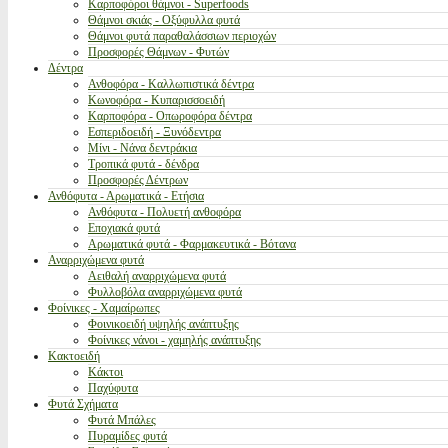
Καρποφόροι θάμνοι - Superfoods
Θάμνοι σκιάς - Οξύφυλλα φυτά
Θάμνοι φυτά παραθαλάσσιων περιοχών
Προσφορές Θάμνων - Φυτών
Δέντρα
Ανθοφόρα - Καλλωπιστικά δέντρα
Κωνοφόρα - Κυπαρισσοειδή
Καρποφόρα - Οπωροφόρα δέντρα
Εσπεριδοειδή - Ξυνόδεντρα
Μίνι - Νάνα δεντράκια
Τροπικά φυτά - δένδρα
Προσφορές Δέντρων
Ανθόφυτα - Αρωματικά - Ετήσια
Ανθόφυτα - Πολυετή ανθοφόρα
Εποχιακά φυτά
Αρωματικά φυτά - Φαρμακευτικά - Βότανα
Αναρριχώμενα φυτά
Αειθαλή αναρριχώμενα φυτά
Φυλλοβόλα αναρριχώμενα φυτά
Φοίνικες - Χαμαίρωπες
Φοινικοειδή υψηλής ανάπτυξης
Φοίνικες νάνοι - χαμηλής ανάπτυξης
Κακτοειδή
Κάκτοι
Παχύφυτα
Φυτά Σχήματα
Φυτά Μπάλες
Πυραμίδες φυτά