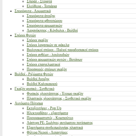
Σπιράλ - Στριφτά
Ελεύθερα - Τοπιάρια
Σπορόφυτα - Αρωματικά
Σπορόφυτα άνοιξης
Σπορόφυτα φθινοπώρου
Σπορόφυτα αρωματικών
Λαχανόκηπος - Κόνδυλοι - Βολβοί
Σπόροι Φυτών
Σπόροι γκαζόν
Σπόροι λαχανικών σε φάκελα
Βιολογικοί σπόροι - Παλιοί παραδοσιακοί σπόροι
Σπόροι ανθέων - λουλουδιών
Σπόροι αρωματικών φυτών - Βοτάνων
Σπόροι επαγγελματικοί
Προσφορές σπόρων γκαζόν
Βολβοί - Ριζώματα Φυτών
Βολβοί Ανοιξης
Βολβοί Καλοκαιριού
Γκαζόν φυσικό - Συνθετικό
Φυσικός χλοοτάπητας - Έτοιμο γκαζόν
Πλαστικός χλοοτάπητας - Συνθετικό γκαζόν
Αυτόματο Πότισμα
Εκτοξευτήρες - Pop Up
Ηλεκτροβάνες - εξαρτήματα
Προγραμματιστές - Κομπιούτερ
Λάστιχα PE- Σωλήνες αυτόματου ποτίσματος
Εξαρτήματα συνδεσμολογίας πλαστικά
Φίλτρα Νερού - Λιπαντήρες