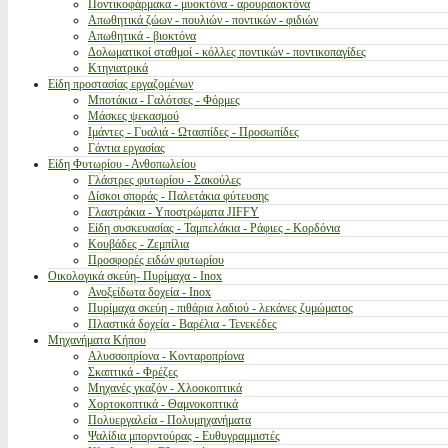
Ποντικοφάρμακα - μυοκτόνα - αρουραιοκτόνα
Απωθητικά ζώων - πουλιών - ποντικών - φιδιών
Απωθητικά - βιοκτόνα
Δολωματικοί σταθμοί - κόλλες ποντικών - ποντικοπαγίδες
Κτηνιατρικά
Είδη προστασίας εργαζομένων
Μποτάκια - Γαλότσες - Φόρμες
Μάσκες ψεκασμού
Ιμάντες - Γυαλιά - Ωτασπίδες - Προσωπίδες
Γάντια εργασίας
Είδη Φυτωρίου - Ανθοπωλείου
Γλάστρες φυτωρίου - Σακούλες
Δίσκοι σποράς - Παλετάκια φύτευσης
Γλαστράκια - Υποστρώματα JIFFY
Είδη συσκευασίας - Ταμπελάκια - Ράφιες - Κορδόνια
Κουβάδες - Ζεμπίλια
Προσφορές ειδών φυτωρίου
Οικολογικά σκεύη- Πυρίμαχα - Inox
Ανοξείδωτα δοχεία - Inox
Πυρίμαχα σκεύη - πιθάρια λαδιού - λεκάνες ζυμώματος
Πλαστικά δοχεία - Βαρέλια - Τενεκέδες
Μηχανήματα Κήπου
Αλυσσοπρίονα - Κονταροπρίονα
Σκαπτικά - Φρέζες
Μηχανές γκαζόν - Χλοοκοπτικά
Χορτοκοπτικά - Θαμνοκοπτικά
Πολυεργαλεία - Πολυμηχανήματα
Ψαλίδια μπορντούρας - Ευθυγραμμιστές