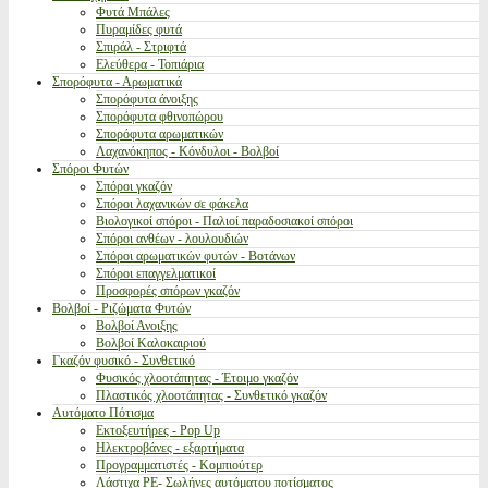
Φυτά Μπάλες
Πυραμίδες φυτά
Σπιράλ - Στριφτά
Ελεύθερα - Τοπιάρια
Σπορόφυτα - Αρωματικά
Σπορόφυτα άνοιξης
Σπορόφυτα φθινοπώρου
Σπορόφυτα αρωματικών
Λαχανόκηπος - Κόνδυλοι - Βολβοί
Σπόροι Φυτών
Σπόροι γκαζόν
Σπόροι λαχανικών σε φάκελα
Βιολογικοί σπόροι - Παλιοί παραδοσιακοί σπόροι
Σπόροι ανθέων - λουλουδιών
Σπόροι αρωματικών φυτών - Βοτάνων
Σπόροι επαγγελματικοί
Προσφορές σπόρων γκαζόν
Βολβοί - Ριζώματα Φυτών
Βολβοί Ανοιξης
Βολβοί Καλοκαιριού
Γκαζόν φυσικό - Συνθετικό
Φυσικός χλοοτάπητας - Έτοιμο γκαζόν
Πλαστικός χλοοτάπητας - Συνθετικό γκαζόν
Αυτόματο Πότισμα
Εκτοξευτήρες - Pop Up
Ηλεκτροβάνες - εξαρτήματα
Προγραμματιστές - Κομπιούτερ
Λάστιχα PE- Σωλήνες αυτόματου ποτίσματος