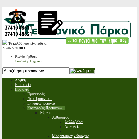
Το καλάθι σας είναι άδειο.
Σύνολο :
0,00 €
Καλώς ήρθατε
Σύνδεση | Εγγραφή
Αρχική
Η εταιρεία
Προϊόντα
Προσφορές...
Νέα Προϊόντα...
Επίκαιρα προϊόντα
Κατηγορίες Προϊόντων...
Θάμνοι
Ανθοφόροι
Φυλλοβόλοι
Αειθαλείς
Μπορντούρας - Φράχτες