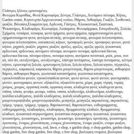
Γλάστρες ξύλινες εμποτισμένες
Φυτώρια Κορινθίας, Φυτά Καρποφόρα, Δέντρα, Γλάστρες, Αυτόματο πότισμα, Κήπος,
Garden center, Κηποτεχνία Αρχιτεκτονική τοπίου, Θάμνοι, Ανθοφόρα, Γκαζόν, Συνθετικό,
γκαζόν, Βότσαλα,Ελαφρόπετρα, Αρδευση, Γάστρες, Χλοοκοπτικά, Σκαπτικά,
Ψεκαστήρες, Κλαδοφάγοι, Κωνοφόρα, Λιπάσματα, Φυτοφάρμακα, Εσπεριδοειδή, Ξυλεία,
Σχήματα, τοπιάρια, τοπιαρια, φυτά σχήματα, φυτα σχηματα, σχηματοποιημένα φυτά,
σχηματοποιημενα φυτα, φυτώρια αττικής, φυτωρια αττικης, φυτωρια πελοπονησσου,
φυτωρια πελοπονησσου, κατασκευές κήπων, προσφορές φυτών, προσφορες φυτων, φυτά
κήπου, μηχανές γκαζόν, μηχανες γκαζον, φρέζες, φρεζες, φρέζα, φρεζα, ψεκαστικά,
αρδευτικά, αρδευτικα, αυτόματο πότισμα, αυτοματο ποτισμα, αρδευτικά δίκτυα,
αρδευτικα δικτυα, πότισμα κήπου, ποτισμα κηπου, αυτόματα ποτιστικά, μπέκ, μπεκ, ποπ
απ, πόπ άπ, εκτοξευτήρες, εκτοξευτηρες, λάστιχα ποτίσματος, λαστιχα ποτισματος, κέντρα
κήπου, εμποτισμένη ξυλεία, εμποτισμενη ξυλεια, ξυλεία κήπου, ξυλεια κηπου, πέργκολες,
περγκολες, καφασωτά, καφασωτα, θάμνοι μπορντούρας, θαμνοι μπορντουρας, ανθοφόροι
θάμνοι, ανθοφοροι θαμνοι, γεωπονικά καταστήματα, γεωπονικα καταστηματα,
εγκυκλοπαίδεια φυτών, εγκυκλοπαιδεια φυτών, φωτο φυτων, φωτό φυτών, φωτογραφίες
φυτών, φωτογραφιες φυτων, οξύφυλλα, οξυφυλλα φυτα, χώμα, χωμα, τύρφη, τυρφη,
χούμος, χουμος, οργανική ουσία, οργανικη ουσια, κλαδεμένα φυτά, κλαδεμενα φυτα,
τσάπα, τσαπα, φτυάρι, φτυαρι, τσάπα, τσαπα, κλαδευτήρι, κλαδευτήρια, κλαδευτηρι,
ψαλίδια κλαδέματος, ψαλίδι κλαδέματος, ψαλιδι κλαδεματος, ψαλιδια κλαδεματος,
μπορντουροψάλιδα, μπορντουροψαλιδο, μεσηνέζα, μεσηνεζα, ακροκόπτης, ακροκόπτης,
τρίμερ, τριμερ, τρίμμερ, τριμμερ, θαμνοκοπτικό, θαμνοκοπτικο, ευθυγραμμιστης,
ευθυγραμμιστής, κλαδοφάγος, κλαδοφαγος, θρυμματιστής κλαδιών, θρυμματιστης
κλαδιων, ψεκαστικά συγκροτήματα, ψεκαστικα συγκροτηματα, ψεκαστικά, ψεκαστικα,
ψεκαστήρες, ψεκαστηρες, ψεκαστήρι, ψεκαστηρι, ψεκαστήρες προπίεσης, ψεκαστηρες
προπιεσης, έτοιμος χλοοτάπητας, ετοιμος χλοοταπητας, έτοιμο γκαζόν, ετοιμο γκαζον,
χλοοτάπητας, χλοοταπητας, sod, lawn, e shop, e garden shop, e shop garden, garden shop,
shop garden, free shop garden, free shop, e free shop, βιολογικη ντοματα, βιολογικα