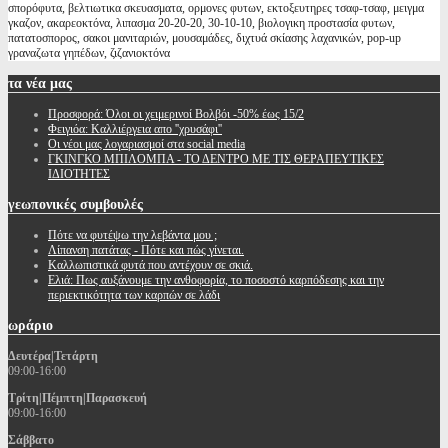
σπορόφυτα, βελτιωτικα σκευασματα, ορμονες φυτων, εκτοξευτηρες τσαφ-τσαφ, μειγμα
γκαζον, ακαρεοκτόνα, λιπασμα 20-20-20, 30-10-10, βιολογικη προστασία φυτων,
πατατοσπορος, σακοι μανιταριών, μουσαμάδες, διχτυά σκίασης λαχανικών, pop-up
γραναζωτα γηπέδων, ζιζανιοκτόνα
τα
νέα μας
Προσφορά: Όλοι οι χειμερινοί Βολβόι -50% έως 15/2
Φειγιόα: Καλλιέργεια απο ''χρυσάφι''
Oι νέοι μας λογαριασμοί στα social media
ΓΚΙΝΓΚΟ ΜΠΙΛΟΜΠΑ - ΤΟ ΔΕΝΤΡΟ ΜΕ ΤΙΣ ΘΕΡΑΠΕΥΤΙΚΕΣ
ΙΔΙΟΤΗΤΕΣ
γεωπονικές
συμβουλές
Πότε να φυτέψω την λεβάντα μου ;
Λίπανση πατάτας - Πότε και πώς γίνεται.
Καλλωπιστικά φυτά που αντέχουν σε σκιά.
Ελιά: Πως αυξάνουμε την ανθοφορία, το ποσοστό καρπόδεσης και την
περιεκτικότητα των καρπών σε λάδι
ωράριο
Δευτέρα|Τετάρτη
09:00-16:00
Τρίτη|Πέμπτη|Παρασκευή
09:00-16:00
Σάββατο