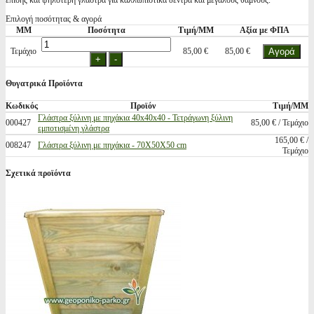
επίσης και ψηλότερη γλάστρα για καλλωπιστικα δέντρα και μεγάλους θάμνους.
Επιλογή ποσότητας & αγορά
ΜΜ
Ποσότητα
Τιμή/ΜΜ
Αξία με ΦΠΑ
Τεμάχιο
85,00 €
85,00 €
Θυγατρικά Προϊόντα
Κωδικός
Προϊόν
Τιμή/ΜΜ
Γλάστρα ξύλινη με πηχάκια 40x40x40 - Τετράγωνη ξύλινη
000427
85,00 € / Τεμάχιο
εμποτισμένη γλάστρα
165,00 € /
008247
Γλάστρα ξύλινη με πηχάκια - 70X50X50 cm
Τεμάχιο
Σχετικά προϊόντα