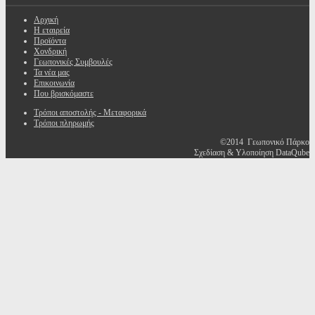
Αρχική
Η εταιρεία
Προϊόντα
Χονδρική
Γεωπονικές Συμβουλές
Τα νέα μας
Επικοινωνία
Που βρισκόμαστε
Τρόποι αποστολής - Μεταφορικά
Τρόποι πληρωμής
©2014 Γεωπονικό Πάρκο
Σχεδίαση & Υλοποίηση DataQube