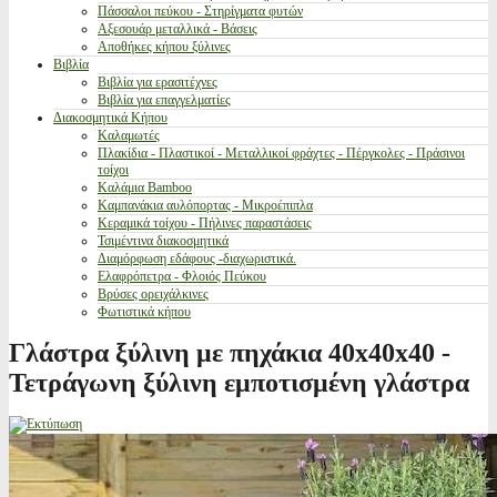
Πάσσαλοι πεύκου - Στηρίγματα φυτών
Αξεσουάρ μεταλλικά - Βάσεις
Αποθήκες κήπου ξύλινες
Βιβλία
Βιβλία για ερασιτέχνες
Βιβλία για επαγγελματίες
Διακοσμητικά Κήπου
Καλαμωτές
Πλακίδια - Πλαστικοί - Μεταλλικοί φράχτες - Πέργκολες - Πράσινοι
τοίχοι
Καλάμια Bamboo
Καμπανάκια αυλόπορτας - Μικροέπιπλα
Κεραμικά τοίχου - Πήλινες παραστάσεις
Τσιμέντινα διακοσμητικά
Διαμόρφωση εδάφους -διαχωριστικά.
Ελαφρόπετρα - Φλοιός Πεύκου
Βρύσες ορειχάλκινες
Φωτιστικά κήπου
Γλάστρα ξύλινη με πηχάκια 40x40x40 -
Τετράγωνη ξύλινη εμποτισμένη γλάστρα