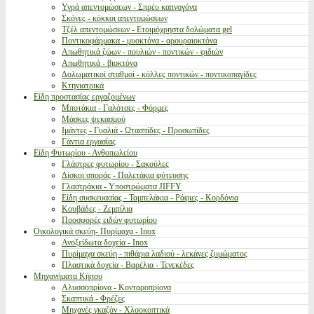
Υγρά απεντομώσεων - Σπρέυ καπνογόνα
Σκόνες - κόκκοι απεντομώσεων
Τζέλ απεντομώσεων - Ετοιμόχρηστα δολώματα gel
Ποντικοφάρμακα - μυοκτόνα - αρουραιοκτόνα
Απωθητικά ζώων - πουλιών - ποντικών - φιδιών
Απωθητικά - βιοκτόνα
Δολωματικοί σταθμοί - κόλλες ποντικών - ποντικοπαγίδες
Κτηνιατρικά
Είδη προστασίας εργαζομένων
Μποτάκια - Γαλότσες - Φόρμες
Μάσκες ψεκασμού
Ιμάντες - Γυαλιά - Ωτασπίδες - Προσωπίδες
Γάντια εργασίας
Είδη Φυτωρίου - Ανθοπωλείου
Γλάστρες φυτωρίου - Σακούλες
Δίσκοι σποράς - Παλετάκια φύτευσης
Γλαστράκια - Υποστρώματα JIFFY
Είδη συσκευασίας - Ταμπελάκια - Ράφιες - Κορδόνια
Κουβάδες - Ζεμπίλια
Προσφορές ειδών φυτωρίου
Οικολογικά σκεύη- Πυρίμαχα - Inox
Ανοξείδωτα δοχεία - Inox
Πυρίμαχα σκεύη - πιθάρια λαδιού - λεκάνες ζυμώματος
Πλαστικά δοχεία - Βαρέλια - Τενεκέδες
Μηχανήματα Κήπου
Αλυσσοπρίονα - Κονταροπρίονα
Σκαπτικά - Φρέζες
Μηχανές γκαζόν - Χλοοκοπτικά