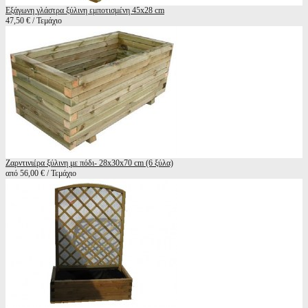
Εξάγωνη γλάστρα ξύλινη εμποτισμένη 45x28 cm
47,50 € / Τεμάχιο
Ζαρντινιέρα ξύλινη με πόδι- 28x30x70 cm (6 ξύλα)
από 56,00 € / Τεμάχιο