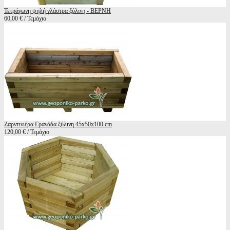
Τετράγωνη ψηλή γλάστρα ξύλινη - ΒΕΡΝΗ
60,00 € / Τεμάχιο
Ζαρντινιέρα Γρανάδα ξύλινη 45x50x100 cm
120,00 € / Τεμάχιο