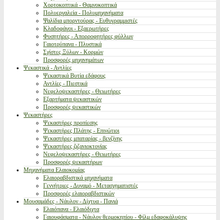
Χορτοκοπτικά - Θαμνοκοπτικά
Πολυεργαλεία - Πολυμηχανήματα
Ψαλίδια μπορντούρας - Ευθυγραμμιστές
Κλαδοφάγοι - Εξαερωτήρες
Φυσητήρες - Απορροφητήρες φύλλων
Γαιοτρύπανα - Πλυστικά
Σχίστες Ξύλων - Κορμών
Προσφορές μηχανημάτων
Ψεκαστικά - Αντλίες
Ψεκαστικά Βυτία εδάφους
Αντλίες - Πιεστικά
Νεφελοψεκαστήρες - Θειωτήρες
Εξαρτήματα ψεκαστικών
Προσφορές ψεκαστικών
Ψεκαστήρες
Ψεκαστήρες προπίεσης
Ψεκαστήρες Πλάτης - Επινώτιοι
Ψεκαστήρες μπαταρίας - βενζίνης
Ψεκαστήρες ζιζανιοκτονίας
Νεφελοψεκαστήρες - Θειωτήρες
Προσφορές ψεκαστήρων
Μηχανήματα Ελαιοκομίας
Ελαιοραβδιστικά μηχανήματα
Γεννήτριες - Δυναμό - Μετασχηματιστές
Προσφορές ελαιοραβδιστικών
Μουσαμάδες - Νάυλον - Δίχτυα - Πανιά
Ελαιόπανα - Ελαιόδιχτα
Γαιουφάσματα - Νάυλον θερμοκηπίου - Φίλμ εδαφοκάλυψης