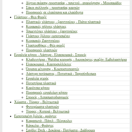
Δίχτυα σκίασης-προστασίας - παγετού - αναρρίχησης - Μουσαμάδες
Σάκοι συλλογής - προστασίας καρπών
Προσφορές σε ελαιόπανα και ελαιόδιχτα
Γλάστρες - Φερ Φορζέ
Πλαστικές γλάστρες - ζαρντινιέρες - Πιάτα πλαστικά
Κεραμικές πήλινες γλάστρες
Τσιμεντένιες γλάστρες - ζαρντινιέρες
Γλάστρες ξύλινες εμποτισμένες
Κεραμικές Ζαρντινιέρες
Γλαστροθήκες - Φέρ φορζέ
Προσφορές γλαστρών
Εργαλεία κήπου - Λάστιχα - Ελαιοκομικά - Σπορείς
Κλαδευτήρια - Ψαλίδια κορυφής - Ακροκόφτες γκαζόν- Εμβολιαστήρια
Ελαιοκομικά - Καρποσυλλέκτες
Όργανα μέτρησης - Κομποστοποιητές
Λάστιχα ποτίσματος - Ποτιστικά - Ταχυσύνδεσμοι
Εργαλεία χειρός
Ποτιστήρια πλαστικά
Καρότσια κήπου
Προσφορές εργαλείων κήπου
Σπορείς - Λιπασματοδιανομείς
Χώματα - Τύρφες - Βελτιωτικά
Φυτοχώματα γλαστρών
Τύρφες - Κοπριά - Βελτιωτικά
Εμποτισμένη ξυλεία - φράχτες
Καφασωτά - Πάνελ - Πέργκολες
Κάγκελα - Φράχτες
Σανίδες Deck - Δοκάρια - Πατήματα - Διάδρομοι