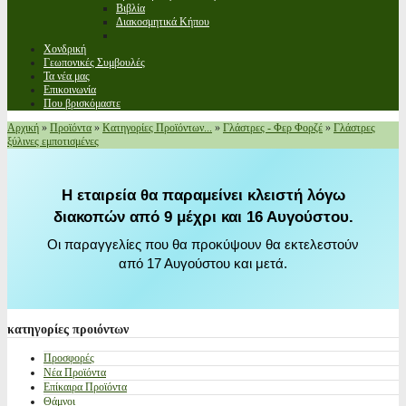
Βιβλία
Διακοσμητικά Κήπου
Χονδρική
Γεωπονικές Συμβουλές
Τα νέα μας
Επικοινωνία
Που βρισκόμαστε
Αρχική
»
Προϊόντα
»
Κατηγορίες Προϊόντων...
»
Γλάστρες - Φερ Φορζέ
»
Γλάστρες
ξύλινες εμποτισμένες
Η εταιρεία θα παραμείνει κλειστή λόγω
διακοπών από 9 μέχρι και 16 Αυγούστου.
Οι παραγγελίες που θα προκύψουν θα εκτελεστούν
από 17 Αυγούστου και μετά.
κατηγορίες
προιόντων
Προσφορές
Νέα Προϊόντα
Επίκαιρα Προϊόντα
Θάμνοι