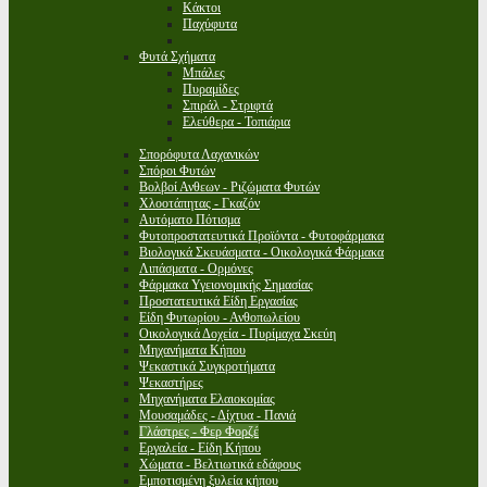
Κάκτοι
Παχύφυτα
Φυτά Σχήματα
Μπάλες
Πυραμίδες
Σπιράλ - Στριφτά
Ελεύθερα - Τοπιάρια
Σπορόφυτα Λαχανικών
Σπόροι Φυτών
Βολβοί Ανθεων - Ριζώματα Φυτών
Χλοοτάπητας - Γκαζόν
Αυτόματο Πότισμα
Φυτοπροστατευτικά Προϊόντα - Φυτοφάρμακα
Βιολογικά Σκευάσματα - Οικολογικά Φάρμακα
Λιπάσματα - Ορμόνες
Φάρμακα Υγειονομικής Σημασίας
Προστατευτικά Είδη Εργασίας
Είδη Φυτωρίου - Ανθοπωλείου
Οικολογικά Δοχεία - Πυρίμαχα Σκεύη
Μηχανήματα Κήπου
Ψεκαστικά Συγκροτήματα
Ψεκαστήρες
Μηχανήματα Ελαιοκομίας
Μουσαμάδες - Δίχτυα - Πανιά
Γλάστρες - Φερ Φορζέ
Εργαλεία - Είδη Κήπου
Χώματα - Βελτιωτικά εδάφους
Εμποτισμένη ξυλεία κήπου