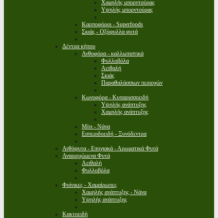
Χαμηλής μπορντούρας
Υψηλής μπορντούρας
Καρποφόροι - Superfoods
Σκιάς - Οξύφυλλα φυτά
Δέντρα κήπου
Ανθοφόρα - καλλωπιστικά
Φυλλοβόλα
Αειθαλή
Σκιάς
Παραθαλάσσιων περιοχών
Κωνοφόρα - Κυπαρισσοειδή
Υψηλής ανάπτυξης
Χαμηλής ανάπτυξης
Μίνι - Νάνα
Εσπεριδοειδή - Ξυνόδεντρα
Ανθόφυτα - Εποχιακά - Αρωματικά Φυτά
Αναρριχώμενα Φυτά
Αειθαλή
Φυλλοβόλα
Φοίνικες - Χαμαίρωπες
Χαμηλής ανάπτυξης - Νάνα
Υψηλής ανάπτυξης
Κακτοειδή