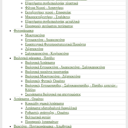
Εξαρτήματα συνδεσμολογίας πλαστικά
Φίλτρα Νερού - Λιπαντήρες
Εκτοξευτήρες νερού - Επιφανείας
Μικροεκτοξευτήρες - Σταλάκτες
Εξαρτήματα συνδεσμολογίας μεταλλικά
Προσφορές αυτόματου ποτίσματος
Φυτοφάρμακα
Μυκητοκτόνα
Εντομοκτόνα - Ακαρεοκτόνα
Ερασιτεχνικά Φυτοπροστατευτικά Προιόντα
Ζιζανιοκτόνα
Σαλιγκαροκτόνα - Κοχλιοκτόνα
Βιολογικά φάρμακα - Παγίδες
Βιολογικά Λιπάσματα
Βιολογικά Εντομοκτόνα - Ακαρεοκτόνα - Σαλιγκαροκτόνα
Βιολογικά προιόντα προστασίας
Βιολογικά Μυκητοκτόνα - Ζιζανιοκτόνα
Βιολογικές Φυτικές Ορμόνες
Βιολογικές Εντομοπαγίδες - Σαλιγκαροπαγίδες - Παγίδες ερπετών -
Κόλλες
Σκευάσματα βιολογικά για απεντομώσεις
Λιπάσματα - Ορμόνες
Κοκκώδη χημικά λιπάσματα
Λιπάσματα υδατοδιαλυτά διαφυλλικά
Ρυθμιστές ανάπτυξης - Ορμόνες
Βελτιωτικά φυτών
Προσφορές λιπασμάτων
Βιοκτόνα - Ποντικοφάρμακα - Απωθητικά