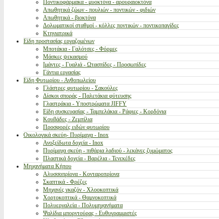
Ποντικοφάρμακα - μυοκτόνα - αρουραιοκτόνα
Απωθητικά ζώων - πουλιών - ποντικών - φιδιών
Απωθητικά - βιοκτόνα
Δολωματικοί σταθμοί - κόλλες ποντικών - ποντικοπαγίδες
Κτηνιατρικά
Είδη προστασίας εργαζομένων
Μποτάκια - Γαλότσες - Φόρμες
Μάσκες ψεκασμού
Ιμάντες - Γυαλιά - Ωτασπίδες - Προσωπίδες
Γάντια εργασίας
Είδη Φυτωρίου - Ανθοπωλείου
Γλάστρες φυτωρίου - Σακούλες
Δίσκοι σποράς - Παλετάκια φύτευσης
Γλαστράκια - Υποστρώματα JIFFY
Είδη συσκευασίας - Ταμπελάκια - Ράφιες - Κορδόνια
Κουβάδες - Ζεμπίλια
Προσφορές ειδών φυτωρίου
Οικολογικά σκεύη- Πυρίμαχα - Inox
Ανοξείδωτα δοχεία - Inox
Πυρίμαχα σκεύη - πιθάρια λαδιού - λεκάνες ζυμώματος
Πλαστικά δοχεία - Βαρέλια - Τενεκέδες
Μηχανήματα Κήπου
Αλυσσοπρίονα - Κονταροπρίονα
Σκαπτικά - Φρέζες
Μηχανές γκαζόν - Χλοοκοπτικά
Χορτοκοπτικά - Θαμνοκοπτικά
Πολυεργαλεία - Πολυμηχανήματα
Ψαλίδια μπορντούρας - Ευθυγραμμιστές