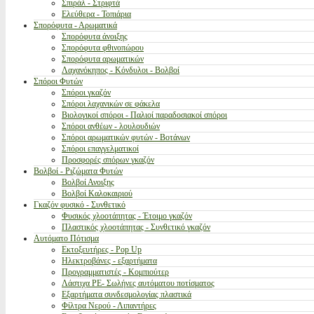
Σπιράλ - Στριφτά
Ελεύθερα - Τοπιάρια
Σπορόφυτα - Αρωματικά
Σπορόφυτα άνοιξης
Σπορόφυτα φθινοπώρου
Σπορόφυτα αρωματικών
Λαχανόκηπος - Κόνδυλοι - Βολβοί
Σπόροι Φυτών
Σπόροι γκαζόν
Σπόροι λαχανικών σε φάκελα
Βιολογικοί σπόροι - Παλιοί παραδοσιακοί σπόροι
Σπόροι ανθέων - λουλουδιών
Σπόροι αρωματικών φυτών - Βοτάνων
Σπόροι επαγγελματικοί
Προσφορές σπόρων γκαζόν
Βολβοί - Ριζώματα Φυτών
Βολβοί Ανοιξης
Βολβοί Καλοκαιριού
Γκαζόν φυσικό - Συνθετικό
Φυσικός χλοοτάπητας - Έτοιμο γκαζόν
Πλαστικός χλοοτάπητας - Συνθετικό γκαζόν
Αυτόματο Πότισμα
Εκτοξευτήρες - Pop Up
Ηλεκτροβάνες - εξαρτήματα
Προγραμματιστές - Κομπιούτερ
Λάστιχα PE- Σωλήνες αυτόματου ποτίσματος
Εξαρτήματα συνδεσμολογίας πλαστικά
Φίλτρα Νερού - Λιπαντήρες