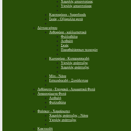
Χαμηλής μπορντούρας
Υψηλής μπορντούρας
Καρποφόροι - Superfoods
Σκιάς - Οξύφυλλα φυτά
Δέντρα κήπου
Ανθοφόρα - καλλωπιστικά
Φυλλοβόλα
Αειθαλή
Σκιάς
Παραθαλάσσιων περιοχών
Κωνοφόρα - Κυπαρισσοειδή
Υψηλής ανάπτυξης
Χαμηλής ανάπτυξης
Μίνι - Νάνα
Εσπεριδοειδή - Ξυνόδεντρα
Ανθόφυτα - Εποχιακά - Αρωματικά Φυτά
Αναρριχώμενα Φυτά
Αειθαλή
Φυλλοβόλα
Φοίνικες - Χαμαίρωπες
Χαμηλής ανάπτυξης - Νάνα
Υψηλής ανάπτυξης
Κακτοειδή