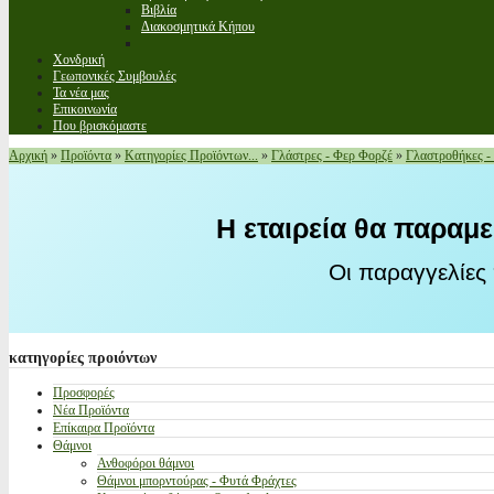
Βιβλία
Διακοσμητικά Κήπου
Χονδρική
Γεωπονικές Συμβουλές
Τα νέα μας
Επικοινωνία
Που βρισκόμαστε
Αρχική
»
Προϊόντα
»
Κατηγορίες Προϊόντων...
»
Γλάστρες - Φερ Φορζέ
»
Γλαστροθήκες -
Η εταιρεία θα παραμε
Οι παραγγελίες
κατηγορίες
προιόντων
Προσφορές
Νέα Προϊόντα
Επίκαιρα Προϊόντα
Θάμνοι
Ανθοφόροι θάμνοι
Θάμνοι μπορντούρας - Φυτά Φράχτες