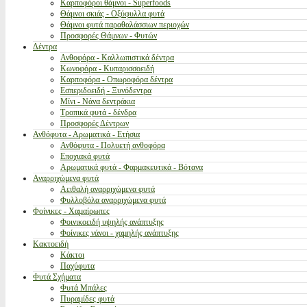
Καρποφόροι θάμνοι - Superfoods
Θάμνοι σκιάς - Οξύφυλλα φυτά
Θάμνοι φυτά παραθαλάσσιων περιοχών
Προσφορές Θάμνων - Φυτών
Δέντρα
Ανθοφόρα - Καλλωπιστικά δέντρα
Κωνοφόρα - Κυπαρισσοειδή
Καρποφόρα - Οπωροφόρα δέντρα
Εσπεριδοειδή - Ξυνόδεντρα
Μίνι - Νάνα δεντράκια
Τροπικά φυτά - δένδρα
Προσφορές Δέντρων
Ανθόφυτα - Αρωματικά - Ετήσια
Ανθόφυτα - Πολυετή ανθοφόρα
Εποχιακά φυτά
Αρωματικά φυτά - Φαρμακευτικά - Βότανα
Αναρριχώμενα φυτά
Αειθαλή αναρριχώμενα φυτά
Φυλλοβόλα αναρριχώμενα φυτά
Φοίνικες - Χαμαίρωπες
Φοινικοειδή υψηλής ανάπτυξης
Φοίνικες νάνοι - χαμηλής ανάπτυξης
Κακτοειδή
Κάκτοι
Παχύφυτα
Φυτά Σχήματα
Φυτά Μπάλες
Πυραμίδες φυτά