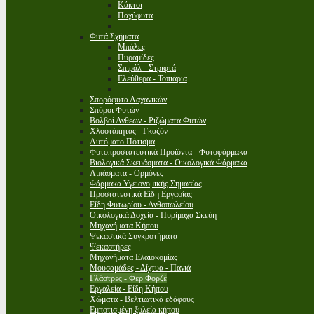
Κάκτοι
Παχύφυτα
Φυτά Σχήματα
Μπάλες
Πυραμίδες
Σπιράλ - Στριφτά
Ελεύθερα - Τοπιάρια
Σπορόφυτα Λαχανικών
Σπόροι Φυτών
Βολβοί Ανθεων - Ριζώματα Φυτών
Χλοοτάπητας - Γκαζόν
Αυτόματο Πότισμα
Φυτοπροστατευτικά Προϊόντα - Φυτοφάρμακα
Βιολογικά Σκευάσματα - Οικολογικά Φάρμακα
Λιπάσματα - Ορμόνες
Φάρμακα Υγειονομικής Σημασίας
Προστατευτικά Είδη Εργασίας
Είδη Φυτωρίου - Ανθοπωλείου
Οικολογικά Δοχεία - Πυρίμαχα Σκεύη
Μηχανήματα Κήπου
Ψεκαστικά Συγκροτήματα
Ψεκαστήρες
Μηχανήματα Ελαιοκομίας
Μουσαμάδες - Δίχτυα - Πανιά
Γλάστρες - Φερ Φορζέ
Εργαλεία - Είδη Κήπου
Χώματα - Βελτιωτικά εδάφους
Εμποτισμένη ξυλεία κήπου