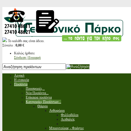
Το καλάθι σας είναι άδειο.
Σύνολο :
0,00 €
Καλώς ήρθατε
Σύνδεση | Εγγραφή
Αρχική
Η εταιρεία
Προϊόντα
Προσφορές...
Νέα Προϊόντα...
Επίκαιρα προϊόντα
Κατηγορίες Προϊόντων...
Θάμνοι
Ανθοφόροι
Φυλλοβόλοι
Αειθαλείς
Μπορντούρας - Φράχτες