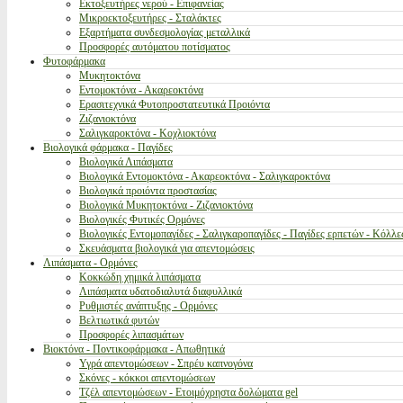
Εκτοξευτήρες νερού - Επιφανείας
Μικροεκτοξευτήρες - Σταλάκτες
Εξαρτήματα συνδεσμολογίας μεταλλικά
Προσφορές αυτόματου ποτίσματος
Φυτοφάρμακα
Μυκητοκτόνα
Εντομοκτόνα - Ακαρεοκτόνα
Ερασιτεχνικά Φυτοπροστατευτικά Προιόντα
Ζιζανιοκτόνα
Σαλιγκαροκτόνα - Κοχλιοκτόνα
Βιολογικά φάρμακα - Παγίδες
Βιολογικά Λιπάσματα
Βιολογικά Εντομοκτόνα - Ακαρεοκτόνα - Σαλιγκαροκτόνα
Βιολογικά προιόντα προστασίας
Βιολογικά Μυκητοκτόνα - Ζιζανιοκτόνα
Βιολογικές Φυτικές Ορμόνες
Βιολογικές Εντομοπαγίδες - Σαλιγκαροπαγίδες - Παγίδες ερπετών - Κόλλε
Σκευάσματα βιολογικά για απεντομώσεις
Λιπάσματα - Ορμόνες
Κοκκώδη χημικά λιπάσματα
Λιπάσματα υδατοδιαλυτά διαφυλλικά
Ρυθμιστές ανάπτυξης - Ορμόνες
Βελτιωτικά φυτών
Προσφορές λιπασμάτων
Βιοκτόνα - Ποντικοφάρμακα - Απωθητικά
Υγρά απεντομώσεων - Σπρέυ καπνογόνα
Σκόνες - κόκκοι απεντομώσεων
Τζέλ απεντομώσεων - Ετοιμόχρηστα δολώματα gel