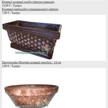
Κλασική κεραμική γκρίζα γλάστρα εισαγωγής
14,00 € / Τεμάχιο
Κεραμική φαιστωνάτη επιμαρμαρωμένη γλάστρα
7,00 € / Τεμάχιο
Ζαρντινιεράκι Μπονσάι κεραμικό σοκολατί - 14 cm
2,00 € / Τεμάχιο