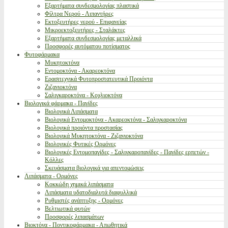
Εξαρτήματα συνδεσμολογίας πλαστικά
Φίλτρα Νερού - Λιπαντήρες
Εκτοξευτήρες νερού - Επιφανείας
Μικροεκτοξευτήρες - Σταλάκτες
Εξαρτήματα συνδεσμολογίας μεταλλικά
Προσφορές αυτόματου ποτίσματος
Φυτοφάρμακα
Μυκητοκτόνα
Εντομοκτόνα - Ακαρεοκτόνα
Ερασιτεχνικά Φυτοπροστατευτικά Προιόντα
Ζιζανιοκτόνα
Σαλιγκαροκτόνα - Κοχλιοκτόνα
Βιολογικά φάρμακα - Παγίδες
Βιολογικά Λιπάσματα
Βιολογικά Εντομοκτόνα - Ακαρεοκτόνα - Σαλιγκαροκτόνα
Βιολογικά προιόντα προστασίας
Βιολογικά Μυκητοκτόνα - Ζιζανιοκτόνα
Βιολογικές Φυτικές Ορμόνες
Βιολογικές Εντομοπαγίδες - Σαλιγκαροπαγίδες - Παγίδες ερπετών -
Κόλλες
Σκευάσματα βιολογικά για απεντομώσεις
Λιπάσματα - Ορμόνες
Κοκκώδη χημικά λιπάσματα
Λιπάσματα υδατοδιαλυτά διαφυλλικά
Ρυθμιστές ανάπτυξης - Ορμόνες
Βελτιωτικά φυτών
Προσφορές λιπασμάτων
Βιοκτόνα - Ποντικοφάρμακα - Απωθητικά