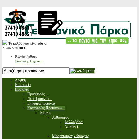
Το καλάθι σας είναι άδειο.
Σύνολο :
0,00 €
Καλώς ήρθατε
Σύνδεση | Εγγραφή
Αρχική
Η εταιρεία
Προϊόντα
Προσφορές...
Νέα Προϊόντα...
Επίκαιρα προϊόντα
Κατηγορίες Προϊόντων...
Θάμνοι
Ανθοφόροι
Φυλλοβόλοι
Αειθαλείς
Μπορντούρας - Φράχτες