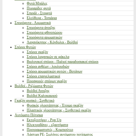
Φυτά Μπάλες
Πυραμίδες φυτά
Σπιράλ - Στριφτά
Ελεύθερα - Τοπιάρια
Σπορόφυτα - Αρωματικά
Σπορόφυτα άνοιξης
Σπορόφυτα φθινοπώρου
Σπορόφυτα αρωματικών
Λαχανόκηπος - Κόνδυλοι - Βολβοί
Σπόροι Φυτών
Σπόροι γκαζόν
Σπόροι λαχανικών σε φάκελα
Βιολογικοί σπόροι - Παλιοί παραδοσιακοί σπόροι
Σπόροι ανθέων - λουλουδιών
Σπόροι αρωματικών φυτών - Βοτάνων
Σπόροι επαγγελματικοί
Προσφορές σπόρων γκαζόν
Βολβοί - Ριζώματα Φυτών
Βολβοί Ανοιξης
Βολβοί Καλοκαιριού
Γκαζόν φυσικό - Συνθετικό
Φυσικός χλοοτάπητας - Έτοιμο γκαζόν
Πλαστικός χλοοτάπητας - Συνθετικό γκαζόν
Αυτόματο Πότισμα
Εκτοξευτήρες - Pop Up
Ηλεκτροβάνες - εξαρτήματα
Προγραμματιστές - Κομπιούτερ
Λάστιχα PE- Σωλήνες αυτόματου ποτίσματος