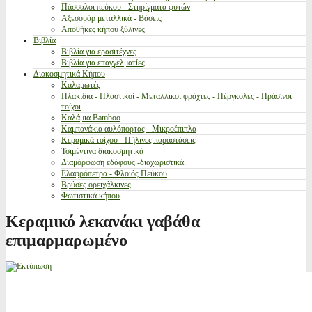
Πάσσαλοι πεύκου - Στηρίγματα φυτών
Αξεσουάρ μεταλλικά - Βάσεις
Αποθήκες κήπου ξύλινες
Βιβλία
Βιβλία για ερασιτέχνες
Βιβλία για επαγγελματίες
Διακοσμητικά Κήπου
Καλαμωτές
Πλακίδια - Πλαστικοί - Μεταλλικοί φράχτες - Πέργκολες - Πράσινοι
τοίχοι
Καλάμια Bamboo
Καμπανάκια αυλόπορτας - Μικροέπιπλα
Κεραμικά τοίχου - Πήλινες παραστάσεις
Τσιμέντινα διακοσμητικά
Διαμόρφωση εδάφους -διαχωριστικά.
Ελαφρόπετρα - Φλοιός Πεύκου
Βρύσες ορειχάλκινες
Φωτιστικά κήπου
Κεραμικό λεκανάκι γαβάθα
επιμαρμαρωμένο