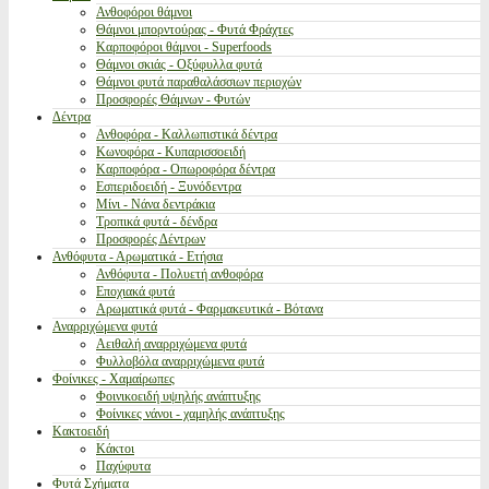
Ανθοφόροι θάμνοι
Θάμνοι μπορντούρας - Φυτά Φράχτες
Καρποφόροι θάμνοι - Superfoods
Θάμνοι σκιάς - Οξύφυλλα φυτά
Θάμνοι φυτά παραθαλάσσιων περιοχών
Προσφορές Θάμνων - Φυτών
Δέντρα
Ανθοφόρα - Καλλωπιστικά δέντρα
Κωνοφόρα - Κυπαρισσοειδή
Καρποφόρα - Οπωροφόρα δέντρα
Εσπεριδοειδή - Ξυνόδεντρα
Μίνι - Νάνα δεντράκια
Τροπικά φυτά - δένδρα
Προσφορές Δέντρων
Ανθόφυτα - Αρωματικά - Ετήσια
Ανθόφυτα - Πολυετή ανθοφόρα
Εποχιακά φυτά
Αρωματικά φυτά - Φαρμακευτικά - Βότανα
Αναρριχώμενα φυτά
Αειθαλή αναρριχώμενα φυτά
Φυλλοβόλα αναρριχώμενα φυτά
Φοίνικες - Χαμαίρωπες
Φοινικοειδή υψηλής ανάπτυξης
Φοίνικες νάνοι - χαμηλής ανάπτυξης
Κακτοειδή
Κάκτοι
Παχύφυτα
Φυτά Σχήματα