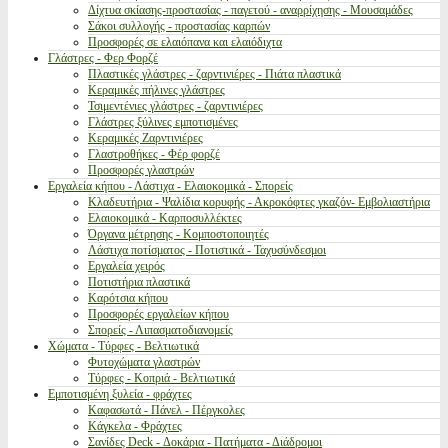
Δίχτυα σκίασης-προστασίας - παγετού - αναρρίχησης - Μουσαμάδες
Σάκοι συλλογής - προστασίας καρπών
Προσφορές σε ελαιόπανα και ελαιόδιχτα
Γλάστρες - Φερ Φορζέ
Πλαστικές γλάστρες - ζαρντινιέρες - Πιάτα πλαστικά
Κεραμικές πήλινες γλάστρες
Τσιμεντένιες γλάστρες - ζαρντινιέρες
Γλάστρες ξύλινες εμποτισμένες
Κεραμικές Ζαρντινιέρες
Γλαστροθήκες - Φέρ φορζέ
Προσφορές γλαστρών
Εργαλεία κήπου - Λάστιχα - Ελαιοκομικά - Σπορείς
Κλαδευτήρια - Ψαλίδια κορυφής - Ακροκόφτες γκαζόν- Εμβολιαστήρια
Ελαιοκομικά - Καρποσυλλέκτες
Όργανα μέτρησης - Κομποστοποιητές
Λάστιχα ποτίσματος - Ποτιστικά - Ταχυσύνδεσμοι
Εργαλεία χειρός
Ποτιστήρια πλαστικά
Καρότσια κήπου
Προσφορές εργαλείων κήπου
Σπορείς - Λιπασματοδιανομείς
Χώματα - Τύρφες - Βελτιωτικά
Φυτοχώματα γλαστρών
Τύρφες - Κοπριά - Βελτιωτικά
Εμποτισμένη ξυλεία - φράχτες
Καφασωτά - Πάνελ - Πέργκολες
Κάγκελα - Φράχτες
Σανίδες Deck - Δοκάρια - Πατήματα - Διάδρομοι