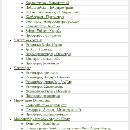
Χορτοκοπτικά - Θαμνοκοπτικά
Πολυεργαλεία - Πολυμηχανήματα
Ψαλίδια μπορντούρας - Ευθυγραμμιστές
Κλαδοφάγοι - Εξαερωτήρες
Φυσητήρες - Απορροφητήρες φύλλων
Γαιοτρύπανα - Πλυστικά
Σχίστες Ξύλων - Κορμών
Προσφορές μηχανημάτων
Ψεκαστικά - Αντλίες
Ψεκαστικά Βυτία εδάφους
Αντλίες - Πιεστικά
Νεφελοψεκαστήρες - Θειωτήρες
Εξαρτήματα ψεκαστικών
Προσφορές ψεκαστικών
Ψεκαστήρες
Ψεκαστήρες προπίεσης
Ψεκαστήρες Πλάτης - Επινώτιοι
Ψεκαστήρες μπαταρίας - βενζίνης
Ψεκαστήρες ζιζανιοκτονίας
Νεφελοψεκαστήρες - Θειωτήρες
Προσφορές ψεκαστήρων
Μηχανήματα Ελαιοκομίας
Ελαιοραβδιστικά μηχανήματα
Γεννήτριες - Δυναμό - Μετασχηματιστές
Προσφορές ελαιοραβδιστικών
Μουσαμάδες - Νάυλον - Δίχτυα - Πανιά
Ελαιόπανα - Ελαιόδιχτα
Γαιουφάσματα - Νάυλον θερμοκηπίου - Φίλμ εδαφοκάλυψης