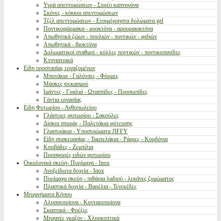
Υγρά απεντομώσεων - Σπρέυ καπνογόνα
Σκόνες - κόκκοι απεντομώσεων
Τζέλ απεντομώσεων - Ετοιμόχρηστα δολώματα gel
Ποντικοφάρμακα - μυοκτόνα - αρουραιοκτόνα
Απωθητικά ζώων - πουλιών - ποντικών - φιδιών
Απωθητικά - βιοκτόνα
Δολωματικοί σταθμοί - κόλλες ποντικών - ποντικοπαγίδες
Κτηνιατρικά
Είδη προστασίας εργαζομένων
Μποτάκια - Γαλότσες - Φόρμες
Μάσκες ψεκασμού
Ιμάντες - Γυαλιά - Ωτασπίδες - Προσωπίδες
Γάντια εργασίας
Είδη Φυτωρίου - Ανθοπωλείου
Γλάστρες φυτωρίου - Σακούλες
Δίσκοι σποράς - Παλετάκια φύτευσης
Γλαστράκια - Υποστρώματα JIFFY
Είδη συσκευασίας - Ταμπελάκια - Ράφιες - Κορδόνια
Κουβάδες - Ζεμπίλια
Προσφορές ειδών φυτωρίου
Οικολογικά σκεύη- Πυρίμαχα - Inox
Ανοξείδωτα δοχεία - Inox
Πυρίμαχα σκεύη - πιθάρια λαδιού - λεκάνες ζυμώματος
Πλαστικά δοχεία - Βαρέλια - Τενεκέδες
Μηχανήματα Κήπου
Αλυσσοπρίονα - Κονταροπρίονα
Σκαπτικά - Φρέζες
Μηχανές γκαζόν - Χλοοκοπτικά