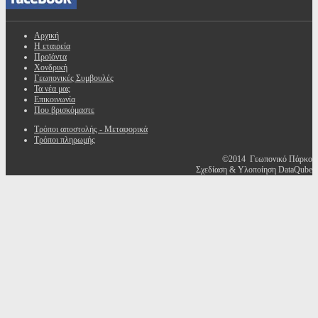
Αρχική
Η εταιρεία
Προϊόντα
Χονδρική
Γεωπονικές Συμβουλές
Τα νέα μας
Επικοινωνία
Που βρισκόμαστε
Τρόποι αποστολής - Μεταφορικά
Τρόποι πληρωμής
©2014 Γεωπονικό Πάρκο
Σχεδίαση & Υλοποίηση DataQube