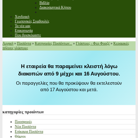
Βιβλία
Διακοσμητικά Κήπου
Χονδρική
Γεωπονικές Συμβουλές
Τα νέα μας
Επικοινωνία
Που βρισκόμαστε
Αρχική
»
Προϊόντα
»
Κατηγορίες Προϊόντων...
»
Γλάστρες - Φερ Φορζέ
»
Κεραμικές
πήλινες γλάστρες
Η εταιρεία θα παραμείνει κλειστή λόγω
διακοπών από 9 μέχρι και 16 Αυγούστου.
Οι παραγγελίες που θα προκύψουν θα εκτελεστούν
από 17 Αυγούστου και μετά.
κατηγορίες
προιόντων
Προσφορές
Νέα Προϊόντα
Επίκαιρα Προϊόντα
Θάμνοι