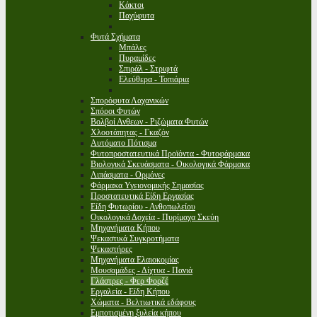
Κάκτοι
Παχύφυτα
Φυτά Σχήματα
Μπάλες
Πυραμίδες
Σπιράλ - Στριφτά
Ελεύθερα - Τοπιάρια
Σπορόφυτα Λαχανικών
Σπόροι Φυτών
Βολβοί Ανθεων - Ριζώματα Φυτών
Χλοοτάπητας - Γκαζόν
Αυτόματο Πότισμα
Φυτοπροστατευτικά Προϊόντα - Φυτοφάρμακα
Βιολογικά Σκευάσματα - Οικολογικά Φάρμακα
Λιπάσματα - Ορμόνες
Φάρμακα Υγειονομικής Σημασίας
Προστατευτικά Είδη Εργασίας
Είδη Φυτωρίου - Ανθοπωλείου
Οικολογικά Δοχεία - Πυρίμαχα Σκεύη
Μηχανήματα Κήπου
Ψεκαστικά Συγκροτήματα
Ψεκαστήρες
Μηχανήματα Ελαιοκομίας
Μουσαμάδες - Δίχτυα - Πανιά
Γλάστρες - Φερ Φορζέ
Εργαλεία - Είδη Κήπου
Χώματα - Βελτιωτικά εδάφους
Εμποτισμένη ξυλεία κήπου