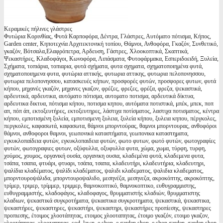
Κεραμικές πήλινες γλάστρες
Φυτώρια Κορινθίας, Φυτά Καρποφόρα, Δέντρα, Γλάστρες, Αυτόματο πότισμα, Κήπος,
Garden center, Κηποτεχνία Αρχιτεκτονική τοπίου, Θάμνοι, Ανθοφόρα, Γκαζόν, Συνθετικό,
γκαζόν, Βότσαλα,Ελαφρόπετρα, Αρδευση, Γάστρες, Χλοοκοπτικά, Σκαπτικά,
Ψεκαστήρες, Κλαδοφάγοι, Κωνοφόρα, Λιπάσματα, Φυτοφάρμακα, Εσπεριδοειδή, Ξυλεία,
Σχήματα, τοπιάρια, τοπιαρια, φυτά σχήματα, φυτα σχηματα, σχηματοποιημένα φυτά,
σχηματοποιημενα φυτα, φυτώρια αττικής, φυτωρια αττικης, φυτωρια πελοπονησσου,
φυτωρια πελοπονησσου, κατασκευές κήπων, προσφορές φυτών, προσφορες φυτων, φυτά
κήπου, μηχανές γκαζόν, μηχανες γκαζον, φρέζες, φρεζες, φρέζα, φρεζα, ψεκαστικά,
αρδευτικά, αρδευτικα, αυτόματο πότισμα, αυτοματο ποτισμα, αρδευτικά δίκτυα,
αρδευτικα δικτυα, πότισμα κήπου, ποτισμα κηπου, αυτόματα ποτιστικά, μπέκ, μπεκ, ποπ
απ, πόπ άπ, εκτοξευτήρες, εκτοξευτηρες, λάστιχα ποτίσματος, λαστιχα ποτισματος, κέντρα
κήπου, εμποτισμένη ξυλεία, εμποτισμενη ξυλεια, ξυλεία κήπου, ξυλεια κηπου, πέργκολες,
περγκολες, καφασωτά, καφασωτα, θάμνοι μπορντούρας, θαμνοι μπορντουρας, ανθοφόροι
θάμνοι, ανθοφοροι θαμνοι, γεωπονικά καταστήματα, γεωπονικα καταστηματα,
εγκυκλοπαίδεια φυτών, εγκυκλοπαιδεια φυτών, φωτο φυτων, φωτό φυτών, φωτογραφίες
φυτών, φωτογραφιες φυτων, οξύφυλλα, οξυφυλλα φυτα, χώμα, χωμα, τύρφη, τυρφη,
χούμος, χουμος, οργανική ουσία, οργανικη ουσια, κλαδεμένα φυτά, κλαδεμενα φυτα,
τσάπα, τσαπα, φτυάρι, φτυαρι, τσάπα, τσαπα, κλαδευτήρι, κλαδευτήρια, κλαδευτηρι,
ψαλίδια κλαδέματος, ψαλίδι κλαδέματος, ψαλιδι κλαδεματος, ψαλιδια κλαδεματος,
μπορντουροψάλιδα, μπορντουροψαλιδο, μεσηνέζα, μεσηνεζα, ακροκόπτης, ακροκόπτης,
τρίμερ, τριμερ, τρίμμερ, τριμμερ, θαμνοκοπτικό, θαμνοκοπτικο, ευθυγραμμιστης,
ευθυγραμμιστής, κλαδοφάγος, κλαδοφαγος, θρυμματιστής κλαδιών, θρυμματιστης
κλαδιων, ψεκαστικά συγκροτήματα, ψεκαστικα συγκροτηματα, ψεκαστικά, ψεκαστικα,
ψεκαστήρες, ψεκαστηρες, ψεκαστήρι, ψεκαστηρι, ψεκαστήρες προπίεσης, ψεκαστηρες
προπιεσης, έτοιμος χλοοτάπητας, ετοιμος χλοοταπητας, έτοιμο γκαζόν, ετοιμο γκαζον,