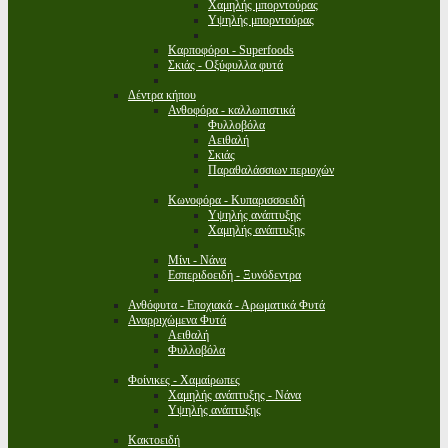
Χαμηλής μπορντούρας
Υψηλής μπορντούρας
Καρποφόροι - Superfoods
Σκιάς - Οξύφυλλα φυτά
Δέντρα κήπου
Ανθοφόρα - καλλωπιστικά
Φυλλοβόλα
Αειθαλή
Σκιάς
Παραθαλάσσιων περιοχών
Κωνοφόρα - Κυπαρισσοειδή
Υψηλής ανάπτυξης
Χαμηλής ανάπτυξης
Μίνι - Νάνα
Εσπεριδοειδή - Ξυνόδεντρα
Ανθόφυτα - Εποχιακά - Αρωματικά Φυτά
Αναρριχώμενα Φυτά
Αειθαλή
Φυλλοβόλα
Φοίνικες - Χαμαίρωπες
Χαμηλής ανάπτυξης - Νάνα
Υψηλής ανάπτυξης
Κακτοειδή