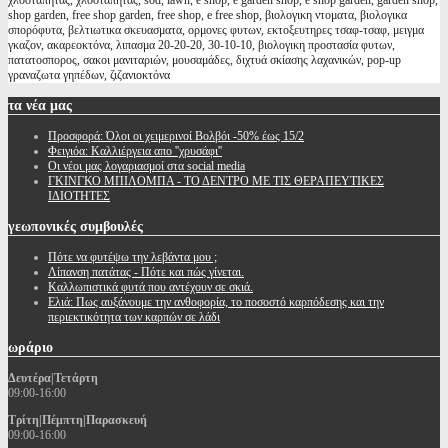
χλοοτάπητας, χλοοταπητας, sod, lawn, e shop, e garden shop, e shop garden, garden shop,
shop garden, free shop garden, free shop, e free shop, βιολογικη ντοματα, βιολογικα
σπορόφυτα, βελτιωτικα σκευασματα, ορμονες φυτων, εκτοξευτηρες τσαφ-τσαφ, μειγμα
γκαζον, ακαρεοκτόνα, λιπασμα 20-20-20, 30-10-10, βιολογικη προστασία φυτων,
πατατοσπορος, σακοι μανιταριών, μουσαμάδες, διχτυά σκίασης λαχανικών, pop-up
γραναζωτα γηπέδων, ζιζανιοκτόνα
τα
νέα μας
Προσφορά: Όλοι οι χειμερινοί Βολβόι -50% έως 15/2
Φειγιόα: Καλλιέργεια απο ''χρυσάφι''
Oι νέοι μας λογαριασμοί στα social media
ΓΚΙΝΓΚΟ ΜΠΙΛΟΜΠΑ - ΤΟ ΔΕΝΤΡΟ ΜΕ ΤΙΣ ΘΕΡΑΠΕΥΤΙΚΕΣ
ΙΔΙΟΤΗΤΕΣ
γεωπονικές
συμβουλές
Πότε να φυτέψω την λεβάντα μου ;
Λίπανση πατάτας - Πότε και πώς γίνεται.
Καλλωπιστικά φυτά που αντέχουν σε σκιά.
Ελιά: Πως αυξάνουμε την ανθοφορία, το ποσοστό καρπόδεσης και την
περιεκτικότητα των καρπών σε λάδι
ωράριο
Δευτέρα|Τετάρτη
09:00-16:00
Τρίτη|Πέμπτη|Παρασκευή
09:00-16:00