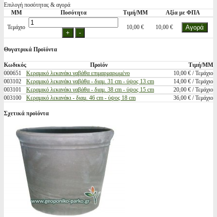
Επιλογή ποσότητας & αγορά
ΜΜ
Ποσότητα
Τιμή/ΜΜ
Αξία με ΦΠΑ
Τεμάχιο
10,00 €
10,00 €
Θυγατρικά Προϊόντα
Κωδικός
Προϊόν
Τιμή/ΜΜ
000651
Κεραμικό λεκανάκι γαβάθα επιμαρμαρωμένο
10,00 € / Τεμάχιο
003102
Κεραμικό λεκανάκι γαβάθα - διαμ. 31 cm - ύψος 13 cm
14,00 € / Τεμάχιο
003101
Κεραμικό λεκανάκι γαβάθα - διαμ. 38 cm - ύψος 15 cm
20,00 € / Τεμάχιο
003100
Κεραμικό λεκανάκι - διαμ. 46 cm - ύψος 18 cm
36,00 € / Τεμάχιο
Σχετικά προϊόντα