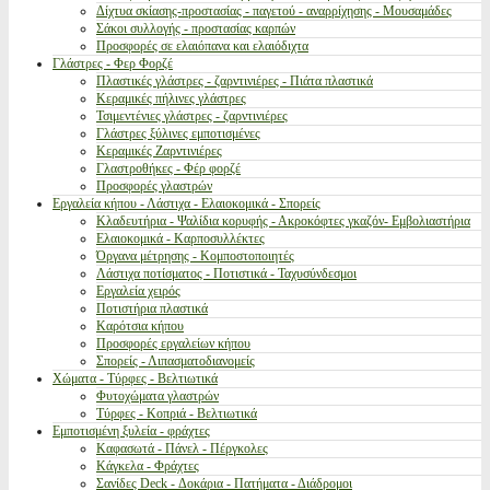
Δίχτυα σκίασης-προστασίας - παγετού - αναρρίχησης - Μουσαμάδες
Σάκοι συλλογής - προστασίας καρπών
Προσφορές σε ελαιόπανα και ελαιόδιχτα
Γλάστρες - Φερ Φορζέ
Πλαστικές γλάστρες - ζαρντινιέρες - Πιάτα πλαστικά
Κεραμικές πήλινες γλάστρες
Τσιμεντένιες γλάστρες - ζαρντινιέρες
Γλάστρες ξύλινες εμποτισμένες
Κεραμικές Ζαρντινιέρες
Γλαστροθήκες - Φέρ φορζέ
Προσφορές γλαστρών
Εργαλεία κήπου - Λάστιχα - Ελαιοκομικά - Σπορείς
Κλαδευτήρια - Ψαλίδια κορυφής - Ακροκόφτες γκαζόν- Εμβολιαστήρια
Ελαιοκομικά - Καρποσυλλέκτες
Όργανα μέτρησης - Κομποστοποιητές
Λάστιχα ποτίσματος - Ποτιστικά - Ταχυσύνδεσμοι
Εργαλεία χειρός
Ποτιστήρια πλαστικά
Καρότσια κήπου
Προσφορές εργαλείων κήπου
Σπορείς - Λιπασματοδιανομείς
Χώματα - Τύρφες - Βελτιωτικά
Φυτοχώματα γλαστρών
Τύρφες - Κοπριά - Βελτιωτικά
Εμποτισμένη ξυλεία - φράχτες
Καφασωτά - Πάνελ - Πέργκολες
Κάγκελα - Φράχτες
Σανίδες Deck - Δοκάρια - Πατήματα - Διάδρομοι