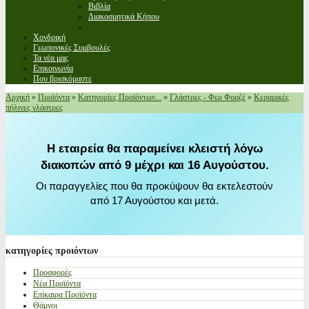
Βιβλία
Διακοσμητικά Κήπου
Χονδρική
Γεωπονικές Συμβουλές
Τα νέα μας
Επικοινωνία
Που βρισκόμαστε
Αρχική
»
Προϊόντα
»
Κατηγορίες Προϊόντων...
»
Γλάστρες - Φερ Φορζέ
»
Κεραμικές
πήλινες γλάστρες
Η εταιρεία θα παραμείνει κλειστή λόγω
διακοπών από 9 μέχρι και 16 Αυγούστου.
Οι παραγγελίες που θα προκύψουν θα εκτελεστούν
από 17 Αυγούστου και μετά.
κατηγορίες
προιόντων
Προσφορές
Νέα Προϊόντα
Επίκαιρα Προϊόντα
Θάμνοι