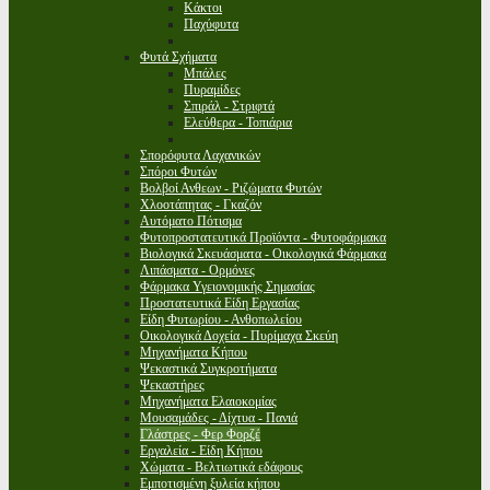
Κάκτοι
Παχύφυτα
Φυτά Σχήματα
Μπάλες
Πυραμίδες
Σπιράλ - Στριφτά
Ελεύθερα - Τοπιάρια
Σπορόφυτα Λαχανικών
Σπόροι Φυτών
Βολβοί Ανθεων - Ριζώματα Φυτών
Χλοοτάπητας - Γκαζόν
Αυτόματο Πότισμα
Φυτοπροστατευτικά Προϊόντα - Φυτοφάρμακα
Βιολογικά Σκευάσματα - Οικολογικά Φάρμακα
Λιπάσματα - Ορμόνες
Φάρμακα Υγειονομικής Σημασίας
Προστατευτικά Είδη Εργασίας
Είδη Φυτωρίου - Ανθοπωλείου
Οικολογικά Δοχεία - Πυρίμαχα Σκεύη
Μηχανήματα Κήπου
Ψεκαστικά Συγκροτήματα
Ψεκαστήρες
Μηχανήματα Ελαιοκομίας
Μουσαμάδες - Δίχτυα - Πανιά
Γλάστρες - Φερ Φορζέ
Εργαλεία - Είδη Κήπου
Χώματα - Βελτιωτικά εδάφους
Εμποτισμένη ξυλεία κήπου