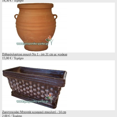
14,50 € / Τεμάχιο
Πιθαρόγλαστρα ριγωτή Νο 1 - ύψ.31 cm με χεράκια
15,00 € / Τεμάχιο
Ζαρντινιεράκι Μπονσάι κεραμικό σοκολατί - 14 cm
2,00 € / Τεμάχιο