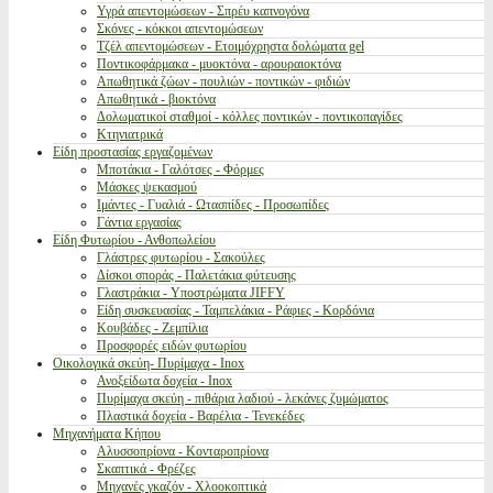
Υγρά απεντομώσεων - Σπρέυ καπνογόνα
Σκόνες - κόκκοι απεντομώσεων
Τζέλ απεντομώσεων - Ετοιμόχρηστα δολώματα gel
Ποντικοφάρμακα - μυοκτόνα - αρουραιοκτόνα
Απωθητικά ζώων - πουλιών - ποντικών - φιδιών
Απωθητικά - βιοκτόνα
Δολωματικοί σταθμοί - κόλλες ποντικών - ποντικοπαγίδες
Κτηνιατρικά
Είδη προστασίας εργαζομένων
Μποτάκια - Γαλότσες - Φόρμες
Μάσκες ψεκασμού
Ιμάντες - Γυαλιά - Ωτασπίδες - Προσωπίδες
Γάντια εργασίας
Είδη Φυτωρίου - Ανθοπωλείου
Γλάστρες φυτωρίου - Σακούλες
Δίσκοι σποράς - Παλετάκια φύτευσης
Γλαστράκια - Υποστρώματα JIFFY
Είδη συσκευασίας - Ταμπελάκια - Ράφιες - Κορδόνια
Κουβάδες - Ζεμπίλια
Προσφορές ειδών φυτωρίου
Οικολογικά σκεύη- Πυρίμαχα - Inox
Ανοξείδωτα δοχεία - Inox
Πυρίμαχα σκεύη - πιθάρια λαδιού - λεκάνες ζυμώματος
Πλαστικά δοχεία - Βαρέλια - Τενεκέδες
Μηχανήματα Κήπου
Αλυσσοπρίονα - Κονταροπρίονα
Σκαπτικά - Φρέζες
Μηχανές γκαζόν - Χλοοκοπτικά