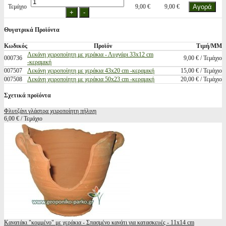
Τεμάχιο
9,00 €
9,00 €
Θυγατρικά Προϊόντα
Κωδικός
Προϊόν
Τιμή/ΜΜ
Λεκάνη χειροποίητη με χεράκια - Λυχνάρι 33x12 cm
000736
9,00 € / Τεμάχιο
-κεραμική
007507
Λεκάνη χειροποίητη με χεράκια 43x20 cm -κεραμική
15,00 € / Τεμάχιο
007508
Λεκάνη χειροποίητη με χεράκια 50x23 cm -κεραμική
20,00 € / Τεμάχιο
Σχετικά προϊόντα
Φλυτζάνι γλάστρα χειροποίητη πήλινη
6,00 € / Τεμάχιο
Κανατάκι "κομμένο" με χεράκια - Σπασμένο κανάτι για κατασκευές - 11x14 cm