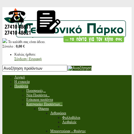
Το καλάθι σας είναι άδειο.
Σύνολο :
0,00 €
Καλώς ήρθατε
Σύνδεση | Εγγραφή
Αρχική
Η εταιρεία
Προϊόντα
Προσφορές...
Νέα Προϊόντα...
Επίκαιρα προϊόντα
Κατηγορίες Προϊόντων...
Θάμνοι
Ανθοφόροι
Φυλλοβόλοι
Αειθαλείς
Μπορντούρας - Φράχτες