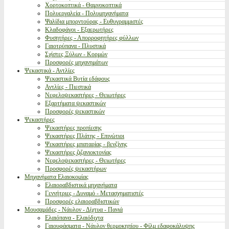
Χορτοκοπτικά - Θαμνοκοπτικά
Πολυεργαλεία - Πολυμηχανήματα
Ψαλίδια μπορντούρας - Ευθυγραμμιστές
Κλαδοφάγοι - Εξαερωτήρες
Φυσητήρες - Απορροφητήρες φύλλων
Γαιοτρύπανα - Πλυστικά
Σχίστες Ξύλων - Κορμών
Προσφορές μηχανημάτων
Ψεκαστικά - Αντλίες
Ψεκαστικά Βυτία εδάφους
Αντλίες - Πιεστικά
Νεφελοψεκαστήρες - Θειωτήρες
Εξαρτήματα ψεκαστικών
Προσφορές ψεκαστικών
Ψεκαστήρες
Ψεκαστήρες προπίεσης
Ψεκαστήρες Πλάτης - Επινώτιοι
Ψεκαστήρες μπαταρίας - βενζίνης
Ψεκαστήρες ζιζανιοκτονίας
Νεφελοψεκαστήρες - Θειωτήρες
Προσφορές ψεκαστήρων
Μηχανήματα Ελαιοκομίας
Ελαιοραβδιστικά μηχανήματα
Γεννήτριες - Δυναμό - Μετασχηματιστές
Προσφορές ελαιοραβδιστικών
Μουσαμάδες - Νάυλον - Δίχτυα - Πανιά
Ελαιόπανα - Ελαιόδιχτα
Γαιουφάσματα - Νάυλον θερμοκηπίου - Φίλμ εδαφοκάλυψης