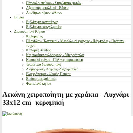
Πάσσαλοι πεύκου - Στηρίγματα φυτών
Αξεσουάρ μεταλλικά - Βάσεις
Αποθήκες κήπου ξύλινες
Βιβλία
Βιβλία για ερασιτέχνες
Βιβλία για επαγγελματίες
Διακοσμητικά Κήπου
Καλαμωτές
Πλακίδια - Πλαστικοί - Μεταλλικοί φράχτες - Πέργκολες - Πράσινοι
τοίχοι
Καλάμια Bamboo
Καμπανάκια αυλόπορτας - Μικροέπιπλα
Κεραμικά τοίχου - Πήλινες παραστάσεις
Τσιμέντινα διακοσμητικά
Διαμόρφωση εδάφους -διαχωριστικά.
Ελαφρόπετρα - Φλοιός Πεύκου
Βρύσες ορειχάλκινες
Φωτιστικά κήπου
Λεκάνη χειροποίητη με χεράκια - Λυχνάρι
33x12 cm -κεραμική