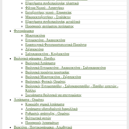
Εξαρτήματα συνδεσμολογίας πλαστικά
Φίλτρα Νερού - Λιπαντήρες
Εκτοξευτήρες νερού - Επιφανείας
Μικροεκτοξευτήρες - Σταλάκτες
Εξαρτήματα συνδεσμολογίας μεταλλικά
Προσφορές αυτόματου ποτίσματος
Φυτοφάρμακα
Μυκητοκτόνα
Εντομοκτόνα - Ακαρεοκτόνα
Ερασιτεχνικά Φυτοπροστατευτικά Προιόντα
Ζιζανιοκτόνα
Σαλιγκαροκτόνα - Κοχλιοκτόνα
Βιολογικά φάρμακα - Παγίδες
Βιολογικά Λιπάσματα
Βιολογικά Εντομοκτόνα - Ακαρεοκτόνα - Σαλιγκαροκτόνα
Βιολογικά προιόντα προστασίας
Βιολογικά Μυκητοκτόνα - Ζιζανιοκτόνα
Βιολογικές Φυτικές Ορμόνες
Βιολογικές Εντομοπαγίδες - Σαλιγκαροπαγίδες - Παγίδες ερπετών -
Κόλλες
Σκευάσματα βιολογικά για απεντομώσεις
Λιπάσματα - Ορμόνες
Κοκκώδη χημικά λιπάσματα
Λιπάσματα υδατοδιαλυτά διαφυλλικά
Ρυθμιστές ανάπτυξης - Ορμόνες
Βελτιωτικά φυτών
Προσφορές λιπασμάτων
Βιοκτόνα - Ποντικοφάρμακα - Απωθητικά