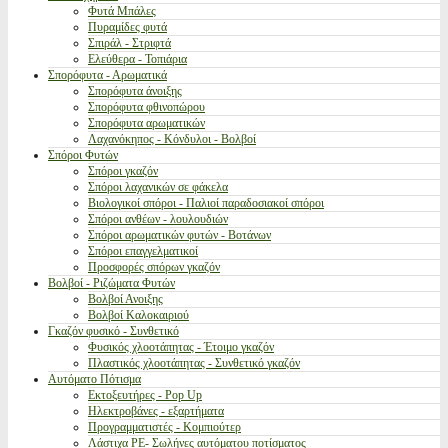
Φυτά Μπάλες
Πυραμίδες φυτά
Σπιράλ - Στριφτά
Ελεύθερα - Τοπιάρια
Σπορόφυτα - Αρωματικά
Σπορόφυτα άνοιξης
Σπορόφυτα φθινοπώρου
Σπορόφυτα αρωματικών
Λαχανόκηπος - Κόνδυλοι - Βολβοί
Σπόροι Φυτών
Σπόροι γκαζόν
Σπόροι λαχανικών σε φάκελα
Βιολογικοί σπόροι - Παλιοί παραδοσιακοί σπόροι
Σπόροι ανθέων - λουλουδιών
Σπόροι αρωματικών φυτών - Βοτάνων
Σπόροι επαγγελματικοί
Προσφορές σπόρων γκαζόν
Βολβοί - Ριζώματα Φυτών
Βολβοί Ανοιξης
Βολβοί Καλοκαιριού
Γκαζόν φυσικό - Συνθετικό
Φυσικός χλοοτάπητας - Έτοιμο γκαζόν
Πλαστικός χλοοτάπητας - Συνθετικό γκαζόν
Αυτόματο Πότισμα
Εκτοξευτήρες - Pop Up
Ηλεκτροβάνες - εξαρτήματα
Προγραμματιστές - Κομπιούτερ
Λάστιχα PE- Σωλήνες αυτόματου ποτίσματος