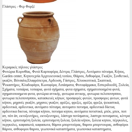
Γλάστρες - Φερ Φορζέ
Κεραμικές πήλινες γλάστρες
Φυτώρια Κορινθίας, Φυτά Καρποφόρα, Δέντρα, Γλάστρες, Αυτόματο πότισμα, Κήπος,
Garden center, Κηποτεχνία Αρχιτεκτονική τοπίου, Θάμνοι, Ανθοφόρα, Γκαζόν, Συνθετικό,
γκαζόν, Βότσαλα,Ελαφρόπετρα, Αρδευση, Γάστρες, Χλοοκοπτικά, Σκαπτικά,
Ψεκαστήρες, Κλαδοφάγοι, Κωνοφόρα, Λιπάσματα, Φυτοφάρμακα, Εσπεριδοειδή, Ξυλεία,
Σχήματα, τοπιάρια, τοπιαρια, φυτά σχήματα, φυτα σχηματα, σχηματοποιημένα φυτά,
σχηματοποιημενα φυτα, φυτώρια αττικής, φυτωρια αττικης, φυτωρια πελοπονησσου,
φυτωρια πελοπονησσου, κατασκευές κήπων, προσφορές φυτών, προσφορες φυτων, φυτά
κήπου, μηχανές γκαζόν, μηχανες γκαζον, φρέζες, φρεζες, φρέζα, φρεζα, ψεκαστικά,
αρδευτικά, αρδευτικα, αυτόματο πότισμα, αυτοματο ποτισμα, αρδευτικά δίκτυα,
αρδευτικα δικτυα, πότισμα κήπου, ποτισμα κηπου, αυτόματα ποτιστικά, μπέκ, μπεκ, ποπ
απ, πόπ άπ, εκτοξευτήρες, εκτοξευτηρες, λάστιχα ποτίσματος, λαστιχα ποτισματος, κέντρα
κήπου, εμποτισμένη ξυλεία, εμποτισμενη ξυλεια, ξυλεία κήπου, ξυλεια κηπου, πέργκολες,
περγκολες, καφασωτά, καφασωτα, θάμνοι μπορντούρας, θαμνοι μπορντουρας, ανθοφόροι
θάμνοι, ανθοφοροι θαμνοι, γεωπονικά καταστήματα, γεωπονικα καταστηματα,