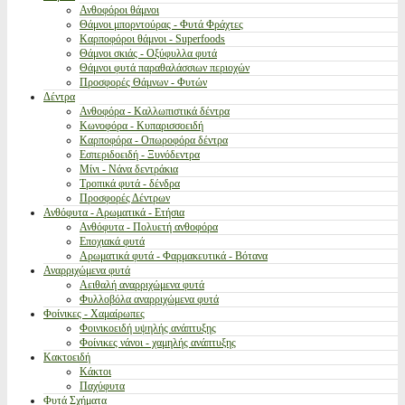
Ανθοφόροι θάμνοι
Θάμνοι μπορντούρας - Φυτά Φράχτες
Καρποφόροι θάμνοι - Superfoods
Θάμνοι σκιάς - Οξύφυλλα φυτά
Θάμνοι φυτά παραθαλάσσιων περιοχών
Προσφορές Θάμνων - Φυτών
Δέντρα
Ανθοφόρα - Καλλωπιστικά δέντρα
Κωνοφόρα - Κυπαρισσοειδή
Καρποφόρα - Οπωροφόρα δέντρα
Εσπεριδοειδή - Ξυνόδεντρα
Μίνι - Νάνα δεντράκια
Τροπικά φυτά - δένδρα
Προσφορές Δέντρων
Ανθόφυτα - Αρωματικά - Ετήσια
Ανθόφυτα - Πολυετή ανθοφόρα
Εποχιακά φυτά
Αρωματικά φυτά - Φαρμακευτικά - Βότανα
Αναρριχώμενα φυτά
Αειθαλή αναρριχώμενα φυτά
Φυλλοβόλα αναρριχώμενα φυτά
Φοίνικες - Χαμαίρωπες
Φοινικοειδή υψηλής ανάπτυξης
Φοίνικες νάνοι - χαμηλής ανάπτυξης
Κακτοειδή
Κάκτοι
Παχύφυτα
Φυτά Σχήματα