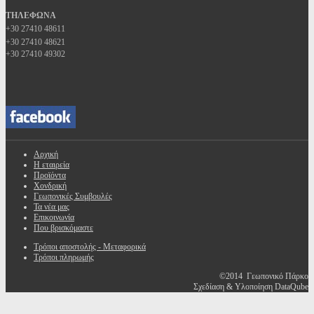
ΤΗΛΕΦΩΝΑ
+30 27410 48611
+30 27410 48621
+30 27410 49302
Αρχική
Η εταιρεία
Προϊόντα
Χονδρική
Γεωπονικές Συμβουλές
Τα νέα μας
Επικοινωνία
Που βρισκόμαστε
Τρόποι αποστολής - Μεταφορικά
Τρόποι πληρωμής
©2014 Γεωπονικό Πάρκο
Σχεδίαση & Υλοποίηση DataQube