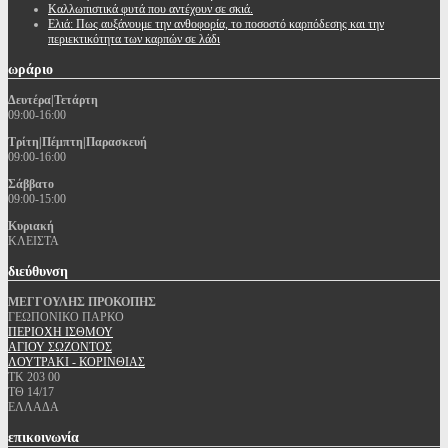
Καλλωπιστικά φυτά που αντέχουν σε σκιά.
Ελιά: Πως αυξάνουμε την ανθοφορία, το ποσοστό καρπόδεσης και την
περιεκτικότητα των καρπών σε λάδι
ωράριο
Δευτέρα|Τετάρτη
09:00-16:00
Τρίτη|Πέμπτη|Παρασκευή
09:00-16:00
Σάββατο
09:00-15:00
Κυριακή
ΚΛΕΙΣΤΑ
διεύθυνση
ΜΕΓΓΟΥΛΗΣ ΠΡΟΚΟΠΗΣ
ΓΕΩΠΟΝΙΚΟ ΠΑΡΚΟ
ΠΕΡΙΟΧΗ ΙΣΘΜΟΥ
ΑΓΙΟΥ ΣΩΖΟΝΤΟΣ
ΛΟΥΤΡΑΚΙ - ΚΟΡΙΝΘΙΑΣ
ΤΚ 203 00
ΤΘ 14/17
ΕΛΛΑΔΑ
επικοινωνία