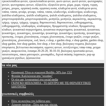
εγκυκλοπαίδεια φυτών, εγκυκλοπαιδεια φυτών, φωτο φυτων, φωτό φυτών, φωτογραφίες
φυτών, φωτογραφιες φυτων, οξύφυλλα, οξυφυλλα φυτα, χώμα, χωμα, τύρφη, τυρφη,
χούμος, χουμος, οργανική ουσία, οργανικη ουσια, κλαδεμένα φυτά, κλαδεμενα φυτα,
τσάπα, τσαπα, φτυάρι, φτυαρι, τσάπα, τσαπα, κλαδευτήρι, κλαδευτήρια, κλαδευτηρι,
ψαλίδια κλαδέματος, ψαλίδι κλαδέματος, ψαλιδι κλαδεματος, ψαλιδια κλαδεματος,
μπορντουροψάλιδα, μπορντουροψαλιδο, μεσηνέζα, μεσηνεζα, ακροκόπτης, ακροκόπτης,
τρίμερ, τριμερ, τρίμμερ, τριμμερ, θαμνοκοπτικό, θαμνοκοπτικο, ευθυγραμμιστης,
ευθυγραμμιστής, κλαδοφάγος, κλαδοφαγος, θρυμματιστής κλαδιών, θρυμματιστης
κλαδιων, ψεκαστικά συγκροτήματα, ψεκαστικα συγκροτηματα, ψεκαστικά, ψεκαστικα,
ψεκαστήρες, ψεκαστηρες, ψεκαστήρι, ψεκαστηρι, ψεκαστήρες προπίεσης, ψεκαστηρες
προπιεσης, έτοιμος χλοοτάπητας, ετοιμος χλοοταπητας, έτοιμο γκαζόν, ετοιμο γκαζον,
χλοοτάπητας, χλοοταπητας, sod, lawn, e shop, e garden shop, e shop garden, garden shop,
shop garden, free shop garden, free shop, e free shop, βιολογικη ντοματα, βιολογικα
σπορόφυτα, βελτιωτικα σκευασματα, ορμονες φυτων, εκτοξευτηρες τσαφ-τσαφ, μειγμα
γκαζον, ακαρεοκτόνα, λιπασμα 20-20-20, 30-10-10, βιολογικη προστασία φυτων,
πατατοσπορος, σακοι μανιταριών, μουσαμάδες, διχτυά σκίασης λαχανικών, pop-up
γραναζωτα γηπέδων, ζιζανιοκτόνα
τα
νέα μας
Προσφορά: Όλοι οι χειμερινοί Βολβόι -50% έως 15/2
Φειγιόα: Καλλιέργεια απο ''χρυσάφι''
Oι νέοι μας λογαριασμοί στα social media
ΓΚΙΝΓΚΟ ΜΠΙΛΟΜΠΑ - ΤΟ ΔΕΝΤΡΟ ΜΕ ΤΙΣ ΘΕΡΑΠΕΥΤΙΚΕΣ
ΙΔΙΟΤΗΤΕΣ
γεωπονικές
συμβουλές
Πότε να φυτέψω την λεβάντα μου ;
Λίπανση πατάτας - Πότε και πώς γίνεται.