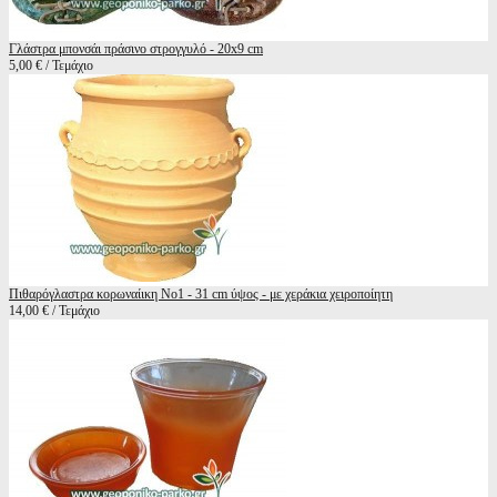
Γλάστρα μπονσάι πράσινο στρογγυλό - 20x9 cm
5,00 € / Τεμάχιο
Πιθαρόγλαστρα κορωναίικη Νο1 - 31 cm ύψος - με χεράκια χειροποίητη
14,00 € / Τεμάχιο