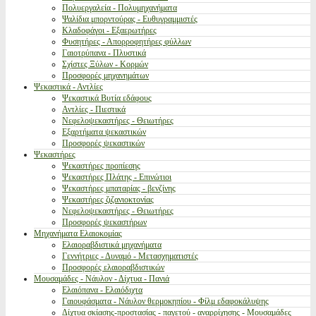
Πολυεργαλεία - Πολυμηχανήματα
Ψαλίδια μπορντούρας - Ευθυγραμμιστές
Κλαδοφάγοι - Εξαερωτήρες
Φυσητήρες - Απορροφητήρες φύλλων
Γαιοτρύπανα - Πλυστικά
Σχίστες Ξύλων - Κορμών
Προσφορές μηχανημάτων
Ψεκαστικά - Αντλίες
Ψεκαστικά Βυτία εδάφους
Αντλίες - Πιεστικά
Νεφελοψεκαστήρες - Θειωτήρες
Εξαρτήματα ψεκαστικών
Προσφορές ψεκαστικών
Ψεκαστήρες
Ψεκαστήρες προπίεσης
Ψεκαστήρες Πλάτης - Επινώτιοι
Ψεκαστήρες μπαταρίας - βενζίνης
Ψεκαστήρες ζιζανιοκτονίας
Νεφελοψεκαστήρες - Θειωτήρες
Προσφορές ψεκαστήρων
Μηχανήματα Ελαιοκομίας
Ελαιοραβδιστικά μηχανήματα
Γεννήτριες - Δυναμό - Μετασχηματιστές
Προσφορές ελαιοραβδιστικών
Μουσαμάδες - Νάυλον - Δίχτυα - Πανιά
Ελαιόπανα - Ελαιόδιχτα
Γαιουφάσματα - Νάυλον θερμοκηπίου - Φίλμ εδαφοκάλυψης
Δίχτυα σκίασης-προστασίας - παγετού - αναρρίχησης - Μουσαμάδες