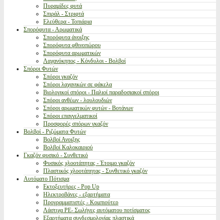
Πυραμίδες φυτά
Σπιράλ - Στριφτά
Ελεύθερα - Τοπιάρια
Σπορόφυτα - Αρωματικά
Σπορόφυτα άνοιξης
Σπορόφυτα φθινοπώρου
Σπορόφυτα αρωματικών
Λαχανόκηπος - Κόνδυλοι - Βολβοί
Σπόροι Φυτών
Σπόροι γκαζόν
Σπόροι λαχανικών σε φάκελα
Βιολογικοί σπόροι - Παλιοί παραδοσιακοί σπόροι
Σπόροι ανθέων - λουλουδιών
Σπόροι αρωματικών φυτών - Βοτάνων
Σπόροι επαγγελματικοί
Προσφορές σπόρων γκαζόν
Βολβοί - Ριζώματα Φυτών
Βολβοί Ανοιξης
Βολβοί Καλοκαιριού
Γκαζόν φυσικό - Συνθετικό
Φυσικός χλοοτάπητας - Έτοιμο γκαζόν
Πλαστικός χλοοτάπητας - Συνθετικό γκαζόν
Αυτόματο Πότισμα
Εκτοξευτήρες - Pop Up
Ηλεκτροβάνες - εξαρτήματα
Προγραμματιστές - Κομπιούτερ
Λάστιχα PE- Σωλήνες αυτόματου ποτίσματος
Εξαρτήματα συνδεσμολογίας πλαστικά