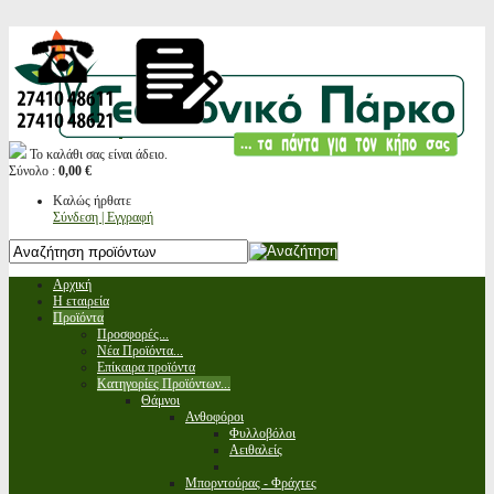
Το καλάθι σας είναι άδειο.
Σύνολο :
0,00 €
Καλώς ήρθατε
Σύνδεση | Εγγραφή
Αρχική
Η εταιρεία
Προϊόντα
Προσφορές...
Νέα Προϊόντα...
Επίκαιρα προϊόντα
Κατηγορίες Προϊόντων...
Θάμνοι
Ανθοφόροι
Φυλλοβόλοι
Αειθαλείς
Μπορντούρας - Φράχτες