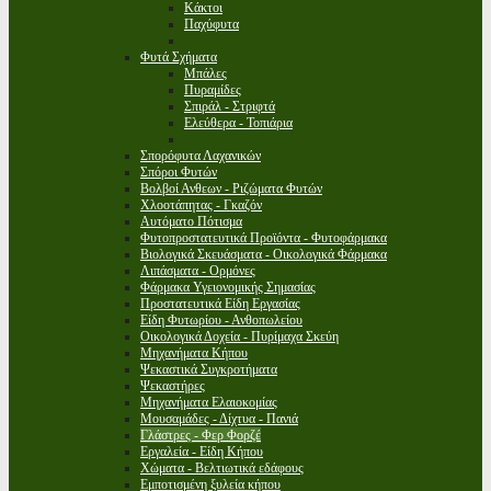
Κάκτοι
Παχύφυτα
Φυτά Σχήματα
Μπάλες
Πυραμίδες
Σπιράλ - Στριφτά
Ελεύθερα - Τοπιάρια
Σπορόφυτα Λαχανικών
Σπόροι Φυτών
Βολβοί Ανθεων - Ριζώματα Φυτών
Χλοοτάπητας - Γκαζόν
Αυτόματο Πότισμα
Φυτοπροστατευτικά Προϊόντα - Φυτοφάρμακα
Βιολογικά Σκευάσματα - Οικολογικά Φάρμακα
Λιπάσματα - Ορμόνες
Φάρμακα Υγειονομικής Σημασίας
Προστατευτικά Είδη Εργασίας
Είδη Φυτωρίου - Ανθοπωλείου
Οικολογικά Δοχεία - Πυρίμαχα Σκεύη
Μηχανήματα Κήπου
Ψεκαστικά Συγκροτήματα
Ψεκαστήρες
Μηχανήματα Ελαιοκομίας
Μουσαμάδες - Δίχτυα - Πανιά
Γλάστρες - Φερ Φορζέ
Εργαλεία - Είδη Κήπου
Χώματα - Βελτιωτικά εδάφους
Εμποτισμένη ξυλεία κήπου