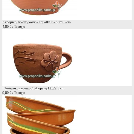
Κεραμική λεκάνη καφέ - Γαβάθα Ρ - 6,5x13 cm
4,00 € / Τεμάχιο
Γλαστράκι - κούπα στολισμένη 12x22,5 cm
9,00 € / Τεμάχιο