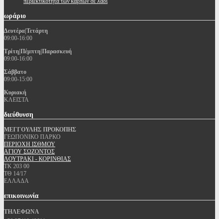
περιεκτικότητα των καρπών σε λάδι
ωράριο
Δευτέρα|Τετάρτη
09:00-16:00
Τρίτη|Πέμπτη|Παρασκευή
09:00-16:00
Σάββατο
09:00-15:00
Κυριακή
ΚΛΕΙΣΤΑ
διεύθυνση
ΜΕΓΓΟΥΛΗΣ ΠΡΟΚΟΠΗΣ
ΓΕΩΠΟΝΙΚΟ ΠΑΡΚΟ
ΠΕΡΙΟΧΗ ΙΣΘΜΟΥ
ΑΓΙΟΥ ΣΩΖΟΝΤΟΣ
ΛΟΥΤΡΑΚΙ - ΚΟΡΙΝΘΙΑΣ
ΤΚ 203 00
ΤΘ 14/17
ΕΛΛΑΔΑ
επικοινωνία
ΤΗΛΕΦΩΝΑ