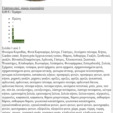
Γλάστρα εσωτ. χώρου χειροποίητη
8,00 € / Τεμάχιο
Πρώτη
<
1
2
3
>
Τελευταία
Σελίδα 1 από 3
Φυτώρια Κορινθίας, Φυτά Καρποφόρα, Δέντρα, Γλάστρες, Αυτόματο πότισμα, Κήπος,
Garden center, Κηποτεχνία Αρχιτεκτονική τοπίου, Θάμνοι, Ανθοφόρα, Γκαζόν, Συνθετικό,
γκαζόν, Βότσαλα,Ελαφρόπετρα, Αρδευση, Γάστρες, Χλοοκοπτικά, Σκαπτικά,
Ψεκαστήρες, Κλαδοφάγοι, Κωνοφόρα, Λιπάσματα, Φυτοφάρμακα, Εσπεριδοειδή, Ξυλεία,
Σχήματα, τοπιάρια, τοπιαρια, φυτά σχήματα, φυτα σχηματα, σχηματοποιημένα φυτά,
σχηματοποιημενα φυτα, φυτώρια αττικής, φυτωρια αττικης, φυτωρια πελοπονησσου,
φυτωρια πελοπονησσου, κατασκευές κήπων, προσφορές φυτών, προσφορες φυτων, φυτά
κήπου, μηχανές γκαζόν, μηχανες γκαζον, φρέζες, φρεζες, φρέζα, φρεζα, ψεκαστικά,
αρδευτικά, αρδευτικα, αυτόματο πότισμα, αυτοματο ποτισμα, αρδευτικά δίκτυα,
αρδευτικα δικτυα, πότισμα κήπου, ποτισμα κηπου, αυτόματα ποτιστικά, μπέκ, μπεκ, ποπ
απ, πόπ άπ, εκτοξευτήρες, εκτοξευτηρες, λάστιχα ποτίσματος, λαστιχα ποτισματος, κέντρα
κήπου, εμποτισμένη ξυλεία, εμποτισμενη ξυλεια, ξυλεία κήπου, ξυλεια κηπου, πέργκολες,
περγκολες, καφασωτά, καφασωτα, θάμνοι μπορντούρας, θαμνοι μπορντουρας, ανθοφόροι
θάμνοι, ανθοφοροι θαμνοι, γεωπονικά καταστήματα, γεωπονικα καταστηματα,
εγκυκλοπαίδεια φυτών, εγκυκλοπαιδεια φυτών, φωτο φυτων, φωτό φυτών, φωτογραφίες
φυτών, φωτογραφιες φυτων, οξύφυλλα, οξυφυλλα φυτα, χώμα, χωμα, τύρφη, τυρφη,
χούμος, χουμος, οργανική ουσία, οργανικη ουσια, κλαδεμένα φυτά, κλαδεμενα φυτα,