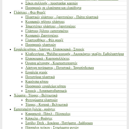
Σάκοι συλλογής - προστασίας καρπών
Προσφορές σε ελαιόπανα και ελαιόδιχτα
Γλάστρες - Φερ Φορζέ
Πλαστικές γλάστρες - ζαρντινιέρες - Πιάτα πλαστικά
Κεραμικές πήλινες γλάστρες
Τσιμεντένιες γλάστρες - ζαρντινιέρες
Γλάστρες ξύλινες εμποτισμένες
Κεραμικές Ζαρντινιέρες
Γλαστροθήκες - Φέρ φορζέ
Προσφορές γλαστρών
Εργαλεία κήπου - Λάστιχα - Ελαιοκομικά - Σπορείς
Κλαδευτήρια - Ψαλίδια κορυφής - Ακροκόφτες γκαζόν- Εμβολιαστήρια
Ελαιοκομικά - Καρποσυλλέκτες
Όργανα μέτρησης - Κομποστοποιητές
Λάστιχα ποτίσματος - Ποτιστικά - Ταχυσύνδεσμοι
Εργαλεία χειρός
Ποτιστήρια πλαστικά
Καρότσια κήπου
Προσφορές εργαλείων κήπου
Σπορείς - Λιπασματοδιανομείς
Χώματα - Τύρφες - Βελτιωτικά
Φυτοχώματα γλαστρών
Τύρφες - Κοπριά - Βελτιωτικά
Εμποτισμένη ξυλεία - φράχτες
Καφασωτά - Πάνελ - Πέργκολες
Κάγκελα - Φράχτες
Σανίδες Deck - Δοκάρια - Πατήματα - Διάδρομοι
Πάσσαλοι πεύκου - Στηρίγματα φυτών