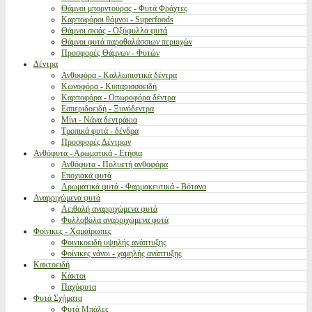
Θάμνοι μπορντούρας - Φυτά Φράχτες
Καρποφόροι θάμνοι - Superfoods
Θάμνοι σκιάς - Οξύφυλλα φυτά
Θάμνοι φυτά παραθαλάσσιων περιοχών
Προσφορές Θάμνων - Φυτών
Δέντρα
Ανθοφόρα - Καλλωπιστικά δέντρα
Κωνοφόρα - Κυπαρισσοειδή
Καρποφόρα - Οπωροφόρα δέντρα
Εσπεριδοειδή - Ξυνόδεντρα
Μίνι - Νάνα δεντράκια
Τροπικά φυτά - δένδρα
Προσφορές Δέντρων
Ανθόφυτα - Αρωματικά - Ετήσια
Ανθόφυτα - Πολυετή ανθοφόρα
Εποχιακά φυτά
Αρωματικά φυτά - Φαρμακευτικά - Βότανα
Αναρριχώμενα φυτά
Αειθαλή αναρριχώμενα φυτά
Φυλλοβόλα αναρριχώμενα φυτά
Φοίνικες - Χαμαίρωπες
Φοινικοειδή υψηλής ανάπτυξης
Φοίνικες νάνοι - χαμηλής ανάπτυξης
Κακτοειδή
Κάκτοι
Παχύφυτα
Φυτά Σχήματα
Φυτά Μπάλες