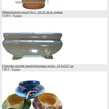
Πιθαρόγλαστρα ριγωτή Νο 1 - ύψ.31 cm με χεράκια
15,00 € / Τεμάχιο
Γλαστράκι μπονσάι παραλληλόγραμμο πέρλα - 14,5x12x7 cm
7,00 € / Τεμάχιο