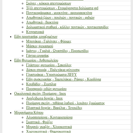
Σκόνες - κόκκοι απεντομώσεων
Τζέλ απεντομώσεων - Ετοιμόχρηστα δολώματα gel
Ποντικοφάρμακα - μυοκτόνα - αρουραιοκτόνα
Απωθητικά ζώων - πουλιών - ποντικών - φιδιών
Απωθητικά - βιοκτόνα
Δολωματικοί σταθμοί - κόλλες ποντικών - ποντικοπαγίδες
Κτηνιατρικά
Είδη προστασίας εργαζομένων
Μποτάκια - Γαλότσες - Φόρμες
Μάσκες ψεκασμού
Ιμάντες - Γυαλιά - Ωτασπίδες - Προσωπίδες
Γάντια εργασίας
Είδη Φυτωρίου - Ανθοπωλείου
Γλάστρες φυτωρίου - Σακούλες
Δίσκοι σποράς - Παλετάκια φύτευσης
Γλαστράκια - Υποστρώματα JIFFY
Είδη συσκευασίας - Ταμπελάκια - Ράφιες - Κορδόνια
Κουβάδες - Ζεμπίλια
Προσφορές ειδών φυτωρίου
Οικολογικά σκεύη- Πυρίμαχα - Inox
Ανοξείδωτα δοχεία - Inox
Πυρίμαχα σκεύη - πιθάρια λαδιού - λεκάνες ζυμώματος
Πλαστικά δοχεία - Βαρέλια - Τενεκέδες
Μηχανήματα Κήπου
Αλυσσοπρίονα - Κονταροπρίονα
Σκαπτικά - Φρέζες
Μηχανές γκαζόν - Χλοοκοπτικά
Χορτοκοπτικά - Θαμνοκοπτικά