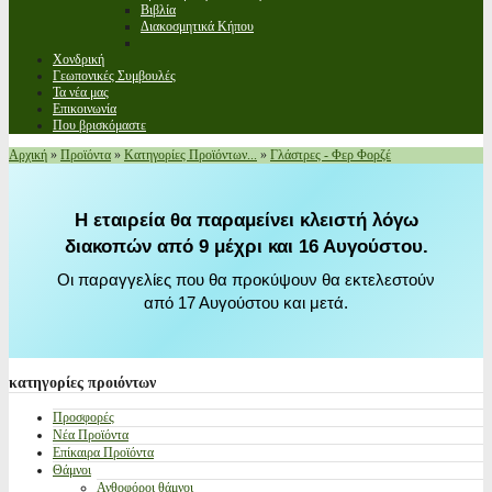
Βιβλία
Διακοσμητικά Κήπου
Χονδρική
Γεωπονικές Συμβουλές
Τα νέα μας
Επικοινωνία
Που βρισκόμαστε
Αρχική
»
Προϊόντα
»
Κατηγορίες Προϊόντων...
»
Γλάστρες - Φερ Φορζέ
Η εταιρεία θα παραμείνει κλειστή λόγω
διακοπών από 9 μέχρι και 16 Αυγούστου.
Οι παραγγελίες που θα προκύψουν θα εκτελεστούν
από 17 Αυγούστου και μετά.
κατηγορίες
προιόντων
Προσφορές
Νέα Προϊόντα
Επίκαιρα Προϊόντα
Θάμνοι
Ανθοφόροι θάμνοι