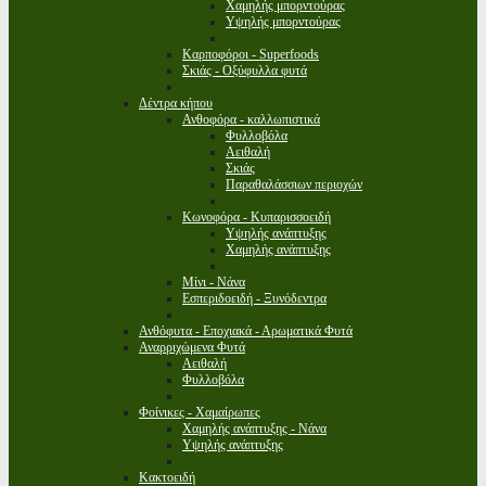
Χαμηλής μπορντούρας
Υψηλής μπορντούρας
Καρποφόροι - Superfoods
Σκιάς - Οξύφυλλα φυτά
Δέντρα κήπου
Ανθοφόρα - καλλωπιστικά
Φυλλοβόλα
Αειθαλή
Σκιάς
Παραθαλάσσιων περιοχών
Κωνοφόρα - Κυπαρισσοειδή
Υψηλής ανάπτυξης
Χαμηλής ανάπτυξης
Μίνι - Νάνα
Εσπεριδοειδή - Ξυνόδεντρα
Ανθόφυτα - Εποχιακά - Αρωματικά Φυτά
Αναρριχώμενα Φυτά
Αειθαλή
Φυλλοβόλα
Φοίνικες - Χαμαίρωπες
Χαμηλής ανάπτυξης - Νάνα
Υψηλής ανάπτυξης
Κακτοειδή