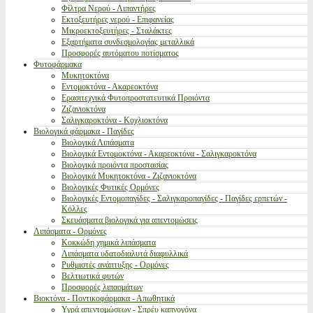
Φίλτρα Νερού - Λιπαντήρες
Εκτοξευτήρες νερού - Επιφανείας
Μικροεκτοξευτήρες - Σταλάκτες
Εξαρτήματα συνδεσμολογίας μεταλλικά
Προσφορές αυτόματου ποτίσματος
Φυτοφάρμακα
Μυκητοκτόνα
Εντομοκτόνα - Ακαρεοκτόνα
Ερασιτεχνικά Φυτοπροστατευτικά Προιόντα
Ζιζανιοκτόνα
Σαλιγκαροκτόνα - Κοχλιοκτόνα
Βιολογικά φάρμακα - Παγίδες
Βιολογικά Λιπάσματα
Βιολογικά Εντομοκτόνα - Ακαρεοκτόνα - Σαλιγκαροκτόνα
Βιολογικά προιόντα προστασίας
Βιολογικά Μυκητοκτόνα - Ζιζανιοκτόνα
Βιολογικές Φυτικές Ορμόνες
Βιολογικές Εντομοπαγίδες - Σαλιγκαροπαγίδες - Παγίδες ερπετών -
Κόλλες
Σκευάσματα βιολογικά για απεντομώσεις
Λιπάσματα - Ορμόνες
Κοκκώδη χημικά λιπάσματα
Λιπάσματα υδατοδιαλυτά διαφυλλικά
Ρυθμιστές ανάπτυξης - Ορμόνες
Βελτιωτικά φυτών
Προσφορές λιπασμάτων
Βιοκτόνα - Ποντικοφάρμακα - Απωθητικά
Υγρά απεντομώσεων - Σπρέυ καπνογόνα