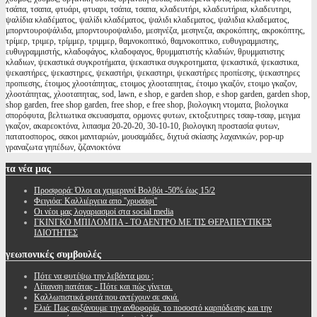
τσάπα, τσαπα, φτυάρι, φτυαρι, τσάπα, τσαπα, κλαδευτήρι, κλαδευτήρια, κλαδευτηρι,
ψαλίδια κλαδέματος, ψαλίδι κλαδέματος, ψαλιδι κλαδεματος, ψαλιδια κλαδεματος,
μπορντουροψάλιδα, μπορντουροψαλιδο, μεσηνέζα, μεσηνεζα, ακροκόπτης, ακροκόπτης,
τρίμερ, τριμερ, τρίμμερ, τριμμερ, θαμνοκοπτικό, θαμνοκοπτικο, ευθυγραμμιστης,
ευθυγραμμιστής, κλαδοφάγος, κλαδοφαγος, θρυμματιστής κλαδιών, θρυμματιστης
κλαδιων, ψεκαστικά συγκροτήματα, ψεκαστικα συγκροτηματα, ψεκαστικά, ψεκαστικα,
ψεκαστήρες, ψεκαστηρες, ψεκαστήρι, ψεκαστηρι, ψεκαστήρες προπίεσης, ψεκαστηρες
προπιεσης, έτοιμος χλοοτάπητας, ετοιμος χλοοταπητας, έτοιμο γκαζόν, ετοιμο γκαζον,
χλοοτάπητας, χλοοταπητας, sod, lawn, e shop, e garden shop, e shop garden, garden shop,
shop garden, free shop garden, free shop, e free shop, βιολογικη ντοματα, βιολογικα
σπορόφυτα, βελτιωτικα σκευασματα, ορμονες φυτων, εκτοξευτηρες τσαφ-τσαφ, μειγμα
γκαζον, ακαρεοκτόνα, λιπασμα 20-20-20, 30-10-10, βιολογικη προστασία φυτων,
πατατοσπορος, σακοι μανιταριών, μουσαμάδες, διχτυά σκίασης λαχανικών, pop-up
γραναζωτα γηπέδων, ζιζανιοκτόνα
τα
νέα μας
Προσφορά: Όλοι οι χειμερινοί Βολβόι -50% έως 15/2
Φειγιόα: Καλλιέργεια απο ''χρυσάφι''
Oι νέοι μας λογαριασμοί στα social media
ΓΚΙΝΓΚΟ ΜΠΙΛΟΜΠΑ - ΤΟ ΔΕΝΤΡΟ ΜΕ ΤΙΣ ΘΕΡΑΠΕΥΤΙΚΕΣ
ΙΔΙΟΤΗΤΕΣ
γεωπονικές
συμβουλές
Πότε να φυτέψω την λεβάντα μου ;
Λίπανση πατάτας - Πότε και πώς γίνεται.
Καλλωπιστικά φυτά που αντέχουν σε σκιά.
Ελιά: Πως αυξάνουμε την ανθοφορία, το ποσοστό καρπόδεσης και την