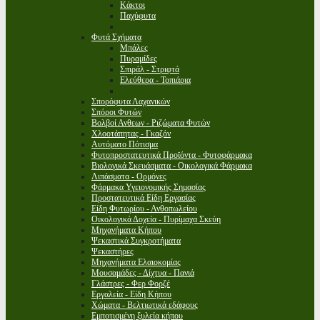
Κάκτοι
Παχύφυτα
Φυτά Σχήματα
Μπάλες
Πυραμίδες
Σπιράλ - Στριφτά
Ελεύθερα - Τοπιάρια
Σπορόφυτα Λαχανικών
Σπόροι Φυτών
Βολβοί Ανθεων - Ριζώματα Φυτών
Χλοοτάπητας - Γκαζόν
Αυτόματο Πότισμα
Φυτοπροστατευτικά Προϊόντα - Φυτοφάρμακα
Βιολογικά Σκευάσματα - Οικολογικά Φάρμακα
Λιπάσματα - Ορμόνες
Φάρμακα Υγειονομικής Σημασίας
Προστατευτικά Είδη Εργασίας
Είδη Φυτωρίου - Ανθοπωλείου
Οικολογικά Δοχεία - Πυρίμαχα Σκεύη
Μηχανήματα Κήπου
Ψεκαστικά Συγκροτήματα
Ψεκαστήρες
Μηχανήματα Ελαιοκομίας
Μουσαμάδες - Δίχτυα - Πανιά
Γλάστρες - Φερ Φορζέ
Εργαλεία - Είδη Κήπου
Χώματα - Βελτιωτικά εδάφους
Εμποτισμένη ξυλεία κήπου