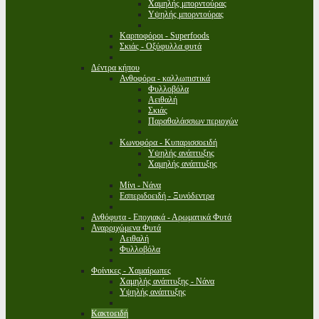
Χαμηλής μπορντούρας
Υψηλής μπορντούρας
Καρποφόροι - Superfoods
Σκιάς - Οξύφυλλα φυτά
Δέντρα κήπου
Ανθοφόρα - καλλωπιστικά
Φυλλοβόλα
Αειθαλή
Σκιάς
Παραθαλάσσιων περιοχών
Κωνοφόρα - Κυπαρισσοειδή
Υψηλής ανάπτυξης
Χαμηλής ανάπτυξης
Μίνι - Νάνα
Εσπεριδοειδή - Ξυνόδεντρα
Ανθόφυτα - Εποχιακά - Αρωματικά Φυτά
Αναρριχώμενα Φυτά
Αειθαλή
Φυλλοβόλα
Φοίνικες - Χαμαίρωπες
Χαμηλής ανάπτυξης - Νάνα
Υψηλής ανάπτυξης
Κακτοειδή