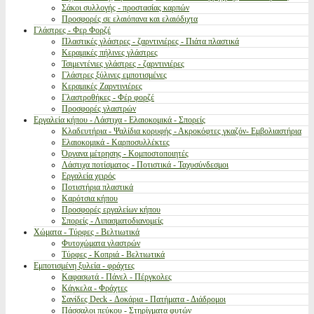
Σάκοι συλλογής - προστασίας καρπών
Προσφορές σε ελαιόπανα και ελαιόδιχτα
Γλάστρες - Φερ Φορζέ
Πλαστικές γλάστρες - ζαρντινιέρες - Πιάτα πλαστικά
Κεραμικές πήλινες γλάστρες
Τσιμεντένιες γλάστρες - ζαρντινιέρες
Γλάστρες ξύλινες εμποτισμένες
Κεραμικές Ζαρντινιέρες
Γλαστροθήκες - Φέρ φορζέ
Προσφορές γλαστρών
Εργαλεία κήπου - Λάστιχα - Ελαιοκομικά - Σπορείς
Κλαδευτήρια - Ψαλίδια κορυφής - Ακροκόφτες γκαζόν- Εμβολιαστήρια
Ελαιοκομικά - Καρποσυλλέκτες
Όργανα μέτρησης - Κομποστοποιητές
Λάστιχα ποτίσματος - Ποτιστικά - Ταχυσύνδεσμοι
Εργαλεία χειρός
Ποτιστήρια πλαστικά
Καρότσια κήπου
Προσφορές εργαλείων κήπου
Σπορείς - Λιπασματοδιανομείς
Χώματα - Τύρφες - Βελτιωτικά
Φυτοχώματα γλαστρών
Τύρφες - Κοπριά - Βελτιωτικά
Εμποτισμένη ξυλεία - φράχτες
Καφασωτά - Πάνελ - Πέργκολες
Κάγκελα - Φράχτες
Σανίδες Deck - Δοκάρια - Πατήματα - Διάδρομοι
Πάσσαλοι πεύκου - Στηρίγματα φυτών