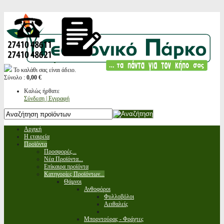
Το καλάθι σας είναι άδειο.
Σύνολο :
0,00 €
Καλώς ήρθατε
Σύνδεση | Εγγραφή
Αρχική
Η εταιρεία
Προϊόντα
Προσφορές...
Νέα Προϊόντα...
Επίκαιρα προϊόντα
Κατηγορίες Προϊόντων...
Θάμνοι
Ανθοφόροι
Φυλλοβόλοι
Αειθαλείς
Μπορντούρας - Φράχτες