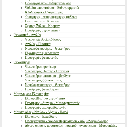
Πολυεργαλεία - Πολυμηχανήματα
Ψαλίδια μπορντούρας - Ευθυγραμμιστές
Κλαδοφάγοι - Εξαερωτήρες
Φυσητήρες - Απορροφητήρες φύλλων
Γαιοτρύπανα - Πλυστικά
Σχίστες Ξύλων - Κορμών
Προσφορές μηχανημάτων
Ψεκαστικά - Αντλίες
Ψεκαστικά Βυτία εδάφους
Αντλίες - Πιεστικά
Νεφελοψεκαστήρες - Θειωτήρες
Εξαρτήματα ψεκαστικών
Προσφορές ψεκαστικών
Ψεκαστήρες
Ψεκαστήρες προπίεσης
Ψεκαστήρες Πλάτης - Επινώτιοι
Ψεκαστήρες μπαταρίας - βενζίνης
Ψεκαστήρες ζιζανιοκτονίας
Νεφελοψεκαστήρες - Θειωτήρες
Προσφορές ψεκαστήρων
Μηχανήματα Ελαιοκομίας
Ελαιοραβδιστικά μηχανήματα
Γεννήτριες - Δυναμό - Μετασχηματιστές
Προσφορές ελαιοραβδιστικών
Μουσαμάδες - Νάυλον - Δίχτυα - Πανιά
Ελαιόπανα - Ελαιόδιχτα
Γαιουφάσματα - Νάυλον θερμοκηπίου - Φίλμ εδαφοκάλυψης
Δίχτυα σκίασης-προστασίας - παγετού - αναρρίχησης - Μουσαμάδες