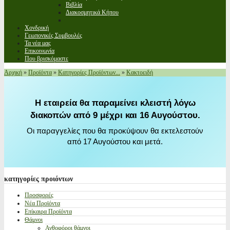
Βιβλία
Διακοσμητικά Κήπου
Χονδρική
Γεωπονικές Συμβουλές
Τα νέα μας
Επικοινωνία
Που βρισκόμαστε
Αρχική
»
Προϊόντα
»
Κατηγορίες Προϊόντων...
»
Κακτοειδή
Η εταιρεία θα παραμείνει κλειστή λόγω
διακοπών από 9 μέχρι και 16 Αυγούστου.
Οι παραγγελίες που θα προκύψουν θα εκτελεστούν
από 17 Αυγούστου και μετά.
κατηγορίες
προιόντων
Προσφορές
Νέα Προϊόντα
Επίκαιρα Προϊόντα
Θάμνοι
Ανθοφόροι θάμνοι