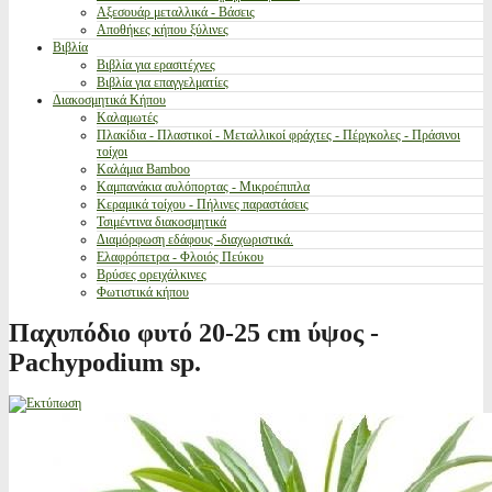
Αξεσουάρ μεταλλικά - Βάσεις
Αποθήκες κήπου ξύλινες
Βιβλία
Βιβλία για ερασιτέχνες
Βιβλία για επαγγελματίες
Διακοσμητικά Κήπου
Καλαμωτές
Πλακίδια - Πλαστικοί - Μεταλλικοί φράχτες - Πέργκολες - Πράσινοι
τοίχοι
Καλάμια Bamboo
Καμπανάκια αυλόπορτας - Μικροέπιπλα
Κεραμικά τοίχου - Πήλινες παραστάσεις
Τσιμέντινα διακοσμητικά
Διαμόρφωση εδάφους -διαχωριστικά.
Ελαφρόπετρα - Φλοιός Πεύκου
Βρύσες ορειχάλκινες
Φωτιστικά κήπου
Παχυπόδιο φυτό 20-25 cm ύψος -
Pachypodium sp.