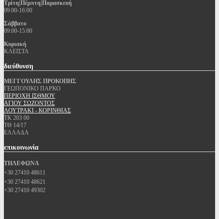
Τρίτη|Πέμπτη|Παρασκευή
09:00-16:00
Σάββατο
09:00-15:00
Κυριακή
ΚΛΕΙΣΤΑ
διεύθυνση
ΜΕΓΓΟΥΛΗΣ ΠΡΟΚΟΠΗΣ
ΓΕΩΠΟΝΙΚΟ ΠΑΡΚΟ
ΠΕΡΙΟΧΗ ΙΣΘΜΟΥ
ΑΓΙΟΥ ΣΩΖΟΝΤΟΣ
ΛΟΥΤΡΑΚΙ - ΚΟΡΙΝΘΙΑΣ
ΤΚ 203 00
ΤΘ 14/17
ΕΛΛΑΔΑ
επικοινωνία
ΤΗΛΕΦΩΝΑ
+30 27410 48611
+30 27410 48621
+30 27410 49302