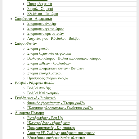
Πυραμίδες φυτά
Σπιράλ - Στριφτά
Ελεύθερα - Τοπιάρια
Σπορόφυτα - Αρωματικά
Σπορόφυτα άνοιξης
Σπορόφυτα φθινοπώρου
Σπορόφυτα αρωματικών
Λαχανόκηπος - Κόνδυλοι - Βολβοί
Σπόροι Φυτών
Σπόροι γκαζόν
Σπόροι λαχανικών σε φάκελα
Βιολογικοί σπόροι - Παλιοί παραδοσιακοί σπόροι
Σπόροι ανθέων - λουλουδιών
Σπόροι αρωματικών φυτών - Βοτάνων
Σπόροι επαγγελματικοί
Προσφορές σπόρων γκαζόν
Βολβοί - Ριζώματα Φυτών
Βολβοί Ανοιξης
Βολβοί Καλοκαιριού
Γκαζόν φυσικό - Συνθετικό
Φυσικός χλοοτάπητας - Έτοιμο γκαζόν
Πλαστικός χλοοτάπητας - Συνθετικό γκαζόν
Αυτόματο Πότισμα
Εκτοξευτήρες - Pop Up
Ηλεκτροβάνες - εξαρτήματα
Προγραμματιστές - Κομπιούτερ
Λάστιχα PE- Σωλήνες αυτόματου ποτίσματος
Εξαρτήματα συνδεσμολογίας πλαστικά