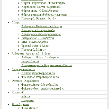
Θάμνοι μπορντούρας - Φυτά Φράχτες
Καρποφόροι θάμνοι - Superfoods
Θάμνοι σκιάς - Οξύφυλλα φυτά
Θάμνοι φυτά παραθαλάσσιων περιοχών
Προσφορές Θάμνων - Φυτών
Δέντρα
Ανθοφόρα - Καλλωπιστικά δέντρα
Κωνοφόρα - Κυπαρισσοειδή
Καρποφόρα - Οπωροφόρα δέντρα
Εσπεριδοειδή - Ξυνόδεντρα
Μίνι - Νάνα δεντράκια
Τροπικά φυτά - δένδρα
Προσφορές Δέντρων
Ανθόφυτα - Αρωματικά - Ετήσια
Ανθόφυτα - Πολυετή ανθοφόρα
Εποχιακά φυτά
Αρωματικά φυτά - Φαρμακευτικά - Βότανα
Αναρριχώμενα φυτά
Αειθαλή αναρριχώμενα φυτά
Φυλλοβόλα αναρριχώμενα φυτά
Φοίνικες - Χαμαίρωπες
Φοινικοειδή υψηλής ανάπτυξης
Φοίνικες νάνοι - χαμηλής ανάπτυξης
Κακτοειδή
Κάκτοι
Παχύφυτα
Φυτά Σχήματα
Φυτά Μπάλες