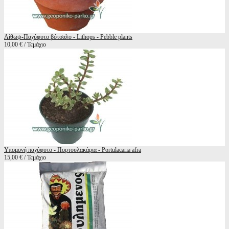
Λίθωψ-Παχύφυτο βότσαλο - Lithops - Pebble plants
10,00 € / Τεμάχιο
Υπομονή παχύφυτο - Πορτουλακάρια - Portulacaria afra
15,00 € / Τεμάχιο