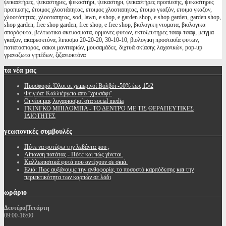
ψεκαστήρες, ψεκαστηρες, ψεκαστήρι, ψεκαστηρι, ψεκαστήρες προπίεσης, ψεκαστηρες
προπιεσης, έτοιμος χλοοτάπητας, ετοιμος χλοοταπητας, έτοιμο γκαζόν, ετοιμο γκαζον,
χλοοτάπητας, χλοοταπητας, sod, lawn, e shop, e garden shop, e shop garden, garden shop,
shop garden, free shop garden, free shop, e free shop, βιολογικη ντοματα, βιολογικα
σπορόφυτα, βελτιωτικα σκευασματα, ορμονες φυτων, εκτοξευτηρες τσαφ-τσαφ, μειγμα
γκαζον, ακαρεοκτόνα, λιπασμα 20-20-20, 30-10-10, βιολογικη προστασία φυτων,
πατατοσπορος, σακοι μανιταριών, μουσαμάδες, διχτυά σκίασης λαχανικών, pop-up
γραναζωτα γηπέδων, ζιζανιοκτόνα
τα
νέα μας
Προσφορά: Όλοι οι χειμερινοί Βολβόι -50% έως 15/2
Φειγιόα: Καλλιέργεια απο ''χρυσάφι''
Oι νέοι μας λογαριασμοί στα social media
ΓΚΙΝΓΚΟ ΜΠΙΛΟΜΠΑ - ΤΟ ΔΕΝΤΡΟ ΜΕ ΤΙΣ ΘΕΡΑΠΕΥΤΙΚΕΣ
ΙΔΙΟΤΗΤΕΣ
γεωπονικές
συμβουλές
Πότε να φυτέψω την λεβάντα μου ;
Λίπανση πατάτας - Πότε και πώς γίνεται.
Καλλωπιστικά φυτά που αντέχουν σε σκιά.
Ελιά: Πως αυξάνουμε την ανθοφορία, το ποσοστό καρπόδεσης και την
περιεκτικότητα των καρπών σε λάδι
ωράριο
Δευτέρα|Τετάρτη
09:00-16:00