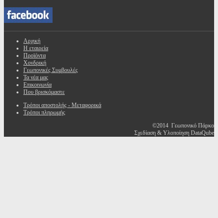
Αρχική
Η εταιρεία
Προϊόντα
Χονδρική
Γεωπονικές Συμβουλές
Τα νέα μας
Επικοινωνία
Που βρισκόμαστε
Τρόποι αποστολής - Μεταφορικά
Τρόποι πληρωμής
©2014 Γεωπονικό Πάρκο
Σχεδίαση & Υλοποίηση DataQube