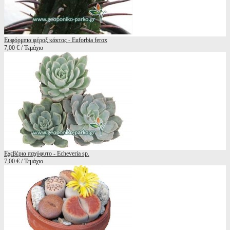
Ευφόρμπια φέροξ κάκτος - Euforbia ferox
7,00 € / Τεμάχιο
Εχεβέρια παχύφυτο - Echeveria sp.
7,00 € / Τεμάχιο