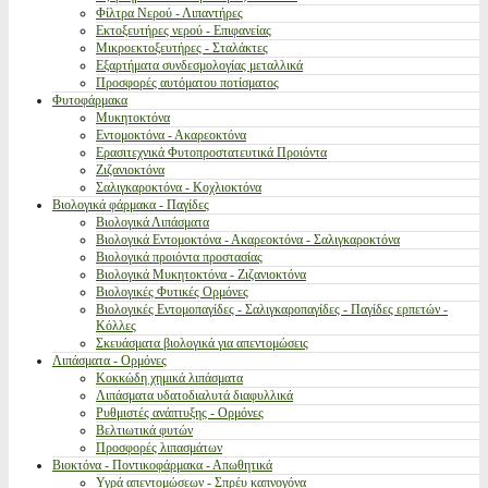
Φίλτρα Νερού - Λιπαντήρες
Εκτοξευτήρες νερού - Επιφανείας
Μικροεκτοξευτήρες - Σταλάκτες
Εξαρτήματα συνδεσμολογίας μεταλλικά
Προσφορές αυτόματου ποτίσματος
Φυτοφάρμακα
Μυκητοκτόνα
Εντομοκτόνα - Ακαρεοκτόνα
Ερασιτεχνικά Φυτοπροστατευτικά Προιόντα
Ζιζανιοκτόνα
Σαλιγκαροκτόνα - Κοχλιοκτόνα
Βιολογικά φάρμακα - Παγίδες
Βιολογικά Λιπάσματα
Βιολογικά Εντομοκτόνα - Ακαρεοκτόνα - Σαλιγκαροκτόνα
Βιολογικά προιόντα προστασίας
Βιολογικά Μυκητοκτόνα - Ζιζανιοκτόνα
Βιολογικές Φυτικές Ορμόνες
Βιολογικές Εντομοπαγίδες - Σαλιγκαροπαγίδες - Παγίδες ερπετών -
Κόλλες
Σκευάσματα βιολογικά για απεντομώσεις
Λιπάσματα - Ορμόνες
Κοκκώδη χημικά λιπάσματα
Λιπάσματα υδατοδιαλυτά διαφυλλικά
Ρυθμιστές ανάπτυξης - Ορμόνες
Βελτιωτικά φυτών
Προσφορές λιπασμάτων
Βιοκτόνα - Ποντικοφάρμακα - Απωθητικά
Υγρά απεντομώσεων - Σπρέυ καπνογόνα