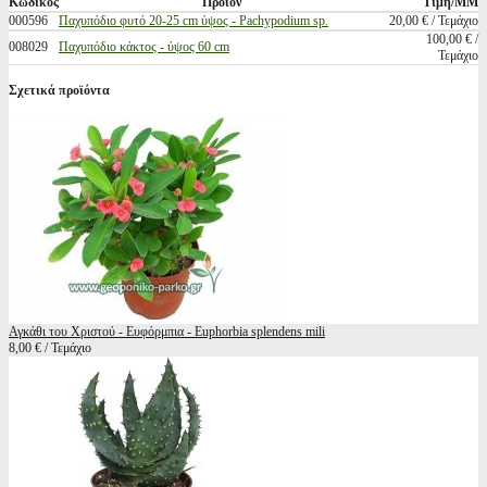
Κωδικός
Προϊόν
Τιμή/ΜΜ
000596
Παχυπόδιο φυτό 20-25 cm ύψος - Pachypodium sp.
20,00 € / Τεμάχιο
100,00 € /
008029
Παχυπόδιο κάκτος - ύψος 60 cm
Τεμάχιο
Σχετικά προϊόντα
Αγκάθι του Χριστού - Ευφόρμπια - Euphorbia splendens mili
8,00 € / Τεμάχιο