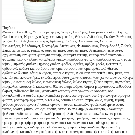
Παχύφυτα
Φυτώρια Κορινθίας, Φυτά Καρποφόρα, Δέντρα, Γλάστρες, Αυτόματο πότισμα, Κήπος,
Garden center, Κηποτεχνία Αρχιτεκτονική τοπίου, Θάμνοι, Ανθοφόρα, Γκαζόν, Συνθετικό,
γκαζόν, Βότσαλα,Ελαφρόπετρα, Αρδευση, Γάστρες, Χλοοκοπτικά, Σκαπτικά,
Ψεκαστήρες, Κλαδοφάγοι, Κωνοφόρα, Λιπάσματα, Φυτοφάρμακα, Εσπεριδοειδή, Ξυλεία,
Σχήματα, τοπιάρια, τοπιαρια, φυτά σχήματα, φυτα σχηματα, σχηματοποιημένα φυτά,
σχηματοποιημενα φυτα, φυτώρια αττικής, φυτωρια αττικης, φυτωρια πελοπονησσου,
φυτωρια πελοπονησσου, κατασκευές κήπων, προσφορές φυτών, προσφορες φυτων, φυτά
κήπου, μηχανές γκαζόν, μηχανες γκαζον, φρέζες, φρεζες, φρέζα, φρεζα, ψεκαστικά,
αρδευτικά, αρδευτικα, αυτόματο πότισμα, αυτοματο ποτισμα, αρδευτικά δίκτυα,
αρδευτικα δικτυα, πότισμα κήπου, ποτισμα κηπου, αυτόματα ποτιστικά, μπέκ, μπεκ, ποπ
απ, πόπ άπ, εκτοξευτήρες, εκτοξευτηρες, λάστιχα ποτίσματος, λαστιχα ποτισματος, κέντρα
κήπου, εμποτισμένη ξυλεία, εμποτισμενη ξυλεια, ξυλεία κήπου, ξυλεια κηπου, πέργκολες,
περγκολες, καφασωτά, καφασωτα, θάμνοι μπορντούρας, θαμνοι μπορντουρας, ανθοφόροι
θάμνοι, ανθοφοροι θαμνοι, γεωπονικά καταστήματα, γεωπονικα καταστηματα,
εγκυκλοπαίδεια φυτών, εγκυκλοπαιδεια φυτών, φωτο φυτων, φωτό φυτών, φωτογραφίες
φυτών, φωτογραφιες φυτων, οξύφυλλα, οξυφυλλα φυτα, χώμα, χωμα, τύρφη, τυρφη,
χούμος, χουμος, οργανική ουσία, οργανικη ουσια, κλαδεμένα φυτά, κλαδεμενα φυτα,
τσάπα, τσαπα, φτυάρι, φτυαρι, τσάπα, τσαπα, κλαδευτήρι, κλαδευτήρια, κλαδευτηρι,
ψαλίδια κλαδέματος, ψαλίδι κλαδέματος, ψαλιδι κλαδεματος, ψαλιδια κλαδεματος,
μπορντουροψάλιδα, μπορντουροψαλιδο, μεσηνέζα, μεσηνεζα, ακροκόπτης, ακροκόπτης,
τρίμερ, τριμερ, τρίμμερ, τριμμερ, θαμνοκοπτικό, θαμνοκοπτικο, ευθυγραμμιστης,
ευθυγραμμιστής, κλαδοφάγος, κλαδοφαγος, θρυμματιστής κλαδιών, θρυμματιστης
κλαδιων, ψεκαστικά συγκροτήματα, ψεκαστικα συγκροτηματα, ψεκαστικά, ψεκαστικα,