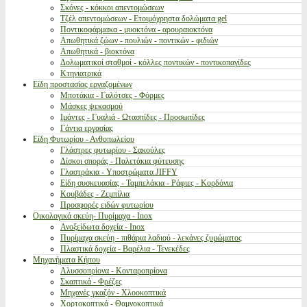
Σκόνες - κόκκοι απεντομώσεων
Τζέλ απεντομώσεων - Ετοιμόχρηστα δολώματα gel
Ποντικοφάρμακα - μυοκτόνα - αρουραιοκτόνα
Απωθητικά ζώων - πουλιών - ποντικών - φιδιών
Απωθητικά - βιοκτόνα
Δολωματικοί σταθμοί - κόλλες ποντικών - ποντικοπαγίδες
Κτηνιατρικά
Είδη προστασίας εργαζομένων
Μποτάκια - Γαλότσες - Φόρμες
Μάσκες ψεκασμού
Ιμάντες - Γυαλιά - Ωτασπίδες - Προσωπίδες
Γάντια εργασίας
Είδη Φυτωρίου - Ανθοπωλείου
Γλάστρες φυτωρίου - Σακούλες
Δίσκοι σποράς - Παλετάκια φύτευσης
Γλαστράκια - Υποστρώματα JIFFY
Είδη συσκευασίας - Ταμπελάκια - Ράφιες - Κορδόνια
Κουβάδες - Ζεμπίλια
Προσφορές ειδών φυτωρίου
Οικολογικά σκεύη- Πυρίμαχα - Inox
Ανοξείδωτα δοχεία - Inox
Πυρίμαχα σκεύη - πιθάρια λαδιού - λεκάνες ζυμώματος
Πλαστικά δοχεία - Βαρέλια - Τενεκέδες
Μηχανήματα Κήπου
Αλυσσοπρίονα - Κονταροπρίονα
Σκαπτικά - Φρέζες
Μηχανές γκαζόν - Χλοοκοπτικά
Χορτοκοπτικά - Θαμνοκοπτικά