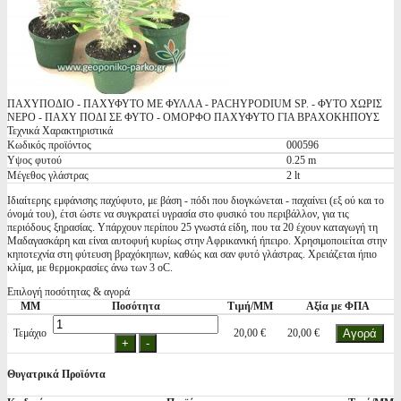
ΠΑΧΥΠΟΔΙΟ - ΠΑΧΥΦΥΤΟ ΜΕ ΦΥΛΛΑ - PACHYPODIUM SP. - ΦΥΤΟ ΧΩΡΙΣ
ΝΕΡΟ - ΠΑΧΥ ΠΟΔΙ ΣΕ ΦΥΤΟ - ΟΜΟΡΦΟ ΠΑΧΥΦΥΤΟ ΓΙΑ ΒΡΑΧΟΚΗΠΟΥΣ
Τεχνικά Χαρακτηριστικά
Κωδικός προϊόντος
000596
Υψος φυτού
0.25 m
Μέγεθος γλάστρας
2 lt
Ιδιαίτερης εμφάνισης παχύφυτο, με βάση - πόδι που διογκώνεται - παχαίνει (εξ ού και το
όνομά του), έτσι ώστε να συγκρατεί υγρασία στο φυσικό του περιβάλλον, για τις
περιόδους ξηρασίας. Υπάρχουν περίπου 25 γνωστά είδη, που τα 20 έχουν καταγωγή τη
Μαδαγασκάρη και είναι αυτοφυή κυρίως στην Αφρικανική ήπειρο. Χρησιμοποιείται στην
κηποτεχνία στη φύτευση βραχόκηπων, καθώς και σαν φυτό γλάστρας. Χρειάζεται ήπιο
κλίμα, με θερμοκρασίες άνω των 3 οC.
Επιλογή ποσότητας & αγορά
ΜΜ
Ποσότητα
Τιμή/ΜΜ
Αξία με ΦΠΑ
Τεμάχιο
20,00 €
20,00 €
Θυγατρικά Προϊόντα