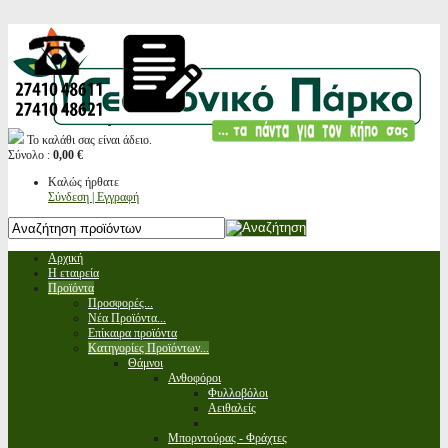
Το καλάθι σας είναι άδειο.
Σύνολο :
0,00 €
Καλώς ήρθατε
Σύνδεση | Εγγραφή
Αρχική
Η εταιρεία
Προϊόντα
Προσφορές...
Νέα Προϊόντα...
Επίκαιρα προϊόντα
Κατηγορίες Προϊόντων...
Θάμνοι
Ανθοφόροι
Φυλλοβόλοι
Αειθαλείς
Μπορντούρας - Φράχτες