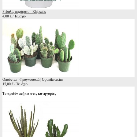
Ριψαλίς παχύφυτο - Rhipsalis
4,00 € / Τεμάχιο
Οπούντια - Φραγκοσυκιά | Opuntia cactus
15,00 € / Τεμάχιο
Το προϊόν ανήκει στις κατηγορίες