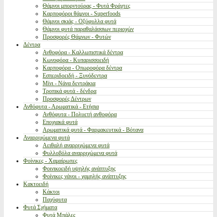
Θάμνοι μπορντούρας - Φυτά Φράχτες
Καρποφόροι θάμνοι - Superfoods
Θάμνοι σκιάς - Οξύφυλλα φυτά
Θάμνοι φυτά παραθαλάσσιων περιοχών
Προσφορές Θάμνων - Φυτών
Δέντρα
Ανθοφόρα - Καλλωπιστικά δέντρα
Κωνοφόρα - Κυπαρισσοειδή
Καρποφόρα - Οπωροφόρα δέντρα
Εσπεριδοειδή - Ξυνόδεντρα
Μίνι - Νάνα δεντράκια
Τροπικά φυτά - δένδρα
Προσφορές Δέντρων
Ανθόφυτα - Αρωματικά - Ετήσια
Ανθόφυτα - Πολυετή ανθοφόρα
Εποχιακά φυτά
Αρωματικά φυτά - Φαρμακευτικά - Βότανα
Αναρριχώμενα φυτά
Αειθαλή αναρριχώμενα φυτά
Φυλλοβόλα αναρριχώμενα φυτά
Φοίνικες - Χαμαίρωπες
Φοινικοειδή υψηλής ανάπτυξης
Φοίνικες νάνοι - χαμηλής ανάπτυξης
Κακτοειδή
Κάκτοι
Παχύφυτα
Φυτά Σχήματα
Φυτά Μπάλες