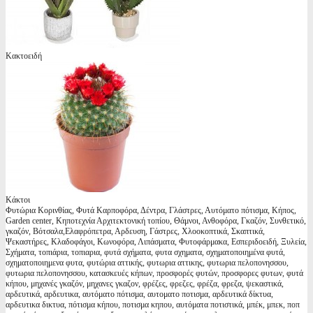
Κακτοειδή
Κάκτοι
Φυτώρια Κορινθίας, Φυτά Καρποφόρα, Δέντρα, Γλάστρες, Αυτόματο πότισμα, Κήπος,
Garden center, Κηποτεχνία Αρχιτεκτονική τοπίου, Θάμνοι, Ανθοφόρα, Γκαζόν, Συνθετικό,
γκαζόν, Βότσαλα,Ελαφρόπετρα, Αρδευση, Γάστρες, Χλοοκοπτικά, Σκαπτικά,
Ψεκαστήρες, Κλαδοφάγοι, Κωνοφόρα, Λιπάσματα, Φυτοφάρμακα, Εσπεριδοειδή, Ξυλεία,
Σχήματα, τοπιάρια, τοπιαρια, φυτά σχήματα, φυτα σχηματα, σχηματοποιημένα φυτά,
σχηματοποιημενα φυτα, φυτώρια αττικής, φυτωρια αττικης, φυτωρια πελοπονησσου,
φυτωρια πελοπονησσου, κατασκευές κήπων, προσφορές φυτών, προσφορες φυτων, φυτά
κήπου, μηχανές γκαζόν, μηχανες γκαζον, φρέζες, φρεζες, φρέζα, φρεζα, ψεκαστικά,
αρδευτικά, αρδευτικα, αυτόματο πότισμα, αυτοματο ποτισμα, αρδευτικά δίκτυα,
αρδευτικα δικτυα, πότισμα κήπου, ποτισμα κηπου, αυτόματα ποτιστικά, μπέκ, μπεκ, ποπ