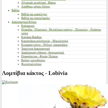
Αξεσουάρ μεταλλικά - Βάσεις
Αποθήκες κήπου ξύλινες
Βιβλία
Βιβλία για ερασιτέχνες
Βιβλία για επαγγελματίες
Διακοσμητικά Κήπου
Καλαμωτές
Πλακίδια - Πλαστικοί - Μεταλλικοί φράχτες - Πέργκολες - Πράσινοι
τοίχοι
Καλάμια Bamboo
Καμπανάκια αυλόπορτας - Μικροέπιπλα
Κεραμικά τοίχου - Πήλινες παραστάσεις
Τσιμέντινα διακοσμητικά
Διαμόρφωση εδάφους -διαχωριστικά.
Ελαφρόπετρα - Φλοιός Πεύκου
Βρύσες ορειχάλκινες
Φωτιστικά κήπου
Λομπίβια κάκτος - Lobivia