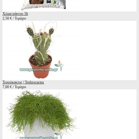
Χώμα κάκτου 5lt
2,50 € / Τεμάχιο
Τεφρόκακτος | Tephrocactus
7,00 € / Τεμάχιο