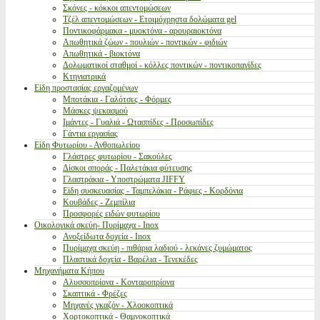
Σκόνες - κόκκοι απεντομώσεων
Τζέλ απεντομώσεων - Ετοιμόχρηστα δολώματα gel
Ποντικοφάρμακα - μυοκτόνα - αρουραιοκτόνα
Απωθητικά ζώων - πουλιών - ποντικών - φιδιών
Απωθητικά - βιοκτόνα
Δολωματικοί σταθμοί - κόλλες ποντικών - ποντικοπαγίδες
Κτηνιατρικά
Είδη προστασίας εργαζομένων
Μποτάκια - Γαλότσες - Φόρμες
Μάσκες ψεκασμού
Ιμάντες - Γυαλιά - Ωτασπίδες - Προσωπίδες
Γάντια εργασίας
Είδη Φυτωρίου - Ανθοπωλείου
Γλάστρες φυτωρίου - Σακούλες
Δίσκοι σποράς - Παλετάκια φύτευσης
Γλαστράκια - Υποστρώματα JIFFY
Είδη συσκευασίας - Ταμπελάκια - Ράφιες - Κορδόνια
Κουβάδες - Ζεμπίλια
Προσφορές ειδών φυτωρίου
Οικολογικά σκεύη- Πυρίμαχα - Inox
Ανοξείδωτα δοχεία - Inox
Πυρίμαχα σκεύη - πιθάρια λαδιού - λεκάνες ζυμώματος
Πλαστικά δοχεία - Βαρέλια - Τενεκέδες
Μηχανήματα Κήπου
Αλυσσοπρίονα - Κονταροπρίονα
Σκαπτικά - Φρέζες
Μηχανές γκαζόν - Χλοοκοπτικά
Χορτοκοπτικά - Θαμνοκοπτικά