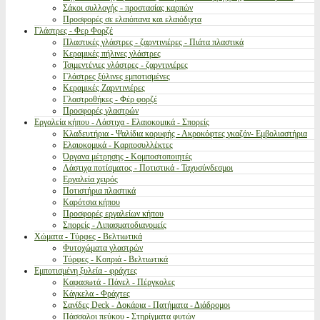
Σάκοι συλλογής - προστασίας καρπών
Προσφορές σε ελαιόπανα και ελαιόδιχτα
Γλάστρες - Φερ Φορζέ
Πλαστικές γλάστρες - ζαρντινιέρες - Πιάτα πλαστικά
Κεραμικές πήλινες γλάστρες
Τσιμεντένιες γλάστρες - ζαρντινιέρες
Γλάστρες ξύλινες εμποτισμένες
Κεραμικές Ζαρντινιέρες
Γλαστροθήκες - Φέρ φορζέ
Προσφορές γλαστρών
Εργαλεία κήπου - Λάστιχα - Ελαιοκομικά - Σπορείς
Κλαδευτήρια - Ψαλίδια κορυφής - Ακροκόφτες γκαζόν- Εμβολιαστήρια
Ελαιοκομικά - Καρποσυλλέκτες
Όργανα μέτρησης - Κομποστοποιητές
Λάστιχα ποτίσματος - Ποτιστικά - Ταχυσύνδεσμοι
Εργαλεία χειρός
Ποτιστήρια πλαστικά
Καρότσια κήπου
Προσφορές εργαλείων κήπου
Σπορείς - Λιπασματοδιανομείς
Χώματα - Τύρφες - Βελτιωτικά
Φυτοχώματα γλαστρών
Τύρφες - Κοπριά - Βελτιωτικά
Εμποτισμένη ξυλεία - φράχτες
Καφασωτά - Πάνελ - Πέργκολες
Κάγκελα - Φράχτες
Σανίδες Deck - Δοκάρια - Πατήματα - Διάδρομοι
Πάσσαλοι πεύκου - Στηρίγματα φυτών