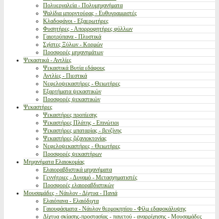
Πολυεργαλεία - Πολυμηχανήματα
Ψαλίδια μπορντούρας - Ευθυγραμμιστές
Κλαδοφάγοι - Εξαερωτήρες
Φυσητήρες - Απορροφητήρες φύλλων
Γαιοτρύπανα - Πλυστικά
Σχίστες Ξύλων - Κορμών
Προσφορές μηχανημάτων
Ψεκαστικά - Αντλίες
Ψεκαστικά Βυτία εδάφους
Αντλίες - Πιεστικά
Νεφελοψεκαστήρες - Θειωτήρες
Εξαρτήματα ψεκαστικών
Προσφορές ψεκαστικών
Ψεκαστήρες
Ψεκαστήρες προπίεσης
Ψεκαστήρες Πλάτης - Επινώτιοι
Ψεκαστήρες μπαταρίας - βενζίνης
Ψεκαστήρες ζιζανιοκτονίας
Νεφελοψεκαστήρες - Θειωτήρες
Προσφορές ψεκαστήρων
Μηχανήματα Ελαιοκομίας
Ελαιοραβδιστικά μηχανήματα
Γεννήτριες - Δυναμό - Μετασχηματιστές
Προσφορές ελαιοραβδιστικών
Μουσαμάδες - Νάυλον - Δίχτυα - Πανιά
Ελαιόπανα - Ελαιόδιχτα
Γαιουφάσματα - Νάυλον θερμοκηπίου - Φίλμ εδαφοκάλυψης
Δίχτυα σκίασης-προστασίας - παγετού - αναρρίχησης - Μουσαμάδες