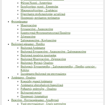
Φίλτρα Νερού - Λιπαντήρες
Εκτοξευτήρες νερού - Επιφανείας
Μικροεκτοξευτήρες - Σταλάκτες
Εξαρτήματα συνδεσμολογίας μεταλλικά
Προσφορές αυτόματου ποτίσματος
Φυτοφάρμακα
Μυκητοκτόνα
Εντομοκτόνα - Ακαρεοκτόνα
Ερασιτεχνικά Φυτοπροστατευτικά Προιόντα
Ζιζανιοκτόνα
Σαλιγκαροκτόνα - Κοχλιοκτόνα
Βιολογικά φάρμακα - Παγίδες
Βιολογικά Λιπάσματα
Βιολογικά Εντομοκτόνα - Ακαρεοκτόνα - Σαλιγκαροκτόνα
Βιολογικά προιόντα προστασίας
Βιολογικά Μυκητοκτόνα - Ζιζανιοκτόνα
Βιολογικές Φυτικές Ορμόνες
Βιολογικές Εντομοπαγίδες - Σαλιγκαροπαγίδες - Παγίδες ερπετών -
Κόλλες
Σκευάσματα βιολογικά για απεντομώσεις
Λιπάσματα - Ορμόνες
Κοκκώδη χημικά λιπάσματα
Λιπάσματα υδατοδιαλυτά διαφυλλικά
Ρυθμιστές ανάπτυξης - Ορμόνες
Βελτιωτικά φυτών
Προσφορές λιπασμάτων
Βιοκτόνα - Ποντικοφάρμακα - Απωθητικά
Υγρά απεντομώσεων - Σπρέυ καπνογόνα