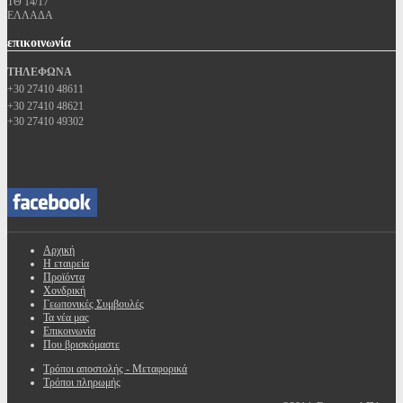
ΤΘ 14/17
ΕΛΛΑΔΑ
επικοινωνία
ΤΗΛΕΦΩΝΑ
+30 27410 48611
+30 27410 48621
+30 27410 49302
Αρχική
Η εταιρεία
Προϊόντα
Χονδρική
Γεωπονικές Συμβουλές
Τα νέα μας
Επικοινωνία
Που βρισκόμαστε
Τρόποι αποστολής - Μεταφορικά
Τρόποι πληρωμής