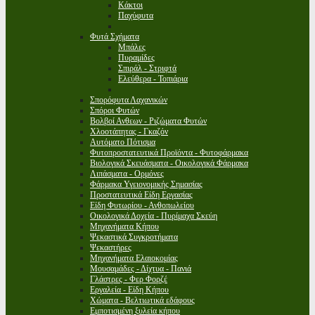
Κάκτοι
Παχύφυτα
Φυτά Σχήματα
Μπάλες
Πυραμίδες
Σπιράλ - Στριφτά
Ελεύθερα - Τοπιάρια
Σπορόφυτα Λαχανικών
Σπόροι Φυτών
Βολβοί Ανθεων - Ριζώματα Φυτών
Χλοοτάπητας - Γκαζόν
Αυτόματο Πότισμα
Φυτοπροστατευτικά Προϊόντα - Φυτοφάρμακα
Βιολογικά Σκευάσματα - Οικολογικά Φάρμακα
Λιπάσματα - Ορμόνες
Φάρμακα Υγειονομικής Σημασίας
Προστατευτικά Είδη Εργασίας
Είδη Φυτωρίου - Ανθοπωλείου
Οικολογικά Δοχεία - Πυρίμαχα Σκεύη
Μηχανήματα Κήπου
Ψεκαστικά Συγκροτήματα
Ψεκαστήρες
Μηχανήματα Ελαιοκομίας
Μουσαμάδες - Δίχτυα - Πανιά
Γλάστρες - Φερ Φορζέ
Εργαλεία - Είδη Κήπου
Χώματα - Βελτιωτικά εδάφους
Εμποτισμένη ξυλεία κήπου