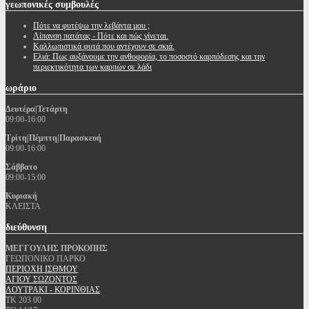
γεωπονικές
συμβουλές
Πότε να φυτέψω την λεβάντα μου ;
Λίπανση πατάτας - Πότε και πώς γίνεται.
Καλλωπιστικά φυτά που αντέχουν σε σκιά.
Ελιά: Πως αυξάνουμε την ανθοφορία, το ποσοστό καρπόδεσης και την
περιεκτικότητα των καρπών σε λάδι
ωράριο
Δευτέρα|Τετάρτη
09:00-16:00
Τρίτη|Πέμπτη|Παρασκευή
09:00-16:00
Σάββατο
09:00-15:00
Κυριακή
ΚΛΕΙΣΤΑ
διεύθυνση
ΜΕΓΓΟΥΛΗΣ ΠΡΟΚΟΠΗΣ
ΓΕΩΠΟΝΙΚΟ ΠΑΡΚΟ
ΠΕΡΙΟΧΗ ΙΣΘΜΟΥ
ΑΓΙΟΥ ΣΩΖΟΝΤΟΣ
ΛΟΥΤΡΑΚΙ - ΚΟΡΙΝΘΙΑΣ
ΤΚ 203 00