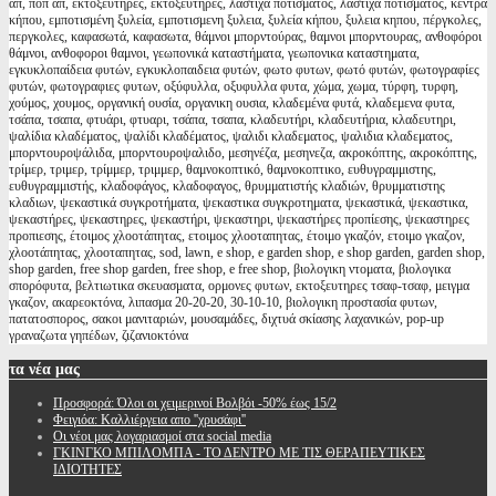
απ, πόπ άπ, εκτοξευτήρες, εκτοξευτηρες, λάστιχα ποτίσματος, λαστιχα ποτισματος, κέντρα
κήπου, εμποτισμένη ξυλεία, εμποτισμενη ξυλεια, ξυλεία κήπου, ξυλεια κηπου, πέργκολες,
περγκολες, καφασωτά, καφασωτα, θάμνοι μπορντούρας, θαμνοι μπορντουρας, ανθοφόροι
θάμνοι, ανθοφοροι θαμνοι, γεωπονικά καταστήματα, γεωπονικα καταστηματα,
εγκυκλοπαίδεια φυτών, εγκυκλοπαιδεια φυτών, φωτο φυτων, φωτό φυτών, φωτογραφίες
φυτών, φωτογραφιες φυτων, οξύφυλλα, οξυφυλλα φυτα, χώμα, χωμα, τύρφη, τυρφη,
χούμος, χουμος, οργανική ουσία, οργανικη ουσια, κλαδεμένα φυτά, κλαδεμενα φυτα,
τσάπα, τσαπα, φτυάρι, φτυαρι, τσάπα, τσαπα, κλαδευτήρι, κλαδευτήρια, κλαδευτηρι,
ψαλίδια κλαδέματος, ψαλίδι κλαδέματος, ψαλιδι κλαδεματος, ψαλιδια κλαδεματος,
μπορντουροψάλιδα, μπορντουροψαλιδο, μεσηνέζα, μεσηνεζα, ακροκόπτης, ακροκόπτης,
τρίμερ, τριμερ, τρίμμερ, τριμμερ, θαμνοκοπτικό, θαμνοκοπτικο, ευθυγραμμιστης,
ευθυγραμμιστής, κλαδοφάγος, κλαδοφαγος, θρυμματιστής κλαδιών, θρυμματιστης
κλαδιων, ψεκαστικά συγκροτήματα, ψεκαστικα συγκροτηματα, ψεκαστικά, ψεκαστικα,
ψεκαστήρες, ψεκαστηρες, ψεκαστήρι, ψεκαστηρι, ψεκαστήρες προπίεσης, ψεκαστηρες
προπιεσης, έτοιμος χλοοτάπητας, ετοιμος χλοοταπητας, έτοιμο γκαζόν, ετοιμο γκαζον,
χλοοτάπητας, χλοοταπητας, sod, lawn, e shop, e garden shop, e shop garden, garden shop,
shop garden, free shop garden, free shop, e free shop, βιολογικη ντοματα, βιολογικα
σπορόφυτα, βελτιωτικα σκευασματα, ορμονες φυτων, εκτοξευτηρες τσαφ-τσαφ, μειγμα
γκαζον, ακαρεοκτόνα, λιπασμα 20-20-20, 30-10-10, βιολογικη προστασία φυτων,
πατατοσπορος, σακοι μανιταριών, μουσαμάδες, διχτυά σκίασης λαχανικών, pop-up
γραναζωτα γηπέδων, ζιζανιοκτόνα
τα
νέα μας
Προσφορά: Όλοι οι χειμερινοί Βολβόι -50% έως 15/2
Φειγιόα: Καλλιέργεια απο ''χρυσάφι''
Oι νέοι μας λογαριασμοί στα social media
ΓΚΙΝΓΚΟ ΜΠΙΛΟΜΠΑ - ΤΟ ΔΕΝΤΡΟ ΜΕ ΤΙΣ ΘΕΡΑΠΕΥΤΙΚΕΣ
ΙΔΙΟΤΗΤΕΣ