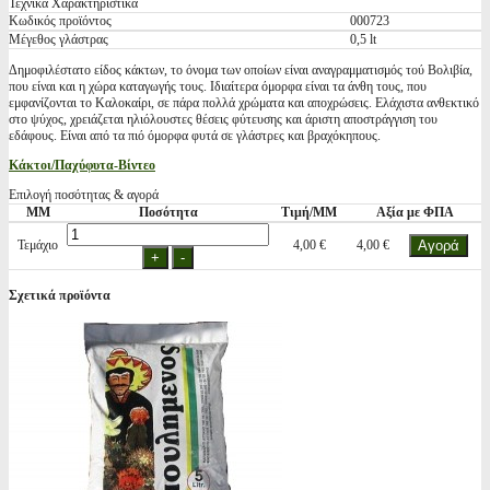
Τεχνικά Χαρακτηριστικά
Κωδικός προϊόντος
000723
Μέγεθος γλάστρας
0,5 lt
Δημοφιλέστατο είδος κάκτων, το όνομα των οποίων είναι αναγραμματισμός τού Βολιβία,
που είναι και η χώρα καταγωγής τους. Ιδιαίτερα όμορφα είναι τα άνθη τους, που
εμφανίζονται το Καλοκαίρι, σε πάρα πολλά χρώματα και αποχρώσεις. Ελάχιστα ανθεκτικό
στο ψύχος, χρειάζεται ηλιόλουστες θέσεις φύτευσης και άριστη αποστράγγιση του
εδάφους. Είναι από τα πιό όμορφα φυτά σε γλάστρες και βραχόκηπους.
Κάκτοι/Παχύφυτα-Βίντεο
Επιλογή ποσότητας & αγορά
ΜΜ
Ποσότητα
Τιμή/ΜΜ
Αξία με ΦΠΑ
Τεμάχιο
4,00 €
4,00 €
Σχετικά προϊόντα