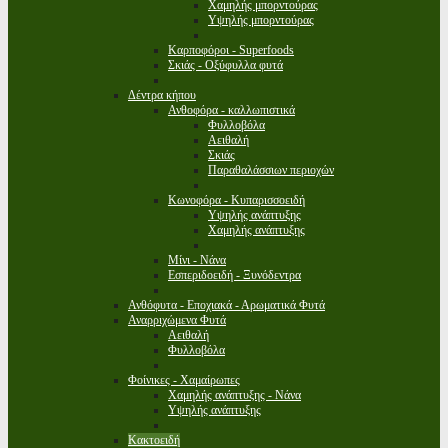
Χαμηλής μπορντούρας
Υψηλής μπορντούρας
Καρποφόροι - Superfoods
Σκιάς - Οξύφυλλα φυτά
Δέντρα κήπου
Ανθοφόρα - καλλωπιστικά
Φυλλοβόλα
Αειθαλή
Σκιάς
Παραθαλάσσιων περιοχών
Κωνοφόρα - Κυπαρισσοειδή
Υψηλής ανάπτυξης
Χαμηλής ανάπτυξης
Μίνι - Νάνα
Εσπεριδοειδή - Ξυνόδεντρα
Ανθόφυτα - Εποχιακά - Αρωματικά Φυτά
Αναρριχώμενα Φυτά
Αειθαλή
Φυλλοβόλα
Φοίνικες - Χαμαίρωπες
Χαμηλής ανάπτυξης - Νάνα
Υψηλής ανάπτυξης
Κακτοειδή