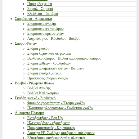
Πυραμίδες φυτά
Σπιράλ - Στριφτά
Ελεύθερα - Τοπιάρια
Σπορόφυτα - Αρωματικά
Σπορόφυτα άνοιξης
Σπορόφυτα φθινοπώρου
Σπορόφυτα αρωματικών
Λαχανόκηπος - Κόνδυλοι - Βολβοί
Σπόροι Φυτών
Σπόροι γκαζόν
Σπόροι λαχανικών σε φάκελα
Βιολογικοί σπόροι - Παλιοί παραδοσιακοί σπόροι
Σπόροι ανθέων - λουλουδιών
Σπόροι αρωματικών φυτών - Βοτάνων
Σπόροι επαγγελματικοί
Προσφορές σπόρων γκαζόν
Βολβοί - Ριζώματα Φυτών
Βολβοί Ανοιξης
Βολβοί Καλοκαιριού
Γκαζόν φυσικό - Συνθετικό
Φυσικός χλοοτάπητας - Έτοιμο γκαζόν
Πλαστικός χλοοτάπητας - Συνθετικό γκαζόν
Αυτόματο Πότισμα
Εκτοξευτήρες - Pop Up
Ηλεκτροβάνες - εξαρτήματα
Προγραμματιστές - Κομπιούτερ
Λάστιχα PE- Σωλήνες αυτόματου ποτίσματος
Εξαρτήματα συνδεσμολογίας πλαστικά