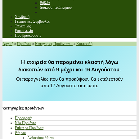
Βιβλία
Διακοσμητικά Κήπου
Χονδρική
Γεωπονικές Συμβουλές
Τα νέα μας
Επικοινωνία
Που βρισκόμαστε
Αρχική
»
Προϊόντα
»
Κατηγορίες Προϊόντων...
»
Κακτοειδή
Η εταιρεία θα παραμείνει κλειστή λόγω
διακοπών από 9 μέχρι και 16 Αυγούστου.
Οι παραγγελίες που θα προκύψουν θα εκτελεστούν
από 17 Αυγούστου και μετά.
κατηγορίες
προιόντων
Προσφορές
Νέα Προϊόντα
Επίκαιρα Προϊόντα
Θάμνοι
Ανθοφόροι θάμνοι