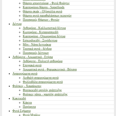
Θάμνοι μπορντούρας - Φυτά Φράχτες
Καρποφόροι θάμνοι - Superfoods
Θάμνοι σκιάς - Οξύφυλλα φυτά
Θάμνοι φυτά παραθαλάσσιων περιοχών
Προσφορές Θάμνων - Φυτών
Δέντρα
Ανθοφόρα - Καλλωπιστικά δέντρα
Κωνοφόρα - Κυπαρισσοειδή
Καρποφόρα - Οπωροφόρα δέντρα
Εσπεριδοειδή - Ξυνόδεντρα
Μίνι - Νάνα δεντράκια
Τροπικά φυτά - δένδρα
Προσφορές Δέντρων
Ανθόφυτα - Αρωματικά - Ετήσια
Ανθόφυτα - Πολυετή ανθοφόρα
Εποχιακά φυτά
Αρωματικά φυτά - Φαρμακευτικά - Βότανα
Αναρριχώμενα φυτά
Αειθαλή αναρριχώμενα φυτά
Φυλλοβόλα αναρριχώμενα φυτά
Φοίνικες - Χαμαίρωπες
Φοινικοειδή υψηλής ανάπτυξης
Φοίνικες νάνοι - χαμηλής ανάπτυξης
Κακτοειδή
Κάκτοι
Παχύφυτα
Φυτά Σχήματα
Φυτά Μπάλες