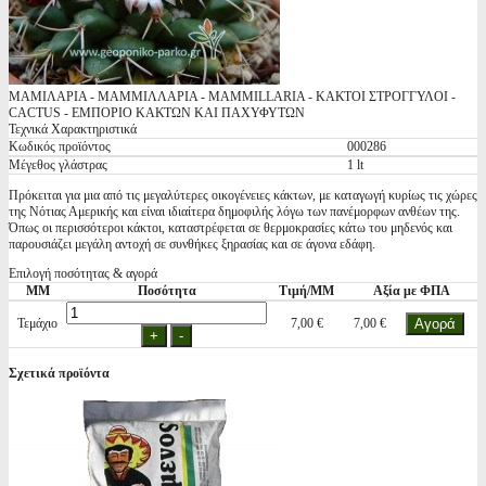
ΜΑΜΙΛΑΡΙΑ - ΜΑΜΜΙΛΛΑΡΙΑ - MAMMILLARIA - ΚΑΚΤΟΙ ΣΤΡΟΓΓΥΛΟΙ -
CACTUS - ΕΜΠΟΡΙΟ ΚΑΚΤΩΝ ΚΑΙ ΠΑΧΥΦΥΤΩΝ
Τεχνικά Χαρακτηριστικά
Κωδικός προϊόντος
000286
Μέγεθος γλάστρας
1 lt
Πρόκειται για μια από τις μεγαλύτερες οικογένειες κάκτων, με καταγωγή κυρίως τις χώρες
της Νότιας Αμερικής και είναι ιδιαίτερα δημοφιλής λόγω των πανέμορφων ανθέων της.
Όπως οι περισσότεροι κάκτοι, καταστρέφεται σε θερμοκρασίες κάτω του μηδενός και
παρουσιάζει μεγάλη αντοχή σε συνθήκες ξηρασίας και σε άγονα εδάφη.
Επιλογή ποσότητας & αγορά
ΜΜ
Ποσότητα
Τιμή/ΜΜ
Αξία με ΦΠΑ
Τεμάχιο
7,00 €
7,00 €
Σχετικά προϊόντα