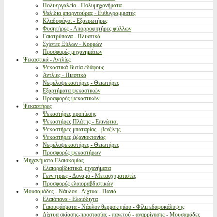
Πολυεργαλεία - Πολυμηχανήματα
Ψαλίδια μπορντούρας - Ευθυγραμμιστές
Κλαδοφάγοι - Εξαερωτήρες
Φυσητήρες - Απορροφητήρες φύλλων
Γαιοτρύπανα - Πλυστικά
Σχίστες Ξύλων - Κορμών
Προσφορές μηχανημάτων
Ψεκαστικά - Αντλίες
Ψεκαστικά Βυτία εδάφους
Αντλίες - Πιεστικά
Νεφελοψεκαστήρες - Θειωτήρες
Εξαρτήματα ψεκαστικών
Προσφορές ψεκαστικών
Ψεκαστήρες
Ψεκαστήρες προπίεσης
Ψεκαστήρες Πλάτης - Επινώτιοι
Ψεκαστήρες μπαταρίας - βενζίνης
Ψεκαστήρες ζιζανιοκτονίας
Νεφελοψεκαστήρες - Θειωτήρες
Προσφορές ψεκαστήρων
Μηχανήματα Ελαιοκομίας
Ελαιοραβδιστικά μηχανήματα
Γεννήτριες - Δυναμό - Μετασχηματιστές
Προσφορές ελαιοραβδιστικών
Μουσαμάδες - Νάυλον - Δίχτυα - Πανιά
Ελαιόπανα - Ελαιόδιχτα
Γαιουφάσματα - Νάυλον θερμοκηπίου - Φίλμ εδαφοκάλυψης
Δίχτυα σκίασης-προστασίας - παγετού - αναρρίχησης - Μουσαμάδες