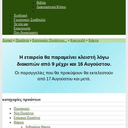
Βιβλία
Διακοσμητικά Κήπου
Χονδρική
Γεωπονικές Συμβουλές
Τα νέα μας
Επικοινωνία
Που βρισκόμαστε
Αρχική
»
Προϊόντα
»
Κατηγορίες Προϊόντων...
»
Κακτοειδή
»
Κάκτοι
Η εταιρεία θα παραμείνει κλειστή λόγω
διακοπών από 9 μέχρι και 16 Αυγούστου.
Οι παραγγελίες που θα προκύψουν θα εκτελεστούν
από 17 Αυγούστου και μετά.
κατηγορίες
προιόντων
Προσφορές
Νέα Προϊόντα
Επίκαιρα Προϊόντα
Θάμνοι
Ανθοφόροι θάμνοι