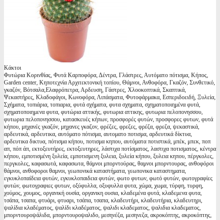
Κάκτοι
Φυτώρια Κορινθίας, Φυτά Καρποφόρα, Δέντρα, Γλάστρες, Αυτόματο πότισμα, Κήπος,
Garden center, Κηποτεχνία Αρχιτεκτονική τοπίου, Θάμνοι, Ανθοφόρα, Γκαζόν, Συνθετικό,
γκαζόν, Βότσαλα,Ελαφρόπετρα, Αρδευση, Γάστρες, Χλοοκοπτικά, Σκαπτικά,
Ψεκαστήρες, Κλαδοφάγοι, Κωνοφόρα, Λιπάσματα, Φυτοφάρμακα, Εσπεριδοειδή, Ξυλεία,
Σχήματα, τοπιάρια, τοπιαρια, φυτά σχήματα, φυτα σχηματα, σχηματοποιημένα φυτά,
σχηματοποιημενα φυτα, φυτώρια αττικής, φυτωρια αττικης, φυτωρια πελοπονησσου,
φυτωρια πελοπονησσου, κατασκευές κήπων, προσφορές φυτών, προσφορες φυτων, φυτά
κήπου, μηχανές γκαζόν, μηχανες γκαζον, φρέζες, φρεζες, φρέζα, φρεζα, ψεκαστικά,
αρδευτικά, αρδευτικα, αυτόματο πότισμα, αυτοματο ποτισμα, αρδευτικά δίκτυα,
αρδευτικα δικτυα, πότισμα κήπου, ποτισμα κηπου, αυτόματα ποτιστικά, μπέκ, μπεκ, ποπ
απ, πόπ άπ, εκτοξευτήρες, εκτοξευτηρες, λάστιχα ποτίσματος, λαστιχα ποτισματος, κέντρα
κήπου, εμποτισμένη ξυλεία, εμποτισμενη ξυλεια, ξυλεία κήπου, ξυλεια κηπου, πέργκολες,
περγκολες, καφασωτά, καφασωτα, θάμνοι μπορντούρας, θαμνοι μπορντουρας, ανθοφόροι
θάμνοι, ανθοφοροι θαμνοι, γεωπονικά καταστήματα, γεωπονικα καταστηματα,
εγκυκλοπαίδεια φυτών, εγκυκλοπαιδεια φυτών, φωτο φυτων, φωτό φυτών, φωτογραφίες
φυτών, φωτογραφιες φυτων, οξύφυλλα, οξυφυλλα φυτα, χώμα, χωμα, τύρφη, τυρφη,
χούμος, χουμος, οργανική ουσία, οργανικη ουσια, κλαδεμένα φυτά, κλαδεμενα φυτα,
τσάπα, τσαπα, φτυάρι, φτυαρι, τσάπα, τσαπα, κλαδευτήρι, κλαδευτήρια, κλαδευτηρι,
ψαλίδια κλαδέματος, ψαλίδι κλαδέματος, ψαλιδι κλαδεματος, ψαλιδια κλαδεματος,
μπορντουροψάλιδα, μπορντουροψαλιδο, μεσηνέζα, μεσηνεζα, ακροκόπτης, ακροκόπτης,