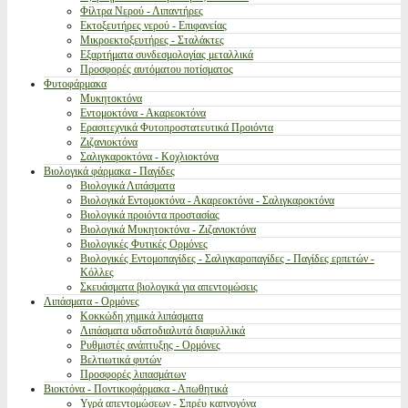
Φίλτρα Νερού - Λιπαντήρες
Εκτοξευτήρες νερού - Επιφανείας
Μικροεκτοξευτήρες - Σταλάκτες
Εξαρτήματα συνδεσμολογίας μεταλλικά
Προσφορές αυτόματου ποτίσματος
Φυτοφάρμακα
Μυκητοκτόνα
Εντομοκτόνα - Ακαρεοκτόνα
Ερασιτεχνικά Φυτοπροστατευτικά Προιόντα
Ζιζανιοκτόνα
Σαλιγκαροκτόνα - Κοχλιοκτόνα
Βιολογικά φάρμακα - Παγίδες
Βιολογικά Λιπάσματα
Βιολογικά Εντομοκτόνα - Ακαρεοκτόνα - Σαλιγκαροκτόνα
Βιολογικά προιόντα προστασίας
Βιολογικά Μυκητοκτόνα - Ζιζανιοκτόνα
Βιολογικές Φυτικές Ορμόνες
Βιολογικές Εντομοπαγίδες - Σαλιγκαροπαγίδες - Παγίδες ερπετών -
Κόλλες
Σκευάσματα βιολογικά για απεντομώσεις
Λιπάσματα - Ορμόνες
Κοκκώδη χημικά λιπάσματα
Λιπάσματα υδατοδιαλυτά διαφυλλικά
Ρυθμιστές ανάπτυξης - Ορμόνες
Βελτιωτικά φυτών
Προσφορές λιπασμάτων
Βιοκτόνα - Ποντικοφάρμακα - Απωθητικά
Υγρά απεντομώσεων - Σπρέυ καπνογόνα