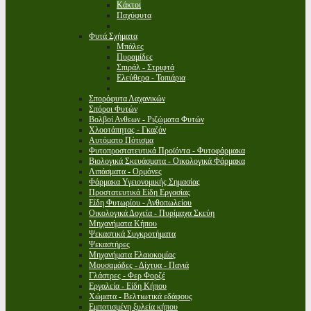
Κάκτοι
Παχύφυτα
Φυτά Σχήματα
Μπάλες
Πυραμίδες
Σπιράλ - Στριφτά
Ελεύθερα - Τοπιάρια
Σπορόφυτα Λαχανικών
Σπόροι Φυτών
Βολβοί Ανθεων - Ριζώματα Φυτών
Χλοοτάπητας - Γκαζόν
Αυτόματο Πότισμα
Φυτοπροστατευτικά Προϊόντα - Φυτοφάρμακα
Βιολογικά Σκευάσματα - Οικολογικά Φάρμακα
Λιπάσματα - Ορμόνες
Φάρμακα Υγειονομικής Σημασίας
Προστατευτικά Είδη Εργασίας
Είδη Φυτωρίου - Ανθοπωλείου
Οικολογικά Δοχεία - Πυρίμαχα Σκεύη
Μηχανήματα Κήπου
Ψεκαστικά Συγκροτήματα
Ψεκαστήρες
Μηχανήματα Ελαιοκομίας
Μουσαμάδες - Δίχτυα - Πανιά
Γλάστρες - Φερ Φορζέ
Εργαλεία - Είδη Κήπου
Χώματα - Βελτιωτικά εδάφους
Εμποτισμένη ξυλεία κήπου