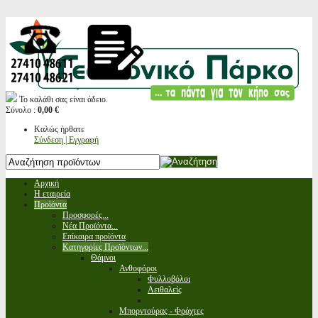
Το καλάθι σας είναι άδειο.
Σύνολο :
0,00 €
Καλώς ήρθατε
Σύνδεση | Εγγραφή
Αρχική
Η εταιρεία
Προϊόντα
Προσφορές...
Νέα Προϊόντα...
Επίκαιρα προϊόντα
Κατηγορίες Προϊόντων...
Θάμνοι
Ανθοφόροι
Φυλλοβόλοι
Αειθαλείς
Μπορντούρας - Φράχτες