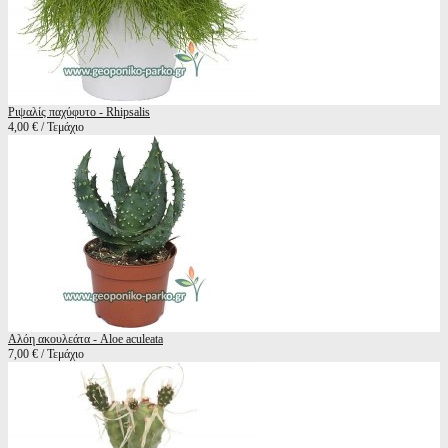
Ριψαλίς παχύφυτο - Rhipsalis
4,00 € / Τεμάχιο
Αλόη ακουλεάτα - Aloe aculeata
7,00 € / Τεμάχιο