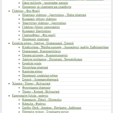
Σάκοι συλλογής - προστασίας καρπών
Προσφορές σε ελαιόπανα και ελαιόδιχτα
Γλάστρες - Φερ Φορζέ
Πλαστικές γλάστρες - ζαρντινιέρες - Πιάτα πλαστικά
Κεραμικές πήλινες γλάστρες
Τσιμεντένιες γλάστρες - ζαρντινιέρες
Γλάστρες ξύλινες εμποτισμένες
Κεραμικές Ζαρντινιέρες
Γλαστροθήκες - Φέρ φορζέ
Προσφορές γλαστρών
Εργαλεία κήπου - Λάστιχα - Ελαιοκομικά - Σπορείς
Κλαδευτήρια - Ψαλίδια κορυφής - Ακροκόφτες γκαζόν- Εμβολιαστήρια
Ελαιοκομικά - Καρποσυλλέκτες
Όργανα μέτρησης - Κομποστοποιητές
Λάστιχα ποτίσματος - Ποτιστικά - Ταχυσύνδεσμοι
Εργαλεία χειρός
Ποτιστήρια πλαστικά
Καρότσια κήπου
Προσφορές εργαλείων κήπου
Σπορείς - Λιπασματοδιανομείς
Χώματα - Τύρφες - Βελτιωτικά
Φυτοχώματα γλαστρών
Τύρφες - Κοπριά - Βελτιωτικά
Εμποτισμένη ξυλεία - φράχτες
Καφασωτά - Πάνελ - Πέργκολες
Κάγκελα - Φράχτες
Σανίδες Deck - Δοκάρια - Πατήματα - Διάδρομοι
Πάσσαλοι πεύκου - Στηρίγματα φυτών