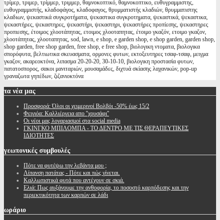
τρίμερ, τριμερ, τρίμμερ, τριμμερ, θαμνοκοπτικό, θαμνοκοπτικο, ευθυγραμμιστης,
ευθυγραμμιστής, κλαδοφάγος, κλαδοφαγος, θρυμματιστής κλαδιών, θρυμματιστης
κλαδιων, ψεκαστικά συγκροτήματα, ψεκαστικα συγκροτηματα, ψεκαστικά, ψεκαστικα,
ψεκαστήρες, ψεκαστηρες, ψεκαστήρι, ψεκαστηρι, ψεκαστήρες προπίεσης, ψεκαστηρες
προπιεσης, έτοιμος χλοοτάπητας, ετοιμος χλοοταπητας, έτοιμο γκαζόν, ετοιμο γκαζον,
χλοοτάπητας, χλοοταπητας, sod, lawn, e shop, e garden shop, e shop garden, garden shop,
shop garden, free shop garden, free shop, e free shop, βιολογικη ντοματα, βιολογικα
σπορόφυτα, βελτιωτικα σκευασματα, ορμονες φυτων, εκτοξευτηρες τσαφ-τσαφ, μειγμα
γκαζον, ακαρεοκτόνα, λιπασμα 20-20-20, 30-10-10, βιολογικη προστασία φυτων,
πατατοσπορος, σακοι μανιταριών, μουσαμάδες, διχτυά σκίασης λαχανικών, pop-up
γραναζωτα γηπέδων, ζιζανιοκτόνα
τα
νέα μας
Προσφορά: Όλοι οι χειμερινοί Βολβόι -50% έως 15/2
Φειγιόα: Καλλιέργεια απο ''χρυσάφι''
Oι νέοι μας λογαριασμοί στα social media
ΓΚΙΝΓΚΟ ΜΠΙΛΟΜΠΑ - ΤΟ ΔΕΝΤΡΟ ΜΕ ΤΙΣ ΘΕΡΑΠΕΥΤΙΚΕΣ
ΙΔΙΟΤΗΤΕΣ
γεωπονικές
συμβουλές
Πότε να φυτέψω την λεβάντα μου ;
Λίπανση πατάτας - Πότε και πώς γίνεται.
Καλλωπιστικά φυτά που αντέχουν σε σκιά.
Ελιά: Πως αυξάνουμε την ανθοφορία, το ποσοστό καρπόδεσης και την
περιεκτικότητα των καρπών σε λάδι
ωράριο