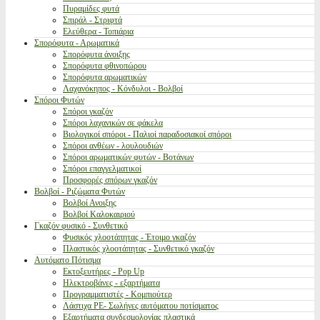
Πυραμίδες φυτά
Σπιράλ - Στριφτά
Ελεύθερα - Τοπιάρια
Σπορόφυτα - Αρωματικά
Σπορόφυτα άνοιξης
Σπορόφυτα φθινοπώρου
Σπορόφυτα αρωματικών
Λαχανόκηπος - Κόνδυλοι - Βολβοί
Σπόροι Φυτών
Σπόροι γκαζόν
Σπόροι λαχανικών σε φάκελα
Βιολογικοί σπόροι - Παλιοί παραδοσιακοί σπόροι
Σπόροι ανθέων - λουλουδιών
Σπόροι αρωματικών φυτών - Βοτάνων
Σπόροι επαγγελματικοί
Προσφορές σπόρων γκαζόν
Βολβοί - Ριζώματα Φυτών
Βολβοί Ανοιξης
Βολβοί Καλοκαιριού
Γκαζόν φυσικό - Συνθετικό
Φυσικός χλοοτάπητας - Έτοιμο γκαζόν
Πλαστικός χλοοτάπητας - Συνθετικό γκαζόν
Αυτόματο Πότισμα
Εκτοξευτήρες - Pop Up
Ηλεκτροβάνες - εξαρτήματα
Προγραμματιστές - Κομπιούτερ
Λάστιχα PE- Σωλήνες αυτόματου ποτίσματος
Εξαρτήματα συνδεσμολογίας πλαστικά