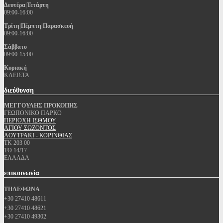
Δευτέρα|Τετάρτη
09:00-16:00
Τρίτη|Πέμπτη|Παρασκευή
09:00-16:00
Σάββατο
09:00-15:00
Κυριακή
ΚΛΕΙΣΤΑ
διεύθυνση
ΜΕΓΓΟΥΛΗΣ ΠΡΟΚΟΠΗΣ
ΓΕΩΠΟΝΙΚΟ ΠΑΡΚΟ
ΠΕΡΙΟΧΗ ΙΣΘΜΟΥ
ΑΓΙΟΥ ΣΩΖΟΝΤΟΣ
ΛΟΥΤΡΑΚΙ - ΚΟΡΙΝΘΙΑΣ
ΤΚ 203 00
ΤΘ 14/17
ΕΛΛΑΔΑ
επικοινωνία
ΤΗΛΕΦΩΝΑ
+30 27410 48611
+30 27410 48621
+30 27410 49302