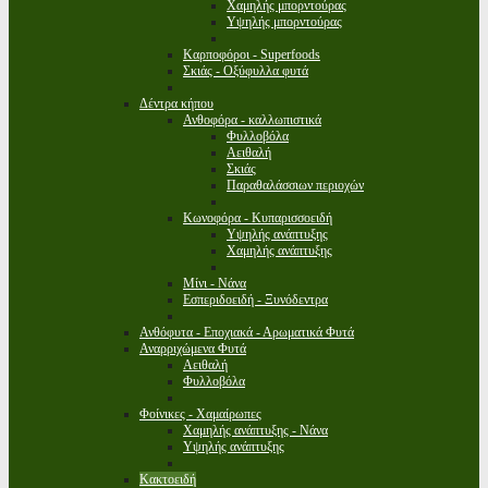
Χαμηλής μπορντούρας
Υψηλής μπορντούρας
Καρποφόροι - Superfoods
Σκιάς - Οξύφυλλα φυτά
Δέντρα κήπου
Ανθοφόρα - καλλωπιστικά
Φυλλοβόλα
Αειθαλή
Σκιάς
Παραθαλάσσιων περιοχών
Κωνοφόρα - Κυπαρισσοειδή
Υψηλής ανάπτυξης
Χαμηλής ανάπτυξης
Μίνι - Νάνα
Εσπεριδοειδή - Ξυνόδεντρα
Ανθόφυτα - Εποχιακά - Αρωματικά Φυτά
Αναρριχώμενα Φυτά
Αειθαλή
Φυλλοβόλα
Φοίνικες - Χαμαίρωπες
Χαμηλής ανάπτυξης - Νάνα
Υψηλής ανάπτυξης
Κακτοειδή