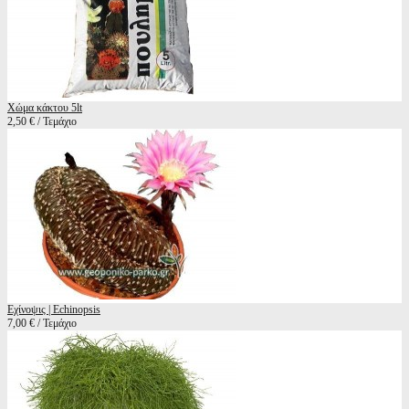
Χώμα κάκτου 5lt
2,50 € / Τεμάχιο
Εχίνοψις | Echinopsis
7,00 € / Τεμάχιο