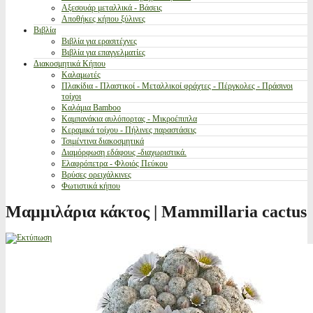
Αξεσουάρ μεταλλικά - Βάσεις
Αποθήκες κήπου ξύλινες
Βιβλία
Βιβλία για ερασιτέχνες
Βιβλία για επαγγελματίες
Διακοσμητικά Κήπου
Καλαμωτές
Πλακίδια - Πλαστικοί - Μεταλλικοί φράχτες - Πέργκολες - Πράσινοι
τοίχοι
Καλάμια Bamboo
Καμπανάκια αυλόπορτας - Μικροέπιπλα
Κεραμικά τοίχου - Πήλινες παραστάσεις
Τσιμέντινα διακοσμητικά
Διαμόρφωση εδάφους -διαχωριστικά.
Ελαφρόπετρα - Φλοιός Πεύκου
Βρύσες ορειχάλκινες
Φωτιστικά κήπου
Μαμμιλάρια κάκτος | Mammillaria cactus