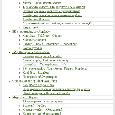
Σκόνες - κόκκοι απεντομώσεων
Τζέλ απεντομώσεων - Ετοιμόχρηστα δολώματα gel
Ποντικοφάρμακα - μυοκτόνα - αρουραιοκτόνα
Απωθητικά ζώων - πουλιών - ποντικών - φιδιών
Απωθητικά - βιοκτόνα
Δολωματικοί σταθμοί - κόλλες ποντικών - ποντικοπαγίδες
Κτηνιατρικά
Είδη προστασίας εργαζομένων
Μποτάκια - Γαλότσες - Φόρμες
Μάσκες ψεκασμού
Ιμάντες - Γυαλιά - Ωτασπίδες - Προσωπίδες
Γάντια εργασίας
Είδη Φυτωρίου - Ανθοπωλείου
Γλάστρες φυτωρίου - Σακούλες
Δίσκοι σποράς - Παλετάκια φύτευσης
Γλαστράκια - Υποστρώματα JIFFY
Είδη συσκευασίας - Ταμπελάκια - Ράφιες - Κορδόνια
Κουβάδες - Ζεμπίλια
Προσφορές ειδών φυτωρίου
Οικολογικά σκεύη- Πυρίμαχα - Inox
Ανοξείδωτα δοχεία - Inox
Πυρίμαχα σκεύη - πιθάρια λαδιού - λεκάνες ζυμώματος
Πλαστικά δοχεία - Βαρέλια - Τενεκέδες
Μηχανήματα Κήπου
Αλυσσοπρίονα - Κονταροπρίονα
Σκαπτικά - Φρέζες
Μηχανές γκαζόν - Χλοοκοπτικά
Χορτοκοπτικά - Θαμνοκοπτικά