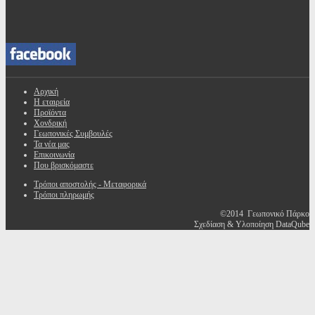
Αρχική
Η εταιρεία
Προϊόντα
Χονδρική
Γεωπονικές Συμβουλές
Τα νέα μας
Επικοινωνία
Που βρισκόμαστε
Τρόποι αποστολής - Μεταφορικά
Τρόποι πληρωμής
©2014 Γεωπονικό Πάρκο
Σχεδίαση & Υλοποίηση DataQube