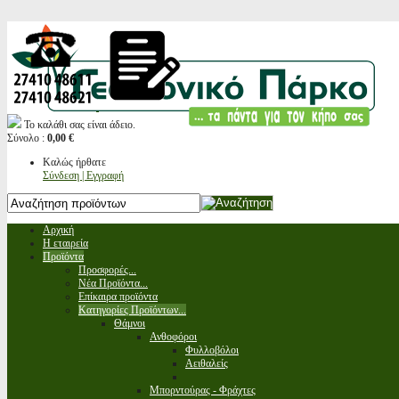
Το καλάθι σας είναι άδειο.
Σύνολο :
0,00 €
Καλώς ήρθατε
Σύνδεση | Εγγραφή
Αρχική
Η εταιρεία
Προϊόντα
Προσφορές...
Νέα Προϊόντα...
Επίκαιρα προϊόντα
Κατηγορίες Προϊόντων...
Θάμνοι
Ανθοφόροι
Φυλλοβόλοι
Αειθαλείς
Μπορντούρας - Φράχτες