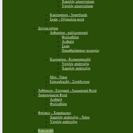
Χαμηλής μπορντούρας
Υψηλής μπορντούρας
Καρποφόροι - Superfoods
Σκιάς - Οξύφυλλα φυτά
Δέντρα κήπου
Ανθοφόρα - καλλωπιστικά
Φυλλοβόλα
Αειθαλή
Σκιάς
Παραθαλάσσιων περιοχών
Κωνοφόρα - Κυπαρισσοειδή
Υψηλής ανάπτυξης
Χαμηλής ανάπτυξης
Μίνι - Νάνα
Εσπεριδοειδή - Ξυνόδεντρα
Ανθόφυτα - Εποχιακά - Αρωματικά Φυτά
Αναρριχώμενα Φυτά
Αειθαλή
Φυλλοβόλα
Φοίνικες - Χαμαίρωπες
Χαμηλής ανάπτυξης - Νάνα
Υψηλής ανάπτυξης
Κακτοειδή