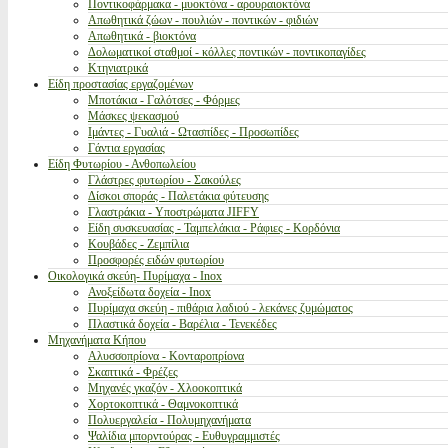
Ποντικοφάρμακα - μυοκτόνα - αρουραιοκτόνα
Απωθητικά ζώων - πουλιών - ποντικών - φιδιών
Απωθητικά - βιοκτόνα
Δολωματικοί σταθμοί - κόλλες ποντικών - ποντικοπαγίδες
Κτηνιατρικά
Είδη προστασίας εργαζομένων
Μποτάκια - Γαλότσες - Φόρμες
Μάσκες ψεκασμού
Ιμάντες - Γυαλιά - Ωτασπίδες - Προσωπίδες
Γάντια εργασίας
Είδη Φυτωρίου - Ανθοπωλείου
Γλάστρες φυτωρίου - Σακούλες
Δίσκοι σποράς - Παλετάκια φύτευσης
Γλαστράκια - Υποστρώματα JIFFY
Είδη συσκευασίας - Ταμπελάκια - Ράφιες - Κορδόνια
Κουβάδες - Ζεμπίλια
Προσφορές ειδών φυτωρίου
Οικολογικά σκεύη- Πυρίμαχα - Inox
Ανοξείδωτα δοχεία - Inox
Πυρίμαχα σκεύη - πιθάρια λαδιού - λεκάνες ζυμώματος
Πλαστικά δοχεία - Βαρέλια - Τενεκέδες
Μηχανήματα Κήπου
Αλυσσοπρίονα - Κονταροπρίονα
Σκαπτικά - Φρέζες
Μηχανές γκαζόν - Χλοοκοπτικά
Χορτοκοπτικά - Θαμνοκοπτικά
Πολυεργαλεία - Πολυμηχανήματα
Ψαλίδια μπορντούρας - Ευθυγραμμιστές