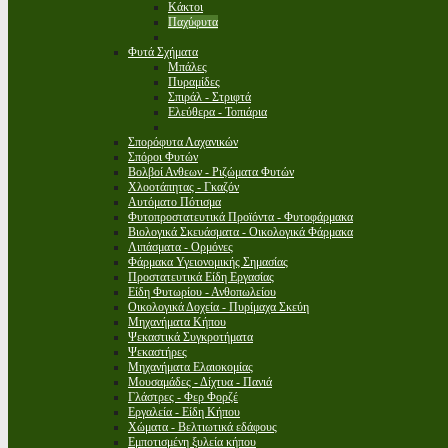
Κάκτοι
Παχύφυτα
Φυτά Σχήματα
Μπάλες
Πυραμίδες
Σπιράλ - Στριφτά
Ελεύθερα - Τοπιάρια
Σπορόφυτα Λαχανικών
Σπόροι Φυτών
Βολβοί Ανθεων - Ριζώματα Φυτών
Χλοοτάπητας - Γκαζόν
Αυτόματο Πότισμα
Φυτοπροστατευτικά Προϊόντα - Φυτοφάρμακα
Βιολογικά Σκευάσματα - Οικολογικά Φάρμακα
Λιπάσματα - Ορμόνες
Φάρμακα Υγειονομικής Σημασίας
Προστατευτικά Είδη Εργασίας
Είδη Φυτωρίου - Ανθοπωλείου
Οικολογικά Δοχεία - Πυρίμαχα Σκεύη
Μηχανήματα Κήπου
Ψεκαστικά Συγκροτήματα
Ψεκαστήρες
Μηχανήματα Ελαιοκομίας
Μουσαμάδες - Δίχτυα - Πανιά
Γλάστρες - Φερ Φορζέ
Εργαλεία - Είδη Κήπου
Χώματα - Βελτιωτικά εδάφους
Εμποτισμένη ξυλεία κήπου