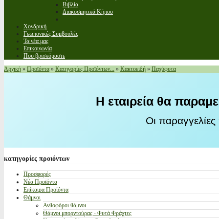
Βιβλία
Διακοσμητικά Κήπου
Χονδρική
Γεωπονικές Συμβουλές
Τα νέα μας
Επικοινωνία
Που βρισκόμαστε
Αρχική
»
Προϊόντα
»
Κατηγορίες Προϊόντων...
»
Κακτοειδή
»
Παχύφυτα
Η εταιρεία θα παραμε
Οι παραγγελίες
κατηγορίες
προιόντων
Προσφορές
Νέα Προϊόντα
Επίκαιρα Προϊόντα
Θάμνοι
Ανθοφόροι θάμνοι
Θάμνοι μπορντούρας - Φυτά Φράχτες