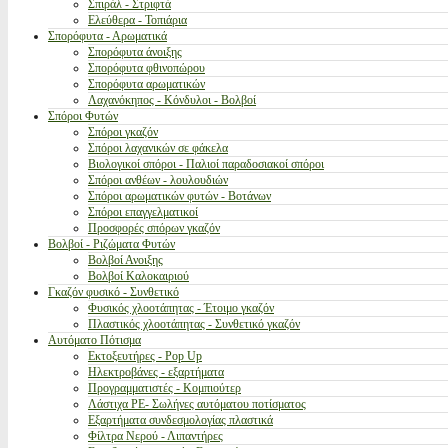
Σπιράλ - Στριφτά
Ελεύθερα - Τοπιάρια
Σπορόφυτα - Αρωματικά
Σπορόφυτα άνοιξης
Σπορόφυτα φθινοπώρου
Σπορόφυτα αρωματικών
Λαχανόκηπος - Κόνδυλοι - Βολβοί
Σπόροι Φυτών
Σπόροι γκαζόν
Σπόροι λαχανικών σε φάκελα
Βιολογικοί σπόροι - Παλιοί παραδοσιακοί σπόροι
Σπόροι ανθέων - λουλουδιών
Σπόροι αρωματικών φυτών - Βοτάνων
Σπόροι επαγγελματικοί
Προσφορές σπόρων γκαζόν
Βολβοί - Ριζώματα Φυτών
Βολβοί Ανοιξης
Βολβοί Καλοκαιριού
Γκαζόν φυσικό - Συνθετικό
Φυσικός χλοοτάπητας - Έτοιμο γκαζόν
Πλαστικός χλοοτάπητας - Συνθετικό γκαζόν
Αυτόματο Πότισμα
Εκτοξευτήρες - Pop Up
Ηλεκτροβάνες - εξαρτήματα
Προγραμματιστές - Κομπιούτερ
Λάστιχα PE- Σωλήνες αυτόματου ποτίσματος
Εξαρτήματα συνδεσμολογίας πλαστικά
Φίλτρα Νερού - Λιπαντήρες