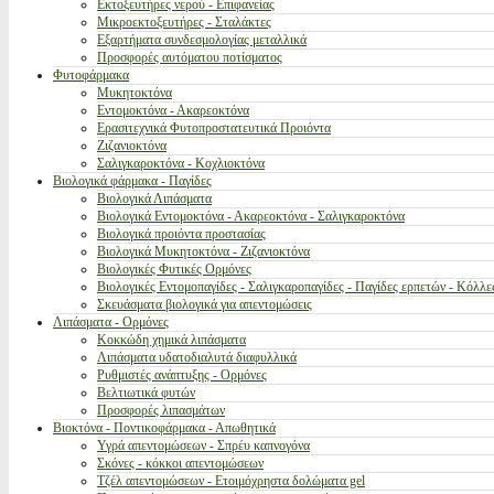
Εκτοξευτήρες νερού - Επιφανείας
Μικροεκτοξευτήρες - Σταλάκτες
Εξαρτήματα συνδεσμολογίας μεταλλικά
Προσφορές αυτόματου ποτίσματος
Φυτοφάρμακα
Μυκητοκτόνα
Εντομοκτόνα - Ακαρεοκτόνα
Ερασιτεχνικά Φυτοπροστατευτικά Προιόντα
Ζιζανιοκτόνα
Σαλιγκαροκτόνα - Κοχλιοκτόνα
Βιολογικά φάρμακα - Παγίδες
Βιολογικά Λιπάσματα
Βιολογικά Εντομοκτόνα - Ακαρεοκτόνα - Σαλιγκαροκτόνα
Βιολογικά προιόντα προστασίας
Βιολογικά Μυκητοκτόνα - Ζιζανιοκτόνα
Βιολογικές Φυτικές Ορμόνες
Βιολογικές Εντομοπαγίδες - Σαλιγκαροπαγίδες - Παγίδες ερπετών - Κόλλε
Σκευάσματα βιολογικά για απεντομώσεις
Λιπάσματα - Ορμόνες
Κοκκώδη χημικά λιπάσματα
Λιπάσματα υδατοδιαλυτά διαφυλλικά
Ρυθμιστές ανάπτυξης - Ορμόνες
Βελτιωτικά φυτών
Προσφορές λιπασμάτων
Βιοκτόνα - Ποντικοφάρμακα - Απωθητικά
Υγρά απεντομώσεων - Σπρέυ καπνογόνα
Σκόνες - κόκκοι απεντομώσεων
Τζέλ απεντομώσεων - Ετοιμόχρηστα δολώματα gel