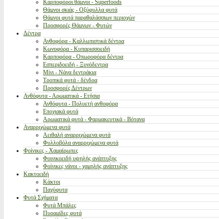
Καρποφόροι θάμνοι - Superfoods
Θάμνοι σκιάς - Οξύφυλλα φυτά
Θάμνοι φυτά παραθαλάσσιων περιοχών
Προσφορές Θάμνων - Φυτών
Δέντρα
Ανθοφόρα - Καλλωπιστικά δέντρα
Κωνοφόρα - Κυπαρισσοειδή
Καρποφόρα - Οπωροφόρα δέντρα
Εσπεριδοειδή - Ξυνόδεντρα
Μίνι - Νάνα δεντράκια
Τροπικά φυτά - δένδρα
Προσφορές Δέντρων
Ανθόφυτα - Αρωματικά - Ετήσια
Ανθόφυτα - Πολυετή ανθοφόρα
Εποχιακά φυτά
Αρωματικά φυτά - Φαρμακευτικά - Βότανα
Αναρριχώμενα φυτά
Αειθαλή αναρριχώμενα φυτά
Φυλλοβόλα αναρριχώμενα φυτά
Φοίνικες - Χαμαίρωπες
Φοινικοειδή υψηλής ανάπτυξης
Φοίνικες νάνοι - χαμηλής ανάπτυξης
Κακτοειδή
Κάκτοι
Παχύφυτα
Φυτά Σχήματα
Φυτά Μπάλες
Πυραμίδες φυτά