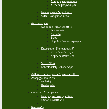
Χαμηλής μπορντούρας
Υψηλής μπορντούρας
Καρποφόροι - Superfoods
Σκιάς - Οξύφυλλα φυτά
Δέντρα κήπου
Ανθοφόρα - καλλωπιστικά
Φυλλοβόλα
Αειθαλή
Σκιάς
Παραθαλάσσιων περιοχών
Κωνοφόρα - Κυπαρισσοειδή
Υψηλής ανάπτυξης
Χαμηλής ανάπτυξης
Μίνι - Νάνα
Εσπεριδοειδή - Ξυνόδεντρα
Ανθόφυτα - Εποχιακά - Αρωματικά Φυτά
Αναρριχώμενα Φυτά
Αειθαλή
Φυλλοβόλα
Φοίνικες - Χαμαίρωπες
Χαμηλής ανάπτυξης - Νάνα
Υψηλής ανάπτυξης
Κακτοειδή