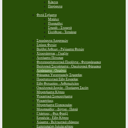
Κάκτοι
Παχύφυτα
Φυτά Σχήματα
Μπάλες
Πυραμίδες
Σπιράλ - Στριφτά
Ελεύθερα - Τοπιάρια
Σπορόφυτα Λαχανικών
Σπόροι Φυτών
Βολβοί Ανθεων - Ριζώματα Φυτών
Χλοοτάπητας - Γκαζόν
Αυτόματο Πότισμα
Φυτοπροστατευτικά Προϊόντα - Φυτοφάρμακα
Βιολογικά Σκευάσματα - Οικολογικά Φάρμακα
Λιπάσματα - Ορμόνες
Φάρμακα Υγειονομικής Σημασίας
Προστατευτικά Είδη Εργασίας
Είδη Φυτωρίου - Ανθοπωλείου
Οικολογικά Δοχεία - Πυρίμαχα Σκεύη
Μηχανήματα Κήπου
Ψεκαστικά Συγκροτήματα
Ψεκαστήρες
Μηχανήματα Ελαιοκομίας
Μουσαμάδες - Δίχτυα - Πανιά
Γλάστρες - Φερ Φορζέ
Εργαλεία - Είδη Κήπου
Χώματα - Βελτιωτικά εδάφους
Εμποτισμένη ξυλεία κήπου