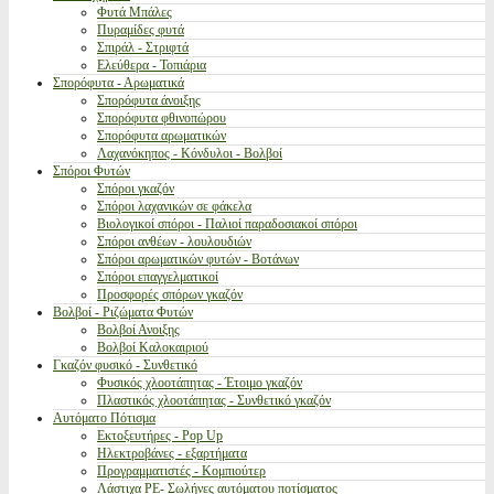
Φυτά Μπάλες
Πυραμίδες φυτά
Σπιράλ - Στριφτά
Ελεύθερα - Τοπιάρια
Σπορόφυτα - Αρωματικά
Σπορόφυτα άνοιξης
Σπορόφυτα φθινοπώρου
Σπορόφυτα αρωματικών
Λαχανόκηπος - Κόνδυλοι - Βολβοί
Σπόροι Φυτών
Σπόροι γκαζόν
Σπόροι λαχανικών σε φάκελα
Βιολογικοί σπόροι - Παλιοί παραδοσιακοί σπόροι
Σπόροι ανθέων - λουλουδιών
Σπόροι αρωματικών φυτών - Βοτάνων
Σπόροι επαγγελματικοί
Προσφορές σπόρων γκαζόν
Βολβοί - Ριζώματα Φυτών
Βολβοί Ανοιξης
Βολβοί Καλοκαιριού
Γκαζόν φυσικό - Συνθετικό
Φυσικός χλοοτάπητας - Έτοιμο γκαζόν
Πλαστικός χλοοτάπητας - Συνθετικό γκαζόν
Αυτόματο Πότισμα
Εκτοξευτήρες - Pop Up
Ηλεκτροβάνες - εξαρτήματα
Προγραμματιστές - Κομπιούτερ
Λάστιχα PE- Σωλήνες αυτόματου ποτίσματος