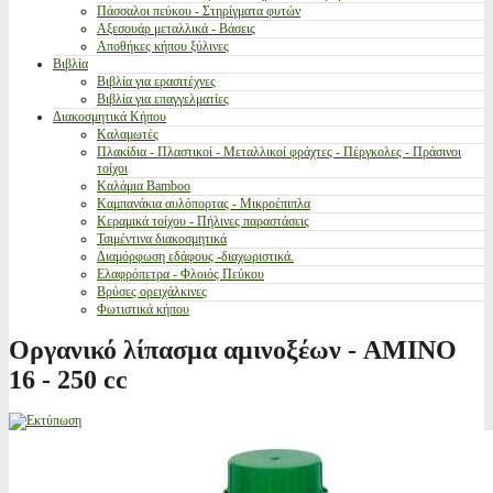
Πάσσαλοι πεύκου - Στηρίγματα φυτών
Αξεσουάρ μεταλλικά - Βάσεις
Αποθήκες κήπου ξύλινες
Βιβλία
Βιβλία για ερασιτέχνες
Βιβλία για επαγγελματίες
Διακοσμητικά Κήπου
Καλαμωτές
Πλακίδια - Πλαστικοί - Μεταλλικοί φράχτες - Πέργκολες - Πράσινοι
τοίχοι
Καλάμια Bamboo
Καμπανάκια αυλόπορτας - Μικροέπιπλα
Κεραμικά τοίχου - Πήλινες παραστάσεις
Τσιμέντινα διακοσμητικά
Διαμόρφωση εδάφους -διαχωριστικά.
Ελαφρόπετρα - Φλοιός Πεύκου
Βρύσες ορειχάλκινες
Φωτιστικά κήπου
Οργανικό λίπασμα αμινοξέων - AMINO
16 - 250 cc