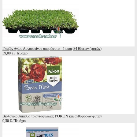
Γκαζόν Αγίου Αυγουστίνου σπορόφυτο - δίσκος 84 θέσεων (φυτών)
39,00 € / Τεμάχιο
Βιολογικό λίπασμα τριανταφυλλιάς POKON και ανθοφόρων φυτών
9,50 € / Τεμάχιο