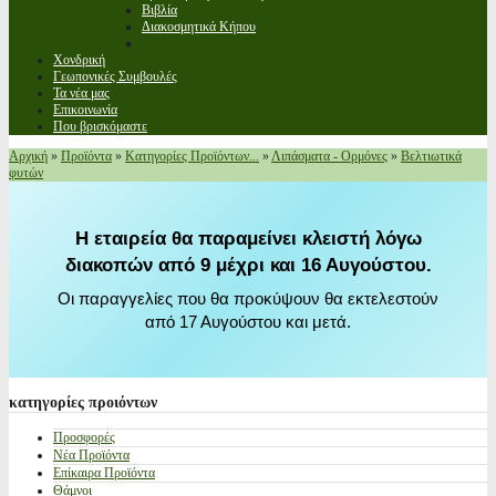
Βιβλία
Διακοσμητικά Κήπου
Χονδρική
Γεωπονικές Συμβουλές
Τα νέα μας
Επικοινωνία
Που βρισκόμαστε
Αρχική
»
Προϊόντα
»
Κατηγορίες Προϊόντων...
»
Λιπάσματα - Ορμόνες
»
Βελτιωτικά
φυτών
Η εταιρεία θα παραμείνει κλειστή λόγω
διακοπών από 9 μέχρι και 16 Αυγούστου.
Οι παραγγελίες που θα προκύψουν θα εκτελεστούν
από 17 Αυγούστου και μετά.
κατηγορίες
προιόντων
Προσφορές
Νέα Προϊόντα
Επίκαιρα Προϊόντα
Θάμνοι