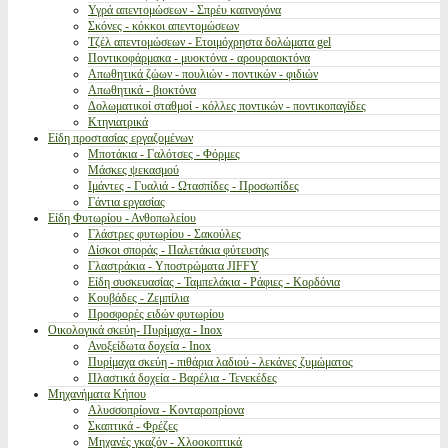
Υγρά απεντομώσεων - Σπρέυ καπνογόνα
Σκόνες - κόκκοι απεντομώσεων
Τζέλ απεντομώσεων - Ετοιμόχρηστα δολώματα gel
Ποντικοφάρμακα - μυοκτόνα - αρουραιοκτόνα
Απωθητικά ζώων - πουλιών - ποντικών - φιδιών
Απωθητικά - βιοκτόνα
Δολωματικοί σταθμοί - κόλλες ποντικών - ποντικοπαγίδες
Κτηνιατρικά
Είδη προστασίας εργαζομένων
Μποτάκια - Γαλότσες - Φόρμες
Μάσκες ψεκασμού
Ιμάντες - Γυαλιά - Ωτασπίδες - Προσωπίδες
Γάντια εργασίας
Είδη Φυτωρίου - Ανθοπωλείου
Γλάστρες φυτωρίου - Σακούλες
Δίσκοι σποράς - Παλετάκια φύτευσης
Γλαστράκια - Υποστρώματα JIFFY
Είδη συσκευασίας - Ταμπελάκια - Ράφιες - Κορδόνια
Κουβάδες - Ζεμπίλια
Προσφορές ειδών φυτωρίου
Οικολογικά σκεύη- Πυρίμαχα - Inox
Ανοξείδωτα δοχεία - Inox
Πυρίμαχα σκεύη - πιθάρια λαδιού - λεκάνες ζυμώματος
Πλαστικά δοχεία - Βαρέλια - Τενεκέδες
Μηχανήματα Κήπου
Αλυσσοπρίονα - Κονταροπρίονα
Σκαπτικά - Φρέζες
Μηχανές γκαζόν - Χλοοκοπτικά