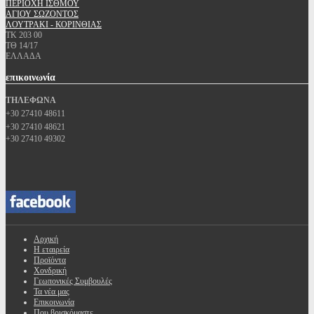
ΠΕΡΙΟΧΗ ΙΣΘΜΟΥ
ΑΓΙΟΥ ΣΩΖΟΝΤΟΣ
ΛΟΥΤΡΑΚΙ - ΚΟΡΙΝΘΙΑΣ
ΤΚ 203 00
ΤΘ 14/17
ΕΛΛΑΔΑ
επικοινωνία
ΤΗΛΕΦΩΝΑ
+30 27410 48611
+30 27410 48621
+30 27410 49302
Αρχική
Η εταιρεία
Προϊόντα
Χονδρική
Γεωπονικές Συμβουλές
Τα νέα μας
Επικοινωνία
Που βρισκόμαστε