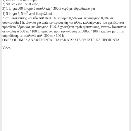
2) 500 cc - για 150 lt νερό,
3) 1 lt -για 500 lt νερό διαφυλλικά ή 300 lt νερό με υδρολίπανση &
3
4) 5 lt -για 2, 5 m
νερό διαφυλλικά.
Διατίθεται επίσης και
νέο AMINO 16
με βόριο 0,5% και ψευδάργυρο 0,8%, σε
συσκευασία 1 lt, ιδανικό για ελιά, εσπεριδοειδή και άλλες καλλιέργειες που χρειάζονται
πρόσθετο βόριο και ψευδάργυρο. Η ελιά χρειάζεται τρείς ψεκασμούς, ένα τον Ιανουάριο
σε αναλογία 500 cc / 100 lt νερό, ένα πρίν την άνθηση με 300cc / 100 lt και ένα μετά την
καρπόδεση, με αναλογία πάλι 300 cc / 100 lt.
ΟΛΕΣ ΟΙ ΤΙΜΕΣ ΑΝΑΦΕΡΟΝΤΑΙ ΠΑΡΑΚΑΤΩ ΣΤΑ ΘΥΓΑΤΡΙΚΑ ΠΡΟΙΟΝΤΑ.
Video