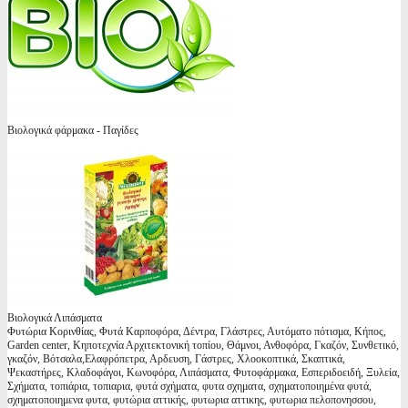
Βιολογικά φάρμακα - Παγίδες
Βιολογικά Λιπάσματα
Φυτώρια Κορινθίας, Φυτά Καρποφόρα, Δέντρα, Γλάστρες, Αυτόματο πότισμα, Κήπος,
Garden center, Κηποτεχνία Αρχιτεκτονική τοπίου, Θάμνοι, Ανθοφόρα, Γκαζόν, Συνθετικό,
γκαζόν, Βότσαλα,Ελαφρόπετρα, Αρδευση, Γάστρες, Χλοοκοπτικά, Σκαπτικά,
Ψεκαστήρες, Κλαδοφάγοι, Κωνοφόρα, Λιπάσματα, Φυτοφάρμακα, Εσπεριδοειδή, Ξυλεία,
Σχήματα, τοπιάρια, τοπιαρια, φυτά σχήματα, φυτα σχηματα, σχηματοποιημένα φυτά,
σχηματοποιημενα φυτα, φυτώρια αττικής, φυτωρια αττικης, φυτωρια πελοπονησσου,