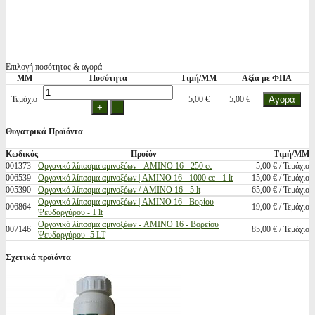
Επιλογή ποσότητας & αγορά
ΜΜ
Ποσότητα
Τιμή/ΜΜ
Αξία με ΦΠΑ
Τεμάχιο
5,00 €
5,00 €
Θυγατρικά Προϊόντα
Κωδικός
Προϊόν
Τιμή/ΜΜ
001373
Οργανικό λίπασμα αμινοξέων - AMINO 16 - 250 cc
5,00 € / Τεμάχιο
006539
Οργανικό λίπασμα αμινοξέων | AMINO 16 - 1000 cc - 1 lt
15,00 € / Τεμάχιο
005390
Οργανικό λίπασμα αμινοξέων / AMINO 16 - 5 lt
65,00 € / Τεμάχιο
Οργανικό λίπασμα αμινοξέων | AMINO 16 - Βορίου
006864
19,00 € / Τεμάχιο
Ψευδαργύρου - 1 lt
Οργανικό λίπασμα αμινοξέων - AMINO 16 - Boρείου
007146
85,00 € / Τεμάχιο
Ψευδαργύρου -5 LT
Σχετικά προϊόντα