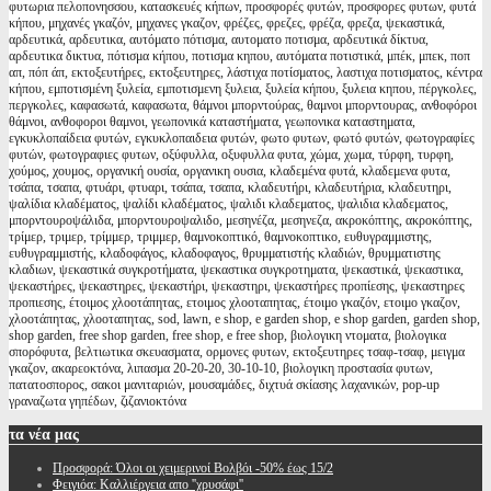
φυτωρια πελοπονησσου, κατασκευές κήπων, προσφορές φυτών, προσφορες φυτων, φυτά
κήπου, μηχανές γκαζόν, μηχανες γκαζον, φρέζες, φρεζες, φρέζα, φρεζα, ψεκαστικά,
αρδευτικά, αρδευτικα, αυτόματο πότισμα, αυτοματο ποτισμα, αρδευτικά δίκτυα,
αρδευτικα δικτυα, πότισμα κήπου, ποτισμα κηπου, αυτόματα ποτιστικά, μπέκ, μπεκ, ποπ
απ, πόπ άπ, εκτοξευτήρες, εκτοξευτηρες, λάστιχα ποτίσματος, λαστιχα ποτισματος, κέντρα
κήπου, εμποτισμένη ξυλεία, εμποτισμενη ξυλεια, ξυλεία κήπου, ξυλεια κηπου, πέργκολες,
περγκολες, καφασωτά, καφασωτα, θάμνοι μπορντούρας, θαμνοι μπορντουρας, ανθοφόροι
θάμνοι, ανθοφοροι θαμνοι, γεωπονικά καταστήματα, γεωπονικα καταστηματα,
εγκυκλοπαίδεια φυτών, εγκυκλοπαιδεια φυτών, φωτο φυτων, φωτό φυτών, φωτογραφίες
φυτών, φωτογραφιες φυτων, οξύφυλλα, οξυφυλλα φυτα, χώμα, χωμα, τύρφη, τυρφη,
χούμος, χουμος, οργανική ουσία, οργανικη ουσια, κλαδεμένα φυτά, κλαδεμενα φυτα,
τσάπα, τσαπα, φτυάρι, φτυαρι, τσάπα, τσαπα, κλαδευτήρι, κλαδευτήρια, κλαδευτηρι,
ψαλίδια κλαδέματος, ψαλίδι κλαδέματος, ψαλιδι κλαδεματος, ψαλιδια κλαδεματος,
μπορντουροψάλιδα, μπορντουροψαλιδο, μεσηνέζα, μεσηνεζα, ακροκόπτης, ακροκόπτης,
τρίμερ, τριμερ, τρίμμερ, τριμμερ, θαμνοκοπτικό, θαμνοκοπτικο, ευθυγραμμιστης,
ευθυγραμμιστής, κλαδοφάγος, κλαδοφαγος, θρυμματιστής κλαδιών, θρυμματιστης
κλαδιων, ψεκαστικά συγκροτήματα, ψεκαστικα συγκροτηματα, ψεκαστικά, ψεκαστικα,
ψεκαστήρες, ψεκαστηρες, ψεκαστήρι, ψεκαστηρι, ψεκαστήρες προπίεσης, ψεκαστηρες
προπιεσης, έτοιμος χλοοτάπητας, ετοιμος χλοοταπητας, έτοιμο γκαζόν, ετοιμο γκαζον,
χλοοτάπητας, χλοοταπητας, sod, lawn, e shop, e garden shop, e shop garden, garden shop,
shop garden, free shop garden, free shop, e free shop, βιολογικη ντοματα, βιολογικα
σπορόφυτα, βελτιωτικα σκευασματα, ορμονες φυτων, εκτοξευτηρες τσαφ-τσαφ, μειγμα
γκαζον, ακαρεοκτόνα, λιπασμα 20-20-20, 30-10-10, βιολογικη προστασία φυτων,
πατατοσπορος, σακοι μανιταριών, μουσαμάδες, διχτυά σκίασης λαχανικών, pop-up
γραναζωτα γηπέδων, ζιζανιοκτόνα
τα
νέα μας
Προσφορά: Όλοι οι χειμερινοί Βολβόι -50% έως 15/2
Φειγιόα: Καλλιέργεια απο ''χρυσάφι''