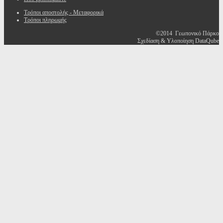
Τρόποι αποστολής - Μεταφορικά
Τρόποι πληρωμής
©2014 Γεωπονικό Πάρκο
Σχεδίαση & Υλοποίηση DataQube