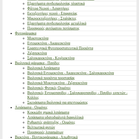
Εξαρτήματα συνδεσμολογίας πλαστικά
Φίλτρα Νερού - Λιπαντήρες
Εκτοξευτήρες νερού - Επιφανείας
Μικροεκτοξευτήρες - Σταλάκτες
Εξαρτήματα συνδεσμολογίας μεταλλικά
Προσφορές αυτόματου ποτίσματος
Φυτοφάρμακα
Μυκητοκτόνα
Εντομοκτόνα - Ακαρεοκτόνα
Ερασιτεχνικά Φυτοπροστατευτικά Προιόντα
Ζιζανιοκτόνα
Σαλιγκαροκτόνα - Κοχλιοκτόνα
Βιολογικά φάρμακα - Παγίδες
Βιολογικά Λιπάσματα
Βιολογικά Εντομοκτόνα - Ακαρεοκτόνα - Σαλιγκαροκτόνα
Βιολογικά προιόντα προστασίας
Βιολογικά Μυκητοκτόνα - Ζιζανιοκτόνα
Βιολογικές Φυτικές Ορμόνες
Βιολογικές Εντομοπαγίδες - Σαλιγκαροπαγίδες - Παγίδες ερπετών -
Κόλλες
Σκευάσματα βιολογικά για απεντομώσεις
Λιπάσματα - Ορμόνες
Κοκκώδη χημικά λιπάσματα
Λιπάσματα υδατοδιαλυτά διαφυλλικά
Ρυθμιστές ανάπτυξης - Ορμόνες
Βελτιωτικά φυτών
Προσφορές λιπασμάτων
Βιοκτόνα - Ποντικοφάρμακα - Απωθητικά