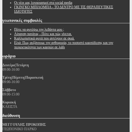
Oι νέοι μας λογαριασμοί στα social media
ΓΚΙΝΓΚΟ ΜΠΙΛΟΜΠΑ - ΤΟ ΔΕΝΤΡΟ ΜΕ ΤΙΣ ΘΕΡΑΠΕΥΤΙΚΕΣ
ΙΔΙΟΤΗΤΕΣ
γεωπονικές
συμβουλές
Πότε να φυτέψω την λεβάντα μου ;
Λίπανση πατάτας - Πότε και πώς γίνεται.
Καλλωπιστικά φυτά που αντέχουν σε σκιά.
Ελιά: Πως αυξάνουμε την ανθοφορία, το ποσοστό καρπόδεσης και την
περιεκτικότητα των καρπών σε λάδι
ωράριο
Δευτέρα|Τετάρτη
09:00-16:00
Τρίτη|Πέμπτη|Παρασκευή
09:00-16:00
Σάββατο
09:00-15:00
Κυριακή
ΚΛΕΙΣΤΑ
διεύθυνση
ΜΕΓΓΟΥΛΗΣ ΠΡΟΚΟΠΗΣ
ΓΕΩΠΟΝΙΚΟ ΠΑΡΚΟ