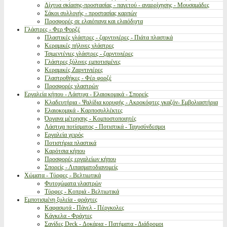
Δίχτυα σκίασης-προστασίας - παγετού - αναρρίχησης - Μουσαμάδες
Σάκοι συλλογής - προστασίας καρπών
Προσφορές σε ελαιόπανα και ελαιόδιχτα
Γλάστρες - Φερ Φορζέ
Πλαστικές γλάστρες - ζαρντινιέρες - Πιάτα πλαστικά
Κεραμικές πήλινες γλάστρες
Τσιμεντένιες γλάστρες - ζαρντινιέρες
Γλάστρες ξύλινες εμποτισμένες
Κεραμικές Ζαρντινιέρες
Γλαστροθήκες - Φέρ φορζέ
Προσφορές γλαστρών
Εργαλεία κήπου - Λάστιχα - Ελαιοκομικά - Σπορείς
Κλαδευτήρια - Ψαλίδια κορυφής - Ακροκόφτες γκαζόν- Εμβολιαστήρια
Ελαιοκομικά - Καρποσυλλέκτες
Όργανα μέτρησης - Κομποστοποιητές
Λάστιχα ποτίσματος - Ποτιστικά - Ταχυσύνδεσμοι
Εργαλεία χειρός
Ποτιστήρια πλαστικά
Καρότσια κήπου
Προσφορές εργαλείων κήπου
Σπορείς - Λιπασματοδιανομείς
Χώματα - Τύρφες - Βελτιωτικά
Φυτοχώματα γλαστρών
Τύρφες - Κοπριά - Βελτιωτικά
Εμποτισμένη ξυλεία - φράχτες
Καφασωτά - Πάνελ - Πέργκολες
Κάγκελα - Φράχτες
Σανίδες Deck - Δοκάρια - Πατήματα - Διάδρομοι