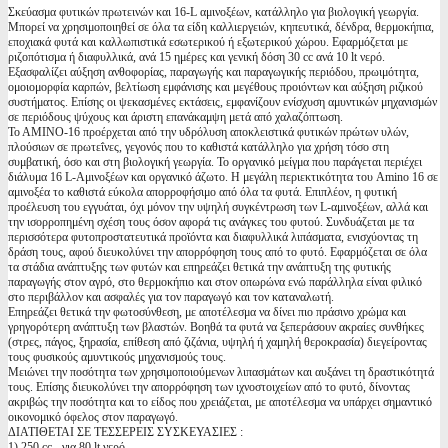
Σκεύασμα φυτικών πρωτεινών και 16-L αμινοξέων, κατάλληλο για βιολογική γεωργία.
Μπορεί να χρησιμοποιηθεί σε όλα τα είδη καλλιεργειών, κηπευτικά, δένδρα, θερμοκήπια,
εποχιακά φυτά και καλλωπιστικά εσωτερικού ή εξωτερικού χώρου. Εφαρμόζεται με
ριζοπότισμα ή διαφυλλικά, ανά 15 ημέρες και γενική δόση 30 cc ανά 10 lt νερό.
Εξασφαλίζει αύξηση ανθοφορίας, παραγωγής και παραγωγικής περιόδου, πρωιμότητα,
ομοιομορφία καρπών, βελτίωση εμφάνισης και μεγέθους προιόντων και αύξηση ριζικού
συστήματος. Επίσης οι ψεκασμένες εκτάσεις, εμφανίζουν ενίσχυση αμυντικών μηχανισμών
σε περιόδους ψύχους και άριστη επανάκαμψη μετά από χαλαζόπτωση.
Το ΑΜΙΝΟ-16 προέρχεται από την υδρόλυση αποκλειστικά φυτικών πρώτων υλών,
πλούσιων σε πρωτεΐνες, γεγονός που το καθιστά κατάλληλο για χρήση τόσο στη
συμβατική, όσο και στη βιολογική γεωργία. Το οργανικό μείγμα που παράγεται περιέχει
διάλυμα 16 L-Αμινοξέων και οργανικό άζωτο. Η μεγάλη περιεκτικότητα του Amino 16 σε
αμινοξέα το καθιστά εύκολα απορροφήσιμο από όλα τα φυτά. Επιπλέον, η φυτική
προέλευση του εγγυάται, όχι μόνον την υψηλή συγκέντρωση των L-αμινοξέων, αλλά και
την ισορροπημένη σχέση τους όσον αφορά τις ανάγκες του φυτού. Συνδυάζεται με τα
περισσότερα φυτοπροστατευτικά προϊόντα και διαφυλλικά λιπάσματα, ενισχύοντας τη
δράση τους, αφού διευκολύνει την απορρόφηση τους από το φυτό. Εφαρμόζεται σε όλα
τα στάδια ανάπτυξης των φυτών και επηρεάζει θετικά την ανάπτυξη της φυτικής
παραγωγής στον αγρό, στο θερμοκήπιο και στον οπωρώνα ενώ παράλληλα είναι φιλικό
στο περιβάλλον και ασφαλές για τον παραγωγό και τον καταναλωτή.
Επηρεάζει θετικά την φωτοσύνθεση, με αποτέλεσμα να δίνει πιο πράσινο χρώμα και
γρηγορότερη ανάπτυξη των βλαστών. Βοηθά τα φυτά να ξεπεράσουν ακραίες συνθήκες
(στρες, πάγος, ξηρασία, επίθεση από ζιζάνια, υψηλή ή χαμηλή θεροκρασία) διεγείροντας
τους φυσικούς αμυντικούς μηχανισμούς τους.
Μειώνει την ποσότητα των χρησιμοποιούμενων λιπασμάτων και αυξάνει τη δραστικότητά
τους. Επίσης διευκολύνει την απορρόφηση των ιχνοστοιχείων από το φυτό, δίνοντας
ακριβώς την ποσότητα και το είδος που χρειάζεται, με αποτέλεσμα να υπάρχει σημαντικό
οικονομικό όφελος στον παραγωγό.
ΔΙΑΤΙΘΕΤΑΙ ΣΕ ΤΕΣΣΕΡΕΙΣ ΣΥΣΚΕΥΑΣΙΕΣ :
1) 250 cc - για 80 lt νερό,