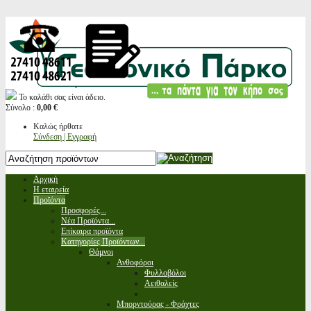
Το καλάθι σας είναι άδειο.
Σύνολο :
0,00 €
Καλώς ήρθατε
Σύνδεση | Εγγραφή
Αρχική
Η εταιρεία
Προϊόντα
Προσφορές...
Νέα Προϊόντα...
Επίκαιρα προϊόντα
Κατηγορίες Προϊόντων...
Θάμνοι
Ανθοφόροι
Φυλλοβόλοι
Αειθαλείς
Μπορντούρας - Φράχτες