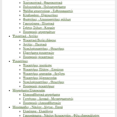
Χορτοκοπτικά - Θαμνοκοπτικά
Πολυεργαλεία - Πολυμηχανήματα
Ψαλίδια μπορντούρας - Ευθυγραμμιστές
Κλαδοφάγοι - Εξαερωτήρες
Φυσητήρες - Απορροφητήρες φύλλων
Γαιοτρύπανα - Πλυστικά
Σχίστες Ξύλων - Κορμών
Προσφορές μηχανημάτων
Ψεκαστικά - Αντλίες
Ψεκαστικά Βυτία εδάφους
Αντλίες - Πιεστικά
Νεφελοψεκαστήρες - Θειωτήρες
Εξαρτήματα ψεκαστικών
Προσφορές ψεκαστικών
Ψεκαστήρες
Ψεκαστήρες προπίεσης
Ψεκαστήρες Πλάτης - Επινώτιοι
Ψεκαστήρες μπαταρίας - βενζίνης
Ψεκαστήρες ζιζανιοκτονίας
Νεφελοψεκαστήρες - Θειωτήρες
Προσφορές ψεκαστήρων
Μηχανήματα Ελαιοκομίας
Ελαιοραβδιστικά μηχανήματα
Γεννήτριες - Δυναμό - Μετασχηματιστές
Προσφορές ελαιοραβδιστικών
Μουσαμάδες - Νάυλον - Δίχτυα - Πανιά
Ελαιόπανα - Ελαιόδιχτα
Γαιουφάσματα - Νάυλον θερμοκηπίου - Φίλμ εδαφοκάλυψης