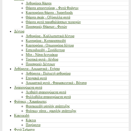
Ανθοφόροι θάμνοι
Θάμνοι μπορντούρας - Φυτά Φράχτες
Καρποφόροι θάμνοι - Superfoods
Θάμνοι σκιάς - Οξύφυλλα φυτά
Θάμνοι φυτά παραθαλάσσιων περιοχών
Προσφορές Θάμνων - Φυτών
Δέντρα
Ανθοφόρα - Καλλωπιστικά δέντρα
Κωνοφόρα - Κυπαρισσοειδή
Καρποφόρα - Οπωροφόρα δέντρα
Εσπεριδοειδή - Ξυνόδεντρα
Μίνι - Νάνα δεντράκια
Τροπικά φυτά - δένδρα
Προσφορές Δέντρων
Ανθόφυτα - Αρωματικά - Ετήσια
Ανθόφυτα - Πολυετή ανθοφόρα
Εποχιακά φυτά
Αρωματικά φυτά - Φαρμακευτικά - Βότανα
Αναρριχώμενα φυτά
Αειθαλή αναρριχώμενα φυτά
Φυλλοβόλα αναρριχώμενα φυτά
Φοίνικες - Χαμαίρωπες
Φοινικοειδή υψηλής ανάπτυξης
Φοίνικες νάνοι - χαμηλής ανάπτυξης
Κακτοειδή
Κάκτοι
Παχύφυτα
Φυτά Σχήματα