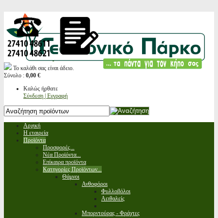
Το καλάθι σας είναι άδειο.
Σύνολο :
0,00 €
Καλώς ήρθατε
Σύνδεση | Εγγραφή
Αρχική
Η εταιρεία
Προϊόντα
Προσφορές...
Νέα Προϊόντα...
Επίκαιρα προϊόντα
Κατηγορίες Προϊόντων...
Θάμνοι
Ανθοφόροι
Φυλλοβόλοι
Αειθαλείς
Μπορντούρας - Φράχτες