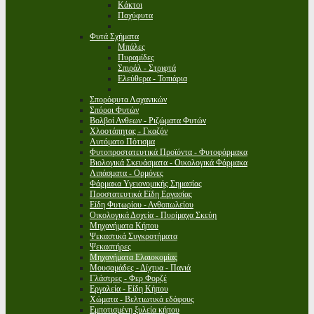
Κάκτοι
Παχύφυτα
Φυτά Σχήματα
Μπάλες
Πυραμίδες
Σπιράλ - Στριφτά
Ελεύθερα - Τοπιάρια
Σπορόφυτα Λαχανικών
Σπόροι Φυτών
Βολβοί Ανθεων - Ριζώματα Φυτών
Χλοοτάπητας - Γκαζόν
Αυτόματο Πότισμα
Φυτοπροστατευτικά Προϊόντα - Φυτοφάρμακα
Βιολογικά Σκευάσματα - Οικολογικά Φάρμακα
Λιπάσματα - Ορμόνες
Φάρμακα Υγειονομικής Σημασίας
Προστατευτικά Είδη Εργασίας
Είδη Φυτωρίου - Ανθοπωλείου
Οικολογικά Δοχεία - Πυρίμαχα Σκεύη
Μηχανήματα Κήπου
Ψεκαστικά Συγκροτήματα
Ψεκαστήρες
Μηχανήματα Ελαιοκομίας
Μουσαμάδες - Δίχτυα - Πανιά
Γλάστρες - Φερ Φορζέ
Εργαλεία - Είδη Κήπου
Χώματα - Βελτιωτικά εδάφους
Εμποτισμένη ξυλεία κήπου