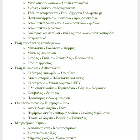
Υγρά απεντομώσεων - Σπρέυ καπνογόνα
Σκόνες - κόκκοι απεντομώσεων
Τζέλ απεντομώσεων - Ετοιμόχρηστα δολώματα gel
Ποντικοφάρμακα - μυοκτόνα - αρουραιοκτόνα
Απωθητικά ζώων - πουλιών - ποντικών - φιδιών
Απωθητικά - βιοκτόνα
Δολωματικοί σταθμοί - κόλλες ποντικών - ποντικοπαγίδες
Κτηνιατρικά
Είδη προστασίας εργαζομένων
Μποτάκια - Γαλότσες - Φόρμες
Μάσκες ψεκασμού
Ιμάντες - Γυαλιά - Ωτασπίδες - Προσωπίδες
Γάντια εργασίας
Είδη Φυτωρίου - Ανθοπωλείου
Γλάστρες φυτωρίου - Σακούλες
Δίσκοι σποράς - Παλετάκια φύτευσης
Γλαστράκια - Υποστρώματα JIFFY
Είδη συσκευασίας - Ταμπελάκια - Ράφιες - Κορδόνια
Κουβάδες - Ζεμπίλια
Προσφορές ειδών φυτωρίου
Οικολογικά σκεύη- Πυρίμαχα - Inox
Ανοξείδωτα δοχεία - Inox
Πυρίμαχα σκεύη - πιθάρια λαδιού - λεκάνες ζυμώματος
Πλαστικά δοχεία - Βαρέλια - Τενεκέδες
Μηχανήματα Κήπου
Αλυσσοπρίονα - Κονταροπρίονα
Σκαπτικά - Φρέζες
Μηχανές γκαζόν - Χλοοκοπτικά