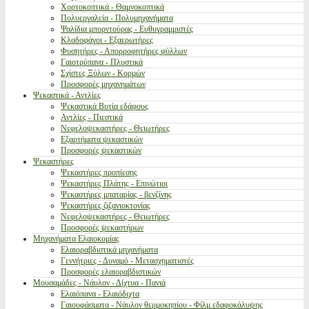
Χορτοκοπτικά - Θαμνοκοπτικά
Πολυεργαλεία - Πολυμηχανήματα
Ψαλίδια μπορντούρας - Ευθυγραμμιστές
Κλαδοφάγοι - Εξαερωτήρες
Φυσητήρες - Απορροφητήρες φύλλων
Γαιοτρύπανα - Πλυστικά
Σχίστες Ξύλων - Κορμών
Προσφορές μηχανημάτων
Ψεκαστικά - Αντλίες
Ψεκαστικά Βυτία εδάφους
Αντλίες - Πιεστικά
Νεφελοψεκαστήρες - Θειωτήρες
Εξαρτήματα ψεκαστικών
Προσφορές ψεκαστικών
Ψεκαστήρες
Ψεκαστήρες προπίεσης
Ψεκαστήρες Πλάτης - Επινώτιοι
Ψεκαστήρες μπαταρίας - βενζίνης
Ψεκαστήρες ζιζανιοκτονίας
Νεφελοψεκαστήρες - Θειωτήρες
Προσφορές ψεκαστήρων
Μηχανήματα Ελαιοκομίας
Ελαιοραβδιστικά μηχανήματα
Γεννήτριες - Δυναμό - Μετασχηματιστές
Προσφορές ελαιοραβδιστικών
Μουσαμάδες - Νάυλον - Δίχτυα - Πανιά
Ελαιόπανα - Ελαιόδιχτα
Γαιουφάσματα - Νάυλον θερμοκηπίου - Φίλμ εδαφοκάλυψης