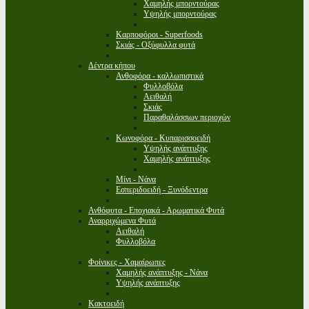
Χαμηλής μπορντούρας
Υψηλής μπορντούρας
Καρποφόροι - Superfoods
Σκιάς - Οξύφυλλα φυτά
Δέντρα κήπου
Ανθοφόρα - καλλωπιστικά
Φυλλοβόλα
Αειθαλή
Σκιάς
Παραθαλάσσιων περιοχών
Κωνοφόρα - Κυπαρισσοειδή
Υψηλής ανάπτυξης
Χαμηλής ανάπτυξης
Μίνι - Νάνα
Εσπεριδοειδή - Ξυνόδεντρα
Ανθόφυτα - Εποχιακά - Αρωματικά Φυτά
Αναρριχώμενα Φυτά
Αειθαλή
Φυλλοβόλα
Φοίνικες - Χαμαίρωπες
Χαμηλής ανάπτυξης - Νάνα
Υψηλής ανάπτυξης
Κακτοειδή