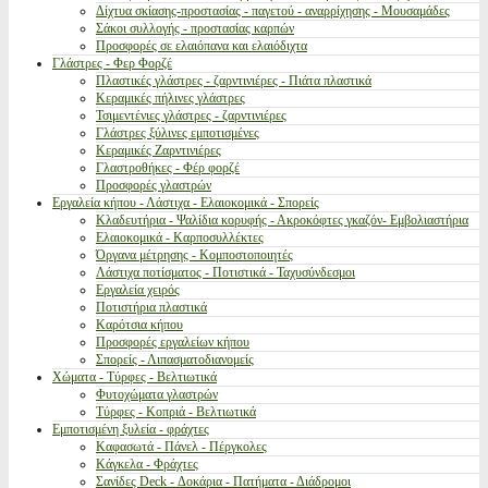
Δίχτυα σκίασης-προστασίας - παγετού - αναρρίχησης - Μουσαμάδες
Σάκοι συλλογής - προστασίας καρπών
Προσφορές σε ελαιόπανα και ελαιόδιχτα
Γλάστρες - Φερ Φορζέ
Πλαστικές γλάστρες - ζαρντινιέρες - Πιάτα πλαστικά
Κεραμικές πήλινες γλάστρες
Τσιμεντένιες γλάστρες - ζαρντινιέρες
Γλάστρες ξύλινες εμποτισμένες
Κεραμικές Ζαρντινιέρες
Γλαστροθήκες - Φέρ φορζέ
Προσφορές γλαστρών
Εργαλεία κήπου - Λάστιχα - Ελαιοκομικά - Σπορείς
Κλαδευτήρια - Ψαλίδια κορυφής - Ακροκόφτες γκαζόν- Εμβολιαστήρια
Ελαιοκομικά - Καρποσυλλέκτες
Όργανα μέτρησης - Κομποστοποιητές
Λάστιχα ποτίσματος - Ποτιστικά - Ταχυσύνδεσμοι
Εργαλεία χειρός
Ποτιστήρια πλαστικά
Καρότσια κήπου
Προσφορές εργαλείων κήπου
Σπορείς - Λιπασματοδιανομείς
Χώματα - Τύρφες - Βελτιωτικά
Φυτοχώματα γλαστρών
Τύρφες - Κοπριά - Βελτιωτικά
Εμποτισμένη ξυλεία - φράχτες
Καφασωτά - Πάνελ - Πέργκολες
Κάγκελα - Φράχτες
Σανίδες Deck - Δοκάρια - Πατήματα - Διάδρομοι