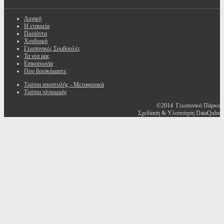
Αρχική
Η εταιρεία
Προϊόντα
Χονδρική
Γεωπονικές Συμβουλές
Τα νέα μας
Επικοινωνία
Που βρισκόμαστε
Τρόποι αποστολής - Μεταφορικά
Τρόποι πληρωμής
©2014 Γεωπονικό Πάρκο
Σχεδίαση & Υλοποίηση DataQube