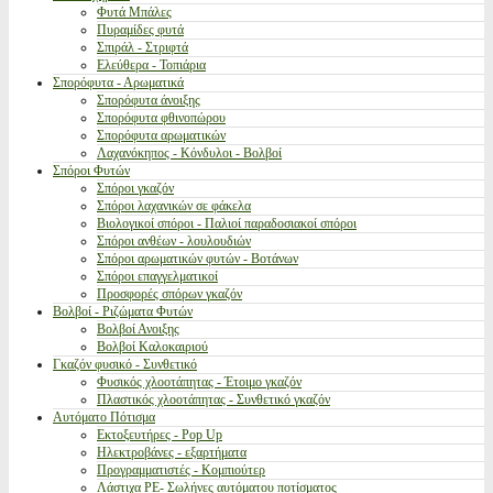
Φυτά Μπάλες
Πυραμίδες φυτά
Σπιράλ - Στριφτά
Ελεύθερα - Τοπιάρια
Σπορόφυτα - Αρωματικά
Σπορόφυτα άνοιξης
Σπορόφυτα φθινοπώρου
Σπορόφυτα αρωματικών
Λαχανόκηπος - Κόνδυλοι - Βολβοί
Σπόροι Φυτών
Σπόροι γκαζόν
Σπόροι λαχανικών σε φάκελα
Βιολογικοί σπόροι - Παλιοί παραδοσιακοί σπόροι
Σπόροι ανθέων - λουλουδιών
Σπόροι αρωματικών φυτών - Βοτάνων
Σπόροι επαγγελματικοί
Προσφορές σπόρων γκαζόν
Βολβοί - Ριζώματα Φυτών
Βολβοί Ανοιξης
Βολβοί Καλοκαιριού
Γκαζόν φυσικό - Συνθετικό
Φυσικός χλοοτάπητας - Έτοιμο γκαζόν
Πλαστικός χλοοτάπητας - Συνθετικό γκαζόν
Αυτόματο Πότισμα
Εκτοξευτήρες - Pop Up
Ηλεκτροβάνες - εξαρτήματα
Προγραμματιστές - Κομπιούτερ
Λάστιχα PE- Σωλήνες αυτόματου ποτίσματος