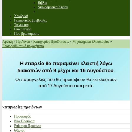
Βιβλία
Διακοσμητικά Κήπου
Χονδρική
Γεωπονικές Συμβουλές
Τα νέα μας
Επικοινωνία
Που βρισκόμαστε
Αρχική
»
Προϊόντα
»
Κατηγορίες Προϊόντων...
»
Μηχανήματα Ελαιοκομίας
»
Ελαιοραβδιστικά μηχανήματα
Η εταιρεία θα παραμείνει κλειστή λόγω
διακοπών από 9 μέχρι και 16 Αυγούστου.
Οι παραγγελίες που θα προκύψουν θα εκτελεστούν
από 17 Αυγούστου και μετά.
κατηγορίες
προιόντων
Προσφορές
Νέα Προϊόντα
Επίκαιρα Προϊόντα
Θάμνοι