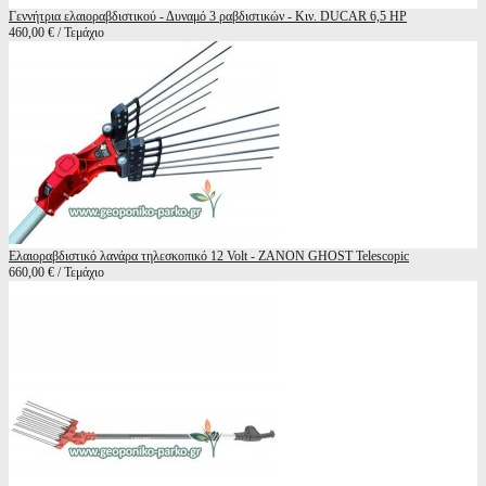
Γεννήτρια ελαιοραβδιστικού - Δυναμό 3 ραβδιστικών - Κιν. DUCAR 6,5 HP
460,00 € / Τεμάχιο
Ελαιοραβδιστικό λανάρα τηλεσκοπικό 12 Volt - ZANON GHOST Telescopic
660,00 € / Τεμάχιο