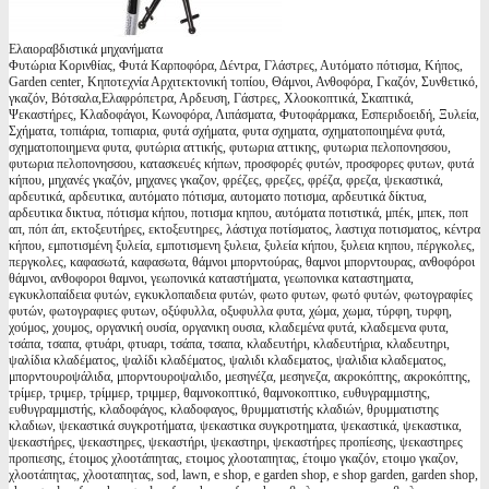
Ελαιοραβδιστικά μηχανήματα
Φυτώρια Κορινθίας, Φυτά Καρποφόρα, Δέντρα, Γλάστρες, Αυτόματο πότισμα, Κήπος,
Garden center, Κηποτεχνία Αρχιτεκτονική τοπίου, Θάμνοι, Ανθοφόρα, Γκαζόν, Συνθετικό,
γκαζόν, Βότσαλα,Ελαφρόπετρα, Αρδευση, Γάστρες, Χλοοκοπτικά, Σκαπτικά,
Ψεκαστήρες, Κλαδοφάγοι, Κωνοφόρα, Λιπάσματα, Φυτοφάρμακα, Εσπεριδοειδή, Ξυλεία,
Σχήματα, τοπιάρια, τοπιαρια, φυτά σχήματα, φυτα σχηματα, σχηματοποιημένα φυτά,
σχηματοποιημενα φυτα, φυτώρια αττικής, φυτωρια αττικης, φυτωρια πελοπονησσου,
φυτωρια πελοπονησσου, κατασκευές κήπων, προσφορές φυτών, προσφορες φυτων, φυτά
κήπου, μηχανές γκαζόν, μηχανες γκαζον, φρέζες, φρεζες, φρέζα, φρεζα, ψεκαστικά,
αρδευτικά, αρδευτικα, αυτόματο πότισμα, αυτοματο ποτισμα, αρδευτικά δίκτυα,
αρδευτικα δικτυα, πότισμα κήπου, ποτισμα κηπου, αυτόματα ποτιστικά, μπέκ, μπεκ, ποπ
απ, πόπ άπ, εκτοξευτήρες, εκτοξευτηρες, λάστιχα ποτίσματος, λαστιχα ποτισματος, κέντρα
κήπου, εμποτισμένη ξυλεία, εμποτισμενη ξυλεια, ξυλεία κήπου, ξυλεια κηπου, πέργκολες,
περγκολες, καφασωτά, καφασωτα, θάμνοι μπορντούρας, θαμνοι μπορντουρας, ανθοφόροι
θάμνοι, ανθοφοροι θαμνοι, γεωπονικά καταστήματα, γεωπονικα καταστηματα,
εγκυκλοπαίδεια φυτών, εγκυκλοπαιδεια φυτών, φωτο φυτων, φωτό φυτών, φωτογραφίες
φυτών, φωτογραφιες φυτων, οξύφυλλα, οξυφυλλα φυτα, χώμα, χωμα, τύρφη, τυρφη,
χούμος, χουμος, οργανική ουσία, οργανικη ουσια, κλαδεμένα φυτά, κλαδεμενα φυτα,
τσάπα, τσαπα, φτυάρι, φτυαρι, τσάπα, τσαπα, κλαδευτήρι, κλαδευτήρια, κλαδευτηρι,
ψαλίδια κλαδέματος, ψαλίδι κλαδέματος, ψαλιδι κλαδεματος, ψαλιδια κλαδεματος,
μπορντουροψάλιδα, μπορντουροψαλιδο, μεσηνέζα, μεσηνεζα, ακροκόπτης, ακροκόπτης,
τρίμερ, τριμερ, τρίμμερ, τριμμερ, θαμνοκοπτικό, θαμνοκοπτικο, ευθυγραμμιστης,
ευθυγραμμιστής, κλαδοφάγος, κλαδοφαγος, θρυμματιστής κλαδιών, θρυμματιστης
κλαδιων, ψεκαστικά συγκροτήματα, ψεκαστικα συγκροτηματα, ψεκαστικά, ψεκαστικα,
ψεκαστήρες, ψεκαστηρες, ψεκαστήρι, ψεκαστηρι, ψεκαστήρες προπίεσης, ψεκαστηρες
προπιεσης, έτοιμος χλοοτάπητας, ετοιμος χλοοταπητας, έτοιμο γκαζόν, ετοιμο γκαζον,
χλοοτάπητας, χλοοταπητας, sod, lawn, e shop, e garden shop, e shop garden, garden shop,