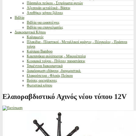
Πάσσαλοι πεύκου - Στηρίγματα φυτών
Αξεσουάρ μεταλλικά - Βάσεις
Αποθήκες κήπου ξύλινες
Βιβλία
Βιβλία για ερασιτέχνες
Βιβλία για επαγγελματίες
Διακοσμητικά Κήπου
Καλαμωτές
Πλακίδια - Πλαστικοί - Μεταλλικοί φράχτες - Πέργκολες - Πράσινοι
τοίχοι
Καλάμια Bamboo
Καμπανάκια αυλόπορτας - Μικροέπιπλα
Κεραμικά τοίχου - Πήλινες παραστάσεις
Τσιμέντινα διακοσμητικά
Διαμόρφωση εδάφους -διαχωριστικά.
Ελαφρόπετρα - Φλοιός Πεύκου
Βρύσες ορειχάλκινες
Φωτιστικά κήπου
Ελαιοραβδιστικό Αχινός νέου τύπου 12V