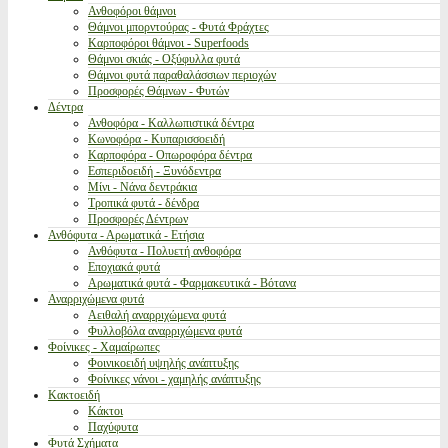
Ανθοφόροι θάμνοι
Θάμνοι μπορντούρας - Φυτά Φράχτες
Καρποφόροι θάμνοι - Superfoods
Θάμνοι σκιάς - Οξύφυλλα φυτά
Θάμνοι φυτά παραθαλάσσιων περιοχών
Προσφορές Θάμνων - Φυτών
Δέντρα
Ανθοφόρα - Καλλωπιστικά δέντρα
Κωνοφόρα - Κυπαρισσοειδή
Καρποφόρα - Οπωροφόρα δέντρα
Εσπεριδοειδή - Ξυνόδεντρα
Μίνι - Νάνα δεντράκια
Τροπικά φυτά - δένδρα
Προσφορές Δέντρων
Ανθόφυτα - Αρωματικά - Ετήσια
Ανθόφυτα - Πολυετή ανθοφόρα
Εποχιακά φυτά
Αρωματικά φυτά - Φαρμακευτικά - Βότανα
Αναρριχώμενα φυτά
Αειθαλή αναρριχώμενα φυτά
Φυλλοβόλα αναρριχώμενα φυτά
Φοίνικες - Χαμαίρωπες
Φοινικοειδή υψηλής ανάπτυξης
Φοίνικες νάνοι - χαμηλής ανάπτυξης
Κακτοειδή
Κάκτοι
Παχύφυτα
Φυτά Σχήματα