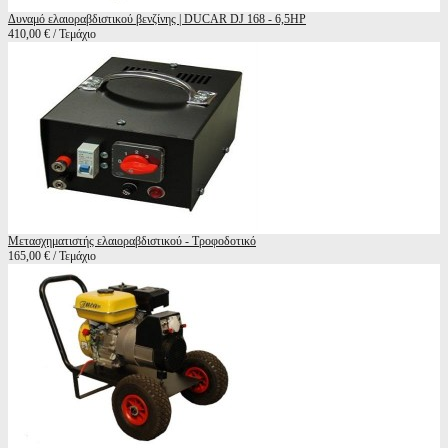
Δυναμό ελαιοραβδιστικού βενζίνης | DUCAR DJ 168 - 6,5HP
410,00 € / Τεμάχιο
Μετασχηματιστής ελαιοραβδιστικού - Τροφοδοτικό
165,00 € / Τεμάχιο