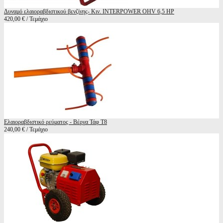
Δυναμό ελαιοραβδιστικού βενζίνης- Κιν. INTERPOWER OHV 6,5 HP
420,00 € / Τεμάχιο
Ελαιοραβδιστικό ρεύματος - Βέργα Τάφ Τ8
240,00 € / Τεμάχιο