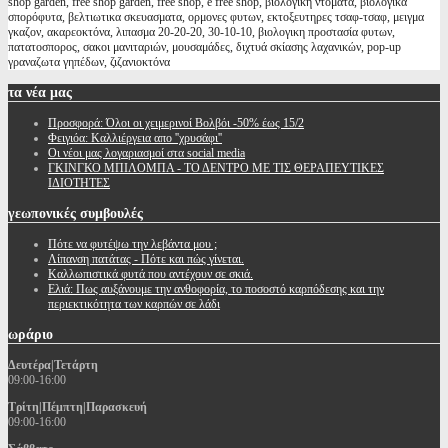
shop garden, free shop garden, free shop, e free shop, βιολογικη ντοματα, βιολογικα
σπορόφυτα, βελτιωτικα σκευασματα, ορμονες φυτων, εκτοξευτηρες τσαφ-τσαφ, μειγμα
γκαζον, ακαρεοκτόνα, λιπασμα 20-20-20, 30-10-10, βιολογικη προστασία φυτων,
πατατοσπορος, σακοι μανιταριών, μουσαμάδες, διχτυά σκίασης λαχανικών, pop-up
γραναζωτα γηπέδων, ζιζανιοκτόνα
τα
νέα μας
Προσφορά: Όλοι οι χειμερινοί Βολβόι -50% έως 15/2
Φειγιόα: Καλλιέργεια απο ''χρυσάφι''
Oι νέοι μας λογαριασμοί στα social media
ΓΚΙΝΓΚΟ ΜΠΙΛΟΜΠΑ - ΤΟ ΔΕΝΤΡΟ ΜΕ ΤΙΣ ΘΕΡΑΠΕΥΤΙΚΕΣ
ΙΔΙΟΤΗΤΕΣ
γεωπονικές
συμβουλές
Πότε να φυτέψω την λεβάντα μου ;
Λίπανση πατάτας - Πότε και πώς γίνεται.
Καλλωπιστικά φυτά που αντέχουν σε σκιά.
Ελιά: Πως αυξάνουμε την ανθοφορία, το ποσοστό καρπόδεσης και την
περιεκτικότητα των καρπών σε λάδι
ωράριο
Δευτέρα|Τετάρτη
09:00-16:00
Τρίτη|Πέμπτη|Παρασκευή
09:00-16:00