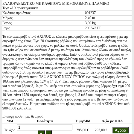
ΕΛΑΙΟΡΑΒΔΙΣΤΙΚΟ ΜΕ ΚΑΘΕΤΟΥΣ ΜΙΚΡΟΡΑΒΔΟΥΣ ΠΑΛΜΙΚΟ
Τεχνικά Χαρακτηριστικά
Κωδικός προϊόντος
001237
Μήκος
2,40 m
Βάρος
3,00 kg
Ισχύς
200 WATT
Το νέο ελαιοραβδιστικό ΑΧΙΝΟΣ με κάθετες μικροράβδους είναι η νέα πρόταση για την
συγκομιδή της ελιάς. Έχει 20 ελαστικές ράβδους που επιτρέπουν την διείσδυση στα πιο
πυκνά σημεία του δέντρου χωρίς να μπλέκει σε αυτά. Οι ελαστικές ράβδοι έχουν η κάθε
μια τρία νεύρα που σε συνδυασμό με την ποιότητα του υλικού τους δίνουν σε αυτά υψηλή
ανθεκτικότητα σε σκληρές συνθήκες εργασίας. Επίσης οι ελαστικοί ράβδοι φέρουν στην
άκρη τους σφαιρίδιο που δεν επιτρέπει την ολίσθηση του κλαδιού προς τα έξω ενώ δεν
τραυματίζει τον καρπό και το κλαδί. Ακόμα οι ελαστικοί ράβδοι διαθέτουν κάθετες
μικροράβδους όπώς φαινεται στις φωτογραφίες που εγκλωβίζουν το ραβδιζόμενο κλαδί
αυξάνοντας έτσι την συνολική αποδοτικότητα της βέργας.Το ηλεκτρικό ελαιοραβδιστικό
(ηλεκτρική βέργα) τύπου ΤΑΦ ΑΧΙΝΟΣ ΝΕΟΥ ΤΥΠΟΥ έχει παλμική κίνηση, ένταση 9-
10Α και τάση λειτουργίας 12V η 14-20V. Έχει μήκος ράβδου 3,0m, καλώδιο 14 μέτρα
και συνολικό βάρος 3,10kgr. Το μοτέρ που είναι στο κάτω μερός της βέργας έχει ισχύ 200
watt, είναι ελαφρυ, εργονομικό, ανατομικό για πολύωρη εργασία με μέση καταναλωση 9-
10 Αm. Δίνει 1750 στροφές ανά λεπτό, έχει βάρος 1, 3 κιλά και μπορεί να πάρει κίνηση
από μπαταρία 12 volt η μετασχηματιστή συνεχούς ρεύματος η από βενζινοκίνητο δυναμό
ελαιοραβδιστικών. Η ημερίσια απόδοση του ηλεκτρικού ραβδιστικού ΑΧΙΝΟΣ είναι από
900-1300 κιλά ελιές.
Επιλογή ποσότητας & αγορά
ΜΜ
Ποσότητα
Τιμή/ΜΜ
Αξία με ΦΠΑ
Τεμάχιο
295,00 €
295,00 €