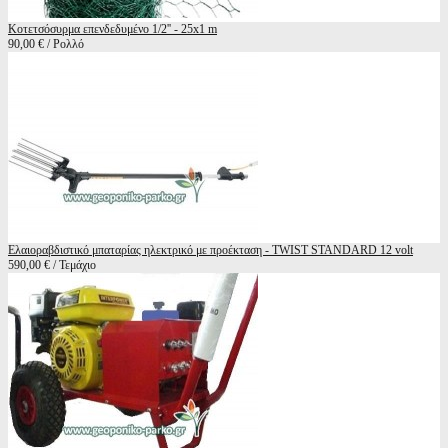
Κοτετσόσυρμα επενδεδυμένο 1/2'' - 25x1 m
90,00 € / Ρολλό
Ελαιοραβδιστικό μπαταρίας ηλεκτρικό με προέκταση - TWIST STANDARD 12 volt
590,00 € / Τεμάχιο