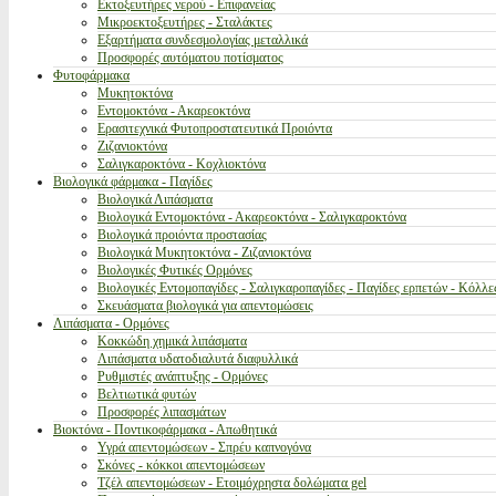
Εκτοξευτήρες νερού - Επιφανείας
Μικροεκτοξευτήρες - Σταλάκτες
Εξαρτήματα συνδεσμολογίας μεταλλικά
Προσφορές αυτόματου ποτίσματος
Φυτοφάρμακα
Μυκητοκτόνα
Εντομοκτόνα - Ακαρεοκτόνα
Ερασιτεχνικά Φυτοπροστατευτικά Προιόντα
Ζιζανιοκτόνα
Σαλιγκαροκτόνα - Κοχλιοκτόνα
Βιολογικά φάρμακα - Παγίδες
Βιολογικά Λιπάσματα
Βιολογικά Εντομοκτόνα - Ακαρεοκτόνα - Σαλιγκαροκτόνα
Βιολογικά προιόντα προστασίας
Βιολογικά Μυκητοκτόνα - Ζιζανιοκτόνα
Βιολογικές Φυτικές Ορμόνες
Βιολογικές Εντομοπαγίδες - Σαλιγκαροπαγίδες - Παγίδες ερπετών - Κόλλε
Σκευάσματα βιολογικά για απεντομώσεις
Λιπάσματα - Ορμόνες
Κοκκώδη χημικά λιπάσματα
Λιπάσματα υδατοδιαλυτά διαφυλλικά
Ρυθμιστές ανάπτυξης - Ορμόνες
Βελτιωτικά φυτών
Προσφορές λιπασμάτων
Βιοκτόνα - Ποντικοφάρμακα - Απωθητικά
Υγρά απεντομώσεων - Σπρέυ καπνογόνα
Σκόνες - κόκκοι απεντομώσεων
Τζέλ απεντομώσεων - Ετοιμόχρηστα δολώματα gel