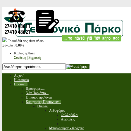
Το καλάθι σας είναι άδειο.
Σύνολο :
0,00 €
Καλώς ήρθατε
Σύνδεση | Εγγραφή
Αρχική
Η εταιρεία
Προϊόντα
Προσφορές...
Νέα Προϊόντα...
Επίκαιρα προϊόντα
Κατηγορίες Προϊόντων...
Θάμνοι
Ανθοφόροι
Φυλλοβόλοι
Αειθαλείς
Μπορντούρας - Φράχτες