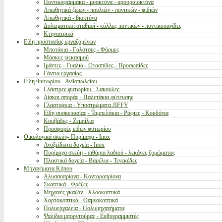
Ποντικοφάρμακα - μυοκτόνα - αρουραιοκτόνα
Απωθητικά ζώων - πουλιών - ποντικών - φιδιών
Απωθητικά - βιοκτόνα
Δολωματικοί σταθμοί - κόλλες ποντικών - ποντικοπαγίδες
Κτηνιατρικά
Είδη προστασίας εργαζομένων
Μποτάκια - Γαλότσες - Φόρμες
Μάσκες ψεκασμού
Ιμάντες - Γυαλιά - Ωτασπίδες - Προσωπίδες
Γάντια εργασίας
Είδη Φυτωρίου - Ανθοπωλείου
Γλάστρες φυτωρίου - Σακούλες
Δίσκοι σποράς - Παλετάκια φύτευσης
Γλαστράκια - Υποστρώματα JIFFY
Είδη συσκευασίας - Ταμπελάκια - Ράφιες - Κορδόνια
Κουβάδες - Ζεμπίλια
Προσφορές ειδών φυτωρίου
Οικολογικά σκεύη- Πυρίμαχα - Inox
Ανοξείδωτα δοχεία - Inox
Πυρίμαχα σκεύη - πιθάρια λαδιού - λεκάνες ζυμώματος
Πλαστικά δοχεία - Βαρέλια - Τενεκέδες
Μηχανήματα Κήπου
Αλυσσοπρίονα - Κονταροπρίονα
Σκαπτικά - Φρέζες
Μηχανές γκαζόν - Χλοοκοπτικά
Χορτοκοπτικά - Θαμνοκοπτικά
Πολυεργαλεία - Πολυμηχανήματα
Ψαλίδια μπορντούρας - Ευθυγραμμιστές