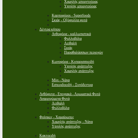
Χαμηλής μπορντούρας
Υψηλής μπορντούρας
Καρποφόροι - Superfoods
Σκιάς - Οξύφυλλα φυτά
Δέντρα κήπου
Ανθοφόρα - καλλωπιστικά
Φυλλοβόλα
Αειθαλή
Σκιάς
Παραθαλάσσιων περιοχών
Κωνοφόρα - Κυπαρισσοειδή
Υψηλής ανάπτυξης
Χαμηλής ανάπτυξης
Μίνι - Νάνα
Εσπεριδοειδή - Ξυνόδεντρα
Ανθόφυτα - Εποχιακά - Αρωματικά Φυτά
Αναρριχώμενα Φυτά
Αειθαλή
Φυλλοβόλα
Φοίνικες - Χαμαίρωπες
Χαμηλής ανάπτυξης - Νάνα
Υψηλής ανάπτυξης
Κακτοειδή