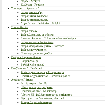
Σπιράλ - Στριφτά
Ελεύθερα - Τοπιάρια
Σπορόφυτα - Αρωματικά
Σπορόφυτα άνοιξης
Σπορόφυτα φθινοπώρου
Σπορόφυτα αρωματικών
Λαχανόκηπος - Κόνδυλοι - Βολβοί
Σπόροι Φυτών
Σπόροι γκαζόν
Σπόροι λαχανικών σε φάκελα
Βιολογικοί σπόροι - Παλιοί παραδοσιακοί σπόροι
Σπόροι ανθέων - λουλουδιών
Σπόροι αρωματικών φυτών - Βοτάνων
Σπόροι επαγγελματικοί
Προσφορές σπόρων γκαζόν
Βολβοί - Ριζώματα Φυτών
Βολβοί Ανοιξης
Βολβοί Καλοκαιριού
Γκαζόν φυσικό - Συνθετικό
Φυσικός χλοοτάπητας - Έτοιμο γκαζόν
Πλαστικός χλοοτάπητας - Συνθετικό γκαζόν
Αυτόματο Πότισμα
Εκτοξευτήρες - Pop Up
Ηλεκτροβάνες - εξαρτήματα
Προγραμματιστές - Κομπιούτερ
Λάστιχα PE- Σωλήνες αυτόματου ποτίσματος
Εξαρτήματα συνδεσμολογίας πλαστικά
Φίλτρα Νερού - Λιπαντήρες