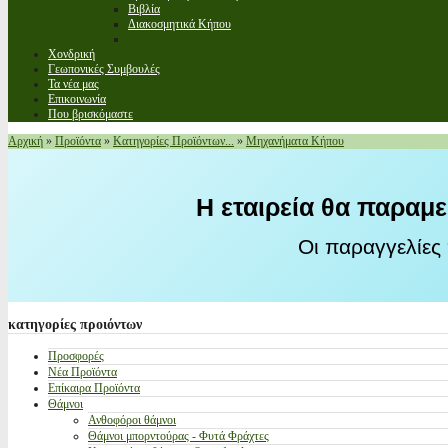
Βιβλία
Διακοσμητικά Κήπου
Χονδρική
Γεωπονικές Συμβουλές
Τα νέα μας
Επικοινωνία
Που βρισκόμαστε
Αρχική
»
Προϊόντα
»
Κατηγορίες Προϊόντων...
»
Μηχανήματα Κήπου
Η εταιρεία θα παραμε
Οι παραγγελίες
κατηγορίες
προιόντων
Προσφορές
Νέα Προϊόντα
Επίκαιρα Προϊόντα
Θάμνοι
Ανθοφόροι θάμνοι
Θάμνοι μπορντούρας - Φυτά Φράχτες