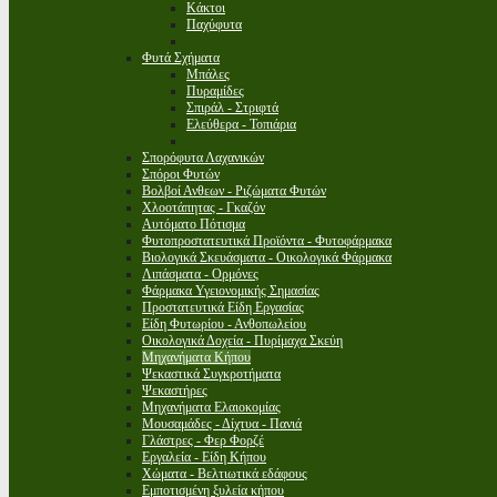
Κάκτοι
Παχύφυτα
Φυτά Σχήματα
Μπάλες
Πυραμίδες
Σπιράλ - Στριφτά
Ελεύθερα - Τοπιάρια
Σπορόφυτα Λαχανικών
Σπόροι Φυτών
Βολβοί Ανθεων - Ριζώματα Φυτών
Χλοοτάπητας - Γκαζόν
Αυτόματο Πότισμα
Φυτοπροστατευτικά Προϊόντα - Φυτοφάρμακα
Βιολογικά Σκευάσματα - Οικολογικά Φάρμακα
Λιπάσματα - Ορμόνες
Φάρμακα Υγειονομικής Σημασίας
Προστατευτικά Είδη Εργασίας
Είδη Φυτωρίου - Ανθοπωλείου
Οικολογικά Δοχεία - Πυρίμαχα Σκεύη
Μηχανήματα Κήπου
Ψεκαστικά Συγκροτήματα
Ψεκαστήρες
Μηχανήματα Ελαιοκομίας
Μουσαμάδες - Δίχτυα - Πανιά
Γλάστρες - Φερ Φορζέ
Εργαλεία - Είδη Κήπου
Χώματα - Βελτιωτικά εδάφους
Εμποτισμένη ξυλεία κήπου