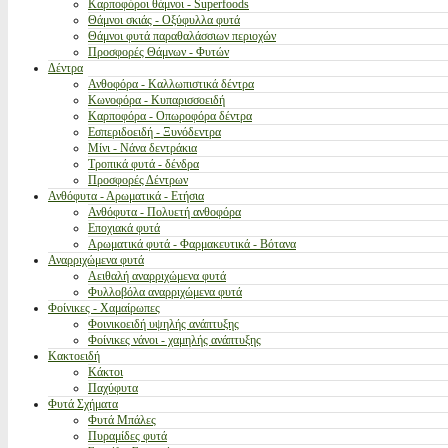
Καρποφόροι θάμνοι - Superfoods
Θάμνοι σκιάς - Οξύφυλλα φυτά
Θάμνοι φυτά παραθαλάσσιων περιοχών
Προσφορές Θάμνων - Φυτών
Δέντρα
Ανθοφόρα - Καλλωπιστικά δέντρα
Κωνοφόρα - Κυπαρισσοειδή
Καρποφόρα - Οπωροφόρα δέντρα
Εσπεριδοειδή - Ξυνόδεντρα
Μίνι - Νάνα δεντράκια
Τροπικά φυτά - δένδρα
Προσφορές Δέντρων
Ανθόφυτα - Αρωματικά - Ετήσια
Ανθόφυτα - Πολυετή ανθοφόρα
Εποχιακά φυτά
Αρωματικά φυτά - Φαρμακευτικά - Βότανα
Αναρριχώμενα φυτά
Αειθαλή αναρριχώμενα φυτά
Φυλλοβόλα αναρριχώμενα φυτά
Φοίνικες - Χαμαίρωπες
Φοινικοειδή υψηλής ανάπτυξης
Φοίνικες νάνοι - χαμηλής ανάπτυξης
Κακτοειδή
Κάκτοι
Παχύφυτα
Φυτά Σχήματα
Φυτά Μπάλες
Πυραμίδες φυτά