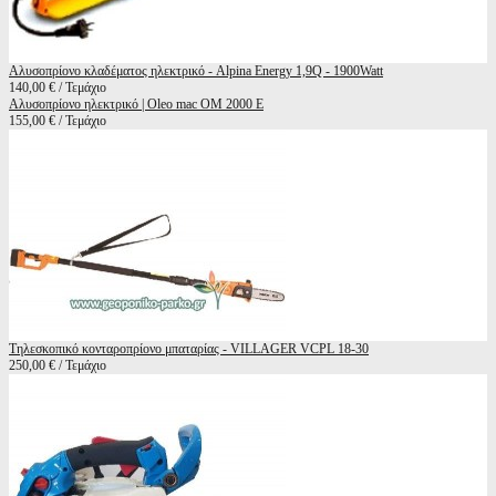
Αλυσοπρίονο κλαδέματος ηλεκτρικό - Alpina Energy 1,9Q - 1900Watt
140,00 € / Τεμάχιο
Αλυσοπρίονο ηλεκτρικό | Oleo mac OM 2000 E
155,00 € / Τεμάχιο
Τηλεσκοπικό κονταροπρίονο μπαταρίας - VILLAGER VCPL 18-30
250,00 € / Τεμάχιο