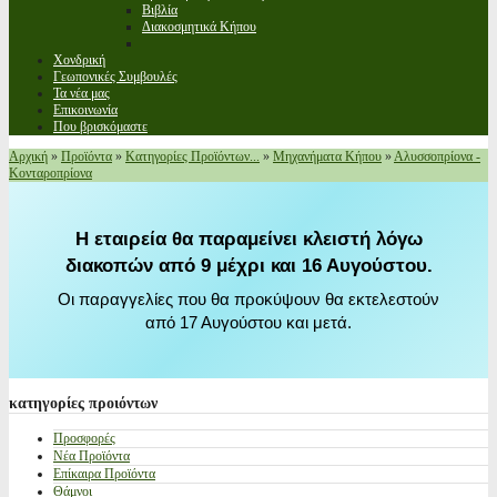
Βιβλία
Διακοσμητικά Κήπου
Χονδρική
Γεωπονικές Συμβουλές
Τα νέα μας
Επικοινωνία
Που βρισκόμαστε
Αρχική
»
Προϊόντα
»
Κατηγορίες Προϊόντων...
»
Μηχανήματα Κήπου
»
Αλυσσοπρίονα -
Κονταροπρίονα
Η εταιρεία θα παραμείνει κλειστή λόγω
διακοπών από 9 μέχρι και 16 Αυγούστου.
Οι παραγγελίες που θα προκύψουν θα εκτελεστούν
από 17 Αυγούστου και μετά.
κατηγορίες
προιόντων
Προσφορές
Νέα Προϊόντα
Επίκαιρα Προϊόντα
Θάμνοι