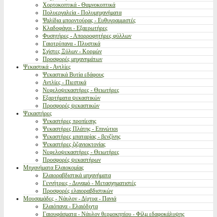
Χορτοκοπτικά - Θαμνοκοπτικά
Πολυεργαλεία - Πολυμηχανήματα
Ψαλίδια μπορντούρας - Ευθυγραμμιστές
Κλαδοφάγοι - Εξαερωτήρες
Φυσητήρες - Απορροφητήρες φύλλων
Γαιοτρύπανα - Πλυστικά
Σχίστες Ξύλων - Κορμών
Προσφορές μηχανημάτων
Ψεκαστικά - Αντλίες
Ψεκαστικά Βυτία εδάφους
Αντλίες - Πιεστικά
Νεφελοψεκαστήρες - Θειωτήρες
Εξαρτήματα ψεκαστικών
Προσφορές ψεκαστικών
Ψεκαστήρες
Ψεκαστήρες προπίεσης
Ψεκαστήρες Πλάτης - Επινώτιοι
Ψεκαστήρες μπαταρίας - βενζίνης
Ψεκαστήρες ζιζανιοκτονίας
Νεφελοψεκαστήρες - Θειωτήρες
Προσφορές ψεκαστήρων
Μηχανήματα Ελαιοκομίας
Ελαιοραβδιστικά μηχανήματα
Γεννήτριες - Δυναμό - Μετασχηματιστές
Προσφορές ελαιοραβδιστικών
Μουσαμάδες - Νάυλον - Δίχτυα - Πανιά
Ελαιόπανα - Ελαιόδιχτα
Γαιουφάσματα - Νάυλον θερμοκηπίου - Φίλμ εδαφοκάλυψης