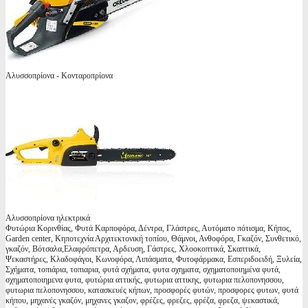
Αλυσσοπρίονα - Κονταροπρίονα
Αλυσσοπρίονα ηλεκτρικά
Φυτώρια Κορινθίας, Φυτά Καρποφόρα, Δέντρα, Γλάστρες, Αυτόματο πότισμα, Κήπος,
Garden center, Κηποτεχνία Αρχιτεκτονική τοπίου, Θάμνοι, Ανθοφόρα, Γκαζόν, Συνθετικό,
γκαζόν, Βότσαλα,Ελαφρόπετρα, Αρδευση, Γάστρες, Χλοοκοπτικά, Σκαπτικά,
Ψεκαστήρες, Κλαδοφάγοι, Κωνοφόρα, Λιπάσματα, Φυτοφάρμακα, Εσπεριδοειδή, Ξυλεία,
Σχήματα, τοπιάρια, τοπιαρια, φυτά σχήματα, φυτα σχηματα, σχηματοποιημένα φυτά,
σχηματοποιημενα φυτα, φυτώρια αττικής, φυτωρια αττικης, φυτωρια πελοπονησσου,
φυτωρια πελοπονησσου, κατασκευές κήπων, προσφορές φυτών, προσφορες φυτων, φυτά
κήπου, μηχανές γκαζόν, μηχανες γκαζον, φρέζες, φρεζες, φρέζα, φρεζα, ψεκαστικά,