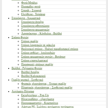
Φυτά Μπάλες
Πυραμίδες φυτά
Σπιράλ - Στριφτά
Ελεύθερα - Τοπιάρια
Σπορόφυτα - Αρωματικά
Σπορόφυτα άνοιξης
Σπορόφυτα φθινοπώρου
Σπορόφυτα αρωματικών
Λαχανόκηπος - Κόνδυλοι - Βολβοί
Σπόροι Φυτών
Σπόροι γκαζόν
Σπόροι λαχανικών σε φάκελα
Βιολογικοί σπόροι - Παλιοί παραδοσιακοί σπόροι
Σπόροι ανθέων - λουλουδιών
Σπόροι αρωματικών φυτών - Βοτάνων
Σπόροι επαγγελματικοί
Προσφορές σπόρων γκαζόν
Βολβοί - Ριζώματα Φυτών
Βολβοί Ανοιξης
Βολβοί Καλοκαιριού
Γκαζόν φυσικό - Συνθετικό
Φυσικός χλοοτάπητας - Έτοιμο γκαζόν
Πλαστικός χλοοτάπητας - Συνθετικό γκαζόν
Αυτόματο Πότισμα
Εκτοξευτήρες - Pop Up
Ηλεκτροβάνες - εξαρτήματα
Προγραμματιστές - Κομπιούτερ
Λάστιχα PE- Σωλήνες αυτόματου ποτίσματος