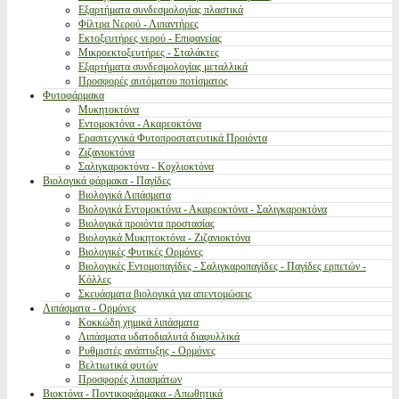
Εξαρτήματα συνδεσμολογίας πλαστικά
Φίλτρα Νερού - Λιπαντήρες
Εκτοξευτήρες νερού - Επιφανείας
Μικροεκτοξευτήρες - Σταλάκτες
Εξαρτήματα συνδεσμολογίας μεταλλικά
Προσφορές αυτόματου ποτίσματος
Φυτοφάρμακα
Μυκητοκτόνα
Εντομοκτόνα - Ακαρεοκτόνα
Ερασιτεχνικά Φυτοπροστατευτικά Προιόντα
Ζιζανιοκτόνα
Σαλιγκαροκτόνα - Κοχλιοκτόνα
Βιολογικά φάρμακα - Παγίδες
Βιολογικά Λιπάσματα
Βιολογικά Εντομοκτόνα - Ακαρεοκτόνα - Σαλιγκαροκτόνα
Βιολογικά προιόντα προστασίας
Βιολογικά Μυκητοκτόνα - Ζιζανιοκτόνα
Βιολογικές Φυτικές Ορμόνες
Βιολογικές Εντομοπαγίδες - Σαλιγκαροπαγίδες - Παγίδες ερπετών -
Κόλλες
Σκευάσματα βιολογικά για απεντομώσεις
Λιπάσματα - Ορμόνες
Κοκκώδη χημικά λιπάσματα
Λιπάσματα υδατοδιαλυτά διαφυλλικά
Ρυθμιστές ανάπτυξης - Ορμόνες
Βελτιωτικά φυτών
Προσφορές λιπασμάτων
Βιοκτόνα - Ποντικοφάρμακα - Απωθητικά