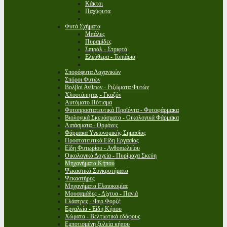
Κάκτοι
Παχύφυτα
Φυτά Σχήματα
Μπάλες
Πυραμίδες
Σπιράλ - Στριφτά
Ελεύθερα - Τοπιάρια
Σπορόφυτα Λαχανικών
Σπόροι Φυτών
Βολβοί Ανθεων - Ριζώματα Φυτών
Χλοοτάπητας - Γκαζόν
Αυτόματο Πότισμα
Φυτοπροστατευτικά Προϊόντα - Φυτοφάρμακα
Βιολογικά Σκευάσματα - Οικολογικά Φάρμακα
Λιπάσματα - Ορμόνες
Φάρμακα Υγειονομικής Σημασίας
Προστατευτικά Είδη Εργασίας
Είδη Φυτωρίου - Ανθοπωλείου
Οικολογικά Δοχεία - Πυρίμαχα Σκεύη
Μηχανήματα Κήπου
Ψεκαστικά Συγκροτήματα
Ψεκαστήρες
Μηχανήματα Ελαιοκομίας
Μουσαμάδες - Δίχτυα - Πανιά
Γλάστρες - Φερ Φορζέ
Εργαλεία - Είδη Κήπου
Χώματα - Βελτιωτικά εδάφους
Εμποτισμένη ξυλεία κήπου