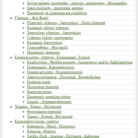
Δίχτυα σκίασης-προστασίας - παγετού - αναρρίχησης - Μουσαμάδες
Σάκοι συλλογής - προστασίας καρπών
Προσφορές σε ελαιόπανα και ελαιόδιχτα
Γλάστρες - Φερ Φορζέ
Πλαστικές γλάστρες - ζαρντινιέρες - Πιάτα πλαστικά
Κεραμικές πήλινες γλάστρες
Τσιμεντένιες γλάστρες - ζαρντινιέρες
Γλάστρες ξύλινες εμποτισμένες
Κεραμικές Ζαρντινιέρες
Γλαστροθήκες - Φέρ φορζέ
Προσφορές γλαστρών
Εργαλεία κήπου - Λάστιχα - Ελαιοκομικά - Σπορείς
Κλαδευτήρια - Ψαλίδια κορυφής - Ακροκόφτες γκαζόν- Εμβολιαστήρια
Ελαιοκομικά - Καρποσυλλέκτες
Όργανα μέτρησης - Κομποστοποιητές
Λάστιχα ποτίσματος - Ποτιστικά - Ταχυσύνδεσμοι
Εργαλεία χειρός
Ποτιστήρια πλαστικά
Καρότσια κήπου
Προσφορές εργαλείων κήπου
Σπορείς - Λιπασματοδιανομείς
Χώματα - Τύρφες - Βελτιωτικά
Φυτοχώματα γλαστρών
Τύρφες - Κοπριά - Βελτιωτικά
Εμποτισμένη ξυλεία - φράχτες
Καφασωτά - Πάνελ - Πέργκολες
Κάγκελα - Φράχτες
Σανίδες Deck - Δοκάρια - Πατήματα - Διάδρομοι