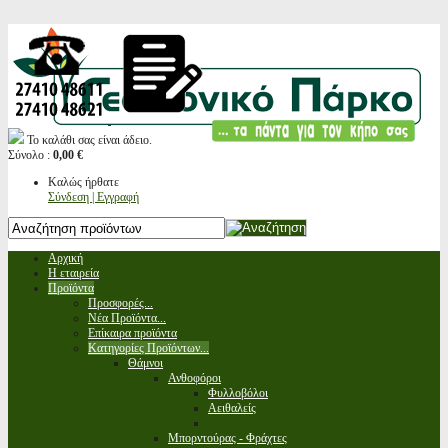
Το καλάθι σας είναι άδειο.
Σύνολο :
0,00 €
Καλώς ήρθατε
Σύνδεση | Εγγραφή
Αρχική
Η εταιρεία
Προϊόντα
Προσφορές...
Νέα Προϊόντα...
Επίκαιρα προϊόντα
Κατηγορίες Προϊόντων...
Θάμνοι
Ανθοφόροι
Φυλλοβόλοι
Αειθαλείς
Μπορντούρας - Φράχτες