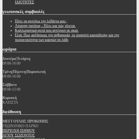
ΙΔΙΟΤΗΤΕΣ
γεωπονικές
συμβουλές
Πότε να φυτέψω την λεβάντα μου ;
Λίπανση πατάτας - Πότε και πώς γίνεται.
Καλλωπιστικά φυτά που αντέχουν σε σκιά.
Ελιά: Πως αυξάνουμε την ανθοφορία, το ποσοστό καρπόδεσης και την
περιεκτικότητα των καρπών σε λάδι
ωράριο
Δευτέρα|Τετάρτη
09:00-16:00
Τρίτη|Πέμπτη|Παρασκευή
09:00-16:00
Σάββατο
09:00-15:00
Κυριακή
ΚΛΕΙΣΤΑ
διεύθυνση
ΜΕΓΓΟΥΛΗΣ ΠΡΟΚΟΠΗΣ
ΓΕΩΠΟΝΙΚΟ ΠΑΡΚΟ
ΠΕΡΙΟΧΗ ΙΣΘΜΟΥ
ΑΓΙΟΥ ΣΩΖΟΝΤΟΣ