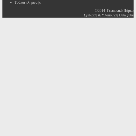
Τρόποι πληρωμής
©2014 Γεωπονικό Πάρκο
Σχεδίαση & Υλοποίηση DataQube