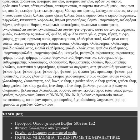
αρδευτικά, αρδευτικα, αυτόματο πότισμα, αυτοματο ποτισμα, αρδευτικά δίκτυα,
αρδευτικα δικτυα, πότισμα κήπου, ποτισμα κηπου, αυτόματα ποτιστικά, μπέκ, μπεκ, ποπ
απ, πόπ άπ, εκτοξευτήρες, εκτοξευτηρες, λάστιχα ποτίσματος, λαστιχα ποτισματος, κέντρα
κήπου, εμποτισμένη ξυλεία, εμποτισμενη ξυλεια, ξυλεία κήπου, ξυλεια κηπου, πέργκολες,
περγκολες, καφασωτά, καφασωτα, θάμνοι μπορντούρας, θαμνοι μπορντουρας, ανθοφόροι
θάμνοι, ανθοφοροι θαμνοι, γεωπονικά καταστήματα, γεωπονικα καταστηματα,
εγκυκλοπαίδεια φυτών, εγκυκλοπαιδεια φυτών, φωτο φυτων, φωτό φυτών, φωτογραφίες
φυτών, φωτογραφιες φυτων, οξύφυλλα, οξυφυλλα φυτα, χώμα, χωμα, τύρφη, τυρφη,
χούμος, χουμος, οργανική ουσία, οργανικη ουσια, κλαδεμένα φυτά, κλαδεμενα φυτα,
τσάπα, τσαπα, φτυάρι, φτυαρι, τσάπα, τσαπα, κλαδευτήρι, κλαδευτήρια, κλαδευτηρι,
ψαλίδια κλαδέματος, ψαλίδι κλαδέματος, ψαλιδι κλαδεματος, ψαλιδια κλαδεματος,
μπορντουροψάλιδα, μπορντουροψαλιδο, μεσηνέζα, μεσηνεζα, ακροκόπτης, ακροκόπτης,
τρίμερ, τριμερ, τρίμμερ, τριμμερ, θαμνοκοπτικό, θαμνοκοπτικο, ευθυγραμμιστης,
ευθυγραμμιστής, κλαδοφάγος, κλαδοφαγος, θρυμματιστής κλαδιών, θρυμματιστης
κλαδιων, ψεκαστικά συγκροτήματα, ψεκαστικα συγκροτηματα, ψεκαστικά, ψεκαστικα,
ψεκαστήρες, ψεκαστηρες, ψεκαστήρι, ψεκαστηρι, ψεκαστήρες προπίεσης, ψεκαστηρες
προπιεσης, έτοιμος χλοοτάπητας, ετοιμος χλοοταπητας, έτοιμο γκαζόν, ετοιμο γκαζον,
χλοοτάπητας, χλοοταπητας, sod, lawn, e shop, e garden shop, e shop garden, garden shop,
shop garden, free shop garden, free shop, e free shop, βιολογικη ντοματα, βιολογικα
σπορόφυτα, βελτιωτικα σκευασματα, ορμονες φυτων, εκτοξευτηρες τσαφ-τσαφ, μειγμα
γκαζον, ακαρεοκτόνα, λιπασμα 20-20-20, 30-10-10, βιολογικη προστασία φυτων,
πατατοσπορος, σακοι μανιταριών, μουσαμάδες, διχτυά σκίασης λαχανικών, pop-up
γραναζωτα γηπέδων, ζιζανιοκτόνα
τα
νέα μας
Προσφορά: Όλοι οι χειμερινοί Βολβόι -50% έως 15/2
Φειγιόα: Καλλιέργεια απο ''χρυσάφι''
Oι νέοι μας λογαριασμοί στα social media
ΓΚΙΝΓΚΟ ΜΠΙΛΟΜΠΑ - ΤΟ ΔΕΝΤΡΟ ΜΕ ΤΙΣ ΘΕΡΑΠΕΥΤΙΚΕΣ