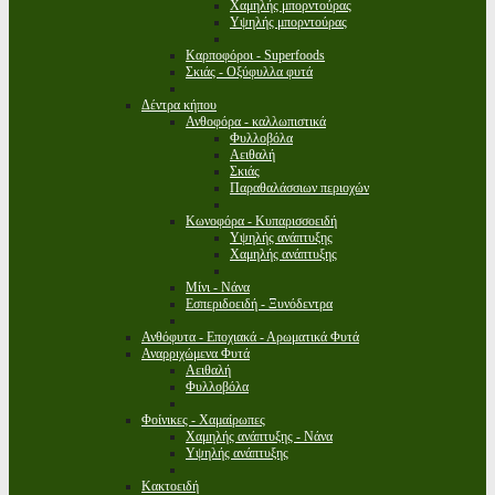
Χαμηλής μπορντούρας
Υψηλής μπορντούρας
Καρποφόροι - Superfoods
Σκιάς - Οξύφυλλα φυτά
Δέντρα κήπου
Ανθοφόρα - καλλωπιστικά
Φυλλοβόλα
Αειθαλή
Σκιάς
Παραθαλάσσιων περιοχών
Κωνοφόρα - Κυπαρισσοειδή
Υψηλής ανάπτυξης
Χαμηλής ανάπτυξης
Μίνι - Νάνα
Εσπεριδοειδή - Ξυνόδεντρα
Ανθόφυτα - Εποχιακά - Αρωματικά Φυτά
Αναρριχώμενα Φυτά
Αειθαλή
Φυλλοβόλα
Φοίνικες - Χαμαίρωπες
Χαμηλής ανάπτυξης - Νάνα
Υψηλής ανάπτυξης
Κακτοειδή