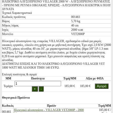
ΗΛΕΚΤΡΙΚΟ ΑΛΥΣΟΠΡΙΟΝΟ VILLAGER 2000 W - ΑΛΥΣΟΠΡΙΟΝΟ ΡΕΥΜΑΤΟΣ
- ΠΡΙΟΝΙ ΜΕ ΡΕΥΜΑ ΟΙΚΙΑΚΗΣ ΧΡΗΣΗΣ - ΑΛΥΣΟΠΡΙΟΝΑ ΗΛΕΚΤΡΙΚΑ ΠΟΛΥ
ΔΥΝΑΤΑ
Τεχνικά Χαρακτηριστικά
Κωδικός προϊόντος
001461
Βάρος
5,70 kg
Μήκος λάμας
40 cm
Ισχύς
2000 watt
Μοντέλο
VET2000P
Ηλεκτρικό αλυσοπρίονο της εταιρείας VILLAGER, σχεδιασμένο ειδικά για μικρές
οικιακές εργασίες, εύκολο στη χρήση και με μηδενική συντήρηση. Έχει ισχύ 2,0 KW (2000
WATT), μήκος αλυσίδας 40 cm-16'', με χαρακτηριστικά αλυσίδας: βήμα 3/8'' LP-1.3 mm
και βάρος 5,7 kgr. Διαθέτει αυτόματη αντλία ελαίου, με δοχείο ελαίου χωρητικότητας
0,20 lt και φρένο αυτόματο μηχανικό. Εχει μπουτόν ασφαλείας και ορατή λίπανση της
αλυσίδας.
ΔΙΑΤΊΘΕΤΑΙ ΕΠΙΣΗΣ ΚΑΙ ΤΟ ΗΛΕΚΤΡΙΚΟ ΑΛΥΣΟΠΡΙΟΝΟ VILLAGER VET
1800 WATT ΜΕ ΛΙΑΝΙΚΗ ΤΙΜΗ 140 ΕΥΡΩ.
Επιλογή ποσότητας & αγορά
ΜΜ
Ποσότητα
Τιμή/ΜΜ
Αξία με ΦΠΑ
Τεμάχιο
185,00 €
185,00 €
Θυγατρικά Προϊόντα
Κωδικός
Προϊόν
Τιμή/ΜΜ
Ηλεκτρικό αλυσοπρίονο - VILLAGER VET2000P - 2000
185,00 € /
001461