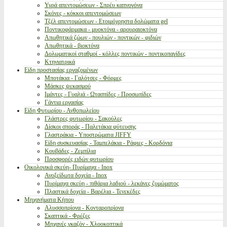
Υγρά απεντομώσεων - Σπρέυ καπνογόνα
Σκόνες - κόκκοι απεντομώσεων
Τζέλ απεντομώσεων - Ετοιμόχρηστα δολώματα gel
Ποντικοφάρμακα - μυοκτόνα - αρουραιοκτόνα
Απωθητικά ζώων - πουλιών - ποντικών - φιδιών
Απωθητικά - βιοκτόνα
Δολωματικοί σταθμοί - κόλλες ποντικών - ποντικοπαγίδες
Κτηνιατρικά
Είδη προστασίας εργαζομένων
Μποτάκια - Γαλότσες - Φόρμες
Μάσκες ψεκασμού
Ιμάντες - Γυαλιά - Ωτασπίδες - Προσωπίδες
Γάντια εργασίας
Είδη Φυτωρίου - Ανθοπωλείου
Γλάστρες φυτωρίου - Σακούλες
Δίσκοι σποράς - Παλετάκια φύτευσης
Γλαστράκια - Υποστρώματα JIFFY
Είδη συσκευασίας - Ταμπελάκια - Ράφιες - Κορδόνια
Κουβάδες - Ζεμπίλια
Προσφορές ειδών φυτωρίου
Οικολογικά σκεύη- Πυρίμαχα - Inox
Ανοξείδωτα δοχεία - Inox
Πυρίμαχα σκεύη - πιθάρια λαδιού - λεκάνες ζυμώματος
Πλαστικά δοχεία - Βαρέλια - Τενεκέδες
Μηχανήματα Κήπου
Αλυσσοπρίονα - Κονταροπρίονα
Σκαπτικά - Φρέζες
Μηχανές γκαζόν - Χλοοκοπτικά