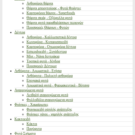
Ανθοφόροι θάμνοι
Θάμνοι μπορντούρας - Φυτά Φράχτες
Καρποφόροι θάμνοι - Superfoods
Θάμνοι σκιάς - Οξύφυλλα φυτά
Θάμνοι φυτά παραθαλάσσιων περιοχών
Προσφορές Θάμνων - Φυτών
Δέντρα
Ανθοφόρα - Καλλωπιστικά δέντρα
Κωνοφόρα - Κυπαρισσοειδή
Καρποφόρα - Οπωροφόρα δέντρα
Εσπεριδοειδή - Ξυνόδεντρα
Μίνι - Νάνα δεντράκια
Τροπικά φυτά - δένδρα
Προσφορές Δέντρων
Ανθόφυτα - Αρωματικά - Ετήσια
Ανθόφυτα - Πολυετή ανθοφόρα
Εποχιακά φυτά
Αρωματικά φυτά - Φαρμακευτικά - Βότανα
Αναρριχώμενα φυτά
Αειθαλή αναρριχώμενα φυτά
Φυλλοβόλα αναρριχώμενα φυτά
Φοίνικες - Χαμαίρωπες
Φοινικοειδή υψηλής ανάπτυξης
Φοίνικες νάνοι - χαμηλής ανάπτυξης
Κακτοειδή
Κάκτοι
Παχύφυτα
Φυτά Σχήματα