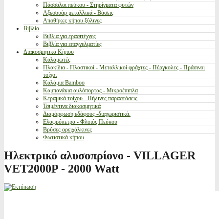
Πάσσαλοι πεύκου - Στηρίγματα φυτών
Αξεσουάρ μεταλλικά - Βάσεις
Αποθήκες κήπου ξύλινες
Βιβλία
Βιβλία για ερασιτέχνες
Βιβλία για επαγγελματίες
Διακοσμητικά Κήπου
Καλαμωτές
Πλακίδια - Πλαστικοί - Μεταλλικοί φράχτες - Πέργκολες - Πράσινοι
τοίχοι
Καλάμια Bamboo
Καμπανάκια αυλόπορτας - Μικροέπιπλα
Κεραμικά τοίχου - Πήλινες παραστάσεις
Τσιμέντινα διακοσμητικά
Διαμόρφωση εδάφους -διαχωριστικά.
Ελαφρόπετρα - Φλοιός Πεύκου
Βρύσες ορειχάλκινες
Φωτιστικά κήπου
Ηλεκτρικό αλυσοπρίονο - VILLAGER
VET2000P - 2000 Watt