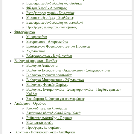
Εξαρτήματα συνδεσμολογίας πλαστικά
Φίλτρα Νερού - Λιπαντήρες
Εκτοξευτήρες νερού - Επιφανείας
Μικροεκτοξευτήρες - Σταλάκτες
Εξαρτήματα συνδεσμολογίας μεταλλικά
Προσφορές αυτόματου ποτίσματος
Φυτοφάρμακα
Μυκητοκτόνα
Εντομοκτόνα - Ακαρεοκτόνα
Ερασιτεχνικά Φυτοπροστατευτικά Προιόντα
Ζιζανιοκτόνα
Σαλιγκαροκτόνα - Κοχλιοκτόνα
Βιολογικά φάρμακα - Παγίδες
Βιολογικά Λιπάσματα
Βιολογικά Εντομοκτόνα - Ακαρεοκτόνα - Σαλιγκαροκτόνα
Βιολογικά προιόντα προστασίας
Βιολογικά Μυκητοκτόνα - Ζιζανιοκτόνα
Βιολογικές Φυτικές Ορμόνες
Βιολογικές Εντομοπαγίδες - Σαλιγκαροπαγίδες - Παγίδες ερπετών -
Κόλλες
Σκευάσματα βιολογικά για απεντομώσεις
Λιπάσματα - Ορμόνες
Κοκκώδη χημικά λιπάσματα
Λιπάσματα υδατοδιαλυτά διαφυλλικά
Ρυθμιστές ανάπτυξης - Ορμόνες
Βελτιωτικά φυτών
Προσφορές λιπασμάτων
Βιοκτόνα - Ποντικοφάρμακα - Απωθητικά