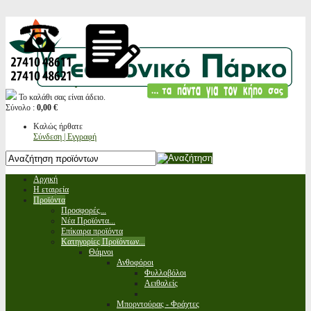
Το καλάθι σας είναι άδειο.
Σύνολο :
0,00 €
Καλώς ήρθατε
Σύνδεση | Εγγραφή
Αρχική
Η εταιρεία
Προϊόντα
Προσφορές...
Νέα Προϊόντα...
Επίκαιρα προϊόντα
Κατηγορίες Προϊόντων...
Θάμνοι
Ανθοφόροι
Φυλλοβόλοι
Αειθαλείς
Μπορντούρας - Φράχτες