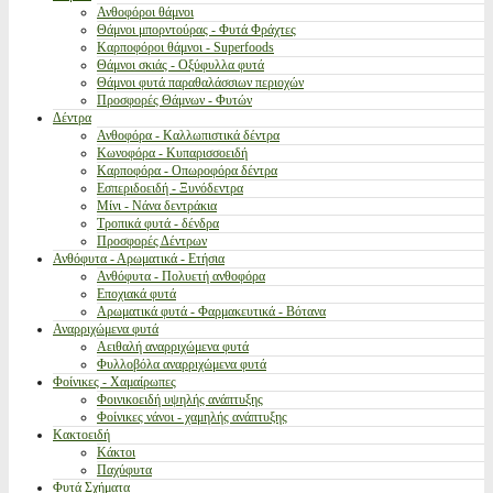
Ανθοφόροι θάμνοι
Θάμνοι μπορντούρας - Φυτά Φράχτες
Καρποφόροι θάμνοι - Superfoods
Θάμνοι σκιάς - Οξύφυλλα φυτά
Θάμνοι φυτά παραθαλάσσιων περιοχών
Προσφορές Θάμνων - Φυτών
Δέντρα
Ανθοφόρα - Καλλωπιστικά δέντρα
Κωνοφόρα - Κυπαρισσοειδή
Καρποφόρα - Οπωροφόρα δέντρα
Εσπεριδοειδή - Ξυνόδεντρα
Μίνι - Νάνα δεντράκια
Τροπικά φυτά - δένδρα
Προσφορές Δέντρων
Ανθόφυτα - Αρωματικά - Ετήσια
Ανθόφυτα - Πολυετή ανθοφόρα
Εποχιακά φυτά
Αρωματικά φυτά - Φαρμακευτικά - Βότανα
Αναρριχώμενα φυτά
Αειθαλή αναρριχώμενα φυτά
Φυλλοβόλα αναρριχώμενα φυτά
Φοίνικες - Χαμαίρωπες
Φοινικοειδή υψηλής ανάπτυξης
Φοίνικες νάνοι - χαμηλής ανάπτυξης
Κακτοειδή
Κάκτοι
Παχύφυτα
Φυτά Σχήματα