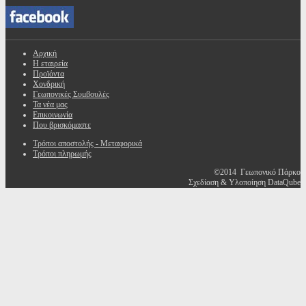
Αρχική
Η εταιρεία
Προϊόντα
Χονδρική
Γεωπονικές Συμβουλές
Τα νέα μας
Επικοινωνία
Που βρισκόμαστε
Τρόποι αποστολής - Μεταφορικά
Τρόποι πληρωμής
©2014 Γεωπονικό Πάρκο
Σχεδίαση & Υλοποίηση DataQube