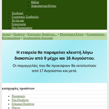
Βιβλία
Διακοσμητικά Κήπου
Χονδρική
Γεωπονικές Συμβουλές
Τα νέα μας
Επικοινωνία
Που βρισκόμαστε
Αρχική
»
Προϊόντα
»
Κατηγορίες Προϊόντων...
»
Μηχανήματα Κήπου
»
Αλυσσοπρίονα -
Κονταροπρίονα
»
Αλυσσοπρίονα ηλεκτρικά
Η εταιρεία θα παραμείνει κλειστή λόγω
διακοπών από 9 μέχρι και 16 Αυγούστου.
Οι παραγγελίες που θα προκύψουν θα εκτελεστούν
από 17 Αυγούστου και μετά.
κατηγορίες
προιόντων
Προσφορές
Νέα Προϊόντα
Επίκαιρα Προϊόντα
Θάμνοι