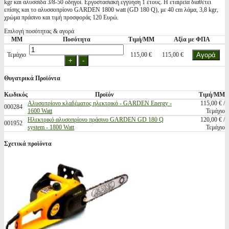
kgr και αλυσσιδα 3/8-50 οδηγοί. Εργοστασιακή εγγύηση 1 έτους. Η εταιρεία διαθέτει
επίσης και το αλυσσοπρίονο GARDEN 1800 watt (GD 180 Q), με 40 cm λάμα, 3,8 kgr,
χρώμα πράσινο και τιμή προσφοράς 120 Ευρώ.
Επιλογή ποσότητας & αγορά
ΜΜ
Ποσότητα
Τιμή/ΜΜ
Αξία με ΦΠΑ
Τεμάχιο
115,00 €
115,00 €
Θυγατρικά Προϊόντα
Κωδικός
Προϊόν
Τιμή/ΜΜ
Αλυσοπρίονο κλαδέματος ηλεκτρικό - GARDEN Energy -
115,00 € /
000284
1600 Watt
Τεμάχιο
Ηλεκτρικό αλυσοπρίονο πράσινο GARDEN GD 180 Q
120,00 € /
001952
system - 1800 Watt
Τεμάχιο
Σχετικά προϊόντα