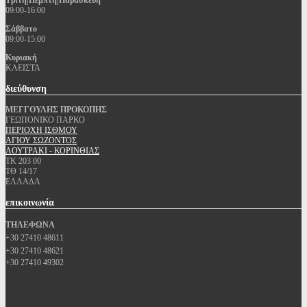
Τρίτη|Πέμπτη|Παρασκευή
09:00-16:00
Σάββατο
09:00-15:00
Κυριακή
ΚΛΕΙΣΤΑ
διεύθυνση
ΜΕΓΓΟΥΛΗΣ ΠΡΟΚΟΠΗΣ
ΓΕΩΠΟΝΙΚΟ ΠΑΡΚΟ
ΠΕΡΙΟΧΗ ΙΣΘΜΟΥ
ΑΓΙΟΥ ΣΩΖΟΝΤΟΣ
ΛΟΥΤΡΑΚΙ - ΚΟΡΙΝΘΙΑΣ
ΤΚ 203 00
ΤΘ 14/17
ΕΛΛΑΔΑ
επικοινωνία
ΤΗΛΕΦΩΝΑ
+30 27410 48611
+30 27410 48621
+30 27410 49302