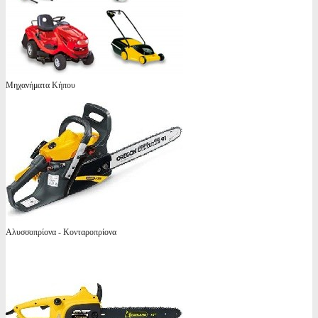
Μηχανήματα Κήπου
Αλυσσοπρίονα - Κονταροπρίονα