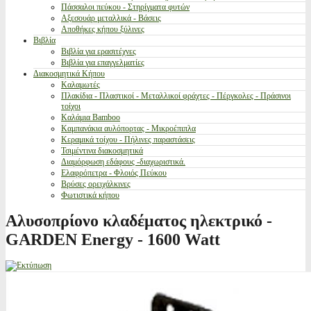
Πάσσαλοι πεύκου - Στηρίγματα φυτών
Αξεσουάρ μεταλλικά - Βάσεις
Αποθήκες κήπου ξύλινες
Βιβλία
Βιβλία για ερασιτέχνες
Βιβλία για επαγγελματίες
Διακοσμητικά Κήπου
Καλαμωτές
Πλακίδια - Πλαστικοί - Μεταλλικοί φράχτες - Πέργκολες - Πράσινοι
τοίχοι
Καλάμια Bamboo
Καμπανάκια αυλόπορτας - Μικροέπιπλα
Κεραμικά τοίχου - Πήλινες παραστάσεις
Τσιμέντινα διακοσμητικά
Διαμόρφωση εδάφους -διαχωριστικά.
Ελαφρόπετρα - Φλοιός Πεύκου
Βρύσες ορειχάλκινες
Φωτιστικά κήπου
Αλυσοπρίονο κλαδέματος ηλεκτρικό -
GARDEN Energy - 1600 Watt