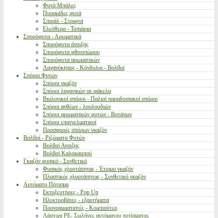
Φυτά Μπάλες
Πυραμίδες φυτά
Σπιράλ - Στριφτά
Ελεύθερα - Τοπιάρια
Σπορόφυτα - Αρωματικά
Σπορόφυτα άνοιξης
Σπορόφυτα φθινοπώρου
Σπορόφυτα αρωματικών
Λαχανόκηπος - Κόνδυλοι - Βολβοί
Σπόροι Φυτών
Σπόροι γκαζόν
Σπόροι λαχανικών σε φάκελα
Βιολογικοί σπόροι - Παλιοί παραδοσιακοί σπόροι
Σπόροι ανθέων - λουλουδιών
Σπόροι αρωματικών φυτών - Βοτάνων
Σπόροι επαγγελματικοί
Προσφορές σπόρων γκαζόν
Βολβοί - Ριζώματα Φυτών
Βολβοί Ανοιξης
Βολβοί Καλοκαιριού
Γκαζόν φυσικό - Συνθετικό
Φυσικός χλοοτάπητας - Έτοιμο γκαζόν
Πλαστικός χλοοτάπητας - Συνθετικό γκαζόν
Αυτόματο Πότισμα
Εκτοξευτήρες - Pop Up
Ηλεκτροβάνες - εξαρτήματα
Προγραμματιστές - Κομπιούτερ
Λάστιχα PE- Σωλήνες αυτόματου ποτίσματος