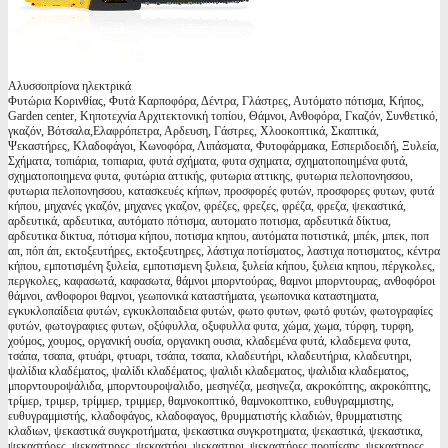
Αλυσσοπρίονα ηλεκτρικά
Φυτώρια Κορινθίας, Φυτά Καρποφόρα, Δέντρα, Γλάστρες, Αυτόματο πότισμα, Κήπος,
Garden center, Κηποτεχνία Αρχιτεκτονική τοπίου, Θάμνοι, Ανθοφόρα, Γκαζόν, Συνθετικό,
γκαζόν, Βότσαλα,Ελαφρόπετρα, Αρδευση, Γάστρες, Χλοοκοπτικά, Σκαπτικά,
Ψεκαστήρες, Κλαδοφάγοι, Κωνοφόρα, Λιπάσματα, Φυτοφάρμακα, Εσπεριδοειδή, Ξυλεία,
Σχήματα, τοπιάρια, τοπιαρια, φυτά σχήματα, φυτα σχηματα, σχηματοποιημένα φυτά,
σχηματοποιημενα φυτα, φυτώρια αττικής, φυτωρια αττικης, φυτωρια πελοπονησσου,
φυτωρια πελοπονησσου, κατασκευές κήπων, προσφορές φυτών, προσφορες φυτων, φυτά
κήπου, μηχανές γκαζόν, μηχανες γκαζον, φρέζες, φρεζες, φρέζα, φρεζα, ψεκαστικά,
αρδευτικά, αρδευτικα, αυτόματο πότισμα, αυτοματο ποτισμα, αρδευτικά δίκτυα,
αρδευτικα δικτυα, πότισμα κήπου, ποτισμα κηπου, αυτόματα ποτιστικά, μπέκ, μπεκ, ποπ
απ, πόπ άπ, εκτοξευτήρες, εκτοξευτηρες, λάστιχα ποτίσματος, λαστιχα ποτισματος, κέντρα
κήπου, εμποτισμένη ξυλεία, εμποτισμενη ξυλεια, ξυλεία κήπου, ξυλεια κηπου, πέργκολες,
περγκολες, καφασωτά, καφασωτα, θάμνοι μπορντούρας, θαμνοι μπορντουρας, ανθοφόροι
θάμνοι, ανθοφοροι θαμνοι, γεωπονικά καταστήματα, γεωπονικα καταστηματα,
εγκυκλοπαίδεια φυτών, εγκυκλοπαιδεια φυτών, φωτο φυτων, φωτό φυτών, φωτογραφίες
φυτών, φωτογραφιες φυτων, οξύφυλλα, οξυφυλλα φυτα, χώμα, χωμα, τύρφη, τυρφη,
χούμος, χουμος, οργανική ουσία, οργανικη ουσια, κλαδεμένα φυτά, κλαδεμενα φυτα,
τσάπα, τσαπα, φτυάρι, φτυαρι, τσάπα, τσαπα, κλαδευτήρι, κλαδευτήρια, κλαδευτηρι,
ψαλίδια κλαδέματος, ψαλίδι κλαδέματος, ψαλιδι κλαδεματος, ψαλιδια κλαδεματος,
μπορντουροψάλιδα, μπορντουροψαλιδο, μεσηνέζα, μεσηνεζα, ακροκόπτης, ακροκόπτης,
τρίμερ, τριμερ, τρίμμερ, τριμμερ, θαμνοκοπτικό, θαμνοκοπτικο, ευθυγραμμιστης,
ευθυγραμμιστής, κλαδοφάγος, κλαδοφαγος, θρυμματιστής κλαδιών, θρυμματιστης
κλαδιων, ψεκαστικά συγκροτήματα, ψεκαστικα συγκροτηματα, ψεκαστικά, ψεκαστικα,
ψεκαστήρες, ψεκαστηρες, ψεκαστήρι, ψεκαστηρι, ψεκαστήρες προπίεσης, ψεκαστηρες