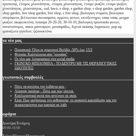
προπιεσης, έτοιμος χλοοτάπητας, ετοιμος χλοοταπητας, έτοιμο γκαζόν, ετοιμο γκαζον,
χλοοτάπητας, χλοοταπητας, sod, lawn, e shop, e garden shop, e shop garden, garden shop,
shop garden, free shop garden, free shop, e free shop, βιολογικη ντοματα, βιολογικα
σπορόφυτα, βελτιωτικα σκευασματα, ορμονες φυτων, εκτοξευτηρες τσαφ-τσαφ, μειγμα
γκαζον, ακαρεοκτόνα, λιπασμα 20-20-20, 30-10-10, βιολογικη προστασία φυτων,
πατατοσπορος, σακοι μανιταριών, μουσαμάδες, διχτυά σκίασης λαχανικών, pop-up
γραναζωτα γηπέδων, ζιζανιοκτόνα
τα
νέα μας
Προσφορά: Όλοι οι χειμερινοί Βολβόι -50% έως 15/2
Φειγιόα: Καλλιέργεια απο ''χρυσάφι''
Oι νέοι μας λογαριασμοί στα social media
ΓΚΙΝΓΚΟ ΜΠΙΛΟΜΠΑ - ΤΟ ΔΕΝΤΡΟ ΜΕ ΤΙΣ ΘΕΡΑΠΕΥΤΙΚΕΣ
ΙΔΙΟΤΗΤΕΣ
γεωπονικές
συμβουλές
Πότε να φυτέψω την λεβάντα μου ;
Λίπανση πατάτας - Πότε και πώς γίνεται.
Καλλωπιστικά φυτά που αντέχουν σε σκιά.
Ελιά: Πως αυξάνουμε την ανθοφορία, το ποσοστό καρπόδεσης και την
περιεκτικότητα των καρπών σε λάδι
ωράριο
Δευτέρα|Τετάρτη
09:00-16:00