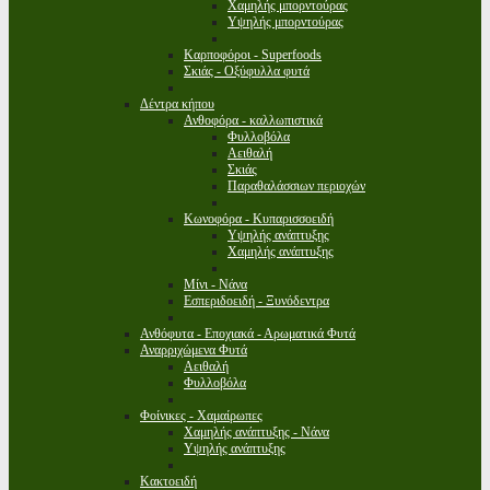
Χαμηλής μπορντούρας
Υψηλής μπορντούρας
Καρποφόροι - Superfoods
Σκιάς - Οξύφυλλα φυτά
Δέντρα κήπου
Ανθοφόρα - καλλωπιστικά
Φυλλοβόλα
Αειθαλή
Σκιάς
Παραθαλάσσιων περιοχών
Κωνοφόρα - Κυπαρισσοειδή
Υψηλής ανάπτυξης
Χαμηλής ανάπτυξης
Μίνι - Νάνα
Εσπεριδοειδή - Ξυνόδεντρα
Ανθόφυτα - Εποχιακά - Αρωματικά Φυτά
Αναρριχώμενα Φυτά
Αειθαλή
Φυλλοβόλα
Φοίνικες - Χαμαίρωπες
Χαμηλής ανάπτυξης - Νάνα
Υψηλής ανάπτυξης
Κακτοειδή