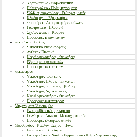
Χορτοκοπτικά - Θαμνοκοπτικά
Πολυεργαλεία - Πολυμηχανήματα
Ψαλίδια μπορντούρας - Ευθυγραμμιστές
Κλαδοφάγοι - Εξαερωτήρες
Φυσητήρες - Απορροφητήρες φύλλων
Γαιοτρύπανα - Πλυστικά
Σχίστες Ξύλων - Κορμών
Προσφορές μηχανημάτων
Ψεκαστικά - Αντλίες
Ψεκαστικά Βυτία εδάφους
Αντλίες - Πιεστικά
Νεφελοψεκαστήρες - Θειωτήρες
Εξαρτήματα ψεκαστικών
Προσφορές ψεκαστικών
Ψεκαστήρες
Ψεκαστήρες προπίεσης
Ψεκαστήρες Πλάτης - Επινώτιοι
Ψεκαστήρες μπαταρίας - βενζίνης
Ψεκαστήρες ζιζανιοκτονίας
Νεφελοψεκαστήρες - Θειωτήρες
Προσφορές ψεκαστήρων
Μηχανήματα Ελαιοκομίας
Ελαιοραβδιστικά μηχανήματα
Γεννήτριες - Δυναμό - Μετασχηματιστές
Προσφορές ελαιοραβδιστικών
Μουσαμάδες - Νάυλον - Δίχτυα - Πανιά
Ελαιόπανα - Ελαιόδιχτα
Γαιουφάσματα - Νάυλον θερμοκηπίου - Φίλμ εδαφοκάλυψης