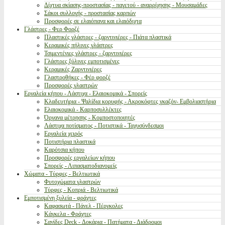
Δίχτυα σκίασης-προστασίας - παγετού - αναρρίχησης - Μουσαμάδες
Σάκοι συλλογής - προστασίας καρπών
Προσφορές σε ελαιόπανα και ελαιόδιχτα
Γλάστρες - Φερ Φορζέ
Πλαστικές γλάστρες - ζαρντινιέρες - Πιάτα πλαστικά
Κεραμικές πήλινες γλάστρες
Τσιμεντένιες γλάστρες - ζαρντινιέρες
Γλάστρες ξύλινες εμποτισμένες
Κεραμικές Ζαρντινιέρες
Γλαστροθήκες - Φέρ φορζέ
Προσφορές γλαστρών
Εργαλεία κήπου - Λάστιχα - Ελαιοκομικά - Σπορείς
Κλαδευτήρια - Ψαλίδια κορυφής - Ακροκόφτες γκαζόν- Εμβολιαστήρια
Ελαιοκομικά - Καρποσυλλέκτες
Όργανα μέτρησης - Κομποστοποιητές
Λάστιχα ποτίσματος - Ποτιστικά - Ταχυσύνδεσμοι
Εργαλεία χειρός
Ποτιστήρια πλαστικά
Καρότσια κήπου
Προσφορές εργαλείων κήπου
Σπορείς - Λιπασματοδιανομείς
Χώματα - Τύρφες - Βελτιωτικά
Φυτοχώματα γλαστρών
Τύρφες - Κοπριά - Βελτιωτικά
Εμποτισμένη ξυλεία - φράχτες
Καφασωτά - Πάνελ - Πέργκολες
Κάγκελα - Φράχτες
Σανίδες Deck - Δοκάρια - Πατήματα - Διάδρομοι