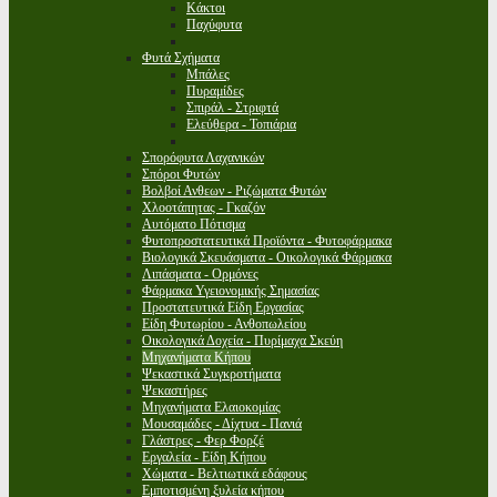
Κάκτοι
Παχύφυτα
Φυτά Σχήματα
Μπάλες
Πυραμίδες
Σπιράλ - Στριφτά
Ελεύθερα - Τοπιάρια
Σπορόφυτα Λαχανικών
Σπόροι Φυτών
Βολβοί Ανθεων - Ριζώματα Φυτών
Χλοοτάπητας - Γκαζόν
Αυτόματο Πότισμα
Φυτοπροστατευτικά Προϊόντα - Φυτοφάρμακα
Βιολογικά Σκευάσματα - Οικολογικά Φάρμακα
Λιπάσματα - Ορμόνες
Φάρμακα Υγειονομικής Σημασίας
Προστατευτικά Είδη Εργασίας
Είδη Φυτωρίου - Ανθοπωλείου
Οικολογικά Δοχεία - Πυρίμαχα Σκεύη
Μηχανήματα Κήπου
Ψεκαστικά Συγκροτήματα
Ψεκαστήρες
Μηχανήματα Ελαιοκομίας
Μουσαμάδες - Δίχτυα - Πανιά
Γλάστρες - Φερ Φορζέ
Εργαλεία - Είδη Κήπου
Χώματα - Βελτιωτικά εδάφους
Εμποτισμένη ξυλεία κήπου