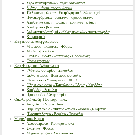
Υγρά απεντομώσεων - Σπρέυ καπνογόνα
Σκόνες - κόκκοι απεντομώσεων
Τζέλ απεντομώσεων - Ετοιμόχρηστα δολώματα gel
Ποντικοφάρμακα - μυοκτόνα - αρουραιοκτόνα
Απωθητικά ζώων - πουλιών - ποντικών - φιδιών
Απωθητικά - βιοκτόνα
Δολωματικοί σταθμοί - κόλλες ποντικών - ποντικοπαγίδες
Κτηνιατρικά
Είδη προστασίας εργαζομένων
Μποτάκια - Γαλότσες - Φόρμες
Μάσκες ψεκασμού
Ιμάντες - Γυαλιά - Ωτασπίδες - Προσωπίδες
Γάντια εργασίας
Είδη Φυτωρίου - Ανθοπωλείου
Γλάστρες φυτωρίου - Σακούλες
Δίσκοι σποράς - Παλετάκια φύτευσης
Γλαστράκια - Υποστρώματα JIFFY
Είδη συσκευασίας - Ταμπελάκια - Ράφιες - Κορδόνια
Κουβάδες - Ζεμπίλια
Προσφορές ειδών φυτωρίου
Οικολογικά σκεύη- Πυρίμαχα - Inox
Ανοξείδωτα δοχεία - Inox
Πυρίμαχα σκεύη - πιθάρια λαδιού - λεκάνες ζυμώματος
Πλαστικά δοχεία - Βαρέλια - Τενεκέδες
Μηχανήματα Κήπου
Αλυσσοπρίονα - Κονταροπρίονα
Σκαπτικά - Φρέζες
Μηχανές γκαζόν - Χλοοκοπτικά