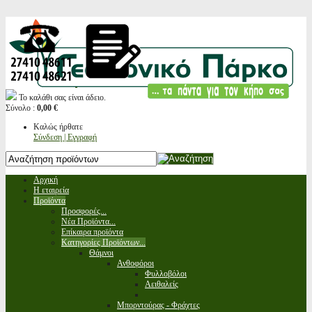
Το καλάθι σας είναι άδειο.
Σύνολο :
0,00 €
Καλώς ήρθατε
Σύνδεση | Εγγραφή
Αρχική
Η εταιρεία
Προϊόντα
Προσφορές...
Νέα Προϊόντα...
Επίκαιρα προϊόντα
Κατηγορίες Προϊόντων...
Θάμνοι
Ανθοφόροι
Φυλλοβόλοι
Αειθαλείς
Μπορντούρας - Φράχτες