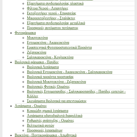
Εξαρτήματα συνδεσμολογίας πλαστικά
Φίλτρα Νερού - Λιπαντήρες
Εκτοξευτήρες νερού - Επιφανείας
Μικροεκτοξευτήρες - Σταλάκτες
Εξαρτήματα συνδεσμολογίας μεταλλικά
Προσφορές αυτόματου ποτίσματος
Φυτοφάρμακα
Μυκητοκτόνα
Εντομοκτόνα - Ακαρεοκτόνα
Ερασιτεχνικά Φυτοπροστατευτικά Προιόντα
Ζιζανιοκτόνα
Σαλιγκαροκτόνα - Κοχλιοκτόνα
Βιολογικά φάρμακα - Παγίδες
Βιολογικά Λιπάσματα
Βιολογικά Εντομοκτόνα - Ακαρεοκτόνα - Σαλιγκαροκτόνα
Βιολογικά προιόντα προστασίας
Βιολογικά Μυκητοκτόνα - Ζιζανιοκτόνα
Βιολογικές Φυτικές Ορμόνες
Βιολογικές Εντομοπαγίδες - Σαλιγκαροπαγίδες - Παγίδες ερπετών -
Κόλλες
Σκευάσματα βιολογικά για απεντομώσεις
Λιπάσματα - Ορμόνες
Κοκκώδη χημικά λιπάσματα
Λιπάσματα υδατοδιαλυτά διαφυλλικά
Ρυθμιστές ανάπτυξης - Ορμόνες
Βελτιωτικά φυτών
Προσφορές λιπασμάτων
Βιοκτόνα - Ποντικοφάρμακα - Απωθητικά