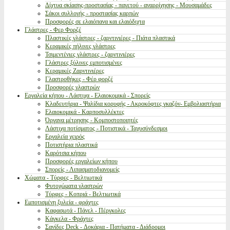
Δίχτυα σκίασης-προστασίας - παγετού - αναρρίχησης - Μουσαμάδες
Σάκοι συλλογής - προστασίας καρπών
Προσφορές σε ελαιόπανα και ελαιόδιχτα
Γλάστρες - Φερ Φορζέ
Πλαστικές γλάστρες - ζαρντινιέρες - Πιάτα πλαστικά
Κεραμικές πήλινες γλάστρες
Τσιμεντένιες γλάστρες - ζαρντινιέρες
Γλάστρες ξύλινες εμποτισμένες
Κεραμικές Ζαρντινιέρες
Γλαστροθήκες - Φέρ φορζέ
Προσφορές γλαστρών
Εργαλεία κήπου - Λάστιχα - Ελαιοκομικά - Σπορείς
Κλαδευτήρια - Ψαλίδια κορυφής - Ακροκόφτες γκαζόν- Εμβολιαστήρια
Ελαιοκομικά - Καρποσυλλέκτες
Όργανα μέτρησης - Κομποστοποιητές
Λάστιχα ποτίσματος - Ποτιστικά - Ταχυσύνδεσμοι
Εργαλεία χειρός
Ποτιστήρια πλαστικά
Καρότσια κήπου
Προσφορές εργαλείων κήπου
Σπορείς - Λιπασματοδιανομείς
Χώματα - Τύρφες - Βελτιωτικά
Φυτοχώματα γλαστρών
Τύρφες - Κοπριά - Βελτιωτικά
Εμποτισμένη ξυλεία - φράχτες
Καφασωτά - Πάνελ - Πέργκολες
Κάγκελα - Φράχτες
Σανίδες Deck - Δοκάρια - Πατήματα - Διάδρομοι