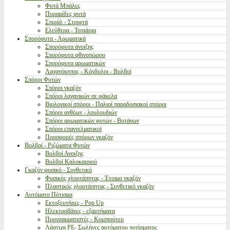
Φυτά Μπάλες
Πυραμίδες φυτά
Σπιράλ - Στριφτά
Ελεύθερα - Τοπιάρια
Σπορόφυτα - Αρωματικά
Σπορόφυτα άνοιξης
Σπορόφυτα φθινοπώρου
Σπορόφυτα αρωματικών
Λαχανόκηπος - Κόνδυλοι - Βολβοί
Σπόροι Φυτών
Σπόροι γκαζόν
Σπόροι λαχανικών σε φάκελα
Βιολογικοί σπόροι - Παλιοί παραδοσιακοί σπόροι
Σπόροι ανθέων - λουλουδιών
Σπόροι αρωματικών φυτών - Βοτάνων
Σπόροι επαγγελματικοί
Προσφορές σπόρων γκαζόν
Βολβοί - Ριζώματα Φυτών
Βολβοί Ανοιξης
Βολβοί Καλοκαιριού
Γκαζόν φυσικό - Συνθετικό
Φυσικός χλοοτάπητας - Έτοιμο γκαζόν
Πλαστικός χλοοτάπητας - Συνθετικό γκαζόν
Αυτόματο Πότισμα
Εκτοξευτήρες - Pop Up
Ηλεκτροβάνες - εξαρτήματα
Προγραμματιστές - Κομπιούτερ
Λάστιχα PE- Σωλήνες αυτόματου ποτίσματος