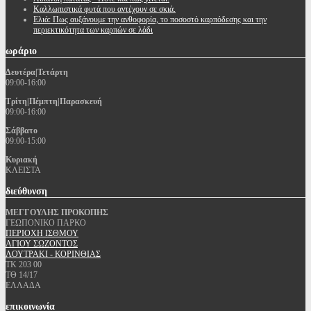
Καλλωπιστικά φυτά που αντέχουν σε σκιά.
Ελιά: Πως αυξάνουμε την ανθοφορία, το ποσοστό καρπόδεσης και την
περιεκτικότητα των καρπών σε λάδι
ωράριο
Δευτέρα|Τετάρτη
09:00-16:00
Τρίτη|Πέμπτη|Παρασκευή
09:00-16:00
Σάββατο
09:00-15:00
Κυριακή
ΚΛΕΙΣΤΑ
διεύθυνση
ΜΕΓΓΟΥΛΗΣ ΠΡΟΚΟΠΗΣ
ΓΕΩΠΟΝΙΚΟ ΠΑΡΚΟ
ΠΕΡΙΟΧΗ ΙΣΘΜΟΥ
ΑΓΙΟΥ ΣΩΖΟΝΤΟΣ
ΛΟΥΤΡΑΚΙ - ΚΟΡΙΝΘΙΑΣ
ΤΚ 203 00
ΤΘ 14/17
ΕΛΛΑΔΑ
επικοινωνία