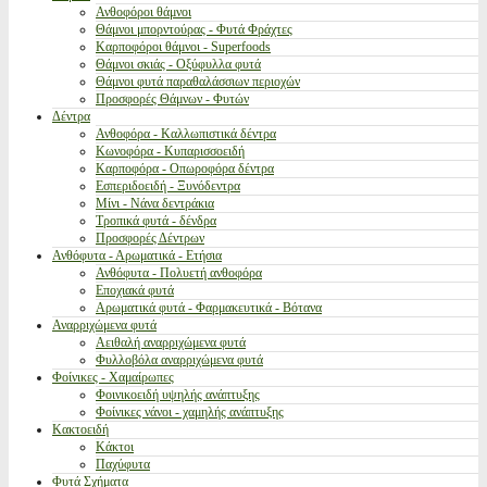
Ανθοφόροι θάμνοι
Θάμνοι μπορντούρας - Φυτά Φράχτες
Καρποφόροι θάμνοι - Superfoods
Θάμνοι σκιάς - Οξύφυλλα φυτά
Θάμνοι φυτά παραθαλάσσιων περιοχών
Προσφορές Θάμνων - Φυτών
Δέντρα
Ανθοφόρα - Καλλωπιστικά δέντρα
Κωνοφόρα - Κυπαρισσοειδή
Καρποφόρα - Οπωροφόρα δέντρα
Εσπεριδοειδή - Ξυνόδεντρα
Μίνι - Νάνα δεντράκια
Τροπικά φυτά - δένδρα
Προσφορές Δέντρων
Ανθόφυτα - Αρωματικά - Ετήσια
Ανθόφυτα - Πολυετή ανθοφόρα
Εποχιακά φυτά
Αρωματικά φυτά - Φαρμακευτικά - Βότανα
Αναρριχώμενα φυτά
Αειθαλή αναρριχώμενα φυτά
Φυλλοβόλα αναρριχώμενα φυτά
Φοίνικες - Χαμαίρωπες
Φοινικοειδή υψηλής ανάπτυξης
Φοίνικες νάνοι - χαμηλής ανάπτυξης
Κακτοειδή
Κάκτοι
Παχύφυτα
Φυτά Σχήματα