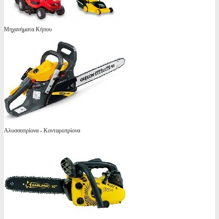
Μηχανήματα Κήπου
Αλυσσοπρίονα - Κονταροπρίονα