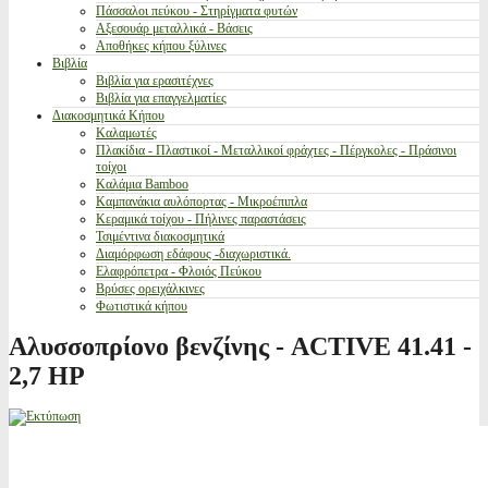
Πάσσαλοι πεύκου - Στηρίγματα φυτών
Αξεσουάρ μεταλλικά - Βάσεις
Αποθήκες κήπου ξύλινες
Βιβλία
Βιβλία για ερασιτέχνες
Βιβλία για επαγγελματίες
Διακοσμητικά Κήπου
Καλαμωτές
Πλακίδια - Πλαστικοί - Μεταλλικοί φράχτες - Πέργκολες - Πράσινοι
τοίχοι
Καλάμια Bamboo
Καμπανάκια αυλόπορτας - Μικροέπιπλα
Κεραμικά τοίχου - Πήλινες παραστάσεις
Τσιμέντινα διακοσμητικά
Διαμόρφωση εδάφους -διαχωριστικά.
Ελαφρόπετρα - Φλοιός Πεύκου
Βρύσες ορειχάλκινες
Φωτιστικά κήπου
Αλυσσοπρίονο βενζίνης - ACTIVE 41.41 -
2,7 HP