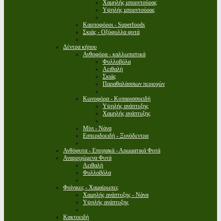
Χαμηλής μπορντούρας
Υψηλής μπορντούρας
Καρποφόροι - Superfoods
Σκιάς - Οξύφυλλα φυτά
Δέντρα κήπου
Ανθοφόρα - καλλωπιστικά
Φυλλοβόλα
Αειθαλή
Σκιάς
Παραθαλάσσιων περιοχών
Κωνοφόρα - Κυπαρισσοειδή
Υψηλής ανάπτυξης
Χαμηλής ανάπτυξης
Μίνι - Νάνα
Εσπεριδοειδή - Ξυνόδεντρα
Ανθόφυτα - Εποχιακά - Αρωματικά Φυτά
Αναρριχώμενα Φυτά
Αειθαλή
Φυλλοβόλα
Φοίνικες - Χαμαίρωπες
Χαμηλής ανάπτυξης - Νάνα
Υψηλής ανάπτυξης
Κακτοειδή