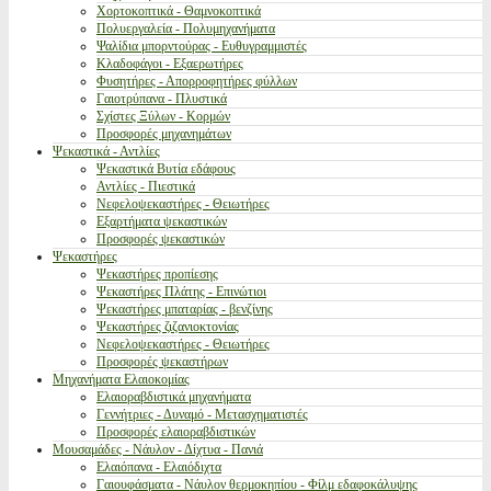
Χορτοκοπτικά - Θαμνοκοπτικά
Πολυεργαλεία - Πολυμηχανήματα
Ψαλίδια μπορντούρας - Ευθυγραμμιστές
Κλαδοφάγοι - Εξαερωτήρες
Φυσητήρες - Απορροφητήρες φύλλων
Γαιοτρύπανα - Πλυστικά
Σχίστες Ξύλων - Κορμών
Προσφορές μηχανημάτων
Ψεκαστικά - Αντλίες
Ψεκαστικά Βυτία εδάφους
Αντλίες - Πιεστικά
Νεφελοψεκαστήρες - Θειωτήρες
Εξαρτήματα ψεκαστικών
Προσφορές ψεκαστικών
Ψεκαστήρες
Ψεκαστήρες προπίεσης
Ψεκαστήρες Πλάτης - Επινώτιοι
Ψεκαστήρες μπαταρίας - βενζίνης
Ψεκαστήρες ζιζανιοκτονίας
Νεφελοψεκαστήρες - Θειωτήρες
Προσφορές ψεκαστήρων
Μηχανήματα Ελαιοκομίας
Ελαιοραβδιστικά μηχανήματα
Γεννήτριες - Δυναμό - Μετασχηματιστές
Προσφορές ελαιοραβδιστικών
Μουσαμάδες - Νάυλον - Δίχτυα - Πανιά
Ελαιόπανα - Ελαιόδιχτα
Γαιουφάσματα - Νάυλον θερμοκηπίου - Φίλμ εδαφοκάλυψης