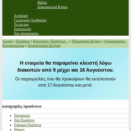
Βιβλία
Διακοσμητικά Κήπου
Χονδρική
Γεωπονικές Συμβουλές
Τα νέα μας
Επικοινωνία
Που βρισκόμαστε
Αρχική
»
Προϊόντα
»
Κατηγορίες Προϊόντων...
»
Μηχανήματα Κήπου
»
Αλυσσοπρίονα -
Κονταροπρίονα
»
Αλυσσοπρίονα βενζίνης
Η εταιρεία θα παραμείνει κλειστή λόγω
διακοπών από 9 μέχρι και 16 Αυγούστου.
Οι παραγγελίες που θα προκύψουν θα εκτελεστούν
από 17 Αυγούστου και μετά.
κατηγορίες
προιόντων
Προσφορές
Νέα Προϊόντα
Επίκαιρα Προϊόντα
Θάμνοι