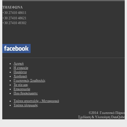
ΤΗΛΕΦΩΝΑ
+30 27410 48611
+30 27410 48621
+30 27410 49302
Αρχική
Η εταιρεία
Προϊόντα
Χονδρική
Γεωπονικές Συμβουλές
Τα νέα μας
Επικοινωνία
Που βρισκόμαστε
Τρόποι αποστολής - Μεταφορικά
Τρόποι πληρωμής
©2014 Γεωπονικό Πάρκο
Σχεδίαση & Υλοποίηση DataQube