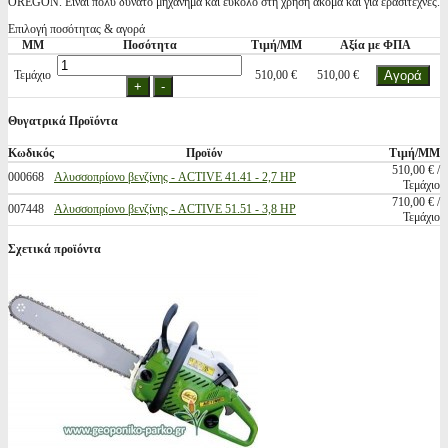
OREGON. Ειναι πολύ δυνατό μηχάνημα και εύκολο στη χρήση ακόμα και για ερασιτέχνες.
Επιλογή ποσότητας & αγορά
ΜΜ
Ποσότητα
Τιμή/ΜΜ
Αξία με ΦΠΑ
Τεμάχιο
510,00 €
510,00 €
Θυγατρικά Προϊόντα
Κωδικός
Προϊόν
Τιμή/ΜΜ
510,00 € /
000668
Αλυσσοπρίονο βενζίνης - ACTIVE 41.41 - 2,7 HP
Τεμάχιο
710,00 € /
007448
Αλυσσοπρίονο βενζίνης - ACTIVE 51.51 - 3,8 HP
Τεμάχιο
Σχετικά προϊόντα