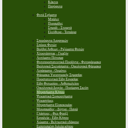
Κάκτοι
Παχύφυτα
Φυτά Σχήματα
Μπάλες
Πυραμίδες
Σπιράλ - Στριφτά
Ελεύθερα - Τοπιάρια
Σπορόφυτα Λαχανικών
Σπόροι Φυτών
Βολβοί Ανθεων - Ριζώματα Φυτών
Χλοοτάπητας - Γκαζόν
Αυτόματο Πότισμα
Φυτοπροστατευτικά Προϊόντα - Φυτοφάρμακα
Βιολογικά Σκευάσματα - Οικολογικά Φάρμακα
Λιπάσματα - Ορμόνες
Φάρμακα Υγειονομικής Σημασίας
Προστατευτικά Είδη Εργασίας
Είδη Φυτωρίου - Ανθοπωλείου
Οικολογικά Δοχεία - Πυρίμαχα Σκεύη
Μηχανήματα Κήπου
Ψεκαστικά Συγκροτήματα
Ψεκαστήρες
Μηχανήματα Ελαιοκομίας
Μουσαμάδες - Δίχτυα - Πανιά
Γλάστρες - Φερ Φορζέ
Εργαλεία - Είδη Κήπου
Χώματα - Βελτιωτικά εδάφους
Εμποτισμένη ξυλεία κήπου