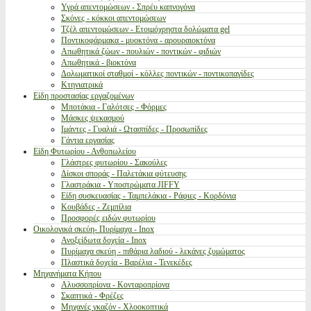
Υγρά απεντομώσεων - Σπρέυ καπνογόνα
Σκόνες - κόκκοι απεντομώσεων
Τζέλ απεντομώσεων - Ετοιμόχρηστα δολώματα gel
Ποντικοφάρμακα - μυοκτόνα - αρουραιοκτόνα
Απωθητικά ζώων - πουλιών - ποντικών - φιδιών
Απωθητικά - βιοκτόνα
Δολωματικοί σταθμοί - κόλλες ποντικών - ποντικοπαγίδες
Κτηνιατρικά
Είδη προστασίας εργαζομένων
Μποτάκια - Γαλότσες - Φόρμες
Μάσκες ψεκασμού
Ιμάντες - Γυαλιά - Ωτασπίδες - Προσωπίδες
Γάντια εργασίας
Είδη Φυτωρίου - Ανθοπωλείου
Γλάστρες φυτωρίου - Σακούλες
Δίσκοι σποράς - Παλετάκια φύτευσης
Γλαστράκια - Υποστρώματα JIFFY
Είδη συσκευασίας - Ταμπελάκια - Ράφιες - Κορδόνια
Κουβάδες - Ζεμπίλια
Προσφορές ειδών φυτωρίου
Οικολογικά σκεύη- Πυρίμαχα - Inox
Ανοξείδωτα δοχεία - Inox
Πυρίμαχα σκεύη - πιθάρια λαδιού - λεκάνες ζυμώματος
Πλαστικά δοχεία - Βαρέλια - Τενεκέδες
Μηχανήματα Κήπου
Αλυσσοπρίονα - Κονταροπρίονα
Σκαπτικά - Φρέζες
Μηχανές γκαζόν - Χλοοκοπτικά