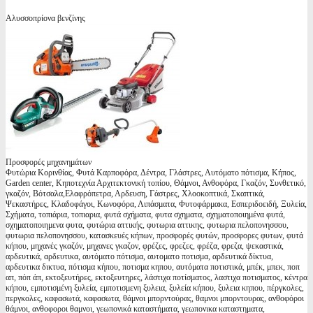
Αλυσσοπρίονα βενζίνης
Προσφορές μηχανημάτων
Φυτώρια Κορινθίας, Φυτά Καρποφόρα, Δέντρα, Γλάστρες, Αυτόματο πότισμα, Κήπος,
Garden center, Κηποτεχνία Αρχιτεκτονική τοπίου, Θάμνοι, Ανθοφόρα, Γκαζόν, Συνθετικό,
γκαζόν, Βότσαλα,Ελαφρόπετρα, Αρδευση, Γάστρες, Χλοοκοπτικά, Σκαπτικά,
Ψεκαστήρες, Κλαδοφάγοι, Κωνοφόρα, Λιπάσματα, Φυτοφάρμακα, Εσπεριδοειδή, Ξυλεία,
Σχήματα, τοπιάρια, τοπιαρια, φυτά σχήματα, φυτα σχηματα, σχηματοποιημένα φυτά,
σχηματοποιημενα φυτα, φυτώρια αττικής, φυτωρια αττικης, φυτωρια πελοπονησσου,
φυτωρια πελοπονησσου, κατασκευές κήπων, προσφορές φυτών, προσφορες φυτων, φυτά
κήπου, μηχανές γκαζόν, μηχανες γκαζον, φρέζες, φρεζες, φρέζα, φρεζα, ψεκαστικά,
αρδευτικά, αρδευτικα, αυτόματο πότισμα, αυτοματο ποτισμα, αρδευτικά δίκτυα,
αρδευτικα δικτυα, πότισμα κήπου, ποτισμα κηπου, αυτόματα ποτιστικά, μπέκ, μπεκ, ποπ
απ, πόπ άπ, εκτοξευτήρες, εκτοξευτηρες, λάστιχα ποτίσματος, λαστιχα ποτισματος, κέντρα
κήπου, εμποτισμένη ξυλεία, εμποτισμενη ξυλεια, ξυλεία κήπου, ξυλεια κηπου, πέργκολες,
περγκολες, καφασωτά, καφασωτα, θάμνοι μπορντούρας, θαμνοι μπορντουρας, ανθοφόροι
θάμνοι, ανθοφοροι θαμνοι, γεωπονικά καταστήματα, γεωπονικα καταστηματα,