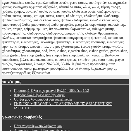
εγκυκλοπαίδεια φυτών, εγκυκλοπαιδεια φυτών, φωτο φυτων, φωτό φυτών, φωτογραφίες
φυτών, φωτογραφιες φυτων, οξύφυλλα, οξυφυλλα φυτα, χώμα, χωμα, τύρφη, τυρφη,
χούμος, χουμος, οργανική ουσία, οργανικη ουσια, κλαδεμένα φυτά, κλαδεμενα φυτα,
τσάπα, τσαπα, φτυάρι, φτυαρι, τσάπα, τσαπα, κλαδευτήρι, κλαδευτήρια, κλαδευτηρι,
ψαλίδια κλαδέματος, ψαλίδι κλαδέματος, ψαλιδι κλαδεματος, ψαλιδια κλαδεματος,
μπορντουροψάλιδα, μπορντουροψαλιδο, μεσηνέζα, μεσηνεζα, ακροκόπτης, ακροκόπτης,
τρίμερ, τριμερ, τρίμμερ, τριμμερ, θαμνοκοπτικό, θαμνοκοπτικο, ευθυγραμμιστης,
ευθυγραμμιστής, κλαδοφάγος, κλαδοφαγος, θρυμματιστής κλαδιών, θρυμματιστης
κλαδιων, ψεκαστικά συγκροτήματα, ψεκαστικα συγκροτηματα, ψεκαστικά, ψεκαστικα,
ψεκαστήρες, ψεκαστηρες, ψεκαστήρι, ψεκαστηρι, ψεκαστήρες προπίεσης, ψεκαστηρες
προπιεσης, έτοιμος χλοοτάπητας, ετοιμος χλοοταπητας, έτοιμο γκαζόν, ετοιμο γκαζον,
χλοοτάπητας, χλοοταπητας, sod, lawn, e shop, e garden shop, e shop garden, garden shop,
shop garden, free shop garden, free shop, e free shop, βιολογικη ντοματα, βιολογικα
σπορόφυτα, βελτιωτικα σκευασματα, ορμονες φυτων, εκτοξευτηρες τσαφ-τσαφ, μειγμα
γκαζον, ακαρεοκτόνα, λιπασμα 20-20-20, 30-10-10, βιολογικη προστασία φυτων,
πατατοσπορος, σακοι μανιταριών, μουσαμάδες, διχτυά σκίασης λαχανικών, pop-up
γραναζωτα γηπέδων, ζιζανιοκτόνα
τα
νέα μας
Προσφορά: Όλοι οι χειμερινοί Βολβόι -50% έως 15/2
Φειγιόα: Καλλιέργεια απο ''χρυσάφι''
Oι νέοι μας λογαριασμοί στα social media
ΓΚΙΝΓΚΟ ΜΠΙΛΟΜΠΑ - ΤΟ ΔΕΝΤΡΟ ΜΕ ΤΙΣ ΘΕΡΑΠΕΥΤΙΚΕΣ
ΙΔΙΟΤΗΤΕΣ
γεωπονικές
συμβουλές
Πότε να φυτέψω την λεβάντα μου ;
Λίπανση πατάτας - Πότε και πώς γίνεται.