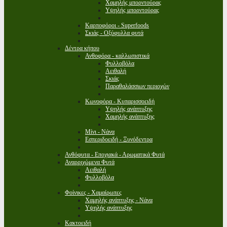
Χαμηλής μπορντούρας
Υψηλής μπορντούρας
Καρποφόροι - Superfoods
Σκιάς - Οξύφυλλα φυτά
Δέντρα κήπου
Ανθοφόρα - καλλωπιστικά
Φυλλοβόλα
Αειθαλή
Σκιάς
Παραθαλάσσιων περιοχών
Κωνοφόρα - Κυπαρισσοειδή
Υψηλής ανάπτυξης
Χαμηλής ανάπτυξης
Μίνι - Νάνα
Εσπεριδοειδή - Ξυνόδεντρα
Ανθόφυτα - Εποχιακά - Αρωματικά Φυτά
Αναρριχώμενα Φυτά
Αειθαλή
Φυλλοβόλα
Φοίνικες - Χαμαίρωπες
Χαμηλής ανάπτυξης - Νάνα
Υψηλής ανάπτυξης
Κακτοειδή