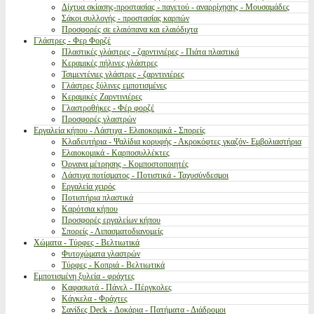
Δίχτυα σκίασης-προστασίας - παγετού - αναρρίχησης - Μουσαμάδες
Σάκοι συλλογής - προστασίας καρπών
Προσφορές σε ελαιόπανα και ελαιόδιχτα
Γλάστρες - Φερ Φορζέ
Πλαστικές γλάστρες - ζαρντινιέρες - Πιάτα πλαστικά
Κεραμικές πήλινες γλάστρες
Τσιμεντένιες γλάστρες - ζαρντινιέρες
Γλάστρες ξύλινες εμποτισμένες
Κεραμικές Ζαρντινιέρες
Γλαστροθήκες - Φέρ φορζέ
Προσφορές γλαστρών
Εργαλεία κήπου - Λάστιχα - Ελαιοκομικά - Σπορείς
Κλαδευτήρια - Ψαλίδια κορυφής - Ακροκόφτες γκαζόν- Εμβολιαστήρια
Ελαιοκομικά - Καρποσυλλέκτες
Όργανα μέτρησης - Κομποστοποιητές
Λάστιχα ποτίσματος - Ποτιστικά - Ταχυσύνδεσμοι
Εργαλεία χειρός
Ποτιστήρια πλαστικά
Καρότσια κήπου
Προσφορές εργαλείων κήπου
Σπορείς - Λιπασματοδιανομείς
Χώματα - Τύρφες - Βελτιωτικά
Φυτοχώματα γλαστρών
Τύρφες - Κοπριά - Βελτιωτικά
Εμποτισμένη ξυλεία - φράχτες
Καφασωτά - Πάνελ - Πέργκολες
Κάγκελα - Φράχτες
Σανίδες Deck - Δοκάρια - Πατήματα - Διάδρομοι