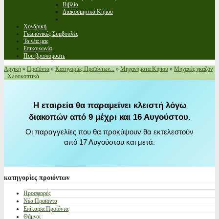
Βιβλία
Διακοσμητικά Κήπου
Χονδρική
Γεωπονικές Συμβουλές
Τα νέα μας
Επικοινωνία
Που βρισκόμαστε
Αρχική
»
Προϊόντα
»
Κατηγορίες Προϊόντων...
»
Μηχανήματα Κήπου
»
Μηχανές γκαζόν
- Χλοοκοπτικά
Η εταιρεία θα παραμείνει κλειστή λόγω
διακοπών από 9 μέχρι και 16 Αυγούστου.
Οι παραγγελίες που θα προκύψουν θα εκτελεστούν
από 17 Αυγούστου και μετά.
κατηγορίες
προιόντων
Προσφορές
Νέα Προϊόντα
Επίκαιρα Προϊόντα
Θάμνοι