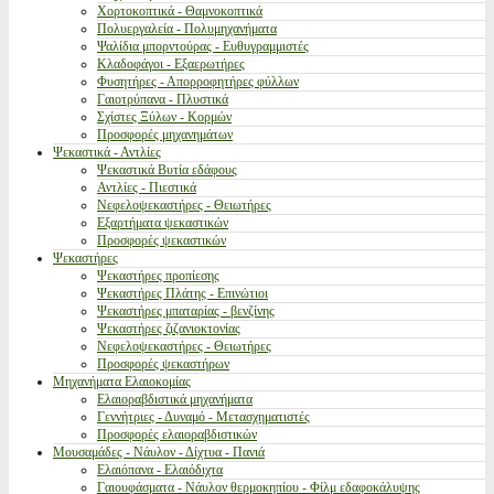
Χορτοκοπτικά - Θαμνοκοπτικά
Πολυεργαλεία - Πολυμηχανήματα
Ψαλίδια μπορντούρας - Ευθυγραμμιστές
Κλαδοφάγοι - Εξαερωτήρες
Φυσητήρες - Απορροφητήρες φύλλων
Γαιοτρύπανα - Πλυστικά
Σχίστες Ξύλων - Κορμών
Προσφορές μηχανημάτων
Ψεκαστικά - Αντλίες
Ψεκαστικά Βυτία εδάφους
Αντλίες - Πιεστικά
Νεφελοψεκαστήρες - Θειωτήρες
Εξαρτήματα ψεκαστικών
Προσφορές ψεκαστικών
Ψεκαστήρες
Ψεκαστήρες προπίεσης
Ψεκαστήρες Πλάτης - Επινώτιοι
Ψεκαστήρες μπαταρίας - βενζίνης
Ψεκαστήρες ζιζανιοκτονίας
Νεφελοψεκαστήρες - Θειωτήρες
Προσφορές ψεκαστήρων
Μηχανήματα Ελαιοκομίας
Ελαιοραβδιστικά μηχανήματα
Γεννήτριες - Δυναμό - Μετασχηματιστές
Προσφορές ελαιοραβδιστικών
Μουσαμάδες - Νάυλον - Δίχτυα - Πανιά
Ελαιόπανα - Ελαιόδιχτα
Γαιουφάσματα - Νάυλον θερμοκηπίου - Φίλμ εδαφοκάλυψης