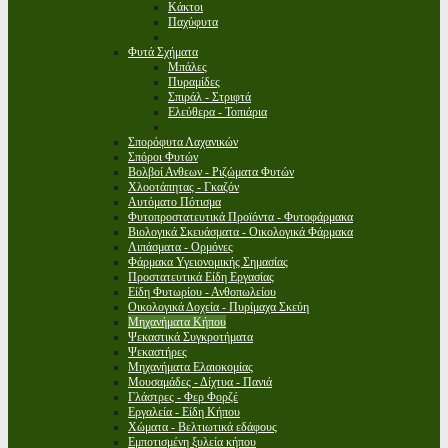
Κάκτοι
Παχύφυτα
Φυτά Σχήματα
Μπάλες
Πυραμίδες
Σπιράλ - Στριφτά
Ελεύθερα - Τοπιάρια
Σπορόφυτα Λαχανικών
Σπόροι Φυτών
Βολβοί Ανθεων - Ριζώματα Φυτών
Χλοοτάπητας - Γκαζόν
Αυτόματο Πότισμα
Φυτοπροστατευτικά Προϊόντα - Φυτοφάρμακα
Βιολογικά Σκευάσματα - Οικολογικά Φάρμακα
Λιπάσματα - Ορμόνες
Φάρμακα Υγειονομικής Σημασίας
Προστατευτικά Είδη Εργασίας
Είδη Φυτωρίου - Ανθοπωλείου
Οικολογικά Δοχεία - Πυρίμαχα Σκεύη
Μηχανήματα Κήπου
Ψεκαστικά Συγκροτήματα
Ψεκαστήρες
Μηχανήματα Ελαιοκομίας
Μουσαμάδες - Δίχτυα - Πανιά
Γλάστρες - Φερ Φορζέ
Εργαλεία - Είδη Κήπου
Χώματα - Βελτιωτικά εδάφους
Εμποτισμένη ξυλεία κήπου