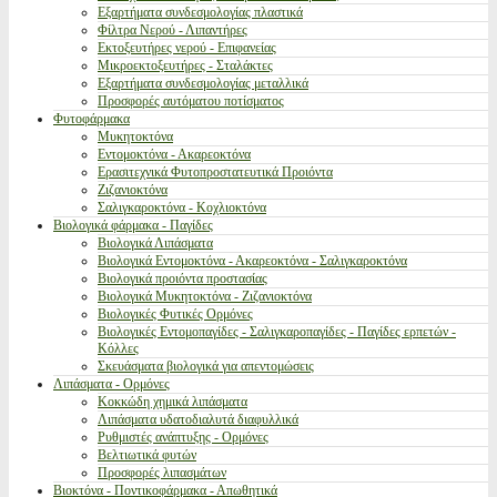
Εξαρτήματα συνδεσμολογίας πλαστικά
Φίλτρα Νερού - Λιπαντήρες
Εκτοξευτήρες νερού - Επιφανείας
Μικροεκτοξευτήρες - Σταλάκτες
Εξαρτήματα συνδεσμολογίας μεταλλικά
Προσφορές αυτόματου ποτίσματος
Φυτοφάρμακα
Μυκητοκτόνα
Εντομοκτόνα - Ακαρεοκτόνα
Ερασιτεχνικά Φυτοπροστατευτικά Προιόντα
Ζιζανιοκτόνα
Σαλιγκαροκτόνα - Κοχλιοκτόνα
Βιολογικά φάρμακα - Παγίδες
Βιολογικά Λιπάσματα
Βιολογικά Εντομοκτόνα - Ακαρεοκτόνα - Σαλιγκαροκτόνα
Βιολογικά προιόντα προστασίας
Βιολογικά Μυκητοκτόνα - Ζιζανιοκτόνα
Βιολογικές Φυτικές Ορμόνες
Βιολογικές Εντομοπαγίδες - Σαλιγκαροπαγίδες - Παγίδες ερπετών -
Κόλλες
Σκευάσματα βιολογικά για απεντομώσεις
Λιπάσματα - Ορμόνες
Κοκκώδη χημικά λιπάσματα
Λιπάσματα υδατοδιαλυτά διαφυλλικά
Ρυθμιστές ανάπτυξης - Ορμόνες
Βελτιωτικά φυτών
Προσφορές λιπασμάτων
Βιοκτόνα - Ποντικοφάρμακα - Απωθητικά