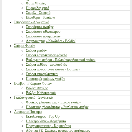
Φυτά Μπάλες
Πυραμίδες φυτά
Σπιράλ - Στριφτά
Ελεύθερα - Τοπιάρια
Σπορόφυτα - Αρωματικά
Σπορόφυτα άνοιξης
Σπορόφυτα φθινοπώρου
Σπορόφυτα αρωματικών
Λαχανόκηπος - Κόνδυλοι - Βολβοί
Σπόροι Φυτών
Σπόροι γκαζόν
Σπόροι λαχανικών σε φάκελα
Βιολογικοί σπόροι - Παλιοί παραδοσιακοί σπόροι
Σπόροι ανθέων - λουλουδιών
Σπόροι αρωματικών φυτών - Βοτάνων
Σπόροι επαγγελματικοί
Προσφορές σπόρων γκαζόν
Βολβοί - Ριζώματα Φυτών
Βολβοί Ανοιξης
Βολβοί Καλοκαιριού
Γκαζόν φυσικό - Συνθετικό
Φυσικός χλοοτάπητας - Έτοιμο γκαζόν
Πλαστικός χλοοτάπητας - Συνθετικό γκαζόν
Αυτόματο Πότισμα
Εκτοξευτήρες - Pop Up
Ηλεκτροβάνες - εξαρτήματα
Προγραμματιστές - Κομπιούτερ
Λάστιχα PE- Σωλήνες αυτόματου ποτίσματος