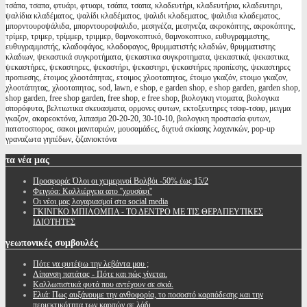
τσάπα, τσαπα, φτυάρι, φτυαρι, τσάπα, τσαπα, κλαδευτήρι, κλαδευτήρια, κλαδευτηρι,
ψαλίδια κλαδέματος, ψαλίδι κλαδέματος, ψαλιδι κλαδεματος, ψαλιδια κλαδεματος,
μπορντουροψάλιδα, μπορντουροψαλιδο, μεσηνέζα, μεσηνεζα, ακροκόπτης, ακροκόπτης,
τρίμερ, τριμερ, τρίμμερ, τριμμερ, θαμνοκοπτικό, θαμνοκοπτικο, ευθυγραμμιστης,
ευθυγραμμιστής, κλαδοφάγος, κλαδοφαγος, θρυμματιστής κλαδιών, θρυμματιστης
κλαδιων, ψεκαστικά συγκροτήματα, ψεκαστικα συγκροτηματα, ψεκαστικά, ψεκαστικα,
ψεκαστήρες, ψεκαστηρες, ψεκαστήρι, ψεκαστηρι, ψεκαστήρες προπίεσης, ψεκαστηρες
προπιεσης, έτοιμος χλοοτάπητας, ετοιμος χλοοταπητας, έτοιμο γκαζόν, ετοιμο γκαζον,
χλοοτάπητας, χλοοταπητας, sod, lawn, e shop, e garden shop, e shop garden, garden shop,
shop garden, free shop garden, free shop, e free shop, βιολογικη ντοματα, βιολογικα
σπορόφυτα, βελτιωτικα σκευασματα, ορμονες φυτων, εκτοξευτηρες τσαφ-τσαφ, μειγμα
γκαζον, ακαρεοκτόνα, λιπασμα 20-20-20, 30-10-10, βιολογικη προστασία φυτων,
πατατοσπορος, σακοι μανιταριών, μουσαμάδες, διχτυά σκίασης λαχανικών, pop-up
γραναζωτα γηπέδων, ζιζανιοκτόνα
τα
νέα μας
Προσφορά: Όλοι οι χειμερινοί Βολβόι -50% έως 15/2
Φειγιόα: Καλλιέργεια απο ''χρυσάφι''
Oι νέοι μας λογαριασμοί στα social media
ΓΚΙΝΓΚΟ ΜΠΙΛΟΜΠΑ - ΤΟ ΔΕΝΤΡΟ ΜΕ ΤΙΣ ΘΕΡΑΠΕΥΤΙΚΕΣ
ΙΔΙΟΤΗΤΕΣ
γεωπονικές
συμβουλές
Πότε να φυτέψω την λεβάντα μου ;
Λίπανση πατάτας - Πότε και πώς γίνεται.
Καλλωπιστικά φυτά που αντέχουν σε σκιά.
Ελιά: Πως αυξάνουμε την ανθοφορία, το ποσοστό καρπόδεσης και την
περιεκτικότητα των καρπών σε λάδι