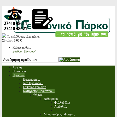
Το καλάθι σας είναι άδειο.
Σύνολο :
0,00 €
Καλώς ήρθατε
Σύνδεση | Εγγραφή
Αρχική
Η εταιρεία
Προϊόντα
Προσφορές...
Νέα Προϊόντα...
Επίκαιρα προϊόντα
Κατηγορίες Προϊόντων...
Θάμνοι
Ανθοφόροι
Φυλλοβόλοι
Αειθαλείς
Μπορντούρας - Φράχτες