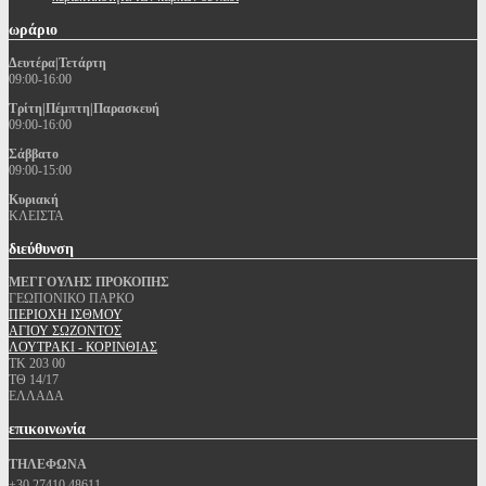
ωράριο
Δευτέρα|Τετάρτη
09:00-16:00
Τρίτη|Πέμπτη|Παρασκευή
09:00-16:00
Σάββατο
09:00-15:00
Κυριακή
ΚΛΕΙΣΤΑ
διεύθυνση
ΜΕΓΓΟΥΛΗΣ ΠΡΟΚΟΠΗΣ
ΓΕΩΠΟΝΙΚΟ ΠΑΡΚΟ
ΠΕΡΙΟΧΗ ΙΣΘΜΟΥ
ΑΓΙΟΥ ΣΩΖΟΝΤΟΣ
ΛΟΥΤΡΑΚΙ - ΚΟΡΙΝΘΙΑΣ
ΤΚ 203 00
ΤΘ 14/17
ΕΛΛΑΔΑ
επικοινωνία
ΤΗΛΕΦΩΝΑ
+30 27410 48611