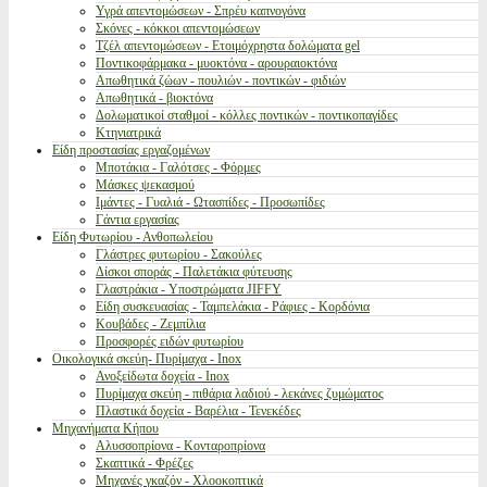
Υγρά απεντομώσεων - Σπρέυ καπνογόνα
Σκόνες - κόκκοι απεντομώσεων
Τζέλ απεντομώσεων - Ετοιμόχρηστα δολώματα gel
Ποντικοφάρμακα - μυοκτόνα - αρουραιοκτόνα
Απωθητικά ζώων - πουλιών - ποντικών - φιδιών
Απωθητικά - βιοκτόνα
Δολωματικοί σταθμοί - κόλλες ποντικών - ποντικοπαγίδες
Κτηνιατρικά
Είδη προστασίας εργαζομένων
Μποτάκια - Γαλότσες - Φόρμες
Μάσκες ψεκασμού
Ιμάντες - Γυαλιά - Ωτασπίδες - Προσωπίδες
Γάντια εργασίας
Είδη Φυτωρίου - Ανθοπωλείου
Γλάστρες φυτωρίου - Σακούλες
Δίσκοι σποράς - Παλετάκια φύτευσης
Γλαστράκια - Υποστρώματα JIFFY
Είδη συσκευασίας - Ταμπελάκια - Ράφιες - Κορδόνια
Κουβάδες - Ζεμπίλια
Προσφορές ειδών φυτωρίου
Οικολογικά σκεύη- Πυρίμαχα - Inox
Ανοξείδωτα δοχεία - Inox
Πυρίμαχα σκεύη - πιθάρια λαδιού - λεκάνες ζυμώματος
Πλαστικά δοχεία - Βαρέλια - Τενεκέδες
Μηχανήματα Κήπου
Αλυσσοπρίονα - Κονταροπρίονα
Σκαπτικά - Φρέζες
Μηχανές γκαζόν - Χλοοκοπτικά