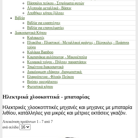
Πάσσαλοι πεύκου - Στηρίγματα φυτών
Αξεσουάρ μεταλλικά - Βάσεις
Αποθήκες κήπου ξύλινες
Βιβλία
Βιβλία για ερασιτέχνες
Βιβλία για επαγγελματίες
Διακοσμητικά Κήπου
Καλαμωτές
Πλακίδια - Πλαστικοί - Μεταλλικοί φράχτες - Πέργκολες - Πράσινοι
τοίχοι
Καλάμια Bamboo
Καμπανάκια αυλόπορτας - Μικροέπιπλα
Κεραμικά τοίχου - Πήλινες παραστάσεις
Τσιμέντινα διακοσμητικά
Διαμόρφωση εδάφους -διαχωριστικά.
Ελαφρόπετρα - Φλοιός Πεύκου
Βρύσες ορειχάλκινες
Φωτιστικά κήπου
Ηλεκτρικά χλοοκοπτικά - μπαταρίας
Ηλεκτρικές χλοοκοτπτικές μηχανές και μηχανες με μπαταρία
λιθίου, κατάλληλες για μικρές και μέτριες εκτάσεις γκαζόν.
Απεικόνιση προϊόντων 1 - 7 από 7
ανά σελίδα