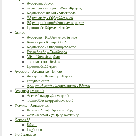
Ανθοφόροι θάμνοι
Θάμνοι μπορντούρας - Φυτά Φράχτες
Καρποφόροι θάμνοι - Superfoods
Θάμνοι σκιάς - Οξύφυλλα φυτά
Θάμνοι φυτά παραθαλάσσιων περιοχών
Προσφορές Θάμνων - Φυτών
Δέντρα
Ανθοφόρα - Καλλωπιστικά δέντρα
Κωνοφόρα - Κυπαρισσοειδή
Καρποφόρα - Οπωροφόρα δέντρα
Εσπεριδοειδή - Ξυνόδεντρα
Μίνι - Νάνα δεντράκια
Τροπικά φυτά - δένδρα
Προσφορές Δέντρων
Ανθόφυτα - Αρωματικά - Ετήσια
Ανθόφυτα - Πολυετή ανθοφόρα
Εποχιακά φυτά
Αρωματικά φυτά - Φαρμακευτικά - Βότανα
Αναρριχώμενα φυτά
Αειθαλή αναρριχώμενα φυτά
Φυλλοβόλα αναρριχώμενα φυτά
Φοίνικες - Χαμαίρωπες
Φοινικοειδή υψηλής ανάπτυξης
Φοίνικες νάνοι - χαμηλής ανάπτυξης
Κακτοειδή
Κάκτοι
Παχύφυτα
Φυτά Σχήματα