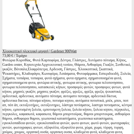
Χλοοκοπτική ηλεκτρική μηχανή | Gardener 900Watt
73,00 € / Τεμάχιο
Φυτώρια Κορινθίας, Φυτά Καρποφόρα, Δέντρα, Γλάστρες, Αυτόματο πότισμα, Κήπος,
Garden center, Κηποτεχνία Αρχιτεκτονική τοπίου, Θάμνοι, Ανθοφόρα, Γκαζόν, Συνθετικό,
γκαζόν, Βότσαλα,Ελαφρόπετρα, Αρδευση, Γάστρες, Χλοοκοπτικά, Σκαπτικά,
Ψεκαστήρες, Κλαδοφάγοι, Κωνοφόρα, Λιπάσματα, Φυτοφάρμακα, Εσπεριδοειδή, Ξυλεία,
Σχήματα, τοπιάρια, τοπιαρια, φυτά σχήματα, φυτα σχηματα, σχηματοποιημένα φυτά,
σχηματοποιημενα φυτα, φυτώρια αττικής, φυτωρια αττικης, φυτωρια πελοπονησσου,
φυτωρια πελοπονησσου, κατασκευές κήπων, προσφορές φυτών, προσφορες φυτων, φυτά
κήπου, μηχανές γκαζόν, μηχανες γκαζον, φρέζες, φρεζες, φρέζα, φρεζα, ψεκαστικά,
αρδευτικά, αρδευτικα, αυτόματο πότισμα, αυτοματο ποτισμα, αρδευτικά δίκτυα,
αρδευτικα δικτυα, πότισμα κήπου, ποτισμα κηπου, αυτόματα ποτιστικά, μπέκ, μπεκ, ποπ
απ, πόπ άπ, εκτοξευτήρες, εκτοξευτηρες, λάστιχα ποτίσματος, λαστιχα ποτισματος, κέντρα
κήπου, εμποτισμένη ξυλεία, εμποτισμενη ξυλεια, ξυλεία κήπου, ξυλεια κηπου, πέργκολες,
περγκολες, καφασωτά, καφασωτα, θάμνοι μπορντούρας, θαμνοι μπορντουρας, ανθοφόροι
θάμνοι, ανθοφοροι θαμνοι, γεωπονικά καταστήματα, γεωπονικα καταστηματα,
εγκυκλοπαίδεια φυτών, εγκυκλοπαιδεια φυτών, φωτο φυτων, φωτό φυτών, φωτογραφίες
φυτών, φωτογραφιες φυτων, οξύφυλλα, οξυφυλλα φυτα, χώμα, χωμα, τύρφη, τυρφη,
χούμος, χουμος, οργανική ουσία, οργανικη ουσια, κλαδεμένα φυτά, κλαδεμενα φυτα,