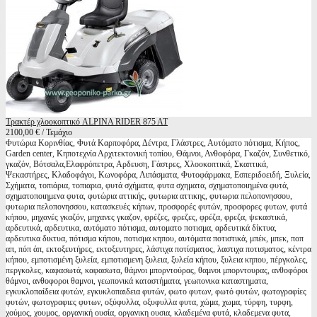
Τρακτέρ χλοοκοπτικό ALPINA RIDER 875 AT
2100,00 € / Τεμάχιο
Φυτώρια Κορινθίας, Φυτά Καρποφόρα, Δέντρα, Γλάστρες, Αυτόματο πότισμα, Κήπος,
Garden center, Κηποτεχνία Αρχιτεκτονική τοπίου, Θάμνοι, Ανθοφόρα, Γκαζόν, Συνθετικό,
γκαζόν, Βότσαλα,Ελαφρόπετρα, Αρδευση, Γάστρες, Χλοοκοπτικά, Σκαπτικά,
Ψεκαστήρες, Κλαδοφάγοι, Κωνοφόρα, Λιπάσματα, Φυτοφάρμακα, Εσπεριδοειδή, Ξυλεία,
Σχήματα, τοπιάρια, τοπιαρια, φυτά σχήματα, φυτα σχηματα, σχηματοποιημένα φυτά,
σχηματοποιημενα φυτα, φυτώρια αττικής, φυτωρια αττικης, φυτωρια πελοπονησσου,
φυτωρια πελοπονησσου, κατασκευές κήπων, προσφορές φυτών, προσφορες φυτων, φυτά
κήπου, μηχανές γκαζόν, μηχανες γκαζον, φρέζες, φρεζες, φρέζα, φρεζα, ψεκαστικά,
αρδευτικά, αρδευτικα, αυτόματο πότισμα, αυτοματο ποτισμα, αρδευτικά δίκτυα,
αρδευτικα δικτυα, πότισμα κήπου, ποτισμα κηπου, αυτόματα ποτιστικά, μπέκ, μπεκ, ποπ
απ, πόπ άπ, εκτοξευτήρες, εκτοξευτηρες, λάστιχα ποτίσματος, λαστιχα ποτισματος, κέντρα
κήπου, εμποτισμένη ξυλεία, εμποτισμενη ξυλεια, ξυλεία κήπου, ξυλεια κηπου, πέργκολες,
περγκολες, καφασωτά, καφασωτα, θάμνοι μπορντούρας, θαμνοι μπορντουρας, ανθοφόροι
θάμνοι, ανθοφοροι θαμνοι, γεωπονικά καταστήματα, γεωπονικα καταστηματα,
εγκυκλοπαίδεια φυτών, εγκυκλοπαιδεια φυτών, φωτο φυτων, φωτό φυτών, φωτογραφίες
φυτών, φωτογραφιες φυτων, οξύφυλλα, οξυφυλλα φυτα, χώμα, χωμα, τύρφη, τυρφη,
χούμος, χουμος, οργανική ουσία, οργανικη ουσια, κλαδεμένα φυτά, κλαδεμενα φυτα,