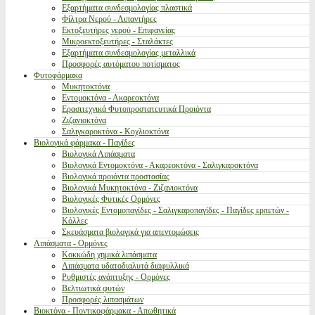
Εξαρτήματα συνδεσμολογίας πλαστικά
Φίλτρα Νερού - Λιπαντήρες
Εκτοξευτήρες νερού - Επιφανείας
Μικροεκτοξευτήρες - Σταλάκτες
Εξαρτήματα συνδεσμολογίας μεταλλικά
Προσφορές αυτόματου ποτίσματος
Φυτοφάρμακα
Μυκητοκτόνα
Εντομοκτόνα - Ακαρεοκτόνα
Ερασιτεχνικά Φυτοπροστατευτικά Προιόντα
Ζιζανιοκτόνα
Σαλιγκαροκτόνα - Κοχλιοκτόνα
Βιολογικά φάρμακα - Παγίδες
Βιολογικά Λιπάσματα
Βιολογικά Εντομοκτόνα - Ακαρεοκτόνα - Σαλιγκαροκτόνα
Βιολογικά προιόντα προστασίας
Βιολογικά Μυκητοκτόνα - Ζιζανιοκτόνα
Βιολογικές Φυτικές Ορμόνες
Βιολογικές Εντομοπαγίδες - Σαλιγκαροπαγίδες - Παγίδες ερπετών -
Κόλλες
Σκευάσματα βιολογικά για απεντομώσεις
Λιπάσματα - Ορμόνες
Κοκκώδη χημικά λιπάσματα
Λιπάσματα υδατοδιαλυτά διαφυλλικά
Ρυθμιστές ανάπτυξης - Ορμόνες
Βελτιωτικά φυτών
Προσφορές λιπασμάτων
Βιοκτόνα - Ποντικοφάρμακα - Απωθητικά