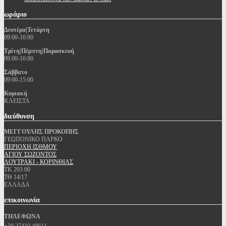
ωράριο
Δευτέρα|Τετάρτη
09:00-16:00
Τρίτη|Πέμπτη|Παρασκευή
09:00-16:00
Σάββατο
09:00-15:00
Κυριακή
ΚΛΕΙΣΤΑ
διεύθυνση
ΜΕΓΓΟΥΛΗΣ ΠΡΟΚΟΠΗΣ
ΓΕΩΠΟΝΙΚΟ ΠΑΡΚΟ
ΠΕΡΙΟΧΗ ΙΣΘΜΟΥ
ΑΓΙΟΥ ΣΩΖΟΝΤΟΣ
ΛΟΥΤΡΑΚΙ - ΚΟΡΙΝΘΙΑΣ
ΤΚ 203 00
ΤΘ 14/17
ΕΛΛΑΔΑ
επικοινωνία
ΤΗΛΕΦΩΝΑ