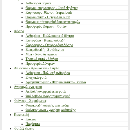
Ανθοφόροι θάμνοι
Θάμνοι μπορντούρας - Φυτά Φράχτες
Καρποφόροι θάμνοι - Superfoods
Θάμνοι σκιάς - Οξύφυλλα φυτά
Θάμνοι φυτά παραθαλάσσιων περιοχών
Προσφορές Θάμνων - Φυτών
Δέντρα
Ανθοφόρα - Καλλωπιστικά δέντρα
Κωνοφόρα - Κυπαρισσοειδή
Καρποφόρα - Οπωροφόρα δέντρα
Εσπεριδοειδή - Ξυνόδεντρα
Μίνι - Νάνα δεντράκια
Τροπικά φυτά - δένδρα
Προσφορές Δέντρων
Ανθόφυτα - Αρωματικά - Ετήσια
Ανθόφυτα - Πολυετή ανθοφόρα
Εποχιακά φυτά
Αρωματικά φυτά - Φαρμακευτικά - Βότανα
Αναρριχώμενα φυτά
Αειθαλή αναρριχώμενα φυτά
Φυλλοβόλα αναρριχώμενα φυτά
Φοίνικες - Χαμαίρωπες
Φοινικοειδή υψηλής ανάπτυξης
Φοίνικες νάνοι - χαμηλής ανάπτυξης
Κακτοειδή
Κάκτοι
Παχύφυτα
Φυτά Σχήματα