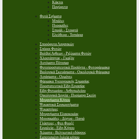
Κάκτοι
Παχύφυτα
Φυτά Σχήματα
Μπάλες
Πυραμίδες
Σπιράλ - Στριφτά
Ελεύθερα - Τοπιάρια
Σπορόφυτα Λαχανικών
Σπόροι Φυτών
Βολβοί Ανθεων - Ριζώματα Φυτών
Χλοοτάπητας - Γκαζόν
Αυτόματο Πότισμα
Φυτοπροστατευτικά Προϊόντα - Φυτοφάρμακα
Βιολογικά Σκευάσματα - Οικολογικά Φάρμακα
Λιπάσματα - Ορμόνες
Φάρμακα Υγειονομικής Σημασίας
Προστατευτικά Είδη Εργασίας
Είδη Φυτωρίου - Ανθοπωλείου
Οικολογικά Δοχεία - Πυρίμαχα Σκεύη
Μηχανήματα Κήπου
Ψεκαστικά Συγκροτήματα
Ψεκαστήρες
Μηχανήματα Ελαιοκομίας
Μουσαμάδες - Δίχτυα - Πανιά
Γλάστρες - Φερ Φορζέ
Εργαλεία - Είδη Κήπου
Χώματα - Βελτιωτικά εδάφους
Εμποτισμένη ξυλεία κήπου