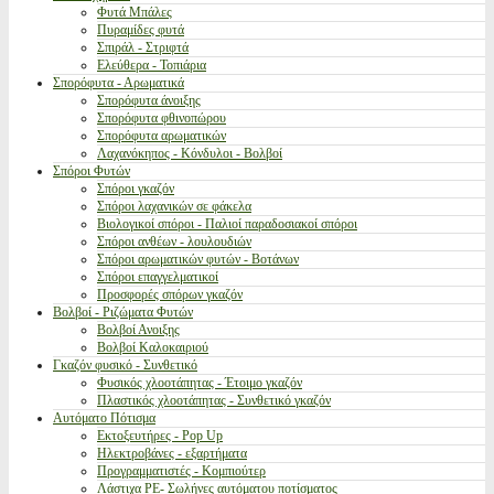
Φυτά Μπάλες
Πυραμίδες φυτά
Σπιράλ - Στριφτά
Ελεύθερα - Τοπιάρια
Σπορόφυτα - Αρωματικά
Σπορόφυτα άνοιξης
Σπορόφυτα φθινοπώρου
Σπορόφυτα αρωματικών
Λαχανόκηπος - Κόνδυλοι - Βολβοί
Σπόροι Φυτών
Σπόροι γκαζόν
Σπόροι λαχανικών σε φάκελα
Βιολογικοί σπόροι - Παλιοί παραδοσιακοί σπόροι
Σπόροι ανθέων - λουλουδιών
Σπόροι αρωματικών φυτών - Βοτάνων
Σπόροι επαγγελματικοί
Προσφορές σπόρων γκαζόν
Βολβοί - Ριζώματα Φυτών
Βολβοί Ανοιξης
Βολβοί Καλοκαιριού
Γκαζόν φυσικό - Συνθετικό
Φυσικός χλοοτάπητας - Έτοιμο γκαζόν
Πλαστικός χλοοτάπητας - Συνθετικό γκαζόν
Αυτόματο Πότισμα
Εκτοξευτήρες - Pop Up
Ηλεκτροβάνες - εξαρτήματα
Προγραμματιστές - Κομπιούτερ
Λάστιχα PE- Σωλήνες αυτόματου ποτίσματος