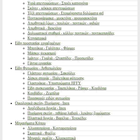
Υγρά απεντομώσεων - Σπρέυ καπνογόνα
Σκόνες - κόκκοι απεντομώσεων
Τζέλ απεντομώσεων - Ετοιμόχρηστα δολώματα gel
Ποντικοφάρμακα - μυοκτόνα - αρουραιοκτόνα
Απωθητικά ζώων - πουλιών - ποντικών - φιδιών
Απωθητικά - βιοκτόνα
Δολωματικοί σταθμοί - κόλλες ποντικών - ποντικοπαγίδες
Κτηνιατρικά
Είδη προστασίας εργαζομένων
Μποτάκια - Γαλότσες - Φόρμες
Μάσκες ψεκασμού
Ιμάντες - Γυαλιά - Ωτασπίδες - Προσωπίδες
Γάντια εργασίας
Είδη Φυτωρίου - Ανθοπωλείου
Γλάστρες φυτωρίου - Σακούλες
Δίσκοι σποράς - Παλετάκια φύτευσης
Γλαστράκια - Υποστρώματα JIFFY
Είδη συσκευασίας - Ταμπελάκια - Ράφιες - Κορδόνια
Κουβάδες - Ζεμπίλια
Προσφορές ειδών φυτωρίου
Οικολογικά σκεύη- Πυρίμαχα - Inox
Ανοξείδωτα δοχεία - Inox
Πυρίμαχα σκεύη - πιθάρια λαδιού - λεκάνες ζυμώματος
Πλαστικά δοχεία - Βαρέλια - Τενεκέδες
Μηχανήματα Κήπου
Αλυσσοπρίονα - Κονταροπρίονα
Σκαπτικά - Φρέζες
Μηχανές γκαζόν - Χλοοκοπτικά