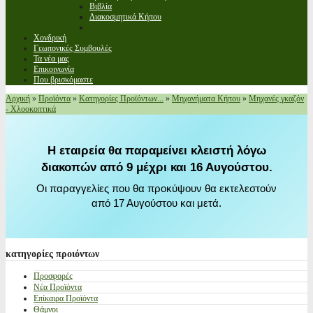
Βιβλία
Διακοσμητικά Κήπου
Χονδρική
Γεωπονικές Συμβουλές
Τα νέα μας
Επικοινωνία
Που βρισκόμαστε
Αρχική
»
Προϊόντα
»
Κατηγορίες Προϊόντων...
»
Μηχανήματα Κήπου
»
Μηχανές γκαζόν
- Χλοοκοπτικά
Η εταιρεία θα παραμείνει κλειστή λόγω
διακοπών από 9 μέχρι και 16 Αυγούστου.
Οι παραγγελίες που θα προκύψουν θα εκτελεστούν
από 17 Αυγούστου και μετά.
κατηγορίες
προιόντων
Προσφορές
Νέα Προϊόντα
Επίκαιρα Προϊόντα
Θάμνοι