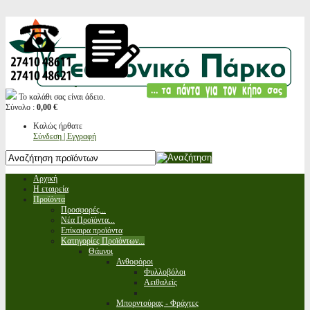
Το καλάθι σας είναι άδειο.
Σύνολο :
0,00 €
Καλώς ήρθατε
Σύνδεση | Εγγραφή
Αρχική
Η εταιρεία
Προϊόντα
Προσφορές...
Νέα Προϊόντα...
Επίκαιρα προϊόντα
Κατηγορίες Προϊόντων...
Θάμνοι
Ανθοφόροι
Φυλλοβόλοι
Αειθαλείς
Μπορντούρας - Φράχτες