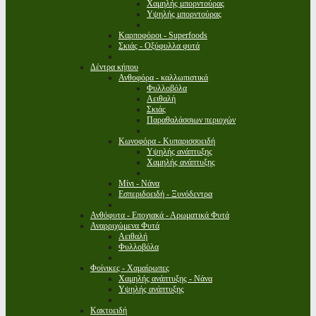
Χαμηλής μπορντούρας
Υψηλής μπορντούρας
Καρποφόροι - Superfoods
Σκιάς - Οξύφυλλα φυτά
Δέντρα κήπου
Ανθοφόρα - καλλωπιστικά
Φυλλοβόλα
Αειθαλή
Σκιάς
Παραθαλάσσιων περιοχών
Κωνοφόρα - Κυπαρισσοειδή
Υψηλής ανάπτυξης
Χαμηλής ανάπτυξης
Μίνι - Νάνα
Εσπεριδοειδή - Ξυνόδεντρα
Ανθόφυτα - Εποχιακά - Αρωματικά Φυτά
Αναρριχώμενα Φυτά
Αειθαλή
Φυλλοβόλα
Φοίνικες - Χαμαίρωπες
Χαμηλής ανάπτυξης - Νάνα
Υψηλής ανάπτυξης
Κακτοειδή