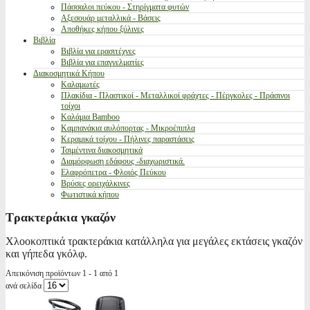
Πάσσαλοι πεύκου - Στηρίγματα φυτών
Αξεσουάρ μεταλλικά - Βάσεις
Αποθήκες κήπου ξύλινες
Βιβλία
Βιβλία για ερασιτέχνες
Βιβλία για επαγγελματίες
Διακοσμητικά Κήπου
Καλαμωτές
Πλακίδια - Πλαστικοί - Μεταλλικοί φράχτες - Πέργκολες - Πράσινοι
τοίχοι
Καλάμια Bamboo
Καμπανάκια αυλόπορτας - Μικροέπιπλα
Κεραμικά τοίχου - Πήλινες παραστάσεις
Τσιμέντινα διακοσμητικά
Διαμόρφωση εδάφους -διαχωριστικά.
Ελαφρόπετρα - Φλοιός Πεύκου
Βρύσες ορειχάλκινες
Φωτιστικά κήπου
Τρακτεράκια γκαζόν
Χλοοκοπτικά τρακτεράκια κατάλληλα για μεγάλες εκτάσεις γκαζόν
και γήπεδα γκόλφ.
Απεικόνιση προϊόντων 1 - 1 από 1
ανά σελίδα