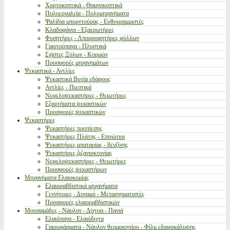
Χορτοκοπτικά - Θαμνοκοπτικά
Πολυεργαλεία - Πολυμηχανήματα
Ψαλίδια μπορντούρας - Ευθυγραμμιστές
Κλαδοφάγοι - Εξαερωτήρες
Φυσητήρες - Απορροφητήρες φύλλων
Γαιοτρύπανα - Πλυστικά
Σχίστες Ξύλων - Κορμών
Προσφορές μηχανημάτων
Ψεκαστικά - Αντλίες
Ψεκαστικά Βυτία εδάφους
Αντλίες - Πιεστικά
Νεφελοψεκαστήρες - Θειωτήρες
Εξαρτήματα ψεκαστικών
Προσφορές ψεκαστικών
Ψεκαστήρες
Ψεκαστήρες προπίεσης
Ψεκαστήρες Πλάτης - Επινώτιοι
Ψεκαστήρες μπαταρίας - βενζίνης
Ψεκαστήρες ζιζανιοκτονίας
Νεφελοψεκαστήρες - Θειωτήρες
Προσφορές ψεκαστήρων
Μηχανήματα Ελαιοκομίας
Ελαιοραβδιστικά μηχανήματα
Γεννήτριες - Δυναμό - Μετασχηματιστές
Προσφορές ελαιοραβδιστικών
Μουσαμάδες - Νάυλον - Δίχτυα - Πανιά
Ελαιόπανα - Ελαιόδιχτα
Γαιουφάσματα - Νάυλον θερμοκηπίου - Φίλμ εδαφοκάλυψης