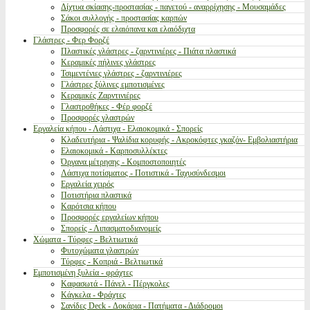
Δίχτυα σκίασης-προστασίας - παγετού - αναρρίχησης - Μουσαμάδες
Σάκοι συλλογής - προστασίας καρπών
Προσφορές σε ελαιόπανα και ελαιόδιχτα
Γλάστρες - Φερ Φορζέ
Πλαστικές γλάστρες - ζαρντινιέρες - Πιάτα πλαστικά
Κεραμικές πήλινες γλάστρες
Τσιμεντένιες γλάστρες - ζαρντινιέρες
Γλάστρες ξύλινες εμποτισμένες
Κεραμικές Ζαρντινιέρες
Γλαστροθήκες - Φέρ φορζέ
Προσφορές γλαστρών
Εργαλεία κήπου - Λάστιχα - Ελαιοκομικά - Σπορείς
Κλαδευτήρια - Ψαλίδια κορυφής - Ακροκόφτες γκαζόν- Εμβολιαστήρια
Ελαιοκομικά - Καρποσυλλέκτες
Όργανα μέτρησης - Κομποστοποιητές
Λάστιχα ποτίσματος - Ποτιστικά - Ταχυσύνδεσμοι
Εργαλεία χειρός
Ποτιστήρια πλαστικά
Καρότσια κήπου
Προσφορές εργαλείων κήπου
Σπορείς - Λιπασματοδιανομείς
Χώματα - Τύρφες - Βελτιωτικά
Φυτοχώματα γλαστρών
Τύρφες - Κοπριά - Βελτιωτικά
Εμποτισμένη ξυλεία - φράχτες
Καφασωτά - Πάνελ - Πέργκολες
Κάγκελα - Φράχτες
Σανίδες Deck - Δοκάρια - Πατήματα - Διάδρομοι