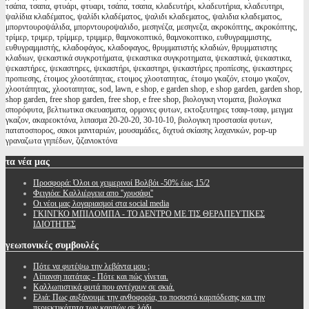
τσάπα, τσαπα, φτυάρι, φτυαρι, τσάπα, τσαπα, κλαδευτήρι, κλαδευτήρια, κλαδευτηρι,
ψαλίδια κλαδέματος, ψαλίδι κλαδέματος, ψαλιδι κλαδεματος, ψαλιδια κλαδεματος,
μπορντουροψάλιδα, μπορντουροψαλιδο, μεσηνέζα, μεσηνεζα, ακροκόπτης, ακροκόπτης,
τρίμερ, τριμερ, τρίμμερ, τριμμερ, θαμνοκοπτικό, θαμνοκοπτικο, ευθυγραμμιστης,
ευθυγραμμιστής, κλαδοφάγος, κλαδοφαγος, θρυμματιστής κλαδιών, θρυμματιστης
κλαδιων, ψεκαστικά συγκροτήματα, ψεκαστικα συγκροτηματα, ψεκαστικά, ψεκαστικα,
ψεκαστήρες, ψεκαστηρες, ψεκαστήρι, ψεκαστηρι, ψεκαστήρες προπίεσης, ψεκαστηρες
προπιεσης, έτοιμος χλοοτάπητας, ετοιμος χλοοταπητας, έτοιμο γκαζόν, ετοιμο γκαζον,
χλοοτάπητας, χλοοταπητας, sod, lawn, e shop, e garden shop, e shop garden, garden shop,
shop garden, free shop garden, free shop, e free shop, βιολογικη ντοματα, βιολογικα
σπορόφυτα, βελτιωτικα σκευασματα, ορμονες φυτων, εκτοξευτηρες τσαφ-τσαφ, μειγμα
γκαζον, ακαρεοκτόνα, λιπασμα 20-20-20, 30-10-10, βιολογικη προστασία φυτων,
πατατοσπορος, σακοι μανιταριών, μουσαμάδες, διχτυά σκίασης λαχανικών, pop-up
γραναζωτα γηπέδων, ζιζανιοκτόνα
τα
νέα μας
Προσφορά: Όλοι οι χειμερινοί Βολβόι -50% έως 15/2
Φειγιόα: Καλλιέργεια απο ''χρυσάφι''
Oι νέοι μας λογαριασμοί στα social media
ΓΚΙΝΓΚΟ ΜΠΙΛΟΜΠΑ - ΤΟ ΔΕΝΤΡΟ ΜΕ ΤΙΣ ΘΕΡΑΠΕΥΤΙΚΕΣ
ΙΔΙΟΤΗΤΕΣ
γεωπονικές
συμβουλές
Πότε να φυτέψω την λεβάντα μου ;
Λίπανση πατάτας - Πότε και πώς γίνεται.
Καλλωπιστικά φυτά που αντέχουν σε σκιά.
Ελιά: Πως αυξάνουμε την ανθοφορία, το ποσοστό καρπόδεσης και την
περιεκτικότητα των καρπών σε λάδι