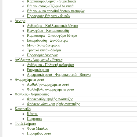
Καρποφόροι θάμνοι - Superfoods
Θάμνοι σκιάς - Οξύφυλλα φυτά
Θάμνοι φυτά παραθαλάσσιων περιοχών
Προσφορές Θάμνων - Φυτών
Δέντρα
Ανθοφόρα - Καλλωπιστικά δέντρα
Κωνοφόρα - Κυπαρισσοειδή
Καρποφόρα - Οπωροφόρα δέντρα
Εσπεριδοειδή - Ξυνόδεντρα
Μίνι - Νάνα δεντράκια
Τροπικά φυτά - δένδρα
Προσφορές Δέντρων
Ανθόφυτα - Αρωματικά - Ετήσια
Ανθόφυτα - Πολυετή ανθοφόρα
Εποχιακά φυτά
Αρωματικά φυτά - Φαρμακευτικά - Βότανα
Αναρριχώμενα φυτά
Αειθαλή αναρριχώμενα φυτά
Φυλλοβόλα αναρριχώμενα φυτά
Φοίνικες - Χαμαίρωπες
Φοινικοειδή υψηλής ανάπτυξης
Φοίνικες νάνοι - χαμηλής ανάπτυξης
Κακτοειδή
Κάκτοι
Παχύφυτα
Φυτά Σχήματα
Φυτά Μπάλες
Πυραμίδες φυτά