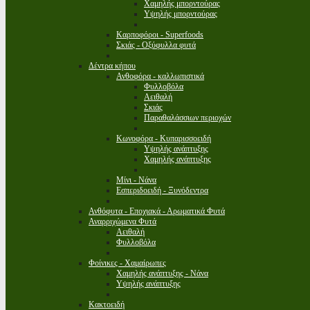
Χαμηλής μπορντούρας
Υψηλής μπορντούρας
Καρποφόροι - Superfoods
Σκιάς - Οξύφυλλα φυτά
Δέντρα κήπου
Ανθοφόρα - καλλωπιστικά
Φυλλοβόλα
Αειθαλή
Σκιάς
Παραθαλάσσιων περιοχών
Κωνοφόρα - Κυπαρισσοειδή
Υψηλής ανάπτυξης
Χαμηλής ανάπτυξης
Μίνι - Νάνα
Εσπεριδοειδή - Ξυνόδεντρα
Ανθόφυτα - Εποχιακά - Αρωματικά Φυτά
Αναρριχώμενα Φυτά
Αειθαλή
Φυλλοβόλα
Φοίνικες - Χαμαίρωπες
Χαμηλής ανάπτυξης - Νάνα
Υψηλής ανάπτυξης
Κακτοειδή