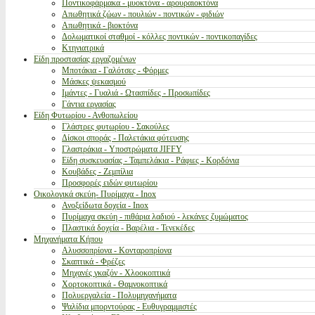
Ποντικοφάρμακα - μυοκτόνα - αρουραιοκτόνα
Απωθητικά ζώων - πουλιών - ποντικών - φιδιών
Απωθητικά - βιοκτόνα
Δολωματικοί σταθμοί - κόλλες ποντικών - ποντικοπαγίδες
Κτηνιατρικά
Είδη προστασίας εργαζομένων
Μποτάκια - Γαλότσες - Φόρμες
Μάσκες ψεκασμού
Ιμάντες - Γυαλιά - Ωτασπίδες - Προσωπίδες
Γάντια εργασίας
Είδη Φυτωρίου - Ανθοπωλείου
Γλάστρες φυτωρίου - Σακούλες
Δίσκοι σποράς - Παλετάκια φύτευσης
Γλαστράκια - Υποστρώματα JIFFY
Είδη συσκευασίας - Ταμπελάκια - Ράφιες - Κορδόνια
Κουβάδες - Ζεμπίλια
Προσφορές ειδών φυτωρίου
Οικολογικά σκεύη- Πυρίμαχα - Inox
Ανοξείδωτα δοχεία - Inox
Πυρίμαχα σκεύη - πιθάρια λαδιού - λεκάνες ζυμώματος
Πλαστικά δοχεία - Βαρέλια - Τενεκέδες
Μηχανήματα Κήπου
Αλυσσοπρίονα - Κονταροπρίονα
Σκαπτικά - Φρέζες
Μηχανές γκαζόν - Χλοοκοπτικά
Χορτοκοπτικά - Θαμνοκοπτικά
Πολυεργαλεία - Πολυμηχανήματα
Ψαλίδια μπορντούρας - Ευθυγραμμιστές