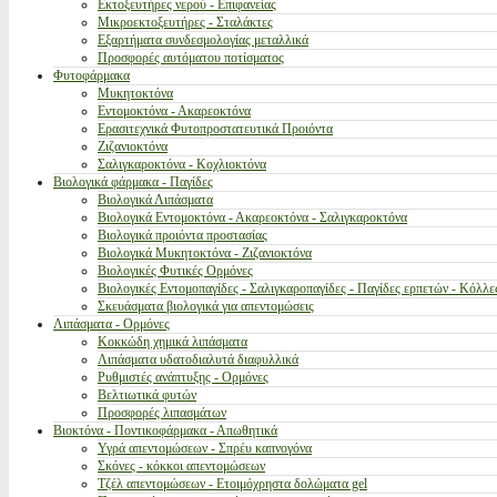
Εκτοξευτήρες νερού - Επιφανείας
Μικροεκτοξευτήρες - Σταλάκτες
Εξαρτήματα συνδεσμολογίας μεταλλικά
Προσφορές αυτόματου ποτίσματος
Φυτοφάρμακα
Μυκητοκτόνα
Εντομοκτόνα - Ακαρεοκτόνα
Ερασιτεχνικά Φυτοπροστατευτικά Προιόντα
Ζιζανιοκτόνα
Σαλιγκαροκτόνα - Κοχλιοκτόνα
Βιολογικά φάρμακα - Παγίδες
Βιολογικά Λιπάσματα
Βιολογικά Εντομοκτόνα - Ακαρεοκτόνα - Σαλιγκαροκτόνα
Βιολογικά προιόντα προστασίας
Βιολογικά Μυκητοκτόνα - Ζιζανιοκτόνα
Βιολογικές Φυτικές Ορμόνες
Βιολογικές Εντομοπαγίδες - Σαλιγκαροπαγίδες - Παγίδες ερπετών - Κόλλε
Σκευάσματα βιολογικά για απεντομώσεις
Λιπάσματα - Ορμόνες
Κοκκώδη χημικά λιπάσματα
Λιπάσματα υδατοδιαλυτά διαφυλλικά
Ρυθμιστές ανάπτυξης - Ορμόνες
Βελτιωτικά φυτών
Προσφορές λιπασμάτων
Βιοκτόνα - Ποντικοφάρμακα - Απωθητικά
Υγρά απεντομώσεων - Σπρέυ καπνογόνα
Σκόνες - κόκκοι απεντομώσεων
Τζέλ απεντομώσεων - Ετοιμόχρηστα δολώματα gel