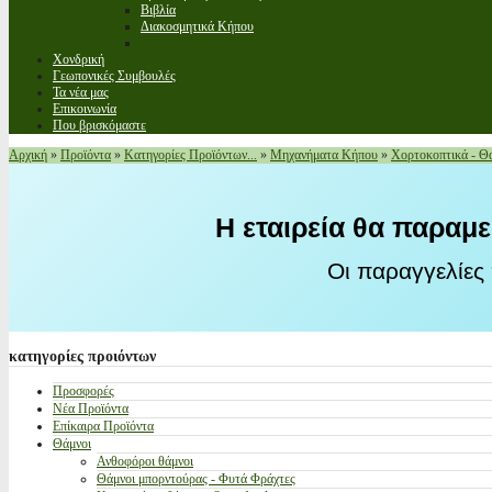
Βιβλία
Διακοσμητικά Κήπου
Χονδρική
Γεωπονικές Συμβουλές
Τα νέα μας
Επικοινωνία
Που βρισκόμαστε
Αρχική
»
Προϊόντα
»
Κατηγορίες Προϊόντων...
»
Μηχανήματα Κήπου
»
Χορτοκοπτικά - Θ
Η εταιρεία θα παραμε
Οι παραγγελίες
κατηγορίες
προιόντων
Προσφορές
Νέα Προϊόντα
Επίκαιρα Προϊόντα
Θάμνοι
Ανθοφόροι θάμνοι
Θάμνοι μπορντούρας - Φυτά Φράχτες