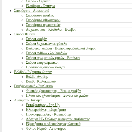
Σπιράλ - Στριφτά
Ελεύθερα - Τοπιάρια
Σπορόφυτα - Αρωματικά
Σπορόφυτα άνοιξης
Σπορόφυτα φθινοπώρου
Σπορόφυτα αρωματικών
Λαχανόκηπος - Κόνδυλοι - Βολβοί
Σπόροι Φυτών
Σπόροι γκαζόν
Σπόροι λαχανικών σε φάκελα
Βιολογικοί σπόροι - Παλιοί παραδοσιακοί σπόροι
Σπόροι ανθέων - λουλουδιών
Σπόροι αρωματικών φυτών - Βοτάνων
Σπόροι επαγγελματικοί
Προσφορές σπόρων γκαζόν
Βολβοί - Ριζώματα Φυτών
Βολβοί Ανοιξης
Βολβοί Καλοκαιριού
Γκαζόν φυσικό - Συνθετικό
Φυσικός χλοοτάπητας - Έτοιμο γκαζόν
Πλαστικός χλοοτάπητας - Συνθετικό γκαζόν
Αυτόματο Πότισμα
Εκτοξευτήρες - Pop Up
Ηλεκτροβάνες - εξαρτήματα
Προγραμματιστές - Κομπιούτερ
Λάστιχα PE- Σωλήνες αυτόματου ποτίσματος
Εξαρτήματα συνδεσμολογίας πλαστικά
Φίλτρα Νερού - Λιπαντήρες