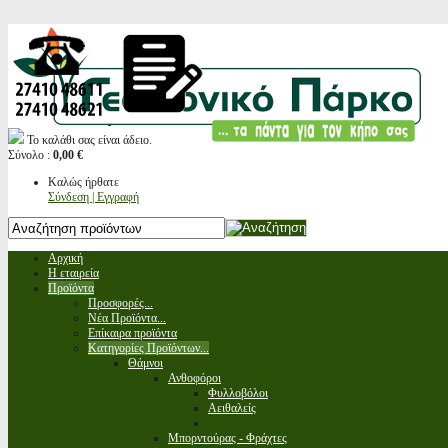
Το καλάθι σας είναι άδειο.
Σύνολο :
0,00 €
Καλώς ήρθατε
Σύνδεση | Εγγραφή
Αρχική
Η εταιρεία
Προϊόντα
Προσφορές...
Νέα Προϊόντα...
Επίκαιρα προϊόντα
Κατηγορίες Προϊόντων...
Θάμνοι
Ανθοφόροι
Φυλλοβόλοι
Αειθαλείς
Μπορντούρας - Φράχτες