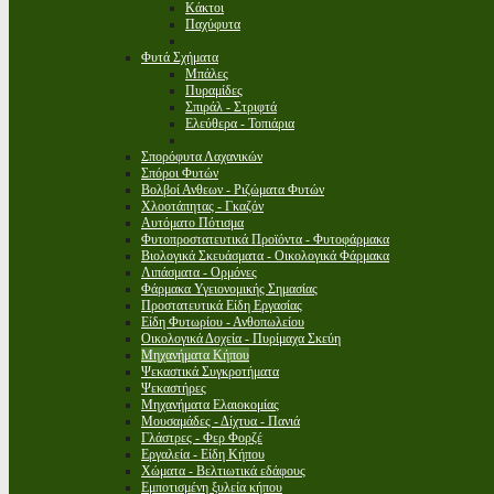
Κάκτοι
Παχύφυτα
Φυτά Σχήματα
Μπάλες
Πυραμίδες
Σπιράλ - Στριφτά
Ελεύθερα - Τοπιάρια
Σπορόφυτα Λαχανικών
Σπόροι Φυτών
Βολβοί Ανθεων - Ριζώματα Φυτών
Χλοοτάπητας - Γκαζόν
Αυτόματο Πότισμα
Φυτοπροστατευτικά Προϊόντα - Φυτοφάρμακα
Βιολογικά Σκευάσματα - Οικολογικά Φάρμακα
Λιπάσματα - Ορμόνες
Φάρμακα Υγειονομικής Σημασίας
Προστατευτικά Είδη Εργασίας
Είδη Φυτωρίου - Ανθοπωλείου
Οικολογικά Δοχεία - Πυρίμαχα Σκεύη
Μηχανήματα Κήπου
Ψεκαστικά Συγκροτήματα
Ψεκαστήρες
Μηχανήματα Ελαιοκομίας
Μουσαμάδες - Δίχτυα - Πανιά
Γλάστρες - Φερ Φορζέ
Εργαλεία - Είδη Κήπου
Χώματα - Βελτιωτικά εδάφους
Εμποτισμένη ξυλεία κήπου