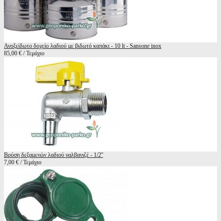
Ανοξείδωτο δοχείο λαδιού με βιδωτό καπάκι - 10 lt - Sansone inox
85,00 € / Τεμάχιο
Βρύση δεξαμενών λαδιού γαλβανιζέ - 1/2''
7,00 € / Τεμάχιο