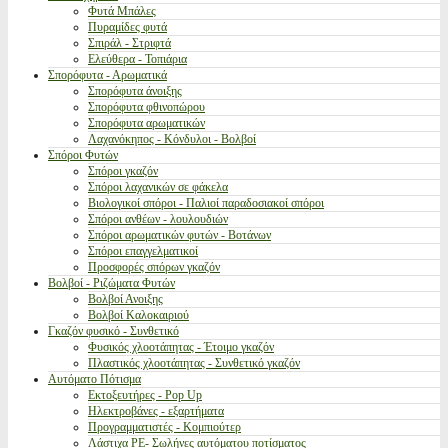
Φυτά Μπάλες
Πυραμίδες φυτά
Σπιράλ - Στριφτά
Ελεύθερα - Τοπιάρια
Σπορόφυτα - Αρωματικά
Σπορόφυτα άνοιξης
Σπορόφυτα φθινοπώρου
Σπορόφυτα αρωματικών
Λαχανόκηπος - Κόνδυλοι - Βολβοί
Σπόροι Φυτών
Σπόροι γκαζόν
Σπόροι λαχανικών σε φάκελα
Βιολογικοί σπόροι - Παλιοί παραδοσιακοί σπόροι
Σπόροι ανθέων - λουλουδιών
Σπόροι αρωματικών φυτών - Βοτάνων
Σπόροι επαγγελματικοί
Προσφορές σπόρων γκαζόν
Βολβοί - Ριζώματα Φυτών
Βολβοί Ανοιξης
Βολβοί Καλοκαιριού
Γκαζόν φυσικό - Συνθετικό
Φυσικός χλοοτάπητας - Έτοιμο γκαζόν
Πλαστικός χλοοτάπητας - Συνθετικό γκαζόν
Αυτόματο Πότισμα
Εκτοξευτήρες - Pop Up
Ηλεκτροβάνες - εξαρτήματα
Προγραμματιστές - Κομπιούτερ
Λάστιχα PE- Σωλήνες αυτόματου ποτίσματος