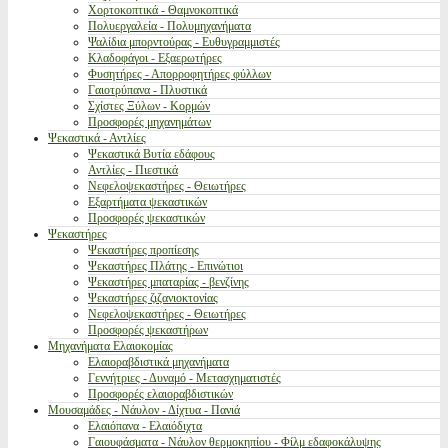
Χορτοκοπτικά - Θαμνοκοπτικά
Πολυεργαλεία - Πολυμηχανήματα
Ψαλίδια μπορντούρας - Ευθυγραμμιστές
Κλαδοφάγοι - Εξαερωτήρες
Φυσητήρες - Απορροφητήρες φύλλων
Γαιοτρύπανα - Πλυστικά
Σχίστες Ξύλων - Κορμών
Προσφορές μηχανημάτων
Ψεκαστικά - Αντλίες
Ψεκαστικά Βυτία εδάφους
Αντλίες - Πιεστικά
Νεφελοψεκαστήρες - Θειωτήρες
Εξαρτήματα ψεκαστικών
Προσφορές ψεκαστικών
Ψεκαστήρες
Ψεκαστήρες προπίεσης
Ψεκαστήρες Πλάτης - Επινώτιοι
Ψεκαστήρες μπαταρίας - βενζίνης
Ψεκαστήρες ζιζανιοκτονίας
Νεφελοψεκαστήρες - Θειωτήρες
Προσφορές ψεκαστήρων
Μηχανήματα Ελαιοκομίας
Ελαιοραβδιστικά μηχανήματα
Γεννήτριες - Δυναμό - Μετασχηματιστές
Προσφορές ελαιοραβδιστικών
Μουσαμάδες - Νάυλον - Δίχτυα - Πανιά
Ελαιόπανα - Ελαιόδιχτα
Γαιουφάσματα - Νάυλον θερμοκηπίου - Φίλμ εδαφοκάλυψης