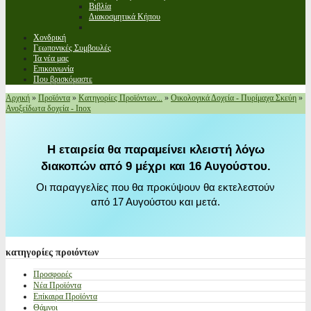
Βιβλία
Διακοσμητικά Κήπου
Χονδρική
Γεωπονικές Συμβουλές
Τα νέα μας
Επικοινωνία
Που βρισκόμαστε
Αρχική
»
Προϊόντα
»
Κατηγορίες Προϊόντων...
»
Οικολογικά Δοχεία - Πυρίμαχα Σκεύη
»
Ανοξείδωτα δοχεία - Inox
Η εταιρεία θα παραμείνει κλειστή λόγω
διακοπών από 9 μέχρι και 16 Αυγούστου.
Οι παραγγελίες που θα προκύψουν θα εκτελεστούν
από 17 Αυγούστου και μετά.
κατηγορίες
προιόντων
Προσφορές
Νέα Προϊόντα
Επίκαιρα Προϊόντα
Θάμνοι