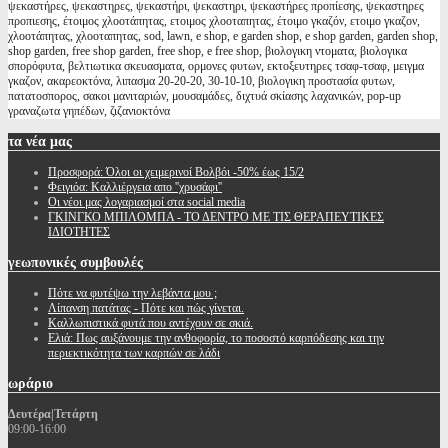
ψεκαστήρες, ψεκαστηρες, ψεκαστήρι, ψεκαστηρι, ψεκαστήρες προπίεσης, ψεκαστηρες
προπιεσης, έτοιμος χλοοτάπητας, ετοιμος χλοοταπητας, έτοιμο γκαζόν, ετοιμο γκαζον,
χλοοτάπητας, χλοοταπητας, sod, lawn, e shop, e garden shop, e shop garden, garden shop,
shop garden, free shop garden, free shop, e free shop, βιολογικη ντοματα, βιολογικα
σπορόφυτα, βελτιωτικα σκευασματα, ορμονες φυτων, εκτοξευτηρες τσαφ-τσαφ, μειγμα
γκαζον, ακαρεοκτόνα, λιπασμα 20-20-20, 30-10-10, βιολογικη προστασία φυτων,
πατατοσπορος, σακοι μανιταριών, μουσαμάδες, διχτυά σκίασης λαχανικών, pop-up
γραναζωτα γηπέδων, ζιζανιοκτόνα
τα
νέα μας
Προσφορά: Όλοι οι χειμερινοί Βολβόι -50% έως 15/2
Φειγιόα: Καλλιέργεια απο ''χρυσάφι''
Oι νέοι μας λογαριασμοί στα social media
ΓΚΙΝΓΚΟ ΜΠΙΛΟΜΠΑ - ΤΟ ΔΕΝΤΡΟ ΜΕ ΤΙΣ ΘΕΡΑΠΕΥΤΙΚΕΣ
ΙΔΙΟΤΗΤΕΣ
γεωπονικές
συμβουλές
Πότε να φυτέψω την λεβάντα μου ;
Λίπανση πατάτας - Πότε και πώς γίνεται.
Καλλωπιστικά φυτά που αντέχουν σε σκιά.
Ελιά: Πως αυξάνουμε την ανθοφορία, το ποσοστό καρπόδεσης και την
περιεκτικότητα των καρπών σε λάδι
ωράριο
Δευτέρα|Τετάρτη
09:00-16:00