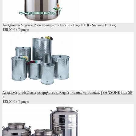
Ανοξείδωτο δοχείο λαδιού πρεσαριστό λείο με κλίπς- 100 lt - Sansone Ιταλίας
158,00 € / Τεμάχιο
Δεξαμενές ανοξείδωτες σφυρήλατες κολλητές- καπάκι κατσαρόλας | SANSONE inox 50
lt
135,00 € / Τεμάχιο