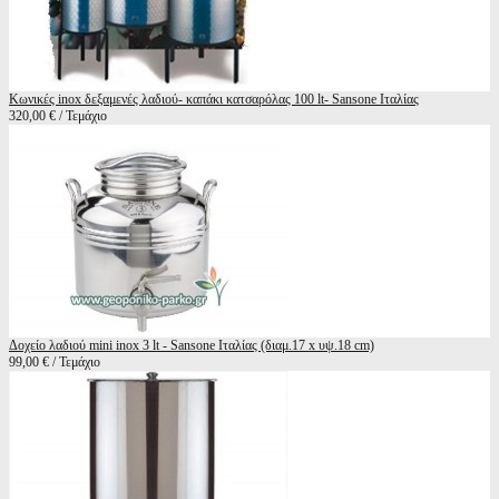
Κωνικές inox δεξαμενές λαδιού- καπάκι κατσαρόλας 100 lt- Sansone Ιταλίας
320,00 € / Τεμάχιο
Δοχείο λαδιού mini inox 3 lt - Sansone Ιταλίας (διαμ.17 x υψ.18 cm)
99,00 € / Τεμάχιο