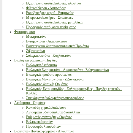
Εξαρτήματα συνδεσμολογίας πλαστικά
Φίλτρα Νερού - Λιπαντήρες
Εκτοξευτήρες νερού - Επιφανείας
Μικροεκτοξευτήρες - Σταλάκτες
Εξαρτήματα συνδεσμολογίας μεταλλικά
Προσφορές αυτόματου ποτίσματος
Φυτοφάρμακα
Μυκητοκτόνα
Εντομοκτόνα - Ακαρεοκτόνα
Ερασιτεχνικά Φυτοπροστατευτικά Προιόντα
Ζιζανιοκτόνα
Σαλιγκαροκτόνα - Κοχλιοκτόνα
Βιολογικά φάρμακα - Παγίδες
Βιολογικά Λιπάσματα
Βιολογικά Εντομοκτόνα - Ακαρεοκτόνα - Σαλιγκαροκτόνα
Βιολογικά προιόντα προστασίας
Βιολογικά Μυκητοκτόνα - Ζιζανιοκτόνα
Βιολογικές Φυτικές Ορμόνες
Βιολογικές Εντομοπαγίδες - Σαλιγκαροπαγίδες - Παγίδες ερπετών -
Κόλλες
Σκευάσματα βιολογικά για απεντομώσεις
Λιπάσματα - Ορμόνες
Κοκκώδη χημικά λιπάσματα
Λιπάσματα υδατοδιαλυτά διαφυλλικά
Ρυθμιστές ανάπτυξης - Ορμόνες
Βελτιωτικά φυτών
Προσφορές λιπασμάτων
Βιοκτόνα - Ποντικοφάρμακα - Απωθητικά