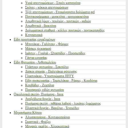
Υγρά απεντομώσεων - Σπρέυ καπνογόνα
Σκόνες - κόκκοι απεντομώσεων
Τζέλ απεντομώσεων - Ετοιμόχρηστα δολώματα gel
Ποντικοφάρμακα - μυοκτόνα - αρουραιοκτόνα
Απωθητικά ζώων - πουλιών - ποντικών - φιδιών
Απωθητικά - βιοκτόνα
Δολωματικοί σταθμοί - κόλλες ποντικών - ποντικοπαγίδες
Κτηνιατρικά
Είδη προστασίας εργαζομένων
Μποτάκια - Γαλότσες - Φόρμες
Μάσκες ψεκασμού
Ιμάντες - Γυαλιά - Ωτασπίδες - Προσωπίδες
Γάντια εργασίας
Είδη Φυτωρίου - Ανθοπωλείου
Γλάστρες φυτωρίου - Σακούλες
Δίσκοι σποράς - Παλετάκια φύτευσης
Γλαστράκια - Υποστρώματα JIFFY
Είδη συσκευασίας - Ταμπελάκια - Ράφιες - Κορδόνια
Κουβάδες - Ζεμπίλια
Προσφορές ειδών φυτωρίου
Οικολογικά σκεύη- Πυρίμαχα - Inox
Ανοξείδωτα δοχεία - Inox
Πυρίμαχα σκεύη - πιθάρια λαδιού - λεκάνες ζυμώματος
Πλαστικά δοχεία - Βαρέλια - Τενεκέδες
Μηχανήματα Κήπου
Αλυσσοπρίονα - Κονταροπρίονα
Σκαπτικά - Φρέζες
Μηχανές γκαζόν - Χλοοκοπτικά