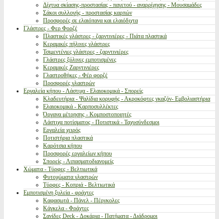
Δίχτυα σκίασης-προστασίας - παγετού - αναρρίχησης - Μουσαμάδες
Σάκοι συλλογής - προστασίας καρπών
Προσφορές σε ελαιόπανα και ελαιόδιχτα
Γλάστρες - Φερ Φορζέ
Πλαστικές γλάστρες - ζαρντινιέρες - Πιάτα πλαστικά
Κεραμικές πήλινες γλάστρες
Τσιμεντένιες γλάστρες - ζαρντινιέρες
Γλάστρες ξύλινες εμποτισμένες
Κεραμικές Ζαρντινιέρες
Γλαστροθήκες - Φέρ φορζέ
Προσφορές γλαστρών
Εργαλεία κήπου - Λάστιχα - Ελαιοκομικά - Σπορείς
Κλαδευτήρια - Ψαλίδια κορυφής - Ακροκόφτες γκαζόν- Εμβολιαστήρια
Ελαιοκομικά - Καρποσυλλέκτες
Όργανα μέτρησης - Κομποστοποιητές
Λάστιχα ποτίσματος - Ποτιστικά - Ταχυσύνδεσμοι
Εργαλεία χειρός
Ποτιστήρια πλαστικά
Καρότσια κήπου
Προσφορές εργαλείων κήπου
Σπορείς - Λιπασματοδιανομείς
Χώματα - Τύρφες - Βελτιωτικά
Φυτοχώματα γλαστρών
Τύρφες - Κοπριά - Βελτιωτικά
Εμποτισμένη ξυλεία - φράχτες
Καφασωτά - Πάνελ - Πέργκολες
Κάγκελα - Φράχτες
Σανίδες Deck - Δοκάρια - Πατήματα - Διάδρομοι