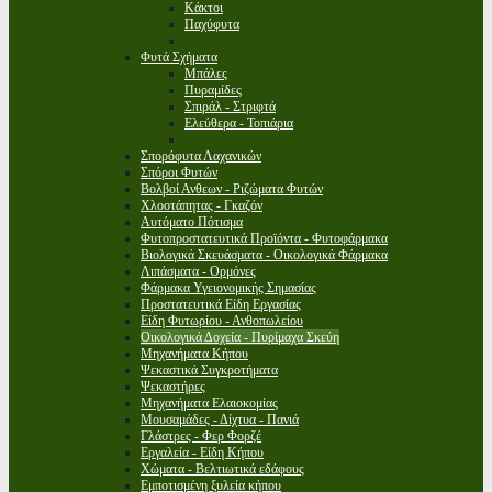
Κάκτοι
Παχύφυτα
Φυτά Σχήματα
Μπάλες
Πυραμίδες
Σπιράλ - Στριφτά
Ελεύθερα - Τοπιάρια
Σπορόφυτα Λαχανικών
Σπόροι Φυτών
Βολβοί Ανθεων - Ριζώματα Φυτών
Χλοοτάπητας - Γκαζόν
Αυτόματο Πότισμα
Φυτοπροστατευτικά Προϊόντα - Φυτοφάρμακα
Βιολογικά Σκευάσματα - Οικολογικά Φάρμακα
Λιπάσματα - Ορμόνες
Φάρμακα Υγειονομικής Σημασίας
Προστατευτικά Είδη Εργασίας
Είδη Φυτωρίου - Ανθοπωλείου
Οικολογικά Δοχεία - Πυρίμαχα Σκεύη
Μηχανήματα Κήπου
Ψεκαστικά Συγκροτήματα
Ψεκαστήρες
Μηχανήματα Ελαιοκομίας
Μουσαμάδες - Δίχτυα - Πανιά
Γλάστρες - Φερ Φορζέ
Εργαλεία - Είδη Κήπου
Χώματα - Βελτιωτικά εδάφους
Εμποτισμένη ξυλεία κήπου