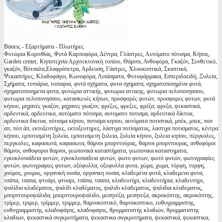
Βάσεις - Εξαρτήματα - Πλωτήρες
Φυτώρια Κορινθίας, Φυτά Καρποφόρα, Δέντρα, Γλάστρες, Αυτόματο πότισμα, Κήπος,
Garden center, Κηποτεχνία Αρχιτεκτονική τοπίου, Θάμνοι, Ανθοφόρα, Γκαζόν, Συνθετικό,
γκαζόν, Βότσαλα,Ελαφρόπετρα, Αρδευση, Γάστρες, Χλοοκοπτικά, Σκαπτικά,
Ψεκαστήρες, Κλαδοφάγοι, Κωνοφόρα, Λιπάσματα, Φυτοφάρμακα, Εσπεριδοειδή, Ξυλεία,
Σχήματα, τοπιάρια, τοπιαρια, φυτά σχήματα, φυτα σχηματα, σχηματοποιημένα φυτά,
σχηματοποιημενα φυτα, φυτώρια αττικής, φυτωρια αττικης, φυτωρια πελοπονησσου,
φυτωρια πελοπονησσου, κατασκευές κήπων, προσφορές φυτών, προσφορες φυτων, φυτά
κήπου, μηχανές γκαζόν, μηχανες γκαζον, φρέζες, φρεζες, φρέζα, φρεζα, ψεκαστικά,
αρδευτικά, αρδευτικα, αυτόματο πότισμα, αυτοματο ποτισμα, αρδευτικά δίκτυα,
αρδευτικα δικτυα, πότισμα κήπου, ποτισμα κηπου, αυτόματα ποτιστικά, μπέκ, μπεκ, ποπ
απ, πόπ άπ, εκτοξευτήρες, εκτοξευτηρες, λάστιχα ποτίσματος, λαστιχα ποτισματος, κέντρα
κήπου, εμποτισμένη ξυλεία, εμποτισμενη ξυλεια, ξυλεία κήπου, ξυλεια κηπου, πέργκολες,
περγκολες, καφασωτά, καφασωτα, θάμνοι μπορντούρας, θαμνοι μπορντουρας, ανθοφόροι
θάμνοι, ανθοφοροι θαμνοι, γεωπονικά καταστήματα, γεωπονικα καταστηματα,
εγκυκλοπαίδεια φυτών, εγκυκλοπαιδεια φυτών, φωτο φυτων, φωτό φυτών, φωτογραφίες
φυτών, φωτογραφιες φυτων, οξύφυλλα, οξυφυλλα φυτα, χώμα, χωμα, τύρφη, τυρφη,
χούμος, χουμος, οργανική ουσία, οργανικη ουσια, κλαδεμένα φυτά, κλαδεμενα φυτα,
τσάπα, τσαπα, φτυάρι, φτυαρι, τσάπα, τσαπα, κλαδευτήρι, κλαδευτήρια, κλαδευτηρι,
ψαλίδια κλαδέματος, ψαλίδι κλαδέματος, ψαλιδι κλαδεματος, ψαλιδια κλαδεματος,
μπορντουροψάλιδα, μπορντουροψαλιδο, μεσηνέζα, μεσηνεζα, ακροκόπτης, ακροκόπτης,
τρίμερ, τριμερ, τρίμμερ, τριμμερ, θαμνοκοπτικό, θαμνοκοπτικο, ευθυγραμμιστης,
ευθυγραμμιστής, κλαδοφάγος, κλαδοφαγος, θρυμματιστής κλαδιών, θρυμματιστης
κλαδιων, ψεκαστικά συγκροτήματα, ψεκαστικα συγκροτηματα, ψεκαστικά, ψεκαστικα,