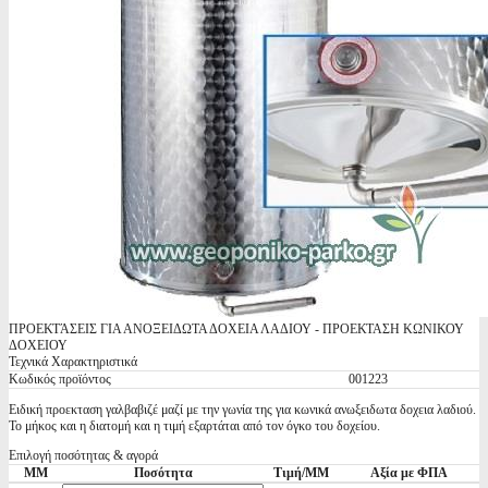
ΠΡΟΕΚΤΆΣΕΙΣ ΓΙΑ ΑΝΟΞΕΙΔΩΤΑ ΔΟΧΕΙΑ ΛΑΔΙΟΥ - ΠΡΟΕΚΤΑΣΗ ΚΩΝΙΚΟΥ
ΔΟΧΕΙΟΥ
Τεχνικά Χαρακτηριστικά
Κωδικός προϊόντος
001223
Ειδική προεκταση γαλβαβιζέ μαζί με την γωνία της για κωνικά ανωξειδωτα δοχεια λαδιού.
Το μήκος και η διατομή και η τιμή εξαρτάται από τον όγκο του δοχείου.
Επιλογή ποσότητας & αγορά
ΜΜ
Ποσότητα
Τιμή/ΜΜ
Αξία με ΦΠΑ