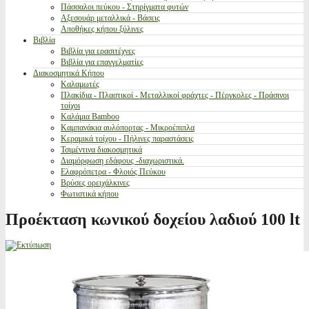
Πάσσαλοι πεύκου - Στηρίγματα φυτών
Αξεσουάρ μεταλλικά - Βάσεις
Αποθήκες κήπου ξύλινες
Βιβλία
Βιβλία για ερασιτέχνες
Βιβλία για επαγγελματίες
Διακοσμητικά Κήπου
Καλαμωτές
Πλακίδια - Πλαστικοί - Μεταλλικοί φράχτες - Πέργκολες - Πράσινοι
τοίχοι
Καλάμια Bamboo
Καμπανάκια αυλόπορτας - Μικροέπιπλα
Κεραμικά τοίχου - Πήλινες παραστάσεις
Τσιμέντινα διακοσμητικά
Διαμόρφωση εδάφους -διαχωριστικά.
Ελαφρόπετρα - Φλοιός Πεύκου
Βρύσες ορειχάλκινες
Φωτιστικά κήπου
Προέκταση κωνικού δοχείου λαδιού 100 lt