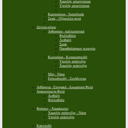
Χαμηλής μπορντούρας
Υψηλής μπορντούρας
Καρποφόροι - Superfoods
Σκιάς - Οξύφυλλα φυτά
Δέντρα κήπου
Ανθοφόρα - καλλωπιστικά
Φυλλοβόλα
Αειθαλή
Σκιάς
Παραθαλάσσιων περιοχών
Κωνοφόρα - Κυπαρισσοειδή
Υψηλής ανάπτυξης
Χαμηλής ανάπτυξης
Μίνι - Νάνα
Εσπεριδοειδή - Ξυνόδεντρα
Ανθόφυτα - Εποχιακά - Αρωματικά Φυτά
Αναρριχώμενα Φυτά
Αειθαλή
Φυλλοβόλα
Φοίνικες - Χαμαίρωπες
Χαμηλής ανάπτυξης - Νάνα
Υψηλής ανάπτυξης
Κακτοειδή