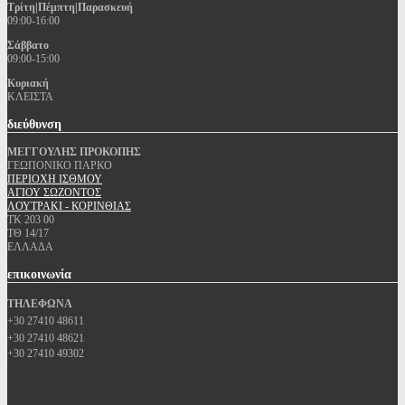
Τρίτη|Πέμπτη|Παρασκευή
09:00-16:00
Σάββατο
09:00-15:00
Κυριακή
ΚΛΕΙΣΤΑ
διεύθυνση
ΜΕΓΓΟΥΛΗΣ ΠΡΟΚΟΠΗΣ
ΓΕΩΠΟΝΙΚΟ ΠΑΡΚΟ
ΠΕΡΙΟΧΗ ΙΣΘΜΟΥ
ΑΓΙΟΥ ΣΩΖΟΝΤΟΣ
ΛΟΥΤΡΑΚΙ - ΚΟΡΙΝΘΙΑΣ
ΤΚ 203 00
ΤΘ 14/17
ΕΛΛΑΔΑ
επικοινωνία
ΤΗΛΕΦΩΝΑ
+30 27410 48611
+30 27410 48621
+30 27410 49302