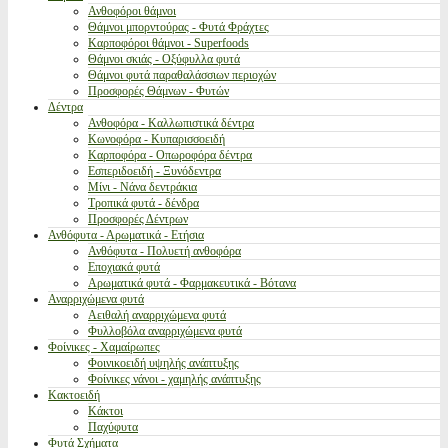
Ανθοφόροι θάμνοι
Θάμνοι μπορντούρας - Φυτά Φράχτες
Καρποφόροι θάμνοι - Superfoods
Θάμνοι σκιάς - Οξύφυλλα φυτά
Θάμνοι φυτά παραθαλάσσιων περιοχών
Προσφορές Θάμνων - Φυτών
Δέντρα
Ανθοφόρα - Καλλωπιστικά δέντρα
Κωνοφόρα - Κυπαρισσοειδή
Καρποφόρα - Οπωροφόρα δέντρα
Εσπεριδοειδή - Ξυνόδεντρα
Μίνι - Νάνα δεντράκια
Τροπικά φυτά - δένδρα
Προσφορές Δέντρων
Ανθόφυτα - Αρωματικά - Ετήσια
Ανθόφυτα - Πολυετή ανθοφόρα
Εποχιακά φυτά
Αρωματικά φυτά - Φαρμακευτικά - Βότανα
Αναρριχώμενα φυτά
Αειθαλή αναρριχώμενα φυτά
Φυλλοβόλα αναρριχώμενα φυτά
Φοίνικες - Χαμαίρωπες
Φοινικοειδή υψηλής ανάπτυξης
Φοίνικες νάνοι - χαμηλής ανάπτυξης
Κακτοειδή
Κάκτοι
Παχύφυτα
Φυτά Σχήματα