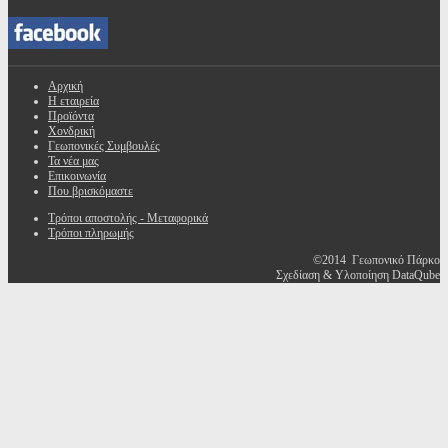
Αρχική
Η εταιρεία
Προϊόντα
Χονδρική
Γεωπονικές Συμβουλές
Τα νέα μας
Επικοινωνία
Που βρισκόμαστε
Τρόποι αποστολής - Μεταφορικά
Τρόποι πληρωμής
©2014 Γεωπονικό Πάρκο
Σχεδίαση & Υλοποίηση DataQube