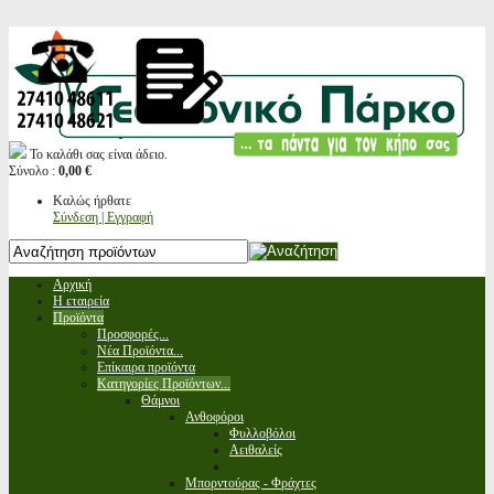
Το καλάθι σας είναι άδειο.
Σύνολο :
0,00 €
Καλώς ήρθατε
Σύνδεση | Εγγραφή
Αρχική
Η εταιρεία
Προϊόντα
Προσφορές...
Νέα Προϊόντα...
Επίκαιρα προϊόντα
Κατηγορίες Προϊόντων...
Θάμνοι
Ανθοφόροι
Φυλλοβόλοι
Αειθαλείς
Μπορντούρας - Φράχτες