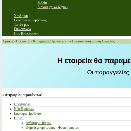
Βιβλία
Διακοσμητικά Κήπου
Χονδρική
Γεωπονικές Συμβουλές
Τα νέα μας
Επικοινωνία
Που βρισκόμαστε
Αρχική
»
Προϊόντα
»
Κατηγορίες Προϊόντων...
»
Προστατευτικά Είδη Εργασίας
Η εταιρεία θα παραμε
Οι παραγγελίες
κατηγορίες
προιόντων
Προσφορές
Νέα Προϊόντα
Επίκαιρα Προϊόντα
Θάμνοι
Ανθοφόροι θάμνοι
Θάμνοι μπορντούρας - Φυτά Φράχτες