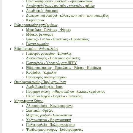
Ποντικοφάρμακα - μυοκτόνα - αρουραιοκτόνα
Απωθητικά ζώων - πουλιών - ποντικών - φιδιών
Απωθητικά - βιοκτόνα
Δολωματικοί σταθμοί - κόλλες ποντικών - ποντικοπαγίδες
Κτηνιατρικά
Είδη προστασίας εργαζομένων
Μποτάκια - Γαλότσες - Φόρμες
Μάσκες ψεκασμού
Ιμάντες - Γυαλιά - Ωτασπίδες - Προσωπίδες
Γάντια εργασίας
Είδη Φυτωρίου - Ανθοπωλείου
Γλάστρες φυτωρίου - Σακούλες
Δίσκοι σποράς - Παλετάκια φύτευσης
Γλαστράκια - Υποστρώματα JIFFY
Είδη συσκευασίας - Ταμπελάκια - Ράφιες - Κορδόνια
Κουβάδες - Ζεμπίλια
Προσφορές ειδών φυτωρίου
Οικολογικά σκεύη- Πυρίμαχα - Inox
Ανοξείδωτα δοχεία - Inox
Πυρίμαχα σκεύη - πιθάρια λαδιού - λεκάνες ζυμώματος
Πλαστικά δοχεία - Βαρέλια - Τενεκέδες
Μηχανήματα Κήπου
Αλυσσοπρίονα - Κονταροπρίονα
Σκαπτικά - Φρέζες
Μηχανές γκαζόν - Χλοοκοπτικά
Χορτοκοπτικά - Θαμνοκοπτικά
Πολυεργαλεία - Πολυμηχανήματα
Ψαλίδια μπορντούρας - Ευθυγραμμιστές