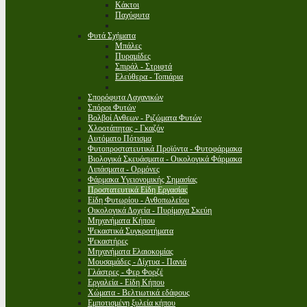
Κάκτοι
Παχύφυτα
Φυτά Σχήματα
Μπάλες
Πυραμίδες
Σπιράλ - Στριφτά
Ελεύθερα - Τοπιάρια
Σπορόφυτα Λαχανικών
Σπόροι Φυτών
Βολβοί Ανθεων - Ριζώματα Φυτών
Χλοοτάπητας - Γκαζόν
Αυτόματο Πότισμα
Φυτοπροστατευτικά Προϊόντα - Φυτοφάρμακα
Βιολογικά Σκευάσματα - Οικολογικά Φάρμακα
Λιπάσματα - Ορμόνες
Φάρμακα Υγειονομικής Σημασίας
Προστατευτικά Είδη Εργασίας
Είδη Φυτωρίου - Ανθοπωλείου
Οικολογικά Δοχεία - Πυρίμαχα Σκεύη
Μηχανήματα Κήπου
Ψεκαστικά Συγκροτήματα
Ψεκαστήρες
Μηχανήματα Ελαιοκομίας
Μουσαμάδες - Δίχτυα - Πανιά
Γλάστρες - Φερ Φορζέ
Εργαλεία - Είδη Κήπου
Χώματα - Βελτιωτικά εδάφους
Εμποτισμένη ξυλεία κήπου