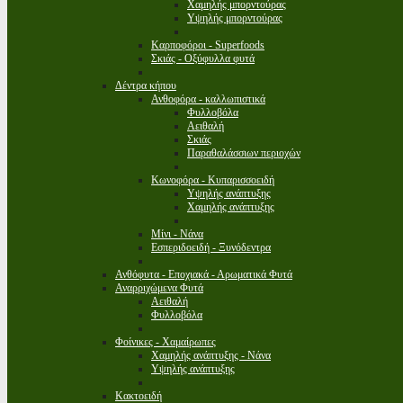
Χαμηλής μπορντούρας
Υψηλής μπορντούρας
Καρποφόροι - Superfoods
Σκιάς - Οξύφυλλα φυτά
Δέντρα κήπου
Ανθοφόρα - καλλωπιστικά
Φυλλοβόλα
Αειθαλή
Σκιάς
Παραθαλάσσιων περιοχών
Κωνοφόρα - Κυπαρισσοειδή
Υψηλής ανάπτυξης
Χαμηλής ανάπτυξης
Μίνι - Νάνα
Εσπεριδοειδή - Ξυνόδεντρα
Ανθόφυτα - Εποχιακά - Αρωματικά Φυτά
Αναρριχώμενα Φυτά
Αειθαλή
Φυλλοβόλα
Φοίνικες - Χαμαίρωπες
Χαμηλής ανάπτυξης - Νάνα
Υψηλής ανάπτυξης
Κακτοειδή