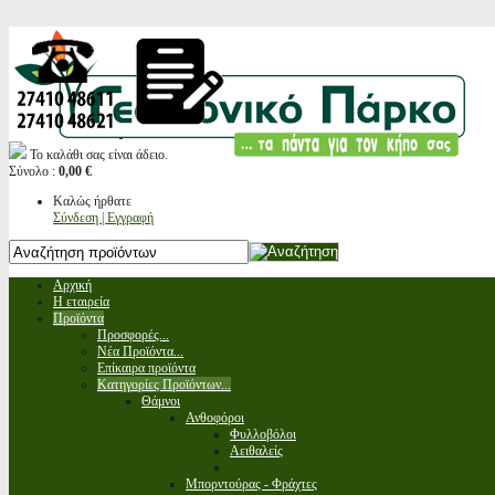
Το καλάθι σας είναι άδειο.
Σύνολο :
0,00 €
Καλώς ήρθατε
Σύνδεση | Εγγραφή
Αρχική
Η εταιρεία
Προϊόντα
Προσφορές...
Νέα Προϊόντα...
Επίκαιρα προϊόντα
Κατηγορίες Προϊόντων...
Θάμνοι
Ανθοφόροι
Φυλλοβόλοι
Αειθαλείς
Μπορντούρας - Φράχτες