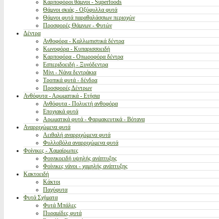
Καρποφόροι θάμνοι - Superfoods
Θάμνοι σκιάς - Οξύφυλλα φυτά
Θάμνοι φυτά παραθαλάσσιων περιοχών
Προσφορές Θάμνων - Φυτών
Δέντρα
Ανθοφόρα - Καλλωπιστικά δέντρα
Κωνοφόρα - Κυπαρισσοειδή
Καρποφόρα - Οπωροφόρα δέντρα
Εσπεριδοειδή - Ξυνόδεντρα
Μίνι - Νάνα δεντράκια
Τροπικά φυτά - δένδρα
Προσφορές Δέντρων
Ανθόφυτα - Αρωματικά - Ετήσια
Ανθόφυτα - Πολυετή ανθοφόρα
Εποχιακά φυτά
Αρωματικά φυτά - Φαρμακευτικά - Βότανα
Αναρριχώμενα φυτά
Αειθαλή αναρριχώμενα φυτά
Φυλλοβόλα αναρριχώμενα φυτά
Φοίνικες - Χαμαίρωπες
Φοινικοειδή υψηλής ανάπτυξης
Φοίνικες νάνοι - χαμηλής ανάπτυξης
Κακτοειδή
Κάκτοι
Παχύφυτα
Φυτά Σχήματα
Φυτά Μπάλες
Πυραμίδες φυτά