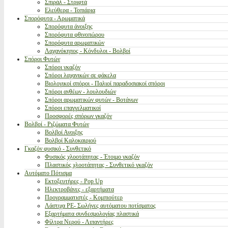
Σπιράλ - Στριφτά
Ελεύθερα - Τοπιάρια
Σπορόφυτα - Αρωματικά
Σπορόφυτα άνοιξης
Σπορόφυτα φθινοπώρου
Σπορόφυτα αρωματικών
Λαχανόκηπος - Κόνδυλοι - Βολβοί
Σπόροι Φυτών
Σπόροι γκαζόν
Σπόροι λαχανικών σε φάκελα
Βιολογικοί σπόροι - Παλιοί παραδοσιακοί σπόροι
Σπόροι ανθέων - λουλουδιών
Σπόροι αρωματικών φυτών - Βοτάνων
Σπόροι επαγγελματικοί
Προσφορές σπόρων γκαζόν
Βολβοί - Ριζώματα Φυτών
Βολβοί Ανοιξης
Βολβοί Καλοκαιριού
Γκαζόν φυσικό - Συνθετικό
Φυσικός χλοοτάπητας - Έτοιμο γκαζόν
Πλαστικός χλοοτάπητας - Συνθετικό γκαζόν
Αυτόματο Πότισμα
Εκτοξευτήρες - Pop Up
Ηλεκτροβάνες - εξαρτήματα
Προγραμματιστές - Κομπιούτερ
Λάστιχα PE- Σωλήνες αυτόματου ποτίσματος
Εξαρτήματα συνδεσμολογίας πλαστικά
Φίλτρα Νερού - Λιπαντήρες