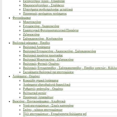
Εκτοξευτήρες νερού - Επιφανείας
Μικροεκτοξευτήρες - Σταλάκτες
Εξαρτήματα συνδεσμολογίας μεταλλικά
Προσφορές αυτόματου ποτίσματος
Φυτοφάρμακα
Μυκητοκτόνα
Εντομοκτόνα - Ακαρεοκτόνα
Ερασιτεχνικά Φυτοπροστατευτικά Προιόντα
Ζιζανιοκτόνα
Σαλιγκαροκτόνα - Κοχλιοκτόνα
Βιολογικά φάρμακα - Παγίδες
Βιολογικά Λιπάσματα
Βιολογικά Εντομοκτόνα - Ακαρεοκτόνα - Σαλιγκαροκτόνα
Βιολογικά προιόντα προστασίας
Βιολογικά Μυκητοκτόνα - Ζιζανιοκτόνα
Βιολογικές Φυτικές Ορμόνες
Βιολογικές Εντομοπαγίδες - Σαλιγκαροπαγίδες - Παγίδες ερπετών - Κόλλε
Σκευάσματα βιολογικά για απεντομώσεις
Λιπάσματα - Ορμόνες
Κοκκώδη χημικά λιπάσματα
Λιπάσματα υδατοδιαλυτά διαφυλλικά
Ρυθμιστές ανάπτυξης - Ορμόνες
Βελτιωτικά φυτών
Προσφορές λιπασμάτων
Βιοκτόνα - Ποντικοφάρμακα - Απωθητικά
Υγρά απεντομώσεων - Σπρέυ καπνογόνα
Σκόνες - κόκκοι απεντομώσεων
Τζέλ απεντομώσεων - Ετοιμόχρηστα δολώματα gel