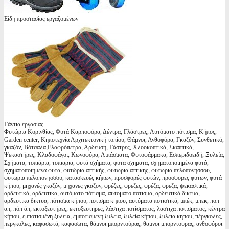
Είδη προστασίας εργαζομένων
Γάντια εργασίας
Φυτώρια Κορινθίας, Φυτά Καρποφόρα, Δέντρα, Γλάστρες, Αυτόματο πότισμα, Κήπος,
Garden center, Κηποτεχνία Αρχιτεκτονική τοπίου, Θάμνοι, Ανθοφόρα, Γκαζόν, Συνθετικό,
γκαζόν, Βότσαλα,Ελαφρόπετρα, Αρδευση, Γάστρες, Χλοοκοπτικά, Σκαπτικά,
Ψεκαστήρες, Κλαδοφάγοι, Κωνοφόρα, Λιπάσματα, Φυτοφάρμακα, Εσπεριδοειδή, Ξυλεία,
Σχήματα, τοπιάρια, τοπιαρια, φυτά σχήματα, φυτα σχηματα, σχηματοποιημένα φυτά,
σχηματοποιημενα φυτα, φυτώρια αττικής, φυτωρια αττικης, φυτωρια πελοπονησσου,
φυτωρια πελοπονησσου, κατασκευές κήπων, προσφορές φυτών, προσφορες φυτων, φυτά
κήπου, μηχανές γκαζόν, μηχανες γκαζον, φρέζες, φρεζες, φρέζα, φρεζα, ψεκαστικά,
αρδευτικά, αρδευτικα, αυτόματο πότισμα, αυτοματο ποτισμα, αρδευτικά δίκτυα,
αρδευτικα δικτυα, πότισμα κήπου, ποτισμα κηπου, αυτόματα ποτιστικά, μπέκ, μπεκ, ποπ
απ, πόπ άπ, εκτοξευτήρες, εκτοξευτηρες, λάστιχα ποτίσματος, λαστιχα ποτισματος, κέντρα
κήπου, εμποτισμένη ξυλεία, εμποτισμενη ξυλεια, ξυλεία κήπου, ξυλεια κηπου, πέργκολες,
περγκολες, καφασωτά, καφασωτα, θάμνοι μπορντούρας, θαμνοι μπορντουρας, ανθοφόροι