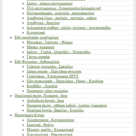
Σκόνες - κόκκοι απεντομώσεων
Τζέλ απεντομώσεων - Ετοιμόχρηστα δολώματα gel
Ποντικοφάρμακα - μυοκτόνα - αρουραιοκτόνα
Απωθητικά ζώων - πουλιών - ποντικών - φιδιών
Απωθητικά - βιοκτόνα
Δολωματικοί σταθμοί - κόλλες ποντικών - ποντικοπαγίδες
Κτηνιατρικά
Είδη προστασίας εργαζομένων
Μποτάκια - Γαλότσες - Φόρμες
Μάσκες ψεκασμού
Ιμάντες - Γυαλιά - Ωτασπίδες - Προσωπίδες
Γάντια εργασίας
Είδη Φυτωρίου - Ανθοπωλείου
Γλάστρες φυτωρίου - Σακούλες
Δίσκοι σποράς - Παλετάκια φύτευσης
Γλαστράκια - Υποστρώματα JIFFY
Είδη συσκευασίας - Ταμπελάκια - Ράφιες - Κορδόνια
Κουβάδες - Ζεμπίλια
Προσφορές ειδών φυτωρίου
Οικολογικά σκεύη- Πυρίμαχα - Inox
Ανοξείδωτα δοχεία - Inox
Πυρίμαχα σκεύη - πιθάρια λαδιού - λεκάνες ζυμώματος
Πλαστικά δοχεία - Βαρέλια - Τενεκέδες
Μηχανήματα Κήπου
Αλυσσοπρίονα - Κονταροπρίονα
Σκαπτικά - Φρέζες
Μηχανές γκαζόν - Χλοοκοπτικά
Χορτοκοπτικά - Θαμνοκοπτικά