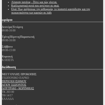
Λίπανση πατάτας - Πότε και πώς γίνεται.
Καλλωπιστικά φυτά που αντέχουν σε σκιά.
Ελιά: Πως αυξάνουμε την ανθοφορία, το ποσοστό καρπόδεσης και την
περιεκτικότητα των καρπών σε λάδι
ωράριο
Δευτέρα|Τετάρτη
09:00-16:00
Τρίτη|Πέμπτη|Παρασκευή
09:00-16:00
Σάββατο
09:00-15:00
Κυριακή
ΚΛΕΙΣΤΑ
διεύθυνση
ΜΕΓΓΟΥΛΗΣ ΠΡΟΚΟΠΗΣ
ΓΕΩΠΟΝΙΚΟ ΠΑΡΚΟ
ΠΕΡΙΟΧΗ ΙΣΘΜΟΥ
ΑΓΙΟΥ ΣΩΖΟΝΤΟΣ
ΛΟΥΤΡΑΚΙ - ΚΟΡΙΝΘΙΑΣ
ΤΚ 203 00
ΤΘ 14/17
ΕΛΛΑΔΑ