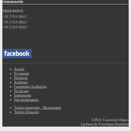
επικοινωνία
ΤΗΛΕΦΩΝΑ
+30 27410 48611
+30 27410 48621
+30 27410 49302
Αρχική
Η εταιρεία
Προϊόντα
Χονδρική
Γεωπονικές Συμβουλές
Τα νέα μας
Επικοινωνία
Που βρισκόμαστε
Τρόποι αποστολής - Μεταφορικά
Τρόποι πληρωμής
©2014 Γεωπονικό Πάρκο
Σχεδίαση & Υλοποίηση DataQube