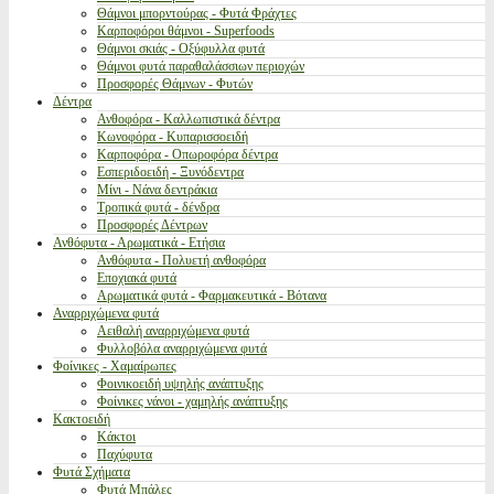
Θάμνοι μπορντούρας - Φυτά Φράχτες
Καρποφόροι θάμνοι - Superfoods
Θάμνοι σκιάς - Οξύφυλλα φυτά
Θάμνοι φυτά παραθαλάσσιων περιοχών
Προσφορές Θάμνων - Φυτών
Δέντρα
Ανθοφόρα - Καλλωπιστικά δέντρα
Κωνοφόρα - Κυπαρισσοειδή
Καρποφόρα - Οπωροφόρα δέντρα
Εσπεριδοειδή - Ξυνόδεντρα
Μίνι - Νάνα δεντράκια
Τροπικά φυτά - δένδρα
Προσφορές Δέντρων
Ανθόφυτα - Αρωματικά - Ετήσια
Ανθόφυτα - Πολυετή ανθοφόρα
Εποχιακά φυτά
Αρωματικά φυτά - Φαρμακευτικά - Βότανα
Αναρριχώμενα φυτά
Αειθαλή αναρριχώμενα φυτά
Φυλλοβόλα αναρριχώμενα φυτά
Φοίνικες - Χαμαίρωπες
Φοινικοειδή υψηλής ανάπτυξης
Φοίνικες νάνοι - χαμηλής ανάπτυξης
Κακτοειδή
Κάκτοι
Παχύφυτα
Φυτά Σχήματα
Φυτά Μπάλες