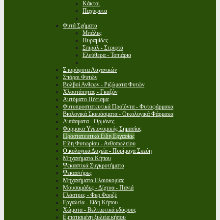
Κάκτοι
Παχύφυτα
Φυτά Σχήματα
Μπάλες
Πυραμίδες
Σπιράλ - Στριφτά
Ελεύθερα - Τοπιάρια
Σπορόφυτα Λαχανικών
Σπόροι Φυτών
Βολβοί Ανθεων - Ριζώματα Φυτών
Χλοοτάπητας - Γκαζόν
Αυτόματο Πότισμα
Φυτοπροστατευτικά Προϊόντα - Φυτοφάρμακα
Βιολογικά Σκευάσματα - Οικολογικά Φάρμακα
Λιπάσματα - Ορμόνες
Φάρμακα Υγειονομικής Σημασίας
Προστατευτικά Είδη Εργασίας
Είδη Φυτωρίου - Ανθοπωλείου
Οικολογικά Δοχεία - Πυρίμαχα Σκεύη
Μηχανήματα Κήπου
Ψεκαστικά Συγκροτήματα
Ψεκαστήρες
Μηχανήματα Ελαιοκομίας
Μουσαμάδες - Δίχτυα - Πανιά
Γλάστρες - Φερ Φορζέ
Εργαλεία - Είδη Κήπου
Χώματα - Βελτιωτικά εδάφους
Εμποτισμένη ξυλεία κήπου