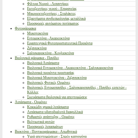
Φίλτρα Νερού - Λιπαντήρες
Εκτοξευτήρες νερού - Επιφανείας
Μικροεκτοξευτήρες - Σταλάκτες
Εξαρτήματα συνδεσμολογίας μεταλλικά
Προσφορές αυτόματου ποτίσματος
Φυτοφάρμακα
Μυκητοκτόνα
Εντομοκτόνα - Ακαρεοκτόνα
Ερασιτεχνικά Φυτοπροστατευτικά Προιόντα
Ζιζανιοκτόνα
Σαλιγκαροκτόνα - Κοχλιοκτόνα
Βιολογικά φάρμακα - Παγίδες
Βιολογικά Λιπάσματα
Βιολογικά Εντομοκτόνα - Ακαρεοκτόνα - Σαλιγκαροκτόνα
Βιολογικά προιόντα προστασίας
Βιολογικά Μυκητοκτόνα - Ζιζανιοκτόνα
Βιολογικές Φυτικές Ορμόνες
Βιολογικές Εντομοπαγίδες - Σαλιγκαροπαγίδες - Παγίδες ερπετών -
Κόλλες
Σκευάσματα βιολογικά για απεντομώσεις
Λιπάσματα - Ορμόνες
Κοκκώδη χημικά λιπάσματα
Λιπάσματα υδατοδιαλυτά διαφυλλικά
Ρυθμιστές ανάπτυξης - Ορμόνες
Βελτιωτικά φυτών
Προσφορές λιπασμάτων
Βιοκτόνα - Ποντικοφάρμακα - Απωθητικά
Υγρά απεντομώσεων - Σπρέυ καπνογόνα