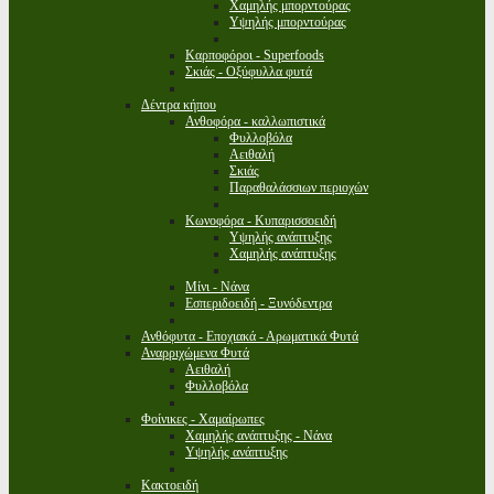
Χαμηλής μπορντούρας
Υψηλής μπορντούρας
Καρποφόροι - Superfoods
Σκιάς - Οξύφυλλα φυτά
Δέντρα κήπου
Ανθοφόρα - καλλωπιστικά
Φυλλοβόλα
Αειθαλή
Σκιάς
Παραθαλάσσιων περιοχών
Κωνοφόρα - Κυπαρισσοειδή
Υψηλής ανάπτυξης
Χαμηλής ανάπτυξης
Μίνι - Νάνα
Εσπεριδοειδή - Ξυνόδεντρα
Ανθόφυτα - Εποχιακά - Αρωματικά Φυτά
Αναρριχώμενα Φυτά
Αειθαλή
Φυλλοβόλα
Φοίνικες - Χαμαίρωπες
Χαμηλής ανάπτυξης - Νάνα
Υψηλής ανάπτυξης
Κακτοειδή