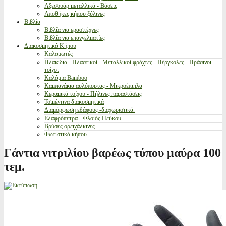
Αξεσουάρ μεταλλικά - Βάσεις
Αποθήκες κήπου ξύλινες
Βιβλία
Βιβλία για ερασιτέχνες
Βιβλία για επαγγελματίες
Διακοσμητικά Κήπου
Καλαμωτές
Πλακίδια - Πλαστικοί - Μεταλλικοί φράχτες - Πέργκολες - Πράσινοι
τοίχοι
Καλάμια Bamboo
Καμπανάκια αυλόπορτας - Μικροέπιπλα
Κεραμικά τοίχου - Πήλινες παραστάσεις
Τσιμέντινα διακοσμητικά
Διαμόρφωση εδάφους -διαχωριστικά.
Ελαφρόπετρα - Φλοιός Πεύκου
Βρύσες ορειχάλκινες
Φωτιστικά κήπου
Γάντια νιτριλίου βαρέως τύπου μαύρα 100
τεμ.