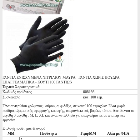
ΓΑΝΤΙΑ ΕΝΙΣΧΥΜΕΝΑ ΝΙΤΡΙΛΙΟΥ ΜΑΥΡΑ - ΓΑΝΤΙΑ ΧΩΡΙΣ ΠΟΥΔΡΑ
ΕΠΑΓΓΕΛΜΑΤΙΚΑ - ΚΟΥΤΙ 100 ΓΑΝΤΙΩΝ
Τεχνικά Χαρακτηριστικά
Κωδικός προϊόντος
008166
Συσκευασία
κυτ. 100 τεμ.
Γάντια νιτριλίου χρώματος μαύρου, αμφιδέξια, σε κουτί 100 τεμαχίων. Είναι χωρίς
πούδρα, εξαιρετικής εφαρμογής και αφής, υπερανθεκτικά, βαρέως τύπου. Διατίθενται σε
μεγέθη 3 μεγέθη : M, L, XL και είναι κατάλληλα για επαγγελματίες με απαιτητικές
εργασίες.
Επιλογή ποσότητας & αγορά
ΜΜ
Ποσότητα
Τιμή/ΜΜ
Αξία με ΦΠΑ