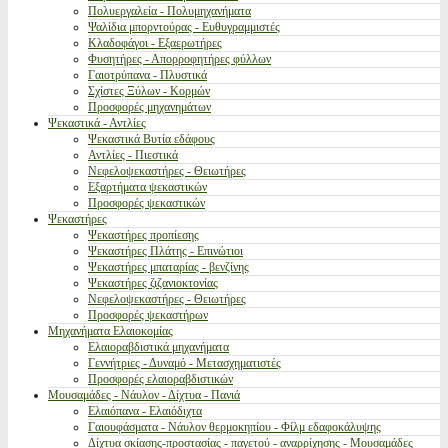
Πολυεργαλεία - Πολυμηχανήματα
Ψαλίδια μπορντούρας - Ευθυγραμμιστές
Κλαδοφάγοι - Εξαερωτήρες
Φυσητήρες - Απορροφητήρες φύλλων
Γαιοτρύπανα - Πλυστικά
Σχίστες Ξύλων - Κορμών
Προσφορές μηχανημάτων
Ψεκαστικά - Αντλίες
Ψεκαστικά Βυτία εδάφους
Αντλίες - Πιεστικά
Νεφελοψεκαστήρες - Θειωτήρες
Εξαρτήματα ψεκαστικών
Προσφορές ψεκαστικών
Ψεκαστήρες
Ψεκαστήρες προπίεσης
Ψεκαστήρες Πλάτης - Επινώτιοι
Ψεκαστήρες μπαταρίας - βενζίνης
Ψεκαστήρες ζιζανιοκτονίας
Νεφελοψεκαστήρες - Θειωτήρες
Προσφορές ψεκαστήρων
Μηχανήματα Ελαιοκομίας
Ελαιοραβδιστικά μηχανήματα
Γεννήτριες - Δυναμό - Μετασχηματιστές
Προσφορές ελαιοραβδιστικών
Μουσαμάδες - Νάυλον - Δίχτυα - Πανιά
Ελαιόπανα - Ελαιόδιχτα
Γαιουφάσματα - Νάυλον θερμοκηπίου - Φίλμ εδαφοκάλυψης
Δίχτυα σκίασης-προστασίας - παγετού - αναρρίχησης - Μουσαμάδες