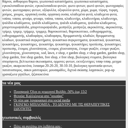
θάμνοι, ανθοφοροι θαμνοι, γεωπονικά καταστήματα, γεωπονικα καταστηματα,
εγκυκλοπαίδεια φυτών, εγκυκλοπαιδεια φυτών, φωτο φυτων, φωτό φυτών, φωτογραφίες
φυτών, φωτογραφιες φυτων, οξύφυλλα, οξυφυλλα φυτα, χώμα, χωμα, τύρφη, τυρφη,
χούμος, χουμος, οργανική ουσία, οργανικη ουσια, κλαδεμένα φυτά, κλαδεμενα φυτα,
τσάπα, τσαπα, φτυάρι, φτυαρι, τσάπα, τσαπα, κλαδευτήρι, κλαδευτήρια, κλαδευτηρι,
ψαλίδια κλαδέματος, ψαλίδι κλαδέματος, ψαλιδι κλαδεματος, ψαλιδια κλαδεματος,
μπορντουροψάλιδα, μπορντουροψαλιδο, μεσηνέζα, μεσηνεζα, ακροκόπτης, ακροκόπτης,
τρίμερ, τριμερ, τρίμμερ, τριμμερ, θαμνοκοπτικό, θαμνοκοπτικο, ευθυγραμμιστης,
ευθυγραμμιστής, κλαδοφάγος, κλαδοφαγος, θρυμματιστής κλαδιών, θρυμματιστης
κλαδιων, ψεκαστικά συγκροτήματα, ψεκαστικα συγκροτηματα, ψεκαστικά, ψεκαστικα,
ψεκαστήρες, ψεκαστηρες, ψεκαστήρι, ψεκαστηρι, ψεκαστήρες προπίεσης, ψεκαστηρες
προπιεσης, έτοιμος χλοοτάπητας, ετοιμος χλοοταπητας, έτοιμο γκαζόν, ετοιμο γκαζον,
χλοοτάπητας, χλοοταπητας, sod, lawn, e shop, e garden shop, e shop garden, garden shop,
shop garden, free shop garden, free shop, e free shop, βιολογικη ντοματα, βιολογικα
σπορόφυτα, βελτιωτικα σκευασματα, ορμονες φυτων, εκτοξευτηρες τσαφ-τσαφ, μειγμα
γκαζον, ακαρεοκτόνα, λιπασμα 20-20-20, 30-10-10, βιολογικη προστασία φυτων,
πατατοσπορος, σακοι μανιταριών, μουσαμάδες, διχτυά σκίασης λαχανικών, pop-up
γραναζωτα γηπέδων, ζιζανιοκτόνα
τα
νέα μας
Προσφορά: Όλοι οι χειμερινοί Βολβόι -50% έως 15/2
Φειγιόα: Καλλιέργεια απο ''χρυσάφι''
Oι νέοι μας λογαριασμοί στα social media
ΓΚΙΝΓΚΟ ΜΠΙΛΟΜΠΑ - ΤΟ ΔΕΝΤΡΟ ΜΕ ΤΙΣ ΘΕΡΑΠΕΥΤΙΚΕΣ
ΙΔΙΟΤΗΤΕΣ
γεωπονικές
συμβουλές
Πότε να φυτέψω την λεβάντα μου ;