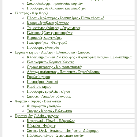
Σάκοι συλλογής - προστασίας καρπών
Προσφορές σε ελαιόπανα και ελαιόδιχτα
Γλάστρες - Φερ Φορζέ
Πλαστικές γλάστρες - ζαρντινιέρες - Πιάτα πλαστικά
Κεραμικές πήλινες γλάστρες
Τσιμεντένιες γλάστρες - ζαρντινιέρες
Γλάστρες ξύλινες εμποτισμένες
Κεραμικές Ζαρντινιέρες
Γλαστροθήκες - Φέρ φορζέ
Προσφορές γλαστρών
Εργαλεία κήπου - Λάστιχα - Ελαιοκομικά - Σπορείς
Κλαδευτήρια - Ψαλίδια κορυφής - Ακροκόφτες γκαζόν- Εμβολιαστήρια
Ελαιοκομικά - Καρποσυλλέκτες
Όργανα μέτρησης - Κομποστοποιητές
Λάστιχα ποτίσματος - Ποτιστικά - Ταχυσύνδεσμοι
Εργαλεία χειρός
Ποτιστήρια πλαστικά
Καρότσια κήπου
Προσφορές εργαλείων κήπου
Σπορείς - Λιπασματοδιανομείς
Χώματα - Τύρφες - Βελτιωτικά
Φυτοχώματα γλαστρών
Τύρφες - Κοπριά - Βελτιωτικά
Εμποτισμένη ξυλεία - φράχτες
Καφασωτά - Πάνελ - Πέργκολες
Κάγκελα - Φράχτες
Σανίδες Deck - Δοκάρια - Πατήματα - Διάδρομοι
Πάσσαλοι πεύκου - Στηρίγματα φυτών