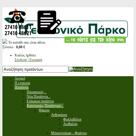
Το καλάθι σας είναι άδειο.
Σύνολο :
0,00 €
Καλώς ήρθατε
Σύνδεση | Εγγραφή
Αρχική
Η εταιρεία
Προϊόντα
Προσφορές...
Νέα Προϊόντα...
Επίκαιρα προϊόντα
Κατηγορίες Προϊόντων...
Θάμνοι
Ανθοφόροι
Φυλλοβόλοι
Αειθαλείς
Μπορντούρας - Φράχτες