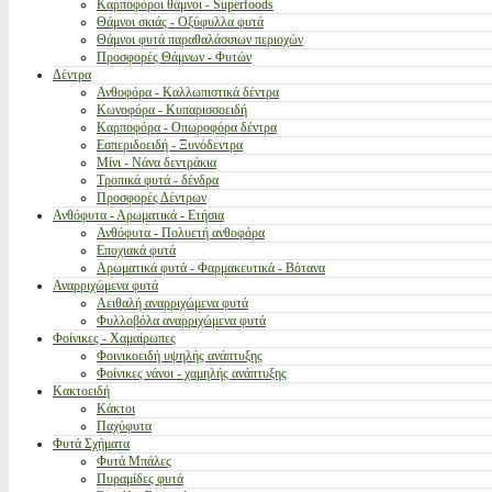
Καρποφόροι θάμνοι - Superfoods
Θάμνοι σκιάς - Οξύφυλλα φυτά
Θάμνοι φυτά παραθαλάσσιων περιοχών
Προσφορές Θάμνων - Φυτών
Δέντρα
Ανθοφόρα - Καλλωπιστικά δέντρα
Κωνοφόρα - Κυπαρισσοειδή
Καρποφόρα - Οπωροφόρα δέντρα
Εσπεριδοειδή - Ξυνόδεντρα
Μίνι - Νάνα δεντράκια
Τροπικά φυτά - δένδρα
Προσφορές Δέντρων
Ανθόφυτα - Αρωματικά - Ετήσια
Ανθόφυτα - Πολυετή ανθοφόρα
Εποχιακά φυτά
Αρωματικά φυτά - Φαρμακευτικά - Βότανα
Αναρριχώμενα φυτά
Αειθαλή αναρριχώμενα φυτά
Φυλλοβόλα αναρριχώμενα φυτά
Φοίνικες - Χαμαίρωπες
Φοινικοειδή υψηλής ανάπτυξης
Φοίνικες νάνοι - χαμηλής ανάπτυξης
Κακτοειδή
Κάκτοι
Παχύφυτα
Φυτά Σχήματα
Φυτά Μπάλες
Πυραμίδες φυτά