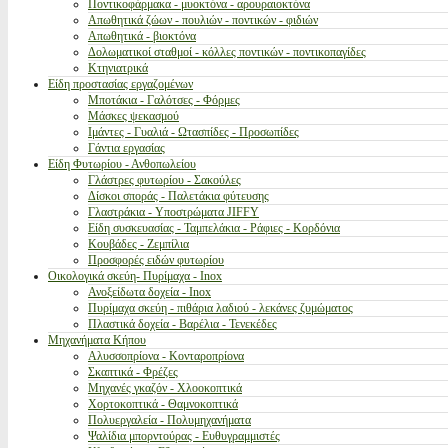
Ποντικοφάρμακα - μυοκτόνα - αρουραιοκτόνα
Απωθητικά ζώων - πουλιών - ποντικών - φιδιών
Απωθητικά - βιοκτόνα
Δολωματικοί σταθμοί - κόλλες ποντικών - ποντικοπαγίδες
Κτηνιατρικά
Είδη προστασίας εργαζομένων
Μποτάκια - Γαλότσες - Φόρμες
Μάσκες ψεκασμού
Ιμάντες - Γυαλιά - Ωτασπίδες - Προσωπίδες
Γάντια εργασίας
Είδη Φυτωρίου - Ανθοπωλείου
Γλάστρες φυτωρίου - Σακούλες
Δίσκοι σποράς - Παλετάκια φύτευσης
Γλαστράκια - Υποστρώματα JIFFY
Είδη συσκευασίας - Ταμπελάκια - Ράφιες - Κορδόνια
Κουβάδες - Ζεμπίλια
Προσφορές ειδών φυτωρίου
Οικολογικά σκεύη- Πυρίμαχα - Inox
Ανοξείδωτα δοχεία - Inox
Πυρίμαχα σκεύη - πιθάρια λαδιού - λεκάνες ζυμώματος
Πλαστικά δοχεία - Βαρέλια - Τενεκέδες
Μηχανήματα Κήπου
Αλυσσοπρίονα - Κονταροπρίονα
Σκαπτικά - Φρέζες
Μηχανές γκαζόν - Χλοοκοπτικά
Χορτοκοπτικά - Θαμνοκοπτικά
Πολυεργαλεία - Πολυμηχανήματα
Ψαλίδια μπορντούρας - Ευθυγραμμιστές