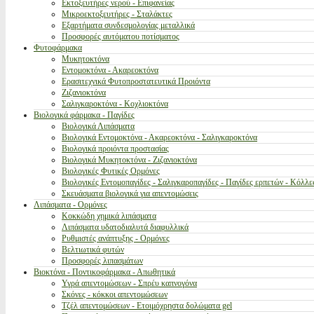
Εκτοξευτήρες νερού - Επιφανείας
Μικροεκτοξευτήρες - Σταλάκτες
Εξαρτήματα συνδεσμολογίας μεταλλικά
Προσφορές αυτόματου ποτίσματος
Φυτοφάρμακα
Μυκητοκτόνα
Εντομοκτόνα - Ακαρεοκτόνα
Ερασιτεχνικά Φυτοπροστατευτικά Προιόντα
Ζιζανιοκτόνα
Σαλιγκαροκτόνα - Κοχλιοκτόνα
Βιολογικά φάρμακα - Παγίδες
Βιολογικά Λιπάσματα
Βιολογικά Εντομοκτόνα - Ακαρεοκτόνα - Σαλιγκαροκτόνα
Βιολογικά προιόντα προστασίας
Βιολογικά Μυκητοκτόνα - Ζιζανιοκτόνα
Βιολογικές Φυτικές Ορμόνες
Βιολογικές Εντομοπαγίδες - Σαλιγκαροπαγίδες - Παγίδες ερπετών - Κόλλε
Σκευάσματα βιολογικά για απεντομώσεις
Λιπάσματα - Ορμόνες
Κοκκώδη χημικά λιπάσματα
Λιπάσματα υδατοδιαλυτά διαφυλλικά
Ρυθμιστές ανάπτυξης - Ορμόνες
Βελτιωτικά φυτών
Προσφορές λιπασμάτων
Βιοκτόνα - Ποντικοφάρμακα - Απωθητικά
Υγρά απεντομώσεων - Σπρέυ καπνογόνα
Σκόνες - κόκκοι απεντομώσεων
Τζέλ απεντομώσεων - Ετοιμόχρηστα δολώματα gel