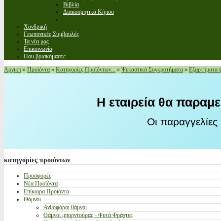
Βιβλία
Διακοσμητικά Κήπου
Χονδρική
Γεωπονικές Συμβουλές
Τα νέα μας
Επικοινωνία
Που βρισκόμαστε
Αρχική
»
Προϊόντα
»
Κατηγορίες Προϊόντων...
»
Ψεκαστικά Συγκροτήματα
»
Εξαρτήματα 
Η εταιρεία θα παραμε
Οι παραγγελίες
κατηγορίες
προιόντων
Προσφορές
Νέα Προϊόντα
Επίκαιρα Προϊόντα
Θάμνοι
Ανθοφόροι θάμνοι
Θάμνοι μπορντούρας - Φυτά Φράχτες