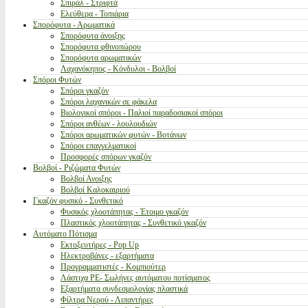
Σπιράλ - Στριφτά
Ελεύθερα - Τοπιάρια
Σπορόφυτα - Αρωματικά
Σπορόφυτα άνοιξης
Σπορόφυτα φθινοπώρου
Σπορόφυτα αρωματικών
Λαχανόκηπος - Κόνδυλοι - Βολβοί
Σπόροι Φυτών
Σπόροι γκαζόν
Σπόροι λαχανικών σε φάκελα
Βιολογικοί σπόροι - Παλιοί παραδοσιακοί σπόροι
Σπόροι ανθέων - λουλουδιών
Σπόροι αρωματικών φυτών - Βοτάνων
Σπόροι επαγγελματικοί
Προσφορές σπόρων γκαζόν
Βολβοί - Ριζώματα Φυτών
Βολβοί Ανοιξης
Βολβοί Καλοκαιριού
Γκαζόν φυσικό - Συνθετικό
Φυσικός χλοοτάπητας - Έτοιμο γκαζόν
Πλαστικός χλοοτάπητας - Συνθετικό γκαζόν
Αυτόματο Πότισμα
Εκτοξευτήρες - Pop Up
Ηλεκτροβάνες - εξαρτήματα
Προγραμματιστές - Κομπιούτερ
Λάστιχα PE- Σωλήνες αυτόματου ποτίσματος
Εξαρτήματα συνδεσμολογίας πλαστικά
Φίλτρα Νερού - Λιπαντήρες