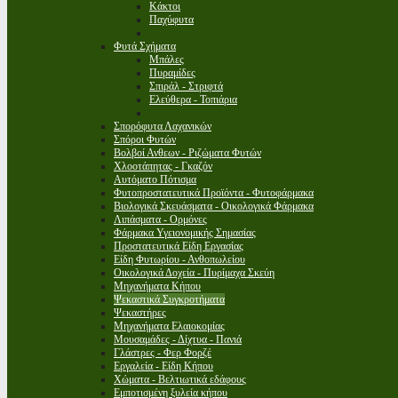
Κάκτοι
Παχύφυτα
Φυτά Σχήματα
Μπάλες
Πυραμίδες
Σπιράλ - Στριφτά
Ελεύθερα - Τοπιάρια
Σπορόφυτα Λαχανικών
Σπόροι Φυτών
Βολβοί Ανθεων - Ριζώματα Φυτών
Χλοοτάπητας - Γκαζόν
Αυτόματο Πότισμα
Φυτοπροστατευτικά Προϊόντα - Φυτοφάρμακα
Βιολογικά Σκευάσματα - Οικολογικά Φάρμακα
Λιπάσματα - Ορμόνες
Φάρμακα Υγειονομικής Σημασίας
Προστατευτικά Είδη Εργασίας
Είδη Φυτωρίου - Ανθοπωλείου
Οικολογικά Δοχεία - Πυρίμαχα Σκεύη
Μηχανήματα Κήπου
Ψεκαστικά Συγκροτήματα
Ψεκαστήρες
Μηχανήματα Ελαιοκομίας
Μουσαμάδες - Δίχτυα - Πανιά
Γλάστρες - Φερ Φορζέ
Εργαλεία - Είδη Κήπου
Χώματα - Βελτιωτικά εδάφους
Εμποτισμένη ξυλεία κήπου