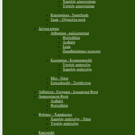
Χαμηλής μπορντούρας
Υψηλής μπορντούρας
Καρποφόροι - Superfoods
Σκιάς - Οξύφυλλα φυτά
Δέντρα κήπου
Ανθοφόρα - καλλωπιστικά
Φυλλοβόλα
Αειθαλή
Σκιάς
Παραθαλάσσιων περιοχών
Κωνοφόρα - Κυπαρισσοειδή
Υψηλής ανάπτυξης
Χαμηλής ανάπτυξης
Μίνι - Νάνα
Εσπεριδοειδή - Ξυνόδεντρα
Ανθόφυτα - Εποχιακά - Αρωματικά Φυτά
Αναρριχώμενα Φυτά
Αειθαλή
Φυλλοβόλα
Φοίνικες - Χαμαίρωπες
Χαμηλής ανάπτυξης - Νάνα
Υψηλής ανάπτυξης
Κακτοειδή