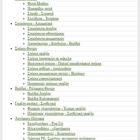
Φυτά Μπάλες
Πυραμίδες φυτά
Σπιράλ - Στριφτά
Ελεύθερα - Τοπιάρια
Σπορόφυτα - Αρωματικά
Σπορόφυτα άνοιξης
Σπορόφυτα φθινοπώρου
Σπορόφυτα αρωματικών
Λαχανόκηπος - Κόνδυλοι - Βολβοί
Σπόροι Φυτών
Σπόροι γκαζόν
Σπόροι λαχανικών σε φάκελα
Βιολογικοί σπόροι - Παλιοί παραδοσιακοί σπόροι
Σπόροι ανθέων - λουλουδιών
Σπόροι αρωματικών φυτών - Βοτάνων
Σπόροι επαγγελματικοί
Προσφορές σπόρων γκαζόν
Βολβοί - Ριζώματα Φυτών
Βολβοί Ανοιξης
Βολβοί Καλοκαιριού
Γκαζόν φυσικό - Συνθετικό
Φυσικός χλοοτάπητας - Έτοιμο γκαζόν
Πλαστικός χλοοτάπητας - Συνθετικό γκαζόν
Αυτόματο Πότισμα
Εκτοξευτήρες - Pop Up
Ηλεκτροβάνες - εξαρτήματα
Προγραμματιστές - Κομπιούτερ
Λάστιχα PE- Σωλήνες αυτόματου ποτίσματος