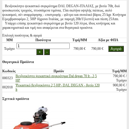
Βενζινοκίνητο ψεκαστικό συγκρότημα DAL DEGAN-ΙΤΑΛΙΑΣ, με βυτίο 70lt, δυό
φουσκωτούς τροχούς, πτυσσόμενα τιμόνια, 15m σωλήνα υψηλής πιέσεως, αυλό
ψεκασμού, σέτ αναρρόφησης - επιστροφής - φίλτρο και συνολικό βάρος 25 kgr. Κινήτηρα
Ε/μεμβρανοφόρο 2, 5HP δίχρονο Ιταλίας, με παροχή 20lt/1'(λεπτό) και πίεση 25Atm.
Υπάρχει επίσης ψεκαστηκό συγκρότημα με βυτίο 120 λίτρα, ίδιος κινήτηρας και
χαρακτηριστικά και τιμή που αναφέρεται στα θυγατρικά προιόντα.
Επιλογή ποσότητας & αγορά
ΜΜ
Ποσότητα
Τιμή/ΜΜ
Αξία με ΦΠΑ
Τεμάχιο
790,00 €
790,00 €
Θυγατρικά Προϊόντα
Κωδικός
Προϊόν
Τιμή/ΜΜ
Βενζινοκίνητο ψεκαστικό συγκρότημα Dal degan 70 lt - 2,5
790,00 € /
000323
HP
Τεμάχιο
Ψεκαστικό βενζινοκίνητο 2,5 ΗΡ- DAL DEGAN - βυτίο 120
900,00 € /
002018
lt
Τεμάχιο
Σχετικά προϊόντα