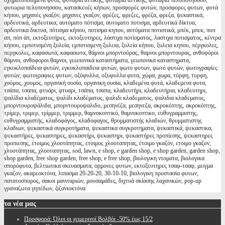
σχηματοποιημενα φυτα, φυτώρια αττικής, φυτωρια αττικης, φυτωρια πελοπονησσου,
φυτωρια πελοπονησσου, κατασκευές κήπων, προσφορές φυτών, προσφορες φυτων, φυτά
κήπου, μηχανές γκαζόν, μηχανες γκαζον, φρέζες, φρεζες, φρέζα, φρεζα, ψεκαστικά,
αρδευτικά, αρδευτικα, αυτόματο πότισμα, αυτοματο ποτισμα, αρδευτικά δίκτυα,
αρδευτικα δικτυα, πότισμα κήπου, ποτισμα κηπου, αυτόματα ποτιστικά, μπέκ, μπεκ, ποπ
απ, πόπ άπ, εκτοξευτήρες, εκτοξευτηρες, λάστιχα ποτίσματος, λαστιχα ποτισματος, κέντρα
κήπου, εμποτισμένη ξυλεία, εμποτισμενη ξυλεια, ξυλεία κήπου, ξυλεια κηπου, πέργκολες,
περγκολες, καφασωτά, καφασωτα, θάμνοι μπορντούρας, θαμνοι μπορντουρας, ανθοφόροι
θάμνοι, ανθοφοροι θαμνοι, γεωπονικά καταστήματα, γεωπονικα καταστηματα,
εγκυκλοπαίδεια φυτών, εγκυκλοπαιδεια φυτών, φωτο φυτων, φωτό φυτών, φωτογραφίες
φυτών, φωτογραφιες φυτων, οξύφυλλα, οξυφυλλα φυτα, χώμα, χωμα, τύρφη, τυρφη,
χούμος, χουμος, οργανική ουσία, οργανικη ουσια, κλαδεμένα φυτά, κλαδεμενα φυτα,
τσάπα, τσαπα, φτυάρι, φτυαρι, τσάπα, τσαπα, κλαδευτήρι, κλαδευτήρια, κλαδευτηρι,
ψαλίδια κλαδέματος, ψαλίδι κλαδέματος, ψαλιδι κλαδεματος, ψαλιδια κλαδεματος,
μπορντουροψάλιδα, μπορντουροψαλιδο, μεσηνέζα, μεσηνεζα, ακροκόπτης, ακροκόπτης,
τρίμερ, τριμερ, τρίμμερ, τριμμερ, θαμνοκοπτικό, θαμνοκοπτικο, ευθυγραμμιστης,
ευθυγραμμιστής, κλαδοφάγος, κλαδοφαγος, θρυμματιστής κλαδιών, θρυμματιστης
κλαδιων, ψεκαστικά συγκροτήματα, ψεκαστικα συγκροτηματα, ψεκαστικά, ψεκαστικα,
ψεκαστήρες, ψεκαστηρες, ψεκαστήρι, ψεκαστηρι, ψεκαστήρες προπίεσης, ψεκαστηρες
προπιεσης, έτοιμος χλοοτάπητας, ετοιμος χλοοταπητας, έτοιμο γκαζόν, ετοιμο γκαζον,
χλοοτάπητας, χλοοταπητας, sod, lawn, e shop, e garden shop, e shop garden, garden shop,
shop garden, free shop garden, free shop, e free shop, βιολογικη ντοματα, βιολογικα
σπορόφυτα, βελτιωτικα σκευασματα, ορμονες φυτων, εκτοξευτηρες τσαφ-τσαφ, μειγμα
γκαζον, ακαρεοκτόνα, λιπασμα 20-20-20, 30-10-10, βιολογικη προστασία φυτων,
πατατοσπορος, σακοι μανιταριών, μουσαμάδες, διχτυά σκίασης λαχανικών, pop-up
γραναζωτα γηπέδων, ζιζανιοκτόνα
τα
νέα μας
Προσφορά: Όλοι οι χειμερινοί Βολβόι -50% έως 15/2