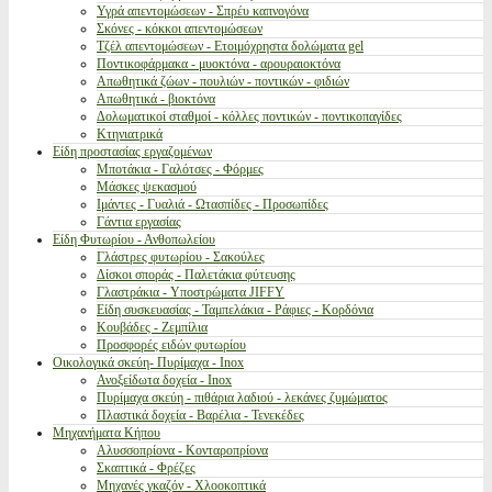
Υγρά απεντομώσεων - Σπρέυ καπνογόνα
Σκόνες - κόκκοι απεντομώσεων
Τζέλ απεντομώσεων - Ετοιμόχρηστα δολώματα gel
Ποντικοφάρμακα - μυοκτόνα - αρουραιοκτόνα
Απωθητικά ζώων - πουλιών - ποντικών - φιδιών
Απωθητικά - βιοκτόνα
Δολωματικοί σταθμοί - κόλλες ποντικών - ποντικοπαγίδες
Κτηνιατρικά
Είδη προστασίας εργαζομένων
Μποτάκια - Γαλότσες - Φόρμες
Μάσκες ψεκασμού
Ιμάντες - Γυαλιά - Ωτασπίδες - Προσωπίδες
Γάντια εργασίας
Είδη Φυτωρίου - Ανθοπωλείου
Γλάστρες φυτωρίου - Σακούλες
Δίσκοι σποράς - Παλετάκια φύτευσης
Γλαστράκια - Υποστρώματα JIFFY
Είδη συσκευασίας - Ταμπελάκια - Ράφιες - Κορδόνια
Κουβάδες - Ζεμπίλια
Προσφορές ειδών φυτωρίου
Οικολογικά σκεύη- Πυρίμαχα - Inox
Ανοξείδωτα δοχεία - Inox
Πυρίμαχα σκεύη - πιθάρια λαδιού - λεκάνες ζυμώματος
Πλαστικά δοχεία - Βαρέλια - Τενεκέδες
Μηχανήματα Κήπου
Αλυσσοπρίονα - Κονταροπρίονα
Σκαπτικά - Φρέζες
Μηχανές γκαζόν - Χλοοκοπτικά