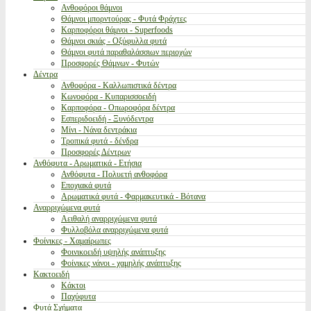
Ανθοφόροι θάμνοι
Θάμνοι μπορντούρας - Φυτά Φράχτες
Καρποφόροι θάμνοι - Superfoods
Θάμνοι σκιάς - Οξύφυλλα φυτά
Θάμνοι φυτά παραθαλάσσιων περιοχών
Προσφορές Θάμνων - Φυτών
Δέντρα
Ανθοφόρα - Καλλωπιστικά δέντρα
Κωνοφόρα - Κυπαρισσοειδή
Καρποφόρα - Οπωροφόρα δέντρα
Εσπεριδοειδή - Ξυνόδεντρα
Μίνι - Νάνα δεντράκια
Τροπικά φυτά - δένδρα
Προσφορές Δέντρων
Ανθόφυτα - Αρωματικά - Ετήσια
Ανθόφυτα - Πολυετή ανθοφόρα
Εποχιακά φυτά
Αρωματικά φυτά - Φαρμακευτικά - Βότανα
Αναρριχώμενα φυτά
Αειθαλή αναρριχώμενα φυτά
Φυλλοβόλα αναρριχώμενα φυτά
Φοίνικες - Χαμαίρωπες
Φοινικοειδή υψηλής ανάπτυξης
Φοίνικες νάνοι - χαμηλής ανάπτυξης
Κακτοειδή
Κάκτοι
Παχύφυτα
Φυτά Σχήματα