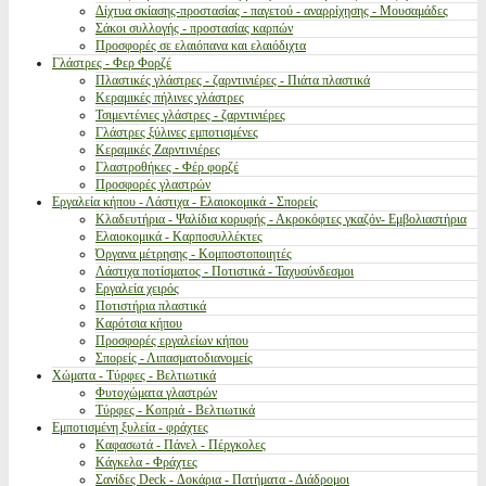
Δίχτυα σκίασης-προστασίας - παγετού - αναρρίχησης - Μουσαμάδες
Σάκοι συλλογής - προστασίας καρπών
Προσφορές σε ελαιόπανα και ελαιόδιχτα
Γλάστρες - Φερ Φορζέ
Πλαστικές γλάστρες - ζαρντινιέρες - Πιάτα πλαστικά
Κεραμικές πήλινες γλάστρες
Τσιμεντένιες γλάστρες - ζαρντινιέρες
Γλάστρες ξύλινες εμποτισμένες
Κεραμικές Ζαρντινιέρες
Γλαστροθήκες - Φέρ φορζέ
Προσφορές γλαστρών
Εργαλεία κήπου - Λάστιχα - Ελαιοκομικά - Σπορείς
Κλαδευτήρια - Ψαλίδια κορυφής - Ακροκόφτες γκαζόν- Εμβολιαστήρια
Ελαιοκομικά - Καρποσυλλέκτες
Όργανα μέτρησης - Κομποστοποιητές
Λάστιχα ποτίσματος - Ποτιστικά - Ταχυσύνδεσμοι
Εργαλεία χειρός
Ποτιστήρια πλαστικά
Καρότσια κήπου
Προσφορές εργαλείων κήπου
Σπορείς - Λιπασματοδιανομείς
Χώματα - Τύρφες - Βελτιωτικά
Φυτοχώματα γλαστρών
Τύρφες - Κοπριά - Βελτιωτικά
Εμποτισμένη ξυλεία - φράχτες
Καφασωτά - Πάνελ - Πέργκολες
Κάγκελα - Φράχτες
Σανίδες Deck - Δοκάρια - Πατήματα - Διάδρομοι