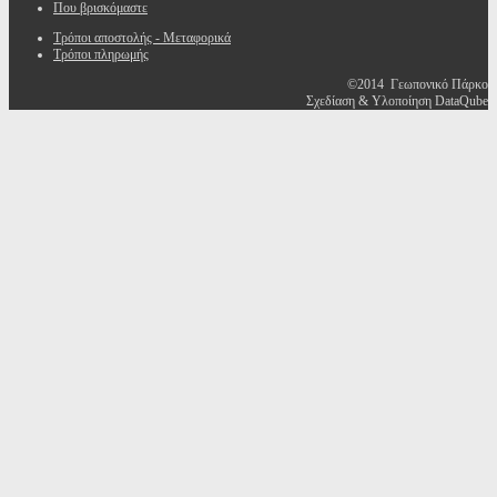
Που βρισκόμαστε
Τρόποι αποστολής - Μεταφορικά
Τρόποι πληρωμής
©2014 Γεωπονικό Πάρκο
Σχεδίαση & Υλοποίηση DataQube