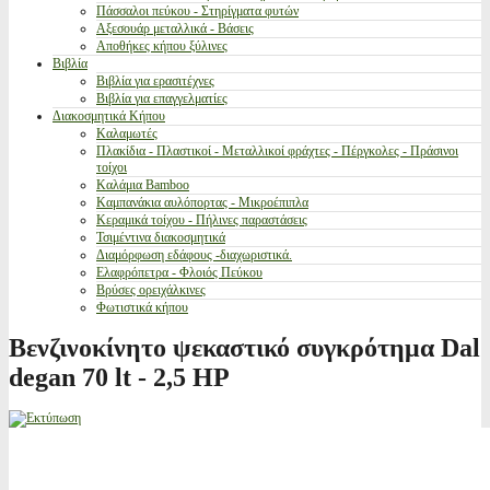
Πάσσαλοι πεύκου - Στηρίγματα φυτών
Αξεσουάρ μεταλλικά - Βάσεις
Αποθήκες κήπου ξύλινες
Βιβλία
Βιβλία για ερασιτέχνες
Βιβλία για επαγγελματίες
Διακοσμητικά Κήπου
Καλαμωτές
Πλακίδια - Πλαστικοί - Μεταλλικοί φράχτες - Πέργκολες - Πράσινοι
τοίχοι
Καλάμια Bamboo
Καμπανάκια αυλόπορτας - Μικροέπιπλα
Κεραμικά τοίχου - Πήλινες παραστάσεις
Τσιμέντινα διακοσμητικά
Διαμόρφωση εδάφους -διαχωριστικά.
Ελαφρόπετρα - Φλοιός Πεύκου
Βρύσες ορειχάλκινες
Φωτιστικά κήπου
Βενζινοκίνητο ψεκαστικό συγκρότημα Dal
degan 70 lt - 2,5 HP