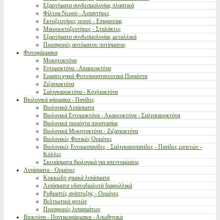
Εξαρτήματα συνδεσμολογίας πλαστικά
Φίλτρα Νερού - Λιπαντήρες
Εκτοξευτήρες νερού - Επιφανείας
Μικροεκτοξευτήρες - Σταλάκτες
Εξαρτήματα συνδεσμολογίας μεταλλικά
Προσφορές αυτόματου ποτίσματος
Φυτοφάρμακα
Μυκητοκτόνα
Εντομοκτόνα - Ακαρεοκτόνα
Ερασιτεχνικά Φυτοπροστατευτικά Προιόντα
Ζιζανιοκτόνα
Σαλιγκαροκτόνα - Κοχλιοκτόνα
Βιολογικά φάρμακα - Παγίδες
Βιολογικά Λιπάσματα
Βιολογικά Εντομοκτόνα - Ακαρεοκτόνα - Σαλιγκαροκτόνα
Βιολογικά προιόντα προστασίας
Βιολογικά Μυκητοκτόνα - Ζιζανιοκτόνα
Βιολογικές Φυτικές Ορμόνες
Βιολογικές Εντομοπαγίδες - Σαλιγκαροπαγίδες - Παγίδες ερπετών -
Κόλλες
Σκευάσματα βιολογικά για απεντομώσεις
Λιπάσματα - Ορμόνες
Κοκκώδη χημικά λιπάσματα
Λιπάσματα υδατοδιαλυτά διαφυλλικά
Ρυθμιστές ανάπτυξης - Ορμόνες
Βελτιωτικά φυτών
Προσφορές λιπασμάτων
Βιοκτόνα - Ποντικοφάρμακα - Απωθητικά