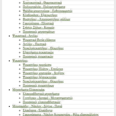
Χορτοκοπτικά - Θαμνοκοπτικά
Πολυεργαλεία - Πολυμηχανήματα
Ψαλίδια μπορντούρας - Ευθυγραμμιστές
Κλαδοφάγοι - Εξαερωτήρες
Φυσητήρες - Απορροφητήρες φύλλων
Γαιοτρύπανα - Πλυστικά
Σχίστες Ξύλων - Κορμών
Προσφορές μηχανημάτων
Ψεκαστικά - Αντλίες
Ψεκαστικά Βυτία εδάφους
Αντλίες - Πιεστικά
Νεφελοψεκαστήρες - Θειωτήρες
Εξαρτήματα ψεκαστικών
Προσφορές ψεκαστικών
Ψεκαστήρες
Ψεκαστήρες προπίεσης
Ψεκαστήρες Πλάτης - Επινώτιοι
Ψεκαστήρες μπαταρίας - βενζίνης
Ψεκαστήρες ζιζανιοκτονίας
Νεφελοψεκαστήρες - Θειωτήρες
Προσφορές ψεκαστήρων
Μηχανήματα Ελαιοκομίας
Ελαιοραβδιστικά μηχανήματα
Γεννήτριες - Δυναμό - Μετασχηματιστές
Προσφορές ελαιοραβδιστικών
Μουσαμάδες - Νάυλον - Δίχτυα - Πανιά
Ελαιόπανα - Ελαιόδιχτα
Γαιουφάσματα - Νάυλον θερμοκηπίου - Φίλμ εδαφοκάλυψης