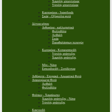
Χαμηλής μπορντούρας
Υψηλής μπορντούρας
Καρποφόροι - Superfoods
Σκιάς - Οξύφυλλα φυτά
Δέντρα κήπου
Ανθοφόρα - καλλωπιστικά
Φυλλοβόλα
Αειθαλή
Σκιάς
Παραθαλάσσιων περιοχών
Κωνοφόρα - Κυπαρισσοειδή
Υψηλής ανάπτυξης
Χαμηλής ανάπτυξης
Μίνι - Νάνα
Εσπεριδοειδή - Ξυνόδεντρα
Ανθόφυτα - Εποχιακά - Αρωματικά Φυτά
Αναρριχώμενα Φυτά
Αειθαλή
Φυλλοβόλα
Φοίνικες - Χαμαίρωπες
Χαμηλής ανάπτυξης - Νάνα
Υψηλής ανάπτυξης
Κακτοειδή