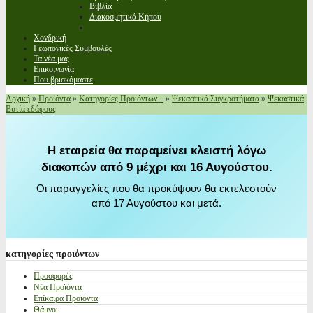
Βιβλία
Διακοσμητικά Κήπου
Χονδρική
Γεωπονικές Συμβουλές
Τα νέα μας
Επικοινωνία
Που βρισκόμαστε
Αρχική
»
Προϊόντα
»
Κατηγορίες Προϊόντων...
»
Ψεκαστικά Συγκροτήματα
»
Ψεκαστικά
Βυτία εδάφους
Η εταιρεία θα παραμείνει κλειστή λόγω
διακοπών από 9 μέχρι και 16 Αυγούστου.
Οι παραγγελίες που θα προκύψουν θα εκτελεστούν
από 17 Αυγούστου και μετά.
κατηγορίες
προιόντων
Προσφορές
Νέα Προϊόντα
Επίκαιρα Προϊόντα
Θάμνοι