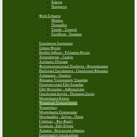
Κάκτοι
Παχύφυτα
Φυτά Σχήματα
Μπάλες
Πυραμίδες
Σπιράλ - Στριφτά
Ελεύθερα - Τοπιάρια
Σπορόφυτα Λαχανικών
Σπόροι Φυτών
Βολβοί Ανθεων - Ριζώματα Φυτών
Χλοοτάπητας - Γκαζόν
Αυτόματο Πότισμα
Φυτοπροστατευτικά Προϊόντα - Φυτοφάρμακα
Βιολογικά Σκευάσματα - Οικολογικά Φάρμακα
Λιπάσματα - Ορμόνες
Φάρμακα Υγειονομικής Σημασίας
Προστατευτικά Είδη Εργασίας
Είδη Φυτωρίου - Ανθοπωλείου
Οικολογικά Δοχεία - Πυρίμαχα Σκεύη
Μηχανήματα Κήπου
Ψεκαστικά Συγκροτήματα
Ψεκαστήρες
Μηχανήματα Ελαιοκομίας
Μουσαμάδες - Δίχτυα - Πανιά
Γλάστρες - Φερ Φορζέ
Εργαλεία - Είδη Κήπου
Χώματα - Βελτιωτικά εδάφους
Εμποτισμένη ξυλεία κήπου