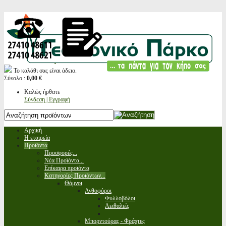
Το καλάθι σας είναι άδειο.
Σύνολο :
0,00 €
Καλώς ήρθατε
Σύνδεση | Εγγραφή
Αρχική
Η εταιρεία
Προϊόντα
Προσφορές...
Νέα Προϊόντα...
Επίκαιρα προϊόντα
Κατηγορίες Προϊόντων...
Θάμνοι
Ανθοφόροι
Φυλλοβόλοι
Αειθαλείς
Μπορντούρας - Φράχτες