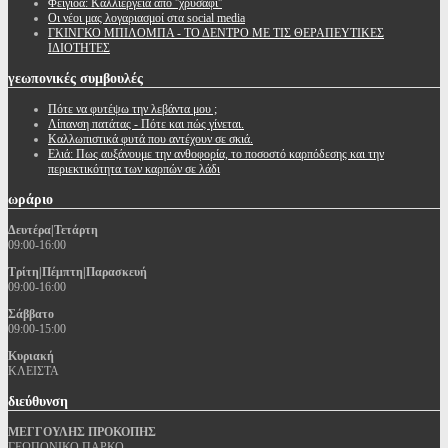
Φειγιόα: Καλλιέργεια απο ''χρυσάφι''
Oι νέοι μας λογαριασμοί στα social media
ΓΚΙΝΓΚΟ ΜΠΙΛΟΜΠΑ - ΤΟ ΔΕΝΤΡΟ ΜΕ ΤΙΣ ΘΕΡΑΠΕΥΤΙΚΕΣ
ΙΔΙΟΤΗΤΕΣ
γεωπονικές
συμβουλές
Πότε να φυτέψω την λεβάντα μου ;
Λίπανση πατάτας - Πότε και πώς γίνεται.
Καλλωπιστικά φυτά που αντέχουν σε σκιά.
Ελιά: Πως αυξάνουμε την ανθοφορία, το ποσοστό καρπόδεσης και την
περιεκτικότητα των καρπών σε λάδι
ωράριο
Δευτέρα|Τετάρτη
09:00-16:00
Τρίτη|Πέμπτη|Παρασκευή
09:00-16:00
Σάββατο
09:00-15:00
Κυριακή
ΚΛΕΙΣΤΑ
διεύθυνση
ΜΕΓΓΟΥΛΗΣ ΠΡΟΚΟΠΗΣ
ΓΕΩΠΟΝΙΚΟ ΠΑΡΚΟ