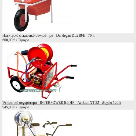
Ηλεκτρικό ψεκαστικό συγκρότημα - Dal degan DL218/E - 70 lt
600,00 € / Τεμάχιο
Ψεκαστικό συγκρότημα - INTERPOWER 6,5 HP - Αντλία INT-22 - Δοχείο 120 lt
945,00 € / Τεμάχιο