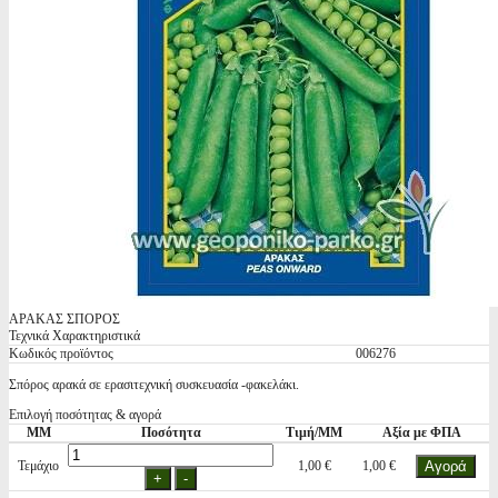
ΑΡΑΚΑΣ ΣΠΟΡΟΣ
Τεχνικά Χαρακτηριστικά
Κωδικός προϊόντος
006276
Σπόρος αρακά σε ερασιτεχνική συσκευασία -φακελάκι.
Επιλογή ποσότητας & αγορά
ΜΜ
Ποσότητα
Τιμή/ΜΜ
Αξία με ΦΠΑ
Τεμάχιο
1,00 €
1,00 €