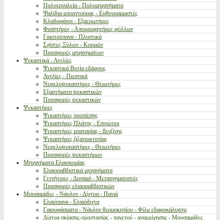
Πολυεργαλεία - Πολυμηχανήματα
Ψαλίδια μπορντούρας - Ευθυγραμμιστές
Κλαδοφάγοι - Εξαερωτήρες
Φυσητήρες - Απορροφητήρες φύλλων
Γαιοτρύπανα - Πλυστικά
Σχίστες Ξύλων - Κορμών
Προσφορές μηχανημάτων
Ψεκαστικά - Αντλίες
Ψεκαστικά Βυτία εδάφους
Αντλίες - Πιεστικά
Νεφελοψεκαστήρες - Θειωτήρες
Εξαρτήματα ψεκαστικών
Προσφορές ψεκαστικών
Ψεκαστήρες
Ψεκαστήρες προπίεσης
Ψεκαστήρες Πλάτης - Επινώτιοι
Ψεκαστήρες μπαταρίας - βενζίνης
Ψεκαστήρες ζιζανιοκτονίας
Νεφελοψεκαστήρες - Θειωτήρες
Προσφορές ψεκαστήρων
Μηχανήματα Ελαιοκομίας
Ελαιοραβδιστικά μηχανήματα
Γεννήτριες - Δυναμό - Μετασχηματιστές
Προσφορές ελαιοραβδιστικών
Μουσαμάδες - Νάυλον - Δίχτυα - Πανιά
Ελαιόπανα - Ελαιόδιχτα
Γαιουφάσματα - Νάυλον θερμοκηπίου - Φίλμ εδαφοκάλυψης
Δίχτυα σκίασης-προστασίας - παγετού - αναρρίχησης - Μουσαμάδες