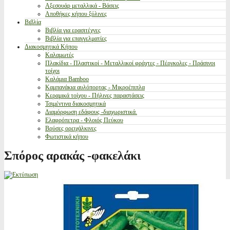
Αξεσουάρ μεταλλικά - Βάσεις
Αποθήκες κήπου ξύλινες
Βιβλία
Βιβλία για ερασιτέχνες
Βιβλία για επαγγελματίες
Διακοσμητικά Κήπου
Καλαμωτές
Πλακίδια - Πλαστικοί - Μεταλλικοί φράχτες - Πέργκολες - Πράσινοι
τοίχοι
Καλάμια Bamboo
Καμπανάκια αυλόπορτας - Μικροέπιπλα
Κεραμικά τοίχου - Πήλινες παραστάσεις
Τσιμέντινα διακοσμητικά
Διαμόρφωση εδάφους -διαχωριστικά.
Ελαφρόπετρα - Φλοιός Πεύκου
Βρύσες ορειχάλκινες
Φωτιστικά κήπου
Σπόρος αρακάς -φακελάκι