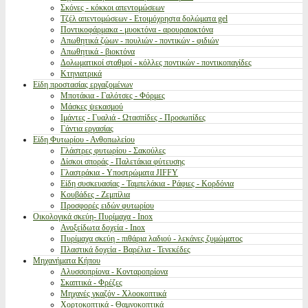
Σκόνες - κόκκοι απεντομώσεων
Τζέλ απεντομώσεων - Ετοιμόχρηστα δολώματα gel
Ποντικοφάρμακα - μυοκτόνα - αρουραιοκτόνα
Απωθητικά ζώων - πουλιών - ποντικών - φιδιών
Απωθητικά - βιοκτόνα
Δολωματικοί σταθμοί - κόλλες ποντικών - ποντικοπαγίδες
Κτηνιατρικά
Είδη προστασίας εργαζομένων
Μποτάκια - Γαλότσες - Φόρμες
Μάσκες ψεκασμού
Ιμάντες - Γυαλιά - Ωτασπίδες - Προσωπίδες
Γάντια εργασίας
Είδη Φυτωρίου - Ανθοπωλείου
Γλάστρες φυτωρίου - Σακούλες
Δίσκοι σποράς - Παλετάκια φύτευσης
Γλαστράκια - Υποστρώματα JIFFY
Είδη συσκευασίας - Ταμπελάκια - Ράφιες - Κορδόνια
Κουβάδες - Ζεμπίλια
Προσφορές ειδών φυτωρίου
Οικολογικά σκεύη- Πυρίμαχα - Inox
Ανοξείδωτα δοχεία - Inox
Πυρίμαχα σκεύη - πιθάρια λαδιού - λεκάνες ζυμώματος
Πλαστικά δοχεία - Βαρέλια - Τενεκέδες
Μηχανήματα Κήπου
Αλυσσοπρίονα - Κονταροπρίονα
Σκαπτικά - Φρέζες
Μηχανές γκαζόν - Χλοοκοπτικά
Χορτοκοπτικά - Θαμνοκοπτικά