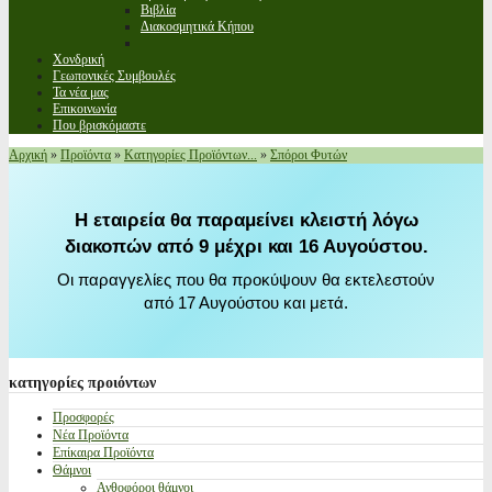
Βιβλία
Διακοσμητικά Κήπου
Χονδρική
Γεωπονικές Συμβουλές
Τα νέα μας
Επικοινωνία
Που βρισκόμαστε
Αρχική
»
Προϊόντα
»
Κατηγορίες Προϊόντων...
»
Σπόροι Φυτών
Η εταιρεία θα παραμείνει κλειστή λόγω
διακοπών από 9 μέχρι και 16 Αυγούστου.
Οι παραγγελίες που θα προκύψουν θα εκτελεστούν
από 17 Αυγούστου και μετά.
κατηγορίες
προιόντων
Προσφορές
Νέα Προϊόντα
Επίκαιρα Προϊόντα
Θάμνοι
Ανθοφόροι θάμνοι