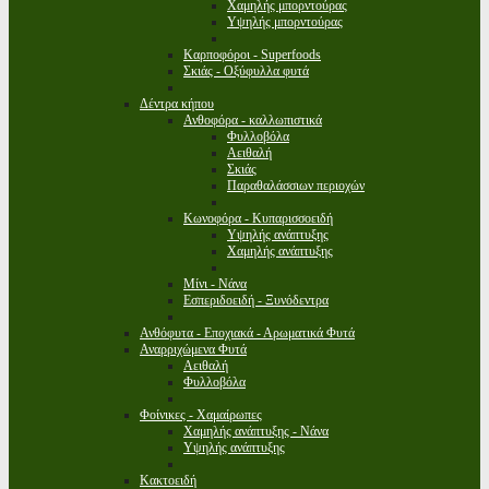
Χαμηλής μπορντούρας
Υψηλής μπορντούρας
Καρποφόροι - Superfoods
Σκιάς - Οξύφυλλα φυτά
Δέντρα κήπου
Ανθοφόρα - καλλωπιστικά
Φυλλοβόλα
Αειθαλή
Σκιάς
Παραθαλάσσιων περιοχών
Κωνοφόρα - Κυπαρισσοειδή
Υψηλής ανάπτυξης
Χαμηλής ανάπτυξης
Μίνι - Νάνα
Εσπεριδοειδή - Ξυνόδεντρα
Ανθόφυτα - Εποχιακά - Αρωματικά Φυτά
Αναρριχώμενα Φυτά
Αειθαλή
Φυλλοβόλα
Φοίνικες - Χαμαίρωπες
Χαμηλής ανάπτυξης - Νάνα
Υψηλής ανάπτυξης
Κακτοειδή