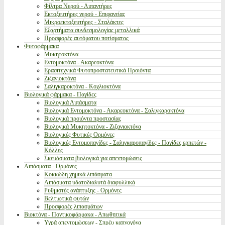
Φίλτρα Νερού - Λιπαντήρες
Εκτοξευτήρες νερού - Επιφανείας
Μικροεκτοξευτήρες - Σταλάκτες
Εξαρτήματα συνδεσμολογίας μεταλλικά
Προσφορές αυτόματου ποτίσματος
Φυτοφάρμακα
Μυκητοκτόνα
Εντομοκτόνα - Ακαρεοκτόνα
Ερασιτεχνικά Φυτοπροστατευτικά Προιόντα
Ζιζανιοκτόνα
Σαλιγκαροκτόνα - Κοχλιοκτόνα
Βιολογικά φάρμακα - Παγίδες
Βιολογικά Λιπάσματα
Βιολογικά Εντομοκτόνα - Ακαρεοκτόνα - Σαλιγκαροκτόνα
Βιολογικά προιόντα προστασίας
Βιολογικά Μυκητοκτόνα - Ζιζανιοκτόνα
Βιολογικές Φυτικές Ορμόνες
Βιολογικές Εντομοπαγίδες - Σαλιγκαροπαγίδες - Παγίδες ερπετών -
Κόλλες
Σκευάσματα βιολογικά για απεντομώσεις
Λιπάσματα - Ορμόνες
Κοκκώδη χημικά λιπάσματα
Λιπάσματα υδατοδιαλυτά διαφυλλικά
Ρυθμιστές ανάπτυξης - Ορμόνες
Βελτιωτικά φυτών
Προσφορές λιπασμάτων
Βιοκτόνα - Ποντικοφάρμακα - Απωθητικά
Υγρά απεντομώσεων - Σπρέυ καπνογόνα