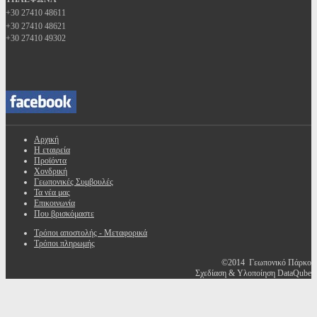
+30 27410 48611
+30 27410 48621
+30 27410 49302
Αρχική
Η εταιρεία
Προϊόντα
Χονδρική
Γεωπονικές Συμβουλές
Τα νέα μας
Επικοινωνία
Που βρισκόμαστε
Τρόποι αποστολής - Μεταφορικά
Τρόποι πληρωμής
©2014 Γεωπονικό Πάρκο
Σχεδίαση & Υλοποίηση DataQube