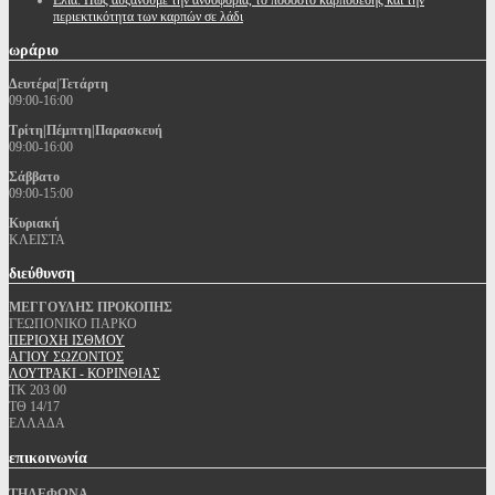
Ελιά: Πως αυξάνουμε την ανθοφορία, το ποσοστό καρπόδεσης και την
περιεκτικότητα των καρπών σε λάδι
ωράριο
Δευτέρα|Τετάρτη
09:00-16:00
Τρίτη|Πέμπτη|Παρασκευή
09:00-16:00
Σάββατο
09:00-15:00
Κυριακή
ΚΛΕΙΣΤΑ
διεύθυνση
ΜΕΓΓΟΥΛΗΣ ΠΡΟΚΟΠΗΣ
ΓΕΩΠΟΝΙΚΟ ΠΑΡΚΟ
ΠΕΡΙΟΧΗ ΙΣΘΜΟΥ
ΑΓΙΟΥ ΣΩΖΟΝΤΟΣ
ΛΟΥΤΡΑΚΙ - ΚΟΡΙΝΘΙΑΣ
ΤΚ 203 00
ΤΘ 14/17
ΕΛΛΑΔΑ
επικοινωνία
ΤΗΛΕΦΩΝΑ