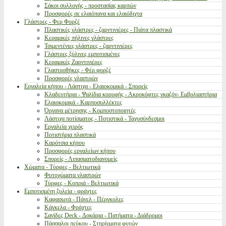
Σάκοι συλλογής - προστασίας καρπών
Προσφορές σε ελαιόπανα και ελαιόδιχτα
Γλάστρες - Φερ Φορζέ
Πλαστικές γλάστρες - ζαρντινιέρες - Πιάτα πλαστικά
Κεραμικές πήλινες γλάστρες
Τσιμεντένιες γλάστρες - ζαρντινιέρες
Γλάστρες ξύλινες εμποτισμένες
Κεραμικές Ζαρντινιέρες
Γλαστροθήκες - Φέρ φορζέ
Προσφορές γλαστρών
Εργαλεία κήπου - Λάστιχα - Ελαιοκομικά - Σπορείς
Κλαδευτήρια - Ψαλίδια κορυφής - Ακροκόφτες γκαζόν- Εμβολιαστήρια
Ελαιοκομικά - Καρποσυλλέκτες
Όργανα μέτρησης - Κομποστοποιητές
Λάστιχα ποτίσματος - Ποτιστικά - Ταχυσύνδεσμοι
Εργαλεία χειρός
Ποτιστήρια πλαστικά
Καρότσια κήπου
Προσφορές εργαλείων κήπου
Σπορείς - Λιπασματοδιανομείς
Χώματα - Τύρφες - Βελτιωτικά
Φυτοχώματα γλαστρών
Τύρφες - Κοπριά - Βελτιωτικά
Εμποτισμένη ξυλεία - φράχτες
Καφασωτά - Πάνελ - Πέργκολες
Κάγκελα - Φράχτες
Σανίδες Deck - Δοκάρια - Πατήματα - Διάδρομοι
Πάσσαλοι πεύκου - Στηρίγματα φυτών