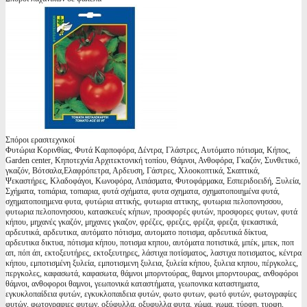
Σπόροι ερασιτεχνικοί
Φυτώρια Κορινθίας, Φυτά Καρποφόρα, Δέντρα, Γλάστρες, Αυτόματο πότισμα, Κήπος,
Garden center, Κηποτεχνία Αρχιτεκτονική τοπίου, Θάμνοι, Ανθοφόρα, Γκαζόν, Συνθετικό,
γκαζόν, Βότσαλα,Ελαφρόπετρα, Αρδευση, Γάστρες, Χλοοκοπτικά, Σκαπτικά,
Ψεκαστήρες, Κλαδοφάγοι, Κωνοφόρα, Λιπάσματα, Φυτοφάρμακα, Εσπεριδοειδή, Ξυλεία,
Σχήματα, τοπιάρια, τοπιαρια, φυτά σχήματα, φυτα σχηματα, σχηματοποιημένα φυτά,
σχηματοποιημενα φυτα, φυτώρια αττικής, φυτωρια αττικης, φυτωρια πελοπονησσου,
φυτωρια πελοπονησσου, κατασκευές κήπων, προσφορές φυτών, προσφορες φυτων, φυτά
κήπου, μηχανές γκαζόν, μηχανες γκαζον, φρέζες, φρεζες, φρέζα, φρεζα, ψεκαστικά,
αρδευτικά, αρδευτικα, αυτόματο πότισμα, αυτοματο ποτισμα, αρδευτικά δίκτυα,
αρδευτικα δικτυα, πότισμα κήπου, ποτισμα κηπου, αυτόματα ποτιστικά, μπέκ, μπεκ, ποπ
απ, πόπ άπ, εκτοξευτήρες, εκτοξευτηρες, λάστιχα ποτίσματος, λαστιχα ποτισματος, κέντρα
κήπου, εμποτισμένη ξυλεία, εμποτισμενη ξυλεια, ξυλεία κήπου, ξυλεια κηπου, πέργκολες,
περγκολες, καφασωτά, καφασωτα, θάμνοι μπορντούρας, θαμνοι μπορντουρας, ανθοφόροι
θάμνοι, ανθοφοροι θαμνοι, γεωπονικά καταστήματα, γεωπονικα καταστηματα,
εγκυκλοπαίδεια φυτών, εγκυκλοπαιδεια φυτών, φωτο φυτων, φωτό φυτών, φωτογραφίες
φυτών, φωτογραφιες φυτων, οξύφυλλα, οξυφυλλα φυτα, χώμα, χωμα, τύρφη, τυρφη,