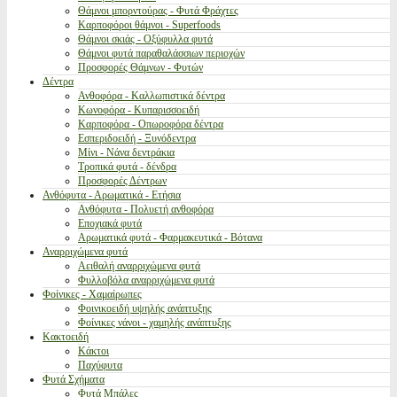
Θάμνοι μπορντούρας - Φυτά Φράχτες
Καρποφόροι θάμνοι - Superfoods
Θάμνοι σκιάς - Οξύφυλλα φυτά
Θάμνοι φυτά παραθαλάσσιων περιοχών
Προσφορές Θάμνων - Φυτών
Δέντρα
Ανθοφόρα - Καλλωπιστικά δέντρα
Κωνοφόρα - Κυπαρισσοειδή
Καρποφόρα - Οπωροφόρα δέντρα
Εσπεριδοειδή - Ξυνόδεντρα
Μίνι - Νάνα δεντράκια
Τροπικά φυτά - δένδρα
Προσφορές Δέντρων
Ανθόφυτα - Αρωματικά - Ετήσια
Ανθόφυτα - Πολυετή ανθοφόρα
Εποχιακά φυτά
Αρωματικά φυτά - Φαρμακευτικά - Βότανα
Αναρριχώμενα φυτά
Αειθαλή αναρριχώμενα φυτά
Φυλλοβόλα αναρριχώμενα φυτά
Φοίνικες - Χαμαίρωπες
Φοινικοειδή υψηλής ανάπτυξης
Φοίνικες νάνοι - χαμηλής ανάπτυξης
Κακτοειδή
Κάκτοι
Παχύφυτα
Φυτά Σχήματα
Φυτά Μπάλες