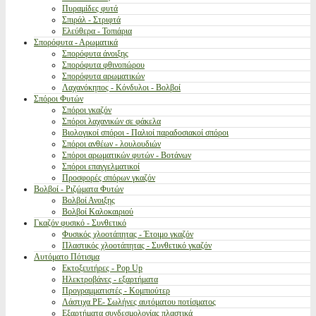
Πυραμίδες φυτά
Σπιράλ - Στριφτά
Ελεύθερα - Τοπιάρια
Σπορόφυτα - Αρωματικά
Σπορόφυτα άνοιξης
Σπορόφυτα φθινοπώρου
Σπορόφυτα αρωματικών
Λαχανόκηπος - Κόνδυλοι - Βολβοί
Σπόροι Φυτών
Σπόροι γκαζόν
Σπόροι λαχανικών σε φάκελα
Βιολογικοί σπόροι - Παλιοί παραδοσιακοί σπόροι
Σπόροι ανθέων - λουλουδιών
Σπόροι αρωματικών φυτών - Βοτάνων
Σπόροι επαγγελματικοί
Προσφορές σπόρων γκαζόν
Βολβοί - Ριζώματα Φυτών
Βολβοί Ανοιξης
Βολβοί Καλοκαιριού
Γκαζόν φυσικό - Συνθετικό
Φυσικός χλοοτάπητας - Έτοιμο γκαζόν
Πλαστικός χλοοτάπητας - Συνθετικό γκαζόν
Αυτόματο Πότισμα
Εκτοξευτήρες - Pop Up
Ηλεκτροβάνες - εξαρτήματα
Προγραμματιστές - Κομπιούτερ
Λάστιχα PE- Σωλήνες αυτόματου ποτίσματος
Εξαρτήματα συνδεσμολογίας πλαστικά