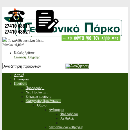
Το καλάθι σας είναι άδειο.
Σύνολο :
0,00 €
Καλώς ήρθατε
Σύνδεση | Εγγραφή
Αρχική
Η εταιρεία
Προϊόντα
Προσφορές...
Νέα Προϊόντα...
Επίκαιρα προϊόντα
Κατηγορίες Προϊόντων...
Θάμνοι
Ανθοφόροι
Φυλλοβόλοι
Αειθαλείς
Μπορντούρας - Φράχτες