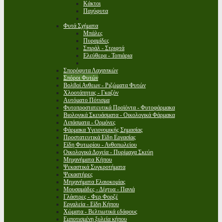
Κάκτοι
Παχύφυτα
Φυτά Σχήματα
Μπάλες
Πυραμίδες
Σπιράλ - Στριφτά
Ελεύθερα - Τοπιάρια
Σπορόφυτα Λαχανικών
Σπόροι Φυτών
Βολβοί Ανθεων - Ριζώματα Φυτών
Χλοοτάπητας - Γκαζόν
Αυτόματο Πότισμα
Φυτοπροστατευτικά Προϊόντα - Φυτοφάρμακα
Βιολογικά Σκευάσματα - Οικολογικά Φάρμακα
Λιπάσματα - Ορμόνες
Φάρμακα Υγειονομικής Σημασίας
Προστατευτικά Είδη Εργασίας
Είδη Φυτωρίου - Ανθοπωλείου
Οικολογικά Δοχεία - Πυρίμαχα Σκεύη
Μηχανήματα Κήπου
Ψεκαστικά Συγκροτήματα
Ψεκαστήρες
Μηχανήματα Ελαιοκομίας
Μουσαμάδες - Δίχτυα - Πανιά
Γλάστρες - Φερ Φορζέ
Εργαλεία - Είδη Κήπου
Χώματα - Βελτιωτικά εδάφους
Εμποτισμένη ξυλεία κήπου