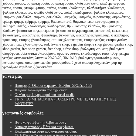
χούμος, χουμος, οργανική ουσία, οργανικη ουσια, κλαδεμένα φυτά, κλαδεμενα φυτα,
τσάπα, τσαπα, φτυάρι, φτυαρι, τσάπα, τσαπα, κλαδευτήρι, κλαδευτήρια, κλαδευτηρι,
ψαλίδια κλαδέματος, ψαλίδι κλαδέματος, ψαλιδι κλαδεματος, ψαλιδια κλαδεματος,
μπορντουροψάλιδα, μπορντουροψαλιδο, μεσηνέζα, μεσηνεζα, ακροκόπτης, ακροκόπτης,
τρίμερ, τριμερ, τρίμμερ, τριμμερ, θαμνοκοπτικό, θαμνοκοπτικο, ευθυγραμμιστης,
ευθυγραμμιστής, κλαδοφάγος, κλαδοφαγος, θρυμματιστής κλαδιών, θρυμματιστης
κλαδιων, ψεκαστικά συγκροτήματα, ψεκαστικα συγκροτηματα, ψεκαστικά, ψεκαστικα,
ψεκαστήρες, ψεκαστηρες, ψεκαστήρι, ψεκαστηρι, ψεκαστήρες προπίεσης, ψεκαστηρες
προπιεσης, έτοιμος χλοοτάπητας, ετοιμος χλοοταπητας, έτοιμο γκαζόν, ετοιμο γκαζον,
χλοοτάπητας, χλοοταπητας, sod, lawn, e shop, e garden shop, e shop garden, garden shop,
shop garden, free shop garden, free shop, e free shop, βιολογικη ντοματα, βιολογικα
σπορόφυτα, βελτιωτικα σκευασματα, ορμονες φυτων, εκτοξευτηρες τσαφ-τσαφ, μειγμα
γκαζον, ακαρεοκτόνα, λιπασμα 20-20-20, 30-10-10, βιολογικη προστασία φυτων,
πατατοσπορος, σακοι μανιταριών, μουσαμάδες, διχτυά σκίασης λαχανικών, pop-up
γραναζωτα γηπέδων, ζιζανιοκτόνα
τα
νέα μας
Προσφορά: Όλοι οι χειμερινοί Βολβόι -50% έως 15/2
Φειγιόα: Καλλιέργεια απο ''χρυσάφι''
Oι νέοι μας λογαριασμοί στα social media
ΓΚΙΝΓΚΟ ΜΠΙΛΟΜΠΑ - ΤΟ ΔΕΝΤΡΟ ΜΕ ΤΙΣ ΘΕΡΑΠΕΥΤΙΚΕΣ
ΙΔΙΟΤΗΤΕΣ
γεωπονικές
συμβουλές
Πότε να φυτέψω την λεβάντα μου ;
Λίπανση πατάτας - Πότε και πώς γίνεται.
Καλλωπιστικά φυτά που αντέχουν σε σκιά.