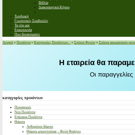
Βιβλία
Διακοσμητικά Κήπου
Χονδρική
Γεωπονικές Συμβουλές
Τα νέα μας
Επικοινωνία
Που βρισκόμαστε
Αρχική
»
Προϊόντα
»
Κατηγορίες Προϊόντων...
»
Σπόροι Φυτών
»
Σπόροι αρωματικών φυτ
Η εταιρεία θα παραμε
Οι παραγγελίες
κατηγορίες
προιόντων
Προσφορές
Νέα Προϊόντα
Επίκαιρα Προϊόντα
Θάμνοι
Ανθοφόροι θάμνοι
Θάμνοι μπορντούρας - Φυτά Φράχτες