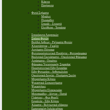
Κάκτοι
Παχύφυτα
Φυτά Σχήματα
Μπάλες
Πυραμίδες
Σπιράλ - Στριφτά
Ελεύθερα - Τοπιάρια
Σπορόφυτα Λαχανικών
Σπόροι Φυτών
Βολβοί Ανθεων - Ριζώματα Φυτών
Χλοοτάπητας - Γκαζόν
Αυτόματο Πότισμα
Φυτοπροστατευτικά Προϊόντα - Φυτοφάρμακα
Βιολογικά Σκευάσματα - Οικολογικά Φάρμακα
Λιπάσματα - Ορμόνες
Φάρμακα Υγειονομικής Σημασίας
Προστατευτικά Είδη Εργασίας
Είδη Φυτωρίου - Ανθοπωλείου
Οικολογικά Δοχεία - Πυρίμαχα Σκεύη
Μηχανήματα Κήπου
Ψεκαστικά Συγκροτήματα
Ψεκαστήρες
Μηχανήματα Ελαιοκομίας
Μουσαμάδες - Δίχτυα - Πανιά
Γλάστρες - Φερ Φορζέ
Εργαλεία - Είδη Κήπου
Χώματα - Βελτιωτικά εδάφους
Εμποτισμένη ξυλεία κήπου