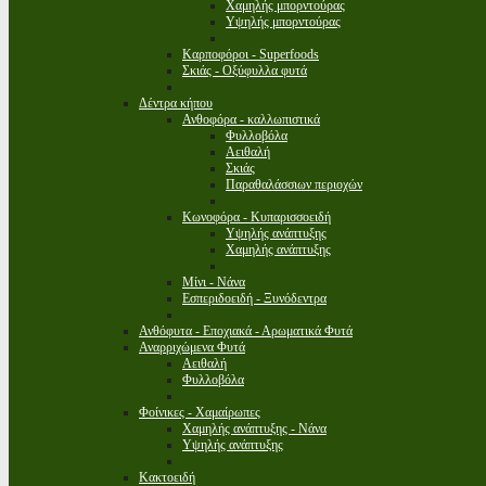
Χαμηλής μπορντούρας
Υψηλής μπορντούρας
Καρποφόροι - Superfoods
Σκιάς - Οξύφυλλα φυτά
Δέντρα κήπου
Ανθοφόρα - καλλωπιστικά
Φυλλοβόλα
Αειθαλή
Σκιάς
Παραθαλάσσιων περιοχών
Κωνοφόρα - Κυπαρισσοειδή
Υψηλής ανάπτυξης
Χαμηλής ανάπτυξης
Μίνι - Νάνα
Εσπεριδοειδή - Ξυνόδεντρα
Ανθόφυτα - Εποχιακά - Αρωματικά Φυτά
Αναρριχώμενα Φυτά
Αειθαλή
Φυλλοβόλα
Φοίνικες - Χαμαίρωπες
Χαμηλής ανάπτυξης - Νάνα
Υψηλής ανάπτυξης
Κακτοειδή