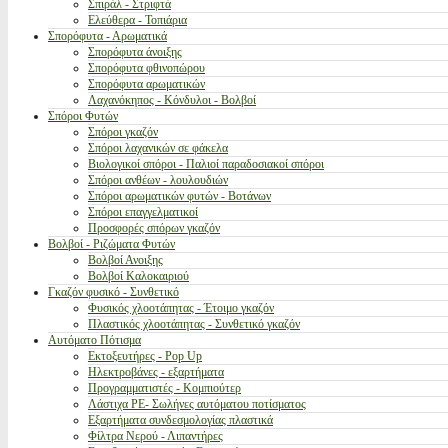
Σπιράλ - Στριφτά
Ελεύθερα - Τοπιάρια
Σπορόφυτα - Αρωματικά
Σπορόφυτα άνοιξης
Σπορόφυτα φθινοπώρου
Σπορόφυτα αρωματικών
Λαχανόκηπος - Κόνδυλοι - Βολβοί
Σπόροι Φυτών
Σπόροι γκαζόν
Σπόροι λαχανικών σε φάκελα
Βιολογικοί σπόροι - Παλιοί παραδοσιακοί σπόροι
Σπόροι ανθέων - λουλουδιών
Σπόροι αρωματικών φυτών - Βοτάνων
Σπόροι επαγγελματικοί
Προσφορές σπόρων γκαζόν
Βολβοί - Ριζώματα Φυτών
Βολβοί Ανοιξης
Βολβοί Καλοκαιριού
Γκαζόν φυσικό - Συνθετικό
Φυσικός χλοοτάπητας - Έτοιμο γκαζόν
Πλαστικός χλοοτάπητας - Συνθετικό γκαζόν
Αυτόματο Πότισμα
Εκτοξευτήρες - Pop Up
Ηλεκτροβάνες - εξαρτήματα
Προγραμματιστές - Κομπιούτερ
Λάστιχα PE- Σωλήνες αυτόματου ποτίσματος
Εξαρτήματα συνδεσμολογίας πλαστικά
Φίλτρα Νερού - Λιπαντήρες