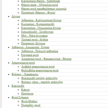
Καρποφόροι θάμνοι - Superfoods
Θάμνοι σκιάς - Οξύφυλλα φυτά
Θάμνοι φυτά παραθαλάσσιων περιοχών
Προσφορές Θάμνων - Φυτών
Δέντρα
Ανθοφόρα - Καλλωπιστικά δέντρα
Κωνοφόρα - Κυπαρισσοειδή
Καρποφόρα - Οπωροφόρα δέντρα
Εσπεριδοειδή - Ξυνόδεντρα
Μίνι - Νάνα δεντράκια
Τροπικά φυτά - δένδρα
Προσφορές Δέντρων
Ανθόφυτα - Αρωματικά - Ετήσια
Ανθόφυτα - Πολυετή ανθοφόρα
Εποχιακά φυτά
Αρωματικά φυτά - Φαρμακευτικά - Βότανα
Αναρριχώμενα φυτά
Αειθαλή αναρριχώμενα φυτά
Φυλλοβόλα αναρριχώμενα φυτά
Φοίνικες - Χαμαίρωπες
Φοινικοειδή υψηλής ανάπτυξης
Φοίνικες νάνοι - χαμηλής ανάπτυξης
Κακτοειδή
Κάκτοι
Παχύφυτα
Φυτά Σχήματα
Φυτά Μπάλες
Πυραμίδες φυτά