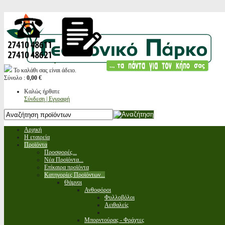
Το καλάθι σας είναι άδειο.
Σύνολο :
0,00 €
Καλώς ήρθατε
Σύνδεση | Εγγραφή
Αρχική
Η εταιρεία
Προϊόντα
Προσφορές...
Νέα Προϊόντα...
Επίκαιρα προϊόντα
Κατηγορίες Προϊόντων...
Θάμνοι
Ανθοφόροι
Φυλλοβόλοι
Αειθαλείς
Μπορντούρας - Φράχτες