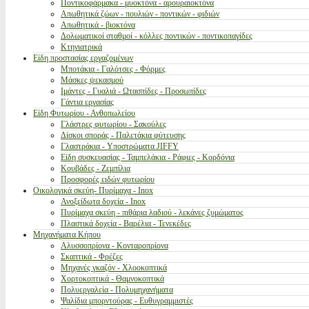
Ποντικοφάρμακα - μυοκτόνα - αρουραιοκτόνα
Απωθητικά ζώων - πουλιών - ποντικών - φιδιών
Απωθητικά - βιοκτόνα
Δολωματικοί σταθμοί - κόλλες ποντικών - ποντικοπαγίδες
Κτηνιατρικά
Είδη προστασίας εργαζομένων
Μποτάκια - Γαλότσες - Φόρμες
Μάσκες ψεκασμού
Ιμάντες - Γυαλιά - Ωτασπίδες - Προσωπίδες
Γάντια εργασίας
Είδη Φυτωρίου - Ανθοπωλείου
Γλάστρες φυτωρίου - Σακούλες
Δίσκοι σποράς - Παλετάκια φύτευσης
Γλαστράκια - Υποστρώματα JIFFY
Είδη συσκευασίας - Ταμπελάκια - Ράφιες - Κορδόνια
Κουβάδες - Ζεμπίλια
Προσφορές ειδών φυτωρίου
Οικολογικά σκεύη- Πυρίμαχα - Inox
Ανοξείδωτα δοχεία - Inox
Πυρίμαχα σκεύη - πιθάρια λαδιού - λεκάνες ζυμώματος
Πλαστικά δοχεία - Βαρέλια - Τενεκέδες
Μηχανήματα Κήπου
Αλυσσοπρίονα - Κονταροπρίονα
Σκαπτικά - Φρέζες
Μηχανές γκαζόν - Χλοοκοπτικά
Χορτοκοπτικά - Θαμνοκοπτικά
Πολυεργαλεία - Πολυμηχανήματα
Ψαλίδια μπορντούρας - Ευθυγραμμιστές