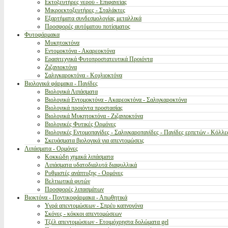
Εκτοξευτήρες νερού - Επιφανείας
Μικροεκτοξευτήρες - Σταλάκτες
Εξαρτήματα συνδεσμολογίας μεταλλικά
Προσφορές αυτόματου ποτίσματος
Φυτοφάρμακα
Μυκητοκτόνα
Εντομοκτόνα - Ακαρεοκτόνα
Ερασιτεχνικά Φυτοπροστατευτικά Προιόντα
Ζιζανιοκτόνα
Σαλιγκαροκτόνα - Κοχλιοκτόνα
Βιολογικά φάρμακα - Παγίδες
Βιολογικά Λιπάσματα
Βιολογικά Εντομοκτόνα - Ακαρεοκτόνα - Σαλιγκαροκτόνα
Βιολογικά προιόντα προστασίας
Βιολογικά Μυκητοκτόνα - Ζιζανιοκτόνα
Βιολογικές Φυτικές Ορμόνες
Βιολογικές Εντομοπαγίδες - Σαλιγκαροπαγίδες - Παγίδες ερπετών - Κόλλε
Σκευάσματα βιολογικά για απεντομώσεις
Λιπάσματα - Ορμόνες
Κοκκώδη χημικά λιπάσματα
Λιπάσματα υδατοδιαλυτά διαφυλλικά
Ρυθμιστές ανάπτυξης - Ορμόνες
Βελτιωτικά φυτών
Προσφορές λιπασμάτων
Βιοκτόνα - Ποντικοφάρμακα - Απωθητικά
Υγρά απεντομώσεων - Σπρέυ καπνογόνα
Σκόνες - κόκκοι απεντομώσεων
Τζέλ απεντομώσεων - Ετοιμόχρηστα δολώματα gel