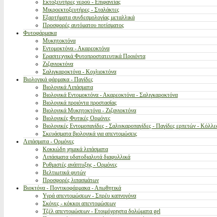
Εκτοξευτήρες νερού - Επιφανείας
Μικροεκτοξευτήρες - Σταλάκτες
Εξαρτήματα συνδεσμολογίας μεταλλικά
Προσφορές αυτόματου ποτίσματος
Φυτοφάρμακα
Μυκητοκτόνα
Εντομοκτόνα - Ακαρεοκτόνα
Ερασιτεχνικά Φυτοπροστατευτικά Προιόντα
Ζιζανιοκτόνα
Σαλιγκαροκτόνα - Κοχλιοκτόνα
Βιολογικά φάρμακα - Παγίδες
Βιολογικά Λιπάσματα
Βιολογικά Εντομοκτόνα - Ακαρεοκτόνα - Σαλιγκαροκτόνα
Βιολογικά προιόντα προστασίας
Βιολογικά Μυκητοκτόνα - Ζιζανιοκτόνα
Βιολογικές Φυτικές Ορμόνες
Βιολογικές Εντομοπαγίδες - Σαλιγκαροπαγίδες - Παγίδες ερπετών - Κόλλε
Σκευάσματα βιολογικά για απεντομώσεις
Λιπάσματα - Ορμόνες
Κοκκώδη χημικά λιπάσματα
Λιπάσματα υδατοδιαλυτά διαφυλλικά
Ρυθμιστές ανάπτυξης - Ορμόνες
Βελτιωτικά φυτών
Προσφορές λιπασμάτων
Βιοκτόνα - Ποντικοφάρμακα - Απωθητικά
Υγρά απεντομώσεων - Σπρέυ καπνογόνα
Σκόνες - κόκκοι απεντομώσεων
Τζέλ απεντομώσεων - Ετοιμόχρηστα δολώματα gel