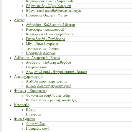
Καρποφόροι θάμνοι - Superfoods
Θάμνοι σκιάς - Οξύφυλλα φυτά
Θάμνοι φυτά παραθαλάσσιων περιοχών
Προσφορές Θάμνων - Φυτών
Δέντρα
Ανθοφόρα - Καλλωπιστικά δέντρα
Κωνοφόρα - Κυπαρισσοειδή
Καρποφόρα - Οπωροφόρα δέντρα
Εσπεριδοειδή - Ξυνόδεντρα
Μίνι - Νάνα δεντράκια
Τροπικά φυτά - δένδρα
Προσφορές Δέντρων
Ανθόφυτα - Αρωματικά - Ετήσια
Ανθόφυτα - Πολυετή ανθοφόρα
Εποχιακά φυτά
Αρωματικά φυτά - Φαρμακευτικά - Βότανα
Αναρριχώμενα φυτά
Αειθαλή αναρριχώμενα φυτά
Φυλλοβόλα αναρριχώμενα φυτά
Φοίνικες - Χαμαίρωπες
Φοινικοειδή υψηλής ανάπτυξης
Φοίνικες νάνοι - χαμηλής ανάπτυξης
Κακτοειδή
Κάκτοι
Παχύφυτα
Φυτά Σχήματα
Φυτά Μπάλες
Πυραμίδες φυτά