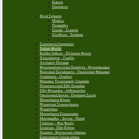
Κάκτοι
Παχύφυτα
Φυτά Σχήματα
Μπάλες
Πυραμίδες
Σπιράλ - Στριφτά
Ελεύθερα - Τοπιάρια
Σπορόφυτα Λαχανικών
Σπόροι Φυτών
Βολβοί Ανθεων - Ριζώματα Φυτών
Χλοοτάπητας - Γκαζόν
Αυτόματο Πότισμα
Φυτοπροστατευτικά Προϊόντα - Φυτοφάρμακα
Βιολογικά Σκευάσματα - Οικολογικά Φάρμακα
Λιπάσματα - Ορμόνες
Φάρμακα Υγειονομικής Σημασίας
Προστατευτικά Είδη Εργασίας
Είδη Φυτωρίου - Ανθοπωλείου
Οικολογικά Δοχεία - Πυρίμαχα Σκεύη
Μηχανήματα Κήπου
Ψεκαστικά Συγκροτήματα
Ψεκαστήρες
Μηχανήματα Ελαιοκομίας
Μουσαμάδες - Δίχτυα - Πανιά
Γλάστρες - Φερ Φορζέ
Εργαλεία - Είδη Κήπου
Χώματα - Βελτιωτικά εδάφους
Εμποτισμένη ξυλεία κήπου