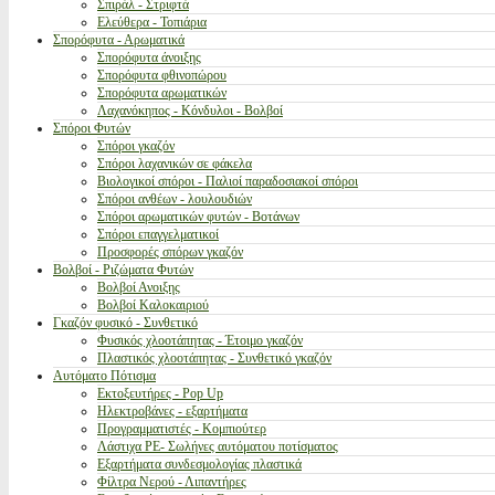
Σπιράλ - Στριφτά
Ελεύθερα - Τοπιάρια
Σπορόφυτα - Αρωματικά
Σπορόφυτα άνοιξης
Σπορόφυτα φθινοπώρου
Σπορόφυτα αρωματικών
Λαχανόκηπος - Κόνδυλοι - Βολβοί
Σπόροι Φυτών
Σπόροι γκαζόν
Σπόροι λαχανικών σε φάκελα
Βιολογικοί σπόροι - Παλιοί παραδοσιακοί σπόροι
Σπόροι ανθέων - λουλουδιών
Σπόροι αρωματικών φυτών - Βοτάνων
Σπόροι επαγγελματικοί
Προσφορές σπόρων γκαζόν
Βολβοί - Ριζώματα Φυτών
Βολβοί Ανοιξης
Βολβοί Καλοκαιριού
Γκαζόν φυσικό - Συνθετικό
Φυσικός χλοοτάπητας - Έτοιμο γκαζόν
Πλαστικός χλοοτάπητας - Συνθετικό γκαζόν
Αυτόματο Πότισμα
Εκτοξευτήρες - Pop Up
Ηλεκτροβάνες - εξαρτήματα
Προγραμματιστές - Κομπιούτερ
Λάστιχα PE- Σωλήνες αυτόματου ποτίσματος
Εξαρτήματα συνδεσμολογίας πλαστικά
Φίλτρα Νερού - Λιπαντήρες