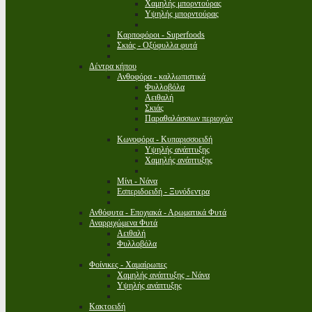
Χαμηλής μπορντούρας
Υψηλής μπορντούρας
Καρποφόροι - Superfoods
Σκιάς - Οξύφυλλα φυτά
Δέντρα κήπου
Ανθοφόρα - καλλωπιστικά
Φυλλοβόλα
Αειθαλή
Σκιάς
Παραθαλάσσιων περιοχών
Κωνοφόρα - Κυπαρισσοειδή
Υψηλής ανάπτυξης
Χαμηλής ανάπτυξης
Μίνι - Νάνα
Εσπεριδοειδή - Ξυνόδεντρα
Ανθόφυτα - Εποχιακά - Αρωματικά Φυτά
Αναρριχώμενα Φυτά
Αειθαλή
Φυλλοβόλα
Φοίνικες - Χαμαίρωπες
Χαμηλής ανάπτυξης - Νάνα
Υψηλής ανάπτυξης
Κακτοειδή