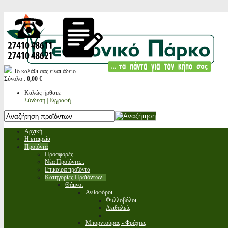
Το καλάθι σας είναι άδειο.
Σύνολο :
0,00 €
Καλώς ήρθατε
Σύνδεση | Εγγραφή
Αρχική
Η εταιρεία
Προϊόντα
Προσφορές...
Νέα Προϊόντα...
Επίκαιρα προϊόντα
Κατηγορίες Προϊόντων...
Θάμνοι
Ανθοφόροι
Φυλλοβόλοι
Αειθαλείς
Μπορντούρας - Φράχτες