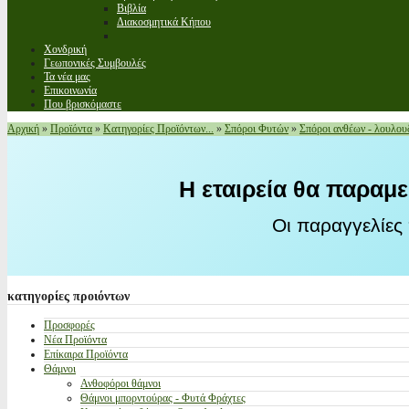
Βιβλία
Διακοσμητικά Κήπου
Χονδρική
Γεωπονικές Συμβουλές
Τα νέα μας
Επικοινωνία
Που βρισκόμαστε
Αρχική
»
Προϊόντα
»
Κατηγορίες Προϊόντων...
»
Σπόροι Φυτών
»
Σπόροι ανθέων - λουλου
Η εταιρεία θα παραμε
Οι παραγγελίες
κατηγορίες
προιόντων
Προσφορές
Νέα Προϊόντα
Επίκαιρα Προϊόντα
Θάμνοι
Ανθοφόροι θάμνοι
Θάμνοι μπορντούρας - Φυτά Φράχτες