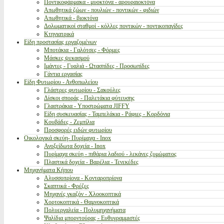
Ποντικοφάρμακα - μυοκτόνα - αρουραιοκτόνα
Απωθητικά ζώων - πουλιών - ποντικών - φιδιών
Απωθητικά - βιοκτόνα
Δολωματικοί σταθμοί - κόλλες ποντικών - ποντικοπαγίδες
Κτηνιατρικά
Είδη προστασίας εργαζομένων
Μποτάκια - Γαλότσες - Φόρμες
Μάσκες ψεκασμού
Ιμάντες - Γυαλιά - Ωτασπίδες - Προσωπίδες
Γάντια εργασίας
Είδη Φυτωρίου - Ανθοπωλείου
Γλάστρες φυτωρίου - Σακούλες
Δίσκοι σποράς - Παλετάκια φύτευσης
Γλαστράκια - Υποστρώματα JIFFY
Είδη συσκευασίας - Ταμπελάκια - Ράφιες - Κορδόνια
Κουβάδες - Ζεμπίλια
Προσφορές ειδών φυτωρίου
Οικολογικά σκεύη- Πυρίμαχα - Inox
Ανοξείδωτα δοχεία - Inox
Πυρίμαχα σκεύη - πιθάρια λαδιού - λεκάνες ζυμώματος
Πλαστικά δοχεία - Βαρέλια - Τενεκέδες
Μηχανήματα Κήπου
Αλυσσοπρίονα - Κονταροπρίονα
Σκαπτικά - Φρέζες
Μηχανές γκαζόν - Χλοοκοπτικά
Χορτοκοπτικά - Θαμνοκοπτικά
Πολυεργαλεία - Πολυμηχανήματα
Ψαλίδια μπορντούρας - Ευθυγραμμιστές