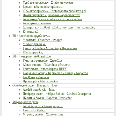
Υγρά απεντομώσεων - Σπρέυ καπνογόνα
Σκόνες - κόκκοι απεντομώσεων
Τζέλ απεντομώσεων - Ετοιμόχρηστα δολώματα gel
Ποντικοφάρμακα - μυοκτόνα - αρουραιοκτόνα
Απωθητικά ζώων - πουλιών - ποντικών - φιδιών
Απωθητικά - βιοκτόνα
Δολωματικοί σταθμοί - κόλλες ποντικών - ποντικοπαγίδες
Κτηνιατρικά
Είδη προστασίας εργαζομένων
Μποτάκια - Γαλότσες - Φόρμες
Μάσκες ψεκασμού
Ιμάντες - Γυαλιά - Ωτασπίδες - Προσωπίδες
Γάντια εργασίας
Είδη Φυτωρίου - Ανθοπωλείου
Γλάστρες φυτωρίου - Σακούλες
Δίσκοι σποράς - Παλετάκια φύτευσης
Γλαστράκια - Υποστρώματα JIFFY
Είδη συσκευασίας - Ταμπελάκια - Ράφιες - Κορδόνια
Κουβάδες - Ζεμπίλια
Προσφορές ειδών φυτωρίου
Οικολογικά σκεύη- Πυρίμαχα - Inox
Ανοξείδωτα δοχεία - Inox
Πυρίμαχα σκεύη - πιθάρια λαδιού - λεκάνες ζυμώματος
Πλαστικά δοχεία - Βαρέλια - Τενεκέδες
Μηχανήματα Κήπου
Αλυσσοπρίονα - Κονταροπρίονα
Σκαπτικά - Φρέζες
Μηχανές γκαζόν - Χλοοκοπτικά