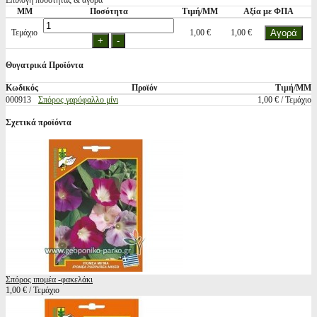
Επιλογή ποσότητας & αγορά
ΜΜ
Ποσότητα
Τιμή/ΜΜ
Αξία με ΦΠΑ
Τεμάχιο
1,00 €
1,00 €
Θυγατρικά Προϊόντα
Κωδικός
Προϊόν
Τιμή/ΜΜ
000913
Σπόρος γαρύφαλλο μίνι
1,00 € / Τεμάχιο
Σχετικά προϊόντα
Σπόρος ιπομέα -φακελάκι
1,00 € / Τεμάχιο