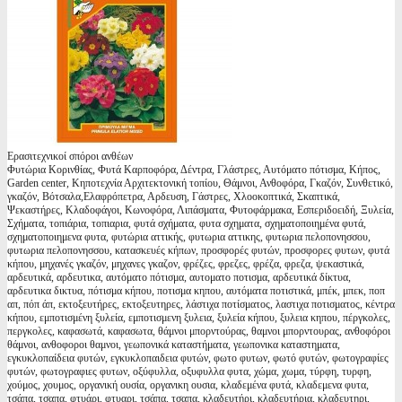
Ερασιτεχνικοί σπόροι ανθέων
Φυτώρια Κορινθίας, Φυτά Καρποφόρα, Δέντρα, Γλάστρες, Αυτόματο πότισμα, Κήπος,
Garden center, Κηποτεχνία Αρχιτεκτονική τοπίου, Θάμνοι, Ανθοφόρα, Γκαζόν, Συνθετικό,
γκαζόν, Βότσαλα,Ελαφρόπετρα, Αρδευση, Γάστρες, Χλοοκοπτικά, Σκαπτικά,
Ψεκαστήρες, Κλαδοφάγοι, Κωνοφόρα, Λιπάσματα, Φυτοφάρμακα, Εσπεριδοειδή, Ξυλεία,
Σχήματα, τοπιάρια, τοπιαρια, φυτά σχήματα, φυτα σχηματα, σχηματοποιημένα φυτά,
σχηματοποιημενα φυτα, φυτώρια αττικής, φυτωρια αττικης, φυτωρια πελοπονησσου,
φυτωρια πελοπονησσου, κατασκευές κήπων, προσφορές φυτών, προσφορες φυτων, φυτά
κήπου, μηχανές γκαζόν, μηχανες γκαζον, φρέζες, φρεζες, φρέζα, φρεζα, ψεκαστικά,
αρδευτικά, αρδευτικα, αυτόματο πότισμα, αυτοματο ποτισμα, αρδευτικά δίκτυα,
αρδευτικα δικτυα, πότισμα κήπου, ποτισμα κηπου, αυτόματα ποτιστικά, μπέκ, μπεκ, ποπ
απ, πόπ άπ, εκτοξευτήρες, εκτοξευτηρες, λάστιχα ποτίσματος, λαστιχα ποτισματος, κέντρα
κήπου, εμποτισμένη ξυλεία, εμποτισμενη ξυλεια, ξυλεία κήπου, ξυλεια κηπου, πέργκολες,
περγκολες, καφασωτά, καφασωτα, θάμνοι μπορντούρας, θαμνοι μπορντουρας, ανθοφόροι
θάμνοι, ανθοφοροι θαμνοι, γεωπονικά καταστήματα, γεωπονικα καταστηματα,
εγκυκλοπαίδεια φυτών, εγκυκλοπαιδεια φυτών, φωτο φυτων, φωτό φυτών, φωτογραφίες
φυτών, φωτογραφιες φυτων, οξύφυλλα, οξυφυλλα φυτα, χώμα, χωμα, τύρφη, τυρφη,
χούμος, χουμος, οργανική ουσία, οργανικη ουσια, κλαδεμένα φυτά, κλαδεμενα φυτα,
τσάπα, τσαπα, φτυάρι, φτυαρι, τσάπα, τσαπα, κλαδευτήρι, κλαδευτήρια, κλαδευτηρι,