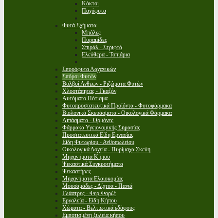
Κάκτοι
Παχύφυτα
Φυτά Σχήματα
Μπάλες
Πυραμίδες
Σπιράλ - Στριφτά
Ελεύθερα - Τοπιάρια
Σπορόφυτα Λαχανικών
Σπόροι Φυτών
Βολβοί Ανθεων - Ριζώματα Φυτών
Χλοοτάπητας - Γκαζόν
Αυτόματο Πότισμα
Φυτοπροστατευτικά Προϊόντα - Φυτοφάρμακα
Βιολογικά Σκευάσματα - Οικολογικά Φάρμακα
Λιπάσματα - Ορμόνες
Φάρμακα Υγειονομικής Σημασίας
Προστατευτικά Είδη Εργασίας
Είδη Φυτωρίου - Ανθοπωλείου
Οικολογικά Δοχεία - Πυρίμαχα Σκεύη
Μηχανήματα Κήπου
Ψεκαστικά Συγκροτήματα
Ψεκαστήρες
Μηχανήματα Ελαιοκομίας
Μουσαμάδες - Δίχτυα - Πανιά
Γλάστρες - Φερ Φορζέ
Εργαλεία - Είδη Κήπου
Χώματα - Βελτιωτικά εδάφους
Εμποτισμένη ξυλεία κήπου