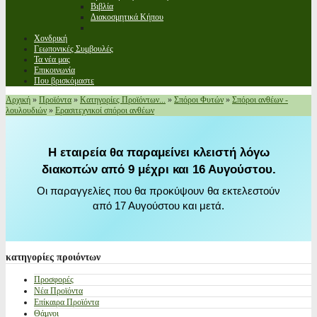
Βιβλία
Διακοσμητικά Κήπου
Χονδρική
Γεωπονικές Συμβουλές
Τα νέα μας
Επικοινωνία
Που βρισκόμαστε
Αρχική
»
Προϊόντα
»
Κατηγορίες Προϊόντων...
»
Σπόροι Φυτών
»
Σπόροι ανθέων -
λουλουδιών
»
Ερασιτεχνικοί σπόροι ανθέων
Η εταιρεία θα παραμείνει κλειστή λόγω
διακοπών από 9 μέχρι και 16 Αυγούστου.
Οι παραγγελίες που θα προκύψουν θα εκτελεστούν
από 17 Αυγούστου και μετά.
κατηγορίες
προιόντων
Προσφορές
Νέα Προϊόντα
Επίκαιρα Προϊόντα
Θάμνοι