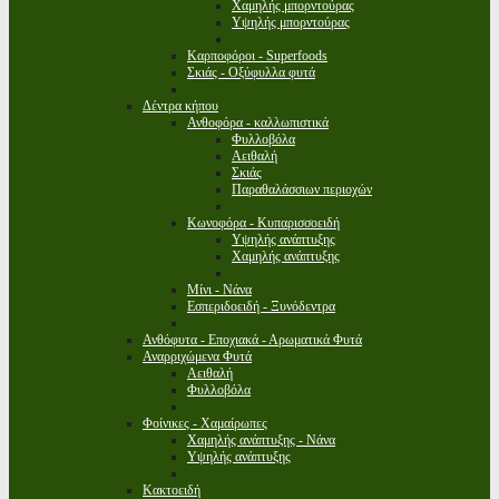
Χαμηλής μπορντούρας
Υψηλής μπορντούρας
Καρποφόροι - Superfoods
Σκιάς - Οξύφυλλα φυτά
Δέντρα κήπου
Ανθοφόρα - καλλωπιστικά
Φυλλοβόλα
Αειθαλή
Σκιάς
Παραθαλάσσιων περιοχών
Κωνοφόρα - Κυπαρισσοειδή
Υψηλής ανάπτυξης
Χαμηλής ανάπτυξης
Μίνι - Νάνα
Εσπεριδοειδή - Ξυνόδεντρα
Ανθόφυτα - Εποχιακά - Αρωματικά Φυτά
Αναρριχώμενα Φυτά
Αειθαλή
Φυλλοβόλα
Φοίνικες - Χαμαίρωπες
Χαμηλής ανάπτυξης - Νάνα
Υψηλής ανάπτυξης
Κακτοειδή