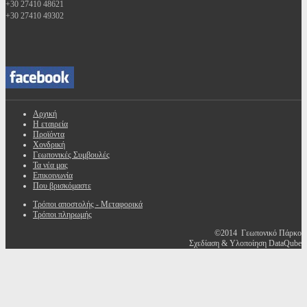
+30 27410 48621
+30 27410 49302
Αρχική
Η εταιρεία
Προϊόντα
Χονδρική
Γεωπονικές Συμβουλές
Τα νέα μας
Επικοινωνία
Που βρισκόμαστε
Τρόποι αποστολής - Μεταφορικά
Τρόποι πληρωμής
©2014 Γεωπονικό Πάρκο
Σχεδίαση & Υλοποίηση DataQube