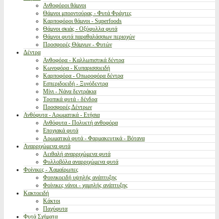
Ανθοφόροι θάμνοι
Θάμνοι μπορντούρας - Φυτά Φράχτες
Καρποφόροι θάμνοι - Superfoods
Θάμνοι σκιάς - Οξύφυλλα φυτά
Θάμνοι φυτά παραθαλάσσιων περιοχών
Προσφορές Θάμνων - Φυτών
Δέντρα
Ανθοφόρα - Καλλωπιστικά δέντρα
Κωνοφόρα - Κυπαρισσοειδή
Καρποφόρα - Οπωροφόρα δέντρα
Εσπεριδοειδή - Ξυνόδεντρα
Μίνι - Νάνα δεντράκια
Τροπικά φυτά - δένδρα
Προσφορές Δέντρων
Ανθόφυτα - Αρωματικά - Ετήσια
Ανθόφυτα - Πολυετή ανθοφόρα
Εποχιακά φυτά
Αρωματικά φυτά - Φαρμακευτικά - Βότανα
Αναρριχώμενα φυτά
Αειθαλή αναρριχώμενα φυτά
Φυλλοβόλα αναρριχώμενα φυτά
Φοίνικες - Χαμαίρωπες
Φοινικοειδή υψηλής ανάπτυξης
Φοίνικες νάνοι - χαμηλής ανάπτυξης
Κακτοειδή
Κάκτοι
Παχύφυτα
Φυτά Σχήματα