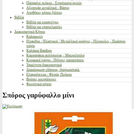
Πάσσαλοι πεύκου - Στηρίγματα φυτών
Αξεσουάρ μεταλλικά - Βάσεις
Αποθήκες κήπου ξύλινες
Βιβλία
Βιβλία για ερασιτέχνες
Βιβλία για επαγγελματίες
Διακοσμητικά Κήπου
Καλαμωτές
Πλακίδια - Πλαστικοί - Μεταλλικοί φράχτες - Πέργκολες - Πράσινοι
τοίχοι
Καλάμια Bamboo
Καμπανάκια αυλόπορτας - Μικροέπιπλα
Κεραμικά τοίχου - Πήλινες παραστάσεις
Τσιμέντινα διακοσμητικά
Διαμόρφωση εδάφους -διαχωριστικά.
Ελαφρόπετρα - Φλοιός Πεύκου
Βρύσες ορειχάλκινες
Φωτιστικά κήπου
Σπόρος γαρύφαλλο μίνι