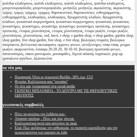
ψαλίδια κλαδέματος, ψαλίδι κλαδέματος, ψαλιδι κλαδεματος, ψαλιδια κλαδεματος,
μπορντουροψάλιδα, μπορντουροψαλιδο, μεσηνέζα, μεσηνεζα, ακροκόπτης, ακροκόπτης,
τρίμερ, τριμερ, τρίμμερ, τριμμερ, θαμνοκοπτικό, θαμνοκοπτικο, ευθυγραμμιστης,
ευθυγραμμιστής, κλαδοφάγος, κλαδοφαγος, θρυμματιστής κλαδιών, θρυμματιστης
κλαδιων, ψεκαστικά συγκροτήματα, ψεκαστικα συγκροτηματα, ψεκαστικά, ψεκαστικα,
ψεκαστήρες, ψεκαστηρες, ψεκαστήρι, ψεκαστηρι, ψεκαστήρες προπίεσης, ψεκαστηρες
προπιεσης, έτοιμος χλοοτάπητας, ετοιμος χλοοταπητας, έτοιμο γκαζόν, ετοιμο γκαζον,
χλοοτάπητας, χλοοταπητας, sod, lawn, e shop, e garden shop, e shop garden, garden shop,
shop garden, free shop garden, free shop, e free shop, βιολογικη ντοματα, βιολογικα
σπορόφυτα, βελτιωτικα σκευασματα, ορμονες φυτων, εκτοξευτηρες τσαφ-τσαφ, μειγμα
γκαζον, ακαρεοκτόνα, λιπασμα 20-20-20, 30-10-10, βιολογικη προστασία φυτων,
πατατοσπορος, σακοι μανιταριών, μουσαμάδες, διχτυά σκίασης λαχανικών, pop-up
γραναζωτα γηπέδων, ζιζανιοκτόνα
τα
νέα μας
Προσφορά: Όλοι οι χειμερινοί Βολβόι -50% έως 15/2
Φειγιόα: Καλλιέργεια απο ''χρυσάφι''
Oι νέοι μας λογαριασμοί στα social media
ΓΚΙΝΓΚΟ ΜΠΙΛΟΜΠΑ - ΤΟ ΔΕΝΤΡΟ ΜΕ ΤΙΣ ΘΕΡΑΠΕΥΤΙΚΕΣ
ΙΔΙΟΤΗΤΕΣ
γεωπονικές
συμβουλές
Πότε να φυτέψω την λεβάντα μου ;
Λίπανση πατάτας - Πότε και πώς γίνεται.
Καλλωπιστικά φυτά που αντέχουν σε σκιά.
Ελιά: Πως αυξάνουμε την ανθοφορία, το ποσοστό καρπόδεσης και την
περιεκτικότητα των καρπών σε λάδι