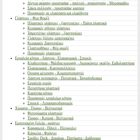
Δίχτυα σκίασης-προστασίας - παγετού - αναρρίχησης - Μουσαμάδες
Σάκοι συλλογής - προστασίας καρπών
Προσφορές σε ελαιόπανα και ελαιόδιχτα
Γλάστρες - Φερ Φορζέ
Πλαστικές γλάστρες - ζαρντινιέρες - Πιάτα πλαστικά
Κεραμικές πήλινες γλάστρες
Τσιμεντένιες γλάστρες - ζαρντινιέρες
Γλάστρες ξύλινες εμποτισμένες
Κεραμικές Ζαρντινιέρες
Γλαστροθήκες - Φέρ φορζέ
Προσφορές γλαστρών
Εργαλεία κήπου - Λάστιχα - Ελαιοκομικά - Σπορείς
Κλαδευτήρια - Ψαλίδια κορυφής - Ακροκόφτες γκαζόν- Εμβολιαστήρια
Ελαιοκομικά - Καρποσυλλέκτες
Όργανα μέτρησης - Κομποστοποιητές
Λάστιχα ποτίσματος - Ποτιστικά - Ταχυσύνδεσμοι
Εργαλεία χειρός
Ποτιστήρια πλαστικά
Καρότσια κήπου
Προσφορές εργαλείων κήπου
Σπορείς - Λιπασματοδιανομείς
Χώματα - Τύρφες - Βελτιωτικά
Φυτοχώματα γλαστρών
Τύρφες - Κοπριά - Βελτιωτικά
Εμποτισμένη ξυλεία - φράχτες
Καφασωτά - Πάνελ - Πέργκολες
Κάγκελα - Φράχτες
Σανίδες Deck - Δοκάρια - Πατήματα - Διάδρομοι