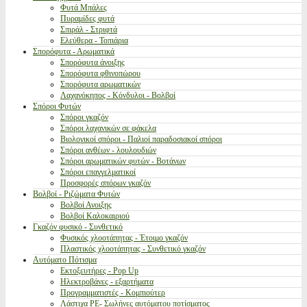
Φυτά Μπάλες
Πυραμίδες φυτά
Σπιράλ - Στριφτά
Ελεύθερα - Τοπιάρια
Σπορόφυτα - Αρωματικά
Σπορόφυτα άνοιξης
Σπορόφυτα φθινοπώρου
Σπορόφυτα αρωματικών
Λαχανόκηπος - Κόνδυλοι - Βολβοί
Σπόροι Φυτών
Σπόροι γκαζόν
Σπόροι λαχανικών σε φάκελα
Βιολογικοί σπόροι - Παλιοί παραδοσιακοί σπόροι
Σπόροι ανθέων - λουλουδιών
Σπόροι αρωματικών φυτών - Βοτάνων
Σπόροι επαγγελματικοί
Προσφορές σπόρων γκαζόν
Βολβοί - Ριζώματα Φυτών
Βολβοί Ανοιξης
Βολβοί Καλοκαιριού
Γκαζόν φυσικό - Συνθετικό
Φυσικός χλοοτάπητας - Έτοιμο γκαζόν
Πλαστικός χλοοτάπητας - Συνθετικό γκαζόν
Αυτόματο Πότισμα
Εκτοξευτήρες - Pop Up
Ηλεκτροβάνες - εξαρτήματα
Προγραμματιστές - Κομπιούτερ
Λάστιχα PE- Σωλήνες αυτόματου ποτίσματος