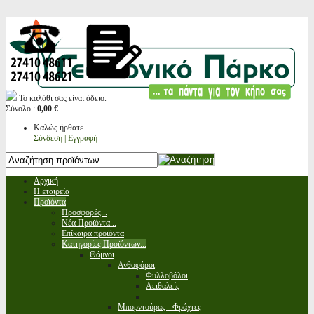
Το καλάθι σας είναι άδειο.
Σύνολο :
0,00 €
Καλώς ήρθατε
Σύνδεση | Εγγραφή
Αρχική
Η εταιρεία
Προϊόντα
Προσφορές...
Νέα Προϊόντα...
Επίκαιρα προϊόντα
Κατηγορίες Προϊόντων...
Θάμνοι
Ανθοφόροι
Φυλλοβόλοι
Αειθαλείς
Μπορντούρας - Φράχτες