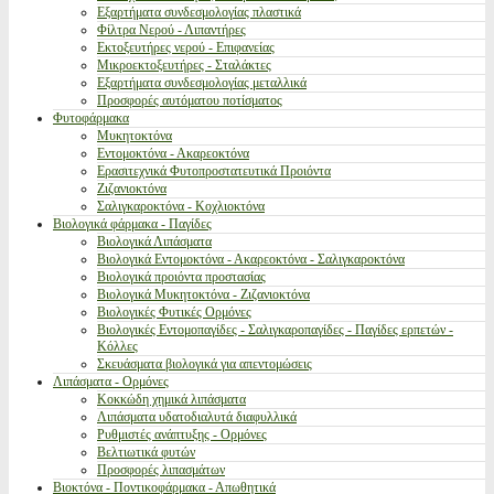
Εξαρτήματα συνδεσμολογίας πλαστικά
Φίλτρα Νερού - Λιπαντήρες
Εκτοξευτήρες νερού - Επιφανείας
Μικροεκτοξευτήρες - Σταλάκτες
Εξαρτήματα συνδεσμολογίας μεταλλικά
Προσφορές αυτόματου ποτίσματος
Φυτοφάρμακα
Μυκητοκτόνα
Εντομοκτόνα - Ακαρεοκτόνα
Ερασιτεχνικά Φυτοπροστατευτικά Προιόντα
Ζιζανιοκτόνα
Σαλιγκαροκτόνα - Κοχλιοκτόνα
Βιολογικά φάρμακα - Παγίδες
Βιολογικά Λιπάσματα
Βιολογικά Εντομοκτόνα - Ακαρεοκτόνα - Σαλιγκαροκτόνα
Βιολογικά προιόντα προστασίας
Βιολογικά Μυκητοκτόνα - Ζιζανιοκτόνα
Βιολογικές Φυτικές Ορμόνες
Βιολογικές Εντομοπαγίδες - Σαλιγκαροπαγίδες - Παγίδες ερπετών -
Κόλλες
Σκευάσματα βιολογικά για απεντομώσεις
Λιπάσματα - Ορμόνες
Κοκκώδη χημικά λιπάσματα
Λιπάσματα υδατοδιαλυτά διαφυλλικά
Ρυθμιστές ανάπτυξης - Ορμόνες
Βελτιωτικά φυτών
Προσφορές λιπασμάτων
Βιοκτόνα - Ποντικοφάρμακα - Απωθητικά