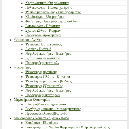
Χορτοκοπτικά - Θαμνοκοπτικά
Πολυεργαλεία - Πολυμηχανήματα
Ψαλίδια μπορντούρας - Ευθυγραμμιστές
Κλαδοφάγοι - Εξαερωτήρες
Φυσητήρες - Απορροφητήρες φύλλων
Γαιοτρύπανα - Πλυστικά
Σχίστες Ξύλων - Κορμών
Προσφορές μηχανημάτων
Ψεκαστικά - Αντλίες
Ψεκαστικά Βυτία εδάφους
Αντλίες - Πιεστικά
Νεφελοψεκαστήρες - Θειωτήρες
Εξαρτήματα ψεκαστικών
Προσφορές ψεκαστικών
Ψεκαστήρες
Ψεκαστήρες προπίεσης
Ψεκαστήρες Πλάτης - Επινώτιοι
Ψεκαστήρες μπαταρίας - βενζίνης
Ψεκαστήρες ζιζανιοκτονίας
Νεφελοψεκαστήρες - Θειωτήρες
Προσφορές ψεκαστήρων
Μηχανήματα Ελαιοκομίας
Ελαιοραβδιστικά μηχανήματα
Γεννήτριες - Δυναμό - Μετασχηματιστές
Προσφορές ελαιοραβδιστικών
Μουσαμάδες - Νάυλον - Δίχτυα - Πανιά
Ελαιόπανα - Ελαιόδιχτα
Γαιουφάσματα - Νάυλον θερμοκηπίου - Φίλμ εδαφοκάλυψης