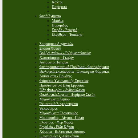
Κάκτοι
Παχύφυτα
Φυτά Σχήματα
Μπάλες
Πυραμίδες
Σπιράλ - Στριφτά
Ελεύθερα - Τοπιάρια
Σπορόφυτα Λαχανικών
Σπόροι Φυτών
Βολβοί Ανθεων - Ριζώματα Φυτών
Χλοοτάπητας - Γκαζόν
Αυτόματο Πότισμα
Φυτοπροστατευτικά Προϊόντα - Φυτοφάρμακα
Βιολογικά Σκευάσματα - Οικολογικά Φάρμακα
Λιπάσματα - Ορμόνες
Φάρμακα Υγειονομικής Σημασίας
Προστατευτικά Είδη Εργασίας
Είδη Φυτωρίου - Ανθοπωλείου
Οικολογικά Δοχεία - Πυρίμαχα Σκεύη
Μηχανήματα Κήπου
Ψεκαστικά Συγκροτήματα
Ψεκαστήρες
Μηχανήματα Ελαιοκομίας
Μουσαμάδες - Δίχτυα - Πανιά
Γλάστρες - Φερ Φορζέ
Εργαλεία - Είδη Κήπου
Χώματα - Βελτιωτικά εδάφους
Εμποτισμένη ξυλεία κήπου