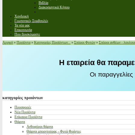
Βιβλία
Διακοσμητικά Κήπου
Χονδρική
Γεωπονικές Συμβουλές
Τα νέα μας
Επικοινωνία
Που βρισκόμαστε
Αρχική
»
Προϊόντα
»
Κατηγορίες Προϊόντων...
»
Σπόροι Φυτών
»
Σπόροι ανθέων - λουλου
Η εταιρεία θα παραμε
Οι παραγγελίες
κατηγορίες
προιόντων
Προσφορές
Νέα Προϊόντα
Επίκαιρα Προϊόντα
Θάμνοι
Ανθοφόροι θάμνοι
Θάμνοι μπορντούρας - Φυτά Φράχτες