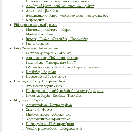
Ποντικοφάρμακα - μυοκτόνα - αρουραιοκτόνα
Απωθητικά ζώων - πουλιών - ποντικών - φιδιών
Απωθητικά - βιοκτόνα
Δολωματικοί σταθμοί - κόλλες ποντικών - ποντικοπαγίδες
Κτηνιατρικά
Είδη προστασίας εργαζομένων
Μποτάκια - Γαλότσες - Φόρμες
Μάσκες ψεκασμού
Ιμάντες - Γυαλιά - Ωτασπίδες - Προσωπίδες
Γάντια εργασίας
Είδη Φυτωρίου - Ανθοπωλείου
Γλάστρες φυτωρίου - Σακούλες
Δίσκοι σποράς - Παλετάκια φύτευσης
Γλαστράκια - Υποστρώματα JIFFY
Είδη συσκευασίας - Ταμπελάκια - Ράφιες - Κορδόνια
Κουβάδες - Ζεμπίλια
Προσφορές ειδών φυτωρίου
Οικολογικά σκεύη- Πυρίμαχα - Inox
Ανοξείδωτα δοχεία - Inox
Πυρίμαχα σκεύη - πιθάρια λαδιού - λεκάνες ζυμώματος
Πλαστικά δοχεία - Βαρέλια - Τενεκέδες
Μηχανήματα Κήπου
Αλυσσοπρίονα - Κονταροπρίονα
Σκαπτικά - Φρέζες
Μηχανές γκαζόν - Χλοοκοπτικά
Χορτοκοπτικά - Θαμνοκοπτικά
Πολυεργαλεία - Πολυμηχανήματα
Ψαλίδια μπορντούρας - Ευθυγραμμιστές