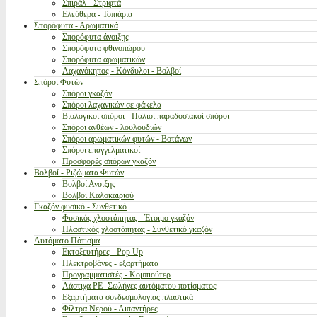
Σπιράλ - Στριφτά
Ελεύθερα - Τοπιάρια
Σπορόφυτα - Αρωματικά
Σπορόφυτα άνοιξης
Σπορόφυτα φθινοπώρου
Σπορόφυτα αρωματικών
Λαχανόκηπος - Κόνδυλοι - Βολβοί
Σπόροι Φυτών
Σπόροι γκαζόν
Σπόροι λαχανικών σε φάκελα
Βιολογικοί σπόροι - Παλιοί παραδοσιακοί σπόροι
Σπόροι ανθέων - λουλουδιών
Σπόροι αρωματικών φυτών - Βοτάνων
Σπόροι επαγγελματικοί
Προσφορές σπόρων γκαζόν
Βολβοί - Ριζώματα Φυτών
Βολβοί Ανοιξης
Βολβοί Καλοκαιριού
Γκαζόν φυσικό - Συνθετικό
Φυσικός χλοοτάπητας - Έτοιμο γκαζόν
Πλαστικός χλοοτάπητας - Συνθετικό γκαζόν
Αυτόματο Πότισμα
Εκτοξευτήρες - Pop Up
Ηλεκτροβάνες - εξαρτήματα
Προγραμματιστές - Κομπιούτερ
Λάστιχα PE- Σωλήνες αυτόματου ποτίσματος
Εξαρτήματα συνδεσμολογίας πλαστικά
Φίλτρα Νερού - Λιπαντήρες