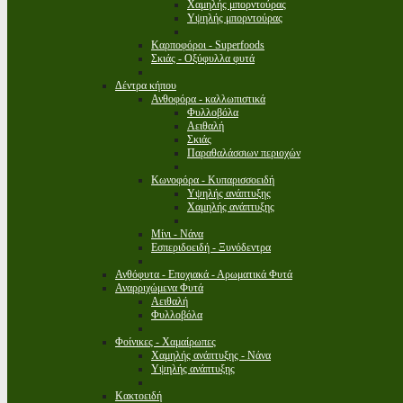
Χαμηλής μπορντούρας
Υψηλής μπορντούρας
Καρποφόροι - Superfoods
Σκιάς - Οξύφυλλα φυτά
Δέντρα κήπου
Ανθοφόρα - καλλωπιστικά
Φυλλοβόλα
Αειθαλή
Σκιάς
Παραθαλάσσιων περιοχών
Κωνοφόρα - Κυπαρισσοειδή
Υψηλής ανάπτυξης
Χαμηλής ανάπτυξης
Μίνι - Νάνα
Εσπεριδοειδή - Ξυνόδεντρα
Ανθόφυτα - Εποχιακά - Αρωματικά Φυτά
Αναρριχώμενα Φυτά
Αειθαλή
Φυλλοβόλα
Φοίνικες - Χαμαίρωπες
Χαμηλής ανάπτυξης - Νάνα
Υψηλής ανάπτυξης
Κακτοειδή