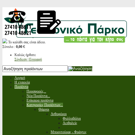
Το καλάθι σας είναι άδειο.
Σύνολο :
0,00 €
Καλώς ήρθατε
Σύνδεση | Εγγραφή
Αρχική
Η εταιρεία
Προϊόντα
Προσφορές...
Νέα Προϊόντα...
Επίκαιρα προϊόντα
Κατηγορίες Προϊόντων...
Θάμνοι
Ανθοφόροι
Φυλλοβόλοι
Αειθαλείς
Μπορντούρας - Φράχτες