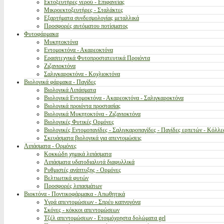
Εκτοξευτήρες νερού - Επιφανείας
Μικροεκτοξευτήρες - Σταλάκτες
Εξαρτήματα συνδεσμολογίας μεταλλικά
Προσφορές αυτόματου ποτίσματος
Φυτοφάρμακα
Μυκητοκτόνα
Εντομοκτόνα - Ακαρεοκτόνα
Ερασιτεχνικά Φυτοπροστατευτικά Προιόντα
Ζιζανιοκτόνα
Σαλιγκαροκτόνα - Κοχλιοκτόνα
Βιολογικά φάρμακα - Παγίδες
Βιολογικά Λιπάσματα
Βιολογικά Εντομοκτόνα - Ακαρεοκτόνα - Σαλιγκαροκτόνα
Βιολογικά προιόντα προστασίας
Βιολογικά Μυκητοκτόνα - Ζιζανιοκτόνα
Βιολογικές Φυτικές Ορμόνες
Βιολογικές Εντομοπαγίδες - Σαλιγκαροπαγίδες - Παγίδες ερπετών - Κόλλε
Σκευάσματα βιολογικά για απεντομώσεις
Λιπάσματα - Ορμόνες
Κοκκώδη χημικά λιπάσματα
Λιπάσματα υδατοδιαλυτά διαφυλλικά
Ρυθμιστές ανάπτυξης - Ορμόνες
Βελτιωτικά φυτών
Προσφορές λιπασμάτων
Βιοκτόνα - Ποντικοφάρμακα - Απωθητικά
Υγρά απεντομώσεων - Σπρέυ καπνογόνα
Σκόνες - κόκκοι απεντομώσεων
Τζέλ απεντομώσεων - Ετοιμόχρηστα δολώματα gel