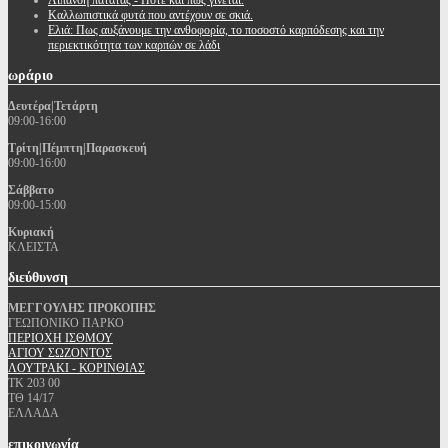
Λίπανση πατάτας - Πότε και πώς γίνεται.
Καλλωπιστικά φυτά που αντέχουν σε σκιά.
Ελιά: Πως αυξάνουμε την ανθοφορία, το ποσοστό καρπόδεσης και την
περιεκτικότητα των καρπών σε λάδι
ωράριο
Δευτέρα|Τετάρτη
09:00-16:00
Τρίτη|Πέμπτη|Παρασκευή
09:00-16:00
Σάββατο
09:00-15:00
Κυριακή
ΚΛΕΙΣΤΑ
διεύθυνση
ΜΕΓΓΟΥΛΗΣ ΠΡΟΚΟΠΗΣ
ΓΕΩΠΟΝΙΚΟ ΠΑΡΚΟ
ΠΕΡΙΟΧΗ ΙΣΘΜΟΥ
ΑΓΙΟΥ ΣΩΖΟΝΤΟΣ
ΛΟΥΤΡΑΚΙ - ΚΟΡΙΝΘΙΑΣ
ΤΚ 203 00
ΤΘ 14/17
ΕΛΛΑΔΑ
επικοινωνία