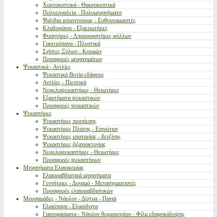
Χορτοκοπτικά - Θαμνοκοπτικά
Πολυεργαλεία - Πολυμηχανήματα
Ψαλίδια μπορντούρας - Ευθυγραμμιστές
Κλαδοφάγοι - Εξαερωτήρες
Φυσητήρες - Απορροφητήρες φύλλων
Γαιοτρύπανα - Πλυστικά
Σχίστες Ξύλων - Κορμών
Προσφορές μηχανημάτων
Ψεκαστικά - Αντλίες
Ψεκαστικά Βυτία εδάφους
Αντλίες - Πιεστικά
Νεφελοψεκαστήρες - Θειωτήρες
Εξαρτήματα ψεκαστικών
Προσφορές ψεκαστικών
Ψεκαστήρες
Ψεκαστήρες προπίεσης
Ψεκαστήρες Πλάτης - Επινώτιοι
Ψεκαστήρες μπαταρίας - βενζίνης
Ψεκαστήρες ζιζανιοκτονίας
Νεφελοψεκαστήρες - Θειωτήρες
Προσφορές ψεκαστήρων
Μηχανήματα Ελαιοκομίας
Ελαιοραβδιστικά μηχανήματα
Γεννήτριες - Δυναμό - Μετασχηματιστές
Προσφορές ελαιοραβδιστικών
Μουσαμάδες - Νάυλον - Δίχτυα - Πανιά
Ελαιόπανα - Ελαιόδιχτα
Γαιουφάσματα - Νάυλον θερμοκηπίου - Φίλμ εδαφοκάλυψης