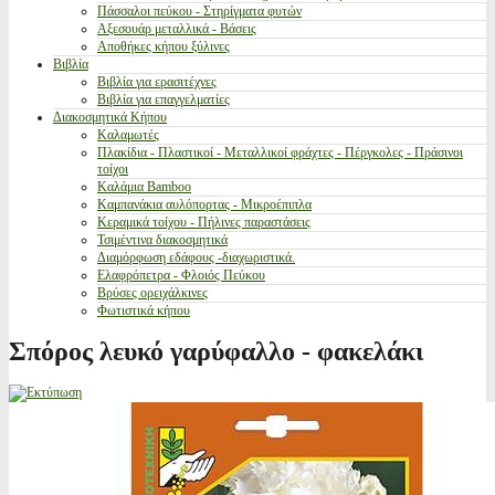
Πάσσαλοι πεύκου - Στηρίγματα φυτών
Αξεσουάρ μεταλλικά - Βάσεις
Αποθήκες κήπου ξύλινες
Βιβλία
Βιβλία για ερασιτέχνες
Βιβλία για επαγγελματίες
Διακοσμητικά Κήπου
Καλαμωτές
Πλακίδια - Πλαστικοί - Μεταλλικοί φράχτες - Πέργκολες - Πράσινοι
τοίχοι
Καλάμια Bamboo
Καμπανάκια αυλόπορτας - Μικροέπιπλα
Κεραμικά τοίχου - Πήλινες παραστάσεις
Τσιμέντινα διακοσμητικά
Διαμόρφωση εδάφους -διαχωριστικά.
Ελαφρόπετρα - Φλοιός Πεύκου
Βρύσες ορειχάλκινες
Φωτιστικά κήπου
Σπόρος λευκό γαρύφαλλο - φακελάκι