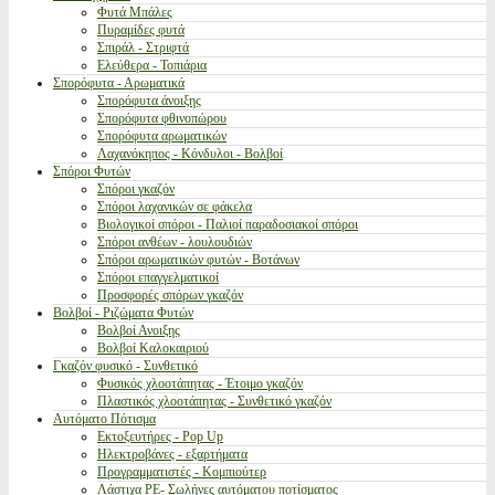
Φυτά Μπάλες
Πυραμίδες φυτά
Σπιράλ - Στριφτά
Ελεύθερα - Τοπιάρια
Σπορόφυτα - Αρωματικά
Σπορόφυτα άνοιξης
Σπορόφυτα φθινοπώρου
Σπορόφυτα αρωματικών
Λαχανόκηπος - Κόνδυλοι - Βολβοί
Σπόροι Φυτών
Σπόροι γκαζόν
Σπόροι λαχανικών σε φάκελα
Βιολογικοί σπόροι - Παλιοί παραδοσιακοί σπόροι
Σπόροι ανθέων - λουλουδιών
Σπόροι αρωματικών φυτών - Βοτάνων
Σπόροι επαγγελματικοί
Προσφορές σπόρων γκαζόν
Βολβοί - Ριζώματα Φυτών
Βολβοί Ανοιξης
Βολβοί Καλοκαιριού
Γκαζόν φυσικό - Συνθετικό
Φυσικός χλοοτάπητας - Έτοιμο γκαζόν
Πλαστικός χλοοτάπητας - Συνθετικό γκαζόν
Αυτόματο Πότισμα
Εκτοξευτήρες - Pop Up
Ηλεκτροβάνες - εξαρτήματα
Προγραμματιστές - Κομπιούτερ
Λάστιχα PE- Σωλήνες αυτόματου ποτίσματος