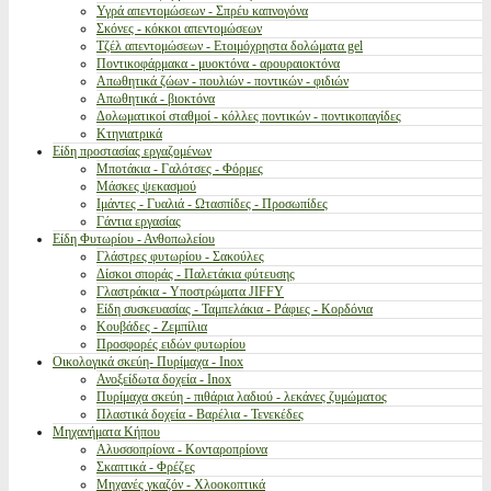
Υγρά απεντομώσεων - Σπρέυ καπνογόνα
Σκόνες - κόκκοι απεντομώσεων
Τζέλ απεντομώσεων - Ετοιμόχρηστα δολώματα gel
Ποντικοφάρμακα - μυοκτόνα - αρουραιοκτόνα
Απωθητικά ζώων - πουλιών - ποντικών - φιδιών
Απωθητικά - βιοκτόνα
Δολωματικοί σταθμοί - κόλλες ποντικών - ποντικοπαγίδες
Κτηνιατρικά
Είδη προστασίας εργαζομένων
Μποτάκια - Γαλότσες - Φόρμες
Μάσκες ψεκασμού
Ιμάντες - Γυαλιά - Ωτασπίδες - Προσωπίδες
Γάντια εργασίας
Είδη Φυτωρίου - Ανθοπωλείου
Γλάστρες φυτωρίου - Σακούλες
Δίσκοι σποράς - Παλετάκια φύτευσης
Γλαστράκια - Υποστρώματα JIFFY
Είδη συσκευασίας - Ταμπελάκια - Ράφιες - Κορδόνια
Κουβάδες - Ζεμπίλια
Προσφορές ειδών φυτωρίου
Οικολογικά σκεύη- Πυρίμαχα - Inox
Ανοξείδωτα δοχεία - Inox
Πυρίμαχα σκεύη - πιθάρια λαδιού - λεκάνες ζυμώματος
Πλαστικά δοχεία - Βαρέλια - Τενεκέδες
Μηχανήματα Κήπου
Αλυσσοπρίονα - Κονταροπρίονα
Σκαπτικά - Φρέζες
Μηχανές γκαζόν - Χλοοκοπτικά