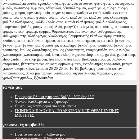
εγκυκλοπαίδεια φυτών, εγκυκλοπαιδεια φυτών, φωτο φυτων, φωτό φυτών, φωτογραφίες
φυτών, φωτογραφιες φυτων, οξύφυλλα, οξυφυλλα φυτα, χώμα, χωμα, τύρφη, τυρφη,
χούμος, χουμος, οργανική ουσία, οργανικη ουσια, κλαδεμένα φυτά, κλαδεμενα φυτα,
τσάπα, τσαπα, φτυάρι, φτυαρι, τσάπα, τσαπα, κλαδευτήρι, κλαδευτήρια, κλαδευτηρι,
ψαλίδια κλαδέματος, ψαλίδι κλαδέματος, ψαλιδι κλαδεματος, ψαλιδια κλαδεματος,
μπορντουροψάλιδα, μπορντουροψαλιδο, μεσηνέζα, μεσηνεζα, ακροκόπτης, ακροκόπτης,
τρίμερ, τριμερ, τρίμμερ, τριμμερ, θαμνοκοπτικό, θαμνοκοπτικο, ευθυγραμμιστης,
ευθυγραμμιστής, κλαδοφάγος, κλαδοφαγος, θρυμματιστής κλαδιών, θρυμματιστης
κλαδιων, ψεκαστικά συγκροτήματα, ψεκαστικα συγκροτηματα, ψεκαστικά, ψεκαστικα,
ψεκαστήρες, ψεκαστηρες, ψεκαστήρι, ψεκαστηρι, ψεκαστήρες προπίεσης, ψεκαστηρες
προπιεσης, έτοιμος χλοοτάπητας, ετοιμος χλοοταπητας, έτοιμο γκαζόν, ετοιμο γκαζον,
χλοοτάπητας, χλοοταπητας, sod, lawn, e shop, e garden shop, e shop garden, garden shop,
shop garden, free shop garden, free shop, e free shop, βιολογικη ντοματα, βιολογικα
σπορόφυτα, βελτιωτικα σκευασματα, ορμονες φυτων, εκτοξευτηρες τσαφ-τσαφ, μειγμα
γκαζον, ακαρεοκτόνα, λιπασμα 20-20-20, 30-10-10, βιολογικη προστασία φυτων,
πατατοσπορος, σακοι μανιταριών, μουσαμάδες, διχτυά σκίασης λαχανικών, pop-up
γραναζωτα γηπέδων, ζιζανιοκτόνα
τα
νέα μας
Προσφορά: Όλοι οι χειμερινοί Βολβόι -50% έως 15/2
Φειγιόα: Καλλιέργεια απο ''χρυσάφι''
Oι νέοι μας λογαριασμοί στα social media
ΓΚΙΝΓΚΟ ΜΠΙΛΟΜΠΑ - ΤΟ ΔΕΝΤΡΟ ΜΕ ΤΙΣ ΘΕΡΑΠΕΥΤΙΚΕΣ
ΙΔΙΟΤΗΤΕΣ
γεωπονικές
συμβουλές
Πότε να φυτέψω την λεβάντα μου ;