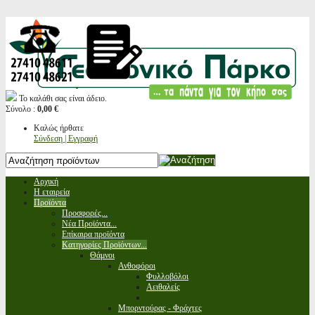
Το καλάθι σας είναι άδειο.
Σύνολο :
0,00 €
Καλώς ήρθατε
Σύνδεση | Εγγραφή
Αρχική
Η εταιρεία
Προϊόντα
Προσφορές...
Νέα Προϊόντα...
Επίκαιρα προϊόντα
Κατηγορίες Προϊόντων...
Θάμνοι
Ανθοφόροι
Φυλλοβόλοι
Αειθαλείς
Μπορντούρας - Φράχτες