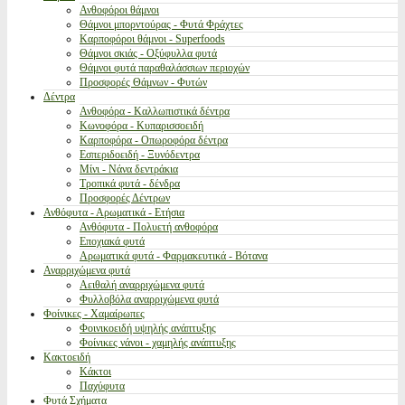
Ανθοφόροι θάμνοι
Θάμνοι μπορντούρας - Φυτά Φράχτες
Καρποφόροι θάμνοι - Superfoods
Θάμνοι σκιάς - Οξύφυλλα φυτά
Θάμνοι φυτά παραθαλάσσιων περιοχών
Προσφορές Θάμνων - Φυτών
Δέντρα
Ανθοφόρα - Καλλωπιστικά δέντρα
Κωνοφόρα - Κυπαρισσοειδή
Καρποφόρα - Οπωροφόρα δέντρα
Εσπεριδοειδή - Ξυνόδεντρα
Μίνι - Νάνα δεντράκια
Τροπικά φυτά - δένδρα
Προσφορές Δέντρων
Ανθόφυτα - Αρωματικά - Ετήσια
Ανθόφυτα - Πολυετή ανθοφόρα
Εποχιακά φυτά
Αρωματικά φυτά - Φαρμακευτικά - Βότανα
Αναρριχώμενα φυτά
Αειθαλή αναρριχώμενα φυτά
Φυλλοβόλα αναρριχώμενα φυτά
Φοίνικες - Χαμαίρωπες
Φοινικοειδή υψηλής ανάπτυξης
Φοίνικες νάνοι - χαμηλής ανάπτυξης
Κακτοειδή
Κάκτοι
Παχύφυτα
Φυτά Σχήματα