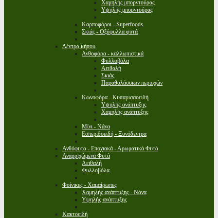
Χαμηλής μπορντούρας
Υψηλής μπορντούρας
Καρποφόροι - Superfoods
Σκιάς - Οξύφυλλα φυτά
Δέντρα κήπου
Ανθοφόρα - καλλωπιστικά
Φυλλοβόλα
Αειθαλή
Σκιάς
Παραθαλάσσιων περιοχών
Κωνοφόρα - Κυπαρισσοειδή
Υψηλής ανάπτυξης
Χαμηλής ανάπτυξης
Μίνι - Νάνα
Εσπεριδοειδή - Ξυνόδεντρα
Ανθόφυτα - Εποχιακά - Αρωματικά Φυτά
Αναρριχώμενα Φυτά
Αειθαλή
Φυλλοβόλα
Φοίνικες - Χαμαίρωπες
Χαμηλής ανάπτυξης - Νάνα
Υψηλής ανάπτυξης
Κακτοειδή