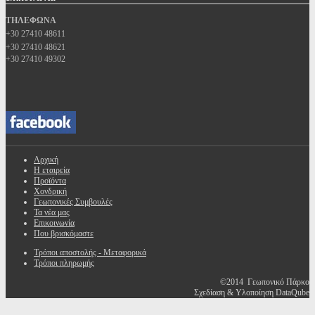
ΤΗΛΕΦΩΝΑ
+30 27410 48611
+30 27410 48621
+30 27410 49302
Αρχική
Η εταιρεία
Προϊόντα
Χονδρική
Γεωπονικές Συμβουλές
Τα νέα μας
Επικοινωνία
Που βρισκόμαστε
Τρόποι αποστολής - Μεταφορικά
Τρόποι πληρωμής
©2014 Γεωπονικό Πάρκο
Σχεδίαση & Υλοποίηση DataQube