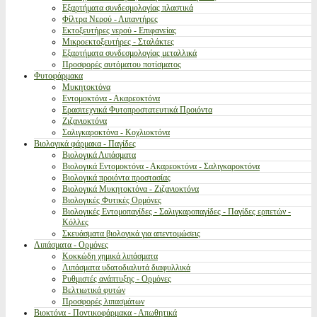
Εξαρτήματα συνδεσμολογίας πλαστικά
Φίλτρα Νερού - Λιπαντήρες
Εκτοξευτήρες νερού - Επιφανείας
Μικροεκτοξευτήρες - Σταλάκτες
Εξαρτήματα συνδεσμολογίας μεταλλικά
Προσφορές αυτόματου ποτίσματος
Φυτοφάρμακα
Μυκητοκτόνα
Εντομοκτόνα - Ακαρεοκτόνα
Ερασιτεχνικά Φυτοπροστατευτικά Προιόντα
Ζιζανιοκτόνα
Σαλιγκαροκτόνα - Κοχλιοκτόνα
Βιολογικά φάρμακα - Παγίδες
Βιολογικά Λιπάσματα
Βιολογικά Εντομοκτόνα - Ακαρεοκτόνα - Σαλιγκαροκτόνα
Βιολογικά προιόντα προστασίας
Βιολογικά Μυκητοκτόνα - Ζιζανιοκτόνα
Βιολογικές Φυτικές Ορμόνες
Βιολογικές Εντομοπαγίδες - Σαλιγκαροπαγίδες - Παγίδες ερπετών -
Κόλλες
Σκευάσματα βιολογικά για απεντομώσεις
Λιπάσματα - Ορμόνες
Κοκκώδη χημικά λιπάσματα
Λιπάσματα υδατοδιαλυτά διαφυλλικά
Ρυθμιστές ανάπτυξης - Ορμόνες
Βελτιωτικά φυτών
Προσφορές λιπασμάτων
Βιοκτόνα - Ποντικοφάρμακα - Απωθητικά