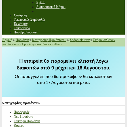
Βιβλία
Διακοσμητικά Κήπου
Χονδρική
Γεωπονικές Συμβουλές
Τα νέα μας
Επικοινωνία
Που βρισκόμαστε
Αρχική
»
Προϊόντα
»
Κατηγορίες Προϊόντων...
»
Σπόροι Φυτών
»
Σπόροι ανθέων -
λουλουδιών
»
Ερασιτεχνικοί σπόροι ανθέων
Η εταιρεία θα παραμείνει κλειστή λόγω
διακοπών από 9 μέχρι και 16 Αυγούστου.
Οι παραγγελίες που θα προκύψουν θα εκτελεστούν
από 17 Αυγούστου και μετά.
κατηγορίες
προιόντων
Προσφορές
Νέα Προϊόντα
Επίκαιρα Προϊόντα
Θάμνοι