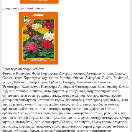
Σπόροι ανθέων - λουλουδιών
Ερασιτεχνικοί σπόροι ανθέων
Φυτώρια Κορινθίας, Φυτά Καρποφόρα, Δέντρα, Γλάστρες, Αυτόματο πότισμα, Κήπος,
Garden center, Κηποτεχνία Αρχιτεκτονική τοπίου, Θάμνοι, Ανθοφόρα, Γκαζόν, Συνθετικό,
γκαζόν, Βότσαλα,Ελαφρόπετρα, Αρδευση, Γάστρες, Χλοοκοπτικά, Σκαπτικά,
Ψεκαστήρες, Κλαδοφάγοι, Κωνοφόρα, Λιπάσματα, Φυτοφάρμακα, Εσπεριδοειδή, Ξυλεία,
Σχήματα, τοπιάρια, τοπιαρια, φυτά σχήματα, φυτα σχηματα, σχηματοποιημένα φυτά,
σχηματοποιημενα φυτα, φυτώρια αττικής, φυτωρια αττικης, φυτωρια πελοπονησσου,
φυτωρια πελοπονησσου, κατασκευές κήπων, προσφορές φυτών, προσφορες φυτων, φυτά
κήπου, μηχανές γκαζόν, μηχανες γκαζον, φρέζες, φρεζες, φρέζα, φρεζα, ψεκαστικά,
αρδευτικά, αρδευτικα, αυτόματο πότισμα, αυτοματο ποτισμα, αρδευτικά δίκτυα,
αρδευτικα δικτυα, πότισμα κήπου, ποτισμα κηπου, αυτόματα ποτιστικά, μπέκ, μπεκ, ποπ
απ, πόπ άπ, εκτοξευτήρες, εκτοξευτηρες, λάστιχα ποτίσματος, λαστιχα ποτισματος, κέντρα
κήπου, εμποτισμένη ξυλεία, εμποτισμενη ξυλεια, ξυλεία κήπου, ξυλεια κηπου, πέργκολες,
περγκολες, καφασωτά, καφασωτα, θάμνοι μπορντούρας, θαμνοι μπορντουρας, ανθοφόροι
θάμνοι, ανθοφοροι θαμνοι, γεωπονικά καταστήματα, γεωπονικα καταστηματα,