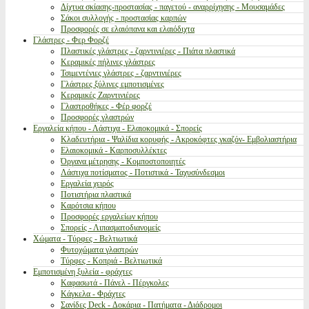
Δίχτυα σκίασης-προστασίας - παγετού - αναρρίχησης - Μουσαμάδες
Σάκοι συλλογής - προστασίας καρπών
Προσφορές σε ελαιόπανα και ελαιόδιχτα
Γλάστρες - Φερ Φορζέ
Πλαστικές γλάστρες - ζαρντινιέρες - Πιάτα πλαστικά
Κεραμικές πήλινες γλάστρες
Τσιμεντένιες γλάστρες - ζαρντινιέρες
Γλάστρες ξύλινες εμποτισμένες
Κεραμικές Ζαρντινιέρες
Γλαστροθήκες - Φέρ φορζέ
Προσφορές γλαστρών
Εργαλεία κήπου - Λάστιχα - Ελαιοκομικά - Σπορείς
Κλαδευτήρια - Ψαλίδια κορυφής - Ακροκόφτες γκαζόν- Εμβολιαστήρια
Ελαιοκομικά - Καρποσυλλέκτες
Όργανα μέτρησης - Κομποστοποιητές
Λάστιχα ποτίσματος - Ποτιστικά - Ταχυσύνδεσμοι
Εργαλεία χειρός
Ποτιστήρια πλαστικά
Καρότσια κήπου
Προσφορές εργαλείων κήπου
Σπορείς - Λιπασματοδιανομείς
Χώματα - Τύρφες - Βελτιωτικά
Φυτοχώματα γλαστρών
Τύρφες - Κοπριά - Βελτιωτικά
Εμποτισμένη ξυλεία - φράχτες
Καφασωτά - Πάνελ - Πέργκολες
Κάγκελα - Φράχτες
Σανίδες Deck - Δοκάρια - Πατήματα - Διάδρομοι