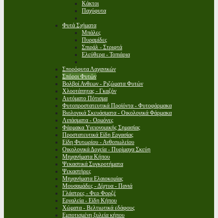
Κάκτοι
Παχύφυτα
Φυτά Σχήματα
Μπάλες
Πυραμίδες
Σπιράλ - Στριφτά
Ελεύθερα - Τοπιάρια
Σπορόφυτα Λαχανικών
Σπόροι Φυτών
Βολβοί Ανθεων - Ριζώματα Φυτών
Χλοοτάπητας - Γκαζόν
Αυτόματο Πότισμα
Φυτοπροστατευτικά Προϊόντα - Φυτοφάρμακα
Βιολογικά Σκευάσματα - Οικολογικά Φάρμακα
Λιπάσματα - Ορμόνες
Φάρμακα Υγειονομικής Σημασίας
Προστατευτικά Είδη Εργασίας
Είδη Φυτωρίου - Ανθοπωλείου
Οικολογικά Δοχεία - Πυρίμαχα Σκεύη
Μηχανήματα Κήπου
Ψεκαστικά Συγκροτήματα
Ψεκαστήρες
Μηχανήματα Ελαιοκομίας
Μουσαμάδες - Δίχτυα - Πανιά
Γλάστρες - Φερ Φορζέ
Εργαλεία - Είδη Κήπου
Χώματα - Βελτιωτικά εδάφους
Εμποτισμένη ξυλεία κήπου