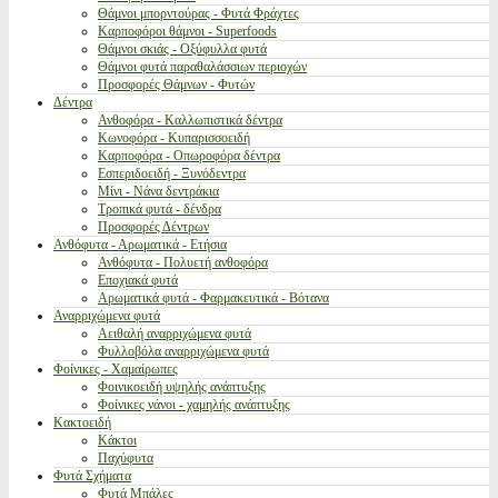
Θάμνοι μπορντούρας - Φυτά Φράχτες
Καρποφόροι θάμνοι - Superfoods
Θάμνοι σκιάς - Οξύφυλλα φυτά
Θάμνοι φυτά παραθαλάσσιων περιοχών
Προσφορές Θάμνων - Φυτών
Δέντρα
Ανθοφόρα - Καλλωπιστικά δέντρα
Κωνοφόρα - Κυπαρισσοειδή
Καρποφόρα - Οπωροφόρα δέντρα
Εσπεριδοειδή - Ξυνόδεντρα
Μίνι - Νάνα δεντράκια
Τροπικά φυτά - δένδρα
Προσφορές Δέντρων
Ανθόφυτα - Αρωματικά - Ετήσια
Ανθόφυτα - Πολυετή ανθοφόρα
Εποχιακά φυτά
Αρωματικά φυτά - Φαρμακευτικά - Βότανα
Αναρριχώμενα φυτά
Αειθαλή αναρριχώμενα φυτά
Φυλλοβόλα αναρριχώμενα φυτά
Φοίνικες - Χαμαίρωπες
Φοινικοειδή υψηλής ανάπτυξης
Φοίνικες νάνοι - χαμηλής ανάπτυξης
Κακτοειδή
Κάκτοι
Παχύφυτα
Φυτά Σχήματα
Φυτά Μπάλες