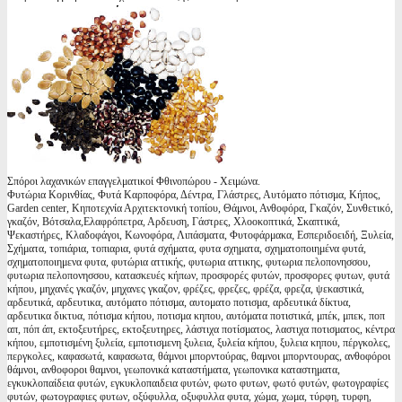
Σπόροι λαχανικών επαγγελματικοί Φθινοπώρου - Χειμώνα.
Φυτώρια Κορινθίας, Φυτά Καρποφόρα, Δέντρα, Γλάστρες, Αυτόματο πότισμα, Κήπος,
Garden center, Κηποτεχνία Αρχιτεκτονική τοπίου, Θάμνοι, Ανθοφόρα, Γκαζόν, Συνθετικό,
γκαζόν, Βότσαλα,Ελαφρόπετρα, Αρδευση, Γάστρες, Χλοοκοπτικά, Σκαπτικά,
Ψεκαστήρες, Κλαδοφάγοι, Κωνοφόρα, Λιπάσματα, Φυτοφάρμακα, Εσπεριδοειδή, Ξυλεία,
Σχήματα, τοπιάρια, τοπιαρια, φυτά σχήματα, φυτα σχηματα, σχηματοποιημένα φυτά,
σχηματοποιημενα φυτα, φυτώρια αττικής, φυτωρια αττικης, φυτωρια πελοπονησσου,
φυτωρια πελοπονησσου, κατασκευές κήπων, προσφορές φυτών, προσφορες φυτων, φυτά
κήπου, μηχανές γκαζόν, μηχανες γκαζον, φρέζες, φρεζες, φρέζα, φρεζα, ψεκαστικά,
αρδευτικά, αρδευτικα, αυτόματο πότισμα, αυτοματο ποτισμα, αρδευτικά δίκτυα,
αρδευτικα δικτυα, πότισμα κήπου, ποτισμα κηπου, αυτόματα ποτιστικά, μπέκ, μπεκ, ποπ
απ, πόπ άπ, εκτοξευτήρες, εκτοξευτηρες, λάστιχα ποτίσματος, λαστιχα ποτισματος, κέντρα
κήπου, εμποτισμένη ξυλεία, εμποτισμενη ξυλεια, ξυλεία κήπου, ξυλεια κηπου, πέργκολες,
περγκολες, καφασωτά, καφασωτα, θάμνοι μπορντούρας, θαμνοι μπορντουρας, ανθοφόροι
θάμνοι, ανθοφοροι θαμνοι, γεωπονικά καταστήματα, γεωπονικα καταστηματα,
εγκυκλοπαίδεια φυτών, εγκυκλοπαιδεια φυτών, φωτο φυτων, φωτό φυτών, φωτογραφίες
φυτών, φωτογραφιες φυτων, οξύφυλλα, οξυφυλλα φυτα, χώμα, χωμα, τύρφη, τυρφη,