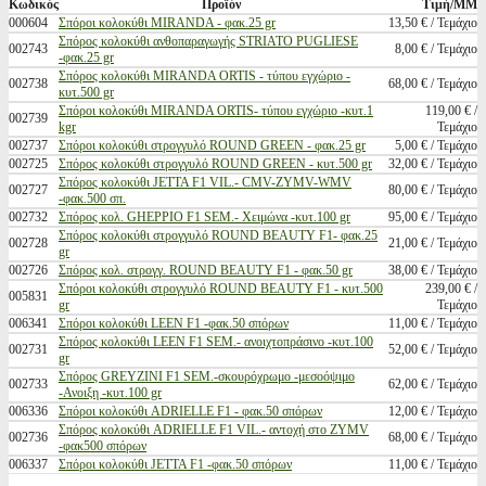
Κωδικός
Προϊόν
Τιμή/ΜΜ
000604
Σπόροι κολοκύθι MIRANDA - φακ.25 gr
13,50 € / Τεμάχιο
Σπόρος κολοκύθι ανθοπαραγωγής STRIATO PUGLIESE
002743
8,00 € / Τεμάχιο
-φακ.25 gr
Σπόρος κολοκύθι MIRANDA ORTIS - τύπου εγχώριο -
002738
68,00 € / Τεμάχιο
κυτ.500 gr
Σπόροι κολοκύθι MIRANDA ORTIS- τύπου εγχώριο -κυτ.1
119,00 € /
002739
kgr
Τεμάχιο
002737
Σπόροι κολοκύθι στρογγυλό ROUND GREEN - φακ.25 gr
5,00 € / Τεμάχιο
002725
Σπόρος κολοκύθι στρογγυλό ROUND GREEN - κυτ.500 gr
32,00 € / Τεμάχιο
Σπόρος κολοκύθι JETTA F1 VIL.- CMV-ZYMV-WMV
002727
80,00 € / Τεμάχιο
-φακ.500 σπ.
002732
Σπόρος κολ. GHEPPIO F1 SEM.- Χειμώνα -κυτ.100 gr
95,00 € / Τεμάχιο
Σπόρος κολοκύθι στρογγυλό ROUND BEAUTY F1- φακ.25
002728
21,00 € / Τεμάχιο
gr
002726
Σπόρος κολ. στρογγ. ROUND BEAUTY F1 - φακ.50 gr
38,00 € / Τεμάχιο
Σπόροι κολοκύθι στρογγυλό ROUND BEAUTY F1 - κυτ.500
239,00 € /
005831
gr
Τεμάχιο
006341
Σπόροι κολοκύθι LEEN F1 -φακ.50 σπόρων
11,00 € / Τεμάχιο
Σπόρος κολοκύθι LEEN F1 SEM.- ανοιχτοπράσινο -κυτ.100
002731
52,00 € / Τεμάχιο
gr
Σπόρος GREYZINI F1 SEM.-σκουρόχρωμο -μεσοόψιμο
002733
62,00 € / Τεμάχιο
-Ανοιξη -κυτ.100 gr
006336
Σπόροι κολοκύθι ADRIELLE F1 - φακ.50 σπόρων
12,00 € / Τεμάχιο
Σπόρος κολοκύθι ADRIELLE F1 VIL.- αντοχή στο ZYMV
002736
68,00 € / Τεμάχιο
-φακ500 σπόρων
006337
Σπόροι κολοκύθι JETTA F1 -φακ.50 σπόρων
11,00 € / Τεμάχιο