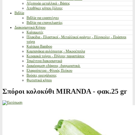
Αξεσουάρ μεταλλικά - Βάσεις
Αποθήκες κήπου ξύλινες
Βιβλία
Βιβλία για ερασιτέχνες
Βιβλία για επαγγελματίες
Διακοσμητικά Κήπου
Καλαμωτές
Πλακίδια - Πλαστικοί - Μεταλλικοί φράχτες - Πέργκολες - Πράσινοι
τοίχοι
Καλάμια Bamboo
Καμπανάκια αυλόπορτας - Μικροέπιπλα
Κεραμικά τοίχου - Πήλινες παραστάσεις
Τσιμέντινα διακοσμητικά
Διαμόρφωση εδάφους -διαχωριστικά.
Ελαφρόπετρα - Φλοιός Πεύκου
Βρύσες ορειχάλκινες
Φωτιστικά κήπου
Σπόροι κολοκύθι MIRANDA - φακ.25 gr