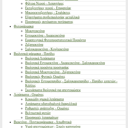
Φίλτρα Νερού - Λιπαντήρες
Εκτοξευτήρες νερού - Επιφανείας
Μικροεκτοξευτήρες - Σταλάκτες
Εξαρτήματα συνδεσμολογίας μεταλλικά
Προσφορές αυτόματου ποτίσματος
Φυτοφάρμακα
Μυκητοκτόνα
Εντομοκτόνα - Ακαρεοκτόνα
Ερασιτεχνικά Φυτοπροστατευτικά Προιόντα
Ζιζανιοκτόνα
Σαλιγκαροκτόνα - Κοχλιοκτόνα
Βιολογικά φάρμακα - Παγίδες
Βιολογικά Λιπάσματα
Βιολογικά Εντομοκτόνα - Ακαρεοκτόνα - Σαλιγκαροκτόνα
Βιολογικά προιόντα προστασίας
Βιολογικά Μυκητοκτόνα - Ζιζανιοκτόνα
Βιολογικές Φυτικές Ορμόνες
Βιολογικές Εντομοπαγίδες - Σαλιγκαροπαγίδες - Παγίδες ερπετών -
Κόλλες
Σκευάσματα βιολογικά για απεντομώσεις
Λιπάσματα - Ορμόνες
Κοκκώδη χημικά λιπάσματα
Λιπάσματα υδατοδιαλυτά διαφυλλικά
Ρυθμιστές ανάπτυξης - Ορμόνες
Βελτιωτικά φυτών
Προσφορές λιπασμάτων
Βιοκτόνα - Ποντικοφάρμακα - Απωθητικά
Υγρά απεντομώσεων - Σπρέυ καπνογόνα