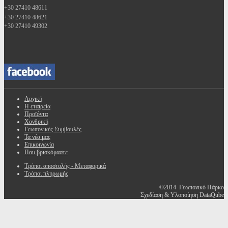
+30 27410 48611
+30 27410 48621
+30 27410 49302
Αρχική
Η εταιρεία
Προϊόντα
Χονδρική
Γεωπονικές Συμβουλές
Τα νέα μας
Επικοινωνία
Που βρισκόμαστε
Τρόποι αποστολής - Μεταφορικά
Τρόποι πληρωμής
©2014 Γεωπονικό Πάρκο
Σχεδίαση & Υλοποίηση DataQube