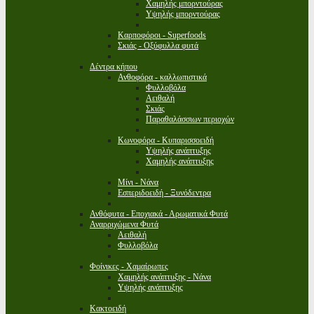
Χαμηλής μπορντούρας
Υψηλής μπορντούρας
Καρποφόροι - Superfoods
Σκιάς - Οξύφυλλα φυτά
Δέντρα κήπου
Ανθοφόρα - καλλωπιστικά
Φυλλοβόλα
Αειθαλή
Σκιάς
Παραθαλάσσιων περιοχών
Κωνοφόρα - Κυπαρισσοειδή
Υψηλής ανάπτυξης
Χαμηλής ανάπτυξης
Μίνι - Νάνα
Εσπεριδοειδή - Ξυνόδεντρα
Ανθόφυτα - Εποχιακά - Αρωματικά Φυτά
Αναρριχώμενα Φυτά
Αειθαλή
Φυλλοβόλα
Φοίνικες - Χαμαίρωπες
Χαμηλής ανάπτυξης - Νάνα
Υψηλής ανάπτυξης
Κακτοειδή