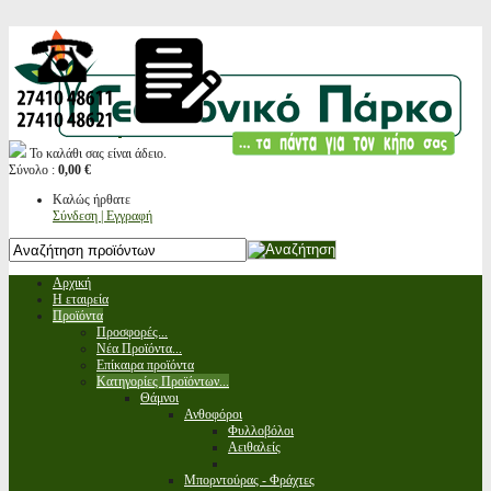
Το καλάθι σας είναι άδειο.
Σύνολο :
0,00 €
Καλώς ήρθατε
Σύνδεση | Εγγραφή
Αρχική
Η εταιρεία
Προϊόντα
Προσφορές...
Νέα Προϊόντα...
Επίκαιρα προϊόντα
Κατηγορίες Προϊόντων...
Θάμνοι
Ανθοφόροι
Φυλλοβόλοι
Αειθαλείς
Μπορντούρας - Φράχτες