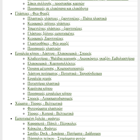
Σάκοι συλλογής - προστασίας καρπών
Προσφορές σε ελαιόπανα και ελαιόδιχτα
Γλάστρες - Φερ Φορζέ
Πλαστικές γλάστρες - ζαρντινιέρες - Πιάτα πλαστικά
Κεραμικές πήλινες γλάστρες
Τσιμεντένιες γλάστρες - ζαρντινιέρες
Γλάστρες ξύλινες εμποτισμένες
Κεραμικές Ζαρντινιέρες
Γλαστροθήκες - Φέρ φορζέ
Προσφορές γλαστρών
Εργαλεία κήπου - Λάστιχα - Ελαιοκομικά - Σπορείς
Κλαδευτήρια - Ψαλίδια κορυφής - Ακροκόφτες γκαζόν- Εμβολιαστήρια
Ελαιοκομικά - Καρποσυλλέκτες
Όργανα μέτρησης - Κομποστοποιητές
Λάστιχα ποτίσματος - Ποτιστικά - Ταχυσύνδεσμοι
Εργαλεία χειρός
Ποτιστήρια πλαστικά
Καρότσια κήπου
Προσφορές εργαλείων κήπου
Σπορείς - Λιπασματοδιανομείς
Χώματα - Τύρφες - Βελτιωτικά
Φυτοχώματα γλαστρών
Τύρφες - Κοπριά - Βελτιωτικά
Εμποτισμένη ξυλεία - φράχτες
Καφασωτά - Πάνελ - Πέργκολες
Κάγκελα - Φράχτες
Σανίδες Deck - Δοκάρια - Πατήματα - Διάδρομοι
Πάσσαλοι πεύκου - Στηρίγματα φυτών