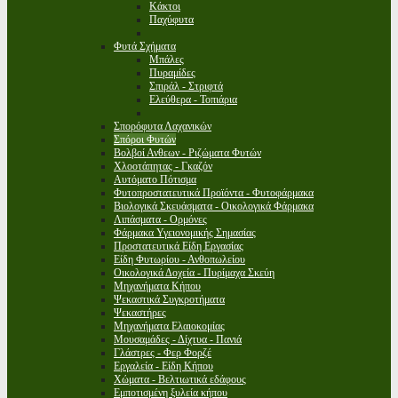
Κάκτοι
Παχύφυτα
Φυτά Σχήματα
Μπάλες
Πυραμίδες
Σπιράλ - Στριφτά
Ελεύθερα - Τοπιάρια
Σπορόφυτα Λαχανικών
Σπόροι Φυτών
Βολβοί Ανθεων - Ριζώματα Φυτών
Χλοοτάπητας - Γκαζόν
Αυτόματο Πότισμα
Φυτοπροστατευτικά Προϊόντα - Φυτοφάρμακα
Βιολογικά Σκευάσματα - Οικολογικά Φάρμακα
Λιπάσματα - Ορμόνες
Φάρμακα Υγειονομικής Σημασίας
Προστατευτικά Είδη Εργασίας
Είδη Φυτωρίου - Ανθοπωλείου
Οικολογικά Δοχεία - Πυρίμαχα Σκεύη
Μηχανήματα Κήπου
Ψεκαστικά Συγκροτήματα
Ψεκαστήρες
Μηχανήματα Ελαιοκομίας
Μουσαμάδες - Δίχτυα - Πανιά
Γλάστρες - Φερ Φορζέ
Εργαλεία - Είδη Κήπου
Χώματα - Βελτιωτικά εδάφους
Εμποτισμένη ξυλεία κήπου