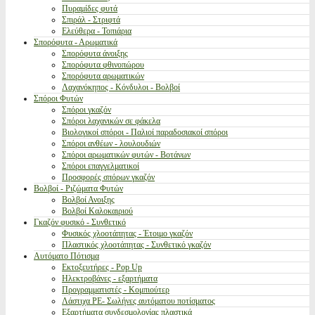
Πυραμίδες φυτά
Σπιράλ - Στριφτά
Ελεύθερα - Τοπιάρια
Σπορόφυτα - Αρωματικά
Σπορόφυτα άνοιξης
Σπορόφυτα φθινοπώρου
Σπορόφυτα αρωματικών
Λαχανόκηπος - Κόνδυλοι - Βολβοί
Σπόροι Φυτών
Σπόροι γκαζόν
Σπόροι λαχανικών σε φάκελα
Βιολογικοί σπόροι - Παλιοί παραδοσιακοί σπόροι
Σπόροι ανθέων - λουλουδιών
Σπόροι αρωματικών φυτών - Βοτάνων
Σπόροι επαγγελματικοί
Προσφορές σπόρων γκαζόν
Βολβοί - Ριζώματα Φυτών
Βολβοί Ανοιξης
Βολβοί Καλοκαιριού
Γκαζόν φυσικό - Συνθετικό
Φυσικός χλοοτάπητας - Έτοιμο γκαζόν
Πλαστικός χλοοτάπητας - Συνθετικό γκαζόν
Αυτόματο Πότισμα
Εκτοξευτήρες - Pop Up
Ηλεκτροβάνες - εξαρτήματα
Προγραμματιστές - Κομπιούτερ
Λάστιχα PE- Σωλήνες αυτόματου ποτίσματος
Εξαρτήματα συνδεσμολογίας πλαστικά