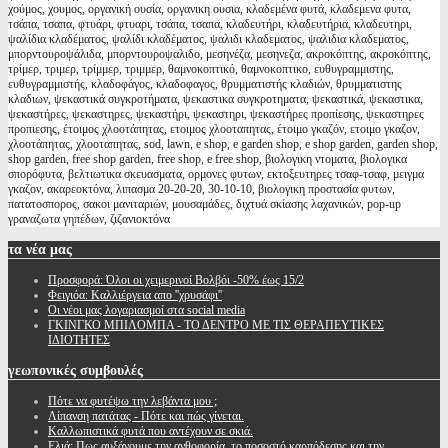
χούμος, χουμος, οργανική ουσία, οργανικη ουσια, κλαδεμένα φυτά, κλαδεμενα φυτα,
τσάπα, τσαπα, φτυάρι, φτυαρι, τσάπα, τσαπα, κλαδευτήρι, κλαδευτήρια, κλαδευτηρι,
ψαλίδια κλαδέματος, ψαλίδι κλαδέματος, ψαλιδι κλαδεματος, ψαλιδια κλαδεματος,
μπορντουροψάλιδα, μπορντουροψαλιδο, μεσηνέζα, μεσηνεζα, ακροκόπτης, ακροκόπτης,
τρίμερ, τριμερ, τρίμμερ, τριμμερ, θαμνοκοπτικό, θαμνοκοπτικο, ευθυγραμμιστης,
ευθυγραμμιστής, κλαδοφάγος, κλαδοφαγος, θρυμματιστής κλαδιών, θρυμματιστης
κλαδιων, ψεκαστικά συγκροτήματα, ψεκαστικα συγκροτηματα, ψεκαστικά, ψεκαστικα,
ψεκαστήρες, ψεκαστηρες, ψεκαστήρι, ψεκαστηρι, ψεκαστήρες προπίεσης, ψεκαστηρες
προπιεσης, έτοιμος χλοοτάπητας, ετοιμος χλοοταπητας, έτοιμο γκαζόν, ετοιμο γκαζον,
χλοοτάπητας, χλοοταπητας, sod, lawn, e shop, e garden shop, e shop garden, garden shop,
shop garden, free shop garden, free shop, e free shop, βιολογικη ντοματα, βιολογικα
σπορόφυτα, βελτιωτικα σκευασματα, ορμονες φυτων, εκτοξευτηρες τσαφ-τσαφ, μειγμα
γκαζον, ακαρεοκτόνα, λιπασμα 20-20-20, 30-10-10, βιολογικη προστασία φυτων,
πατατοσπορος, σακοι μανιταριών, μουσαμάδες, διχτυά σκίασης λαχανικών, pop-up
γραναζωτα γηπέδων, ζιζανιοκτόνα
τα
νέα μας
Προσφορά: Όλοι οι χειμερινοί Βολβόι -50% έως 15/2
Φειγιόα: Καλλιέργεια απο ''χρυσάφι''
Oι νέοι μας λογαριασμοί στα social media
ΓΚΙΝΓΚΟ ΜΠΙΛΟΜΠΑ - ΤΟ ΔΕΝΤΡΟ ΜΕ ΤΙΣ ΘΕΡΑΠΕΥΤΙΚΕΣ
ΙΔΙΟΤΗΤΕΣ
γεωπονικές
συμβουλές
Πότε να φυτέψω την λεβάντα μου ;
Λίπανση πατάτας - Πότε και πώς γίνεται.
Καλλωπιστικά φυτά που αντέχουν σε σκιά.
Ελιά: Πως αυξάνουμε την ανθοφορία, το ποσοστό καρπόδεσης και την