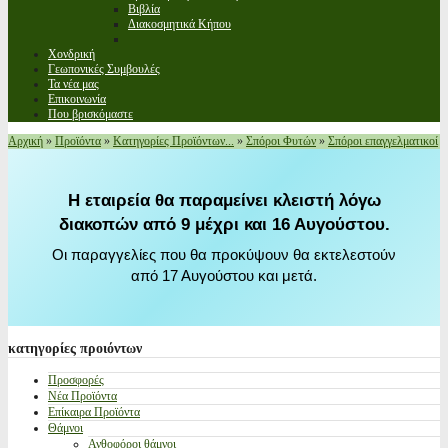
Βιβλία
Διακοσμητικά Κήπου
Χονδρική
Γεωπονικές Συμβουλές
Τα νέα μας
Επικοινωνία
Που βρισκόμαστε
Αρχική
»
Προϊόντα
»
Κατηγορίες Προϊόντων...
»
Σπόροι Φυτών
»
Σπόροι επαγγελματικοί
Η εταιρεία θα παραμείνει κλειστή λόγω
διακοπών από 9 μέχρι και 16 Αυγούστου.
Οι παραγγελίες που θα προκύψουν θα εκτελεστούν
από 17 Αυγούστου και μετά.
κατηγορίες
προιόντων
Προσφορές
Νέα Προϊόντα
Επίκαιρα Προϊόντα
Θάμνοι
Ανθοφόροι θάμνοι