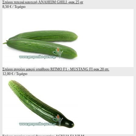
Σπόροι πιπεριά καυτερή ANAHEIM GHILI -φακ.25 gr
8,50 € / Τεμάχιο
Σπόροι αγγούρι μακρύ υπαίθρου RITMO F1 - MUSTANG FI φακ.20 σπ.
12,00 € / Τεμάχιο