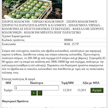
ΣΠΟΡΟΣ ΚΟΛΟΚΥΘΙ - ΥΒΡΙΔΙΟ ΚΟΛΟΚΥΘΙΟΥ - ΣΠΟΡΟΙ ΚΟΛΟΚΥΘΙΟΥ -
ΣΠΟΡΟΙ ΓΙΑ ΠΑΡΑΓΩΓΗ ΚΑΡΠΟΥ ΚΑΙ ΑΝΘΟΥΣ - ΕΠΙΛΕΓΜΕΝΑ ΥΒΡΙΔΙΑ -
ΚΟΛΟΚΥΘΙΑ ΣΕ ΕΠΑΓΓΕΛΜΑΤΙΚΕΣ ΣΥΣΚΕΥΑΣΙΕΣ - ΦΑΚΕΛΑ ΜΕ ΣΠΟΡΟΥΣ
ΚΟΛΟΚΥΘΙΩΝ - ΚΟΛΟΚΥΘΙ ΜΙΡΑΝΤΑ ΠΟΛΥ ΠΑΡΑΓΩΓΙΚΟ
Τεχνικά Χαρακτηριστικά
Κωδικός προϊόντος
000604
Συσκευασία
ΦΑΚ. 25 ΓΡ.
Σπόροι από επιλεγμένες ποικιλίες και υβρίδια κολοκυθιού, κατάλληλων για παραγωγή
καρπού ή άνθους. Διατίθενται επίσης και σπόροι κόκκινης κολοκύθας. Προτεινόμενη
ποσότητα σπόρων, τα 200-500 gr ανά στρέμμα (4-9 σπόροι ανά gr βάρους). Συγκομιδή 45-
60 ημέρες από τη σπορά και απόδοση από 3000-10000 kgr ανά στρέμμα, ανάλογα με την
καλλιεργεια (υπαίθρια ή υπό κάλυψη). Παρακάτω στα θυγατρικά προιόντα αναφέρονται
όλα τα υβρίδια και οι ποικιλίες κολοκυθιών που διατίθονται με τιμές και τις συσκευασίες
πώλησης τους.
Επιλογή ποσότητας & αγορά
ΜΜ
Ποσότητα
Τιμή/ΜΜ
Αξία με ΦΠΑ
Τεμάχιο
13,50 €
13,50 €
Θυγατρικά Προϊόντα