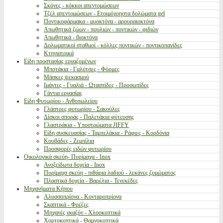
Σκόνες - κόκκοι απεντομώσεων
Τζέλ απεντομώσεων - Ετοιμόχρηστα δολώματα gel
Ποντικοφάρμακα - μυοκτόνα - αρουραιοκτόνα
Απωθητικά ζώων - πουλιών - ποντικών - φιδιών
Απωθητικά - βιοκτόνα
Δολωματικοί σταθμοί - κόλλες ποντικών - ποντικοπαγίδες
Κτηνιατρικά
Είδη προστασίας εργαζομένων
Μποτάκια - Γαλότσες - Φόρμες
Μάσκες ψεκασμού
Ιμάντες - Γυαλιά - Ωτασπίδες - Προσωπίδες
Γάντια εργασίας
Είδη Φυτωρίου - Ανθοπωλείου
Γλάστρες φυτωρίου - Σακούλες
Δίσκοι σποράς - Παλετάκια φύτευσης
Γλαστράκια - Υποστρώματα JIFFY
Είδη συσκευασίας - Ταμπελάκια - Ράφιες - Κορδόνια
Κουβάδες - Ζεμπίλια
Προσφορές ειδών φυτωρίου
Οικολογικά σκεύη- Πυρίμαχα - Inox
Ανοξείδωτα δοχεία - Inox
Πυρίμαχα σκεύη - πιθάρια λαδιού - λεκάνες ζυμώματος
Πλαστικά δοχεία - Βαρέλια - Τενεκέδες
Μηχανήματα Κήπου
Αλυσσοπρίονα - Κονταροπρίονα
Σκαπτικά - Φρέζες
Μηχανές γκαζόν - Χλοοκοπτικά
Χορτοκοπτικά - Θαμνοκοπτικά