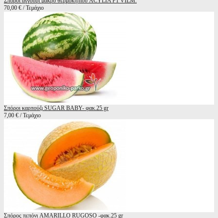
Σπόροι αγγούρι μακρύ θερμοκηπίου ACYLIA F1 VILM.
70,00 € / Τεμάχιο
Σπόροι καρπούζι SUGAR BABY- φακ.25 gr
7,00 € / Τεμάχιο
Σπόρος πεπόνι AMARILLO RUGOSO -φακ.25 gr