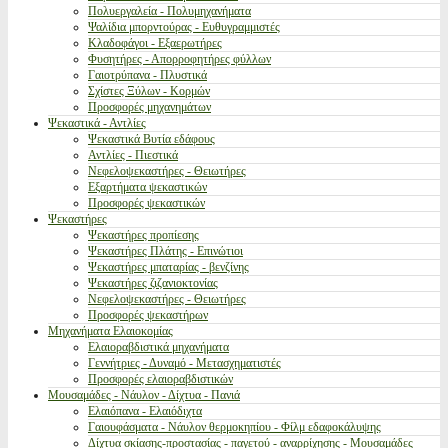
Πολυεργαλεία - Πολυμηχανήματα
Ψαλίδια μπορντούρας - Ευθυγραμμιστές
Κλαδοφάγοι - Εξαερωτήρες
Φυσητήρες - Απορροφητήρες φύλλων
Γαιοτρύπανα - Πλυστικά
Σχίστες Ξύλων - Κορμών
Προσφορές μηχανημάτων
Ψεκαστικά - Αντλίες
Ψεκαστικά Βυτία εδάφους
Αντλίες - Πιεστικά
Νεφελοψεκαστήρες - Θειωτήρες
Εξαρτήματα ψεκαστικών
Προσφορές ψεκαστικών
Ψεκαστήρες
Ψεκαστήρες προπίεσης
Ψεκαστήρες Πλάτης - Επινώτιοι
Ψεκαστήρες μπαταρίας - βενζίνης
Ψεκαστήρες ζιζανιοκτονίας
Νεφελοψεκαστήρες - Θειωτήρες
Προσφορές ψεκαστήρων
Μηχανήματα Ελαιοκομίας
Ελαιοραβδιστικά μηχανήματα
Γεννήτριες - Δυναμό - Μετασχηματιστές
Προσφορές ελαιοραβδιστικών
Μουσαμάδες - Νάυλον - Δίχτυα - Πανιά
Ελαιόπανα - Ελαιόδιχτα
Γαιουφάσματα - Νάυλον θερμοκηπίου - Φίλμ εδαφοκάλυψης
Δίχτυα σκίασης-προστασίας - παγετού - αναρρίχησης - Μουσαμάδες