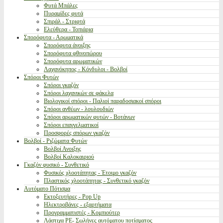
Φυτά Μπάλες
Πυραμίδες φυτά
Σπιράλ - Στριφτά
Ελεύθερα - Τοπιάρια
Σπορόφυτα - Αρωματικά
Σπορόφυτα άνοιξης
Σπορόφυτα φθινοπώρου
Σπορόφυτα αρωματικών
Λαχανόκηπος - Κόνδυλοι - Βολβοί
Σπόροι Φυτών
Σπόροι γκαζόν
Σπόροι λαχανικών σε φάκελα
Βιολογικοί σπόροι - Παλιοί παραδοσιακοί σπόροι
Σπόροι ανθέων - λουλουδιών
Σπόροι αρωματικών φυτών - Βοτάνων
Σπόροι επαγγελματικοί
Προσφορές σπόρων γκαζόν
Βολβοί - Ριζώματα Φυτών
Βολβοί Ανοιξης
Βολβοί Καλοκαιριού
Γκαζόν φυσικό - Συνθετικό
Φυσικός χλοοτάπητας - Έτοιμο γκαζόν
Πλαστικός χλοοτάπητας - Συνθετικό γκαζόν
Αυτόματο Πότισμα
Εκτοξευτήρες - Pop Up
Ηλεκτροβάνες - εξαρτήματα
Προγραμματιστές - Κομπιούτερ
Λάστιχα PE- Σωλήνες αυτόματου ποτίσματος