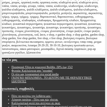
χούμος, χουμος, οργανική ουσία, οργανικη ουσια, κλαδεμένα φυτά, κλαδεμενα φυτα,
τσάπα, τσαπα, φτυάρι, φτυαρι, τσάπα, τσαπα, κλαδευτήρι, κλαδευτήρια, κλαδευτηρι,
ψαλίδια κλαδέματος, ψαλίδι κλαδέματος, ψαλιδι κλαδεματος, ψαλιδια κλαδεματος,
μπορντουροψάλιδα, μπορντουροψαλιδο, μεσηνέζα, μεσηνεζα, ακροκόπτης, ακροκόπτης,
τρίμερ, τριμερ, τρίμμερ, τριμμερ, θαμνοκοπτικό, θαμνοκοπτικο, ευθυγραμμιστης,
ευθυγραμμιστής, κλαδοφάγος, κλαδοφαγος, θρυμματιστής κλαδιών, θρυμματιστης
κλαδιων, ψεκαστικά συγκροτήματα, ψεκαστικα συγκροτηματα, ψεκαστικά, ψεκαστικα,
ψεκαστήρες, ψεκαστηρες, ψεκαστήρι, ψεκαστηρι, ψεκαστήρες προπίεσης, ψεκαστηρες
προπιεσης, έτοιμος χλοοτάπητας, ετοιμος χλοοταπητας, έτοιμο γκαζόν, ετοιμο γκαζον,
χλοοτάπητας, χλοοταπητας, sod, lawn, e shop, e garden shop, e shop garden, garden shop,
shop garden, free shop garden, free shop, e free shop, βιολογικη ντοματα, βιολογικα
σπορόφυτα, βελτιωτικα σκευασματα, ορμονες φυτων, εκτοξευτηρες τσαφ-τσαφ, μειγμα
γκαζον, ακαρεοκτόνα, λιπασμα 20-20-20, 30-10-10, βιολογικη προστασία φυτων,
πατατοσπορος, σακοι μανιταριών, μουσαμάδες, διχτυά σκίασης λαχανικών, pop-up
γραναζωτα γηπέδων, ζιζανιοκτόνα
τα
νέα μας
Προσφορά: Όλοι οι χειμερινοί Βολβόι -50% έως 15/2
Φειγιόα: Καλλιέργεια απο ''χρυσάφι''
Oι νέοι μας λογαριασμοί στα social media
ΓΚΙΝΓΚΟ ΜΠΙΛΟΜΠΑ - ΤΟ ΔΕΝΤΡΟ ΜΕ ΤΙΣ ΘΕΡΑΠΕΥΤΙΚΕΣ
ΙΔΙΟΤΗΤΕΣ
γεωπονικές
συμβουλές
Πότε να φυτέψω την λεβάντα μου ;
Λίπανση πατάτας - Πότε και πώς γίνεται.
Καλλωπιστικά φυτά που αντέχουν σε σκιά.
Ελιά: Πως αυξάνουμε την ανθοφορία, το ποσοστό καρπόδεσης και την