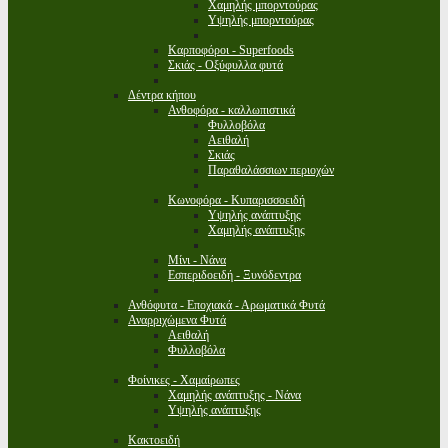
Χαμηλής μπορντούρας
Υψηλής μπορντούρας
Καρποφόροι - Superfoods
Σκιάς - Οξύφυλλα φυτά
Δέντρα κήπου
Ανθοφόρα - καλλωπιστικά
Φυλλοβόλα
Αειθαλή
Σκιάς
Παραθαλάσσιων περιοχών
Κωνοφόρα - Κυπαρισσοειδή
Υψηλής ανάπτυξης
Χαμηλής ανάπτυξης
Μίνι - Νάνα
Εσπεριδοειδή - Ξυνόδεντρα
Ανθόφυτα - Εποχιακά - Αρωματικά Φυτά
Αναρριχώμενα Φυτά
Αειθαλή
Φυλλοβόλα
Φοίνικες - Χαμαίρωπες
Χαμηλής ανάπτυξης - Νάνα
Υψηλής ανάπτυξης
Κακτοειδή