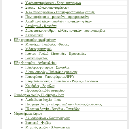
Υγρά απεντομώσεων - Σπρέυ καπνογόνα
Σκόνες - κόκκοι απεντομώσεων
Τζέλ απεντομώσεων - Ετοιμόχρηστα δολώματα gel
Ποντικοφάρμακα - μυοκτόνα - αρουραιοκτόνα
Απωθητικά ζώων - πουλιών - ποντικών - φιδιών
Απωθητικά - βιοκτόνα
Δολωματικοί σταθμοί - κόλλες ποντικών - ποντικοπαγίδες
Κτηνιατρικά
Είδη προστασίας εργαζομένων
Μποτάκια - Γαλότσες - Φόρμες
Μάσκες ψεκασμού
Ιμάντες - Γυαλιά - Ωτασπίδες - Προσωπίδες
Γάντια εργασίας
Είδη Φυτωρίου - Ανθοπωλείου
Γλάστρες φυτωρίου - Σακούλες
Δίσκοι σποράς - Παλετάκια φύτευσης
Γλαστράκια - Υποστρώματα JIFFY
Είδη συσκευασίας - Ταμπελάκια - Ράφιες - Κορδόνια
Κουβάδες - Ζεμπίλια
Προσφορές ειδών φυτωρίου
Οικολογικά σκεύη- Πυρίμαχα - Inox
Ανοξείδωτα δοχεία - Inox
Πυρίμαχα σκεύη - πιθάρια λαδιού - λεκάνες ζυμώματος
Πλαστικά δοχεία - Βαρέλια - Τενεκέδες
Μηχανήματα Κήπου
Αλυσσοπρίονα - Κονταροπρίονα
Σκαπτικά - Φρέζες
Μηχανές γκαζόν - Χλοοκοπτικά