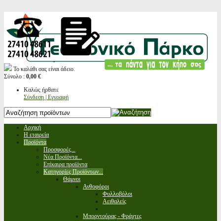
Το καλάθι σας είναι άδειο.
Σύνολο :
0,00 €
Καλώς ήρθατε
Σύνδεση | Εγγραφή
Αρχική
Η εταιρεία
Προϊόντα
Προσφορές...
Νέα Προϊόντα...
Επίκαιρα προϊόντα
Κατηγορίες Προϊόντων...
Θάμνοι
Ανθοφόροι
Φυλλοβόλοι
Αειθαλείς
Μπορντούρας - Φράχτες