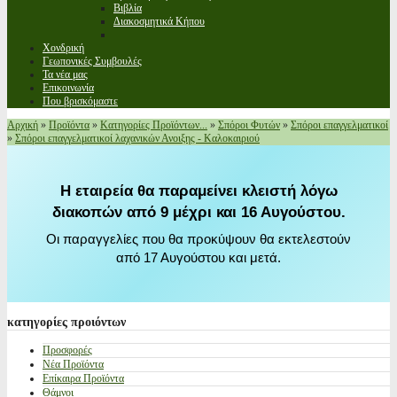
Βιβλία
Διακοσμητικά Κήπου
Χονδρική
Γεωπονικές Συμβουλές
Τα νέα μας
Επικοινωνία
Που βρισκόμαστε
Αρχική
»
Προϊόντα
»
Κατηγορίες Προϊόντων...
»
Σπόροι Φυτών
»
Σπόροι επαγγελματικοί
»
Σπόροι επαγγελματικοί λαχανικών Ανοιξης - Καλοκαιριού
Η εταιρεία θα παραμείνει κλειστή λόγω
διακοπών από 9 μέχρι και 16 Αυγούστου.
Οι παραγγελίες που θα προκύψουν θα εκτελεστούν
από 17 Αυγούστου και μετά.
κατηγορίες
προιόντων
Προσφορές
Νέα Προϊόντα
Επίκαιρα Προϊόντα
Θάμνοι