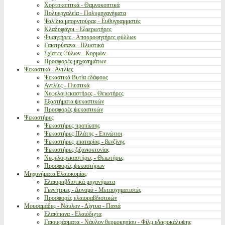
Χορτοκοπτικά - Θαμνοκοπτικά
Πολυεργαλεία - Πολυμηχανήματα
Ψαλίδια μπορντούρας - Ευθυγραμμιστές
Κλαδοφάγοι - Εξαερωτήρες
Φυσητήρες - Απορροφητήρες φύλλων
Γαιοτρύπανα - Πλυστικά
Σχίστες Ξύλων - Κορμών
Προσφορές μηχανημάτων
Ψεκαστικά - Αντλίες
Ψεκαστικά Βυτία εδάφους
Αντλίες - Πιεστικά
Νεφελοψεκαστήρες - Θειωτήρες
Εξαρτήματα ψεκαστικών
Προσφορές ψεκαστικών
Ψεκαστήρες
Ψεκαστήρες προπίεσης
Ψεκαστήρες Πλάτης - Επινώτιοι
Ψεκαστήρες μπαταρίας - βενζίνης
Ψεκαστήρες ζιζανιοκτονίας
Νεφελοψεκαστήρες - Θειωτήρες
Προσφορές ψεκαστήρων
Μηχανήματα Ελαιοκομίας
Ελαιοραβδιστικά μηχανήματα
Γεννήτριες - Δυναμό - Μετασχηματιστές
Προσφορές ελαιοραβδιστικών
Μουσαμάδες - Νάυλον - Δίχτυα - Πανιά
Ελαιόπανα - Ελαιόδιχτα
Γαιουφάσματα - Νάυλον θερμοκηπίου - Φίλμ εδαφοκάλυψης