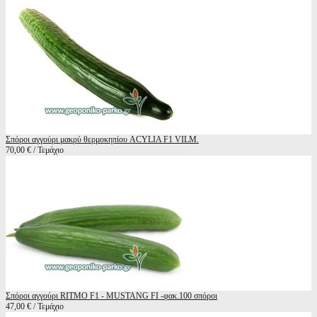
Σπόροι αγγούρι μακρύ θερμοκηπίου ACYLIA F1 VILM.
70,00 € / Τεμάχιο
Σπόροι αγγούρι RITMO F1 - MUSTANG FI -φακ.100 σπόροι
47,00 € / Τεμάχιο