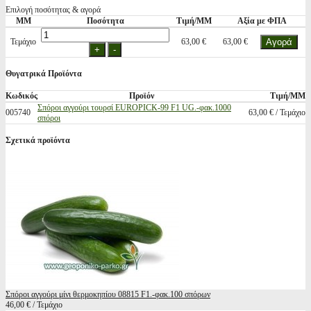
Επιλογή ποσότητας & αγορά
ΜΜ
Ποσότητα
Τιμή/ΜΜ
Αξία με ΦΠΑ
Τεμάχιο
63,00 €
63,00 €
Θυγατρικά Προϊόντα
Κωδικός
Προϊόν
Τιμή/ΜΜ
Σπόροι αγγούρι τουρσί EUROPICK-99 F1 UG.-φακ.1000
005740
63,00 € / Τεμάχιο
σπόροι
Σχετικά προϊόντα
Σπόροι αγγούρι μίνι θερμοκηπίου 08815 F1.-φακ.100 σπόρων
46,00 € / Τεμάχιο