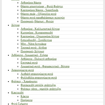
Ανθοφόροι θάμνοι
Θάμνοι μπορντούρας - Φυτά Φράχτες
Καρποφόροι θάμνοι - Superfoods
Θάμνοι σκιάς - Οξύφυλλα φυτά
Θάμνοι φυτά παραθαλάσσιων περιοχών
Προσφορές Θάμνων - Φυτών
Δέντρα
Ανθοφόρα - Καλλωπιστικά δέντρα
Κωνοφόρα - Κυπαρισσοειδή
Καρποφόρα - Οπωροφόρα δέντρα
Εσπεριδοειδή - Ξυνόδεντρα
Μίνι - Νάνα δεντράκια
Τροπικά φυτά - δένδρα
Προσφορές Δέντρων
Ανθόφυτα - Αρωματικά - Ετήσια
Ανθόφυτα - Πολυετή ανθοφόρα
Εποχιακά φυτά
Αρωματικά φυτά - Φαρμακευτικά - Βότανα
Αναρριχώμενα φυτά
Αειθαλή αναρριχώμενα φυτά
Φυλλοβόλα αναρριχώμενα φυτά
Φοίνικες - Χαμαίρωπες
Φοινικοειδή υψηλής ανάπτυξης
Φοίνικες νάνοι - χαμηλής ανάπτυξης
Κακτοειδή
Κάκτοι
Παχύφυτα
Φυτά Σχήματα