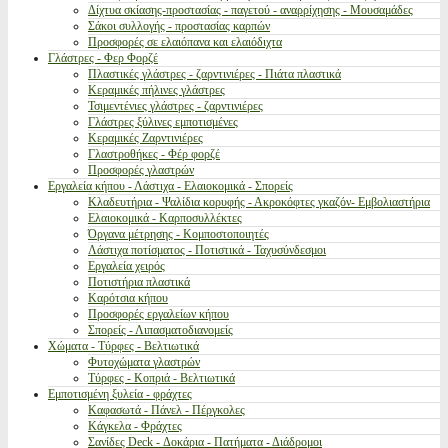
Δίχτυα σκίασης-προστασίας - παγετού - αναρρίχησης - Μουσαμάδες
Σάκοι συλλογής - προστασίας καρπών
Προσφορές σε ελαιόπανα και ελαιόδιχτα
Γλάστρες - Φερ Φορζέ
Πλαστικές γλάστρες - ζαρντινιέρες - Πιάτα πλαστικά
Κεραμικές πήλινες γλάστρες
Τσιμεντένιες γλάστρες - ζαρντινιέρες
Γλάστρες ξύλινες εμποτισμένες
Κεραμικές Ζαρντινιέρες
Γλαστροθήκες - Φέρ φορζέ
Προσφορές γλαστρών
Εργαλεία κήπου - Λάστιχα - Ελαιοκομικά - Σπορείς
Κλαδευτήρια - Ψαλίδια κορυφής - Ακροκόφτες γκαζόν- Εμβολιαστήρια
Ελαιοκομικά - Καρποσυλλέκτες
Όργανα μέτρησης - Κομποστοποιητές
Λάστιχα ποτίσματος - Ποτιστικά - Ταχυσύνδεσμοι
Εργαλεία χειρός
Ποτιστήρια πλαστικά
Καρότσια κήπου
Προσφορές εργαλείων κήπου
Σπορείς - Λιπασματοδιανομείς
Χώματα - Τύρφες - Βελτιωτικά
Φυτοχώματα γλαστρών
Τύρφες - Κοπριά - Βελτιωτικά
Εμποτισμένη ξυλεία - φράχτες
Καφασωτά - Πάνελ - Πέργκολες
Κάγκελα - Φράχτες
Σανίδες Deck - Δοκάρια - Πατήματα - Διάδρομοι