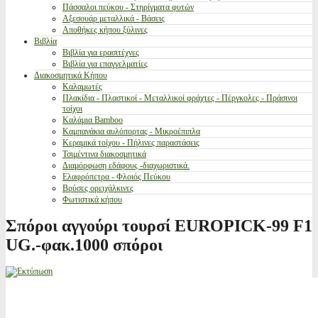
Πάσσαλοι πεύκου - Στηρίγματα φυτών
Αξεσουάρ μεταλλικά - Βάσεις
Αποθήκες κήπου ξύλινες
Βιβλία
Βιβλία για ερασιτέχνες
Βιβλία για επαγγελματίες
Διακοσμητικά Κήπου
Καλαμωτές
Πλακίδια - Πλαστικοί - Μεταλλικοί φράχτες - Πέργκολες - Πράσινοι
τοίχοι
Καλάμια Bamboo
Καμπανάκια αυλόπορτας - Μικροέπιπλα
Κεραμικά τοίχου - Πήλινες παραστάσεις
Τσιμέντινα διακοσμητικά
Διαμόρφωση εδάφους -διαχωριστικά.
Ελαφρόπετρα - Φλοιός Πεύκου
Βρύσες ορειχάλκινες
Φωτιστικά κήπου
Σπόροι αγγούρι τουρσί EUROPICK-99 F1
UG.-φακ.1000 σπόροι