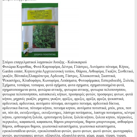
Σπόροι επαγγελματικοί λαχανικών Ανοιξης - Καλοκαιριού
Φυτώρια Κορινθίας, Φυτά Καρποφόρα, Δέντρα, Γλάστρες, Αυτόματο πότισμα, Κήπος,
Garden center, Κηποτεχνία Αρχιτεκτονική τοπίου, Θάμνοι, Ανθοφόρα, Γκαζόν, Συνθετικό,
γκαζόν, Βότσαλα,Ελαφρόπετρα, Αρδευση, Γάστρες, Χλοοκοπτικά, Σκαπτικά,
Ψεκαστήρες, Κλαδοφάγοι, Κωνοφόρα, Λιπάσματα, Φυτοφάρμακα, Εσπεριδοειδή, Ξυλεία,
Σχήματα, τοπιάρια, τοπιαρια, φυτά σχήματα, φυτα σχηματα, σχηματοποιημένα φυτά,
σχηματοποιημενα φυτα, φυτώρια αττικής, φυτωρια αττικης, φυτωρια πελοπονησσου,
φυτωρια πελοπονησσου, κατασκευές κήπων, προσφορές φυτών, προσφορες φυτων, φυτά
κήπου, μηχανές γκαζόν, μηχανες γκαζον, φρέζες, φρεζες, φρέζα, φρεζα, ψεκαστικά,
αρδευτικά, αρδευτικα, αυτόματο πότισμα, αυτοματο ποτισμα, αρδευτικά δίκτυα,
αρδευτικα δικτυα, πότισμα κήπου, ποτισμα κηπου, αυτόματα ποτιστικά, μπέκ, μπεκ, ποπ
απ, πόπ άπ, εκτοξευτήρες, εκτοξευτηρες, λάστιχα ποτίσματος, λαστιχα ποτισματος, κέντρα
κήπου, εμποτισμένη ξυλεία, εμποτισμενη ξυλεια, ξυλεία κήπου, ξυλεια κηπου, πέργκολες,
περγκολες, καφασωτά, καφασωτα, θάμνοι μπορντούρας, θαμνοι μπορντουρας, ανθοφόροι
θάμνοι, ανθοφοροι θαμνοι, γεωπονικά καταστήματα, γεωπονικα καταστηματα,
εγκυκλοπαίδεια φυτών, εγκυκλοπαιδεια φυτών, φωτο φυτων, φωτό φυτών, φωτογραφίες
φυτών, φωτογραφιες φυτων, οξύφυλλα, οξυφυλλα φυτα, χώμα, χωμα, τύρφη, τυρφη,