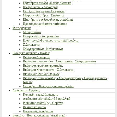
Εξαρτήματα συνδεσμολογίας πλαστικά
Φίλτρα Νερού - Λιπαντήρες
Εκτοξευτήρες νερού - Επιφανείας
Μικροεκτοξευτήρες - Σταλάκτες
Εξαρτήματα συνδεσμολογίας μεταλλικά
Προσφορές αυτόματου ποτίσματος
Φυτοφάρμακα
Μυκητοκτόνα
Εντομοκτόνα - Ακαρεοκτόνα
Ερασιτεχνικά Φυτοπροστατευτικά Προιόντα
Ζιζανιοκτόνα
Σαλιγκαροκτόνα - Κοχλιοκτόνα
Βιολογικά φάρμακα - Παγίδες
Βιολογικά Λιπάσματα
Βιολογικά Εντομοκτόνα - Ακαρεοκτόνα - Σαλιγκαροκτόνα
Βιολογικά προιόντα προστασίας
Βιολογικά Μυκητοκτόνα - Ζιζανιοκτόνα
Βιολογικές Φυτικές Ορμόνες
Βιολογικές Εντομοπαγίδες - Σαλιγκαροπαγίδες - Παγίδες ερπετών -
Κόλλες
Σκευάσματα βιολογικά για απεντομώσεις
Λιπάσματα - Ορμόνες
Κοκκώδη χημικά λιπάσματα
Λιπάσματα υδατοδιαλυτά διαφυλλικά
Ρυθμιστές ανάπτυξης - Ορμόνες
Βελτιωτικά φυτών
Προσφορές λιπασμάτων
Βιοκτόνα - Ποντικοφάρμακα - Απωθητικά