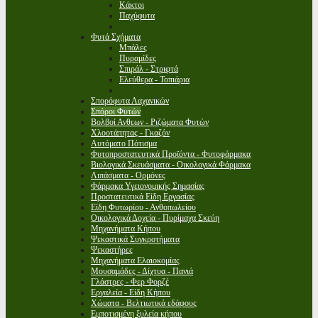
Κάκτοι
Παχύφυτα
Φυτά Σχήματα
Μπάλες
Πυραμίδες
Σπιράλ - Στριφτά
Ελεύθερα - Τοπιάρια
Σπορόφυτα Λαχανικών
Σπόροι Φυτών
Βολβοί Ανθεων - Ριζώματα Φυτών
Χλοοτάπητας - Γκαζόν
Αυτόματο Πότισμα
Φυτοπροστατευτικά Προϊόντα - Φυτοφάρμακα
Βιολογικά Σκευάσματα - Οικολογικά Φάρμακα
Λιπάσματα - Ορμόνες
Φάρμακα Υγειονομικής Σημασίας
Προστατευτικά Είδη Εργασίας
Είδη Φυτωρίου - Ανθοπωλείου
Οικολογικά Δοχεία - Πυρίμαχα Σκεύη
Μηχανήματα Κήπου
Ψεκαστικά Συγκροτήματα
Ψεκαστήρες
Μηχανήματα Ελαιοκομίας
Μουσαμάδες - Δίχτυα - Πανιά
Γλάστρες - Φερ Φορζέ
Εργαλεία - Είδη Κήπου
Χώματα - Βελτιωτικά εδάφους
Εμποτισμένη ξυλεία κήπου